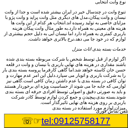
نوع وانت انتخابی
تنوع وانت در چندسال خیر در ایران بیشتر شده است و جدا از وانت
نیسان و وانت پیکان،مدل های دیگری مثل وانت پراید و وانت پژو با
مزایای خاصی به تولید رسیده اند.انتخاب هر کدام از این وانت ها
هزینه های معینی به همراه دارد.به طور مثال وانت پیکان هزینه
باربری کمتری به همراه دارد اما نیسان آبی به دلیل حجم بیشتری از
لوازم که در خود جا می دهد،نرخ بالاتری خواهد داشت.
خدمات بسته بندی اثاث منزل
اگر لوازم از قبل توسط شخص یا شرکت مربوطه بسته بندی شده
باشند مقداری در هزینه های نهایی باربری با نیسان و وانت در قلعه
حسن خان کاسته خواهد شد.اما گاهی کارفرما پروسه بسته بندی بار
را به شرکت باربری و اتوبار می سپارد.دلیل این امر عدم مهارت و
توان کافی در بسته بندی یا عدم داشتن زمان کافی است.گاهی نیز
لوازمی که جابه جا می شوند از حساسیت ویژه ای برخوردار هستند
و باید به صورتی دقیق و اصولی توسط افرادی حرفه ای بسته بندی
شوند.بسته بندی،پیچیدن و جمع کردن لوازم توسط کادر شرکت
باربری بر روی هزینه های نهایی تاثیرگذار است.
میزان لوازم مورد استفاده در بسته بندی
تلفن تماس فوری
در طول بسته بندی و بارگیری بار داخل نیسان و وانت نیاز به
☞☏
tel:09125758177
استفاده از وسایلی چون نایلکس،نایلون حبابدار،انواع