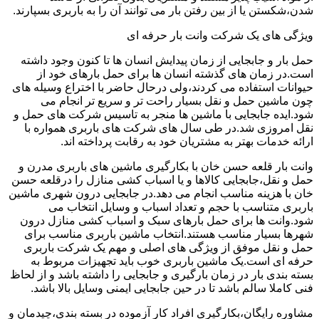
شدن،شکستن یا از بین رفتن بار می توانند آن را به باربری بسپارند.
ویژگی های یک شرکت وانت بار حرفه ای
حمل بار و جابجایی از زمان پیدایش انسان ها تا کنون وجود داشته
است.در زمان های گذشته انسان ها برای حمل بارهای خود از
حیوانات استفاده می کردند،ولی درحال حاضر با اختراع وسیله های
چون ماشین حمل و نقل بسیار راحت تر و سریع تر انجام می
شود.ایده جابجایی با ماشین ها منجر به تاسیس شرکت های حمل و
نقل امروزی شد.در طی سال های شرکت های باربری همواره با
ارائه خدمات بهتر به مشتریان خود به رقابت پرداخته اند.
وانت بار قلعه حسن خان با بکارگیری ماشین های باربری مدرن و
حمل و نقل،جابجایی کالاها و یا اسباب کشی منازل را درقلعه حسن
خان با هزینه مناسب انجام می دهد.در جابجایی درون شهری ماشین
باربری متناسب با حجم و تعداد اسباب و وسایل انتخاب می
شود.وانت ها برای حمل بارهای سبک و اسباب کشی منازل درون
شهرها بسیار مناسب هستند.انتخاب ماشین باربری مناسب برای
حمل و نقل موفق از ویژگی های اصلی و مهم یک شرکت باربری
حرفه ای است.یک ماشین باربری خوب باید تجهیزات مربوط به
بسته بندی بار در زمان بارگیری و جابجایی را داشته باشد و از لحاظ
فنی کاملا سالم باشد تا در حین جابجایی ایمنی وسایل بالا باشد.
مشاوره رایگان،بکارگیری افراد کار آزموده در بسته بندی،چیدمان و