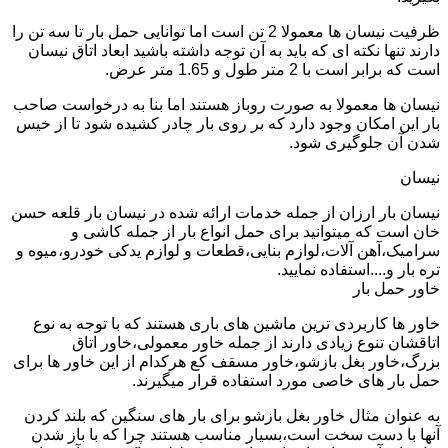
ظرفیت نیسان ها معمولا 2 تن است اما توانایی حمل بار تا سه تن را
دارند تنها نکته ای که باید به آن توجه داشته باشید ابعاد اتاق نیسان
است که برابر است با 2 متر طول و 1.65 متر عرض.
نیسان ها معمولا به صورت روباز هستند اما بنا به درخواست صاحب
بار این امکان وجود دارد که بر روی بار چادر کشیده شود تا از خیس
شدن آن جلوگیری شود.
نیسان
نیسان بار ارزان از جمله خدمات ارائه شده در نیسان بار قلعه حسن
خان است که میتوانید برای حمل انواع بار از جمله کاشی و
سرامیک،آهن آلات،لوازم بنایی،قطعات و لوازم یدکی خودرو،میوه و
تره بار و....استفاده نمایید.
خاور حمل بار
خاور ها کاربردی ترین ماشین های باری هستند که با توجه به نوع
اتاقشان تنوع زیادی دارند از جمله خاور معمولی،خاور اتاق
بزرگ،خاور بغل بازشو،خاور مسقف کع هرکدام از این خاور ها برای
حمل بار های خاصی مورد استفاده قرار میگیرند.
به عنوان مثال خاور بغل بازشو برای بار های سنگین که بلند کردن
آنها با دست سخت است،بسیار مناسب هستند چرا که با باز شدن