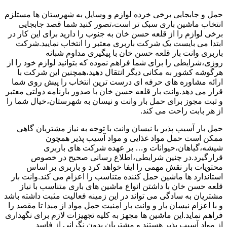
حمل و جابجایی برخی خرده لوازم و وسایل به شهرستان ها مستلزم
انتخاب ماشین باری سبک تر است،تصور کنید شما قصد جابجایی
برخی لوازم را از قلعه حسن خان به جنوب را دارید برای این کار در
ابتدا می بایست یک شرکت باربری معتبر را انتخاب نمایید.شرکت
باربری وانت بار قلعه حسن خان با پیگیری مداوم شبانه
روزی،شرایطی را برای شما فراهم نموده که بتوانید لوازم خود را از
هرگوشه کشور به مکانی دیگر انتقال دهید،همچنین این شرکت با
ارائه مشاوره های حرفه ای درست ترین انتخاب را پیش روی شما
قرار می دهد.وانت بار قلعه حسن خان با صدور بارنامه دولتی معتبر
و ثبت مجوز برای حمل بار وانت و نیسان به شهرستان،خیال شما را
از هر بابت راحت می کند.
حمل بار آسیب پذیر با نیسان وانت با توجه به نیاز مشتریان گاهی
ممکن است حمل مواد غذایی و مواد آسیب پذیر همچون
شیشه،گیاهان،حیوانات و… بر عهده شرکت های باربری
قرارگیرد.در چنین شرایطی،اطلاع رسانی صحیح در خصوص
محتویات بار نقش مهمی را ایفا خواهد کرد و باربری بر اساس
استاندارد ها ماشین حمل کننده متناسب را اعزام می کند.وانت بار
قلعه حسن خان با داشتن انواع ماشین های باری متناسب با نیاز
مشتریان به سادگی می تواند در این زمینه فعالیت مثبت داشته باشد
و با اعزام نیسان بار و وانت بار امنیت حمل مواد از مبدا تا مقصد را
فراهم نماید.این ماشین ها مجهز به کلیه تجهیزات لازم برای نگهداری
از مواد آسیب پذیر هستند و مشتریان بدون نگرانی از فاسد