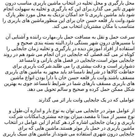
محل بارگیری و محل تخلیه در انتخاب ماشین باربری مناسب درون
شهری تاثیر می گذارد.برای این که بارگیری و تخلیه به سهولت انجام
شود باید ماشین باربری تا حد امکان نزدیک به محل مورد نظر پارک
شود.وانت بار قلعه حسن خان برای این منظورماشین های باربری را
متناسب با مکان مشتریان انتخاب می کند.
سرعت حمل و نقل به مسافت حمل بار،مهارت راننده و آشنایی آن
با مسیرهای درون شهر بستگی دارد.البته بسته بندی صحیح و
استفاده از افراد آموزش دیده در بارگیری و تخلیه زمان جابجایی را
کوتاه تر می کند.فصلی که جابجایی در آن انجام می شود هم در روند
جابجایی موثر است،جابجایی در فصل های بارانی و نامساعد
دشوارتر است و دقت بیشتری را می طلبد.شرکت باربری برای
حفاظت کالاها در شرایط نامساعد باید مجهز به ماشین های باربری
مسقف باشند.وانت بار قلعه حسن خان با دارا بودن انواع ماشین
های باربری مسقف بارهای شما در شرایط نامساعد جوی به بهترین
شکل ممکن حمل کرده و صحیح و سالم تحویل می دهد.
عواملی که در یک جابجایی وانت بار اثر می گذارند
از عوامل موثر در جابجایی می توان به نوع بار و اندازه آن،طول و
نوع مسیر از مبدا تا مقصد،میزان بودجه مشتری،امکانات شرکت
باربری و زمان جابجایی اشاره کرد.هر کدام از این عوامل در انتخاب
ماشین باربری در حمل بار موثر هستند.ماشین هایی که برای
جابجایی درون شهری استفاده می شوند،از ماشین های سبک باربری