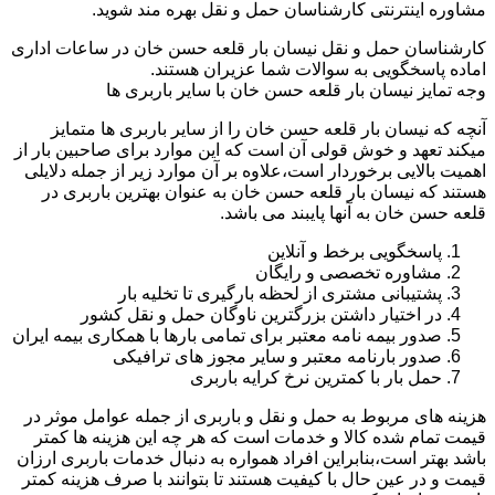
مشاوره اینترنتی کارشناسان حمل و نقل بهره مند شوید.
کارشناسان حمل و نقل نیسان بار قلعه حسن خان در ساعات اداری
اماده پاسخگویی به سوالات شما عزیران هستند.
وجه تمایز نیسان بار قلعه حسن خان با سایر باربری ها
آنچه که نیسان بار قلعه حسن خان را از سایر باربری ها متمایز
میکند تعهد و خوش قولی آن است که این موارد برای صاحبین بار از
اهمیت بالایی برخوردار است،علاوه بر آن موارد زیر از جمله دلایلی
هستند که نیسان بار قلعه حسن خان به عنوان بهترین باربری در
قلعه حسن خان به آنها پایبند می باشد.
پاسخگویی برخط و آنلاین
مشاوره تخصصی و رایگان
پشتیبانی مشتری از لحظه بارگیری تا تخلیه بار
در اختیار داشتن بزرگترین ناوگان حمل و نقل کشور
صدور بیمه نامه معتبر برای تمامی بارها با همکاری بیمه ایران
صدور بارنامه معتبر و سایر مجوز های ترافیکی
حمل بار با کمترین نرخ کرایه باربری
هزینه های مربوط به حمل و نقل و باربری از جمله عوامل موثر در
قیمت تمام شده کالا و خدمات است که هر چه این هزینه ها کمتر
باشد بهتر است،بنابراین افراد همواره به دنبال خدمات باربری ارزان
قیمت و در عین حال با کیفیت هستند تا بتوانند با صرف هزینه کمتر