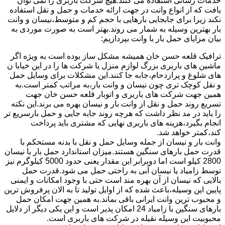
خدمات رسانی استفاده می کنند.هیچ شرکت باربری را نمی توان
یافت که از انواع وانت در جهت ارائه خدمات و حمل و نقل استفاده
نکند زیرا برای جابجایی بارهایی با حجم کم و متوسط،نیسان و وانت
بار بهترین وسیله به شمار می روند.بهتر است به صورت موردی به
بیان مزایای حمل بار با وانت بپردازیم:
ترافیک قلعه حسن خان همیشه مشکل ساز بوده است به ویژه اگر
ماشین های باربری بزرگ لوازم منزل یا شرکت ها را در این خیابا ن
های شلوغ و پرازدحام،جابه جا کنند.این مشکلات برای وسایل حمل
و نقل کوچک تری چون نیسان و وانت بار،به مراتب کمتر است.به
همین جهت شرکت های باربری و اتوبار قلعه حسن خان جهت
تسریع روند حمل و نقل از وانت بار و نیسان بهره می برند.این نکته
را باید در مد نظر داشت که هرچه روند جابه جایی و حمل بارسریع تر
انجام بگیرد،هزینه های باربری نهایی که مشتری باید پرداخت
کند،کمتر خواهد شد.
وانت بار و نیسان از جمله وسایل حمل و نقل با بدنه مستحکم با
قدرت حمل بارهای سنگین هستند.میزان استاندارد حمل بار با نیسان
2800 کیلو است اما دوبرابر این مقدار یعنی حدود 5000 کیلوگرم نیز
توسط زامیاد یا نیسان آبی به راحتی حمل می شود.قدرت حمل
بالایی که نیسان از آن بهره مند است حتی با وجود امکانات و ایمنی
پایین این وسیله،باعث شده که از اوایل تولید تا به الان پرفروش ترین
و محبوب ترین وانت ایرانی باقی بماند.به همین جهت امکان حمل
بارهای سنگین با زامیاد 24 امکان پذیر است و این یکی دیگر از دلایل
محبوبیت این وسیله نقیله در شرکت های باربری است.