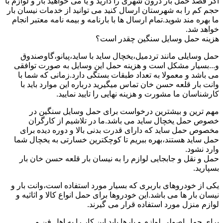
اگر قصد حمل بار درون شهری را دارید و یا می خواهید بار و لوازم با
حجم کم را به شهرستان ارسال کنید می توانید از خدمات نیسان بار
ما بهره مند شوید.تمام ارسال ها با بارنامه و بیمه نامه معتبر انجام
خواهد شد.
هزینه حمل وسایل سنگین چقدر است؟
حمل وسایلی مانند تردمیل،یخچال ساید با ساید،پیانو،گاوصندوق
و...بسیار مشکل است و هزینه حمل این وسایل به صورت توافقی
می باشد و معمولا به تعداد طبقات بستگی دارد.زمانی که شما با
وانت بار قلعه حسن خان تماس میگیرید درباره این موارد باید با
کارشناسان ما مشورت و هزینه نهایی را تایید نمایید.
مهم ترین و بیشترین درخواست برای حمل وسایل سنگین در
خصوص حمل یخچال ساید می باشد.ما در تلاشیم از کارگران
مخصوص حمل ساید که دارای قدرت بدنی بالا و دوره دیده برای
حمل ساید هستند،بهره ببریم تا کوچکترین خسارتی به یخچال شما
وارد نشود.
حمل و نقل و جابجایی لوازم را به نیسان بار قلعه حسن خان بار
بسپارید.
یکی از خودروهای باربری که بسیار مورد استفاده است،وانت بار و
نیسان بار ها می باشد.این خودروها برای حمل انواع کالا و اثاثیه و
لوازم منزل مورد استفاده قرار می گیرند.
برای حمل اصولی لوازم و بارها باید این کار را به اهل فن و