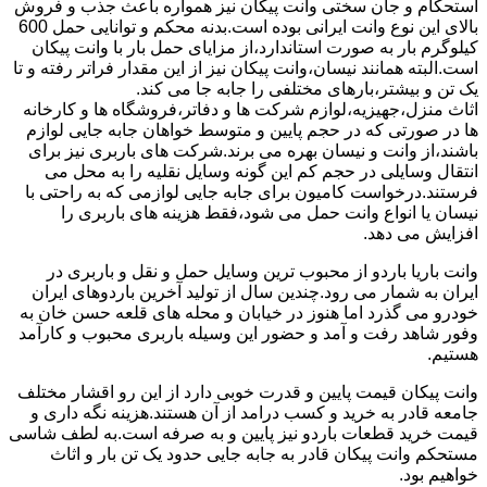
استحکام و جان سختی وانت پیکان نیز همواره باعث جذب و فروش
بالای این نوع وانت ایرانی بوده است.بدنه محکم و توانایی حمل 600
کیلوگرم بار به صورت استاندارد،از مزایای حمل بار با وانت پیکان
است.البته همانند نیسان،وانت پیکان نیز از این مقدار فراتر رفته و تا
یک تن و بیشتر،بارهای مختلفی را جابه جا می کند.
اثاث منزل،جهیزیه،لوازم شرکت ها و دفاتر،فروشگاه ها و کارخانه
ها در صورتی که در حجم پایین و متوسط خواهان جابه جایی لوازم
باشند،از وانت و نیسان بهره می برند.شرکت های باربری نیز برای
انتقال وسایلی در حجم کم این گونه وسایل نقلیه را به محل می
فرستند.درخواست کامیون برای جابه جایی لوازمی که به راحتی با
نیسان یا انواع وانت حمل می شود،فقط هزینه های باربری را
افزایش می دهد.
وانت باریا باردو از محبوب ترین وسایل حمل و نقل و باربری در
ایران به شمار می رود.چندین سال از تولید آخرین باردوهای ایران
خودرو می گذرد اما هنوز در خیابان و محله های قلعه حسن خان به
وفور شاهد رفت و آمد و حضور این وسیله باربری محبوب و کارآمد
هستیم.
وانت پیکان قیمت پایین و قدرت خوبی دارد از این رو اقشار مختلف
جامعه قادر به خرید و کسب درامد از آن هستند.هزینه نگه داری و
قیمت خرید قطعات باردو نیز پایین و به صرفه است.به لطف شاسی
مستحکم وانت پیکان قادر به جابه جایی حدود یک تن بار و اثاث
خواهیم بود.