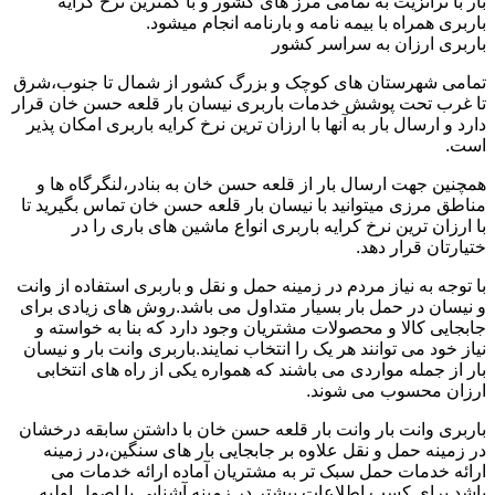
بار با ترانزیت به تمامی مرز های کشور و با کمترین نرخ کرایه
باربری همراه با بیمه نامه و بارنامه انجام میشود.
باربری ارزان به سراسر کشور
تمامی شهرستان های کوچک و بزرگ کشور از شمال تا جنوب،شرق
تا غرب تحت پوشش خدمات باربری نیسان بار قلعه حسن خان قرار
دارد و ارسال بار به آنها با ارزان ترین نرخ کرایه باربری امکان پذیر
است.
همچنین جهت ارسال بار از قلعه حسن خان به بنادر،لنگرگاه ها و
مناطق مرزی میتوانید با نیسان بار قلعه حسن خان تماس بگیرید تا
با ارزان ترین نرخ کرایه باربری انواع ماشین های باری را در
ختیارتان قرار دهد.
با توجه به نیاز مردم در زمینه حمل و نقل و باربری استفاده از وانت
و نیسان در حمل بار بسیار متداول می باشد.روش های زیادی برای
جابجایی کالا و محصولات مشتریان وجود دارد که بنا به خواسته و
نیاز خود می توانند هر یک را انتخاب نمایند.باربری وانت بار و نیسان
بار از جمله مواردی می باشند که همواره یکی از راه های انتخابی
ارزان محسوب می شوند.
باربری وانت بار وانت بار قلعه حسن خان با داشتن سابقه درخشان
در زمینه حمل و نقل علاوه بر جابجایی بار های سنگین،در زمینه
ارائه خدمات حمل سبک تر به مشتریان آماده ارائه خدمات می
باشد.برای کسب اطلاعات بیشتر در زمینه آشنایی با اصول اولیه