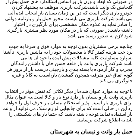
در صورتی که ابعاد و وزن بار بر اساس استاندارد های حمل بیش از
گنجایش یک وانت باشد،شرکت باربری موظف به پیشنهاد کردن
خودرو باری دیگر است که در این زمان نیسان بار انتخاب ایده آلی
می باشد.شرکت باربری می بایست مجوز حمل بار و بارنامه دولتی
را صادر نماید به علاوه مکان مشخصی برای بارگیری در اختیار
داشته باشد.در صورتی که بار در مکان مورد نظر مشتری بارگیری
شود لازم به صدور رسید می باشد.
چنانچه برخی مشتریان بدون توجه به موارد فوق و صرفا به جهت
پرداخت هزینه کمتر کالا یا محصولات خود را به ماشین باربری ناآشنا
بسپارد مسئولیت کلیه مشکلات پیش آمده با خود آن ها می
باشد.شرکت باربری وانت بار قلعه حسن خان با داشتن رانندگان
مجرب و کار آزموده با بسته بندی و بارچینی درست بار از بروز هر
گونه اتفاق غیر مترقبه همچون گمشدن بار،آسیب به کالا و غیره
جلوگیری می کند.
با توجه به موارد عنوان شده،از دیگر نکاتی که نقش موثر در انتخاب
باربری وانت بار و نیسان بار دارد نوع بار و کالا است،به عنوان مثال
برای باربری بار آسیب پذیر استحکام نیسان بار حرف اول را خواهد
زد این در حالی است که برای جابجایی لوازم سبک می توانید از وانت
بار استفاده نمایید.توجه داشته باشید که حتما بار های شکستنی را
باید به اطلاع شرکت برسانید.
حمل بار وانت و نیسان به شهرستان