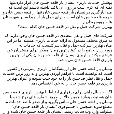
پوشش خدمات باربری نیسان بار قلعه حسن خان قرار دارد،تنها
نکته ای که لازم است بر روی آن تاکید داشته باشیم این است که
مبدا بارگیری در نیسان بار قلعه حسن خان تنها از قلعه حسن خان و
حومه قلعه حسن خان است و برای حمل بار از مبدا سایر شهرستان
ها سرویس نداریم.
بهترین شرکت حمل و نقل در قلعه حسن خان کدام است؟
شرکت های حمل و نقل متعددی در قلعه حسن خان وجود دارند که
به طرق مختلف مشغول به ارائه خدمات باربری هستند اما در این
میان بهترین شرکت حمل و نقل،شرکتیست که خدمات به
روز،ارزان،جامع را در کوتاه ترین زمان ممکن برای مشتریان خود
فراهم میکند و باربری نیسان بار قلعه حسن خان یکی از بهترین
باربری قلعه حسن خان می باشد.
نیسان بار قلعه حسن خان از پیشگامان باربری اینترنتی در کشور
است که توانسته است با فراهم آوردن بهترین و به روز ترین خدمات
حمل و نقل نظر صاحبین بار را به خود جلب نموده و عنوان بهترین
باربری در قلعه حسن خان را به خود اختصاص دهد.
اگر به دنبال راهی برای برقراری ارتباط با بهترین باربری قلعه حسن
خان هستید،میتوانید همین حالا از طریق شماره های درج شده با
نیسان بار قلعه حسن خان تماس بگیرید و از صفر تا صد خدمات ما
مطلع شوید،همچنین با جستوجوی "نیسان بار قلعه حسن خان"
میتوانید وارد وب سایت رسمی نیسان بار قلعه حسن خان شده و از