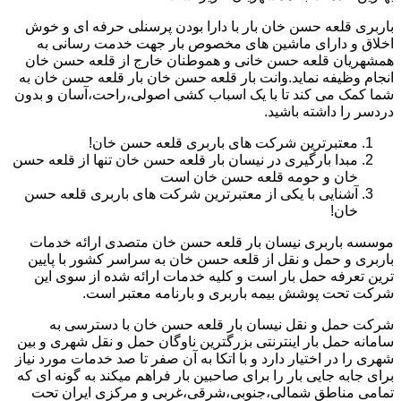
باربری قلعه حسن خان بار با دارا بودن پرسنلی حرفه ای و خوش
اخلاق و دارای ماشین های مخصوص بار جهت خدمت رسانی به
همشهریان قلعه حسن خانی و هموطنان خارج از قلعه حسن خان
انجام وظیفه نماید.وانت بار قلعه حسن خان بار قلعه حسن خان به
شما کمک می کند تا با یک اسباب کشی اصولی،راحت،آسان و بدون
دردسر را داشته باشید.
معتبرترین شرکت های باربری قلعه حسن خان!
مبدا بارگیری در نیسان بار قلعه حسن خان تنها از قلعه حسن
خان و حومه قلعه حسن خان است
آشنایی با یکی از معتبرترین شرکت های باربری قلعه حسن
خان!
موسسه باربری نیسان بار قلعه حسن خان متصدی ارائه خدمات
باربری و حمل و نقل از قلعه حسن خان به سراسر کشور با پایین
ترین تعرفه حمل بار است و کلیه خدمات ارائه شده از سوی این
شرکت تحت پوشش بیمه باربری و بارنامه معتبر است.
شرکت حمل و نقل نیسان بار قلعه حسن خان با دسترسی به
سامانه حمل بار اینترنتی بزرگترین ناوگان حمل و نقل شهری و بین
شهری را در اختیار دارد و با اتکا به آن صفر تا صد خدمات مورد نیاز
برای جابه جایی بار را برای صاحبین بار فراهم میکند به گونه ای که
تمامی مناطق شمالی،جنوبی،شرقی،غربی و مرکزی ایران تحت