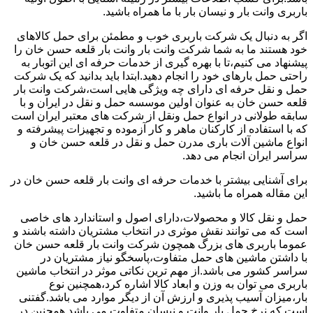
باربری وانت بار و نیسان بار با ما همراه باشید.
اگر به دنبال یک شرکت باربری خوب و مطمئن برای حمل کالاهای
خود هستند ما به شما شرکت وانت بار وانت بار قلعه حسن خان را
پیشنهاد می کنیم،تا با بهره گیری از خدمات حرفه ای این اتوبار به
راحتی حمل بارهای خود را انجام دهید.ابتدا باید بدانید که یک شرکت
حمل و نقل حرفه ای دارای چه ویژگی هایی است،شرکت وانت بار
قلعه حسن خان به عنوان اولین موسسه حمل و نقل در ایران و با
سابقه طولانی در انواع حمل ونقل از شرکت های معتبر ایران است
که با استفاده از کارکنان ماهر و کار آزموده و تجهیزات پیشرفته و
انواع ماشین آلات باری مدرن حمل و نقل در قلعه حسن خان و
سراسر ایران انجام می دهد.
برای آشنایی بیشتر با خدمات حرفه ای وانت بار قلعه حسن خان در
این مقاله همراه ما باشید.
حمل و نقل کالا و محصولات،دارای اصول و استاندارد های خاصی
است که می توانند نقش موثری در انتخاب مشتریان داشته باشند و
عموما باربری های بزرگ همچون شرکت وانت بار قلعه حسن خان
با داشتن ماشین های حمل متفاوت،پاسخگو نیاز مشتریان در
سراسر کشور می باشد.از مهم ترین نکاتی موثر در انتخاب ماشین
باربری می توان به وزن و ابعاد کالا اشاره کرد،همچنین نوع
بار،میزان آسیب پذیری و ارزش آن از دیگر موارد می باشد.گفتنی
است که نرخ حمل بار وانت و نیسان متفاوت می باشد همچنین در