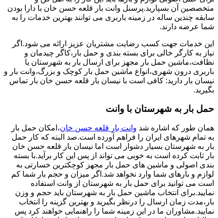
متخصصین آن بسپارید.پرسنل وانت بار قلعه حسن خان با دارا بودن
سابقه چندین ساله در زمینه باربری می توانند بهترین خدمات را به
شما عرضه دارند.
این خدمات جهت کسب رضایت مشتریان عزیز ارائه می شود.اگر
نیاز به کارگر خالی برای بسته بندی و حمل بار،کاگر چیدمان و
نظافت،ماشین حمل بار مجهز برای ارسال بار به شهرستان یا
باربری درون شهری،انواع ماشین حمل بار کوچک و بزرگ،وانت بار و
نیسان بار دارید: کافی است با نیسان بار قلعه حسن خان بار تماس
بگیرید.
حمل بار به شهرستان با وانت
همان طور که اشاره شد
وانت بار قلعه حسن خان
،امکان حمل بار
به تمام شهرهای ایران را فراهم آورده است.صد البته که کار حمل
بار به شهرستان بسیار دشوار است اما نیسان بار قلعه حسن خان
بار ثابت کرده است به خوبی می تواند از پس این کار برآید.با بسته
بندی اصولی و ماشین های حمل بار مجهز کوچکترین خسارتی به
لوازم و بارهای شما وارد نخواهد شد.اگر میزان و حجم بار شما کم
است می توانید برای حمل بار به شهرستان از وانت استفاده
نمایید.برای انتخاب ماشین حمل بار به شهرستان باید حجم و وزن
بار،مدت زمان ارسال را درنظر بگیرید و بهترین گزینه را انتخاب
نمایید.مشاوران ما در این زمینه شما را راهنمایی خواهند کرد پس