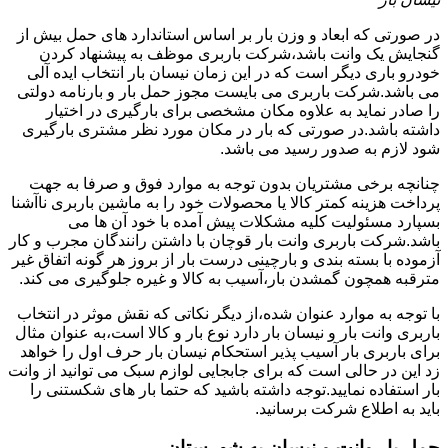
در صورتی که ابعاد و وزن بار بر اساس استاندارد های حمل بیش از
گنجایش یک وانت باشد،شرکت باربری موظف به پیشنهاد کردن
خودرو باری دیگر است که در این زمان نیسان بار انتخاب ایده آلی
می باشد.شرکت باربری می بایست مجوز حمل بار و بارنامه دولتی
را صادر نماید به علاوه مکان مشخصی برای بارگیری در اختیار
داشته باشد.در صورتی که بار در مکان مورد نظر مشتری بارگیری
شود لازم به صدور رسید می باشد.
چنانچه برخی مشتریان بدون توجه به موارد فوق و صرفا به جهت
پرداخت هزینه کمتر کالا یا محصولات خود را به ماشین باربری ناآشنا
بسپارد مسئولیت کلیه مشکلات پیش آمده با خود آن ها می
باشد.شرکت باربری وانت بار قوچان با داشتن رانندگان مجرب و کار
آزموده با بسته بندی و بارچینی درست بار از بروز هر گونه اتفاق غیر
مترقبه همچون گمشدن بار،آسیب به کالا و غیره جلوگیری می کند.
با توجه به موارد عنوان شده،از دیگر نکاتی که نقش موثر در انتخاب
باربری وانت بار و نیسان بار دارد نوع بار و کالا است،به عنوان مثال
برای باربری بار آسیب پذیر استحکام نیسان بار حرف اول را خواهد
زد این در حالی است که برای جابجایی لوازم سبک می توانید از وانت
بار استفاده نمایید.توجه داشته باشید که حتما بار های شکستنی را
باید به اطلاع شرکت برسانید.
حمل بار وانت و نیسان به شهرستان