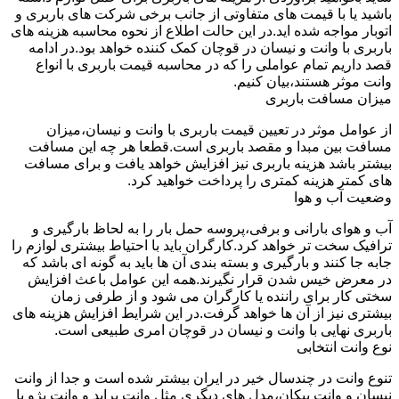
باشید یا با قیمت های متفاوتی از جانب برخی شرکت های باربری و
اتوبار مواجه شده اید.در این حالت اطلاع از نحوه محاسبه هزینه های
باربری با وانت و نیسان در قوچان کمک کننده خواهد بود.در ادامه
قصد داریم تمام عواملی را که در محاسبه قیمت باربری با انواع
وانت موثر هستند،بیان کنیم.
میزان مسافت باربری
از عوامل موثر در تعیین قیمت باربری با وانت و نیسان،میزان
مسافت بین مبدا و مقصد باربری است.قطعا هر چه این مسافت
بیشتر باشد هزینه باربری نیز افزایش خواهد یافت و برای مسافت
های کمتر هزینه کمتری را پرداخت خواهید کرد.
وضعیت آب و هوا
آب و هوای بارانی و برفی،پروسه حمل بار را به لحاظ بارگیری و
ترافیک سخت تر خواهد کرد.کارگران باید با احتیاط بیشتری لوازم را
جابه جا کنند و بارگیری و بسته بندی آن ها باید به گونه ای باشد که
در معرض خیس شدن قرار نگیرند.همه این عوامل باعث افزایش
سختی کار برای راننده یا کارگران می شود و از طرفی زمان
بیشتری نیز از آن ها خواهد گرفت.در این شرایط افزایش هزینه های
باربری نهایی با وانت و نیسان در قوچان امری طبیعی است.
نوع وانت انتخابی
تنوع وانت در چندسال خیر در ایران بیشتر شده است و جدا از وانت
نیسان و وانت پیکان،مدل های دیگری مثل وانت پراید و وانت پژو با