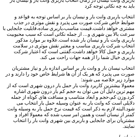
باربری وانت نیسان در زمان انتخاب باربری وانت بار و نیسان بار
باید به چه نکاتی توجه کرد
انتخاب باربری وانت بار و نیسان بار بر اساس توجه به قواعد و
ضوابط خاص شرکت صورت می پذیرد و نقش موثری در جذب
مشتری خواهد داشت.قیمت مناسب،باربری ساده،قابلیت جابجایی با
سرعت بالا بین شهری و… از جمله نکاتی است که سبب محبوبیت
باربری وانت بار و نیسان بار شده است.علاوه بر موارد مذکور
انتخاب شرکت باربری مناسب و معتبر نقش موثری در سلامت
باربری و حمل کالا خواهد داشت،گفتنی است که اعتبار شرکت
باربری خیال شما را از همه جهات راحت می کند.
انتخاب نیسان بار و وانت بار بر اساس اندازه بار و نیاز مشتریان
صورت می پذیرد که هر یک از آن ها شرایط خاص خود را دارند و در
موارد زیر خلاصه می شوند:
معمولا بیشترین کاربرد وانت بار حمل بار درون شهری است که از
مهم ترین دلیل آن می توان به حجم کم بار درون شهری اشاره
کرد.وزن کم،حجم و ابعاد متناسب و مسافت های کوتاه از جمله
دلایلی است که وانت بار به عنوان وسیله حمل بار انتخاب می
شود.البته لازم به ذکر است که قیمت نرخ حمل بار به وسیله وانت
کمتر از نیسان است و همین امر سبب شده که معمولا افراد و
مشتریان برای جابجایی و باربری بین شهری وانت بار را انتخاب
نمایند.
نیسان بار