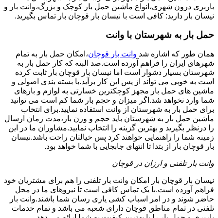
باربری درون شهری،انواع ماشین حمل بار کوچک و بزرگ،وانت بار و
نیسان بار دارید: کافی است با نیسان بار قوچان بار تماس بگیرید.
حمل بار به شهرستان با وانت
همان طور که اشاره شد
وانت بار قوچان
،امکان حمل بار به تمام
شهرهای ایران را فراهم آورده است.صد البته که کار حمل بار به
شهرستان بسیار دشوار است اما نیسان بار قوچان بار ثابت کرده
است به خوبی می تواند از پس این کار برآید.با بسته بندی اصولی و
ماشین های حمل بار مجهز کوچکترین خسارتی به لوازم و بارهای
شما وارد نخواهد شد.اگر میزان و حجم بار شما کم است می توانید
برای حمل بار به شهرستان از وانت استفاده نمایید.برای انتخاب
ماشین حمل بار به شهرستان باید حجم و وزن بار،مدت زمان ارسال
را درنظر بگیرید و بهترین گزینه را انتخاب نمایید.مشاوران ما در این
زمینه شما را راهنمایی خواهند کرد پس خیالتان راحت باشد.نیسان
بار قوچان بار از بتدا تا انتهای جابجایی با شما خواهد بود.
وانت بار تلفنی و ارزان در قوچان
نیسان بار قوچان بار امکان وانت بار تلفنی را هم برای مشتریان خود
فراهم آورده است.با یک تماس کافی است تا نیروهای ما در محل
حاضر شوند و در امر اسباب کشی یاری رسان شما باشند.وانت بار
تلفنی در تمام مناطق قوچان دارای شعبه می باشد و تمام خدمات
باربری و حمل بار را با بهترین کیفیت به شما ارائه می دهد.