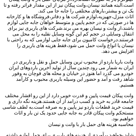
است.البته همانند نیسان،وانت پیکان نیز از این مقدار فراتر رفته و تا
یک تن و بیشتر،بارهای مختلفی را جابه جا می کند.
اثاث منزل،جهیزیه،لوازم شرکت ها و دفاتر،فروشگاه ها و کارخانه
ها در صورتی که در حجم پایین و متوسط خواهان جابه جایی لوازم
باشند،از وانت و نیسان بهره می برند.شرکت های باربری نیز برای
انتقال وسایلی در حجم کم این گونه وسایل نقلیه را به محل می
فرستند.درخواست کامیون برای جابه جایی لوازمی که به راحتی با
نیسان یا انواع وانت حمل می شود،فقط هزینه های باربری را
افزایش می دهد.
وانت باریا باردو از محبوب ترین وسایل حمل و نقل و باربری در
ایران به شمار می رود.چندین سال از تولید آخرین باردوهای ایران
خودرو می گذرد اما هنوز در خیابان و محله های قوچان به وفور
شاهد رفت و آمد و حضور این وسیله باربری محبوب و کارآمد
هستیم.
وانت پیکان قیمت پایین و قدرت خوبی دارد از این رو اقشار مختلف
جامعه قادر به خرید و کسب درامد از آن هستند.هزینه نگه داری و
قیمت خرید قطعات باردو نیز پایین و به صرفه است.به لطف شاسی
مستحکم وانت پیکان قادر به جابه جایی حدود یک تن بار و اثاث
خواهیم بود.
محاسبه هزینه های حمل بار با وانت و نیسان
شاید بخواهید برآوردی از هزینه های باربری برای حمل لوازم داشته