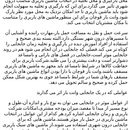
محل بارگیری و محل تخلیه در انتخاب ماشین باربری مناسب درون
شهری تاثیر می گذارد.برای این که بارگیری و تخلیه به سهولت انجام
شود باید ماشین باربری تا حد امکان نزدیک به محل مورد نظر پارک
شود.وانت بار قوچان برای این منظورماشین های باربری را متناسب
با مکان مشتریان انتخاب می کند.
سرعت حمل و نقل به مسافت حمل بار،مهارت راننده و آشنایی آن
با مسیرهای درون شهر بستگی دارد.البته بسته بندی صحیح و
استفاده از افراد آموزش دیده در بارگیری و تخلیه زمان جابجایی را
کوتاه تر می کند.فصلی که جابجایی در آن انجام می شود هم در روند
جابجایی موثر است،جابجایی در فصل های بارانی و نامساعد
دشوارتر است و دقت بیشتری را می طلبد.شرکت باربری برای
حفاظت کالاها در شرایط نامساعد باید مجهز به ماشین های باربری
مسقف باشند.وانت بار قوچان با دارا بودن انواع ماشین های باربری
مسقف بارهای شما در شرایط نامساعد جوی به بهترین شکل ممکن
حمل کرده و صحیح و سالم تحویل می دهد.
عواملی که در یک جابجایی وانت بار اثر می گذارند
از عوامل موثر در جابجایی می توان به نوع بار و اندازه آن،طول و
نوع مسیر از مبدا تا مقصد،میزان بودجه مشتری،امکانات شرکت
باربری و زمان جابجایی اشاره کرد.هر کدام از این عوامل در انتخاب
ماشین باربری در حمل بار موثر هستند.ماشین هایی که برای
جابجایی درون شهری استفاده می شوند،از ماشین های سبک باربری