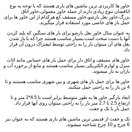
خاور ها کاربردی ترین ماشین های باری هستند که با توجه به نوع
اتاقشان تنوع زیادی دارند از جمله خاور معمولی،خاور اتاق
بزرگ،خاور بغل بازشو،خاور مسقف کع هرکدام از این خاور ها برای
حمل بار های خاصی مورد استفاده قرار میگیرند.
به عنوان مثال خاور بغل بازشو برای بار های سنگین که بلند کردن
آنها با دست سخت است،بسیار مناسب هستند چرا که با باز شدن
بغل های آن میتوان بار را به راحتی توسط لیفتراک درون آن قرار
داد.
خاور های مسقف و اتاق دار برای حمل بار های حساس مانند اثاث
منزل و لوازم الکتریکی بسیار مناسب هستند و مانع از برخورد آب و
باران به بار میشوند.
خاور ها برای حمل بار های شهری و بین شهری مناسب هستنند و تا
4 تن بار را به راحتی حمل میکنند.
ابعاد بارگیر خاور ها به طور متوسط برابر است با 4.5*2 متر و تا
ارتفاع 2.5 تا 2.7 متر بار را به راحتی میتوان روی آنها قرار داد.
حمل بار با تک و جفت
تک و جفت از قدیمی ترین ماشین های باری هستند که به عنوان بنز
6 چرخ و 10 چرخ شناخته میشوند.