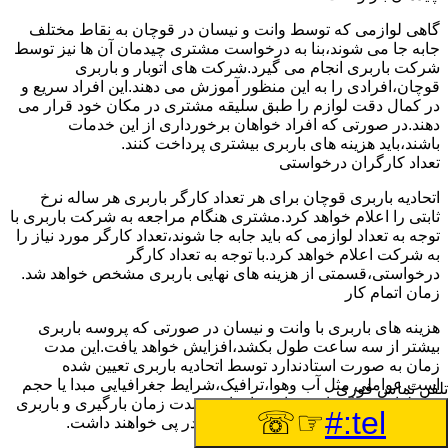
گاهی لوازمی که توسط وانت و نیسان در قوچان به نقاط مختلف
جابه جا می شوند،بنا به درخواست مشتری چیدمان آن ها نیز توسط
شرکت باربری انجام می گیرد.شرکت های اتوبار و باربری
قوچان،افرادی را به این منظور آموزش می دهند.این افراد سریع و
در کمال دقت لوازم را طبق سلیقه مشتری در مکان خود قرار می
دهند.در صورتی که افراد خواهان برخورداری از این خدمات
باشند،باید هزینه های باربری بیشتری پرداخت کنند.
تعداد کارگران درخواستی
اتحادیه باربری قوچان برای هر تعداد کارگر باربری هر ساله نرخ
ثابتی را اعلام خواهد کرد.مشتری هنگام مراجعه به شرکت باربری با
توجه به تعداد لوازمی که باید جابه جا شوند،تعداد کارگر مورد نیاز را
به شرکت اعلام خواهد کرد.با توجه به تعداد کارگر
درخواستی،قسمتی از هزینه های نهایی باربری مشخص خواهد شد.
زمان اتمام کار
هزینه های باربری با وانت و نیسان در صورتی که پروسه باربری
بیشتر از سه ساعت طول بکشد،افزایش خواهد یافت.این مدت
زمان به صورت استادندارد توسط اتحادیه باربری تعیین شده
است.عواملی مثل آب وهوا،ترافیک،شرایط جغرافیایی مبدا یا حجم
تلفن تماس فوری
زیاد لوازم ممکن است باعث افزایش مدت زمان بارگیری و باربری
☞☏
tel:#
شوند که افزایش هزینه های باربری را در پی خواهند داشت.
تعداد طبقات ساختمان مبدا و مقصد