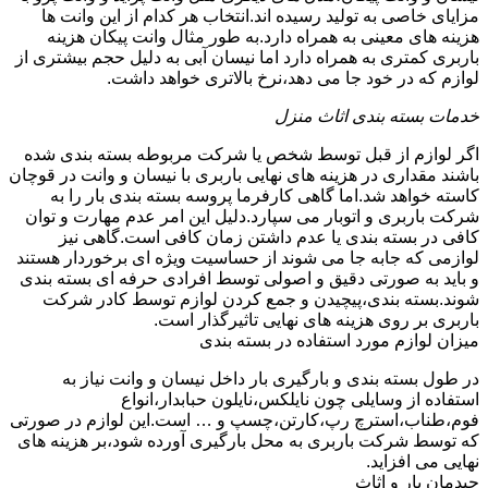
مزایای خاصی به تولید رسیده اند.انتخاب هر کدام از این وانت ها
هزینه های معینی به همراه دارد.به طور مثال وانت پیکان هزینه
باربری کمتری به همراه دارد اما نیسان آبی به دلیل حجم بیشتری از
لوازم که در خود جا می دهد،نرخ بالاتری خواهد داشت.
خدمات بسته بندی اثاث منزل
اگر لوازم از قبل توسط شخص یا شرکت مربوطه بسته بندی شده
باشند مقداری در هزینه های نهایی باربری با نیسان و وانت در قوچان
کاسته خواهد شد.اما گاهی کارفرما پروسه بسته بندی بار را به
شرکت باربری و اتوبار می سپارد.دلیل این امر عدم مهارت و توان
کافی در بسته بندی یا عدم داشتن زمان کافی است.گاهی نیز
لوازمی که جابه جا می شوند از حساسیت ویژه ای برخوردار هستند
و باید به صورتی دقیق و اصولی توسط افرادی حرفه ای بسته بندی
شوند.بسته بندی،پیچیدن و جمع کردن لوازم توسط کادر شرکت
باربری بر روی هزینه های نهایی تاثیرگذار است.
میزان لوازم مورد استفاده در بسته بندی
در طول بسته بندی و بارگیری بار داخل نیسان و وانت نیاز به
استفاده از وسایلی چون نایلکس،نایلون حبابدار،انواع
فوم،طناب،استرچ رپ،کارتن،چسپ و … است.این لوازم در صورتی
که توسط شرکت باربری به محل بارگیری آورده شود،بر هزینه های
نهایی می افزاید.
چیدمان بار و اثاث