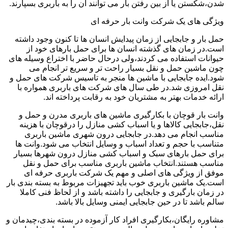
شدن،شکستن یا از بین رفتن بار می توانند آن را به باربری بسپارند.
ویژگی های یک شرکت وانت بار حرفه ای
حمل بار و جابجایی از زمان پیدایش انسان ها تا کنون وجود داشته
است.در زمان های گذشته انسان ها برای حمل بارهای خود از
حیوانات استفاده می کردند،ولی درحال حاضر با اختراع وسیله های
چون ماشین حمل و نقل بسیار راحت تر و سریع تر انجام می
شود.ایده جابجایی با ماشین ها منجر به تاسیس شرکت های حمل و
نقل امروزی شد.در طی سال های شرکت های باربری همواره با
ارائه خدمات بهتر به مشتریان خود به رقابت پرداخته اند.
وانت بار قوچان با بکارگیری ماشین های باربری مدرن و حمل و
نقل،جابجایی کالاها و یا اسباب کشی منازل را درقوچان با هزینه
مناسب انجام می دهد.در جابجایی درون شهری ماشین باربری
متناسب با حجم و تعداد اسباب و وسایل انتخاب می شود.وانت ها
برای حمل بارهای سبک و اسباب کشی منازل درون شهرها بسیار
مناسب هستند.انتخاب ماشین باربری مناسب برای حمل و نقل
موفق از ویژگی های اصلی و مهم یک شرکت باربری حرفه ای
است.یک ماشین باربری خوب باید تجهیزات مربوط به بسته بندی بار
در زمان بارگیری و جابجایی را داشته باشد و از لحاظ فنی کاملا
سالم باشد تا در حین جابجایی ایمنی وسایل بالا باشد.
مشاوره رایگان،بکارگیری افراد کار آزموده در بسته بندی،چیدمان و