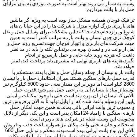
وسیله به شمار می روند.بهتر است به صورت موردی به بیان مزایای
حمل بار با وانت بپردازیم:
ترافیک قوچان همیشه مشکل ساز بوده است به ویژه اگر ماشین
های باربری بزرگ لوازم منزل یا شرکت ها را در این خیابا ن های
شلوغ و پرازدحام،جابه جا کنند.این مشکلات برای وسایل حمل و نقل
کوچک تری چون نیسان و وانت بار،به مراتب کمتر است.به همین
جهت شرکت های باربری و اتوبار قوچان جهت تسریع روند حمل و
نقل از وانت بار و نیسان بهره می برند.این نکته را باید در مد نظر
داشت که هرچه روند جابه جایی و حمل بارسریع تر انجام
بگیرد،هزینه های باربری نهایی که مشتری باید پرداخت کند،کمتر
خواهد شد.
وانت بار و نیسان از جمله وسایل حمل و نقل با بدنه مستحکم با
قدرت حمل بارهای سنگین هستند.میزان استاندارد حمل بار با نیسان
2800 کیلو است اما دوبرابر این مقدار یعنی حدود 5000 کیلوگرم نیز
توسط زامیاد یا نیسان آبی به راحتی حمل می شود.قدرت حمل
بالایی که نیسان از آن بهره مند است حتی با وجود امکانات و ایمنی
پایین این وسیله،باعث شده که از اوایل تولید تا به الان پرفروش ترین
و محبوب ترین وانت ایرانی باقی بماند.به همین جهت امکان حمل
بارهای سنگین با زامیاد 24 امکان پذیر است و این یکی دیگر از دلایل
محبوبیت این وسیله نقیله در شرکت های باربری است.
استحکام و جان سختی وانت پیکان نیز همواره باعث جذب و فروش
بالای این نوع وانت ایرانی بوده است.بدنه محکم و توانایی حمل 600
کیلوگرم بار به صورت استاندارد،از مزایای حمل بار با وانت پیکان