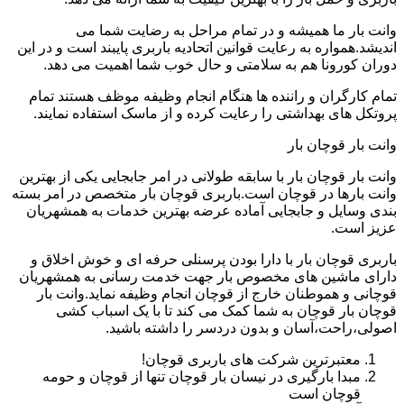
وانت بار ما همیشه و در تمام مراحل به رضایت شما می
اندیشد.همواره به رعایت قوانین اتحادیه باربری پایبند است و در این
دوران کورونا هم به سلامتی و حال خوب شما اهمیت می دهد.
تمام کارگران و راننده ها هنگام انجام وظیفه موظف هستند تمام
پروتکل های بهداشتی را رعایت کرده و از ماسک استفاده نمایند.
وانت بار قوچان بار
وانت بار قوچان بار با سابقه طولانی در امر جابجایی یکی از بهترین
وانت بارها در قوچان است.باربری قوچان بار متخصص در امر بسته
بندی وسایل و جابجایی آماده عرضه بهترین خدمات به همشهریان
عزیز است.
باربری قوچان بار با دارا بودن پرسنلی حرفه ای و خوش اخلاق و
دارای ماشین های مخصوص بار جهت خدمت رسانی به همشهریان
قوچانی و هموطنان خارج از قوچان انجام وظیفه نماید.وانت بار
قوچان بار قوچان به شما کمک می کند تا با یک اسباب کشی
اصولی،راحت،آسان و بدون دردسر را داشته باشید.
معتبرترین شرکت های باربری قوچان!
مبدا بارگیری در نیسان بار قوچان تنها از قوچان و حومه
قوچان است