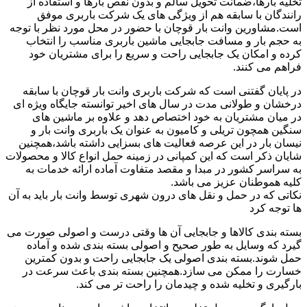
تخلیه بارها،ضمانت تحویل سالم و بدون نقص بارها و استفاده از
رانندگان با سابقه هم از ویژگی های یک شرکت باربری موفق
است.مشاورین وانت بار قوچان با حضور در محل مورد نظر با توجه
به حجم بار و مسافت جابجایی ماشین باربری مناسب را انتخاب
کرده و امکان یک جابجایی راحت و سریع را برای مشتریان خود
فراهم می کنند.
در پایان گفتنی است که شرکت باربری وانت بار قوچان با سابقه
درخشان و طولانی مدت در سال های اخیر توانسته جایگاه ویژه ای
در میان مشتریان به خود اختصاص دهد و علاوه بر ماشین های
سنگین همچون تریلی و کامیون به عنوان یک باربری وانت بار و
نیسان بار در این عرصه فعالیت های بسزایی داشته باشد،همچنین
شایان ذکر است که این کمپانی در زمینه حمل انواع کالا و محصولات
به سراسر کشور در مبدا و مقصد متفاوت آماده ارائه خدمات به
کلیه هموطنان عزیز می باشد.
نکاتی که در حمل و نقل های درون شهری توسط وانت بار باید به آن
ها توجه کرد
بسته بندی کالاها و جابجایی آن ها وقتی درست و اصولی صورت می
گیرد که وسایل به طور صحیح و اصولی بسته بندی شده و آماده
حمل شوند.بسته بندی اصولی یک جابجایی راحت و بدون کمترین
خسارت را ممکن می سازد.همچنین بسته بندی باعث سرعت در
بارگیری و تخلیه شده و چیدمان را راحت تر می کند.