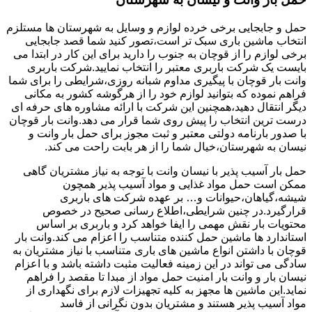
حمل و جابجایی برخی خرده لوازم و وسایل به شهرستان ها مستلزم
انتخاب ماشین باری سبک تر است،تصور کنید شما قصد جابجایی
برخی لوازم را از قوچان به جنوب را دارید برای این کار در ابتدا می
بایست یک شرکت باربری معتبر را انتخاب نمایید.شرکت باربری
وانت بار قوچان با پیگیری مداوم شبانه روزی،شرایطی را برای شما
فراهم نموده که بتوانید لوازم خود را از هرگوشه کشور به مکانی
دیگر انتقال دهید،همچنین این شرکت با ارائه مشاوره های حرفه ای
درست ترین انتخاب را پیش روی شما قرار می دهد.وانت بار قوچان
با صدور بارنامه دولتی معتبر و ثبت مجوز برای حمل بار وانت و
نیسان به شهرستان،خیال شما را از هر بابت راحت می کند.
حمل بار آسیب پذیر با نیسان وانت با توجه به نیاز مشتریان گاهی
ممکن است حمل مواد غذایی و مواد آسیب پذیر همچون
شیشه،گیاهان،حیوانات و… بر عهده شرکت های باربری
قرارگیرد.در چنین شرایطی،اطلاع رسانی صحیح در خصوص
محتویات بار نقش مهمی را ایفا خواهد کرد و باربری بر اساس
استاندارد ها ماشین حمل کننده متناسب را اعزام می کند.وانت بار
قوچان با داشتن انواع ماشین های باری متناسب با نیاز مشتریان به
سادگی می تواند در این زمینه فعالیت مثبت داشته باشد و با اعزام
نیسان بار و وانت بار امنیت حمل مواد از مبدا تا مقصد را فراهم
نماید.این ماشین ها مجهز به کلیه تجهیزات لازم برای نگهداری از
مواد آسیب پذیر هستند و مشتریان بدون نگرانی از فاسد