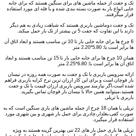
تک و جفت از جمله ماشین های برای سنگین هستند که برای جابه
جایی انواع بار به صورت بسته بندی شده و یا فله ای مورد استفاده
قرار میگرفتند.
تک و جفت دوماشین باربری هستند که شباهت زیادی به هم دیگر
دارند با این تفاوت که جفت 5 تن بیشتر از تک بار حمل میکند.
6 چرخ ها برای جابه جایی بار تا 10 تن مناسب هستند و ابعاد اتاق آن
ها برابر است با: 5.80*2.20 متر
همان 10 چرخ ها برای جابه جایی بار تا 15 تن مناسب هستند و ابعاد
اتاق آن ها برابر است با: 6.80*2.25 متر
ارائه سرویس باربری با تک و جفت به صورت همه روزه در نیسان
بار قوچان است و برای این کار ارزان ترین نرخ کرایه باربری فراهم
شده است،اگر نیازمند سرویس باربری ارزان قیمت با تک و جفت
هستید،میتوانید همین حالا با نیسان بار قوچان تماس بگیرید.
باربری با تریلی
تریلی یا همان 18 چرخ از جمله ماشین های باری سنگین است که به
صورت کفی،بغلدار،چادری برای حمل بار شهری و بین شهری مورد
استفاده قرار میگیرد.
تریلی ها باری حمل بار های 22 تنی بهترین گزینه هستند به ویژه
بارهایی که ابعاد بزرگی دارند را بهتر است با تریلی ها حمل کرد چرا