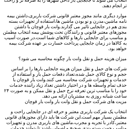
انتخاب می شوند تا جابجایی بار داخل شهرها را به صرفه تر و راحت
تر انجام دهند.
موارد دیگری مانند مجوز معتبر قانونی شرکت باربری،داشتن بیمه
نامه ماشین،مدرن و نو بودن ماشین ها،استفاده از تجهیزات بسته
بندی هم در جابجایی تاثیر می گذارند.وانت بار قوچان با داشتن
مجوزهای معتبر قانونی و رانندگان تحت پوشش بیمه انتخاب مطمئن
و مناسب برای جابجایی بارها و کالاهای شما است.در صورت آسیب
به کالاها در زمان جابجایی پرداخت خسارت بر عهده شرکت بیمه
خواهد بود.
میزان هزینه حمل و نقل وانت بار چگونه محاسبه می شود؟
شرکت های حمل و نقل میزان هزینه جابجایی بارها را بر اساس
حجم و نوع کالای حمل شده،تعداد دفعات حمل بار و استفاده از
خدمات و تجهیزات شرکت محاسبه می کنند.وانت بار قوچان با
حذف تمام واسطه ها و در اختیار داشتن تعداد زیاد راننده خدمات
خود را با مناسب ترین تعرفه نرخ حمل و نقل ممکن و به صورت ۲۴
ساعت شبانه روزی به مشتریان ارائه می دهد.
مزیت های شرکت حمل و نقل وانت بار وانت بار قوچان
انتخاب یک شرکت باربری معتبر و حرفه ای در جابجایی راحت و
مطمئن بسیار مهم است.این شرکت ها باید دارای مجوزهای قانونی
معتبر،کادر با تجربه و مجرب،ماشین های باربری مدرن و تجهیزات
مناسب جهت بسته بندی صحیح و اصولی باشند تا بتوانند خدمات