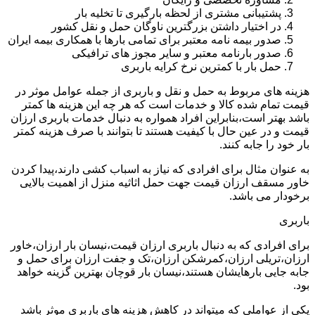
پشتیبانی مشتری از لحظه بارگیری تا تخلیه بار
در اختیار داشتن بزرگترین ناوگان حمل و نقل کشور
صدور بیمه نامه معتبر برای تمامی بارها با همکاری بیمه ایران
صدور بارنامه معتبر و سایر مجوز های ترافیکی
حمل بار با کمترین نرخ کرایه باربری
هزینه های مربوط به حمل و نقل و باربری از جمله عوامل موثر در
قیمت تمام شده کالا و خدمات است که هر چه این هزینه ها کمتر
باشد بهتر است،بنابراین افراد همواره به دنبال خدمات باربری ارزان
قیمت و در عین حال با کیفیت هستند تا بتوانند با صرف هزینه کمتر
بار خود را جابه کنند.
به عنوان مثال برای افرادی که نیاز به اسباب کشی دارند،پیدا کردن
خاور مسقف ارزان قیمت جهت حمل اثاثیه منزل از اهمیت بالایی
برخودار می باشد.
باربری
برای افرادی که به دنبال باربری ارزان قیمت،نیسان بار ارزان،خاور
ارزان،تریلی ارزان،کمرشکن ارزان،تک و جفت ارزان برای حمل و
جابه جایی بارهایشان هستند،نیسان بار قوچان بهترین گزینه خواهد
بود.
یکی از عواملی که میتواند در کاهش هزینه های باربری موثر باشد