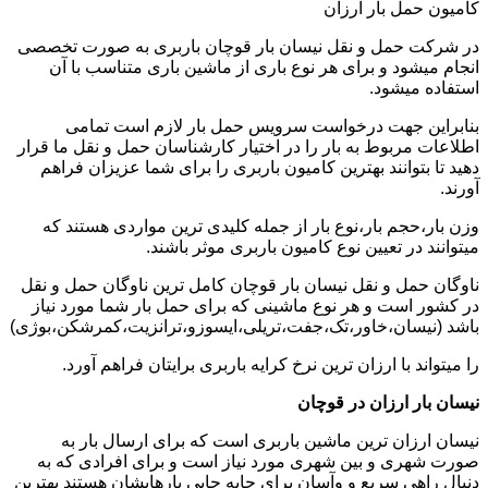
کامیون حمل بار ارزان
در شرکت حمل و نقل نیسان بار قوچان باربری به صورت تخصصی
انجام میشود و برای هر نوع باری از ماشین باری متناسب با آن
استفاده میشود.
بنابراین جهت درخواست سرویس حمل بار لازم است تمامی
اطلاعات مربوط به بار را در اختیار کارشناسان حمل و نقل ما قرار
دهید تا بتوانند بهترین کامیون باربری را برای شما عزیزان فراهم
آورند.
وزن بار،حجم بار،نوع بار از جمله کلیدی ترین مواردی هستند که
میتوانند در تعیین نوع کامیون باربری موثر باشند.
ناوگان حمل و نقل نیسان بار قوچان کامل ترین ناوگان حمل و نقل
در کشور است و هر نوع ماشینی که برای حمل بار شما مورد نیاز
باشد (نیسان،خاور،تک،جفت،تریلی،ایسوزو،ترانزیت،کمرشکن،بوژی)
را میتواند با ارزان ترین نرخ کرایه باربری برایتان فراهم آورد.
نیسان بار ارزان در قوچان
نیسان ارزان ترین ماشین باربری است که برای ارسال بار به
صورت شهری و بین شهری مورد نیاز است و برای افرادی که به
دنبال راهی سریع و وآسان برای جابه جایی بارهایشان هستند بهترین