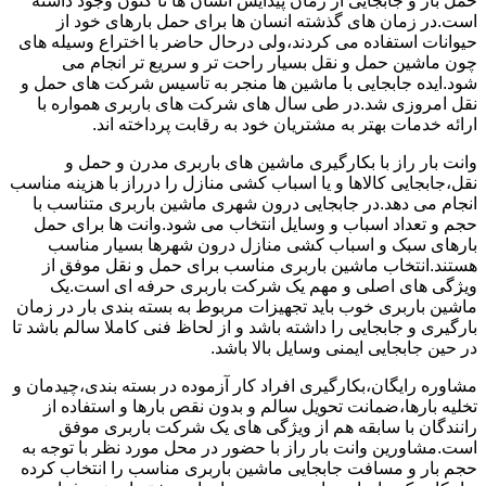
حمل بار و جابجایی از زمان پیدایش انسان ها تا کنون وجود داشته
است.در زمان های گذشته انسان ها برای حمل بارهای خود از
حیوانات استفاده می کردند،ولی درحال حاضر با اختراع وسیله های
چون ماشین حمل و نقل بسیار راحت تر و سریع تر انجام می
شود.ایده جابجایی با ماشین ها منجر به تاسیس شرکت های حمل و
نقل امروزی شد.در طی سال های شرکت های باربری همواره با
ارائه خدمات بهتر به مشتریان خود به رقابت پرداخته اند.
وانت بار راز با بکارگیری ماشین های باربری مدرن و حمل و
نقل،جابجایی کالاها و یا اسباب کشی منازل را درراز با هزینه مناسب
انجام می دهد.در جابجایی درون شهری ماشین باربری متناسب با
حجم و تعداد اسباب و وسایل انتخاب می شود.وانت ها برای حمل
بارهای سبک و اسباب کشی منازل درون شهرها بسیار مناسب
هستند.انتخاب ماشین باربری مناسب برای حمل و نقل موفق از
ویژگی های اصلی و مهم یک شرکت باربری حرفه ای است.یک
ماشین باربری خوب باید تجهیزات مربوط به بسته بندی بار در زمان
بارگیری و جابجایی را داشته باشد و از لحاظ فنی کاملا سالم باشد تا
در حین جابجایی ایمنی وسایل بالا باشد.
مشاوره رایگان،بکارگیری افراد کار آزموده در بسته بندی،چیدمان و
تخلیه بارها،ضمانت تحویل سالم و بدون نقص بارها و استفاده از
رانندگان با سابقه هم از ویژگی های یک شرکت باربری موفق
است.مشاورین وانت بار راز با حضور در محل مورد نظر با توجه به
حجم بار و مسافت جابجایی ماشین باربری مناسب را انتخاب کرده