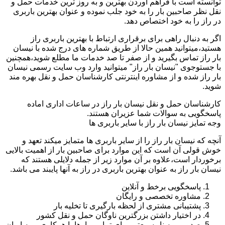
توانسته است با فراهم آوردن بهترین و به روز ترین خدمات حمل و
نقل نظر صاحبین بار را به خود جلب نموده و عنوان بهترین باربری
در راز را به خود اختصاص دهد.
اگر به دنبال راهی برای برقراری ارتباط با بهترین باربری راز
هستید،میتوانید همین حالا از طریق شماره های درج شده با نیسان
بار راز تماس بگیرید و از صفر تا صد خدمات ما مطلع شوید،همچنین
با جستوجوی "نیسان بار راز" میتوانید وارد وب سایت رسمی نیسان
بار راز شده و از مشاوره اینترنتی کارشناسان حمل و نقل بهره مند
شوید.
کارشناسان حمل و نقل نیسان بار راز در ساعات اداری اماده
پاسخگویی به سوالات شما عزیران هستند.
وجه تمایز نیسان بار راز با سایر باربری ها
آنچه که نیسان بار راز را از سایر باربری ها متمایز میکند تعهد و
خوش قولی آن است که این موارد برای صاحبین بار از اهمیت بالایی
برخوردار است،علاوه بر آن موارد زیر از جمله دلایلی هستند که
نیسان بار راز به عنوان بهترین باربری در راز به آنها پایبند می باشد.
پاسخگویی برخط و آنلاین
مشاوره تخصصی و رایگان
پشتیبانی مشتری از لحظه بارگیری تا تخلیه بار
در اختیار داشتن بزرگترین ناوگان حمل و نقل کشور
صدور بیمه نامه معتبر برای تمامی بارها با همکاری بیمه ایران