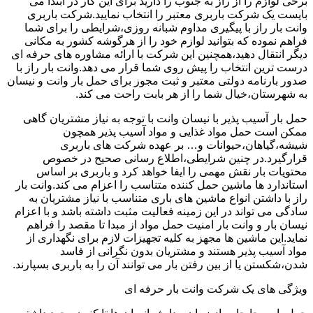
برخی لوازم را از راز به جنوب را دارید برای این کار در ابتدا می
بایست یک شرکت باربری معتبر را انتخاب نمایید.شرکت باربری
وانت بار راز با پیگیری مداوم شبانه روزی،شرایطی را برای شما
فراهم نموده که بتوانید لوازم خود را از هرگوشه کشور به مکانی
دیگر انتقال دهید،همچنین این شرکت با ارائه مشاوره های حرفه ای
درست ترین انتخاب را پیش روی شما قرار می دهد.وانت بار راز با
صدور بارنامه دولتی معتبر و ثبت مجوز برای حمل بار وانت و نیسان
به شهرستان،خیال شما را از هر بابت راحت می کند.
حمل بار آسیب پذیر با نیسان وانت با توجه به نیاز مشتریان گاهی
ممکن است حمل مواد غذایی و مواد آسیب پذیر همچون
شیشه،گیاهان،حیوانات و… بر عهده شرکت های باربری
قرارگیرد.در چنین شرایطی،اطلاع رسانی صحیح در خصوص
محتویات بار نقش مهمی را ایفا خواهد کرد و باربری بر اساس
استاندارد ها ماشین حمل کننده متناسب را اعزام می کند.وانت بار
راز با داشتن انواع ماشین های باری متناسب با نیاز مشتریان به
سادگی می تواند در این زمینه فعالیت مثبت داشته باشد و با اعزام
نیسان بار و وانت بار امنیت حمل مواد از مبدا تا مقصد را فراهم
نماید.این ماشین ها مجهز به کلیه تجهیزات لازم برای نگهداری از
مواد آسیب پذیر هستند و مشتریان بدون نگرانی از فاسد
شدن،شکستن یا از بین رفتن بار می توانند آن را به باربری بسپارند.
ویژگی های یک شرکت وانت بار حرفه ای