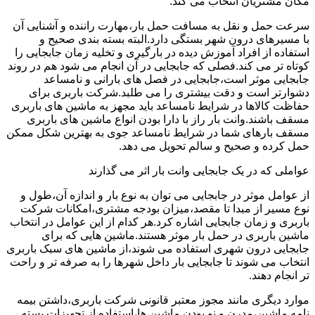
مکان مشتریان انتخاب می کند.
سرعت حمل و نقل به مسافت حمل بار،مهارت راننده و آشنایی آن
با مسیرهای درون شهر بستگی دارد.البته بسته بندی صحیح و
استفاده از افراد آموزش دیده در بارگیری و تخلیه زمان جابجایی را
کوتاه تر می کند.فصلی که جابجایی در آن انجام می شود هم در روند
جابجایی موثر است،جابجایی در فصل های بارانی و نامساعد
دشوارتر است و دقت بیشتری را می طلبد.شرکت باربری برای
حفاظت کالاها در شرایط نامساعد باید مجهز به ماشین های باربری
مسقف باشند.وانت بار راز با دارا بودن انواع ماشین های باربری
مسقف بارهای شما در شرایط نامساعد جوی به بهترین شکل ممکن
حمل کرده و صحیح و سالم تحویل می دهد.
عواملی که در یک جابجایی وانت بار اثر می گذارند
از عوامل موثر در جابجایی می توان به نوع بار و اندازه آن،طول و
نوع مسیر از مبدا تا مقصد،میزان بودجه مشتری،امکانات شرکت
باربری و زمان جابجایی اشاره کرد.هر کدام از این عوامل در انتخاب
ماشین باربری در حمل بار موثر هستند.ماشین هایی که برای
جابجایی درون شهری استفاده می شوند،از ماشین های سبک باربری
انتخاب می شوند تا جابجایی بار داخل شهرها را به صرفه تر و راحت
تر انجام دهند.
موارد دیگری مانند مجوز معتبر قانونی شرکت باربری،داشتن بیمه
نامه ماشین،مدرن و نو بودن ماشین ها،استفاده از تجهیزات بسته