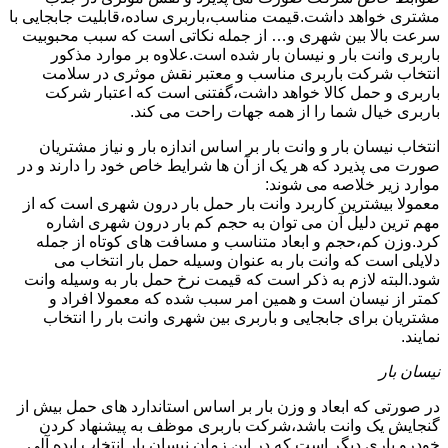
مشتری خواهد داشت.قیمت مناسب،باربری ساده،قابلیت جابجایی با
سرعت بالا بین شهری و… از جمله نکاتی است که سبب محبوبیت
باربری وانت بار و نیسان بار شده است.علاوه بر موارد مذکور
انتخاب شرکت باربری مناسب و معتبر نقش موثری در سلامت
باربری و حمل کالا خواهد داشت،گفتنی است که اعتبار شرکت
باربری خیال شما را از همه جهات راحت می کند.
انتخاب نیسان بار و وانت بار بر اساس اندازه بار و نیاز مشتریان
صورت می پذیرد که هر یک از آن ها شرایط خاص خود را دارند و در
موارد زیر خلاصه می شوند:
معمولا بیشترین کاربرد وانت بار حمل بار درون شهری است که از
مهم ترین دلیل آن می توان به حجم کم بار درون شهری اشاره
کرد.وزن کم،حجم و ابعاد متناسب و مسافت های کوتاه از جمله
دلایلی است که وانت بار به عنوان وسیله حمل بار انتخاب می
شود.البته لازم به ذکر است که قیمت نرخ حمل بار به وسیله وانت
کمتر از نیسان است و همین امر سبب شده که معمولا افراد و
مشتریان برای جابجایی و باربری بین شهری وانت بار را انتخاب
نمایند.
نیسان بار
در صورتی که ابعاد و وزن بار بر اساس استاندارد های حمل بیش از
گنجایش یک وانت باشد،شرکت باربری موظف به پیشنهاد کردن
خودرو باری دیگر است که در این زمان نیسان بار انتخاب ایده آلی