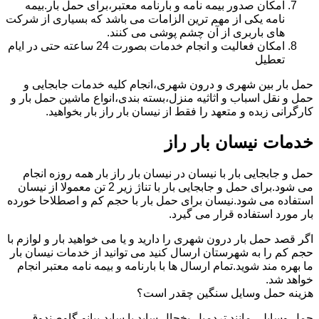
امکان صدور بیمه نامه و بارنامه معتبر،برای حمل بار.بیمه
نامه یکی از مهم ترین الزامات می باشد که بسیاری از شرکت
های باربری از آن چشم پوشی می کنند.
امکان فعالیت و انجام خدمات بصورت 24 ساعته حتی در ایام
تعطیل
حمل بار بین شهری و درون شهری،انجام کلیه خدمات جابجایی و
حمل و نقل اسباب و اثاثیه منزل،بسته بندی،انواع ماشین حمل بار و
کارگرانی زبده و متعهد را فقط از نیسان بار راز بار بخواهید.
خدمات نیسان بار راز
حمل و جابجایی بار با نیسان در نیسان بار راز بار همه روزه انجام
می شود.برای حمل و جابجایی بار با تناژ زیر 2 تن معمولا از نیسان
استفاده می شود.نیسان برای حمل بار با حجم کم و اصطلاحا خورده
بار مورد استفاده قرار می گیرد.
اگر قصد حمل بار درون شهری را دارید و یا می خواهید بار و لوازم با
حجم کم را به شهرستان ارسال کنید می توانید از خدمات نیسان بار
ما بهره مند شوید.تمام ارسال ها با بارنامه و بیمه نامه معتبر انجام
خواهد شد.
هزینه حمل وسایل سنگین چقدر است؟
حمل وسایلی مانند تردمیل،یخچال ساید با ساید،پیانو،گاوصندوق