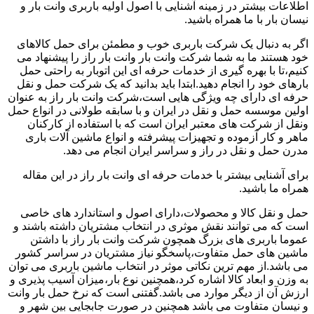
اطلاعات بیشتر در زمینه آشنایی با اصول اولیه باربری وانت بار و
نیسان بار با ما همراه باشید.
اگر به دنبال یک شرکت باربری خوب و مطمئن برای حمل کالاهای
خود هستند ما به شما شرکت وانت بار وانت بار راز را پیشنهاد می
کنیم،تا با بهره گیری از خدمات حرفه ای این اتوبار به راحتی حمل
بارهای خود را انجام دهید.ابتدا باید بدانید که یک شرکت حمل و نقل
حرفه ای دارای چه ویژگی هایی است،شرکت وانت بار راز به عنوان
اولین موسسه حمل و نقل در ایران و با سابقه طولانی در انواع حمل
ونقل از شرکت های معتبر ایران است که با استفاده از کارکنان
ماهر و کار آزموده و تجهیزات پیشرفته و انواع ماشین آلات باری
مدرن حمل و نقل در راز و سراسر ایران انجام می دهد.
برای آشنایی بیشتر با خدمات حرفه ای وانت بار راز در این مقاله
همراه ما باشید.
حمل و نقل کالا و محصولات،دارای اصول و استاندارد های خاصی
است که می توانند نقش موثری در انتخاب مشتریان داشته باشند و
عموما باربری های بزرگ همچون شرکت وانت بار راز با داشتن
ماشین های حمل متفاوت،پاسخگو نیاز مشتریان در سراسر کشور
می باشد.از مهم ترین نکاتی موثر در انتخاب ماشین باربری می توان
به وزن و ابعاد کالا اشاره کرد،همچنین نوع بار،میزان آسیب پذیری و
ارزش آن از دیگر موارد می باشد.گفتنی است که نرخ حمل بار وانت
و نیسان متفاوت می باشد همچنین در صورت جابجایی بین شهر و