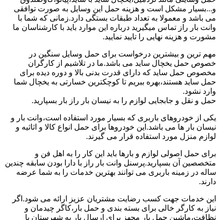
و...بسیار مشکل است و هزینه حمل این وسایل به صورت توافقی
می باشد و معمولا به تعداد طبقات بستگی دارد.زمانی که شما با
وانت بار راز تماس میگیرید درباره این موارد باید با کارشناسان ما
مشورت و هزینه نهایی را تایید نمایید.
مهم ترین و بیشترین درخواست برای حمل وسایل سنگین در
خصوص حمل یخچال ساید می باشد.ما در تلاشیم از کارگران
مخصوص حمل ساید که دارای قدرت بدنی بالا و دوره دیده برای
حمل ساید هستند،بهره ببریم تا کوچکترین خسارتی به یخچال شما
وارد نشود.
حمل و نقل و جابجایی لوازم را به نیسان بار راز بار بسپارید.
یکی از خودروهای باربری که بسیار مورد استفاده است،وانت بار و
نیسان بار ها می باشد.این خودروها برای حمل انواع کالا و اثاثیه و
لوازم منزل مورد استفاده قرار می گیرند.
برای حمل اصولی لوازم و بارها باید این کار را به اهل فن و
متخصصین آن بسپارید.پرسنل وانت بار راز با دارا بودن سابقه چندین
ساله در زمینه باربری می توانند بهترین خدمات را به شما عرضه
دارند.
این خدمات جهت کسب رضایت مشتریان عزیز ارائه می شود.اگر
نیاز به کارگر خالی برای بسته بندی و حمل بار،کاگر چیدمان و
نظافت،ماشین حمل بار مجهز برای ارسال بار به شهرستان یا