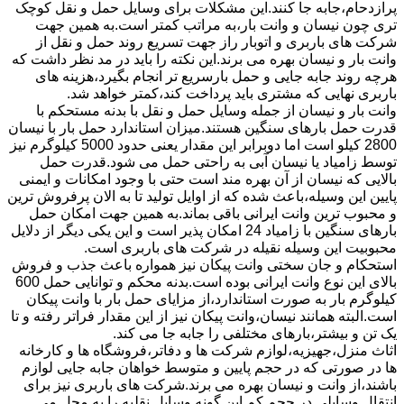
پرازدحام،جابه جا کنند.این مشکلات برای وسایل حمل و نقل کوچک
تری چون نیسان و وانت بار،به مراتب کمتر است.به همین جهت
شرکت های باربری و اتوبار راز جهت تسریع روند حمل و نقل از
وانت بار و نیسان بهره می برند.این نکته را باید در مد نظر داشت که
هرچه روند جابه جایی و حمل بارسریع تر انجام بگیرد،هزینه های
باربری نهایی که مشتری باید پرداخت کند،کمتر خواهد شد.
وانت بار و نیسان از جمله وسایل حمل و نقل با بدنه مستحکم با
قدرت حمل بارهای سنگین هستند.میزان استاندارد حمل بار با نیسان
2800 کیلو است اما دوبرابر این مقدار یعنی حدود 5000 کیلوگرم نیز
توسط زامیاد یا نیسان آبی به راحتی حمل می شود.قدرت حمل
بالایی که نیسان از آن بهره مند است حتی با وجود امکانات و ایمنی
پایین این وسیله،باعث شده که از اوایل تولید تا به الان پرفروش ترین
و محبوب ترین وانت ایرانی باقی بماند.به همین جهت امکان حمل
بارهای سنگین با زامیاد 24 امکان پذیر است و این یکی دیگر از دلایل
محبوبیت این وسیله نقیله در شرکت های باربری است.
استحکام و جان سختی وانت پیکان نیز همواره باعث جذب و فروش
بالای این نوع وانت ایرانی بوده است.بدنه محکم و توانایی حمل 600
کیلوگرم بار به صورت استاندارد،از مزایای حمل بار با وانت پیکان
است.البته همانند نیسان،وانت پیکان نیز از این مقدار فراتر رفته و تا
یک تن و بیشتر،بارهای مختلفی را جابه جا می کند.
اثاث منزل،جهیزیه،لوازم شرکت ها و دفاتر،فروشگاه ها و کارخانه
ها در صورتی که در حجم پایین و متوسط خواهان جابه جایی لوازم
باشند،از وانت و نیسان بهره می برند.شرکت های باربری نیز برای
انتقال وسایلی در حجم کم این گونه وسایل نقلیه را به محل می