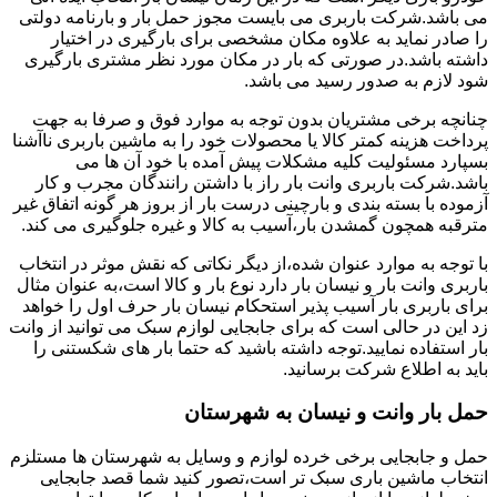
می باشد.شرکت باربری می بایست مجوز حمل بار و بارنامه دولتی
را صادر نماید به علاوه مکان مشخصی برای بارگیری در اختیار
داشته باشد.در صورتی که بار در مکان مورد نظر مشتری بارگیری
شود لازم به صدور رسید می باشد.
چنانچه برخی مشتریان بدون توجه به موارد فوق و صرفا به جهت
پرداخت هزینه کمتر کالا یا محصولات خود را به ماشین باربری ناآشنا
بسپارد مسئولیت کلیه مشکلات پیش آمده با خود آن ها می
باشد.شرکت باربری وانت بار راز با داشتن رانندگان مجرب و کار
آزموده با بسته بندی و بارچینی درست بار از بروز هر گونه اتفاق غیر
مترقبه همچون گمشدن بار،آسیب به کالا و غیره جلوگیری می کند.
با توجه به موارد عنوان شده،از دیگر نکاتی که نقش موثر در انتخاب
باربری وانت بار و نیسان بار دارد نوع بار و کالا است،به عنوان مثال
برای باربری بار آسیب پذیر استحکام نیسان بار حرف اول را خواهد
زد این در حالی است که برای جابجایی لوازم سبک می توانید از وانت
بار استفاده نمایید.توجه داشته باشید که حتما بار های شکستنی را
باید به اطلاع شرکت برسانید.
حمل بار وانت و نیسان به شهرستان
حمل و جابجایی برخی خرده لوازم و وسایل به شهرستان ها مستلزم
انتخاب ماشین باری سبک تر است،تصور کنید شما قصد جابجایی