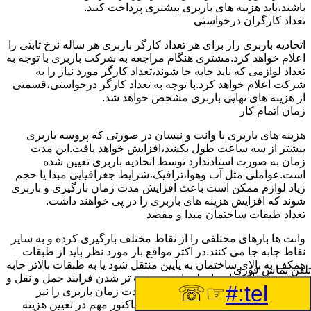
باشند،باید هزینه های باربری بیشتری پرداخت کنند.
تعداد کارگران درخواستی
اتحادیه باربری راز برای هر تعداد کارگر باربری هر ساله نرخ ثابتی را
اعلام خواهد کرد.مشتری هنگام مراجعه به شرکت باربری با توجه به
تعداد لوازمی که باید جابه جا شوند،تعداد کارگر مورد نیاز را به
شرکت اعلام خواهد کرد.با توجه به تعداد کارگر درخواستی،قسمتی
از هزینه های نهایی باربری مشخص خواهد شد.
زمان اتمام کار
هزینه های باربری با وانت و نیسان در صورتی که پروسه باربری
بیشتر از سه ساعت طول بکشد،افزایش خواهد یافت.این مدت
زمان به صورت استادندارد توسط اتحادیه باربری تعیین شده
است.عواملی مثل آب وهوا،ترافیک،شرایط جغرافیایی مبدا یا حجم
زیاد لوازم ممکن است باعث افزایش مدت زمان بارگیری و باربری
شوند که افزایش هزینه های باربری را در پی خواهند داشت.
تعداد طبقات ساختمان مبدا و مقصد
وانت ها بارهای مختلفی را از نقاط مختلف بارگیری کرده و به سایر
نقاط جابه جا می کنند.در اکثر مواقع بار مورد نظر باید از طبقات
همکف به بالای ساختمان به پایین منتقل شود یا به طبقات بالاتر جابه
تلفن تماس فوری
جا شود.انتقال لوازم از پله باعث سخت تر شدن فرایند حمل و نقل و
☞☏
tel:#
خستگی بیشتر کارگران خواهد شد و مدت زمان باربری را نیز
افزایش می دهد.بنابراین به عنوان یک فاکتور مهم در تعیین هزینه