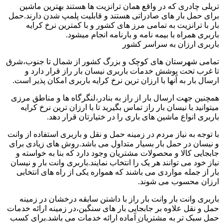
تریلی چادری که در واقع همان ترانزیت ها هستند بهترین ماشین
برای حمل بار های صادراتی هستند و قابلیت پلمپ شدن دارند.حمل
بار با ترانزیت به تمامی مرز های کشور و با کمترین نرخ کرایه
باربری همراه با بیمه نامه و بارنامه انجام میشود.
باربری ارزان به سراسر کشور
تمامی شهرستان های کوچک و بزرگ کشور از شمال تا جنوب،شرق
تا غرب تحت پوشش خدمات باربری نیسان بار راز قرار دارد و
ارسال بار به آنها با ارزان ترین نرخ کرایه باربری امکان پذیر است.
همچنین جهت ارسال بار از راز به بنادر،لنگرگاه ها و مناطق مرزی
میتوانید با نیسان بار راز تماس بگیرید تا با ارزان ترین نرخ کرایه
باربری انواع ماشین های باری را در ختیارتان قرار دهد.
با توجه به نیاز مردم در زمینه حمل و نقل و باربری استفاده از وانت
و نیسان در حمل بار بسیار متداول می باشد.روش های زیادی برای
جابجایی کالا و محصولات مشتریان وجود دارد که بنا به خواسته و
نیاز خود می توانند هر یک را انتخاب نمایند.باربری وانت بار و نیسان
بار از جمله مواردی می باشند که همواره یکی از راه های انتخابی
ارزان محسوب می شوند.
باربری وانت بار وانت بار راز با داشتن سابقه درخشان در زمینه
حمل و نقل علاوه بر جابجایی بار های سنگین،در زمینه ارائه خدمات
حمل سبک تر به مشتریان آماده ارائه خدمات می باشد.برای کسب