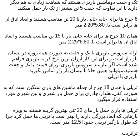
تک و جفت دوماشین باربری هستند که شباهت زیادی به هم دیگر
دارند با این تفاوت که جفت 5 تن بیشتر از تک بار حمل میکند.
6 چرخ ها برای جابه جایی بار تا 10 تن مناسب هستند و ابعاد اتاق آن
ها برابر است با: 5.80*2.20 متر
همان 10 چرخ ها برای جابه جایی بار تا 15 تن مناسب هستند و ابعاد
اتاق آن ها برابر است با: 6.80*2.25 متر
ارائه سرویس باربری با تک و جفت به صورت همه روزه در نیسان
بار راز است و برای این کار ارزان ترین نرخ کرایه باربری فراهم
شده است،اگر نیازمند سرویس باربری ارزان قیمت با تک و جفت
هستید،میتوانید همین حالا با نیسان بار راز تماس بگیرید.
باربری با تریلی
تریلی یا همان 18 چرخ از جمله ماشین های باری سنگین است که به
صورت کفی،بغلدار،چادری برای حمل بار شهری و بین شهری مورد
استفاده قرار میگیرد.
تریلی ها باری حمل بار های 22 تنی بهترین گزینه هستند به ویژه
بارهایی که ابعاد بزرگی دارند را بهتر است با تریلی ها حمل کرد چرا
که طول بارگیر تریلی حدودا 12.5 متر است.
ترانزیت