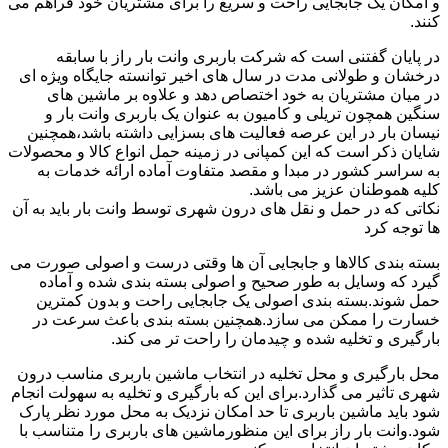
و امکان یک جابجایی راحت و سریع را برای مشتریان خود فراهم می
کنند.
در پایان گفتنی است که شرکت باربری وانت بار راز با سابقه
درخشان و طولانی مدت در سال های اخیر توانسته جایگاه ویژه ای
در میان مشتریان به خود اختصاص دهد و علاوه بر ماشین های
سنگین همچون تریلی و کامیون به عنوان یک باربری وانت بار و
نیسان بار در این عرصه فعالیت های بسزایی داشته باشد،همچنین
شایان ذکر است که این کمپانی در زمینه حمل انواع کالا و محصولات
به سراسر کشور در مبدا و مقصد متفاوت آماده ارائه خدمات به
کلیه هموطنان عزیز می باشد.
نکاتی که در حمل و نقل های درون شهری توسط وانت بار باید به آن
ها توجه کرد
بسته بندی کالاها و جابجایی آن ها وقتی درست و اصولی صورت می
گیرد که وسایل به طور صحیح و اصولی بسته بندی شده و آماده
حمل شوند.بسته بندی اصولی یک جابجایی راحت و بدون کمترین
خسارت را ممکن می سازد.همچنین بسته بندی باعث سرعت در
بارگیری و تخلیه شده و چیدمان را راحت تر می کند.
محل بارگیری و محل تخلیه در انتخاب ماشین باربری مناسب درون
شهری تاثیر می گذارد.برای این که بارگیری و تخلیه به سهولت انجام
شود باید ماشین باربری تا حد امکان نزدیک به محل مورد نظر پارک
شود.وانت بار راز برای این منظورماشین های باربری را متناسب با