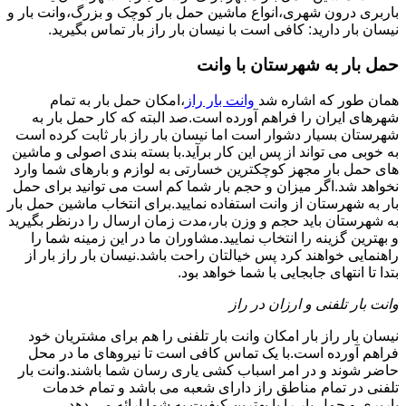
باربری درون شهری،انواع ماشین حمل بار کوچک و بزرگ،وانت بار و
نیسان بار دارید: کافی است با نیسان بار راز بار تماس بگیرید.
حمل بار به شهرستان با وانت
همان طور که اشاره شد
وانت بار راز
،امکان حمل بار به تمام
شهرهای ایران را فراهم آورده است.صد البته که کار حمل بار به
شهرستان بسیار دشوار است اما نیسان بار راز بار ثابت کرده است
به خوبی می تواند از پس این کار برآید.با بسته بندی اصولی و ماشین
های حمل بار مجهز کوچکترین خسارتی به لوازم و بارهای شما وارد
نخواهد شد.اگر میزان و حجم بار شما کم است می توانید برای حمل
بار به شهرستان از وانت استفاده نمایید.برای انتخاب ماشین حمل بار
به شهرستان باید حجم و وزن بار،مدت زمان ارسال را درنظر بگیرید
و بهترین گزینه را انتخاب نمایید.مشاوران ما در این زمینه شما را
راهنمایی خواهند کرد پس خیالتان راحت باشد.نیسان بار راز بار از
بتدا تا انتهای جابجایی با شما خواهد بود.
وانت بار تلفنی و ارزان در راز
نیسان بار راز بار امکان وانت بار تلفنی را هم برای مشتریان خود
فراهم آورده است.با یک تماس کافی است تا نیروهای ما در محل
حاضر شوند و در امر اسباب کشی یاری رسان شما باشند.وانت بار
تلفنی در تمام مناطق راز دارای شعبه می باشد و تمام خدمات
باربری و حمل بار را با بهترین کیفیت به شما ارائه می دهد.