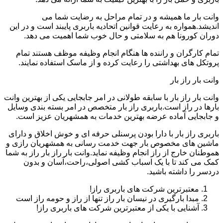
وانت بار ما همیشه و در تمام مراحل به رضایت شما می
اندیشد.همواره به رعایت قوانین اتحادیه باربری پایبند است و در این
دوران کورونا هم به سلامتی و حال خوب شما اهمیت می دهد.
تمام کارگران و راننده ها هنگام انجام وظیفه موظف هستند تمام
پروتکل های بهداشتی را رعایت کرده و از ماسک استفاده نمایند.
وانت بار راز بار
وانت بار راز بار با سابقه طولانی در امر جابجایی یکی از بهترین وانت
بارها در راز است.باربری راز بار متخصص در امر بسته بندی وسایل
و جابجایی آماده عرضه بهترین خدمات به همشهریان عزیز است.
باربری راز بار با دارا بودن پرسنلی حرفه ای و خوش اخلاق و دارای
ماشین های مخصوص بار جهت خدمت رسانی به همشهریان رازی و
هموطنان خارج از راز انجام وظیفه نماید.وانت بار راز بار راز به شما
کمک می کند تا با یک اسباب کشی اصولی،راحت،آسان و بدون
دردسر را داشته باشید.
معتبرترین شرکت های باربری راز!
مبدا بارگیری در نیسان بار راز تنها از راز و حومه راز است
آشنایی با یکی از معتبرترین شرکت های باربری راز!