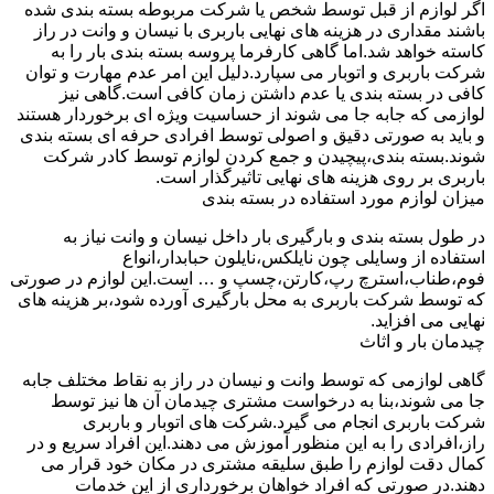
اگر لوازم از قبل توسط شخص یا شرکت مربوطه بسته بندی شده
باشند مقداری در هزینه های نهایی باربری با نیسان و وانت در راز
کاسته خواهد شد.اما گاهی کارفرما پروسه بسته بندی بار را به
شرکت باربری و اتوبار می سپارد.دلیل این امر عدم مهارت و توان
کافی در بسته بندی یا عدم داشتن زمان کافی است.گاهی نیز
لوازمی که جابه جا می شوند از حساسیت ویژه ای برخوردار هستند
و باید به صورتی دقیق و اصولی توسط افرادی حرفه ای بسته بندی
شوند.بسته بندی،پیچیدن و جمع کردن لوازم توسط کادر شرکت
باربری بر روی هزینه های نهایی تاثیرگذار است.
میزان لوازم مورد استفاده در بسته بندی
در طول بسته بندی و بارگیری بار داخل نیسان و وانت نیاز به
استفاده از وسایلی چون نایلکس،نایلون حبابدار،انواع
فوم،طناب،استرچ رپ،کارتن،چسپ و … است.این لوازم در صورتی
که توسط شرکت باربری به محل بارگیری آورده شود،بر هزینه های
نهایی می افزاید.
چیدمان بار و اثاث
گاهی لوازمی که توسط وانت و نیسان در راز به نقاط مختلف جابه
جا می شوند،بنا به درخواست مشتری چیدمان آن ها نیز توسط
شرکت باربری انجام می گیرد.شرکت های اتوبار و باربری
راز،افرادی را به این منظور آموزش می دهند.این افراد سریع و در
کمال دقت لوازم را طبق سلیقه مشتری در مکان خود قرار می
دهند.در صورتی که افراد خواهان برخورداری از این خدمات