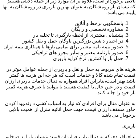
بالایی برخوردار است،علاوه بر آن موارد زیر از جمله دلایلی هستند
که نیسان بار رومشکان به عنوان بهترین باربری در رومشکان به آنها
پایبند می باشد.
پاسخگویی برخط و آنلاین
مشاوره تخصصی و رایگان
پشتیبانی مشتری از لحظه بارگیری تا تخلیه بار
در اختیار داشتن بزرگترین ناوگان حمل و نقل کشور
صدور بیمه نامه معتبر برای تمامی بارها با همکاری بیمه ایران
صدور بارنامه معتبر و سایر مجوز های ترافیکی
حمل بار با کمترین نرخ کرایه باربری
هزینه های مربوط به حمل و نقل و باربری از جمله عوامل موثر در
قیمت تمام شده کالا و خدمات است که هر چه این هزینه ها کمتر
باشد بهتر است،بنابراین افراد همواره به دنبال خدمات باربری ارزان
قیمت و در عین حال با کیفیت هستند تا بتوانند با صرف هزینه کمتر
بار خود را جابه کنند.
به عنوان مثال برای افرادی که نیاز به اسباب کشی دارند،پیدا کردن
خاور مسقف ارزان قیمت جهت حمل اثاثیه منزل از اهمیت بالایی
برخودار می باشد.
باربری
برای افرادی که به دنبال باربری ارزان قیمت،نیسان بار ارزان،خاور