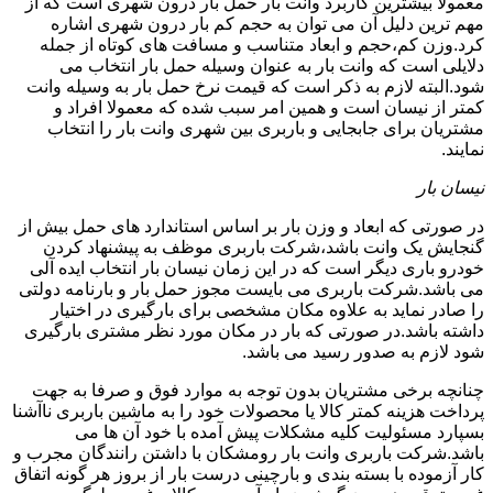
معمولا بیشترین کاربرد وانت بار حمل بار درون شهری است که از
مهم ترین دلیل آن می توان به حجم کم بار درون شهری اشاره
کرد.وزن کم،حجم و ابعاد متناسب و مسافت های کوتاه از جمله
دلایلی است که وانت بار به عنوان وسیله حمل بار انتخاب می
شود.البته لازم به ذکر است که قیمت نرخ حمل بار به وسیله وانت
کمتر از نیسان است و همین امر سبب شده که معمولا افراد و
مشتریان برای جابجایی و باربری بین شهری وانت بار را انتخاب
نمایند.
نیسان بار
در صورتی که ابعاد و وزن بار بر اساس استاندارد های حمل بیش از
گنجایش یک وانت باشد،شرکت باربری موظف به پیشنهاد کردن
خودرو باری دیگر است که در این زمان نیسان بار انتخاب ایده آلی
می باشد.شرکت باربری می بایست مجوز حمل بار و بارنامه دولتی
را صادر نماید به علاوه مکان مشخصی برای بارگیری در اختیار
داشته باشد.در صورتی که بار در مکان مورد نظر مشتری بارگیری
شود لازم به صدور رسید می باشد.
چنانچه برخی مشتریان بدون توجه به موارد فوق و صرفا به جهت
پرداخت هزینه کمتر کالا یا محصولات خود را به ماشین باربری ناآشنا
بسپارد مسئولیت کلیه مشکلات پیش آمده با خود آن ها می
باشد.شرکت باربری وانت بار رومشکان با داشتن رانندگان مجرب و
کار آزموده با بسته بندی و بارچینی درست بار از بروز هر گونه اتفاق