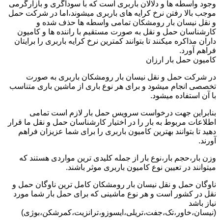
وجود واسطه ها و دلالان باربری است که با سوداگری و بازارگرمی
موجب بالا رفتن نرخ کرایه های باربری میشوند،اما در شرکت حمل
و نقل نیسان بار رومشکان تمامی واسطه ها حذف شده و
کارشناسان حمل و نقل به صورت مستقیم با راننده ها و کامیون
داران مذاکره میکنند تا بتوانند کمترین نرخ کرایه باربری را برایتان
فراهم آورد.
کامیون حمل بار ارزان
در شرکت حمل و نقل نیسان بار رومشکان باربری به صورت
تخصصی انجام میشود و برای هر نوع باری از ماشین باری متناسب
با آن استفاده میشود.
بنابراین جهت درخواست سرویس حمل بار لازم است تمامی
اطلاعات مربوط به بار را در اختیار کارشناسان حمل و نقل ما قرار
دهید تا بتوانند بهترین کامیون باربری را برای شما عزیزان فراهم
آورند.
وزن بار،حجم بار،نوع بار از جمله کلیدی ترین مواردی هستند که
میتوانند در تعیین نوع کامیون باربری موثر باشند.
ناوگان حمل و نقل نیسان بار رومشکان کامل ترین ناوگان حمل و
نقل در کشور است و هر نوع ماشینی که برای حمل بار شما مورد
نیاز باشد
(نیسان،خاور،تک،جفت،تریلی،ایسوزو،ترانزیت،کمرشکن،بوژی)