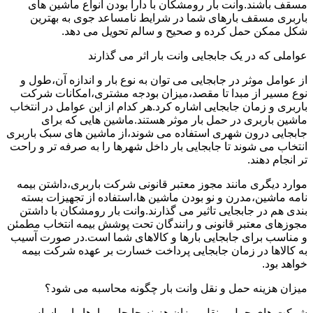
مسقف باشند.وانت بار رومشکان با دارا بودن انواع ماشین های
باربری مسقف بارهای شما در شرایط نامساعد جوی به بهترین
شکل ممکن حمل کرده و صحیح و سالم تحویل می دهد.
عواملی که در یک جابجایی وانت بار اثر می گذارند
از عوامل موثر در جابجایی می توان به نوع بار و اندازه آن،طول و
نوع مسیر از مبدا تا مقصد،میزان بودجه مشتری،امکانات شرکت
باربری و زمان جابجایی اشاره کرد.هر کدام از این عوامل در انتخاب
ماشین باربری در حمل بار موثر هستند.ماشین هایی که برای
جابجایی درون شهری استفاده می شوند،از ماشین های سبک باربری
انتخاب می شوند تا جابجایی بار داخل شهرها را به صرفه تر و راحت
تر انجام دهند.
موارد دیگری مانند مجوز معتبر قانونی شرکت باربری،داشتن بیمه
نامه ماشین،مدرن و نو بودن ماشین ها،استفاده از تجهیزات بسته
بندی هم در جابجایی تاثیر می گذارند.وانت بار رومشکان با داشتن
مجوزهای معتبر قانونی و رانندگان تحت پوشش بیمه انتخاب مطمئن
و مناسب برای جابجایی بارها و کالاهای شما است.در صورت آسیب
به کالاها در زمان جابجایی پرداخت خسارت بر عهده شرکت بیمه
خواهد بود.
میزان هزینه حمل و نقل وانت بار چگونه محاسبه می شود؟
شرکت های حمل و نقل میزان هزینه جابجایی بارها را بر اساس