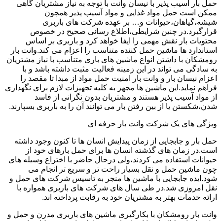
حمل بار آسیب پذیر با نیسان وانت با توجه به نیاز مشتریان گاهی
ممکن است حمل مواد غذایی و مواد آسیب پذیر همچون
شیشه،گیاهان،حیوانات و… بر عهده شرکت های باربری
قرارگیرد.در چنین شرایطی،اطلاع رسانی صحیح در خصوص
محتویات بار نقش مهمی را ایفا خواهد کرد و باربری بر اساس
استاندارد ها ماشین حمل کننده متناسب را اعزام می کند.وانت بار
رومشکان با داشتن انواع ماشین های باری متناسب با نیاز مشتریان
به سادگی می تواند در این زمینه فعالیت مثبت داشته باشد و با
اعزام نیسان بار و وانت بار امنیت حمل مواد از مبدا تا مقصد را
فراهم نماید.این ماشین ها مجهز به کلیه تجهیزات لازم برای نگهداری
از مواد آسیب پذیر هستند و مشتریان بدون نگرانی از فاسد
شدن،شکستن یا از بین رفتن بار می توانند آن را به باربری بسپارند.
ویژگی های یک شرکت وانت بار حرفه ای
حمل بار و جابجایی از زمان پیدایش انسان ها تا کنون وجود داشته
است.در زمان های گذشته انسان ها برای حمل بارهای خود از
حیوانات استفاده می کردند،ولی درحال حاضر با اختراع وسیله های
چون ماشین حمل و نقل بسیار راحت تر و سریع تر انجام می
شود.ایده جابجایی با ماشین ها منجر به تاسیس شرکت های حمل و
نقل امروزی شد.در طی سال های شرکت های باربری همواره با
ارائه خدمات بهتر به مشتریان خود به رقابت پرداخته اند.
وانت بار رومشکان با بکارگیری ماشین های باربری مدرن و حمل و