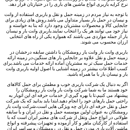
نرخ کرایه باربری انواع ماشین های باری را در ختیارتان قرار دهد.
با توجه به نیاز مردم در زمینه حمل و نقل و باربری استفاده از وانت
و نیسان در حمل بار بسیار متداول می باشد.روش های زیادی برای
جابجایی کالا و محصولات مشتریان وجود دارد که بنا به خواسته و
نیاز خود می توانند هر یک را انتخاب نمایند.باربری وانت بار و نیسان
بار از جمله مواردی می باشند که همواره یکی از راه های انتخابی
ارزان محسوب می شوند.
باربری وانت بار وانت بار رومشکان با داشتن سابقه درخشان در
زمینه حمل و نقل علاوه بر جابجایی بار های سنگین،در زمینه ارائه
خدمات حمل سبک تر به مشتریان آماده ارائه خدمات می باشد.برای
کسب اطلاعات بیشتر در زمینه آشنایی با اصول اولیه باربری وانت
بار و نیسان بار با ما همراه باشید.
اگر به دنبال یک شرکت باربری خوب و مطمئن برای حمل کالاهای
خود هستند ما به شما شرکت وانت بار وانت بار رومشکان را
پیشنهاد می کنیم،تا با بهره گیری از خدمات حرفه ای این اتوبار به
راحتی حمل بارهای خود را انجام دهید.ابتدا باید بدانید که یک شرکت
حمل و نقل حرفه ای دارای چه ویژگی هایی است،شرکت وانت بار
رومشکان به عنوان اولین موسسه حمل و نقل در ایران و با سابقه
طولانی در انواع حمل ونقل از شرکت های معتبر ایران است که با
استفاده از کارکنان ماهر و کار آزموده و تجهیزات پیشرفته و انواع
ماشین آلات باری مدرن حمل و نقل در رومشکان و سراسر ایران