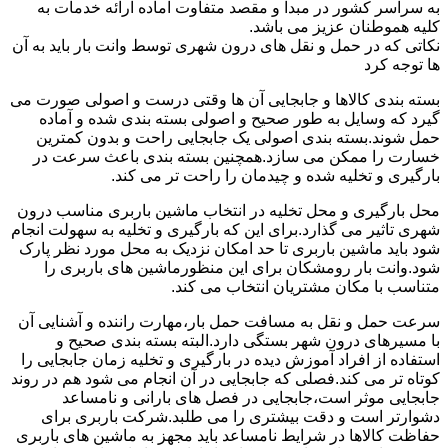
به سراسر کشور در مبدا و مقصد متفاوت آماده ارائه خدمات به
کلیه هموطنان عزیز می باشد.
نکاتی که در حمل و نقل های درون شهری توسط وانت بار باید به آن
ها توجه کرد
بسته بندی کالاها و جابجایی آن ها وقتی درست و اصولی صورت می
گیرد که وسایل به طور صحیح و اصولی بسته بندی شده و آماده
حمل شوند.بسته بندی اصولی یک جابجایی راحت و بدون کمترین
خسارت را ممکن می سازد.همچنین بسته بندی باعث سرعت در
بارگیری و تخلیه شده و چیدمان را راحت تر می کند.
محل بارگیری و محل تخلیه در انتخاب ماشین باربری مناسب درون
شهری تاثیر می گذارد.برای این که بارگیری و تخلیه به سهولت انجام
شود باید ماشین باربری تا حد امکان نزدیک به محل مورد نظر پارک
شود.وانت بار رومشکان برای این منظورماشین های باربری را
متناسب با مکان مشتریان انتخاب می کند.
سرعت حمل و نقل به مسافت حمل بار،مهارت راننده و آشنایی آن
با مسیرهای درون شهر بستگی دارد.البته بسته بندی صحیح و
استفاده از افراد آموزش دیده در بارگیری و تخلیه زمان جابجایی را
کوتاه تر می کند.فصلی که جابجایی در آن انجام می شود هم در روند
جابجایی موثر است،جابجایی در فصل های بارانی و نامساعد
دشوارتر است و دقت بیشتری را می طلبد.شرکت باربری برای
حفاظت کالاها در شرایط نامساعد باید مجهز به ماشین های باربری