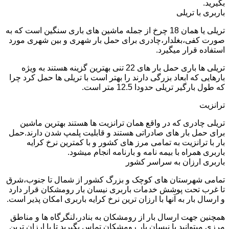
بگیرید.
باربری با تریلی
تریلی یا همان 18 چرخ از جمله ماشین های باری سنگین است که به
صورت کفی،بغلدار،چادری برای حمل بار شهری و بین شهری مورد
استفاده قرار میگیرد.
تریلی ها باری حمل بار های 22 تنی بهترین گزینه هستند به ویژه
بارهایی که ابعاد بزرگی دارند را بهتر است با تریلی ها حمل کرد چرا
که طول بارگیر تریلی حدودا 12.5 متر است.
ترانزیت
تریلی چادری که در واقع همان ترانزیت ها هستند بهترین ماشین
برای حمل بار های صادراتی هستند و قابلیت پلمپ شدن دارند.حمل
بار با ترانزیت به تمامی مرز های کشور و با کمترین نرخ کرایه
باربری همراه با بیمه نامه و بارنامه انجام میشود.
باربری ارزان به سراسر کشور
تمامی شهرستان های کوچک و بزرگ کشور از شمال تا جنوب،شرق
تا غرب تحت پوشش خدمات باربری نیسان بار رومشکان قرار دارد
و ارسال بار به آنها با ارزان ترین نرخ کرایه باربری امکان پذیر است.
همچنین جهت ارسال بار از رومشکان به بنادر،لنگرگاه ها و مناطق
مرزی میتوانید با نیسان بار رومشکان تماس بگیرید تا با ارزان ترین