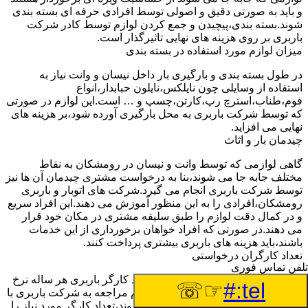
و باید به صورتی دقیق و اصولی توسط افرادی حرفه ای بسته بندی
شوند.بسته بندی،پیچیدن و جمع کردن لوازم توسط کادر شرکت
باربری بر روی هزینه های نهایی تاثیرگذار است.
میزان لوازم مورد استفاده در بسته بندی
در طول بسته بندی و بارگیری بار داخل نیسان و وانت نیاز به
استفاده از وسایلی چون نایلکس،نایلون حبابدار،انواع
فوم،طناب،استرچ رپ،کارتن،چسپ و … است.این لوازم در صورتی
که توسط شرکت باربری به محل بارگیری آورده شود،بر هزینه های
نهایی می افزاید.
چیدمان بار و اثاث
گاهی لوازمی که توسط وانت و نیسان در رومشکان به نقاط
مختلف جابه جا می شوند،بنا به درخواست مشتری چیدمان آن ها نیز
توسط شرکت باربری انجام می گیرد.شرکت های اتوبار و باربری
رومشکان،افرادی را به این منظور آموزش می دهند.این افراد سریع
و در کمال دقت لوازم را طبق سلیقه مشتری در مکان خود قرار
می دهند.در صورتی که افراد خواهان برخورداری از این خدمات
باشند،باید هزینه های باربری بیشتری پرداخت کنند.
تعداد کارگران درخواستی
تلفن تماس فوری
اتحادیه باربری رومشکان برای هر تعداد کارگر باربری هر ساله نرخ
☞☏
tel:#
ثابتی را اعلام خواهد کرد.مشتری هنگام مراجعه به شرکت باربری با
توجه به تعداد لوازمی که باید جابه جا شوند،تعداد کارگر مورد نیاز را