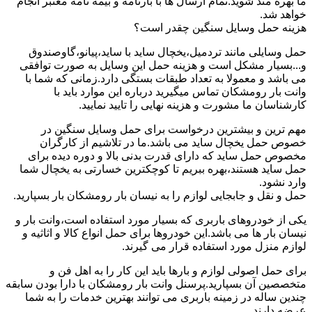
ما بهره مند شوید.تمام ارسال ها با بارنامه و بیمه نامه معتبر انجام
خواهد شد.
هزینه حمل وسایل سنگین چقدر است؟
حمل وسایلی مانند تردمیل،یخچال ساید با ساید،پیانو،گاوصندوق
و...بسیار مشکل است و هزینه حمل این وسایل به صورت توافقی
می باشد و معمولا به تعداد طبقات بستگی دارد.زمانی که شما با
وانت بار رومشکان تماس میگیرید درباره این موارد باید با
کارشناسان ما مشورت و هزینه نهایی را تایید نمایید.
مهم ترین و بیشترین درخواست برای حمل وسایل سنگین در
خصوص حمل یخچال ساید می باشد.ما در تلاشیم از کارگران
مخصوص حمل ساید که دارای قدرت بدنی بالا و دوره دیده برای
حمل ساید هستند،بهره ببریم تا کوچکترین خسارتی به یخچال شما
وارد نشود.
حمل و نقل و جابجایی لوازم را به نیسان بار رومشکان بار بسپارید.
یکی از خودروهای باربری که بسیار مورد استفاده است،وانت بار و
نیسان بار ها می باشد.این خودروها برای حمل انواع کالا و اثاثیه و
لوازم منزل مورد استفاده قرار می گیرند.
برای حمل اصولی لوازم و بارها باید این کار را به اهل فن و
متخصصین آن بسپارید.پرسنل وانت بار رومشکان با دارا بودن سابقه
چندین ساله در زمینه باربری می توانند بهترین خدمات را به شما
عرضه دارند.