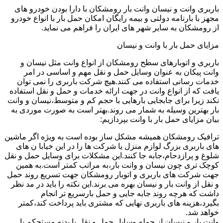
باربری وانت و نیسان وانت بار رومشکان با دارا بودن خودرو های
مجهز با بارنامه دولتی و بیمه رایگان امکان حمل بار با انواع خودرو
از رومشکان به سایر شهر های ایران را فراهم می نماید.
مزایای حمل بار با وانت و نیسان
باربری و اتوبارهای سطح رومشکان از انواع وانت مثل نیسان و
وانت پیکان به عنوان وسایل حمل و نقل مهم و اساسی در امر
خدمات رسانی استفاده می کنند.هیچ شرکت باربری را نمی توان
یافت که از انواع وانت در جهت ارائه خدمات و حمل و نقل استفاده
نکند زیرا برای جابجایی بارهایی با حجم کم و متوسط،نیسان و وانت
بار بهترین وسیله به شمار می روند.بهتر است به صورت موردی به
بیان مزایای حمل بار با وانت بپردازیم:
ترافیک رومشکان همیشه مشکل ساز بوده است به ویژه اگر ماشین
های باربری بزرگ لوازم منزل یا شرکت ها را در این خیابا ن های
شلوغ و پرازدحام،جابه جا کنند.این مشکلات برای وسایل حمل و نقل
کوچک تری چون نیسان و وانت بار،به مراتب کمتر است.به همین
جهت شرکت های باربری و اتوبار رومشکان جهت تسریع روند حمل
و نقل از وانت بار و نیسان بهره می برند.این نکته را باید در مد نظر
داشت که هرچه روند جابه جایی و حمل بارسریع تر انجام
بگیرد،هزینه های باربری نهایی که مشتری باید پرداخت کند،کمتر
خواهد شد.
وانت بار و نیسان از جمله وسایل حمل و نقل با بدنه مستحکم با