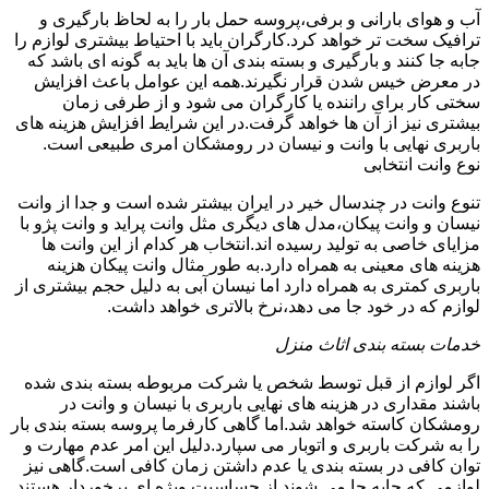
آب و هوای بارانی و برفی،پروسه حمل بار را به لحاظ بارگیری و
ترافیک سخت تر خواهد کرد.کارگران باید با احتیاط بیشتری لوازم را
جابه جا کنند و بارگیری و بسته بندی آن ها باید به گونه ای باشد که
در معرض خیس شدن قرار نگیرند.همه این عوامل باعث افزایش
سختی کار برای راننده یا کارگران می شود و از طرفی زمان
بیشتری نیز از آن ها خواهد گرفت.در این شرایط افزایش هزینه های
باربری نهایی با وانت و نیسان در رومشکان امری طبیعی است.
نوع وانت انتخابی
تنوع وانت در چندسال خیر در ایران بیشتر شده است و جدا از وانت
نیسان و وانت پیکان،مدل های دیگری مثل وانت پراید و وانت پژو با
مزایای خاصی به تولید رسیده اند.انتخاب هر کدام از این وانت ها
هزینه های معینی به همراه دارد.به طور مثال وانت پیکان هزینه
باربری کمتری به همراه دارد اما نیسان آبی به دلیل حجم بیشتری از
لوازم که در خود جا می دهد،نرخ بالاتری خواهد داشت.
خدمات بسته بندی اثاث منزل
اگر لوازم از قبل توسط شخص یا شرکت مربوطه بسته بندی شده
باشند مقداری در هزینه های نهایی باربری با نیسان و وانت در
رومشکان کاسته خواهد شد.اما گاهی کارفرما پروسه بسته بندی بار
را به شرکت باربری و اتوبار می سپارد.دلیل این امر عدم مهارت و
توان کافی در بسته بندی یا عدم داشتن زمان کافی است.گاهی نیز
لوازمی که جابه جا می شوند از حساسیت ویژه ای برخوردار هستند