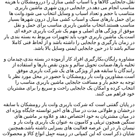
نقل،جابجایی کالاها و یا اسباب کشی منازل را دررومشکان با هزینه
مناسب انجام می دهد.در جابجایی درون شهری ماشین باربری
متناسب با حجم و تعداد اسباب و وسایل انتخاب می شود.وانت ها
برای حمل بارهای سبک و اسباب کشی منازل درون شهرها بسیار
مناسب هستند.انتخاب ماشین باربری مناسب برای حمل و نقل
موفق از ویژگی های اصلی و مهم یک شرکت باربری حرفه ای
است.یک ماشین باربری خوب باید تجهیزات مربوط به بسته بندی بار
در زمان بارگیری و جابجایی را داشته باشد و از لحاظ فنی کاملا
سالم باشد تا در حین جابجایی ایمنی وسایل بالا باشد.
مشاوره رایگان،بکارگیری افراد کار آزموده در بسته بندی،چیدمان و
تخلیه بارها،ضمانت تحویل سالم و بدون نقص بارها و استفاده از
رانندگان با سابقه هم از ویژگی های یک شرکت باربری موفق
است.مشاورین وانت بار رومشکان با حضور در محل مورد نظر با
توجه به حجم بار و مسافت جابجایی ماشین باربری مناسب را
انتخاب کرده و امکان یک جابجایی راحت و سریع را برای مشتریان
خود فراهم می کنند.
در پایان گفتنی است که شرکت باربری وانت بار رومشکان با سابقه
درخشان و طولانی مدت در سال های اخیر توانسته جایگاه ویژه ای
در میان مشتریان به خود اختصاص دهد و علاوه بر ماشین های
سنگین همچون تریلی و کامیون به عنوان یک باربری وانت بار و
نیسان بار در این عرصه فعالیت های بسزایی داشته باشد،همچنین
شایان ذکر است که این کمپانی در زمینه حمل انواع کالا و محصولات