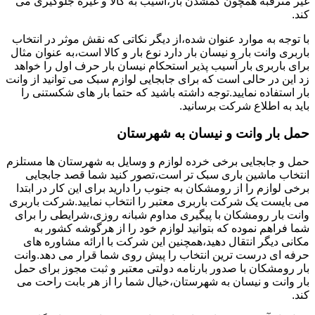
غیر مترقبه همچون گمشدن بار،آسیب به کالا و غیره جلوگیری می
کند.
با توجه به موارد عنوان شده،از دیگر نکاتی که نقش موثر در انتخاب
باربری وانت بار و نیسان بار دارد نوع بار و کالا است،به عنوان مثال
برای باربری بار آسیب پذیر استحکام نیسان بار حرف اول را خواهد
زد این در حالی است که برای جابجایی لوازم سبک می توانید از وانت
بار استفاده نمایید.توجه داشته باشید که حتما بار های شکستنی را
باید به اطلاع شرکت برسانید.
حمل بار وانت و نیسان به شهرستان
حمل و جابجایی برخی خرده لوازم و وسایل به شهرستان ها مستلزم
انتخاب ماشین باری سبک تر است،تصور کنید شما قصد جابجایی
برخی لوازم را از رومشکان به جنوب را دارید برای این کار در ابتدا
می بایست یک شرکت باربری معتبر را انتخاب نمایید.شرکت باربری
وانت بار رومشکان با پیگیری مداوم شبانه روزی،شرایطی را برای
شما فراهم نموده که بتوانید لوازم خود را از هرگوشه کشور به
مکانی دیگر انتقال دهید،همچنین این شرکت با ارائه مشاوره های
حرفه ای درست ترین انتخاب را پیش روی شما قرار می دهد.وانت
بار رومشکان با صدور بارنامه دولتی معتبر و ثبت مجوز برای حمل
بار وانت و نیسان به شهرستان،خیال شما را از هر بابت راحت می
کند.