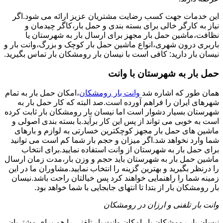
این خدمات جهت کسب رضایت مشتریان عزیز ارائه می شود.اگر
نیاز به کارگر خالی برای بسته بندی و حمل بار،کاگر چیدمان و
نظافت،ماشین حمل بار مجهز برای ارسال بار به شهرستان یا
باربری درون شهری،انواع ماشین حمل بار کوچک و بزرگ،وانت بار و
نیسان بار دارید: کافی است با نیسان بار رومشکان بار تماس بگیرید.
حمل بار به شهرستان با وانت
همان طور که اشاره شد
وانت بار رومشکان
،امکان حمل بار به تمام
شهرهای ایران را فراهم آورده است.صد البته که کار حمل بار به
شهرستان بسیار دشوار است اما نیسان بار رومشکان بار ثابت کرده
است به خوبی می تواند از پس این کار برآید.با بسته بندی اصولی و
ماشین های حمل بار مجهز کوچکترین خسارتی به لوازم و بارهای
شما وارد نخواهد شد.اگر میزان و حجم بار شما کم است می توانید
برای حمل بار به شهرستان از وانت استفاده نمایید.برای انتخاب
ماشین حمل بار به شهرستان باید حجم و وزن بار،مدت زمان ارسال
را درنظر بگیرید و بهترین گزینه را انتخاب نمایید.مشاوران ما در این
زمینه شما را راهنمایی خواهند کرد پس خیالتان راحت باشد.نیسان
بار رومشکان بار از بتدا تا انتهای جابجایی با شما خواهد بود.
وانت بار تلفنی و ارزان در رومشکان
نیسان بار رومشکان بار امکان وانت بار تلفنی را هم برای مشتریان