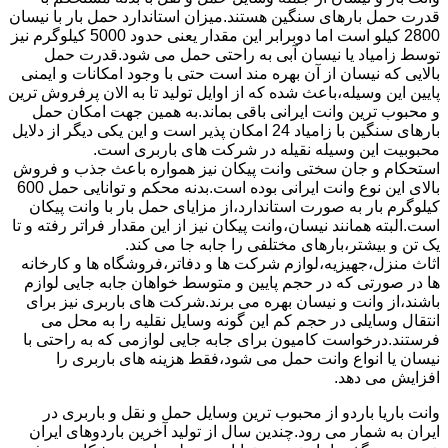
قدرت حمل بارهای سنگین هستند.میزان استاندارد حمل بار با نیسان
2800 کیلو است اما دوبرابر این مقدار یعنی حدود 5000 کیلوگرم نیز
توسط زامیاد یا نیسان آبی به راحتی حمل می شود.قدرت حمل
بالایی که نیسان از آن بهره مند است حتی با وجود امکانات و ایمنی
پایین این وسیله،باعث شده که از اوایل تولید تا به الان پرفروش ترین
و محبوب ترین وانت ایرانی باقی بماند.به همین جهت امکان حمل
بارهای سنگین با زامیاد 24 امکان پذیر است و این یکی دیگر از دلایل
محبوبیت این وسیله نقیله در شرکت های باربری است.
استحکام و جان سختی وانت پیکان نیز همواره باعث جذب و فروش
بالای این نوع وانت ایرانی بوده است.بدنه محکم و توانایی حمل 600
کیلوگرم بار به صورت استاندارد،از مزایای حمل بار با وانت پیکان
است.البته همانند نیسان،وانت پیکان نیز از این مقدار فراتر رفته و تا
یک تن و بیشتر،بارهای مختلفی را جابه جا می کند.
اثاث منزل،جهیزیه،لوازم شرکت ها و دفاتر،فروشگاه ها و کارخانه
ها در صورتی که در حجم پایین و متوسط خواهان جابه جایی لوازم
باشند،از وانت و نیسان بهره می برند.شرکت های باربری نیز برای
انتقال وسایلی در حجم کم این گونه وسایل نقلیه را به محل می
فرستند.درخواست کامیون برای جابه جایی لوازمی که به راحتی با
نیسان یا انواع وانت حمل می شود،فقط هزینه های باربری را
افزایش می دهد.
وانت باریا باردو از محبوب ترین وسایل حمل و نقل و باربری در
ایران به شمار می رود.چندین سال از تولید آخرین باردوهای ایران