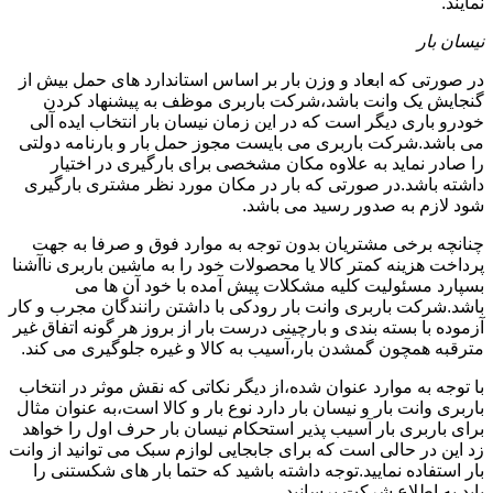
نمایند.
نیسان بار
در صورتی که ابعاد و وزن بار بر اساس استاندارد های حمل بیش از
گنجایش یک وانت باشد،شرکت باربری موظف به پیشنهاد کردن
خودرو باری دیگر است که در این زمان نیسان بار انتخاب ایده آلی
می باشد.شرکت باربری می بایست مجوز حمل بار و بارنامه دولتی
را صادر نماید به علاوه مکان مشخصی برای بارگیری در اختیار
داشته باشد.در صورتی که بار در مکان مورد نظر مشتری بارگیری
شود لازم به صدور رسید می باشد.
چنانچه برخی مشتریان بدون توجه به موارد فوق و صرفا به جهت
پرداخت هزینه کمتر کالا یا محصولات خود را به ماشین باربری ناآشنا
بسپارد مسئولیت کلیه مشکلات پیش آمده با خود آن ها می
باشد.شرکت باربری وانت بار رودکی با داشتن رانندگان مجرب و کار
آزموده با بسته بندی و بارچینی درست بار از بروز هر گونه اتفاق غیر
مترقبه همچون گمشدن بار،آسیب به کالا و غیره جلوگیری می کند.
با توجه به موارد عنوان شده،از دیگر نکاتی که نقش موثر در انتخاب
باربری وانت بار و نیسان بار دارد نوع بار و کالا است،به عنوان مثال
برای باربری بار آسیب پذیر استحکام نیسان بار حرف اول را خواهد
زد این در حالی است که برای جابجایی لوازم سبک می توانید از وانت
بار استفاده نمایید.توجه داشته باشید که حتما بار های شکستنی را
باید به اطلاع شرکت برسانید.