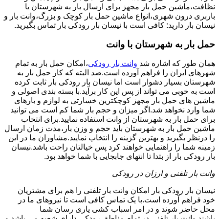
نظافت،ماشین حمل بار مجهز برای ارسال بار به شهرستان یا
باربری درون شهری،انواع ماشین حمل بار کوچک و بزرگ،وانت بار و
نیسان بار دارید: کافی است با نیسان بار رودکی بار تماس بگیرید.
حمل بار به شهرستان با وانت
همان طور که اشاره شد
وانت بار رودکی
،امکان حمل بار به تمام
شهرهای ایران را فراهم آورده است.صد البته که کار حمل بار به
شهرستان بسیار دشوار است اما نیسان بار رودکی بار ثابت کرده
است به خوبی می تواند از پس این کار برآید.با بسته بندی اصولی و
ماشین های حمل بار مجهز کوچکترین خسارتی به لوازم و بارهای
شما وارد نخواهد شد.اگر میزان و حجم بار شما کم است می توانید
برای حمل بار به شهرستان از وانت استفاده نمایید.برای انتخاب
ماشین حمل بار به شهرستان باید حجم و وزن بار،مدت زمان ارسال
را درنظر بگیرید و بهترین گزینه را انتخاب نمایید.مشاوران ما در این
زمینه شما را راهنمایی خواهند کرد پس خیالتان راحت باشد.نیسان
بار رودکی بار از بتدا تا انتهای جابجایی با شما خواهد بود.
وانت بار تلفنی و ارزان در رودکی
نیسان بار رودکی بار امکان وانت بار تلفنی را هم برای مشتریان
خود فراهم آورده است.با یک تماس کافی است تا نیروهای ما در
محل حاضر شوند و در امر اسباب کشی یاری رسان شما
باشند.وانت بار تلفنی در تمام مناطق رودکی دارای شعبه می باشد و