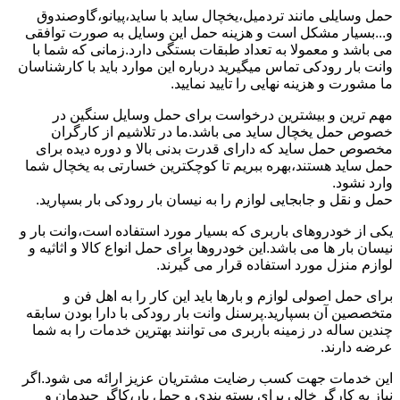
حمل وسایلی مانند تردمیل،یخچال ساید با ساید،پیانو،گاوصندوق
و...بسیار مشکل است و هزینه حمل این وسایل به صورت توافقی
می باشد و معمولا به تعداد طبقات بستگی دارد.زمانی که شما با
وانت بار رودکی تماس میگیرید درباره این موارد باید با کارشناسان
ما مشورت و هزینه نهایی را تایید نمایید.
مهم ترین و بیشترین درخواست برای حمل وسایل سنگین در
خصوص حمل یخچال ساید می باشد.ما در تلاشیم از کارگران
مخصوص حمل ساید که دارای قدرت بدنی بالا و دوره دیده برای
حمل ساید هستند،بهره ببریم تا کوچکترین خسارتی به یخچال شما
وارد نشود.
حمل و نقل و جابجایی لوازم را به نیسان بار رودکی بار بسپارید.
یکی از خودروهای باربری که بسیار مورد استفاده است،وانت بار و
نیسان بار ها می باشد.این خودروها برای حمل انواع کالا و اثاثیه و
لوازم منزل مورد استفاده قرار می گیرند.
برای حمل اصولی لوازم و بارها باید این کار را به اهل فن و
متخصصین آن بسپارید.پرسنل وانت بار رودکی با دارا بودن سابقه
چندین ساله در زمینه باربری می توانند بهترین خدمات را به شما
عرضه دارند.
این خدمات جهت کسب رضایت مشتریان عزیز ارائه می شود.اگر
نیاز به کارگر خالی برای بسته بندی و حمل بار،کاگر چیدمان و