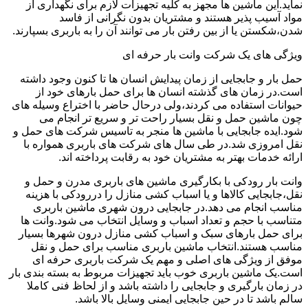
نماید.این ماشین ها مجهز به کلیه تجهیزات لازم برای نگهداری از
مواد آسیب پذیر هستند و مشتریان بدون نگرانی از فاسد
شدن،شکستن یا از بین رفتن بار می توانند آن را به باربری بسپارند.
ویژگی های یک شرکت وانت بار حرفه ای
حمل بار و جابجایی از زمان پیدایش انسان ها تا کنون وجود داشته
است.در زمان های گذشته انسان ها برای حمل بارهای خود از
حیوانات استفاده می کردند،ولی درحال حاضر با اختراع وسیله های
چون ماشین حمل و نقل بسیار راحت تر و سریع تر انجام می
شود.ایده جابجایی با ماشین ها منجر به تاسیس شرکت های حمل و
نقل امروزی شد.در طی سال های شرکت های باربری همواره با
ارائه خدمات بهتر به مشتریان خود به رقابت پرداخته اند.
وانت بار رودکی با بکارگیری ماشین های باربری مدرن و حمل و
نقل،جابجایی کالاها و یا اسباب کشی منازل را دررودکی با هزینه
مناسب انجام می دهد.در جابجایی درون شهری ماشین باربری
متناسب با حجم و تعداد اسباب و وسایل انتخاب می شود.وانت ها
برای حمل بارهای سبک و اسباب کشی منازل درون شهرها بسیار
مناسب هستند.انتخاب ماشین باربری مناسب برای حمل و نقل
موفق از ویژگی های اصلی و مهم یک شرکت باربری حرفه ای
است.یک ماشین باربری خوب باید تجهیزات مربوط به بسته بندی بار
در زمان بارگیری و جابجایی را داشته باشد و از لحاظ فنی کاملا
سالم باشد تا در حین جابجایی ایمنی وسایل بالا باشد.