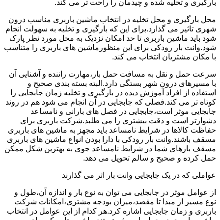
بارگیری و تخلیه شده و چیدمان را راحت تر می کند.
محل بارگیری و محل تخلیه در انتخاب ماشین باربری مناسب درون
شهری تاثیر می گذارد.برای این که بارگیری و تخلیه به سهولت انجام
شود باید ماشین باربری تا حد امکان نزدیک به محل مورد نظر پارک
شود.وانت بار رودکی برای این منظورماشین های باربری را متناسب
با مکان مشتریان انتخاب می کند.
سرعت حمل و نقل به مسافت حمل بار،مهارت راننده و آشنایی آن
با مسیرهای درون شهر بستگی دارد.البته بسته بندی صحیح و
استفاده از افراد آموزش دیده در بارگیری و تخلیه زمان جابجایی را
کوتاه تر می کند.فصلی که جابجایی در آن انجام می شود هم در روند
جابجایی موثر است،جابجایی در فصل های بارانی و نامساعد
دشوارتر است و دقت بیشتری را می طلبد.شرکت باربری برای
حفاظت کالاها در شرایط نامساعد باید مجهز به ماشین های باربری
مسقف باشند.وانت بار رودکی با دارا بودن انواع ماشین های باربری
مسقف بارهای شما در شرایط نامساعد جوی به بهترین شکل ممکن
حمل کرده و صحیح و سالم تحویل می دهد.
عواملی که در یک جابجایی وانت بار اثر می گذارند
از عوامل موثر در جابجایی می توان به نوع بار و اندازه آن،طول و
نوع مسیر از مبدا تا مقصد،میزان بودجه مشتری،امکانات شرکت
باربری و زمان جابجایی اشاره کرد.هر کدام از این عوامل در انتخاب