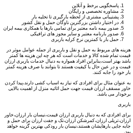
پاسخگویی برخط و آنلاین
مشاوره تخصصی و رایگان
پشتیبانی مشتری از لحظه بارگیری تا تخلیه بار
در اختیار داشتن بزرگترین ناوگان حمل و نقل کشور
صدور بیمه نامه معتبر برای تمامی بارها با همکاری بیمه ایران
صدور بارنامه معتبر و سایر مجوز های ترافیکی
حمل بار با کمترین نرخ کرایه باربری
هزینه های مربوط به حمل و نقل و باربری از جمله عوامل موثر در
قیمت تمام شده کالا و خدمات است که هر چه این هزینه ها کمتر
باشد بهتر است،بنابراین افراد همواره به دنبال خدمات باربری ارزان
قیمت و در عین حال با کیفیت هستند تا بتوانند با صرف هزینه کمتر
بار خود را جابه کنند.
به عنوان مثال برای افرادی که نیاز به اسباب کشی دارند،پیدا کردن
خاور مسقف ارزان قیمت جهت حمل اثاثیه منزل از اهمیت بالایی
برخودار می باشد.
باربری
برای افرادی که به دنبال باربری ارزان قیمت،نیسان بار ارزان،خاور
ارزان،تریلی ارزان،کمرشکن ارزان،تک و جفت ارزان برای حمل و
جابه جایی بارهایشان هستند،نیسان بار رودکی بهترین گزینه خواهد
بود.