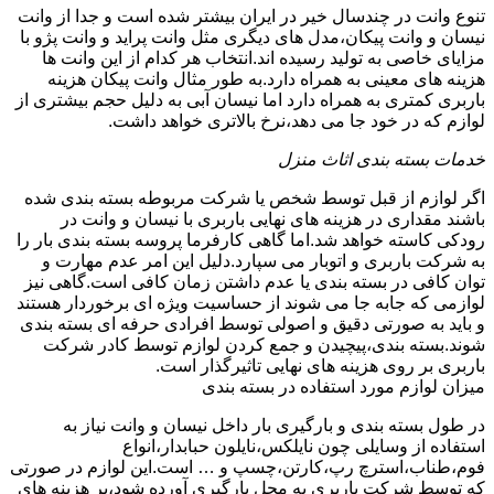
تنوع وانت در چندسال خیر در ایران بیشتر شده است و جدا از وانت
نیسان و وانت پیکان،مدل های دیگری مثل وانت پراید و وانت پژو با
مزایای خاصی به تولید رسیده اند.انتخاب هر کدام از این وانت ها
هزینه های معینی به همراه دارد.به طور مثال وانت پیکان هزینه
باربری کمتری به همراه دارد اما نیسان آبی به دلیل حجم بیشتری از
لوازم که در خود جا می دهد،نرخ بالاتری خواهد داشت.
خدمات بسته بندی اثاث منزل
اگر لوازم از قبل توسط شخص یا شرکت مربوطه بسته بندی شده
باشند مقداری در هزینه های نهایی باربری با نیسان و وانت در
رودکی کاسته خواهد شد.اما گاهی کارفرما پروسه بسته بندی بار را
به شرکت باربری و اتوبار می سپارد.دلیل این امر عدم مهارت و
توان کافی در بسته بندی یا عدم داشتن زمان کافی است.گاهی نیز
لوازمی که جابه جا می شوند از حساسیت ویژه ای برخوردار هستند
و باید به صورتی دقیق و اصولی توسط افرادی حرفه ای بسته بندی
شوند.بسته بندی،پیچیدن و جمع کردن لوازم توسط کادر شرکت
باربری بر روی هزینه های نهایی تاثیرگذار است.
میزان لوازم مورد استفاده در بسته بندی
در طول بسته بندی و بارگیری بار داخل نیسان و وانت نیاز به
استفاده از وسایلی چون نایلکس،نایلون حبابدار،انواع
فوم،طناب،استرچ رپ،کارتن،چسپ و … است.این لوازم در صورتی
که توسط شرکت باربری به محل بارگیری آورده شود،بر هزینه های