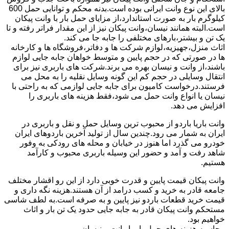
بالای این نوع وانت ایرانی بوده است.بدنه محکم و توانایی حمل 600
کیلوگرم بار به صورت استاندارد،از مزایای حمل بار با وانت پیکان
است.البته همانند نیسان،وانت پیکان نیز از این مقدار فراتر رفته و تا
یک تن و بیشتر،بارهای مختلفی را جابه جا می کند.
اثاث منزل،جهیزیه،لوازم شرکت ها و دفاتر،فروشگاه ها و کارخانه
ها در صورتی که در حجم پایین و متوسط خواهان جابه جایی لوازم
باشند،از وانت و نیسان بهره می برند.شرکت های باربری نیز برای
انتقال وسایلی در حجم کم این گونه وسایل نقلیه را به محل می
فرستند.درخواست کامیون برای جابه جایی لوازمی که به راحتی با
نیسان یا انواع وانت حمل می شود،فقط هزینه های باربری را
افزایش می دهد.
وانت باریا باردو از محبوب ترین وسایل حمل و نقل و باربری در
ایران به شمار می رود.چندین سال از تولید آخرین باردوهای ایران
خودرو می گذرد اما هنوز در خیابان و محله های رودکی به وفور
شاهد رفت و آمد و حضور این وسیله باربری محبوب و کارآمد
هستیم.
وانت پیکان قیمت پایین و قدرت خوبی دارد از این رو اقشار مختلف
جامعه قادر به خرید و کسب درامد از آن هستند.هزینه نگه داری و
قیمت خرید قطعات باردو نیز پایین و به صرفه است.به لطف شاسی
مستحکم وانت پیکان قادر به جابه جایی حدود یک تن بار و اثاث
خواهیم بود.
محاسبه هزینه های حمل بار با وانت و نیسان