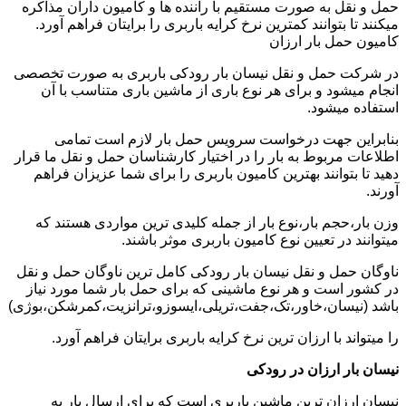
حمل و نقل به صورت مستقیم با راننده ها و کامیون داران مذاکره
میکنند تا بتوانند کمترین نرخ کرایه باربری را برایتان فراهم آورد.
کامیون حمل بار ارزان
در شرکت حمل و نقل نیسان بار رودکی باربری به صورت تخصصی
انجام میشود و برای هر نوع باری از ماشین باری متناسب با آن
استفاده میشود.
بنابراین جهت درخواست سرویس حمل بار لازم است تمامی
اطلاعات مربوط به بار را در اختیار کارشناسان حمل و نقل ما قرار
دهید تا بتوانند بهترین کامیون باربری را برای شما عزیزان فراهم
آورند.
وزن بار،حجم بار،نوع بار از جمله کلیدی ترین مواردی هستند که
میتوانند در تعیین نوع کامیون باربری موثر باشند.
ناوگان حمل و نقل نیسان بار رودکی کامل ترین ناوگان حمل و نقل
در کشور است و هر نوع ماشینی که برای حمل بار شما مورد نیاز
باشد (نیسان،خاور،تک،جفت،تریلی،ایسوزو،ترانزیت،کمرشکن،بوژی)
را میتواند با ارزان ترین نرخ کرایه باربری برایتان فراهم آورد.
نیسان بار ارزان در رودکی
نیسان ارزان ترین ماشین باربری است که برای ارسال بار به