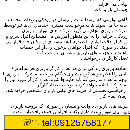
نهایی می افزاید.
چیدمان بار و اثاث
گاهی لوازمی که توسط وانت و نیسان در رودکی به نقاط مختلف
جابه جا می شوند،بنا به درخواست مشتری چیدمان آن ها نیز توسط
شرکت باربری انجام می گیرد.شرکت های اتوبار و باربری
رودکی،افرادی را به این منظور آموزش می دهند.این افراد سریع و
در کمال دقت لوازم را طبق سلیقه مشتری در مکان خود قرار می
دهند.در صورتی که افراد خواهان برخورداری از این خدمات
باشند،باید هزینه های باربری بیشتری پرداخت کنند.
تعداد کارگران درخواستی
اتحادیه باربری رودکی برای هر تعداد کارگر باربری هر ساله نرخ
ثابتی را اعلام خواهد کرد.مشتری هنگام مراجعه به شرکت باربری با
توجه به تعداد لوازمی که باید جابه جا شوند،تعداد کارگر مورد نیاز را
به شرکت اعلام خواهد کرد.با توجه به تعداد کارگر
درخواستی،قسمتی از هزینه های نهایی باربری مشخص خواهد شد.
زمان اتمام کار
هزینه های باربری با وانت و نیسان در صورتی که پروسه باربری
بیشتر از سه ساعت طول بکشد،افزایش خواهد یافت.این مدت
تلفن تماس فوری
زمان به صورت استادندارد توسط اتحادیه باربری تعیین شده
☞☏
tel:09125758177
است.عواملی مثل آب وهوا،ترافیک،شرایط جغرافیایی مبدا یا حجم
زیاد لوازم ممکن است باعث افزایش مدت زمان بارگیری و باربری