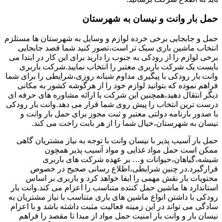
حمل بار وانت و نیسان به شهرستان
حمل و جابجایی برخی خرده لوازم و وسایل به شهرستان ها مستلزم
انتخاب ماشین باری سبک تر است،تصور کنید شما قصد جابجایی
برخی لوازم را از رودکی به جنوب را دارید برای این کار در ابتدا می
بایست یک شرکت باربری معتبر را انتخاب نمایید.شرکت باربری
وانت بار رودکی با پیگیری مداوم شبانه روزی،شرایطی را برای شما
فراهم نموده که بتوانید لوازم خود را از هرگوشه کشور به مکانی
دیگر انتقال دهید،همچنین این شرکت با ارائه مشاوره های حرفه ای
درست ترین انتخاب را پیش روی شما قرار می دهد.وانت بار رودکی
با صدور بارنامه دولتی معتبر و ثبت مجوز برای حمل بار وانت و
نیسان به شهرستان،خیال شما را از هر بابت راحت می کند.
حمل بار آسیب پذیر با نیسان وانت با توجه به نیاز مشتریان گاهی
ممکن است حمل مواد غذایی و مواد آسیب پذیر همچون
شیشه،گیاهان،حیوانات و… بر عهده شرکت های باربری
قرارگیرد.در چنین شرایطی،اطلاع رسانی صحیح در خصوص
محتویات بار نقش مهمی را ایفا خواهد کرد و باربری بر اساس
استاندارد ها ماشین حمل کننده متناسب را اعزام می کند.وانت بار
رودکی با داشتن انواع ماشین های باری متناسب با نیاز مشتریان به
سادگی می تواند در این زمینه فعالیت مثبت داشته باشد و با اعزام
نیسان بار و وانت بار امنیت حمل مواد از مبدا تا مقصد را فراهم