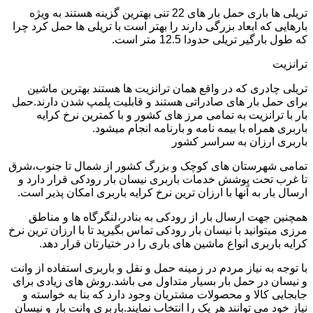
تریلی ها باری حمل بار های 22 تنی بهترین گزینه هستند به ویژه
بارهایی که ابعاد بزرگی دارند را بهتر است با تریلی ها حمل کرد چرا
که طول بارگیر تریلی حدودا 12.5 متر است.
ترانزیت
تریلی چادری که در واقع همان ترانزیت ها هستند بهترین ماشین
برای حمل بار های صادراتی هستند و قابلیت پلمپ شدن دارند.حمل
بار با ترانزیت به تمامی مرز های کشور و با کمترین نرخ کرایه
باربری همراه با بیمه نامه و بارنامه انجام میشود.
باربری ارزان به سراسر کشور
تمامی شهرستان های کوچک و بزرگ کشور از شمال تا جنوب،شرق
تا غرب تحت پوشش خدمات باربری نیسان بار رودکی قرار دارد و
ارسال بار به آنها با ارزان ترین نرخ کرایه باربری امکان پذیر است.
همچنین جهت ارسال بار از رودکی به بنادر،لنگرگاه ها و مناطق
مرزی میتوانید با نیسان بار رودکی تماس بگیرید تا با ارزان ترین نرخ
کرایه باربری انواع ماشین های باری را در ختیارتان قرار دهد.
با توجه به نیاز مردم در زمینه حمل و نقل و باربری استفاده از وانت
و نیسان در حمل بار بسیار متداول می باشد.روش های زیادی برای
جابجایی کالا و محصولات مشتریان وجود دارد که بنا به خواسته و
نیاز خود می توانند هر یک را انتخاب نمایند.باربری وانت بار و نیسان