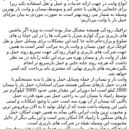
انواع وانت در جهت ارائه خدمات و حمل و نقل استفاده نکند زیرا
برای جابجایی بارهایی با حجم کم و متوسط،نیسان و وانت بار بهترین
وسیله به شمار می روند.بهتر است به صورت موردی به بیان مزایای
حمل بار با وانت بپردازیم:
ترافیک رودکی همیشه مشکل ساز بوده است به ویژه اگر ماشین
های باربری بزرگ لوازم منزل یا شرکت ها را در این خیابا ن های
شلوغ و پرازدحام،جابه جا کنند.این مشکلات برای وسایل حمل و نقل
کوچک تری چون نیسان و وانت بار،به مراتب کمتر است.به همین
جهت شرکت های باربری و اتوبار رودکی جهت تسریع روند حمل و
نقل از وانت بار و نیسان بهره می برند.این نکته را باید در مد نظر
داشت که هرچه روند جابه جایی و حمل بارسریع تر انجام
بگیرد،هزینه های باربری نهایی که مشتری باید پرداخت کند،کمتر
خواهد شد.
وانت بار و نیسان از جمله وسایل حمل و نقل با بدنه مستحکم با
قدرت حمل بارهای سنگین هستند.میزان استاندارد حمل بار با نیسان
2800 کیلو است اما دوبرابر این مقدار یعنی حدود 5000 کیلوگرم نیز
توسط زامیاد یا نیسان آبی به راحتی حمل می شود.قدرت حمل
بالایی که نیسان از آن بهره مند است حتی با وجود امکانات و ایمنی
پایین این وسیله،باعث شده که از اوایل تولید تا به الان پرفروش ترین
و محبوب ترین وانت ایرانی باقی بماند.به همین جهت امکان حمل
بارهای سنگین با زامیاد 24 امکان پذیر است و این یکی دیگر از دلایل
محبوبیت این وسیله نقیله در شرکت های باربری است.
استحکام و جان سختی وانت پیکان نیز همواره باعث جذب و فروش