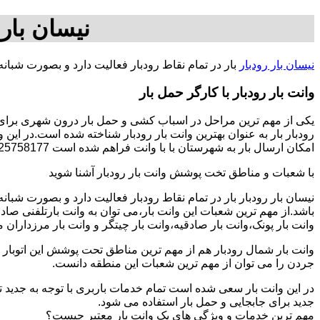
نیسان بار 
نیسان بار رودبار
بار در تمام نقاط رودبار فعالیت دارد و بصورت شبان
وانت بار رودبار با کارگر حمل بار
یکی از مهم ترین مراحل در اسباب کشی و حمل بار درون شهری برای افر
رودبار بار به عنوان بهترین وانت بار رودبار شناخته شده است.در این
امکان ارسال بار به شهرستان با با وانت فراهم شده است 09125758177-آقای سجاد فتاحی.
با شعبات و مناطق تخت پوشش وانت بار رودبار آشنا شوید
نیسان بار رودبار بار در تمام نقاط رودبار فعالیت دارد و بصورت شب
باشد.از مهم ترین شعبات این وانت بار،می توان به وانت بارتلفنی صا
وانت بار پونک،وانت بار صادقیه،وانت بار چیتگر و وانت بار مرزداران 
وانت بار شمال رودبار هم از مهم ترین مناطق تحت پوشش این اتوبار م
جردن را می توان از مهم ترین شعبات این منطقه دانست.
در این وانت بار سعی شده است تمام خدمات باربری با توجه به جدید تر
جدید برای جابجایی و حمل بار استفاده می شود.
مهم ترین خدمات و ویژگی های یک وانت بار معتبر چیست؟