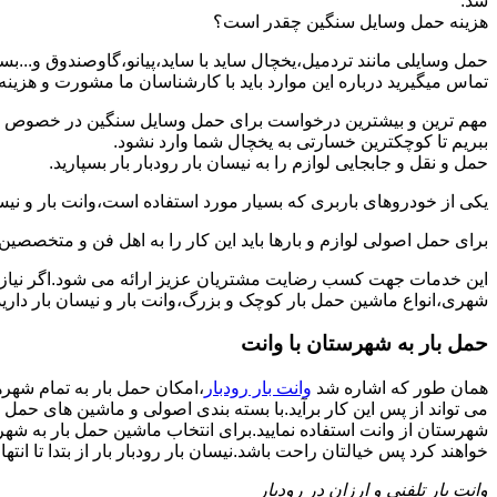
شد.
هزینه حمل وسایل سنگین چقدر است؟
حمل وسایلی مانند تردمیل،یخچال ساید با ساید،پیانو،گاوصندوق و...ب
تماس میگیرید درباره این موارد باید با کارشناسان ما مشورت و هزینه نها
مهم ترین و بیشترین درخواست برای حمل وسایل سنگین در خصوص حمل 
ببریم تا کوچکترین خسارتی به یخچال شما وارد نشود.
حمل و نقل و جابجایی لوازم را به نیسان بار رودبار بار بسپارید.
یکی از خودروهای باربری که بسیار مورد استفاده است،وانت بار و نیسان
برای حمل اصولی لوازم و بارها باید این کار را به اهل فن و متخصصین 
این خدمات جهت کسب رضایت مشتریان عزیز ارائه می شود.اگر نیاز به
شهری،انواع ماشین حمل بار کوچک و بزرگ،وانت بار و نیسان بار دارید:
حمل بار به شهرستان با وانت
همان طور که اشاره شد
وانت بار رودبار
،امکان حمل بار به تمام شهره
می تواند از پس این کار برآید.با بسته بندی اصولی و ماشین های حمل 
شهرستان از وانت استفاده نمایید.برای انتخاب ماشین حمل بار به شهرست
خواهند کرد پس خیالتان راحت باشد.نیسان بار رودبار بار از بتدا تا انتها
وانت بار تلفنی و ارزان در رودبار