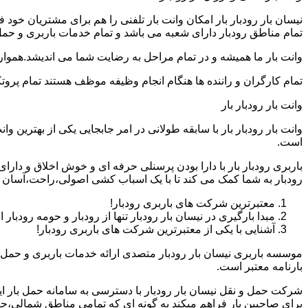
نیسان بار رودبار بار امکان وانت بار تلفنی را هم برای مشتریان خو
تمام مناطق رودبار دارای شعبه می باشد و تمام خدمات باربری و حمل با
وانت بار ما همیشه و در تمام مراحل به رضایت شما می اندیشد.همواره
تمام کارگران و راننده ها هنگام انجام وظیفه موظف هستند تمام پروتک
وانت بار رودبار بار
وانت بار رودبار بار با سابقه طولانی در امر جابجایی یکی از بهترین
است.
باربری رودبار بار با دارا بودن پرسنلی حرفه ای و خوش اخلاق و دار
رودبار به شما کمک می کند تا با یک اسباب کشی اصولی،راحت،آسان و 
معتبرترین شرکت های باربری رودبار!
مبدا بارگیری در نیسان بار رودبار تنها از رودبار و حومه رودبار
آشنایی با یکی از معتبرترین شرکت های باربری رودبار!
موسسه باربری نیسان بار رودبار متصدی ارائه خدمات باربری و حمل و
بارنامه معتبر است.
شرکت حمل و نقل نیسان بار رودبار با دسترسی به سامانه حمل بار اینتر
برای صاحبین بار فراهم میکند به گونه ای که تمامی مناطق شمالی،جن