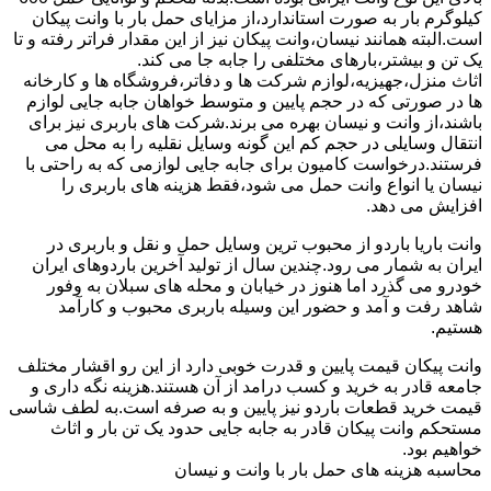
کیلوگرم بار به صورت استاندارد،از مزایای حمل بار با وانت پیکان
است.البته همانند نیسان،وانت پیکان نیز از این مقدار فراتر رفته و تا
یک تن و بیشتر،بارهای مختلفی را جابه جا می کند.
اثاث منزل،جهیزیه،لوازم شرکت ها و دفاتر،فروشگاه ها و کارخانه
ها در صورتی که در حجم پایین و متوسط خواهان جابه جایی لوازم
باشند،از وانت و نیسان بهره می برند.شرکت های باربری نیز برای
انتقال وسایلی در حجم کم این گونه وسایل نقلیه را به محل می
فرستند.درخواست کامیون برای جابه جایی لوازمی که به راحتی با
نیسان یا انواع وانت حمل می شود،فقط هزینه های باربری را
افزایش می دهد.
وانت باریا باردو از محبوب ترین وسایل حمل و نقل و باربری در
ایران به شمار می رود.چندین سال از تولید آخرین باردوهای ایران
خودرو می گذرد اما هنوز در خیابان و محله های سبلان به وفور
شاهد رفت و آمد و حضور این وسیله باربری محبوب و کارآمد
هستیم.
وانت پیکان قیمت پایین و قدرت خوبی دارد از این رو اقشار مختلف
جامعه قادر به خرید و کسب درامد از آن هستند.هزینه نگه داری و
قیمت خرید قطعات باردو نیز پایین و به صرفه است.به لطف شاسی
مستحکم وانت پیکان قادر به جابه جایی حدود یک تن بار و اثاث
خواهیم بود.
محاسبه هزینه های حمل بار با وانت و نیسان