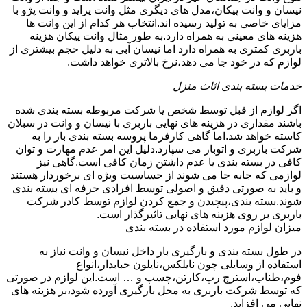
نیسان و وانت پیکان،مدل های دیگری مثل وانت پراید و وانت پژو با
مزایای خاصی به تولید رسیده اند.انتخاب هر کدام از این وانت ها
هزینه های معینی به همراه دارد.به طور مثال وانت پیکان هزینه
باربری کمتری به همراه دارد اما نیسان آبی به دلیل حجم بیشتری از
لوازم که در خود جا می دهد،نرخ بالاتری خواهد داشت.
خدمات بسته بندی اثاث منزل
اگر لوازم از قبل توسط شخص یا شرکت مربوطه بسته بندی شده
باشند مقداری در هزینه های نهایی باربری با نیسان و وانت در سبلان
کاسته خواهد شد.اما گاهی کارفرما پروسه بسته بندی بار را به
شرکت باربری و اتوبار می سپارد.دلیل این امر عدم مهارت و توان
کافی در بسته بندی یا عدم داشتن زمان کافی است.گاهی نیز
لوازمی که جابه جا می شوند از حساسیت ویژه ای برخوردار هستند
و باید به صورتی دقیق و اصولی توسط افرادی حرفه ای بسته بندی
شوند.بسته بندی،پیچیدن و جمع کردن لوازم توسط کادر شرکت
باربری بر روی هزینه های نهایی تاثیرگذار است.
میزان لوازم مورد استفاده در بسته بندی
در طول بسته بندی و بارگیری بار داخل نیسان و وانت نیاز به
استفاده از وسایلی چون نایلکس،نایلون حبابدار،انواع
فوم،طناب،استرچ رپ،کارتن،چسپ و … است.این لوازم در صورتی
که توسط شرکت باربری به محل بارگیری آورده شود،بر هزینه های
نهایی می افزاید.