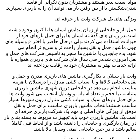
مواد آسیب پذیر هستند و مشتریان بدون نگرانی از فاسد
شدن،شکستن یا از بین رفتن بار می توانند آن را به باربری بسپارند.
ویژگی های یک شرکت وانت بار حرفه ای
حمل بار و جابجایی از زمان پیدایش انسان ها تا کنون وجود داشته
است.در زمان های گذشته انسان ها برای حمل بارهای خود از
حیوانات استفاده می کردند،ولی درحال حاضر با اختراع وسیله های
چون ماشین حمل و نقل بسیار راحت تر و سریع تر انجام می
شود.ایده جابجایی با ماشین ها منجر به تاسیس شرکت های حمل و
نقل امروزی شد.در طی سال های شرکت های باربری همواره با
ارائه خدمات بهتر به مشتریان خود به رقابت پرداخته اند.
وانت بار سبلان با بکارگیری ماشین های باربری مدرن و حمل و
نقل،جابجایی کالاها و یا اسباب کشی منازل را درسبلان با هزینه
مناسب انجام می دهد.در جابجایی درون شهری ماشین باربری
متناسب با حجم و تعداد اسباب و وسایل انتخاب می شود.وانت ها
برای حمل بارهای سبک و اسباب کشی منازل درون شهرها بسیار
مناسب هستند.انتخاب ماشین باربری مناسب برای حمل و نقل
موفق از ویژگی های اصلی و مهم یک شرکت باربری حرفه ای
است.یک ماشین باربری خوب باید تجهیزات مربوط به بسته بندی بار
در زمان بارگیری و جابجایی را داشته باشد و از لحاظ فنی کاملا
سالم باشد تا در حین جابجایی ایمنی وسایل بالا باشد.