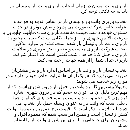
باربری وانت نیسان در زمان انتخاب باربری وانت بار و نیسان بار
باید به چه نکاتی توجه کرد
انتخاب باربری وانت بار و نیسان بار بر اساس توجه به قواعد و
ضوابط خاص شرکت صورت می پذیرد و نقش موثری در جذب
مشتری خواهد داشت.قیمت مناسب،باربری ساده،قابلیت جابجایی با
سرعت بالا بین شهری و… از جمله نکاتی است که سبب محبوبیت
باربری وانت بار و نیسان بار شده است.علاوه بر موارد مذکور
انتخاب شرکت باربری مناسب و معتبر نقش موثری در سلامت
باربری و حمل کالا خواهد داشت،گفتنی است که اعتبار شرکت
باربری خیال شما را از همه جهات راحت می کند.
انتخاب نیسان بار و وانت بار بر اساس اندازه بار و نیاز مشتریان
صورت می پذیرد که هر یک از آن ها شرایط خاص خود را دارند و در
موارد زیر خلاصه می شوند:
معمولا بیشترین کاربرد وانت بار حمل بار درون شهری است که از
مهم ترین دلیل آن می توان به حجم کم بار درون شهری اشاره
کرد.وزن کم،حجم و ابعاد متناسب و مسافت های کوتاه از جمله
دلایلی است که وانت بار به عنوان وسیله حمل بار انتخاب می
شود.البته لازم به ذکر است که قیمت نرخ حمل بار به وسیله وانت
کمتر از نیسان است و همین امر سبب شده که معمولا افراد و
مشتریان برای جابجایی و باربری بین شهری وانت بار را انتخاب
نمایند.