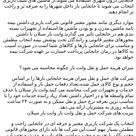
جابجایی درون شهری استفاده می شوند،از ماشین های سبک باربری
انتخاب می شوند تا جابجایی بار داخل شهرها را به صرفه تر و راحت
تر انجام دهند.
موارد دیگری مانند مجوز معتبر قانونی شرکت باربری،داشتن بیمه
نامه ماشین،مدرن و نو بودن ماشین ها،استفاده از تجهیزات بسته
بندی هم در جابجایی تاثیر می گذارند.وانت بار سبلان با داشتن
مجوزهای معتبر قانونی و رانندگان تحت پوشش بیمه انتخاب مطمئن
و مناسب برای جابجایی بارها و کالاهای شما است.در صورت آسیب
به کالاها در زمان جابجایی پرداخت خسارت بر عهده شرکت بیمه
خواهد بود.
میزان هزینه حمل و نقل وانت بار چگونه محاسبه می شود؟
شرکت های حمل و نقل میزان هزینه جابجایی بارها را بر اساس
حجم و نوع کالای حمل شده،تعداد دفعات حمل بار و استفاده از
خدمات و تجهیزات شرکت محاسبه می کنند.وانت بار سبلان با حذف
تمام واسطه ها و در اختیار داشتن تعداد زیاد راننده خدمات خود را با
مناسب ترین تعرفه نرخ حمل و نقل ممکن و به صورت ۲۴ ساعت
شبانه روزی به مشتریان ارائه می دهد.
مزیت های شرکت حمل و نقل وانت بار وانت بار سبلان
انتخاب یک شرکت باربری معتبر و حرفه ای در جابجایی راحت و
مطمئن بسیار مهم است.این شرکت ها باید دارای مجوزهای قانونی
معتبر،کادر با تجربه و مجرب،ماشین های باربری مدرن و تجهیزات