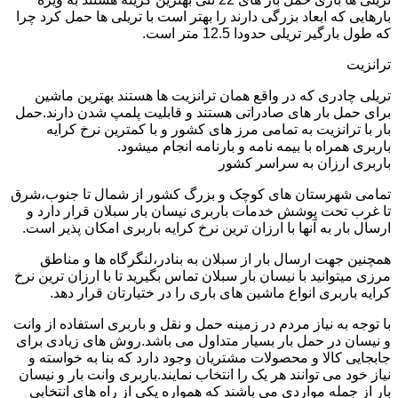
بارهایی که ابعاد بزرگی دارند را بهتر است با تریلی ها حمل کرد چرا
که طول بارگیر تریلی حدودا 12.5 متر است.
ترانزیت
تریلی چادری که در واقع همان ترانزیت ها هستند بهترین ماشین
برای حمل بار های صادراتی هستند و قابلیت پلمپ شدن دارند.حمل
بار با ترانزیت به تمامی مرز های کشور و با کمترین نرخ کرایه
باربری همراه با بیمه نامه و بارنامه انجام میشود.
باربری ارزان به سراسر کشور
تمامی شهرستان های کوچک و بزرگ کشور از شمال تا جنوب،شرق
تا غرب تحت پوشش خدمات باربری نیسان بار سبلان قرار دارد و
ارسال بار به آنها با ارزان ترین نرخ کرایه باربری امکان پذیر است.
همچنین جهت ارسال بار از سبلان به بنادر،لنگرگاه ها و مناطق
مرزی میتوانید با نیسان بار سبلان تماس بگیرید تا با ارزان ترین نرخ
کرایه باربری انواع ماشین های باری را در ختیارتان قرار دهد.
با توجه به نیاز مردم در زمینه حمل و نقل و باربری استفاده از وانت
و نیسان در حمل بار بسیار متداول می باشد.روش های زیادی برای
جابجایی کالا و محصولات مشتریان وجود دارد که بنا به خواسته و
نیاز خود می توانند هر یک را انتخاب نمایند.باربری وانت بار و نیسان
بار از جمله مواردی می باشند که همواره یکی از راه های انتخابی