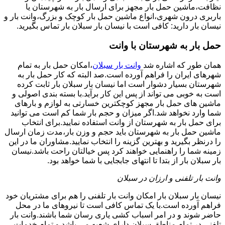
نظافت،ماشین حمل بار مجهز برای ارسال بار به شهرستان یا
باربری درون شهری،انواع ماشین حمل بار کوچک و بزرگ،وانت بار و
نیسان بار دارید: کافی است با نیسان بار سبلان بار تماس بگیرید.
حمل بار به شهرستان با وانت
همان طور که اشاره شد
وانت بار سبلان
،امکان حمل بار به تمام
شهرهای ایران را فراهم آورده است.صد البته که کار حمل بار به
شهرستان بسیار دشوار است اما نیسان بار سبلان بار ثابت کرده
است به خوبی می تواند از پس این کار برآید.با بسته بندی اصولی و
ماشین های حمل بار مجهز کوچکترین خسارتی به لوازم و بارهای
شما وارد نخواهد شد.اگر میزان و حجم بار شما کم است می توانید
برای حمل بار به شهرستان از وانت استفاده نمایید.برای انتخاب
ماشین حمل بار به شهرستان باید حجم و وزن بار،مدت زمان ارسال
را درنظر بگیرید و بهترین گزینه را انتخاب نمایید.مشاوران ما در این
زمینه شما را راهنمایی خواهند کرد پس خیالتان راحت باشد.نیسان
بار سبلان بار از بتدا تا انتهای جابجایی با شما خواهد بود.
وانت بار تلفنی و ارزان در سبلان
نیسان بار سبلان بار امکان وانت بار تلفنی را هم برای مشتریان خود
فراهم آورده است.با یک تماس کافی است تا نیروهای ما در محل
حاضر شوند و در امر اسباب کشی یاری رسان شما باشند.وانت بار
تلفنی در تمام مناطق سبلان دارای شعبه می باشد و تمام خدمات