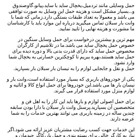
حمل وسایلی مانند تردمیل،یخچال ساید با ساید،پیانو،گاوصندوق
و...بسیار مشکل است و هزینه حمل این وسایل به صورت توافقی
می باشد و معمولا به تعداد طبقات بستگی دارد.زمانی که شما با
وانت بار سبلان تماس میگیرید درباره این موارد باید با کارشناسان
ما مشورت و هزینه نهایی را تایید نمایید.
مهم ترین و بیشترین درخواست برای حمل وسایل سنگین در
خصوص حمل یخچال ساید می باشد.ما در تلاشیم از کارگران
مخصوص حمل ساید که دارای قدرت بدنی بالا و دوره دیده برای
حمل ساید هستند،بهره ببریم تا کوچکترین خسارتی به یخچال شما
وارد نشود.
حمل و نقل و جابجایی لوازم را به نیسان بار سبلان بار بسپارید.
یکی از خودروهای باربری که بسیار مورد استفاده است،وانت بار و
نیسان بار ها می باشد.این خودروها برای حمل انواع کالا و اثاثیه و
لوازم منزل مورد استفاده قرار می گیرند.
برای حمل اصولی لوازم و بارها باید این کار را به اهل فن و
متخصصین آن بسپارید.پرسنل وانت بار سبلان با دارا بودن سابقه
چندین ساله در زمینه باربری می توانند بهترین خدمات را به شما
عرضه دارند.
این خدمات جهت کسب رضایت مشتریان عزیز ارائه می شود.اگر
نیاز به کارگر خالی برای بسته بندی و حمل بار،کاگر چیدمان و