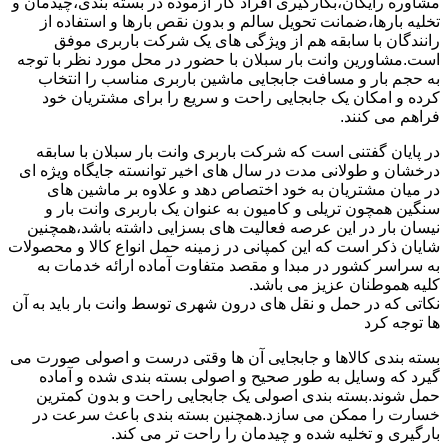
مشاوره رایگان،بکارگیری افراد کار آزموده در بسته بندی،چیدمان و
تخلیه بارها،ضمانت تحویل سالم و بدون نقص بارها و استفاده از
رانندگان با سابقه هم از ویژگی های یک شرکت باربری موفق
است.مشاورین وانت بار سبلان با حضور در محل مورد نظر با توجه
به حجم بار و مسافت جابجایی ماشین باربری مناسب را انتخاب
کرده و امکان یک جابجایی راحت و سریع را برای مشتریان خود
فراهم می کنند.
در پایان گفتنی است که شرکت باربری وانت بار سبلان با سابقه
درخشان و طولانی مدت در سال های اخیر توانسته جایگاه ویژه ای
در میان مشتریان به خود اختصاص دهد و علاوه بر ماشین های
سنگین همچون تریلی و کامیون به عنوان یک باربری وانت بار و
نیسان بار در این عرصه فعالیت های بسزایی داشته باشد،همچنین
شایان ذکر است که این کمپانی در زمینه حمل انواع کالا و محصولات
به سراسر کشور در مبدا و مقصد متفاوت آماده ارائه خدمات به
کلیه هموطنان عزیز می باشد.
نکاتی که در حمل و نقل های درون شهری توسط وانت بار باید به آن
ها توجه کرد
بسته بندی کالاها و جابجایی آن ها وقتی درست و اصولی صورت می
گیرد که وسایل به طور صحیح و اصولی بسته بندی شده و آماده
حمل شوند.بسته بندی اصولی یک جابجایی راحت و بدون کمترین
خسارت را ممکن می سازد.همچنین بسته بندی باعث سرعت در
بارگیری و تخلیه شده و چیدمان را راحت تر می کند.