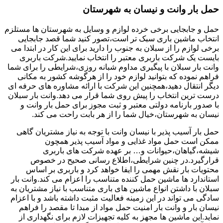
حمل بار وانت و نیسان به شهرستان
حمل و جابجایی برخی خرده لوازم و وسایل به شهرستان ها مستلزم
انتخاب ماشین باری سبک تر است،تصور کنید شما قصد جابجایی
برخی لوازم را از سبلان به جنوب را دارید برای این کار در ابتدا می
بایست یک شرکت باربری معتبر را انتخاب نمایید.شرکت باربری
وانت بار سبلان با پیگیری مداوم شبانه روزی،شرایطی را برای شما
فراهم نموده که بتوانید لوازم خود را از هرگوشه کشور به مکانی
دیگر انتقال دهید،همچنین این شرکت با ارائه مشاوره های حرفه ای
درست ترین انتخاب را پیش روی شما قرار می دهد.وانت بار سبلان
با صدور بارنامه دولتی معتبر و ثبت مجوز برای حمل بار وانت و
نیسان به شهرستان،خیال شما را از هر بابت راحت می کند.
حمل بار آسیب پذیر با نیسان وانت با توجه به نیاز مشتریان گاهی
ممکن است حمل مواد غذایی و مواد آسیب پذیر همچون
شیشه،گیاهان،حیوانات و… بر عهده شرکت های باربری
قرارگیرد.در چنین شرایطی،اطلاع رسانی صحیح در خصوص
محتویات بار نقش مهمی را ایفا خواهد کرد و باربری بر اساس
استاندارد ها ماشین حمل کننده متناسب را اعزام می کند.وانت بار
سبلان با داشتن انواع ماشین های باری متناسب با نیاز مشتریان به
سادگی می تواند در این زمینه فعالیت مثبت داشته باشد و با اعزام
نیسان بار و وانت بار امنیت حمل مواد از مبدا تا مقصد را فراهم
نماید.این ماشین ها مجهز به کلیه تجهیزات لازم برای نگهداری از