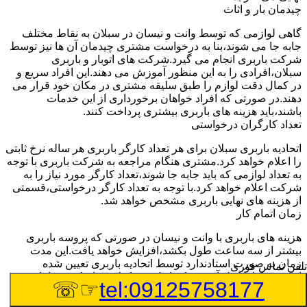
چیدمان بار و اثاث
گاهی لوازمی که توسط وانت و نیسان در سبلان به نقاط مختلف
جابه جا می شوند،بنا به درخواست مشتری چیدمان آن ها نیز توسط
شرکت باربری انجام می گیرد.شرکت های اتوبار و باربری
سبلان،افرادی را به این منظور آموزش می دهند.این افراد سریع و
در کمال دقت لوازم را طبق سلیقه مشتری در مکان خود قرار می
دهند.در صورتی که افراد خواهان برخورداری از این خدمات
باشند،باید هزینه های باربری بیشتری پرداخت کنند.
تعداد کارگران درخواستی
اتحادیه باربری سبلان برای هر تعداد کارگر باربری هر ساله نرخ ثابتی
را اعلام خواهد کرد.مشتری هنگام مراجعه به شرکت باربری با توجه
به تعداد لوازمی که باید جابه جا شوند،تعداد کارگر مورد نیاز را به
شرکت اعلام خواهد کرد.با توجه به تعداد کارگر درخواستی،قسمتی
از هزینه های نهایی باربری مشخص خواهد شد.
زمان اتمام کار
هزینه های باربری با وانت و نیسان در صورتی که پروسه باربری
بیشتر از سه ساعت طول بکشد،افزایش خواهد یافت.این مدت
زمان به صورت استادندارد توسط اتحادیه باربری تعیین شده
تلفن تماس فوری
است.عواملی مثل آب وهوا،ترافیک،شرایط جغرافیایی مبدا یا حجم
☞☏
tel:09125758177
زیاد لوازم ممکن است باعث افزایش مدت زمان بارگیری و باربری
شوند که افزایش هزینه های باربری را در پی خواهند داشت.