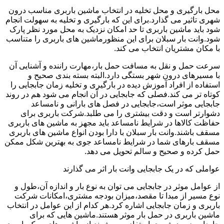
محل بارگیری و محل تخلیه در انتخاب ماشین باربری مناسب درون
شهری تاثیر می گذارد.برای این که بارگیری و تخلیه به سهولت انجام
شود باید ماشین باربری تا حد امکان نزدیک به محل مورد نظر پارک
شود.وانت بار سبلان برای این منظورماشین های باربری را متناسب
با مکان مشتریان انتخاب می کند.
سرعت حمل و نقل به مسافت حمل بار،مهارت راننده و آشنایی آن
با مسیرهای درون شهر بستگی دارد.البته بسته بندی صحیح و
استفاده از افراد آموزش دیده در بارگیری و تخلیه زمان جابجایی را
کوتاه تر می کند.فصلی که جابجایی در آن انجام می شود هم در روند
جابجایی موثر است،جابجایی در فصل های بارانی و نامساعد
دشوارتر است و دقت بیشتری را می طلبد.شرکت باربری برای
حفاظت کالاها در شرایط نامساعد باید مجهز به ماشین های باربری
مسقف باشند.وانت بار سبلان با دارا بودن انواع ماشین های باربری
مسقف بارهای شما در شرایط نامساعد جوی به بهترین شکل ممکن
حمل کرده و صحیح و سالم تحویل می دهد.
عواملی که در یک جابجایی وانت بار اثر می گذارند
از عوامل موثر در جابجایی می توان به نوع بار و اندازه آن،طول و
نوع مسیر از مبدا تا مقصد،میزان بودجه مشتری،امکانات شرکت
باربری و زمان جابجایی اشاره کرد.هر کدام از این عوامل در انتخاب
ماشین باربری در حمل بار موثر هستند.ماشین هایی که برای