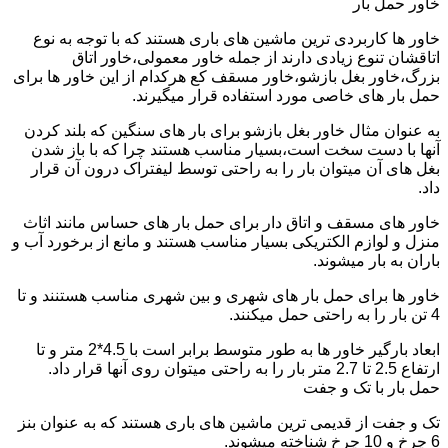
خاور حمل بار
خاور ها کاربردی ترین ماشین های باری هستند که با توجه به نوع
اتاقشان تنوع زیادی دارند از جمله خاور معمولی،خاور اتاق
بزرگ،خاور بغل بازشو،خاور مسقف کع هرکدام از این خاور ها برای
حمل بار های خاصی مورد استفاده قرار میگیرند.
به عنوان مثال خاور بغل بازشو برای بار های سنگین که بلند کردن
آنها با دست سخت است،بسیار مناسب هستند چرا که با باز شدن
بغل های آن میتوان بار را به راحتی توسط لیفتراک درون آن قرار
داد.
خاور های مسقف و اتاق دار برای حمل بار های حساس مانند اثاث
منزل و لوازم الکتریکی بسیار مناسب هستند و مانع از برخورد آب و
باران به بار میشوند.
خاور ها برای حمل بار های شهری و بین شهری مناسب هستنند و تا
4 تن بار را به راحتی حمل میکنند.
ابعاد بارگیر خاور ها به طور متوسط برابر است با 4.5*2 متر و تا
ارتفاع 2.5 تا 2.7 متر بار را به راحتی میتوان روی آنها قرار داد.
حمل بار با تک و جفت
تک و جفت از قدیمی ترین ماشین های باری هستند که به عنوان بنز
6 چرخ و 10 چرخ شناخته میشوند.