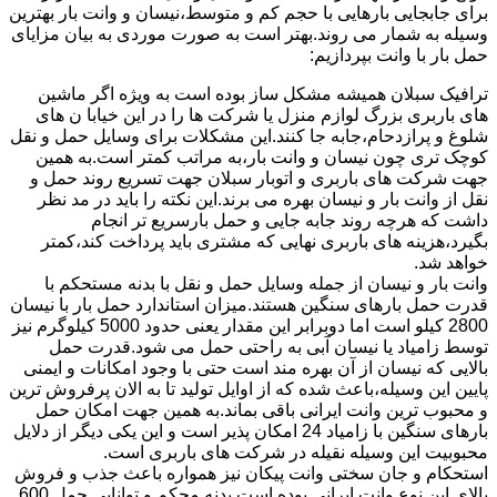
برای جابجایی بارهایی با حجم کم و متوسط،نیسان و وانت بار بهترین
وسیله به شمار می روند.بهتر است به صورت موردی به بیان مزایای
حمل بار با وانت بپردازیم:
ترافیک سبلان همیشه مشکل ساز بوده است به ویژه اگر ماشین
های باربری بزرگ لوازم منزل یا شرکت ها را در این خیابا ن های
شلوغ و پرازدحام،جابه جا کنند.این مشکلات برای وسایل حمل و نقل
کوچک تری چون نیسان و وانت بار،به مراتب کمتر است.به همین
جهت شرکت های باربری و اتوبار سبلان جهت تسریع روند حمل و
نقل از وانت بار و نیسان بهره می برند.این نکته را باید در مد نظر
داشت که هرچه روند جابه جایی و حمل بارسریع تر انجام
بگیرد،هزینه های باربری نهایی که مشتری باید پرداخت کند،کمتر
خواهد شد.
وانت بار و نیسان از جمله وسایل حمل و نقل با بدنه مستحکم با
قدرت حمل بارهای سنگین هستند.میزان استاندارد حمل بار با نیسان
2800 کیلو است اما دوبرابر این مقدار یعنی حدود 5000 کیلوگرم نیز
توسط زامیاد یا نیسان آبی به راحتی حمل می شود.قدرت حمل
بالایی که نیسان از آن بهره مند است حتی با وجود امکانات و ایمنی
پایین این وسیله،باعث شده که از اوایل تولید تا به الان پرفروش ترین
و محبوب ترین وانت ایرانی باقی بماند.به همین جهت امکان حمل
بارهای سنگین با زامیاد 24 امکان پذیر است و این یکی دیگر از دلایل
محبوبیت این وسیله نقیله در شرکت های باربری است.
استحکام و جان سختی وانت پیکان نیز همواره باعث جذب و فروش
بالای این نوع وانت ایرانی بوده است.بدنه محکم و توانایی حمل 600