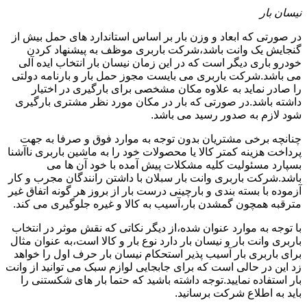
نیسان بار
در صورتی که ابعاد و وزن بار بر اساس استاندارد های حمل بیش از
گنجایش یک وانت باشد،شرکت باربری موظف به پیشنهاد کردن
خودرو باری دیگر است که در این زمان نیسان بار انتخاب ایده آلی
می باشد.شرکت باربری می بایست مجوز حمل بار و بارنامه دولتی
را صادر نماید به علاوه مکان مشخصی برای بارگیری در اختیار
داشته باشد.در صورتی که بار در مکان مورد نظر مشتری بارگیری
شود لازم به صدور رسید می باشد.
چنانچه برخی مشتریان بدون توجه به موارد فوق و صرفا به جهت
پرداخت هزینه کمتر کالا یا محصولات خود را به ماشین باربری ناآشنا
بسپارد مسئولیت کلیه مشکلات پیش آمده با خود آن ها می
باشد.شرکت باربری وانت بار سبلان با داشتن رانندگان مجرب و کار
آزموده با بسته بندی و بارچینی درست بار از بروز هر گونه اتفاق غیر
مترقبه همچون گمشدن بار،آسیب به کالا و غیره جلوگیری می کند.
با توجه به موارد عنوان شده،از دیگر نکاتی که نقش موثر در انتخاب
باربری وانت بار و نیسان بار دارد نوع بار و کالا است،به عنوان مثال
برای باربری بار آسیب پذیر استحکام نیسان بار حرف اول را خواهد
زد این در حالی است که برای جابجایی لوازم سبک می توانید از وانت
بار استفاده نمایید.توجه داشته باشید که حتما بار های شکستنی را
باید به اطلاع شرکت برسانید.