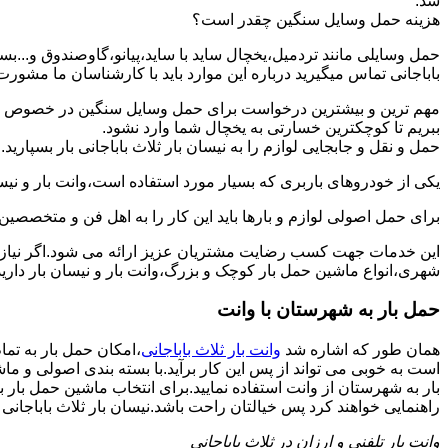
شد.
هزینه حمل وسایل سنگین چقدر است؟
حمل وسایلی مانند تردمیل،یخچال ساید با ساید،پیانو،گاوصندوق و...ب
باباجانی تماس میگیرید درباره این موارد باید با کارشناسان ما مشورت و 
مهم ترین و بیشترین درخواست برای حمل وسایل سنگین در خصوص حمل 
ببریم تا کوچکترین خسارتی به یخچال شما وارد نشود.
حمل و نقل و جابجایی لوازم را به نیسان بار ثلاث باباجانی بار بسپارید.
یکی از خودروهای باربری که بسیار مورد استفاده است،وانت بار و نیسان
برای حمل اصولی لوازم و بارها باید این کار را به اهل فن و متخصصین آ
این خدمات جهت کسب رضایت مشتریان عزیز ارائه می شود.اگر نیاز به
شهری،انواع ماشین حمل بار کوچک و بزرگ،وانت بار و نیسان بار دارید: 
حمل بار به شهرستان با وانت
همان طور که اشاره شد
وانت بار ثلاث باباجانی
،امکان حمل بار به تما
است به خوبی می تواند از پس این کار برآید.با بسته بندی اصولی و م
بار به شهرستان از وانت استفاده نمایید.برای انتخاب ماشین حمل بار ب
راهنمایی خواهند کرد پس خیالتان راحت باشد.نیسان بار ثلاث باباجانی بار 
وانت بار تلفنی و ارزان در ثلاث باباجانی