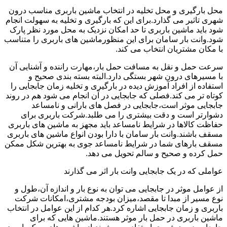
محل بارگیری و محل تخلیه در انتخاب ماشین باربری مناسب درون
شهری تاثیر می گذارد.برای این که بارگیری و تخلیه به سهولت انجام
شود باید ماشین باربری تا حد امکان نزدیک به محل مورد نظر پارک
شود.وانت بار سامان برای این منظورماشین های باربری را متناسب
با مکان مشتریان انتخاب می کند.
سرعت حمل و نقل به مسافت حمل بار،مهارت راننده و آشنایی آن
با مسیرهای درون شهر بستگی دارد.البته بسته بندی صحیح و
استفاده از افراد آموزش دیده در بارگیری و تخلیه زمان جابجایی را
کوتاه تر می کند.فصلی که جابجایی در آن انجام می شود هم در روند
جابجایی موثر است،جابجایی در فصل های بارانی و نامساعد
دشوارتر است و دقت بیشتری را می طلبد.شرکت باربری برای
حفاظت کالاها در شرایط نامساعد باید مجهز به ماشین های باربری
مسقف باشند.وانت بار سامان با دارا بودن انواع ماشین های باربری
مسقف بارهای شما در شرایط نامساعد جوی به بهترین شکل ممکن
حمل کرده و صحیح و سالم تحویل می دهد.
عواملی که در یک جابجایی وانت بار اثر می گذارند
از عوامل موثر در جابجایی می توان به نوع بار و اندازه آن،طول و
نوع مسیر از مبدا تا مقصد،میزان بودجه مشتری،امکانات شرکت
باربری و زمان جابجایی اشاره کرد.هر کدام از این عوامل در انتخاب
ماشین باربری در حمل بار موثر هستند.ماشین هایی که برای