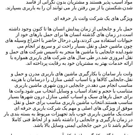
مواد آسیب پذیر هستند و مشتریان بدون نگرانی از فاسد
شدن،شکستن یا از بین رفتن بار می توانند آن را به باربری بسپارند.
ویژگی های یک شرکت وانت بار حرفه ای
حمل بار و جابجایی از زمان پیدایش انسان ها تا کنون وجود داشته
است.در زمان های گذشته انسان ها برای حمل بارهای خود از
حیوانات استفاده می کردند،ولی درحال حاضر با اختراع وسیله های
چون ماشین حمل و نقل بسیار راحت تر و سریع تر انجام می
شود.ایده جابجایی با ماشین ها منجر به تاسیس شرکت های حمل و
نقل امروزی شد.در طی سال های شرکت های باربری همواره با
ارائه خدمات بهتر به مشتریان خود به رقابت پرداخته اند.
وانت بار سامان با بکارگیری ماشین های باربری مدرن و حمل و
نقل،جابجایی کالاها و یا اسباب کشی منازل را درسامان با هزینه
مناسب انجام می دهد.در جابجایی درون شهری ماشین باربری
متناسب با حجم و تعداد اسباب و وسایل انتخاب می شود.وانت ها
برای حمل بارهای سبک و اسباب کشی منازل درون شهرها بسیار
مناسب هستند.انتخاب ماشین باربری مناسب برای حمل و نقل
موفق از ویژگی های اصلی و مهم یک شرکت باربری حرفه ای
است.یک ماشین باربری خوب باید تجهیزات مربوط به بسته بندی بار
در زمان بارگیری و جابجایی را داشته باشد و از لحاظ فنی کاملا
سالم باشد تا در حین جابجایی ایمنی وسایل بالا باشد.