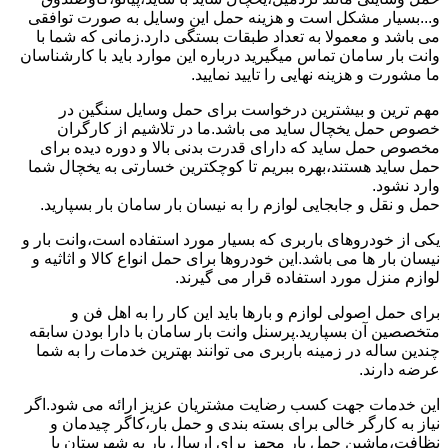
و...بسیار مشکل است و هزینه حمل این وسایل به صورت توافقی
می باشد و معمولا به تعداد طبقات بستگی دارد.زمانی که شما با
وانت بار سامان تماس میگیرید درباره این موارد باید با کارشناسان
ما مشورت و هزینه نهایی را تایید نمایید.
مهم ترین و بیشترین درخواست برای حمل وسایل سنگین در
خصوص حمل یخچال ساید می باشد.ما در تلاشیم از کارگران
مخصوص حمل ساید که دارای قدرت بدنی بالا و دوره دیده برای
حمل ساید هستند،بهره ببریم تا کوچکترین خسارتی به یخچال شما
وارد نشود.
حمل و نقل و جابجایی لوازم را به نیسان بار سامان بار بسپارید.
یکی از خودروهای باربری که بسیار مورد استفاده است،وانت بار و
نیسان بار ها می باشد.این خودروها برای حمل انواع کالا و اثاثیه و
لوازم منزل مورد استفاده قرار می گیرند.
برای حمل اصولی لوازم و بارها باید این کار را به اهل فن و
متخصصین آن بسپارید.پرسنل وانت بار سامان با دارا بودن سابقه
چندین ساله در زمینه باربری می توانند بهترین خدمات را به شما
عرضه دارند.
این خدمات جهت کسب رضایت مشتریان عزیز ارائه می شود.اگر
نیاز به کارگر خالی برای بسته بندی و حمل بار،کاگر چیدمان و
نظافت،ماشین حمل بار مجهز برای ارسال بار به شهرستان یا