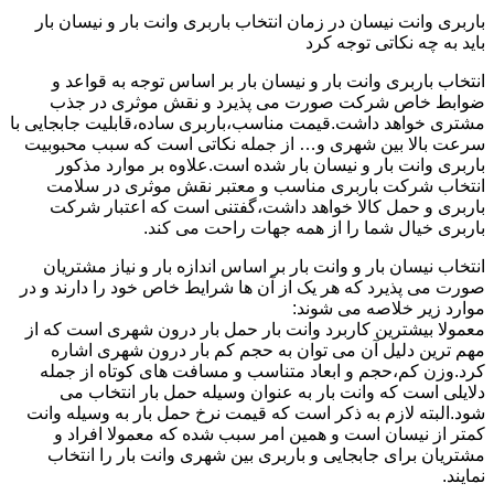
باربری وانت نیسان در زمان انتخاب باربری وانت بار و نیسان بار
باید به چه نکاتی توجه کرد
انتخاب باربری وانت بار و نیسان بار بر اساس توجه به قواعد و
ضوابط خاص شرکت صورت می پذیرد و نقش موثری در جذب
مشتری خواهد داشت.قیمت مناسب،باربری ساده،قابلیت جابجایی با
سرعت بالا بین شهری و… از جمله نکاتی است که سبب محبوبیت
باربری وانت بار و نیسان بار شده است.علاوه بر موارد مذکور
انتخاب شرکت باربری مناسب و معتبر نقش موثری در سلامت
باربری و حمل کالا خواهد داشت،گفتنی است که اعتبار شرکت
باربری خیال شما را از همه جهات راحت می کند.
انتخاب نیسان بار و وانت بار بر اساس اندازه بار و نیاز مشتریان
صورت می پذیرد که هر یک از آن ها شرایط خاص خود را دارند و در
موارد زیر خلاصه می شوند:
معمولا بیشترین کاربرد وانت بار حمل بار درون شهری است که از
مهم ترین دلیل آن می توان به حجم کم بار درون شهری اشاره
کرد.وزن کم،حجم و ابعاد متناسب و مسافت های کوتاه از جمله
دلایلی است که وانت بار به عنوان وسیله حمل بار انتخاب می
شود.البته لازم به ذکر است که قیمت نرخ حمل بار به وسیله وانت
کمتر از نیسان است و همین امر سبب شده که معمولا افراد و
مشتریان برای جابجایی و باربری بین شهری وانت بار را انتخاب
نمایند.