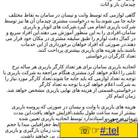
چیدمان بار و اثاث
گاهی لوازمی که توسط وانت و نیسان در سامان به نقاط مختلف
جابه جا می شوند،بنا به درخواست مشتری چیدمان آن ها نیز توسط
شرکت باربری انجام می گیرد.شرکت های اتوبار و باربری
سامان،افرادی را به این منظور آموزش می دهند.این افراد سریع و
در کمال دقت لوازم را طبق سلیقه مشتری در مکان خود قرار می
دهند.در صورتی که افراد خواهان برخورداری از این خدمات
باشند،باید هزینه های باربری بیشتری پرداخت کنند.
تعداد کارگران درخواستی
اتحادیه باربری سامان برای هر تعداد کارگر باربری هر ساله نرخ
ثابتی را اعلام خواهد کرد.مشتری هنگام مراجعه به شرکت باربری با
توجه به تعداد لوازمی که باید جابه جا شوند،تعداد کارگر مورد نیاز را
به شرکت اعلام خواهد کرد.با توجه به تعداد کارگر
درخواستی،قسمتی از هزینه های نهایی باربری مشخص خواهد شد.
زمان اتمام کار
هزینه های باربری با وانت و نیسان در صورتی که پروسه باربری
بیشتر از سه ساعت طول بکشد،افزایش خواهد یافت.این مدت
زمان به صورت استادندارد توسط اتحادیه باربری تعیین شده
تلفن تماس فوری
است.عواملی مثل آب وهوا،ترافیک،شرایط جغرافیایی مبدا یا حجم
☞☏
tel:#
زیاد لوازم ممکن است باعث افزایش مدت زمان بارگیری و باربری
شوند که افزایش هزینه های باربری را در پی خواهند داشت.