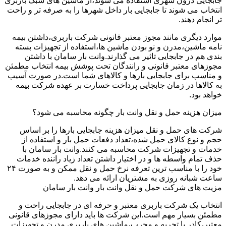
جابجایی درون شهری استفاده می شوند،از ماشین های سبک باربری
انتخاب می شوند تا جابجایی بار داخل شهرها را به صرفه تر و راحت
تر انجام دهند.
موارد دیگری مانند مجوز معتبر قانونی شرکت باربری،داشتن بیمه
نامه ماشین،مدرن و نو بودن ماشین ها،استفاده از تجهیزات بسته
بندی هم در جابجایی تاثیر می گذارند.وانت بار سامان با داشتن
مجوزهای معتبر قانونی و رانندگان تحت پوشش بیمه انتخاب مطمئن
و مناسب برای جابجایی بارها و کالاهای شما است.در صورت آسیب
به کالاها در زمان جابجایی پرداخت خسارت بر عهده شرکت بیمه
خواهد بود.
میزان هزینه حمل و نقل وانت بار چگونه محاسبه می شود؟
شرکت های حمل و نقل میزان هزینه جابجایی بارها را بر اساس
حجم و نوع کالای حمل شده،تعداد دفعات حمل بار و استفاده از
خدمات و تجهیزات شرکت محاسبه می کنند.وانت بار سامان با
حذف تمام واسطه ها و در اختیار داشتن تعداد زیاد راننده خدمات
خود را با مناسب ترین تعرفه نرخ حمل و نقل ممکن و به صورت ۲۴
ساعت شبانه روزی به مشتریان ارائه می دهد.
مزیت های شرکت حمل و نقل وانت بار وانت بار سامان
انتخاب یک شرکت باربری معتبر و حرفه ای در جابجایی راحت و
مطمئن بسیار مهم است.این شرکت ها باید دارای مجوزهای قانونی
معتبر،کادر با تجربه و مجرب،ماشین های باربری مدرن و تجهیزات