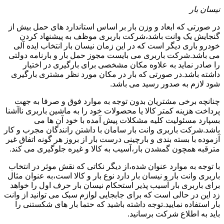
نیسان بار
در صورتی که ابعاد و وزن بار بر اساس استاندارد های حمل بیش از
گنجایش یک وانت باشد،شرکت باربری موظف به پیشنهاد کردن
خودرو باری دیگر است که در این زمان نیسان بار انتخاب ایده آلی
می باشد.شرکت باربری می بایست مجوز حمل بار و بارنامه دولتی
را صادر نماید به علاوه مکان مشخصی برای بارگیری در اختیار
داشته باشد.در صورتی که بار در مکان مورد نظر مشتری بارگیری
شود لازم به صدور رسید می باشد.
چنانچه برخی مشتریان بدون توجه به موارد فوق و صرفا به جهت
پرداخت هزینه کمتر کالا یا محصولات خود را به ماشین باربری ناآشنا
بسپارد مسئولیت کلیه مشکلات پیش آمده با خود آن ها می
باشد.شرکت باربری وانت بار سامان با داشتن رانندگان مجرب و کار
آزموده با بسته بندی و بارچینی درست بار از بروز هر گونه اتفاق غیر
مترقبه همچون گمشدن بار،آسیب به کالا و غیره جلوگیری می کند.
با توجه به موارد عنوان شده،از دیگر نکاتی که نقش موثر در انتخاب
باربری وانت بار و نیسان بار دارد نوع بار و کالا است،به عنوان مثال
برای باربری بار آسیب پذیر استحکام نیسان بار حرف اول را خواهد
زد این در حالی است که برای جابجایی لوازم سبک می توانید از وانت
بار استفاده نمایید.توجه داشته باشید که حتما بار های شکستنی را
باید به اطلاع شرکت برسانید.