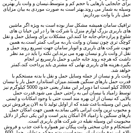
برای جابجایی بارهایی با حجم کم و متوسط،نیسان و وانت بار بهترین
وسیله به شمار می روند.بهتر است به صورت موردی به بیان مزایای
حمل بار با وانت بپردازیم:
ترافیک سامان همیشه مشکل ساز بوده است به ویژه اگر ماشین
های باربری بزرگ لوازم منزل یا شرکت ها را در این خیابا ن های
شلوغ و پرازدحام،جابه جا کنند.این مشکلات برای وسایل حمل و نقل
کوچک تری چون نیسان و وانت بار،به مراتب کمتر است.به همین
جهت شرکت های باربری و اتوبار سامان جهت تسریع روند حمل و
نقل از وانت بار و نیسان بهره می برند.این نکته را باید در مد نظر
داشت که هرچه روند جابه جایی و حمل بارسریع تر انجام
بگیرد،هزینه های باربری نهایی که مشتری باید پرداخت کند،کمتر
خواهد شد.
وانت بار و نیسان از جمله وسایل حمل و نقل با بدنه مستحکم با
قدرت حمل بارهای سنگین هستند.میزان استاندارد حمل بار با نیسان
2800 کیلو است اما دوبرابر این مقدار یعنی حدود 5000 کیلوگرم نیز
توسط زامیاد یا نیسان آبی به راحتی حمل می شود.قدرت حمل
بالایی که نیسان از آن بهره مند است حتی با وجود امکانات و ایمنی
پایین این وسیله،باعث شده که از اوایل تولید تا به الان پرفروش ترین
و محبوب ترین وانت ایرانی باقی بماند.به همین جهت امکان حمل
بارهای سنگین با زامیاد 24 امکان پذیر است و این یکی دیگر از دلایل
محبوبیت این وسیله نقیله در شرکت های باربری است.
استحکام و جان سختی وانت پیکان نیز همواره باعث جذب و فروش
بالای این نوع وانت ایرانی بوده است.بدنه محکم و توانایی حمل 600