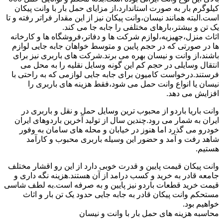
کیلوگرم بار به صورت استاندارد،از مزایای حمل بار با وانت پیکان
است.البته همانند نیسان،وانت پیکان نیز از این مقدار فراتر رفته و تا
یک تن و بیشتر،بارهای مختلفی را جابه جا می کند.
اثاث منزل،جهیزیه،لوازم شرکت ها و دفاتر،فروشگاه ها و کارخانه
ها در صورتی که در حجم پایین و متوسط خواهان جابه جایی لوازم
باشند،از وانت و نیسان بهره می برند.شرکت های باربری نیز برای
انتقال وسایلی در حجم کم این گونه وسایل نقلیه را به محل می
فرستند.درخواست کامیون برای جابه جایی لوازمی که به راحتی با
نیسان یا انواع وانت حمل می شود،فقط هزینه های باربری را
افزایش می دهد.
وانت باریا باردو از محبوب ترین وسایل حمل و نقل و باربری در
ایران به شمار می رود.چندین سال از تولید آخرین باردوهای ایران
خودرو می گذرد اما هنوز در خیابان و محله های سامان به وفور
شاهد رفت و آمد و حضور این وسیله باربری محبوب و کارآمد
هستیم.
وانت پیکان قیمت پایین و قدرت خوبی دارد از این رو اقشار مختلف
جامعه قادر به خرید و کسب درامد از آن هستند.هزینه نگه داری و
قیمت خرید قطعات باردو نیز پایین و به صرفه است.به لطف شاسی
مستحکم وانت پیکان قادر به جابه جایی حدود یک تن بار و اثاث
خواهیم بود.
محاسبه هزینه های حمل بار با وانت و نیسان