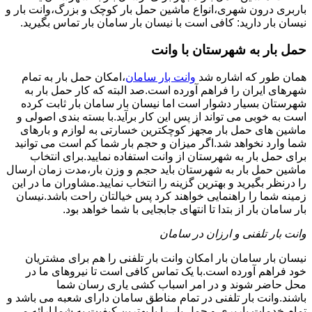
باربری درون شهری،انواع ماشین حمل بار کوچک و بزرگ،وانت بار و
نیسان بار دارید: کافی است با نیسان بار سامان بار تماس بگیرید.
حمل بار به شهرستان با وانت
همان طور که اشاره شد
وانت بار سامان
،امکان حمل بار به تمام
شهرهای ایران را فراهم آورده است.صد البته که کار حمل بار به
شهرستان بسیار دشوار است اما نیسان بار سامان بار ثابت کرده
است به خوبی می تواند از پس این کار برآید.با بسته بندی اصولی و
ماشین های حمل بار مجهز کوچکترین خسارتی به لوازم و بارهای
شما وارد نخواهد شد.اگر میزان و حجم بار شما کم است می توانید
برای حمل بار به شهرستان از وانت استفاده نمایید.برای انتخاب
ماشین حمل بار به شهرستان باید حجم و وزن بار،مدت زمان ارسال
را درنظر بگیرید و بهترین گزینه را انتخاب نمایید.مشاوران ما در این
زمینه شما را راهنمایی خواهند کرد پس خیالتان راحت باشد.نیسان
بار سامان بار از بتدا تا انتهای جابجایی با شما خواهد بود.
وانت بار تلفنی و ارزان در سامان
نیسان بار سامان بار امکان وانت بار تلفنی را هم برای مشتریان
خود فراهم آورده است.با یک تماس کافی است تا نیروهای ما در
محل حاضر شوند و در امر اسباب کشی یاری رسان شما
باشند.وانت بار تلفنی در تمام مناطق سامان دارای شعبه می باشد و
تمام خدمات باربری و حمل بار را با بهترین کیفیت به شما ارائه می