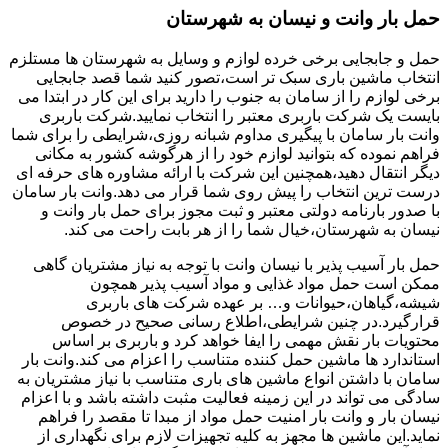
حمل بار وانت و نیسان به شهرستان
حمل و جابجایی برخی خرده لوازم و وسایل به شهرستان ها مستلزم
انتخاب ماشین باری سبک تر است،تصور کنید شما قصد جابجایی
برخی لوازم را از سامان به جنوب را دارید برای این کار در ابتدا می
بایست یک شرکت باربری معتبر را انتخاب نمایید.شرکت باربری
وانت بار سامان با پیگیری مداوم شبانه روزی،شرایطی را برای شما
فراهم نموده که بتوانید لوازم خود را از هرگوشه کشور به مکانی
دیگر انتقال دهید،همچنین این شرکت با ارائه مشاوره های حرفه ای
درست ترین انتخاب را پیش روی شما قرار می دهد.وانت بار سامان
با صدور بارنامه دولتی معتبر و ثبت مجوز برای حمل بار وانت و
نیسان به شهرستان،خیال شما را از هر بابت راحت می کند.
حمل بار آسیب پذیر با نیسان وانت با توجه به نیاز مشتریان گاهی
ممکن است حمل مواد غذایی و مواد آسیب پذیر همچون
شیشه،گیاهان،حیوانات و… بر عهده شرکت های باربری
قرارگیرد.در چنین شرایطی،اطلاع رسانی صحیح در خصوص
محتویات بار نقش مهمی را ایفا خواهد کرد و باربری بر اساس
استاندارد ها ماشین حمل کننده متناسب را اعزام می کند.وانت بار
سامان با داشتن انواع ماشین های باری متناسب با نیاز مشتریان به
سادگی می تواند در این زمینه فعالیت مثبت داشته باشد و با اعزام
نیسان بار و وانت بار امنیت حمل مواد از مبدا تا مقصد را فراهم
نماید.این ماشین ها مجهز به کلیه تجهیزات لازم برای نگهداری از