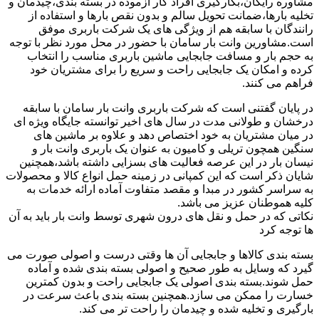
مشاوره رایگان،بکارگیری افراد کار آزموده در بسته بندی،چیدمان و
تخلیه بارها،ضمانت تحویل سالم و بدون نقص بارها و استفاده از
رانندگان با سابقه هم از ویژگی های یک شرکت باربری موفق
است.مشاورین وانت بار سامان با حضور در محل مورد نظر با توجه
به حجم بار و مسافت جابجایی ماشین باربری مناسب را انتخاب
کرده و امکان یک جابجایی راحت و سریع را برای مشتریان خود
فراهم می کنند.
در پایان گفتنی است که شرکت باربری وانت بار سامان با سابقه
درخشان و طولانی مدت در سال های اخیر توانسته جایگاه ویژه ای
در میان مشتریان به خود اختصاص دهد و علاوه بر ماشین های
سنگین همچون تریلی و کامیون به عنوان یک باربری وانت بار و
نیسان بار در این عرصه فعالیت های بسزایی داشته باشد،همچنین
شایان ذکر است که این کمپانی در زمینه حمل انواع کالا و محصولات
به سراسر کشور در مبدا و مقصد متفاوت آماده ارائه خدمات به
کلیه هموطنان عزیز می باشد.
نکاتی که در حمل و نقل های درون شهری توسط وانت بار باید به آن
ها توجه کرد
بسته بندی کالاها و جابجایی آن ها وقتی درست و اصولی صورت می
گیرد که وسایل به طور صحیح و اصولی بسته بندی شده و آماده
حمل شوند.بسته بندی اصولی یک جابجایی راحت و بدون کمترین
خسارت را ممکن می سازد.همچنین بسته بندی باعث سرعت در
بارگیری و تخلیه شده و چیدمان را راحت تر می کند.