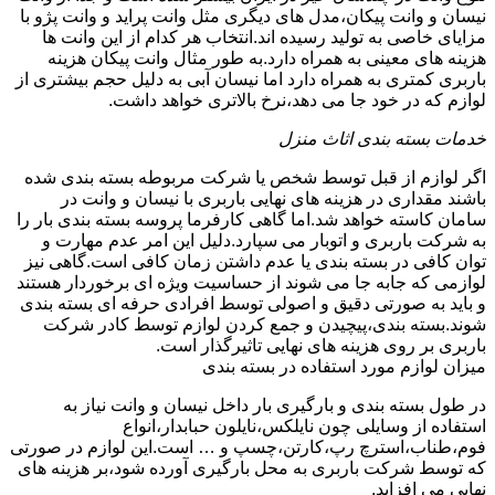
نیسان و وانت پیکان،مدل های دیگری مثل وانت پراید و وانت پژو با
مزایای خاصی به تولید رسیده اند.انتخاب هر کدام از این وانت ها
هزینه های معینی به همراه دارد.به طور مثال وانت پیکان هزینه
باربری کمتری به همراه دارد اما نیسان آبی به دلیل حجم بیشتری از
لوازم که در خود جا می دهد،نرخ بالاتری خواهد داشت.
خدمات بسته بندی اثاث منزل
اگر لوازم از قبل توسط شخص یا شرکت مربوطه بسته بندی شده
باشند مقداری در هزینه های نهایی باربری با نیسان و وانت در
سامان کاسته خواهد شد.اما گاهی کارفرما پروسه بسته بندی بار را
به شرکت باربری و اتوبار می سپارد.دلیل این امر عدم مهارت و
توان کافی در بسته بندی یا عدم داشتن زمان کافی است.گاهی نیز
لوازمی که جابه جا می شوند از حساسیت ویژه ای برخوردار هستند
و باید به صورتی دقیق و اصولی توسط افرادی حرفه ای بسته بندی
شوند.بسته بندی،پیچیدن و جمع کردن لوازم توسط کادر شرکت
باربری بر روی هزینه های نهایی تاثیرگذار است.
میزان لوازم مورد استفاده در بسته بندی
در طول بسته بندی و بارگیری بار داخل نیسان و وانت نیاز به
استفاده از وسایلی چون نایلکس،نایلون حبابدار،انواع
فوم،طناب،استرچ رپ،کارتن،چسپ و … است.این لوازم در صورتی
که توسط شرکت باربری به محل بارگیری آورده شود،بر هزینه های
نهایی می افزاید.