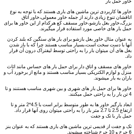
خاور حمل بار
خاور ها کاربردی ترین ماشین های باری هستند که با توجه به نوع
اتاقشان تنوع زیادی دارند از جمله خاور معمولی،خاور اتاق
بزرگ،خاور بغل بازشو،خاور مسقف کع هرکدام از این خاور ها برای
حمل بار های خاصی مورد استفاده قرار میگیرند.
به عنوان مثال خاور بغل بازشو برای بار های سنگین که بلند کردن
آنها با دست سخت است،بسیار مناسب هستند چرا که با باز شدن
بغل های آن میتوان بار را به راحتی توسط لیفتراک درون آن قرار
داد.
خاور های مسقف و اتاق دار برای حمل بار های حساس مانند اثاث
منزل و لوازم الکتریکی بسیار مناسب هستند و مانع از برخورد آب و
باران به بار میشوند.
خاور ها برای حمل بار های شهری و بین شهری مناسب هستنند و تا
4 تن بار را به راحتی حمل میکنند.
ابعاد بارگیر خاور ها به طور متوسط برابر است با 4.5*2 متر و تا
ارتفاع 2.5 تا 2.7 متر بار را به راحتی میتوان روی آنها قرار داد.
حمل بار با تک و جفت
تک و جفت از قدیمی ترین ماشین های باری هستند که به عنوان بنز
6 چرخ و 10 چرخ شناخته میشوند.