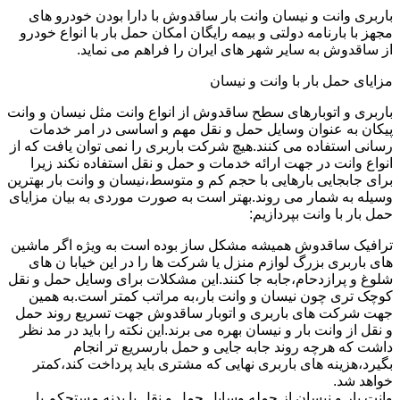
باربری وانت و نیسان وانت بار ساقدوش با دارا بودن خودرو های
مجهز با بارنامه دولتی و بیمه رایگان امکان حمل بار با انواع خودرو
از ساقدوش به سایر شهر های ایران را فراهم می نماید.
مزایای حمل بار با وانت و نیسان
باربری و اتوبارهای سطح ساقدوش از انواع وانت مثل نیسان و وانت
پیکان به عنوان وسایل حمل و نقل مهم و اساسی در امر خدمات
رسانی استفاده می کنند.هیچ شرکت باربری را نمی توان یافت که از
انواع وانت در جهت ارائه خدمات و حمل و نقل استفاده نکند زیرا
برای جابجایی بارهایی با حجم کم و متوسط،نیسان و وانت بار بهترین
وسیله به شمار می روند.بهتر است به صورت موردی به بیان مزایای
حمل بار با وانت بپردازیم:
ترافیک ساقدوش همیشه مشکل ساز بوده است به ویژه اگر ماشین
های باربری بزرگ لوازم منزل یا شرکت ها را در این خیابا ن های
شلوغ و پرازدحام،جابه جا کنند.این مشکلات برای وسایل حمل و نقل
کوچک تری چون نیسان و وانت بار،به مراتب کمتر است.به همین
جهت شرکت های باربری و اتوبار ساقدوش جهت تسریع روند حمل
و نقل از وانت بار و نیسان بهره می برند.این نکته را باید در مد نظر
داشت که هرچه روند جابه جایی و حمل بارسریع تر انجام
بگیرد،هزینه های باربری نهایی که مشتری باید پرداخت کند،کمتر
خواهد شد.
وانت بار و نیسان از جمله وسایل حمل و نقل با بدنه مستحکم با