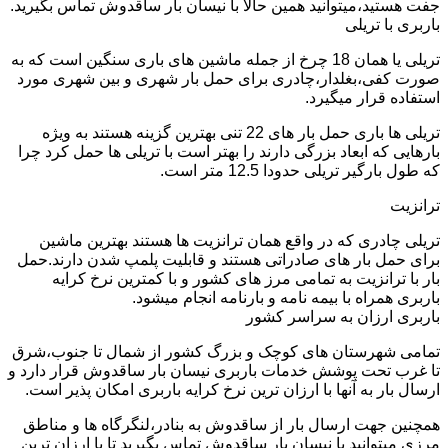
جفت هستید،میتوانید همین حالا با نیسان بار ساقدوش تماس بگیرید.
باربری با تریلی
تریلی یا همان 18 چرخ از جمله ماشین های باری سنگین است که به
صورت کفی،بغلدار،چادری برای حمل بار شهری و بین شهری مورد
استفاده قرار میگیرد.
تریلی ها باری حمل بار های 22 تنی بهترین گزینه هستند به ویژه
بارهایی که ابعاد بزرگی دارند را بهتر است با تریلی ها حمل کرد چرا
که طول بارگیر تریلی حدودا 12.5 متر است.
ترانزیت
تریلی چادری که در واقع همان ترانزیت ها هستند بهترین ماشین
برای حمل بار های صادراتی هستند و قابلیت پلمپ شدن دارند.حمل
بار با ترانزیت به تمامی مرز های کشور و با کمترین نرخ کرایه
باربری همراه با بیمه نامه و بارنامه انجام میشود.
باربری ارزان به سراسر کشور
تمامی شهرستان های کوچک و بزرگ کشور از شمال تا جنوب،شرق
تا غرب تحت پوشش خدمات باربری نیسان بار ساقدوش قرار دارد و
ارسال بار به آنها با ارزان ترین نرخ کرایه باربری امکان پذیر است.
همچنین جهت ارسال بار از ساقدوش به بنادر،لنگرگاه ها و مناطق
مرزی میتوانید با نیسان بار ساقدوش تماس بگیرید تا با ارزان ترین