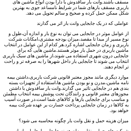
مسقف باشند.وانت بار ساقدوش با دارا بودن انواع ماشین های
باربری مسقف بارهای شما در شرایط نامساعد جوی به بهترین
شکل ممکن حمل کرده و صحیح و سالم تحویل می دهد.
عواملی که در یک جابجایی وانت بار اثر می گذارند
از عوامل موثر در جابجایی می توان به نوع بار و اندازه آن،طول و
نوع مسیر از مبدا تا مقصد،میزان بودجه مشتری،امکانات شرکت
باربری و زمان جابجایی اشاره کرد.هر کدام از این عوامل در انتخاب
ماشین باربری در حمل بار موثر هستند.ماشین هایی که برای
جابجایی درون شهری استفاده می شوند،از ماشین های سبک باربری
انتخاب می شوند تا جابجایی بار داخل شهرها را به صرفه تر و راحت
تر انجام دهند.
موارد دیگری مانند مجوز معتبر قانونی شرکت باربری،داشتن بیمه
نامه ماشین،مدرن و نو بودن ماشین ها،استفاده از تجهیزات بسته
بندی هم در جابجایی تاثیر می گذارند.وانت بار ساقدوش با داشتن
مجوزهای معتبر قانونی و رانندگان تحت پوشش بیمه انتخاب مطمئن
و مناسب برای جابجایی بارها و کالاهای شما است.در صورت آسیب
به کالاها در زمان جابجایی پرداخت خسارت بر عهده شرکت بیمه
خواهد بود.
میزان هزینه حمل و نقل وانت بار چگونه محاسبه می شود؟
شرکت های حمل و نقل میزان هزینه جابجایی بارها را بر اساس