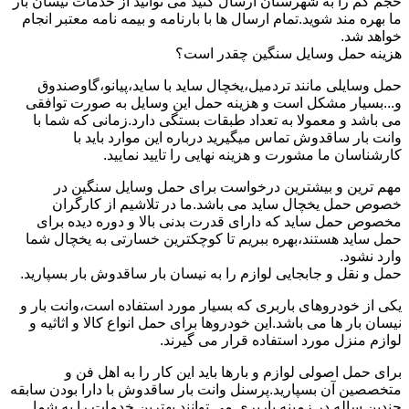
حجم کم را به شهرستان ارسال کنید می توانید از خدمات نیسان بار
ما بهره مند شوید.تمام ارسال ها با بارنامه و بیمه نامه معتبر انجام
خواهد شد.
هزینه حمل وسایل سنگین چقدر است؟
حمل وسایلی مانند تردمیل،یخچال ساید با ساید،پیانو،گاوصندوق
و...بسیار مشکل است و هزینه حمل این وسایل به صورت توافقی
می باشد و معمولا به تعداد طبقات بستگی دارد.زمانی که شما با
وانت بار ساقدوش تماس میگیرید درباره این موارد باید با
کارشناسان ما مشورت و هزینه نهایی را تایید نمایید.
مهم ترین و بیشترین درخواست برای حمل وسایل سنگین در
خصوص حمل یخچال ساید می باشد.ما در تلاشیم از کارگران
مخصوص حمل ساید که دارای قدرت بدنی بالا و دوره دیده برای
حمل ساید هستند،بهره ببریم تا کوچکترین خسارتی به یخچال شما
وارد نشود.
حمل و نقل و جابجایی لوازم را به نیسان بار ساقدوش بار بسپارید.
یکی از خودروهای باربری که بسیار مورد استفاده است،وانت بار و
نیسان بار ها می باشد.این خودروها برای حمل انواع کالا و اثاثیه و
لوازم منزل مورد استفاده قرار می گیرند.
برای حمل اصولی لوازم و بارها باید این کار را به اهل فن و
متخصصین آن بسپارید.پرسنل وانت بار ساقدوش با دارا بودن سابقه
چندین ساله در زمینه باربری می توانند بهترین خدمات را به شما