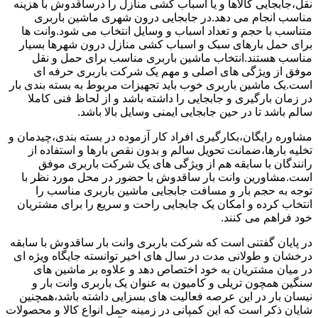
نقل،جابجایی کالاها و یا اسباب کشی منازل را درساقدوش با هزینه
مناسب انجام می دهد.در جابجایی درون شهری ماشین باربری
متناسب با حجم و تعداد اسباب و وسایل انتخاب می شود.وانت ها
برای حمل بارهای سبک و اسباب کشی منازل درون شهرها بسیار
مناسب هستند.انتخاب ماشین باربری مناسب برای حمل و نقل
موفق از ویژگی های اصلی و مهم یک شرکت باربری حرفه ای
است.یک ماشین باربری خوب باید تجهیزات مربوط به بسته بندی بار
در زمان بارگیری و جابجایی را داشته باشد و از لحاظ فنی کاملا
سالم باشد تا در حین جابجایی ایمنی وسایل بالا باشد.
مشاوره رایگان،بکارگیری افراد کار آزموده در بسته بندی،چیدمان و
تخلیه بارها،ضمانت تحویل سالم و بدون نقص بارها و استفاده از
رانندگان با سابقه هم از ویژگی های یک شرکت باربری موفق
است.مشاورین وانت بار ساقدوش با حضور در محل مورد نظر با
توجه به حجم بار و مسافت جابجایی ماشین باربری مناسب را
انتخاب کرده و امکان یک جابجایی راحت و سریع را برای مشتریان
خود فراهم می کنند.
در پایان گفتنی است که شرکت باربری وانت بار ساقدوش با سابقه
درخشان و طولانی مدت در سال های اخیر توانسته جایگاه ویژه ای
در میان مشتریان به خود اختصاص دهد و علاوه بر ماشین های
سنگین همچون تریلی و کامیون به عنوان یک باربری وانت بار و
نیسان بار در این عرصه فعالیت های بسزایی داشته باشد،همچنین
شایان ذکر است که این کمپانی در زمینه حمل انواع کالا و محصولات