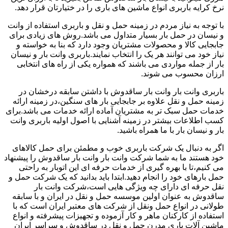
نرخ کرایه باربری انواع ماشین های باری را در ختیارتان قرار دهد.
با توجه به نیاز مردم در زمینه حمل و نقل و باربری استفاده از وانت
و نیسان در حمل بار بسیار متداول می باشد.روش های زیادی برای
جابجایی کالا و محصولات مشتریان وجود دارد که بنا به خواسته و
نیاز خود می توانند هر یک را انتخاب نمایند.باربری وانت بار و نیسان
بار از جمله مواردی می باشند که همواره یکی از راه های انتخابی
ارزان محسوب می شوند.
باربری وانت بار وانت بار ساقدوش با داشتن سابقه درخشان در
زمینه حمل و نقل علاوه بر جابجایی بار های سنگین،در زمینه ارائه
خدمات حمل سبک تر به مشتریان آماده ارائه خدمات می باشد.برای
کسب اطلاعات بیشتر در زمینه آشنایی با اصول اولیه باربری وانت
بار و نیسان بار با ما همراه باشید.
اگر به دنبال یک شرکت باربری خوب و مطمئن برای حمل کالاهای
خود هستند ما به شما شرکت وانت بار وانت بار ساقدوش را پیشنهاد
می کنیم،تا با بهره گیری از خدمات حرفه ای این اتوبار به راحتی
حمل بارهای خود را انجام دهید.ابتدا باید بدانید که یک شرکت حمل و
نقل حرفه ای دارای چه ویژگی هایی است،شرکت وانت بار
ساقدوش به عنوان اولین موسسه حمل و نقل در ایران و با سابقه
طولانی در انواع حمل ونقل از شرکت های معتبر ایران است که با
استفاده از کارکنان ماهر و کار آزموده و تجهیزات پیشرفته و انواع
ماشین آلات باری مدرن حمل و نقل در ساقدوش و سراسر ایران