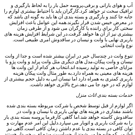
آب و هوای بارانی و برفی،پروسه حمل بار را به لحاظ بارگیری و
ترافیک سخت تر خواهد کرد.کارگران باید با احتیاط بیشتری لوازم را
جابه جا کنند و بارگیری و بسته بندی آن ها باید به گونه ای باشد که
در معرض خیس شدن قرار نگیرند.همه این عوامل باعث افزایش
سختی کار برای راننده یا کارگران می شود و از طرفی زمان
بیشتری نیز از آن ها خواهد گرفت.در این شرایط افزایش هزینه های
باربری نهایی با وانت و نیسان در ساقدوش امری طبیعی است.
نوع وانت انتخابی
تنوع وانت در چندسال خیر در ایران بیشتر شده است و جدا از وانت
نیسان و وانت پیکان،مدل های دیگری مثل وانت پراید و وانت پژو با
مزایای خاصی به تولید رسیده اند.انتخاب هر کدام از این وانت ها
هزینه های معینی به همراه دارد.به طور مثال وانت پیکان هزینه
باربری کمتری به همراه دارد اما نیسان آبی به دلیل حجم بیشتری از
لوازم که در خود جا می دهد،نرخ بالاتری خواهد داشت.
خدمات بسته بندی اثاث منزل
اگر لوازم از قبل توسط شخص یا شرکت مربوطه بسته بندی شده
باشند مقداری در هزینه های نهایی باربری با نیسان و وانت در
ساقدوش کاسته خواهد شد.اما گاهی کارفرما پروسه بسته بندی بار
را به شرکت باربری و اتوبار می سپارد.دلیل این امر عدم مهارت و
توان کافی در بسته بندی یا عدم داشتن زمان کافی است.گاهی نیز
لوازمی که جابه جا می شوند از حساسیت ویژه ای برخوردار هستند