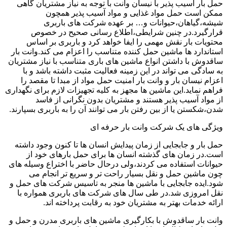
حمل بار آسیب پذیر با نیسان وانت با توجه به نیاز مشتریان گاهی
ممکن است حمل مواد غذایی و مواد آسیب پذیر همچون
شیشه،گیاهان،حیوانات و… بر عهده شرکت های باربری
قرارگیرد.در چنین شرایطی،اطلاع رسانی صحیح در خصوص
محتویات بار نقش مهمی را ایفا خواهد کرد و باربری بر اساس
استاندارد ها ماشین حمل کننده متناسب را اعزام می کند.وانت بار
ساقدوش با داشتن انواع ماشین های باری متناسب با نیاز مشتریان
به سادگی می تواند در این زمینه فعالیت مثبت داشته باشد و با
اعزام نیسان بار و وانت بار امنیت حمل مواد از مبدا تا مقصد را
فراهم نماید.این ماشین ها مجهز به کلیه تجهیزات لازم برای نگهداری
از مواد آسیب پذیر هستند و مشتریان بدون نگرانی از فاسد
شدن،شکستن یا از بین رفتن بار می توانند آن را به باربری بسپارند.
ویژگی های یک شرکت وانت بار حرفه ای
حمل بار و جابجایی از زمان پیدایش انسان ها تا کنون وجود داشته
است.در زمان های گذشته انسان ها برای حمل بارهای خود از
حیوانات استفاده می کردند،ولی درحال حاضر با اختراع وسیله های
چون ماشین حمل و نقل بسیار راحت تر و سریع تر انجام می
شود.ایده جابجایی با ماشین ها منجر به تاسیس شرکت های حمل و
نقل امروزی شد.در طی سال های شرکت های باربری همواره با
ارائه خدمات بهتر به مشتریان خود به رقابت پرداخته اند.
وانت بار ساقدوش با بکارگیری ماشین های باربری مدرن و حمل و