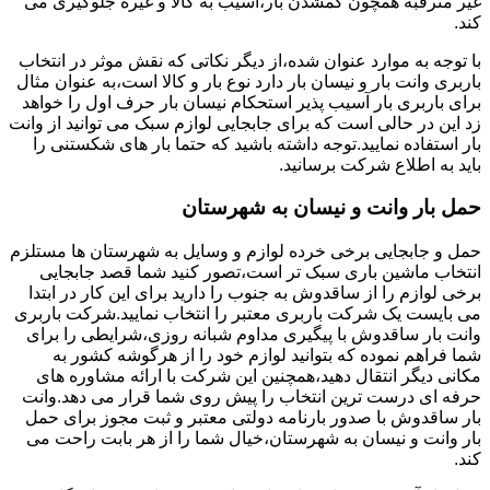
غیر مترقبه همچون گمشدن بار،آسیب به کالا و غیره جلوگیری می
کند.
با توجه به موارد عنوان شده،از دیگر نکاتی که نقش موثر در انتخاب
باربری وانت بار و نیسان بار دارد نوع بار و کالا است،به عنوان مثال
برای باربری بار آسیب پذیر استحکام نیسان بار حرف اول را خواهد
زد این در حالی است که برای جابجایی لوازم سبک می توانید از وانت
بار استفاده نمایید.توجه داشته باشید که حتما بار های شکستنی را
باید به اطلاع شرکت برسانید.
حمل بار وانت و نیسان به شهرستان
حمل و جابجایی برخی خرده لوازم و وسایل به شهرستان ها مستلزم
انتخاب ماشین باری سبک تر است،تصور کنید شما قصد جابجایی
برخی لوازم را از ساقدوش به جنوب را دارید برای این کار در ابتدا
می بایست یک شرکت باربری معتبر را انتخاب نمایید.شرکت باربری
وانت بار ساقدوش با پیگیری مداوم شبانه روزی،شرایطی را برای
شما فراهم نموده که بتوانید لوازم خود را از هرگوشه کشور به
مکانی دیگر انتقال دهید،همچنین این شرکت با ارائه مشاوره های
حرفه ای درست ترین انتخاب را پیش روی شما قرار می دهد.وانت
بار ساقدوش با صدور بارنامه دولتی معتبر و ثبت مجوز برای حمل
بار وانت و نیسان به شهرستان،خیال شما را از هر بابت راحت می
کند.