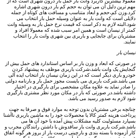
معمولا بیشترین کاربرد وانت بار حمل بار درون شهری است که از
مهم ترین دلیل آن می توان به حجم کم بار درون شهری اشاره
کرد.وزن کم،حجم و ابعاد متناسب و مسافت های کوتاه از جمله
دلایلی است که وانت بار به عنوان وسیله حمل بار انتخاب می
شود.البته لازم به ذکر است که قیمت نرخ حمل بار به وسیله وانت
کمتر از نیسان است و همین امر سبب شده که معمولا افراد و
مشتریان برای جابجایی و باربری بین شهری وانت بار را انتخاب
نمایند.
نیسان بار
در صورتی که ابعاد و وزن بار بر اساس استاندارد های حمل بیش از
گنجایش یک وانت باشد،شرکت باربری موظف به پیشنهاد کردن
خودرو باری دیگر است که در این زمان نیسان بار انتخاب ایده آلی
می باشد.شرکت باربری می بایست مجوز حمل بار و بارنامه دولتی
را صادر نماید به علاوه مکان مشخصی برای بارگیری در اختیار
داشته باشد.در صورتی که بار در مکان مورد نظر مشتری بارگیری
شود لازم به صدور رسید می باشد.
چنانچه برخی مشتریان بدون توجه به موارد فوق و صرفا به جهت
پرداخت هزینه کمتر کالا یا محصولات خود را به ماشین باربری ناآشنا
بسپارد مسئولیت کلیه مشکلات پیش آمده با خود آن ها می
باشد.شرکت باربری وانت بار ساقدوش با داشتن رانندگان مجرب و
کار آزموده با بسته بندی و بارچینی درست بار از بروز هر گونه اتفاق