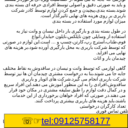
و باید به صورتی دقیق و اصولی توسط افرادی حرفه ای بسته بندی
شوند.بسته بندی،پیچیدن و جمع کردن لوازم توسط کادر شرکت
باربری بر روی هزینه های نهایی تاثیرگذار است.
میزان لوازم مورد استفاده در بسته بندی
در طول بسته بندی و بارگیری بار داخل نیسان و وانت نیاز به
استفاده از وسایلی چون نایلکس،نایلون حبابدار،انواع
فوم،طناب،استرچ رپ،کارتن،چسپ و … است.این لوازم در صورتی
که توسط شرکت باربری به محل بارگیری آورده شود،بر هزینه های
نهایی می افزاید.
چیدمان بار و اثاث
گاهی لوازمی که توسط وانت و نیسان در ساقدوش به نقاط مختلف
جابه جا می شوند،بنا به درخواست مشتری چیدمان آن ها نیز توسط
شرکت باربری انجام می گیرد.شرکت های اتوبار و باربری
ساقدوش،افرادی را به این منظور آموزش می دهند.این افراد سریع
و در کمال دقت لوازم را طبق سلیقه مشتری در مکان خود قرار
می دهند.در صورتی که افراد خواهان برخورداری از این خدمات
باشند،باید هزینه های باربری بیشتری پرداخت کنند.
تعداد کارگران درخواستی
تلفن تماس فوری
اتحادیه باربری ساقدوش برای هر تعداد کارگر باربری هر ساله نرخ
☞☏
tel:09125758177
ثابتی را اعلام خواهد کرد.مشتری هنگام مراجعه به شرکت باربری با
توجه به تعداد لوازمی که باید جابه جا شوند،تعداد کارگر مورد نیاز را