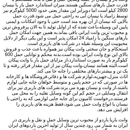
قدرت حمل بارهای سنگین هستند.میزان استاندارد حمل بار با نیسان
2800 کیلو است اما دوبرابر این مقدار یعنی حدود 5000 کیلوگرم نیز
توسط زامیاد یا نیسان آبی به راحتی حمل می شود.قدرت حمل
بالایی که نیسان از آن بهره مند است حتی با وجود امکانات و ایمنی
پایین این وسیله،باعث شده که از اوایل تولید تا به الان پرفروش ترین
و محبوب ترین وانت ایرانی باقی بماند.به همین جهت امکان حمل
بارهای سنگین با زامیاد 24 امکان پذیر است و این یکی دیگر از دلایل
محبوبیت این وسیله نقیله در شرکت های باربری است.
استحکام و جان سختی وانت پیکان نیز همواره باعث جذب و فروش
بالای این نوع وانت ایرانی بوده است.بدنه محکم و توانایی حمل 600
کیلوگرم بار به صورت استاندارد،از مزایای حمل بار با وانت پیکان
است.البته همانند نیسان،وانت پیکان نیز از این مقدار فراتر رفته و تا
یک تن و بیشتر،بارهای مختلفی را جابه جا می کند.
اثاث منزل،جهیزیه،لوازم شرکت ها و دفاتر،فروشگاه ها و کارخانه
ها در صورتی که در حجم پایین و متوسط خواهان جابه جایی لوازم
باشند،از وانت و نیسان بهره می برند.شرکت های باربری نیز برای
انتقال وسایلی در حجم کم این گونه وسایل نقلیه را به محل می
فرستند.درخواست کامیون برای جابه جایی لوازمی که به راحتی با
نیسان یا انواع وانت حمل می شود،فقط هزینه های باربری را
افزایش می دهد.
وانت باریا باردو از محبوب ترین وسایل حمل و نقل و باربری در
ایران به شمار می رود.چندین سال از تولید آخرین باردوهای ایران