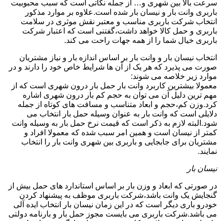
سرعت بالا بین شهری و… از جمله نکاتی است که سبب محبوبیت
باربری وانت بار و نیسان بار شده است.علاوه بر موارد مذکور
انتخاب شرکت باربری مناسب و معتبر نقش موثری در سلامت
باربری و حمل کالا خواهد داشت،گفتنی است که اعتبار شرکت
باربری خیال شما را از همه جهات راحت می کند.
انتخاب نیسان بار و وانت بار بر اساس اندازه بار و نیاز مشتریان
صورت می پذیرد که هر یک از آن ها شرایط خاص خود را دارند و در
موارد زیر خلاصه می شوند:
معمولا بیشترین کاربرد وانت بار حمل بار درون شهری است که از
مهم ترین دلیل آن می توان به حجم کم بار درون شهری اشاره
کرد.وزن کم،حجم و ابعاد متناسب و مسافت های کوتاه از جمله
دلایلی است که وانت بار به عنوان وسیله حمل بار انتخاب می
شود.البته لازم به ذکر است که قیمت نرخ حمل بار به وسیله وانت
کمتر از نیسان است و همین امر سبب شده که معمولا افراد و
مشتریان برای جابجایی و باربری بین شهری وانت بار را انتخاب
نمایند.
نیسان بار
در صورتی که ابعاد و وزن بار بر اساس استاندارد های حمل بیش از
گنجایش یک وانت باشد،شرکت باربری موظف به پیشنهاد کردن
خودرو باری دیگر است که در این زمان نیسان بار انتخاب ایده آلی
می باشد.شرکت باربری می بایست مجوز حمل بار و بارنامه دولتی