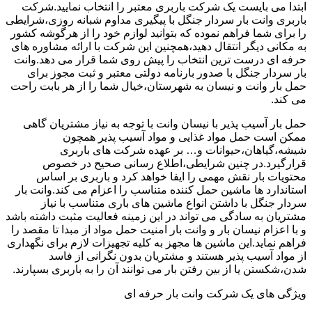
ابتدا می بایست یک شرکت باربری معتبر را انتخاب نمایید.شرکت
باربری وانت بار سردار جنگل با پیگیری مداوم شبانه روزی،شرایطی
را برای شما فراهم نموده که بتوانید لوازم خود را از هرگوشه کشور
به مکانی دیگر انتقال دهید،همچنین این شرکت با ارائه مشاوره های
حرفه ای درست ترین انتخاب را پیش روی شما قرار می دهد.وانت
بار سردار جنگل با صدور بارنامه دولتی معتبر و ثبت مجوز برای
حمل بار وانت و نیسان به شهرستان،خیال شما را از هر بابت راحت
می کند.
حمل بار آسیب پذیر با نیسان وانت با توجه به نیاز مشتریان گاهی
ممکن است حمل مواد غذایی و مواد آسیب پذیر همچون
شیشه،گیاهان،حیوانات و… بر عهده شرکت های باربری
قرارگیرد.در چنین شرایطی،اطلاع رسانی صحیح در خصوص
محتویات بار نقش مهمی را ایفا خواهد کرد و باربری بر اساس
استاندارد ها ماشین حمل کننده متناسب را اعزام می کند.وانت بار
سردار جنگل با داشتن انواع ماشین های باری متناسب با نیاز
مشتریان به سادگی می تواند در این زمینه فعالیت مثبت داشته باشد
و با اعزام نیسان بار و وانت بار امنیت حمل مواد از مبدا تا مقصد را
فراهم نماید.این ماشین ها مجهز به کلیه تجهیزات لازم برای نگهداری
از مواد آسیب پذیر هستند و مشتریان بدون نگرانی از فاسد
شدن،شکستن یا از بین رفتن بار می توانند آن را به باربری بسپارند.
ویژگی های یک شرکت وانت بار حرفه ای