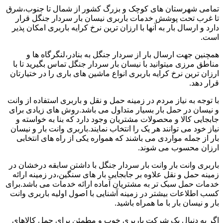
تمامی شهرستان های کوچک و بزرگ کشور از شمال تا جنوب،شرق
تا غرب تحت پوشش خدمات باربری نیسان بار سردار جنگل قرار
دارد و ارسال بار به آنها با ارزان ترین نرخ کرایه باربری امکان پذیر
است.
همچنین جهت ارسال بار از سردار جنگل به بنادر،لنگرگاه ها و
مناطق مرزی میتوانید با نیسان بار سردار جنگل تماس بگیرید تا با
ارزان ترین نرخ کرایه باربری انواع ماشین های باری را در ختیارتان
قرار دهد.
با توجه به نیاز مردم در زمینه حمل و نقل و باربری استفاده از وانت
و نیسان در حمل بار بسیار متداول می باشد.روش های زیادی برای
جابجایی کالا و محصولات مشتریان وجود دارد که بنا به خواسته و
نیاز خود می توانند هر یک را انتخاب نمایند.باربری وانت بار و نیسان
بار از جمله مواردی می باشند که همواره یکی از راه های انتخابی
ارزان محسوب می شوند.
باربری وانت بار وانت بار سردار جنگل با داشتن سابقه درخشان در
زمینه حمل و نقل علاوه بر جابجایی بار های سنگین،در زمینه ارائه
خدمات حمل سبک تر به مشتریان آماده ارائه خدمات می باشد.برای
کسب اطلاعات بیشتر در زمینه آشنایی با اصول اولیه باربری وانت
بار و نیسان بار با ما همراه باشید.
اگر به دنبال یک شرکت باربری خوب و مطمئن برای حمل کالاهای