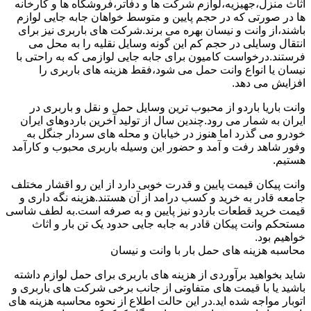
اثاث منزل،جهیزیه،لوازم شرکت ها و دفاتر،فروشگاه ها و کارخانه
ها در صورتی که در حجم پایین و متوسط خواهان جابه جایی لوازم
باشند،از وانت و نیسان بهره می برند.شرکت های باربری نیز برای
انتقال وسایلی در حجم کم این گونه وسایل نقلیه را به محل می
فرستند.درخواست کامیون برای جابه جایی لوازمی که به راحتی با
نیسان یا انواع وانت حمل می شود،فقط هزینه های باربری را
افزایش می دهد.
وانت باریا باردو از محبوب ترین وسایل حمل و نقل و باربری در
ایران به شمار می رود.چندین سال از تولید آخرین باردوهای ایران
خودرو می گذرد اما هنوز در خیابان و محله های سردار جنگل به
وفور شاهد رفت و آمد و حضور این وسیله باربری محبوب و کارآمد
هستیم.
وانت پیکان قیمت پایین و قدرت خوبی دارد از این رو اقشار مختلف
جامعه قادر به خرید و کسب درامد از آن هستند.هزینه نگه داری و
قیمت خرید قطعات باردو نیز پایین و به صرفه است.به لطف شاسی
مستحکم وانت پیکان قادر به جابه جایی حدود یک تن بار و اثاث
خواهیم بود.
محاسبه هزینه های حمل بار با وانت و نیسان
شاید بخواهید برآوردی از هزینه های باربری برای حمل لوازم داشته
باشید یا با قیمت های متفاوتی از جانب برخی شرکت های باربری و
اتوبار مواجه شده اید.در این حالت اطلاع از نحوه محاسبه هزینه های