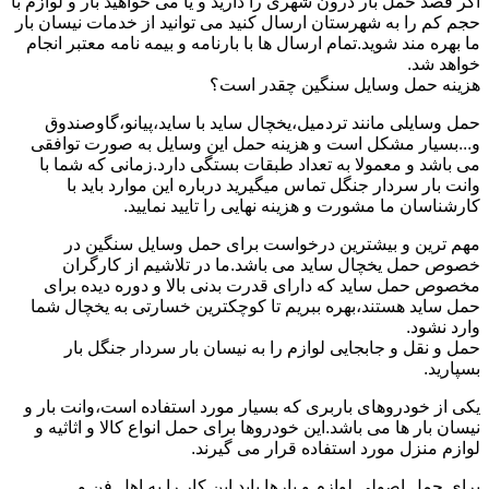
اگر قصد حمل بار درون شهری را دارید و یا می خواهید بار و لوازم با
حجم کم را به شهرستان ارسال کنید می توانید از خدمات نیسان بار
ما بهره مند شوید.تمام ارسال ها با بارنامه و بیمه نامه معتبر انجام
خواهد شد.
هزینه حمل وسایل سنگین چقدر است؟
حمل وسایلی مانند تردمیل،یخچال ساید با ساید،پیانو،گاوصندوق
و...بسیار مشکل است و هزینه حمل این وسایل به صورت توافقی
می باشد و معمولا به تعداد طبقات بستگی دارد.زمانی که شما با
وانت بار سردار جنگل تماس میگیرید درباره این موارد باید با
کارشناسان ما مشورت و هزینه نهایی را تایید نمایید.
مهم ترین و بیشترین درخواست برای حمل وسایل سنگین در
خصوص حمل یخچال ساید می باشد.ما در تلاشیم از کارگران
مخصوص حمل ساید که دارای قدرت بدنی بالا و دوره دیده برای
حمل ساید هستند،بهره ببریم تا کوچکترین خسارتی به یخچال شما
وارد نشود.
حمل و نقل و جابجایی لوازم را به نیسان بار سردار جنگل بار
بسپارید.
یکی از خودروهای باربری که بسیار مورد استفاده است،وانت بار و
نیسان بار ها می باشد.این خودروها برای حمل انواع کالا و اثاثیه و
لوازم منزل مورد استفاده قرار می گیرند.
برای حمل اصولی لوازم و بارها باید این کار را به اهل فن و