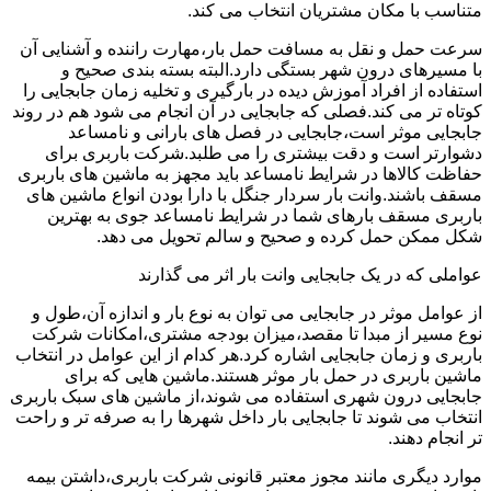
متناسب با مکان مشتریان انتخاب می کند.
سرعت حمل و نقل به مسافت حمل بار،مهارت راننده و آشنایی آن
با مسیرهای درون شهر بستگی دارد.البته بسته بندی صحیح و
استفاده از افراد آموزش دیده در بارگیری و تخلیه زمان جابجایی را
کوتاه تر می کند.فصلی که جابجایی در آن انجام می شود هم در روند
جابجایی موثر است،جابجایی در فصل های بارانی و نامساعد
دشوارتر است و دقت بیشتری را می طلبد.شرکت باربری برای
حفاظت کالاها در شرایط نامساعد باید مجهز به ماشین های باربری
مسقف باشند.وانت بار سردار جنگل با دارا بودن انواع ماشین های
باربری مسقف بارهای شما در شرایط نامساعد جوی به بهترین
شکل ممکن حمل کرده و صحیح و سالم تحویل می دهد.
عواملی که در یک جابجایی وانت بار اثر می گذارند
از عوامل موثر در جابجایی می توان به نوع بار و اندازه آن،طول و
نوع مسیر از مبدا تا مقصد،میزان بودجه مشتری،امکانات شرکت
باربری و زمان جابجایی اشاره کرد.هر کدام از این عوامل در انتخاب
ماشین باربری در حمل بار موثر هستند.ماشین هایی که برای
جابجایی درون شهری استفاده می شوند،از ماشین های سبک باربری
انتخاب می شوند تا جابجایی بار داخل شهرها را به صرفه تر و راحت
تر انجام دهند.
موارد دیگری مانند مجوز معتبر قانونی شرکت باربری،داشتن بیمه