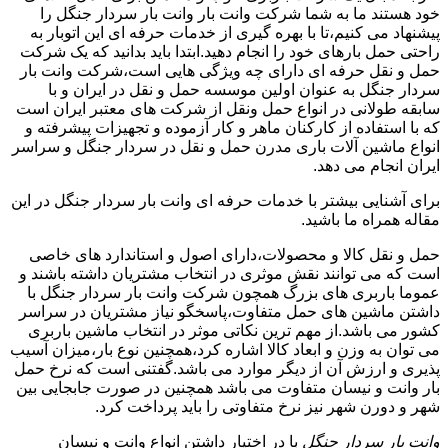
خود هستند ما به شما شرکت وانت بار وانت بار سردار جنگل را
پیشنهاد می کنیم،تا با بهره گیری از خدمات حرفه ای این اتوبار به
راحتی حمل بارهای خود را انجام دهید.ابتدا باید بدانید که یک شرکت
حمل و نقل حرفه ای دارای چه ویژگی هایی است،شرکت وانت بار
سردار جنگل به عنوان اولین موسسه حمل و نقل در ایران و با
سابقه طولانی در انواع حمل ونقل از شرکت های معتبر ایران است
که با استفاده از کارکنان ماهر و کار آزموده و تجهیزات پیشرفته و
انواع ماشین آلات باری مدرن حمل و نقل در سردار جنگل و سراسر
ایران انجام می دهد.
برای آشنایی بیشتر با خدمات حرفه ای وانت بار سردار جنگل در این
مقاله همراه ما باشید.
حمل و نقل کالا و محصولات،دارای اصول و استاندارد های خاصی
است که می توانند نقش موثری در انتخاب مشتریان داشته باشند و
عموما باربری های بزرگ همچون شرکت وانت بار سردار جنگل با
داشتن ماشین های حمل متفاوت،پاسخگو نیاز مشتریان در سراسر
کشور می باشد.از مهم ترین نکاتی موثر در انتخاب ماشین باربری
می توان به وزن و ابعاد کالا اشاره کرد،همچنین نوع بار،میزان آسیب
پذیری و ارزش آن از دیگر موارد می باشد.گفتنی است که نرخ حمل
بار وانت و نیسان متفاوت می باشد همچنین در صورت جابجایی بین
شهر و دورن شهر نیز نرخ متفاوتی را باید پرداخت کرد.
وانت بار سردار جنگل
با در اختیار داشتن انواع وانت و نیسان