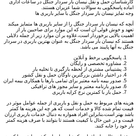
کارشناسان حمل و نقل نیسان بار سردار جنگل در ساعات اداری
اماده پاسخگویی به سوالات شما عزیران هستند.
وجه تمایز نیسان بار سردار جنگل با سایر باربری ها
آنچه که نیسان بار سردار جنگل را از سایر باربری ها متمایز میکند
تعهد و خوش قولی آن است که این موارد برای صاحبین بار از
اهمیت بالایی برخوردار است،علاوه بر آن موارد زیر از جمله دلایلی
هستند که نیسان بار سردار جنگل به عنوان بهترین باربری در سردار
جنگل به آنها پایبند می باشد.
پاسخگویی برخط و آنلاین
مشاوره تخصصی و رایگان
پشتیبانی مشتری از لحظه بارگیری تا تخلیه بار
در اختیار داشتن بزرگترین ناوگان حمل و نقل کشور
صدور بیمه نامه معتبر برای تمامی بارها با همکاری بیمه ایران
صدور بارنامه معتبر و سایر مجوز های ترافیکی
حمل بار با کمترین نرخ کرایه باربری
هزینه های مربوط به حمل و نقل و باربری از جمله عوامل موثر در
قیمت تمام شده کالا و خدمات است که هر چه این هزینه ها کمتر
باشد بهتر است،بنابراین افراد همواره به دنبال خدمات باربری ارزان
قیمت و در عین حال با کیفیت هستند تا بتوانند با صرف هزینه کمتر
بار خود را جابه کنند.