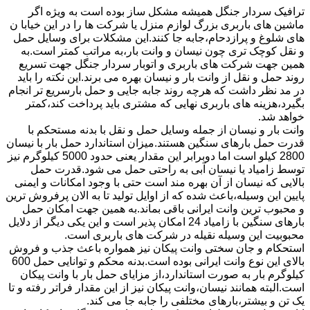
ترافیک سردار جنگل همیشه مشکل ساز بوده است به ویژه اگر
ماشین های باربری بزرگ لوازم منزل یا شرکت ها را در این خیابا ن
های شلوغ و پرازدحام،جابه جا کنند.این مشکلات برای وسایل حمل
و نقل کوچک تری چون نیسان و وانت بار،به مراتب کمتر است.به
همین جهت شرکت های باربری و اتوبار سردار جنگل جهت تسریع
روند حمل و نقل از وانت بار و نیسان بهره می برند.این نکته را باید
در مد نظر داشت که هرچه روند جابه جایی و حمل بارسریع تر انجام
بگیرد،هزینه های باربری نهایی که مشتری باید پرداخت کند،کمتر
خواهد شد.
وانت بار و نیسان از جمله وسایل حمل و نقل با بدنه مستحکم با
قدرت حمل بارهای سنگین هستند.میزان استاندارد حمل بار با نیسان
2800 کیلو است اما دوبرابر این مقدار یعنی حدود 5000 کیلوگرم نیز
توسط زامیاد یا نیسان آبی به راحتی حمل می شود.قدرت حمل
بالایی که نیسان از آن بهره مند است حتی با وجود امکانات و ایمنی
پایین این وسیله،باعث شده که از اوایل تولید تا به الان پرفروش ترین
و محبوب ترین وانت ایرانی باقی بماند.به همین جهت امکان حمل
بارهای سنگین با زامیاد 24 امکان پذیر است و این یکی دیگر از دلایل
محبوبیت این وسیله نقیله در شرکت های باربری است.
استحکام و جان سختی وانت پیکان نیز همواره باعث جذب و فروش
بالای این نوع وانت ایرانی بوده است.بدنه محکم و توانایی حمل 600
کیلوگرم بار به صورت استاندارد،از مزایای حمل بار با وانت پیکان
است.البته همانند نیسان،وانت پیکان نیز از این مقدار فراتر رفته و تا
یک تن و بیشتر،بارهای مختلفی را جابه جا می کند.