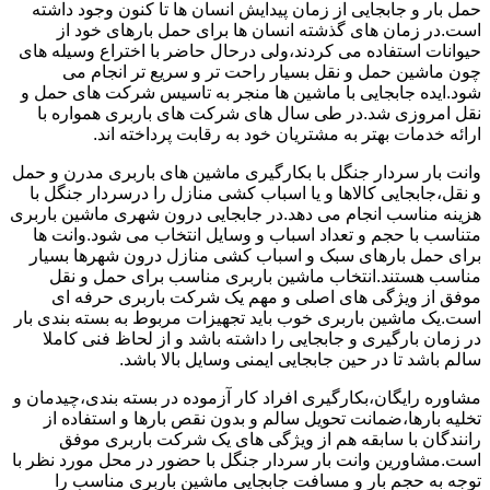
حمل بار و جابجایی از زمان پیدایش انسان ها تا کنون وجود داشته
است.در زمان های گذشته انسان ها برای حمل بارهای خود از
حیوانات استفاده می کردند،ولی درحال حاضر با اختراع وسیله های
چون ماشین حمل و نقل بسیار راحت تر و سریع تر انجام می
شود.ایده جابجایی با ماشین ها منجر به تاسیس شرکت های حمل و
نقل امروزی شد.در طی سال های شرکت های باربری همواره با
ارائه خدمات بهتر به مشتریان خود به رقابت پرداخته اند.
وانت بار سردار جنگل با بکارگیری ماشین های باربری مدرن و حمل
و نقل،جابجایی کالاها و یا اسباب کشی منازل را درسردار جنگل با
هزینه مناسب انجام می دهد.در جابجایی درون شهری ماشین باربری
متناسب با حجم و تعداد اسباب و وسایل انتخاب می شود.وانت ها
برای حمل بارهای سبک و اسباب کشی منازل درون شهرها بسیار
مناسب هستند.انتخاب ماشین باربری مناسب برای حمل و نقل
موفق از ویژگی های اصلی و مهم یک شرکت باربری حرفه ای
است.یک ماشین باربری خوب باید تجهیزات مربوط به بسته بندی بار
در زمان بارگیری و جابجایی را داشته باشد و از لحاظ فنی کاملا
سالم باشد تا در حین جابجایی ایمنی وسایل بالا باشد.
مشاوره رایگان،بکارگیری افراد کار آزموده در بسته بندی،چیدمان و
تخلیه بارها،ضمانت تحویل سالم و بدون نقص بارها و استفاده از
رانندگان با سابقه هم از ویژگی های یک شرکت باربری موفق
است.مشاورین وانت بار سردار جنگل با حضور در محل مورد نظر با
توجه به حجم بار و مسافت جابجایی ماشین باربری مناسب را