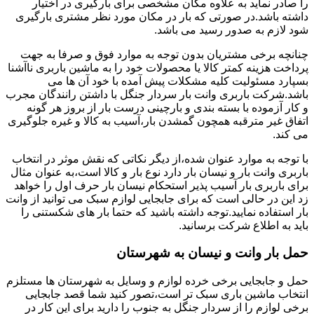
را صادر نماید به علاوه مکان مشخصی برای بارگیری در اختیار
داشته باشد.در صورتی که بار در مکان مورد نظر مشتری بارگیری
شود لازم به صدور رسید می باشد.
چنانچه برخی مشتریان بدون توجه به موارد فوق و صرفا به جهت
پرداخت هزینه کمتر کالا یا محصولات خود را به ماشین باربری ناآشنا
بسپارد مسئولیت کلیه مشکلات پیش آمده با خود آن ها می
باشد.شرکت باربری وانت بار سردار جنگل با داشتن رانندگان مجرب
و کار آزموده با بسته بندی و بارچینی درست بار از بروز هر گونه
اتفاق غیر مترقبه همچون گمشدن بار،آسیب به کالا و غیره جلوگیری
می کند.
با توجه به موارد عنوان شده،از دیگر نکاتی که نقش موثر در انتخاب
باربری وانت بار و نیسان بار دارد نوع بار و کالا است،به عنوان مثال
برای باربری بار آسیب پذیر استحکام نیسان بار حرف اول را خواهد
زد این در حالی است که برای جابجایی لوازم سبک می توانید از وانت
بار استفاده نمایید.توجه داشته باشید که حتما بار های شکستنی را
باید به اطلاع شرکت برسانید.
حمل بار وانت و نیسان به شهرستان
حمل و جابجایی برخی خرده لوازم و وسایل به شهرستان ها مستلزم
انتخاب ماشین باری سبک تر است،تصور کنید شما قصد جابجایی
برخی لوازم را از سردار جنگل به جنوب را دارید برای این کار در