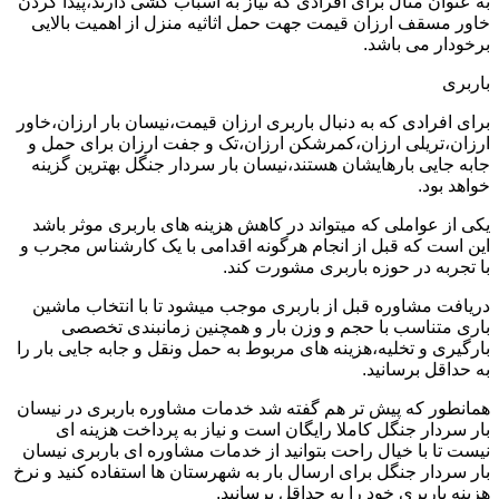
به عنوان مثال برای افرادی که نیاز به اسباب کشی دارند،پیدا کردن
خاور مسقف ارزان قیمت جهت حمل اثاثیه منزل از اهمیت بالایی
برخودار می باشد.
باربری
برای افرادی که به دنبال باربری ارزان قیمت،نیسان بار ارزان،خاور
ارزان،تریلی ارزان،کمرشکن ارزان،تک و جفت ارزان برای حمل و
جابه جایی بارهایشان هستند،نیسان بار سردار جنگل بهترین گزینه
خواهد بود.
یکی از عواملی که میتواند در کاهش هزینه های باربری موثر باشد
این است که قبل از انجام هرگونه اقدامی با یک کارشناس مجرب و
با تجربه در حوزه باربری مشورت کند.
دریافت مشاوره قبل از باربری موجب میشود تا با انتخاب ماشین
باری متناسب با حجم و وزن بار و همچنین زمانبندی تخصصی
بارگیری و تخلیه،هزینه های مربوط به حمل ونقل و جابه جایی بار را
به حداقل برسانید.
همانطور که پیش تر هم گفته شد خدمات مشاوره باربری در نیسان
بار سردار جنگل کاملا رایگان است و نیاز به پرداخت هزینه ای
نیست تا با خیال راحت بتوانید از خدمات مشاوره ای باربری نیسان
بار سردار جنگل برای ارسال بار به شهرستان ها استفاده کنید و نرخ
هزینه باربری خود را به حداقل برسانید.