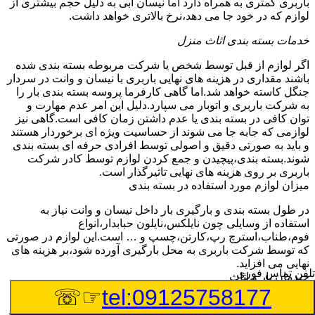
باربری کمتری به همراه دارد اما نیسان آبی به دلیل حجم بیشتری از
لوازم که در خود جا می دهد،نرخ بالاتری خواهد داشت.
خدمات بسته بندی اثاث منزل
اگر لوازم از قبل توسط شخص یا شرکت مربوطه بسته بندی شده
باشند مقداری در هزینه های نهایی باربری با نیسان و وانت در سردار
جنگل کاسته خواهد شد.اما گاهی کارفرما پروسه بسته بندی بار را
به شرکت باربری و اتوبار می سپارد.دلیل این امر عدم مهارت و
توان کافی در بسته بندی یا عدم داشتن زمان کافی است.گاهی نیز
لوازمی که جابه جا می شوند از حساسیت ویژه ای برخوردار هستند
و باید به صورتی دقیق و اصولی توسط افرادی حرفه ای بسته بندی
شوند.بسته بندی،پیچیدن و جمع کردن لوازم توسط کادر شرکت
باربری بر روی هزینه های نهایی تاثیرگذار است.
میزان لوازم مورد استفاده در بسته بندی
در طول بسته بندی و بارگیری بار داخل نیسان و وانت نیاز به
استفاده از وسایلی چون نایلکس،نایلون حبابدار،انواع
فوم،طناب،استرچ رپ،کارتن،چسپ و … است.این لوازم در صورتی
که توسط شرکت باربری به محل بارگیری آورده شود،بر هزینه های
نهایی می افزاید.
تلفن تماس فوری
چیدمان بار و اثاث
☞☏
tel:09125758177
گاهی لوازمی که توسط وانت و نیسان در سردار جنگل به نقاط
مختلف جابه جا می شوند،بنا به درخواست مشتری چیدمان آن ها نیز