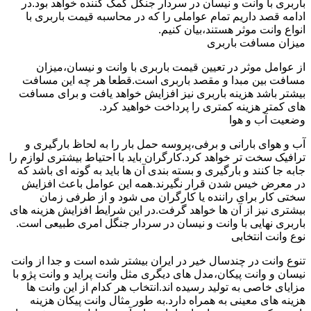
باربری با وانت و نیسان در سردار جنگل کمک کننده خواهد بود.در
ادامه قصد داریم تمام عواملی را که در محاسبه قیمت باربری با
انواع وانت موثر هستند،بیان کنیم.
میزان مسافت باربری
از عوامل موثر در تعیین قیمت باربری با وانت و نیسان،میزان
مسافت بین مبدا و مقصد باربری است.قطعا هر چه این مسافت
بیشتر باشد هزینه باربری نیز افزایش خواهد یافت و برای مسافت
های کمتر هزینه کمتری را پرداخت خواهید کرد.
وضعیت آب و هوا
آب و هوای بارانی و برفی،پروسه حمل بار را به لحاظ بارگیری و
ترافیک سخت تر خواهد کرد.کارگران باید با احتیاط بیشتری لوازم را
جابه جا کنند و بارگیری و بسته بندی آن ها باید به گونه ای باشد که
در معرض خیس شدن قرار نگیرند.همه این عوامل باعث افزایش
سختی کار برای راننده یا کارگران می شود و از طرفی زمان
بیشتری نیز از آن ها خواهد گرفت.در این شرایط افزایش هزینه های
باربری نهایی با وانت و نیسان در سردار جنگل امری طبیعی است.
نوع وانت انتخابی
تنوع وانت در چندسال خیر در ایران بیشتر شده است و جدا از وانت
نیسان و وانت پیکان،مدل های دیگری مثل وانت پراید و وانت پژو با
مزایای خاصی به تولید رسیده اند.انتخاب هر کدام از این وانت ها
هزینه های معینی به همراه دارد.به طور مثال وانت پیکان هزینه