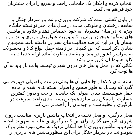
انتخاب کرده و امکان یک جابجایی راحت و سریع را برای مشتریان
خود فراهم می کنند.
در پایان گفتنی است که شرکت باربری وانت بار سردار جنگل با
سابقه درخشان و طولانی مدت در سال های اخیر توانسته جایگاه
ویژه ای در میان مشتریان به خود اختصاص دهد و علاوه بر ماشین
های سنگین همچون تریلی و کامیون به عنوان یک باربری وانت بار و
نیسان بار در این عرصه فعالیت های بسزایی داشته باشد،همچنین
شایان ذکر است که این کمپانی در زمینه حمل انواع کالا و محصولات
به سراسر کشور در مبدا و مقصد متفاوت آماده ارائه خدمات به
کلیه هموطنان عزیز می باشد.
نکاتی که در حمل و نقل های درون شهری توسط وانت بار باید به آن
ها توجه کرد
بسته بندی کالاها و جابجایی آن ها وقتی درست و اصولی صورت می
گیرد که وسایل به طور صحیح و اصولی بسته بندی شده و آماده
حمل شوند.بسته بندی اصولی یک جابجایی راحت و بدون کمترین
خسارت را ممکن می سازد.همچنین بسته بندی باعث سرعت در
بارگیری و تخلیه شده و چیدمان را راحت تر می کند.
محل بارگیری و محل تخلیه در انتخاب ماشین باربری مناسب درون
شهری تاثیر می گذارد.برای این که بارگیری و تخلیه به سهولت انجام
شود باید ماشین باربری تا حد امکان نزدیک به محل مورد نظر پارک
شود.وانت بار سردار جنگل برای این منظورماشین های باربری را