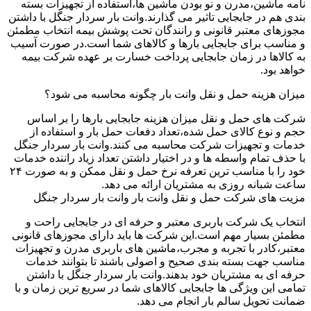
نامه ماشین،مدرن و نو بودن ماشین ها،استفاده از تجهیزات بسته
بندی هم در جابجایی تاثیر می گذارند.وانت بار سردار جنگل با داشتن
مجوزهای معتبر قانونی و رانندگان تحت پوشش بیمه انتخاب مطمئن
و مناسب برای جابجایی بارها و کالاهای شما است.در صورت آسیب
به کالاها در زمان جابجایی پرداخت خسارت بر عهده شرکت بیمه
خواهد بود.
میزان هزینه حمل و نقل وانت بار چگونه محاسبه می شود؟
شرکت های حمل و نقل میزان هزینه جابجایی بارها را بر اساس
حجم و نوع کالای حمل شده،تعداد دفعات حمل بار و استفاده از
خدمات و تجهیزات شرکت محاسبه می کنند.وانت بار سردار جنگل
با حذف تمام واسطه ها و در اختیار داشتن تعداد زیاد راننده خدمات
خود را با مناسب ترین تعرفه نرخ حمل و نقل ممکن و به صورت ۲۴
ساعت شبانه روزی به مشتریان ارائه می دهد.
مزیت های شرکت حمل و نقل وانت بار وانت بار سردار جنگل
انتخاب یک شرکت باربری معتبر و حرفه ای در جابجایی راحت و
مطمئن بسیار مهم است.این شرکت ها باید دارای مجوزهای قانونی
معتبر،کادر با تجربه و مجرب،ماشین های باربری مدرن و تجهیزات
مناسب جهت بسته بندی صحیح و اصولی باشند تا بتوانند خدمات
حرفه ای به مشتریان خود بدهند.وانت بار سردار جنگل با داشتن
تمامی این ویژگی ها جابجایی کالاهای شما در سریع ترین زمان و با
ضمانت تحویل سالم بار انجام می دهد.