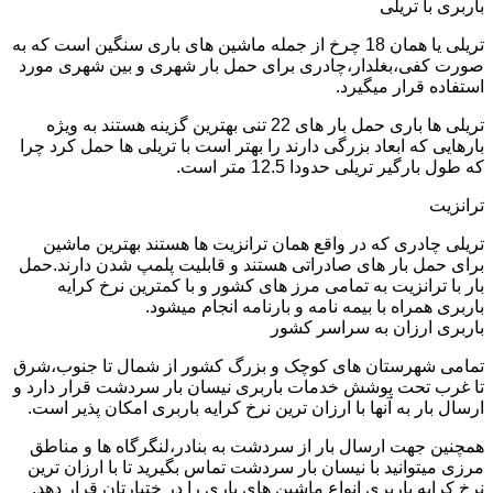
باربری با تریلی
تریلی یا همان 18 چرخ از جمله ماشین های باری سنگین است که به
صورت کفی،بغلدار،چادری برای حمل بار شهری و بین شهری مورد
استفاده قرار میگیرد.
تریلی ها باری حمل بار های 22 تنی بهترین گزینه هستند به ویژه
بارهایی که ابعاد بزرگی دارند را بهتر است با تریلی ها حمل کرد چرا
که طول بارگیر تریلی حدودا 12.5 متر است.
ترانزیت
تریلی چادری که در واقع همان ترانزیت ها هستند بهترین ماشین
برای حمل بار های صادراتی هستند و قابلیت پلمپ شدن دارند.حمل
بار با ترانزیت به تمامی مرز های کشور و با کمترین نرخ کرایه
باربری همراه با بیمه نامه و بارنامه انجام میشود.
باربری ارزان به سراسر کشور
تمامی شهرستان های کوچک و بزرگ کشور از شمال تا جنوب،شرق
تا غرب تحت پوشش خدمات باربری نیسان بار سردشت قرار دارد و
ارسال بار به آنها با ارزان ترین نرخ کرایه باربری امکان پذیر است.
همچنین جهت ارسال بار از سردشت به بنادر،لنگرگاه ها و مناطق
مرزی میتوانید با نیسان بار سردشت تماس بگیرید تا با ارزان ترین
نرخ کرایه باربری انواع ماشین های باری را در ختیارتان قرار دهد.