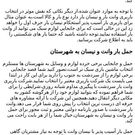
کند.
با توجه به موارد عنوان شده،از دیگر نکاتی که نقش موثر در انتخاب
باربری وانت بار و نیسان بار دارد نوع بار و کالا است،به عنوان مثال
برای باربری بار آسیب پذیر استحکام نیسان بار حرف اول را خواهد
زد این در حالی است که برای جابجایی لوازم سبک می توانید از وانت
بار استفاده نمایید.توجه داشته باشید که حتما بار های شکستنی را
باید به اطلاع شرکت برسانید.
حمل بار وانت و نیسان به شهرستان
حمل و جابجایی برخی خرده لوازم و وسایل به شهرستان ها مستلزم
انتخاب ماشین باری سبک تر است،تصور کنید شما قصد جابجایی
برخی لوازم را از سردشت به جنوب را دارید برای این کار در ابتدا
می بایست یک شرکت باربری معتبر را انتخاب نمایید.شرکت باربری
وانت بار سردشت با پیگیری مداوم شبانه روزی،شرایطی را برای
شما فراهم نموده که بتوانید لوازم خود را از هرگوشه کشور به
مکانی دیگر انتقال دهید،همچنین این شرکت با ارائه مشاوره های
حرفه ای درست ترین انتخاب را پیش روی شما قرار می دهد.وانت
بار سردشت با صدور بارنامه دولتی معتبر و ثبت مجوز برای حمل
بار وانت و نیسان به شهرستان،خیال شما را از هر بابت راحت می
کند.
حمل بار آسیب پذیر با نیسان وانت با توجه به نیاز مشتریان گاهی