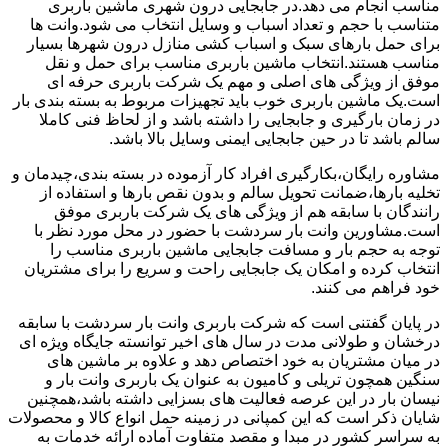
مناسب انجام می دهد.در جابجایی درون شهری ماشین باربری
متناسب با حجم و تعداد اسباب و وسایل انتخاب می شود.وانت ها
برای حمل بارهای سبک و اسباب کشی منازل درون شهرها بسیار
مناسب هستند.انتخاب ماشین باربری مناسب برای حمل و نقل
موفق از ویژگی های اصلی و مهم یک شرکت باربری حرفه ای
است.یک ماشین باربری خوب باید تجهیزات مربوط به بسته بندی بار
در زمان بارگیری و جابجایی را داشته باشد و از لحاظ فنی کاملا
سالم باشد تا در حین جابجایی ایمنی وسایل بالا باشد.
مشاوره رایگان،بکارگیری افراد کار آزموده در بسته بندی،چیدمان و
تخلیه بارها،ضمانت تحویل سالم و بدون نقص بارها و استفاده از
رانندگان با سابقه هم از ویژگی های یک شرکت باربری موفق
است.مشاورین وانت بار سردشت با حضور در محل مورد نظر با
توجه به حجم بار و مسافت جابجایی ماشین باربری مناسب را
انتخاب کرده و امکان یک جابجایی راحت و سریع را برای مشتریان
خود فراهم می کنند.
در پایان گفتنی است که شرکت باربری وانت بار سردشت با سابقه
درخشان و طولانی مدت در سال های اخیر توانسته جایگاه ویژه ای
در میان مشتریان به خود اختصاص دهد و علاوه بر ماشین های
سنگین همچون تریلی و کامیون به عنوان یک باربری وانت بار و
نیسان بار در این عرصه فعالیت های بسزایی داشته باشد،همچنین
شایان ذکر است که این کمپانی در زمینه حمل انواع کالا و محصولات
به سراسر کشور در مبدا و مقصد متفاوت آماده ارائه خدمات به