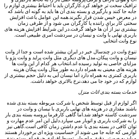
ترافیک سخت تر خواهد کرد.کارگران باید با احتیاط بیشتری لوازم را
جابه جا کنند و بارگیری و بسته بندی آن ها باید به گونه ای باشد که
در معرض خیس شدن قرار نگیرند.همه این عوامل باعث افزایش
سختی کار برای راننده یا کارگران می شود و از طرفی زمان
بیشتری نیز از آن ها خواهد گرفت.در این شرایط افزایش هزینه های
باربری نهایی با وانت و نیسان در سردشت امری طبیعی است.
نوع وانت انتخابی
تنوع وانت در چندسال خیر در ایران بیشتر شده است و جدا از وانت
نیسان و وانت پیکان،مدل های دیگری مثل وانت پراید و وانت پژو با
مزایای خاصی به تولید رسیده اند.انتخاب هر کدام از این وانت ها
هزینه های معینی به همراه دارد.به طور مثال وانت پیکان هزینه
باربری کمتری به همراه دارد اما نیسان آبی به دلیل حجم بیشتری از
لوازم که در خود جا می دهد،نرخ بالاتری خواهد داشت.
خدمات بسته بندی اثاث منزل
اگر لوازم از قبل توسط شخص یا شرکت مربوطه بسته بندی شده
باشند مقداری در هزینه های نهایی باربری با نیسان و وانت در
سردشت کاسته خواهد شد.اما گاهی کارفرما پروسه بسته بندی بار
را به شرکت باربری و اتوبار می سپارد.دلیل این امر عدم مهارت و
توان کافی در بسته بندی یا عدم داشتن زمان کافی است.گاهی نیز
لوازمی که جابه جا می شوند از حساسیت ویژه ای برخوردار هستند
و باید به صورتی دقیق و اصولی توسط افرادی حرفه ای بسته بندی