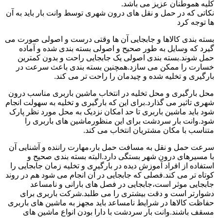
کلیه هموطنان عزیز می باشد.
نکاتی که در حمل و نقل های درون شهری توسط وانت بار باید به آن
ها توجه کرد
بسته بندی کالاها و جابجایی آن ها وقتی درست و اصولی صورت می
گیرد که وسایل به طور صحیح و اصولی بسته بندی شده و آماده
حمل شوند.بسته بندی اصولی یک جابجایی راحت و بدون کمترین
خسارت را ممکن می سازد.همچنین بسته بندی باعث سرعت در
بارگیری و تخلیه شده و چیدمان را راحت تر می کند.
محل بارگیری و محل تخلیه در انتخاب ماشین باربری مناسب درون
شهری تاثیر می گذارد.برای این که بارگیری و تخلیه به سهولت انجام
شود باید ماشین باربری تا حد امکان نزدیک به محل مورد نظر پارک
شود.وانت بار سردشت برای این منظورماشین های باربری را
متناسب با مکان مشتریان انتخاب می کند.
سرعت حمل و نقل به مسافت حمل بار،مهارت راننده و آشنایی آن
با مسیرهای درون شهر بستگی دارد.البته بسته بندی صحیح و
استفاده از افراد آموزش دیده در بارگیری و تخلیه زمان جابجایی را
کوتاه تر می کند.فصلی که جابجایی در آن انجام می شود هم در روند
جابجایی موثر است،جابجایی در فصل های بارانی و نامساعد
دشوارتر است و دقت بیشتری را می طلبد.شرکت باربری برای
حفاظت کالاها در شرایط نامساعد باید مجهز به ماشین های باربری
مسقف باشند.وانت بار سردشت با دارا بودن انواع ماشین های