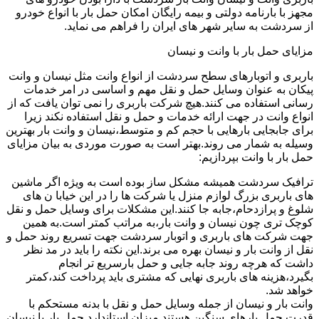
مجهز با بارنامه دولتی و بیمه رایگان امکان حمل بار با انواع خودرو
از سردشت به سایر شهر های ایران را فراهم می نماید.
مزایای حمل بار با وانت و نیسان
باربری و اتوبارهای سطح سردشت از انواع وانت مثل نیسان و وانت
پیکان به عنوان وسایل حمل و نقل مهم و اساسی در امر خدمات
رسانی استفاده می کنند.هیچ شرکت باربری را نمی توان یافت که از
انواع وانت در جهت ارائه خدمات و حمل و نقل استفاده نکند زیرا
برای جابجایی بارهایی با حجم کم و متوسط،نیسان و وانت بار بهترین
وسیله به شمار می روند.بهتر است به صورت موردی به بیان مزایای
حمل بار با وانت بپردازیم:
ترافیک سردشت همیشه مشکل ساز بوده است به ویژه اگر ماشین
های باربری بزرگ لوازم منزل یا شرکت ها را در این خیابا ن های
شلوغ و پرازدحام،جابه جا کنند.این مشکلات برای وسایل حمل و نقل
کوچک تری چون نیسان و وانت بار،به مراتب کمتر است.به همین
جهت شرکت های باربری و اتوبار سردشت جهت تسریع روند حمل و
نقل از وانت بار و نیسان بهره می برند.این نکته را باید در مد نظر
داشت که هرچه روند جابه جایی و حمل بارسریع تر انجام
بگیرد،هزینه های باربری نهایی که مشتری باید پرداخت کند،کمتر
خواهد شد.
وانت بار و نیسان از جمله وسایل حمل و نقل با بدنه مستحکم با
قدرت حمل بارهای سنگین هستند.میزان استاندارد حمل بار با نیسان