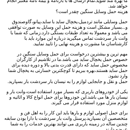
ما بهره مند شوید.تمام ارسال ها با بارنامه و بیمه نامه معتبر انجام
خواهد شد.
هزینه حمل وسایل سنگین چقدر است؟
حمل وسایلی مانند تردمیل،یخچال ساید با ساید،پیانو،گاوصندوق
و...بسیار مشکل است و هزینه حمل این وسایل به صورت توافقی
می باشد و معمولا به تعداد طبقات بستگی دارد.زمانی که شما با
وانت بار سردشت تماس میگیرید درباره این موارد باید با
کارشناسان ما مشورت و هزینه نهایی را تایید نمایید.
مهم ترین و بیشترین درخواست برای حمل وسایل سنگین در
خصوص حمل یخچال ساید می باشد.ما در تلاشیم از کارگران
مخصوص حمل ساید که دارای قدرت بدنی بالا و دوره دیده برای
حمل ساید هستند،بهره ببریم تا کوچکترین خسارتی به یخچال شما
وارد نشود.
حمل و نقل و جابجایی لوازم را به نیسان بار سردشت بار بسپارید.
یکی از خودروهای باربری که بسیار مورد استفاده است،وانت بار و
نیسان بار ها می باشد.این خودروها برای حمل انواع کالا و اثاثیه و
لوازم منزل مورد استفاده قرار می گیرند.
برای حمل اصولی لوازم و بارها باید این کار را به اهل فن و
متخصصین آن بسپارید.پرسنل وانت بار سردشت با دارا بودن سابقه
چندین ساله در زمینه باربری می توانند بهترین خدمات را به شما
عرضه دارند.