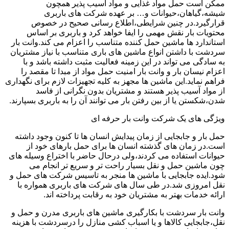
ممکن است حمل مواد غذایی و مواد آسیب پذیر همچون
شیشه،گیاهان،حیوانات و… بر عهده شرکت های باربری
قرارگیرد.در چنین شرایطی،اطلاع رسانی صحیح در خصوص
محتویات بار نقش مهمی را ایفا خواهد کرد و باربری بر اساس
استاندارد ها ماشین حمل کننده متناسب را اعزام می کند.وانت بار
سردشت با داشتن انواع ماشین های باری متناسب با نیاز مشتریان
به سادگی می تواند در این زمینه فعالیت مثبت داشته باشد و با
اعزام نیسان بار و وانت بار امنیت حمل مواد از مبدا تا مقصد را
فراهم نماید.این ماشین ها مجهز به کلیه تجهیزات لازم برای نگهداری
از مواد آسیب پذیر هستند و مشتریان بدون نگرانی از فاسد
شدن،شکستن یا از بین رفتن بار می توانند آن را به باربری بسپارند.
ویژگی های یک شرکت وانت بار حرفه ای
حمل بار و جابجایی از زمان پیدایش انسان ها تا کنون وجود داشته
است.در زمان های گذشته انسان ها برای حمل بارهای خود از
حیوانات استفاده می کردند،ولی درحال حاضر با اختراع وسیله های
چون ماشین حمل و نقل بسیار راحت تر و سریع تر انجام می
شود.ایده جابجایی با ماشین ها منجر به تاسیس شرکت های حمل و
نقل امروزی شد.در طی سال های شرکت های باربری همواره با
ارائه خدمات بهتر به مشتریان خود به رقابت پرداخته اند.
وانت بار سردشت با بکارگیری ماشین های باربری مدرن و حمل و
نقل،جابجایی کالاها و یا اسباب کشی منازل را درسردشت با هزینه