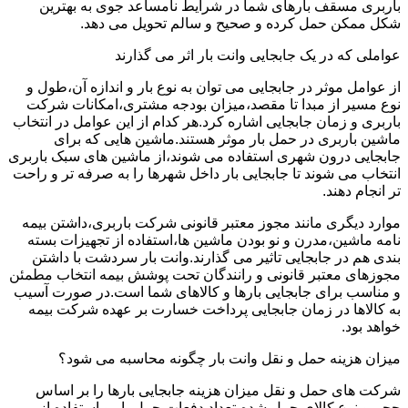
باربری مسقف بارهای شما در شرایط نامساعد جوی به بهترین
شکل ممکن حمل کرده و صحیح و سالم تحویل می دهد.
عواملی که در یک جابجایی وانت بار اثر می گذارند
از عوامل موثر در جابجایی می توان به نوع بار و اندازه آن،طول و
نوع مسیر از مبدا تا مقصد،میزان بودجه مشتری،امکانات شرکت
باربری و زمان جابجایی اشاره کرد.هر کدام از این عوامل در انتخاب
ماشین باربری در حمل بار موثر هستند.ماشین هایی که برای
جابجایی درون شهری استفاده می شوند،از ماشین های سبک باربری
انتخاب می شوند تا جابجایی بار داخل شهرها را به صرفه تر و راحت
تر انجام دهند.
موارد دیگری مانند مجوز معتبر قانونی شرکت باربری،داشتن بیمه
نامه ماشین،مدرن و نو بودن ماشین ها،استفاده از تجهیزات بسته
بندی هم در جابجایی تاثیر می گذارند.وانت بار سردشت با داشتن
مجوزهای معتبر قانونی و رانندگان تحت پوشش بیمه انتخاب مطمئن
و مناسب برای جابجایی بارها و کالاهای شما است.در صورت آسیب
به کالاها در زمان جابجایی پرداخت خسارت بر عهده شرکت بیمه
خواهد بود.
میزان هزینه حمل و نقل وانت بار چگونه محاسبه می شود؟
شرکت های حمل و نقل میزان هزینه جابجایی بارها را بر اساس
حجم و نوع کالای حمل شده،تعداد دفعات حمل بار و استفاده از