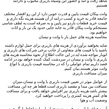
شاهد رفت و آمد و حضور این وسیله باربری محبوب و کارآمد
هستیم.
وانت پیکان قیمت پایین و قدرت خوبی دارد از این رو اقشار مختلف
جامعه قادر به خرید و کسب درامد از آن هستند.هزینه نگه داری و
قیمت خرید قطعات باردو نیز پایین و به صرفه است.به لطف شاسی
مستحکم وانت پیکان قادر به جابه جایی حدود یک تن بار و اثاث
خواهیم بود.
محاسبه هزینه های حمل بار با وانت و نیسان
شاید بخواهید برآوردی از هزینه های باربری برای حمل لوازم داشته
باشید یا با قیمت های متفاوتی از جانب برخی شرکت های باربری و
اتوبار مواجه شده اید.در این حالت اطلاع از نحوه محاسبه هزینه های
باربری با وانت و نیسان در سردشت کمک کننده خواهد بود.در ادامه
قصد داریم تمام عواملی را که در محاسبه قیمت باربری با انواع
وانت موثر هستند،بیان کنیم.
میزان مسافت باربری
از عوامل موثر در تعیین قیمت باربری با وانت و نیسان،میزان
مسافت بین مبدا و مقصد باربری است.قطعا هر چه این مسافت
بیشتر باشد هزینه باربری نیز افزایش خواهد یافت و برای مسافت
های کمتر هزینه کمتری را پرداخت خواهید کرد.
وضعیت آب و هوا
آب و هوای بارانی و برفی،پروسه حمل بار را به لحاظ بارگیری و