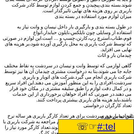
شوند.بسته بندی،پیچیدن و جمع کردن لوازم توسط کادر شرکت
باربری بر روی هزینه های نهایی تاثیرگذار است.
میزان لوازم مورد استفاده در بسته بندی
در طول بسته بندی و بارگیری بار داخل نیسان و وانت نیاز به
استفاده از وسایلی چون نایلکس،نایلون حبابدار،انواع
فوم،طناب،استرچ رپ،کارتن،چسپ و … است.این لوازم در صورتی
که توسط شرکت باربری به محل بارگیری آورده شود،بر هزینه های
نهایی می افزاید.
چیدمان بار و اثاث
گاهی لوازمی که توسط وانت و نیسان در سردشت به نقاط مختلف
جابه جا می شوند،بنا به درخواست مشتری چیدمان آن ها نیز توسط
شرکت باربری انجام می گیرد.شرکت های اتوبار و باربری
سردشت،افرادی را به این منظور آموزش می دهند.این افراد سریع
و در کمال دقت لوازم را طبق سلیقه مشتری در مکان خود قرار
می دهند.در صورتی که افراد خواهان برخورداری از این خدمات
باشند،باید هزینه های باربری بیشتری پرداخت کنند.
تعداد کارگران درخواستی
اتحادیه باربری سردشت برای هر تعداد کارگر باربری هر ساله نرخ
تلفن تماس فوری
ثابتی را اعلام خواهد کرد.مشتری هنگام مراجعه به شرکت باربری با
☞☏
tel:#
توجه به تعداد لوازمی که باید جابه جا شوند،تعداد کارگر مورد نیاز را
به شرکت اعلام خواهد کرد.با توجه به تعداد کارگر