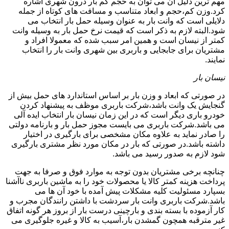
مهم ترین دلیل آن می توان به حجم کم بار درون شهری اشاره
کرد.وزن کم،حجم و ابعاد متناسب و مسافت های کوتاه از جمله
دلایلی است که وانت بار به عنوان وسیله حمل بار انتخاب می
شود.البته لازم به ذکر است که قیمت نرخ حمل بار به وسیله وانت
کمتر از نیسان است و همین امر سبب شده که معمولا افراد و
مشتریان برای جابجایی و باربری بین شهری وانت بار را انتخاب
نمایند.
نیسان بار
در صورتی که ابعاد و وزن بار بر اساس استاندارد های حمل بیش از
گنجایش یک وانت باشد،شرکت باربری موظف به پیشنهاد کردن
خودرو باری دیگر است که در این زمان نیسان بار انتخاب ایده آلی
می باشد.شرکت باربری می بایست مجوز حمل بار و بارنامه دولتی
را صادر نماید به علاوه مکان مشخصی برای بارگیری در اختیار
داشته باشد.در صورتی که بار در مکان مورد نظر مشتری بارگیری
شود لازم به صدور رسید می باشد.
چنانچه برخی مشتریان بدون توجه به موارد فوق و صرفا به جهت
پرداخت هزینه کمتر کالا یا محصولات خود را به ماشین باربری ناآشنا
بسپارد مسئولیت کلیه مشکلات پیش آمده با خود آن ها می
باشد.شرکت باربری وانت بار سردشت با داشتن رانندگان مجرب و
کار آزموده با بسته بندی و بارچینی درست بار از بروز هر گونه اتفاق
غیر مترقبه همچون گمشدن بار،آسیب به کالا و غیره جلوگیری می