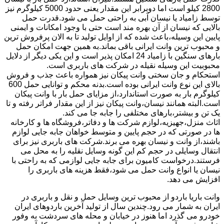
2800 کیلو است اما دوبرابر این مقدار یعنی حدود 5000 کیلوگرم نیز
توسط زامیاد یا نیسان آبی به راحتی حمل می شود.قدرت حمل
بالایی که نیسان از آن بهره مند است حتی با وجود امکانات و ایمنی
پایین این وسیله،باعث شده که از اوایل تولید تا به الان پرفروش ترین
و محبوب ترین وانت ایرانی باقی بماند.به همین جهت امکان حمل
بارهای سنگین با زامیاد 24 امکان پذیر است و این یکی دیگر از دلایل
محبوبیت این وسیله نقیله در شرکت های باربری است.
استحکام و جان سختی وانت پیکان نیز همواره باعث جذب و فروش
بالای این نوع وانت ایرانی بوده است.بدنه محکم و توانایی حمل 600
کیلوگرم بار به صورت استاندارد،از مزایای حمل بار با وانت پیکان
است.البته همانند نیسان،وانت پیکان نیز از این مقدار فراتر رفته و تا
یک تن و بیشتر،بارهای مختلفی را جابه جا می کند.
اثاث منزل،جهیزیه،لوازم شرکت ها و دفاتر،فروشگاه ها و کارخانه
ها در صورتی که در حجم پایین و متوسط خواهان جابه جایی لوازم
باشند،از وانت و نیسان بهره می برند.شرکت های باربری نیز برای
انتقال وسایلی در حجم کم این گونه وسایل نقلیه را به محل می
فرستند.درخواست کامیون برای جابه جایی لوازمی که به راحتی با
نیسان یا انواع وانت حمل می شود،فقط هزینه های باربری را
افزایش می دهد.
وانت باریا باردو از محبوب ترین وسایل حمل و نقل و باربری در
ایران به شمار می رود.چندین سال از تولید آخرین باردوهای ایران
خودرو می گذرد اما هنوز در خیابان و محله های سردشت به وفور