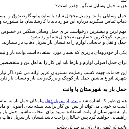
شد.
هزینه حمل وسایل سنگین چقدر است؟
حمل وسایلی مانند تردمیل،یخچال ساید با ساید،پیانو،گاوصندوق و...
ذهاب تماس میگیرید درباره این موارد باید با کارشناسان ما مشورت و هزی
مهم ترین و بیشترین درخواست برای حمل وسایل سنگین در خصوص حمل 
ببریم تا کوچکترین خسارتی به یخچال شما وارد نشود.
حمل و نقل و جابجایی لوازم را به نیسان بار سرپل ذهاب بار بسپارید.
یکی از خودروهای باربری که بسیار مورد استفاده است،وانت بار و نیسان
برای حمل اصولی لوازم و بارها باید این کار را به اهل فن و متخصصین 
این خدمات جهت کسب رضایت مشتریان عزیز ارائه می شود.اگر نیاز به
شهری،انواع ماشین حمل بار کوچک و بزرگ،وانت بار و نیسان بار دارید
حمل بار به شهرستان با وانت
همان طور که اشاره شد
وانت بار سرپل ذهاب
،امکان حمل بار به تما
است به خوبی می تواند از پس این کار برآید.با بسته بندی اصولی و م
بار به شهرستان از وانت استفاده نمایید.برای انتخاب ماشین حمل بار ب
راهنمایی خواهند کرد پس خیالتان راحت باشد.نیسان بار سرپل ذهاب بار از
وانت بار تلفنی و ارزان در سرپل ذهاب