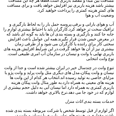
مسافت بین مبدا و مقصد باربری است.قطعا هر چه این مسافت
بیشتر باشد هزینه باربری نیز افزایش خواهد یافت و برای مسافت
های کمتر هزینه کمتری را پرداخت خواهید کرد.
وضعیت آب و هوا
آب و هوای بارانی و برفی،پروسه حمل بار را به لحاظ بارگیری و
ترافیک سخت تر خواهد کرد.کارگران باید با احتیاط بیشتری لوازم را
جابه جا کنند و بارگیری و بسته بندی آن ها باید به گونه ای باشد که
در معرض خیس شدن قرار نگیرند.همه این عوامل باعث افزایش
سختی کار برای راننده یا کارگران می شود و از طرفی زمان
بیشتری نیز از آن ها خواهد گرفت.در این شرایط افزایش هزینه های
باربری نهایی با وانت و نیسان در سازمان آب امری طبیعی است.
نوع وانت انتخابی
تنوع وانت در چندسال خیر در ایران بیشتر شده است و جدا از وانت
نیسان و وانت پیکان،مدل های دیگری مثل وانت پراید و وانت پژو با
مزایای خاصی به تولید رسیده اند.انتخاب هر کدام از این وانت ها
هزینه های معینی به همراه دارد.به طور مثال وانت پیکان هزینه
باربری کمتری به همراه دارد اما نیسان آبی به دلیل حجم بیشتری از
لوازم که در خود جا می دهد،نرخ بالاتری خواهد داشت.
خدمات بسته بندی اثاث منزل
اگر لوازم از قبل توسط شخص یا شرکت مربوطه بسته بندی شده
باشند مقداری در هزینه های نهایی باربری با نیسان و وانت در