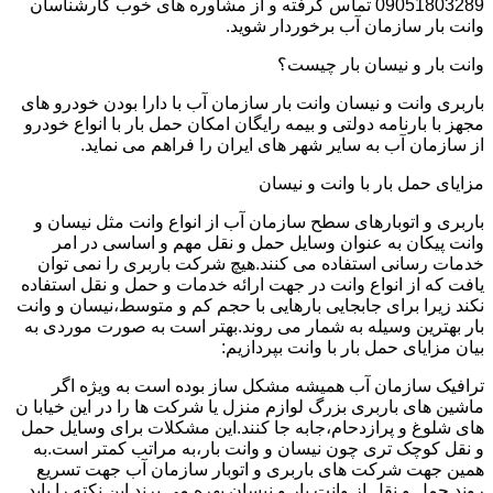
09051803289 تماس گرفته و از مشاوره های خوب کارشناسان
وانت بار سازمان آب برخوردار شوید.
وانت بار و نیسان بار چیست؟
باربری وانت و نیسان وانت بار سازمان آب با دارا بودن خودرو های
مجهز با بارنامه دولتی و بیمه رایگان امکان حمل بار با انواع خودرو
از سازمان آب به سایر شهر های ایران را فراهم می نماید.
مزایای حمل بار با وانت و نیسان
باربری و اتوبارهای سطح سازمان آب از انواع وانت مثل نیسان و
وانت پیکان به عنوان وسایل حمل و نقل مهم و اساسی در امر
خدمات رسانی استفاده می کنند.هیچ شرکت باربری را نمی توان
یافت که از انواع وانت در جهت ارائه خدمات و حمل و نقل استفاده
نکند زیرا برای جابجایی بارهایی با حجم کم و متوسط،نیسان و وانت
بار بهترین وسیله به شمار می روند.بهتر است به صورت موردی به
بیان مزایای حمل بار با وانت بپردازیم:
ترافیک سازمان آب همیشه مشکل ساز بوده است به ویژه اگر
ماشین های باربری بزرگ لوازم منزل یا شرکت ها را در این خیابا ن
های شلوغ و پرازدحام،جابه جا کنند.این مشکلات برای وسایل حمل
و نقل کوچک تری چون نیسان و وانت بار،به مراتب کمتر است.به
همین جهت شرکت های باربری و اتوبار سازمان آب جهت تسریع
روند حمل و نقل از وانت بار و نیسان بهره می برند.این نکته را باید