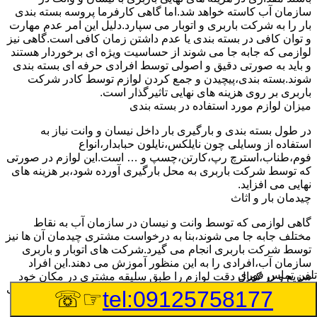
سازمان آب کاسته خواهد شد.اما گاهی کارفرما پروسه بسته بندی
بار را به شرکت باربری و اتوبار می سپارد.دلیل این امر عدم مهارت
و توان کافی در بسته بندی یا عدم داشتن زمان کافی است.گاهی نیز
لوازمی که جابه جا می شوند از حساسیت ویژه ای برخوردار هستند
و باید به صورتی دقیق و اصولی توسط افرادی حرفه ای بسته بندی
شوند.بسته بندی،پیچیدن و جمع کردن لوازم توسط کادر شرکت
باربری بر روی هزینه های نهایی تاثیرگذار است.
میزان لوازم مورد استفاده در بسته بندی
در طول بسته بندی و بارگیری بار داخل نیسان و وانت نیاز به
استفاده از وسایلی چون نایلکس،نایلون حبابدار،انواع
فوم،طناب،استرچ رپ،کارتن،چسپ و … است.این لوازم در صورتی
که توسط شرکت باربری به محل بارگیری آورده شود،بر هزینه های
نهایی می افزاید.
چیدمان بار و اثاث
گاهی لوازمی که توسط وانت و نیسان در سازمان آب به نقاط
مختلف جابه جا می شوند،بنا به درخواست مشتری چیدمان آن ها نیز
توسط شرکت باربری انجام می گیرد.شرکت های اتوبار و باربری
سازمان آب،افرادی را به این منظور آموزش می دهند.این افراد
تلفن تماس فوری
سریع و در کمال دقت لوازم را طبق سلیقه مشتری در مکان خود
قرار می دهند.در صورتی که افراد خواهان برخورداری از این خدمات
☞☏
tel:09125758177
باشند،باید هزینه های باربری بیشتری پرداخت کنند.
تعداد کارگران درخواستی