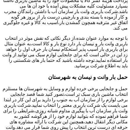
پرداخت هزینه کمتر کالا یا محصولات خود را به ماشین باربری ناآشنا
بسپارد مسئولیت کلیه مشکلات پیش آمده با خود آن ها می
باشد.شرکت باربری وانت بار سازمان آب با داشتن رانندگان مجرب
و کار آزموده با بسته بندی و بارچینی درست بار از بروز هر گونه
اتفاق غیر مترقبه همچون گمشدن بار،آسیب به کالا و غیره جلوگیری
می کند.
با توجه به موارد عنوان شده،از دیگر نکاتی که نقش موثر در انتخاب
باربری وانت بار و نیسان بار دارد نوع بار و کالا است،به عنوان مثال
برای باربری بار آسیب پذیر استحکام نیسان بار حرف اول را خواهد
زد این در حالی است که برای جابجایی لوازم سبک می توانید از وانت
بار استفاده نمایید.توجه داشته باشید که حتما بار های شکستنی را
باید به اطلاع شرکت برسانید.
حمل بار وانت و نیسان به شهرستان
حمل و جابجایی برخی خرده لوازم و وسایل به شهرستان ها مستلزم
انتخاب ماشین باری سبک تر است،تصور کنید شما قصد جابجایی
برخی لوازم را از سازمان آب به جنوب را دارید برای این کار در ابتدا
می بایست یک شرکت باربری معتبر را انتخاب نمایید.شرکت باربری
وانت بار سازمان آب با پیگیری مداوم شبانه روزی،شرایطی را برای
شما فراهم نموده که بتوانید لوازم خود را از هرگوشه کشور به
مکانی دیگر انتقال دهید،همچنین این شرکت با ارائه مشاوره های
حرفه ای درست ترین انتخاب را پیش روی شما قرار می دهد.وانت