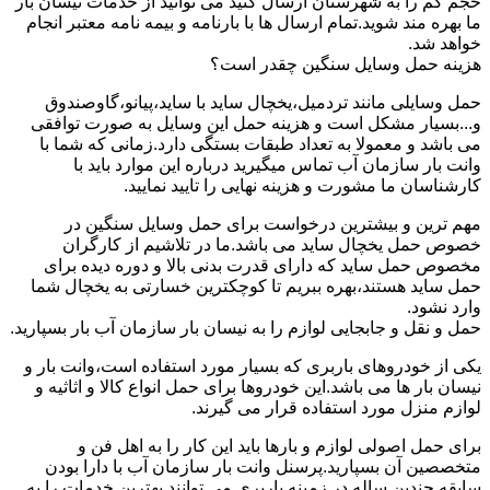
حجم کم را به شهرستان ارسال کنید می توانید از خدمات نیسان بار
ما بهره مند شوید.تمام ارسال ها با بارنامه و بیمه نامه معتبر انجام
خواهد شد.
هزینه حمل وسایل سنگین چقدر است؟
حمل وسایلی مانند تردمیل،یخچال ساید با ساید،پیانو،گاوصندوق
و...بسیار مشکل است و هزینه حمل این وسایل به صورت توافقی
می باشد و معمولا به تعداد طبقات بستگی دارد.زمانی که شما با
وانت بار سازمان آب تماس میگیرید درباره این موارد باید با
کارشناسان ما مشورت و هزینه نهایی را تایید نمایید.
مهم ترین و بیشترین درخواست برای حمل وسایل سنگین در
خصوص حمل یخچال ساید می باشد.ما در تلاشیم از کارگران
مخصوص حمل ساید که دارای قدرت بدنی بالا و دوره دیده برای
حمل ساید هستند،بهره ببریم تا کوچکترین خسارتی به یخچال شما
وارد نشود.
حمل و نقل و جابجایی لوازم را به نیسان بار سازمان آب بار بسپارید.
یکی از خودروهای باربری که بسیار مورد استفاده است،وانت بار و
نیسان بار ها می باشد.این خودروها برای حمل انواع کالا و اثاثیه و
لوازم منزل مورد استفاده قرار می گیرند.
برای حمل اصولی لوازم و بارها باید این کار را به اهل فن و
متخصصین آن بسپارید.پرسنل وانت بار سازمان آب با دارا بودن
سابقه چندین ساله در زمینه باربری می توانند بهترین خدمات را به