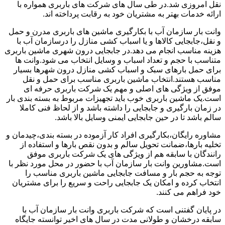
نقل امروزی شد.در طی سال های شرکت های باربری همواره با
ارائه خدمات بهتر به مشتریان خود به رقابت پرداخته اند.
وانت بار سازمان آب با بکارگیری ماشین های باربری مدرن و حمل
و نقل،جابجایی کالاها و یا اسباب کشی منازل را درسازمان آب با
هزینه مناسب انجام می دهد.در جابجایی درون شهری ماشین باربری
متناسب با حجم و تعداد اسباب و وسایل انتخاب می شود.وانت ها
برای حمل بارهای سبک و اسباب کشی منازل درون شهرها بسیار
مناسب هستند.انتخاب ماشین باربری مناسب برای حمل و نقل
موفق از ویژگی های اصلی و مهم یک شرکت باربری حرفه ای
است.یک ماشین باربری خوب باید تجهیزات مربوط به بسته بندی بار
در زمان بارگیری و جابجایی را داشته باشد و از لحاظ فنی کاملا
سالم باشد تا در حین جابجایی ایمنی وسایل بالا باشد.
مشاوره رایگان،بکارگیری افراد کار آزموده در بسته بندی،چیدمان و
تخلیه بارها،ضمانت تحویل سالم و بدون نقص بارها و استفاده از
رانندگان با سابقه هم از ویژگی های یک شرکت باربری موفق
است.مشاورین وانت بار سازمان آب با حضور در محل مورد نظر با
توجه به حجم بار و مسافت جابجایی ماشین باربری مناسب را
انتخاب کرده و امکان یک جابجایی راحت و سریع را برای مشتریان
خود فراهم می کنند.
در پایان گفتنی است که شرکت باربری وانت بار سازمان آب با
سابقه درخشان و طولانی مدت در سال های اخیر توانسته جایگاه