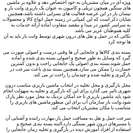
ویژه ای در میان مشتریان به خود اختصاص دهد و علاوه بر ماشین
های سنگین همچون تریلی و کامیون به عنوان یک باربری وانت بار و
نیسان بار در این عرصه فعالیت های بسزایی داشته باشد،همچنین
شایان ذکر است که این کمپانی در زمینه حمل انواع کالا و محصولات
به سراسر کشور در مبدا و مقصد متفاوت آماده ارائه خدمات به
کلیه هموطنان عزیز می باشد.
نکاتی که در حمل و نقل های درون شهری توسط وانت بار باید به آن
ها توجه کرد
بسته بندی کالاها و جابجایی آن ها وقتی درست و اصولی صورت می
گیرد که وسایل به طور صحیح و اصولی بسته بندی شده و آماده
حمل شوند.بسته بندی اصولی یک جابجایی راحت و بدون کمترین
خسارت را ممکن می سازد.همچنین بسته بندی باعث سرعت در
بارگیری و تخلیه شده و چیدمان را راحت تر می کند.
محل بارگیری و محل تخلیه در انتخاب ماشین باربری مناسب درون
شهری تاثیر می گذارد.برای این که بارگیری و تخلیه به سهولت انجام
شود باید ماشین باربری تا حد امکان نزدیک به محل مورد نظر پارک
شود.وانت بار سازمان آب برای این منظورماشین های باربری را
متناسب با مکان مشتریان انتخاب می کند.
سرعت حمل و نقل به مسافت حمل بار،مهارت راننده و آشنایی آن
با مسیرهای درون شهر بستگی دارد.البته بسته بندی صحیح و
استفاده از افراد آموزش دیده در بارگیری و تخلیه زمان جابجایی را