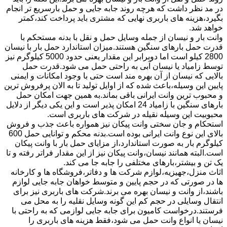
در مد نظر داشت که هرچه روند جابه جایی و حمل بارسریع تر انجام
بگیرد،هزینه های باربری نهایی که مشتری باید پرداخت کند،کمتر
خواهد شد.
وانت بار و نیسان از جمله وسایل حمل و نقل با بدنه مستحکم با
قدرت حمل بارهای سنگین هستند.میزان استاندارد حمل بار با نیسان
2800 کیلو است اما دوبرابر این مقدار یعنی حدود 5000 کیلوگرم نیز
توسط زامیاد یا نیسان آبی به راحتی حمل می شود.قدرت حمل
بالایی که نیسان از آن بهره مند است حتی با وجود امکانات و ایمنی
پایین این وسیله،باعث شده که از اوایل تولید تا به الان پرفروش ترین
و محبوب ترین وانت ایرانی باقی بماند.به همین جهت امکان حمل
بارهای سنگین با زامیاد 24 امکان پذیر است و این یکی دیگر از دلایل
محبوبیت این وسیله نقیله در شرکت های باربری است.
استحکام و جان سختی وانت پیکان نیز همواره باعث جذب و فروش
بالای این نوع وانت ایرانی بوده است.بدنه محکم و توانایی حمل 600
کیلوگرم بار به صورت استاندارد،از مزایای حمل بار با وانت پیکان
است.البته همانند نیسان،وانت پیکان نیز از این مقدار فراتر رفته و تا
یک تن و بیشتر،بارهای مختلفی را جابه جا می کند.
اثاث منزل،جهیزیه،لوازم شرکت ها و دفاتر،فروشگاه ها و کارخانه
ها در صورتی که در حجم پایین و متوسط خواهان جابه جایی لوازم
باشند،از وانت و نیسان بهره می برند.شرکت های باربری نیز برای
انتقال وسایلی در حجم کم این گونه وسایل نقلیه را به محل می
فرستند.درخواست کامیون برای جابه جایی لوازمی که به راحتی با
نیسان یا انواع وانت حمل می شود،فقط هزینه های باربری را