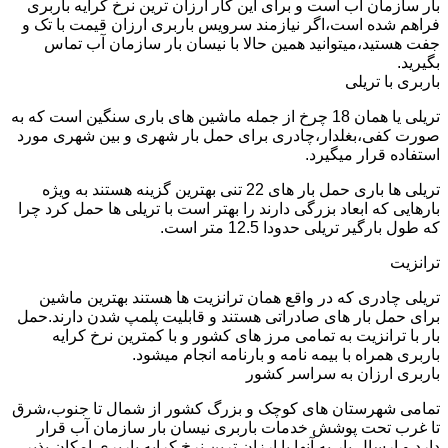
بار سازمان آب است و برای این کار ارزان ترین نرخ کرایه باربری
فراهم شده است،اگر نیازمند سرویس باربری ارزان قیمت با تک و
جفت هستید،میتوانید همین حالا با نیسان بار سازمان آب تماس
بگیرید.
باربری با تریلی
تریلی یا همان 18 چرخ از جمله ماشین های باری سنگین است که به
صورت کفی،بغلدار،چادری برای حمل بار شهری و بین شهری مورد
استفاده قرار میگیرد.
تریلی ها باری حمل بار های 22 تنی بهترین گزینه هستند به ویژه
بارهایی که ابعاد بزرگی دارند را بهتر است با تریلی ها حمل کرد چرا
که طول بارگیر تریلی حدودا 12.5 متر است.
ترانزیت
تریلی چادری که در واقع همان ترانزیت ها هستند بهترین ماشین
برای حمل بار های صادراتی هستند و قابلیت پلمپ شدن دارند.حمل
بار با ترانزیت به تمامی مرز های کشور و با کمترین نرخ کرایه
باربری همراه با بیمه نامه و بارنامه انجام میشود.
باربری ارزان به سراسر کشور
تمامی شهرستان های کوچک و بزرگ کشور از شمال تا جنوب،شرق
تا غرب تحت پوشش خدمات باربری نیسان بار سازمان آب قرار
دارد و ارسال بار به آنها با ارزان ترین نرخ کرایه باربری امکان پذیر