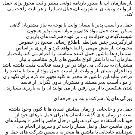
بار سازمان آب با صدور بارنامه دولتی معتبر و ثبت مجوز برای حمل
بار وانت و نیسان به شهرستان،خیال شما را از هر بابت راحت می
کند.
حمل بار آسیب پذیر با نیسان وانت با توجه به نیاز مشتریان گاهی
ممکن است حمل مواد غذایی و مواد آسیب پذیر همچون
شیشه،گیاهان،حیوانات و… بر عهده شرکت های باربری
قرارگیرد.در چنین شرایطی،اطلاع رسانی صحیح در خصوص
محتویات بار نقش مهمی را ایفا خواهد کرد و باربری بر اساس
استاندارد ها ماشین حمل کننده متناسب را اعزام می کند.وانت بار
سازمان آب با داشتن انواع ماشین های باری متناسب با نیاز
مشتریان به سادگی می تواند در این زمینه فعالیت مثبت داشته باشد
و با اعزام نیسان بار و وانت بار امنیت حمل مواد از مبدا تا مقصد را
فراهم نماید.این ماشین ها مجهز به کلیه تجهیزات لازم برای نگهداری
از مواد آسیب پذیر هستند و مشتریان بدون نگرانی از فاسد
شدن،شکستن یا از بین رفتن بار می توانند آن را به باربری بسپارند.
ویژگی های یک شرکت وانت بار حرفه ای
حمل بار و جابجایی از زمان پیدایش انسان ها تا کنون وجود داشته
است.در زمان های گذشته انسان ها برای حمل بارهای خود از
حیوانات استفاده می کردند،ولی درحال حاضر با اختراع وسیله های
چون ماشین حمل و نقل بسیار راحت تر و سریع تر انجام می
شود.ایده جابجایی با ماشین ها منجر به تاسیس شرکت های حمل و