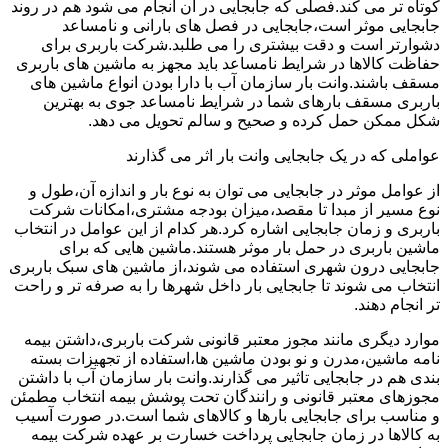
کوتاه تر می کند.فصلی که جابجایی در آن انجام می شود هم در روند
جابجایی موثر است،جابجایی در فصل های بارانی و نامساعد
دشوارتر است و دقت بیشتری را می طلبد.شرکت باربری برای
حفاظت کالاها در شرایط نامساعد باید مجهز به ماشین های باربری
مسقف باشند.وانت بار سازمان آب با دارا بودن انواع ماشین های
باربری مسقف بارهای شما در شرایط نامساعد جوی به بهترین
شکل ممکن حمل کرده و صحیح و سالم تحویل می دهد.
عواملی که در یک جابجایی وانت بار اثر می گذارند
از عوامل موثر در جابجایی می توان به نوع بار و اندازه آن،طول و
نوع مسیر از مبدا تا مقصد،میزان بودجه مشتری،امکانات شرکت
باربری و زمان جابجایی اشاره کرد.هر کدام از این عوامل در انتخاب
ماشین باربری در حمل بار موثر هستند.ماشین هایی که برای
جابجایی درون شهری استفاده می شوند،از ماشین های سبک باربری
انتخاب می شوند تا جابجایی بار داخل شهرها را به صرفه تر و راحت
تر انجام دهند.
موارد دیگری مانند مجوز معتبر قانونی شرکت باربری،داشتن بیمه
نامه ماشین،مدرن و نو بودن ماشین ها،استفاده از تجهیزات بسته
بندی هم در جابجایی تاثیر می گذارند.وانت بار سازمان آب با داشتن
مجوزهای معتبر قانونی و رانندگان تحت پوشش بیمه انتخاب مطمئن
و مناسب برای جابجایی بارها و کالاهای شما است.در صورت آسیب
به کالاها در زمان جابجایی پرداخت خسارت بر عهده شرکت بیمه