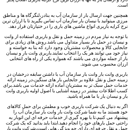
است.
همچنین جهت ارسال بار از سازمان آب به بنادر،لنگرگاه ها و مناطق
مرزی میتوانید با نیسان بار سازمان آب تماس بگیرید تا با ارزان ترین
نرخ کرایه باربری انواع ماشین های باری را در ختیارتان قرار دهد.
با توجه به نیاز مردم در زمینه حمل و نقل و باربری استفاده از وانت
و نیسان در حمل بار بسیار متداول می باشد.روش های زیادی برای
جابجایی کالا و محصولات مشتریان وجود دارد که بنا به خواسته و
نیاز خود می توانند هر یک را انتخاب نمایند.باربری وانت بار و نیسان
بار از جمله مواردی می باشند که همواره یکی از راه های انتخابی
ارزان محسوب می شوند.
باربری وانت بار وانت بار سازمان آب با داشتن سابقه درخشان در
زمینه حمل و نقل علاوه بر جابجایی بار های سنگین،در زمینه ارائه
خدمات حمل سبک تر به مشتریان آماده ارائه خدمات می باشد.برای
کسب اطلاعات بیشتر در زمینه آشنایی با اصول اولیه باربری وانت
بار و نیسان بار با ما همراه باشید.
اگر به دنبال یک شرکت باربری خوب و مطمئن برای حمل کالاهای
خود هستند ما به شما شرکت وانت بار وانت بار سازمان آب را
پیشنهاد می کنیم،تا با بهره گیری از خدمات حرفه ای این اتوبار به
راحتی حمل بارهای خود را انجام دهید.ابتدا باید بدانید که یک شرکت
حمل و نقل حرفه ای دارای چه ویژگی هایی است،شرکت وانت بار