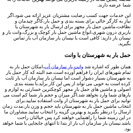
شما عرضه دارند.
این خدمات جهت کسب رضایت مشتریان عزیز ارائه می شود.اگر
نیاز به کارگر خالی برای بسته بندی و حمل بار،کاگر چیدمان و
نظافت،ماشین حمل بار مجهز برای ارسال بار به شهرستان یا
باربری درون شهری،انواع ماشین حمل بار کوچک و بزرگ،وانت بار و
نیسان بار دارید: کافی است با نیسان بار سازمان آب بار تماس
بگیرید.
حمل بار به شهرستان با وانت
همان طور که اشاره شد
وانت بار سازمان آب
،امکان حمل بار به
تمام شهرهای ایران را فراهم آورده است.صد البته که کار حمل بار
به شهرستان بسیار دشوار است اما نیسان بار سازمان آب بار ثابت
کرده است به خوبی می تواند از پس این کار برآید.با بسته بندی
اصولی و ماشین های حمل بار مجهز کوچکترین خسارتی به لوازم و
بارهای شما وارد نخواهد شد.اگر میزان و حجم بار شما کم است می
توانید برای حمل بار به شهرستان از وانت استفاده نمایید.برای
انتخاب ماشین حمل بار به شهرستان باید حجم و وزن بار،مدت زمان
ارسال را درنظر بگیرید و بهترین گزینه را انتخاب نمایید.مشاوران ما
در این زمینه شما را راهنمایی خواهند کرد پس خیالتان راحت
باشد.نیسان بار سازمان آب بار از بتدا تا انتهای جابجایی با شما خواهد
بود.