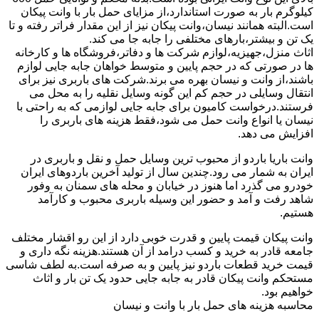
کیلوگرم بار به صورت استاندارد،از مزایای حمل بار با وانت پیکان
است.البته همانند نیسان،وانت پیکان نیز از این مقدار فراتر رفته و تا
یک تن و بیشتر،بارهای مختلفی را جابه جا می کند.
اثاث منزل،جهیزیه،لوازم شرکت ها و دفاتر،فروشگاه ها و کارخانه
ها در صورتی که در حجم پایین و متوسط خواهان جابه جایی لوازم
باشند،از وانت و نیسان بهره می برند.شرکت های باربری نیز برای
انتقال وسایلی در حجم کم این گونه وسایل نقلیه را به محل می
فرستند.درخواست کامیون برای جابه جایی لوازمی که به راحتی با
نیسان یا انواع وانت حمل می شود،فقط هزینه های باربری را
افزایش می دهد.
وانت باریا باردو از محبوب ترین وسایل حمل و نقل و باربری در
ایران به شمار می رود.چندین سال از تولید آخرین باردوهای ایران
خودرو می گذرد اما هنوز در خیابان و محله های سمنان به وفور
شاهد رفت و آمد و حضور این وسیله باربری محبوب و کارآمد
هستیم.
وانت پیکان قیمت پایین و قدرت خوبی دارد از این رو اقشار مختلف
جامعه قادر به خرید و کسب درامد از آن هستند.هزینه نگه داری و
قیمت خرید قطعات باردو نیز پایین و به صرفه است.به لطف شاسی
مستحکم وانت پیکان قادر به جابه جایی حدود یک تن بار و اثاث
خواهیم بود.
محاسبه هزینه های حمل بار با وانت و نیسان