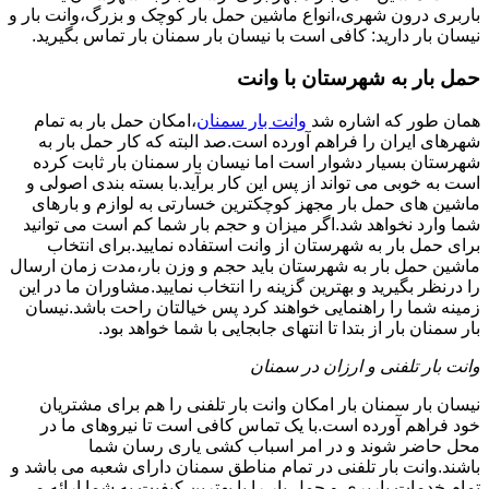
باربری درون شهری،انواع ماشین حمل بار کوچک و بزرگ،وانت بار و
نیسان بار دارید: کافی است با نیسان بار سمنان بار تماس بگیرید.
حمل بار به شهرستان با وانت
همان طور که اشاره شد
وانت بار سمنان
،امکان حمل بار به تمام
شهرهای ایران را فراهم آورده است.صد البته که کار حمل بار به
شهرستان بسیار دشوار است اما نیسان بار سمنان بار ثابت کرده
است به خوبی می تواند از پس این کار برآید.با بسته بندی اصولی و
ماشین های حمل بار مجهز کوچکترین خسارتی به لوازم و بارهای
شما وارد نخواهد شد.اگر میزان و حجم بار شما کم است می توانید
برای حمل بار به شهرستان از وانت استفاده نمایید.برای انتخاب
ماشین حمل بار به شهرستان باید حجم و وزن بار،مدت زمان ارسال
را درنظر بگیرید و بهترین گزینه را انتخاب نمایید.مشاوران ما در این
زمینه شما را راهنمایی خواهند کرد پس خیالتان راحت باشد.نیسان
بار سمنان بار از بتدا تا انتهای جابجایی با شما خواهد بود.
وانت بار تلفنی و ارزان در سمنان
نیسان بار سمنان بار امکان وانت بار تلفنی را هم برای مشتریان
خود فراهم آورده است.با یک تماس کافی است تا نیروهای ما در
محل حاضر شوند و در امر اسباب کشی یاری رسان شما
باشند.وانت بار تلفنی در تمام مناطق سمنان دارای شعبه می باشد و
تمام خدمات باربری و حمل بار را با بهترین کیفیت به شما ارائه می