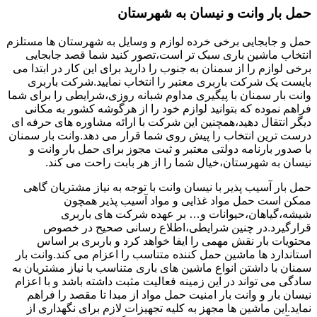
حمل بار وانت و نیسان به شهرستان
حمل و جابجایی برخی خرده لوازم و وسایل به شهرستان ها مستلزم
انتخاب ماشین باری سبک تر است،تصور کنید شما قصد جابجایی
برخی لوازم را از سمنان به جنوب را دارید برای این کار در ابتدا می
بایست یک شرکت باربری معتبر را انتخاب نمایید.شرکت باربری
وانت بار سمنان با پیگیری مداوم شبانه روزی،شرایطی را برای شما
فراهم نموده که بتوانید لوازم خود را از هرگوشه کشور به مکانی
دیگر انتقال دهید،همچنین این شرکت با ارائه مشاوره های حرفه ای
درست ترین انتخاب را پیش روی شما قرار می دهد.وانت بار سمنان
با صدور بارنامه دولتی معتبر و ثبت مجوز برای حمل بار وانت و
نیسان به شهرستان،خیال شما را از هر بابت راحت می کند.
حمل بار آسیب پذیر با نیسان وانت با توجه به نیاز مشتریان گاهی
ممکن است حمل مواد غذایی و مواد آسیب پذیر همچون
شیشه،گیاهان،حیوانات و… بر عهده شرکت های باربری
قرارگیرد.در چنین شرایطی،اطلاع رسانی صحیح در خصوص
محتویات بار نقش مهمی را ایفا خواهد کرد و باربری بر اساس
استاندارد ها ماشین حمل کننده متناسب را اعزام می کند.وانت بار
سمنان با داشتن انواع ماشین های باری متناسب با نیاز مشتریان به
سادگی می تواند در این زمینه فعالیت مثبت داشته باشد و با اعزام
نیسان بار و وانت بار امنیت حمل مواد از مبدا تا مقصد را فراهم
نماید.این ماشین ها مجهز به کلیه تجهیزات لازم برای نگهداری از