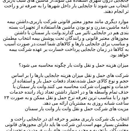
جابجایی درون شهری استفاده می شوند،از ماشین های سبک باربری
انتخاب می شوند تا جابجایی بار داخل شهرها را به صرفه تر و راحت
تر انجام دهند.
موارد دیگری مانند مجوز معتبر قانونی شرکت باربری،داشتن بیمه
نامه ماشین،مدرن و نو بودن ماشین ها،استفاده از تجهیزات بسته
بندی هم در جابجایی تاثیر می گذارند.وانت بار سمنان با داشتن
مجوزهای معتبر قانونی و رانندگان تحت پوشش بیمه انتخاب مطمئن
و مناسب برای جابجایی بارها و کالاهای شما است.در صورت آسیب
به کالاها در زمان جابجایی پرداخت خسارت بر عهده شرکت بیمه
خواهد بود.
میزان هزینه حمل و نقل وانت بار چگونه محاسبه می شود؟
شرکت های حمل و نقل میزان هزینه جابجایی بارها را بر اساس
حجم و نوع کالای حمل شده،تعداد دفعات حمل بار و استفاده از
خدمات و تجهیزات شرکت محاسبه می کنند.وانت بار سمنان با
حذف تمام واسطه ها و در اختیار داشتن تعداد زیاد راننده خدمات
خود را با مناسب ترین تعرفه نرخ حمل و نقل ممکن و به صورت ۲۴
ساعت شبانه روزی به مشتریان ارائه می دهد.
مزیت های شرکت حمل و نقل وانت بار وانت بار سمنان
انتخاب یک شرکت باربری معتبر و حرفه ای در جابجایی راحت و
مطمئن بسیار مهم است.این شرکت ها باید دارای مجوزهای قانونی
معتبر،کادر با تجربه و مجرب،ماشین های باربری مدرن و تجهیزات