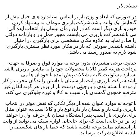
نیسان بار
در صورتی که ابعاد و وزن بار بر اساس استاندارد های حمل بیش از
گنجایش یک وانت باشد،شرکت باربری موظف به پیشنهاد کردن
خودرو باری دیگر است که در این زمان نیسان بار انتخاب ایده آلی
می باشد.شرکت باربری می بایست مجوز حمل بار و بارنامه دولتی
را صادر نماید به علاوه مکان مشخصی برای بارگیری در اختیار
داشته باشد.در صورتی که بار در مکان مورد نظر مشتری بارگیری
شود لازم به صدور رسید می باشد.
چنانچه برخی مشتریان بدون توجه به موارد فوق و صرفا به جهت
پرداخت هزینه کمتر کالا یا محصولات خود را به ماشین باربری ناآشنا
بسپارد مسئولیت کلیه مشکلات پیش آمده با خود آن ها می
باشد.شرکت باربری وانت بار سمنان با داشتن رانندگان مجرب و کار
آزموده با بسته بندی و بارچینی درست بار از بروز هر گونه اتفاق غیر
مترقبه همچون گمشدن بار،آسیب به کالا و غیره جلوگیری می کند.
با توجه به موارد عنوان شده،از دیگر نکاتی که نقش موثر در انتخاب
باربری وانت بار و نیسان بار دارد نوع بار و کالا است،به عنوان مثال
برای باربری بار آسیب پذیر استحکام نیسان بار حرف اول را خواهد
زد این در حالی است که برای جابجایی لوازم سبک می توانید از وانت
بار استفاده نمایید.توجه داشته باشید که حتما بار های شکستنی را
باید به اطلاع شرکت برسانید.