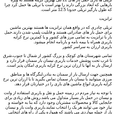
بارهایی که ابعاد بزرگی دارند را بهتر است با تریلی ها حمل کرد چرا
که طول بارگیر تریلی حدودا 12.5 متر است.
ترانزیت
تریلی چادری که در واقع همان ترانزیت ها هستند بهترین ماشین
برای حمل بار های صادراتی هستند و قابلیت پلمپ شدن دارند.حمل
بار با ترانزیت به تمامی مرز های کشور و با کمترین نرخ کرایه
باربری همراه با بیمه نامه و بارنامه انجام میشود.
باربری ارزان به سراسر کشور
تمامی شهرستان های کوچک و بزرگ کشور از شمال تا جنوب،شرق
تا غرب تحت پوشش خدمات باربری نیسان بار سمنان قرار دارد و
ارسال بار به آنها با ارزان ترین نرخ کرایه باربری امکان پذیر است.
همچنین جهت ارسال بار از سمنان به بنادر،لنگرگاه ها و مناطق
مرزی میتوانید با نیسان بار سمنان تماس بگیرید تا با ارزان ترین نرخ
کرایه باربری انواع ماشین های باری را در ختیارتان قرار دهد.
با توجه به نیاز مردم در زمینه حمل و نقل و باربری استفاده از وانت
و نیسان در حمل بار بسیار متداول می باشد.روش های زیادی برای
جابجایی کالا و محصولات مشتریان وجود دارد که بنا به خواسته و
نیاز خود می توانند هر یک را انتخاب نمایند.باربری وانت بار و نیسان
بار از جمله مواردی می باشند که همواره یکی از راه های انتخابی