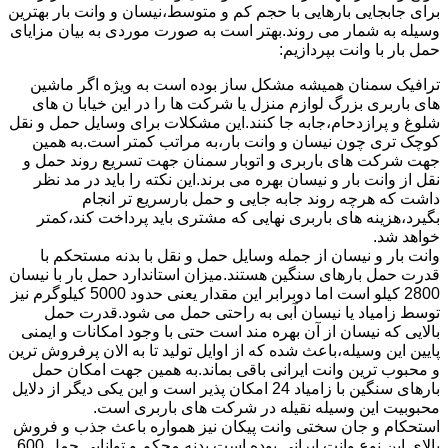
برای جابجایی بارهایی با حجم کم و متوسط،نیسان و وانت بار بهترین
وسیله به شمار می روند.بهتر است به صورت موردی به بیان مزایای
حمل بار با وانت بپردازیم:
ترافیک سمنان همیشه مشکل ساز بوده است به ویژه اگر ماشین
های باربری بزرگ لوازم منزل یا شرکت ها را در این خیابا ن های
شلوغ و پرازدحام،جابه جا کنند.این مشکلات برای وسایل حمل و نقل
کوچک تری چون نیسان و وانت بار،به مراتب کمتر است.به همین
جهت شرکت های باربری و اتوبار سمنان جهت تسریع روند حمل و
نقل از وانت بار و نیسان بهره می برند.این نکته را باید در مد نظر
داشت که هرچه روند جابه جایی و حمل بارسریع تر انجام
بگیرد،هزینه های باربری نهایی که مشتری باید پرداخت کند،کمتر
خواهد شد.
وانت بار و نیسان از جمله وسایل حمل و نقل با بدنه مستحکم با
قدرت حمل بارهای سنگین هستند.میزان استاندارد حمل بار با نیسان
2800 کیلو است اما دوبرابر این مقدار یعنی حدود 5000 کیلوگرم نیز
توسط زامیاد یا نیسان آبی به راحتی حمل می شود.قدرت حمل
بالایی که نیسان از آن بهره مند است حتی با وجود امکانات و ایمنی
پایین این وسیله،باعث شده که از اوایل تولید تا به الان پرفروش ترین
و محبوب ترین وانت ایرانی باقی بماند.به همین جهت امکان حمل
بارهای سنگین با زامیاد 24 امکان پذیر است و این یکی دیگر از دلایل
محبوبیت این وسیله نقیله در شرکت های باربری است.
استحکام و جان سختی وانت پیکان نیز همواره باعث جذب و فروش
بالای این نوع وانت ایرانی بوده است.بدنه محکم و توانایی حمل 600