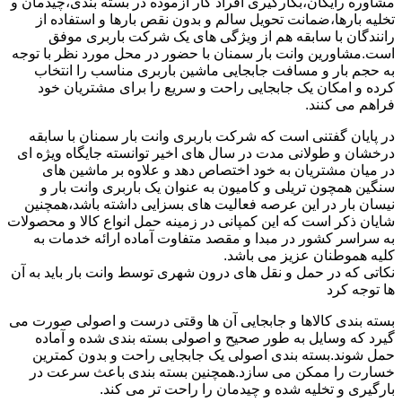
مشاوره رایگان،بکارگیری افراد کار آزموده در بسته بندی،چیدمان و
تخلیه بارها،ضمانت تحویل سالم و بدون نقص بارها و استفاده از
رانندگان با سابقه هم از ویژگی های یک شرکت باربری موفق
است.مشاورین وانت بار سمنان با حضور در محل مورد نظر با توجه
به حجم بار و مسافت جابجایی ماشین باربری مناسب را انتخاب
کرده و امکان یک جابجایی راحت و سریع را برای مشتریان خود
فراهم می کنند.
در پایان گفتنی است که شرکت باربری وانت بار سمنان با سابقه
درخشان و طولانی مدت در سال های اخیر توانسته جایگاه ویژه ای
در میان مشتریان به خود اختصاص دهد و علاوه بر ماشین های
سنگین همچون تریلی و کامیون به عنوان یک باربری وانت بار و
نیسان بار در این عرصه فعالیت های بسزایی داشته باشد،همچنین
شایان ذکر است که این کمپانی در زمینه حمل انواع کالا و محصولات
به سراسر کشور در مبدا و مقصد متفاوت آماده ارائه خدمات به
کلیه هموطنان عزیز می باشد.
نکاتی که در حمل و نقل های درون شهری توسط وانت بار باید به آن
ها توجه کرد
بسته بندی کالاها و جابجایی آن ها وقتی درست و اصولی صورت می
گیرد که وسایل به طور صحیح و اصولی بسته بندی شده و آماده
حمل شوند.بسته بندی اصولی یک جابجایی راحت و بدون کمترین
خسارت را ممکن می سازد.همچنین بسته بندی باعث سرعت در
بارگیری و تخلیه شده و چیدمان را راحت تر می کند.