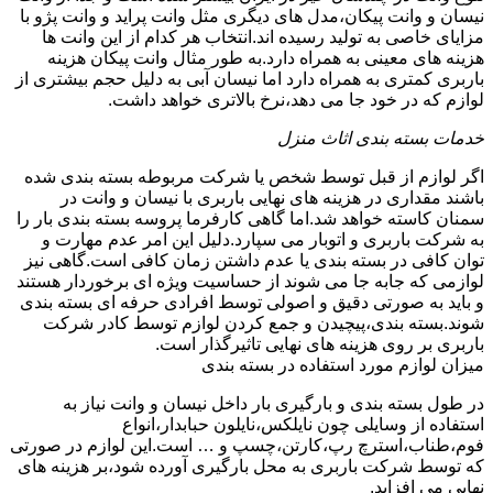
نیسان و وانت پیکان،مدل های دیگری مثل وانت پراید و وانت پژو با
مزایای خاصی به تولید رسیده اند.انتخاب هر کدام از این وانت ها
هزینه های معینی به همراه دارد.به طور مثال وانت پیکان هزینه
باربری کمتری به همراه دارد اما نیسان آبی به دلیل حجم بیشتری از
لوازم که در خود جا می دهد،نرخ بالاتری خواهد داشت.
خدمات بسته بندی اثاث منزل
اگر لوازم از قبل توسط شخص یا شرکت مربوطه بسته بندی شده
باشند مقداری در هزینه های نهایی باربری با نیسان و وانت در
سمنان کاسته خواهد شد.اما گاهی کارفرما پروسه بسته بندی بار را
به شرکت باربری و اتوبار می سپارد.دلیل این امر عدم مهارت و
توان کافی در بسته بندی یا عدم داشتن زمان کافی است.گاهی نیز
لوازمی که جابه جا می شوند از حساسیت ویژه ای برخوردار هستند
و باید به صورتی دقیق و اصولی توسط افرادی حرفه ای بسته بندی
شوند.بسته بندی،پیچیدن و جمع کردن لوازم توسط کادر شرکت
باربری بر روی هزینه های نهایی تاثیرگذار است.
میزان لوازم مورد استفاده در بسته بندی
در طول بسته بندی و بارگیری بار داخل نیسان و وانت نیاز به
استفاده از وسایلی چون نایلکس،نایلون حبابدار،انواع
فوم،طناب،استرچ رپ،کارتن،چسپ و … است.این لوازم در صورتی
که توسط شرکت باربری به محل بارگیری آورده شود،بر هزینه های
نهایی می افزاید.