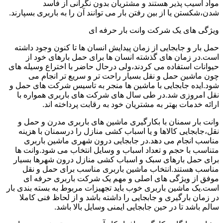
مواد آسیب پذیر هستند و مشتریان بدون نگرانی از فاسد
شدن،شکستن یا از بین رفتن بار می توانند آن را به باربری بسپارند.
ویژگی های یک شرکت وانت بار حرفه ای
حمل بار و جابجایی از زمان پیدایش انسان ها تا کنون وجود داشته
است.در زمان های گذشته انسان ها برای حمل بارهای خود از
حیوانات استفاده می کردند،ولی درحال حاضر با اختراع وسیله های
چون ماشین حمل و نقل بسیار راحت تر و سریع تر انجام می
شود.ایده جابجایی با ماشین ها منجر به تاسیس شرکت های حمل و
نقل امروزی شد.در طی سال های شرکت های باربری همواره با
ارائه خدمات بهتر به مشتریان خود به رقابت پرداخته اند.
وانت بار سمنان با بکارگیری ماشین های باربری مدرن و حمل و
نقل،جابجایی کالاها و یا اسباب کشی منازل را درسمنان با هزینه
مناسب انجام می دهد.در جابجایی درون شهری ماشین باربری
متناسب با حجم و تعداد اسباب و وسایل انتخاب می شود.وانت ها
برای حمل بارهای سبک و اسباب کشی منازل درون شهرها بسیار
مناسب هستند.انتخاب ماشین باربری مناسب برای حمل و نقل
موفق از ویژگی های اصلی و مهم یک شرکت باربری حرفه ای
است.یک ماشین باربری خوب باید تجهیزات مربوط به بسته بندی بار
در زمان بارگیری و جابجایی را داشته باشد و از لحاظ فنی کاملا
سالم باشد تا در حین جابجایی ایمنی وسایل بالا باشد.