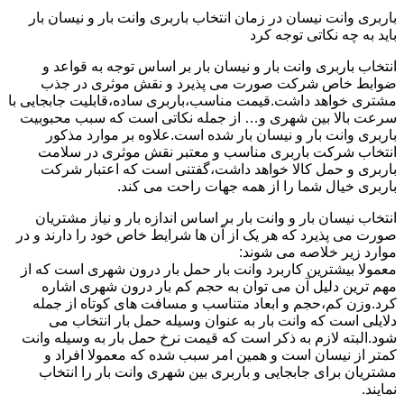
باربری وانت نیسان در زمان انتخاب باربری وانت بار و نیسان بار
باید به چه نکاتی توجه کرد
انتخاب باربری وانت بار و نیسان بار بر اساس توجه به قواعد و
ضوابط خاص شرکت صورت می پذیرد و نقش موثری در جذب
مشتری خواهد داشت.قیمت مناسب،باربری ساده،قابلیت جابجایی با
سرعت بالا بین شهری و… از جمله نکاتی است که سبب محبوبیت
باربری وانت بار و نیسان بار شده است.علاوه بر موارد مذکور
انتخاب شرکت باربری مناسب و معتبر نقش موثری در سلامت
باربری و حمل کالا خواهد داشت،گفتنی است که اعتبار شرکت
باربری خیال شما را از همه جهات راحت می کند.
انتخاب نیسان بار و وانت بار بر اساس اندازه بار و نیاز مشتریان
صورت می پذیرد که هر یک از آن ها شرایط خاص خود را دارند و در
موارد زیر خلاصه می شوند:
معمولا بیشترین کاربرد وانت بار حمل بار درون شهری است که از
مهم ترین دلیل آن می توان به حجم کم بار درون شهری اشاره
کرد.وزن کم،حجم و ابعاد متناسب و مسافت های کوتاه از جمله
دلایلی است که وانت بار به عنوان وسیله حمل بار انتخاب می
شود.البته لازم به ذکر است که قیمت نرخ حمل بار به وسیله وانت
کمتر از نیسان است و همین امر سبب شده که معمولا افراد و
مشتریان برای جابجایی و باربری بین شهری وانت بار را انتخاب
نمایند.