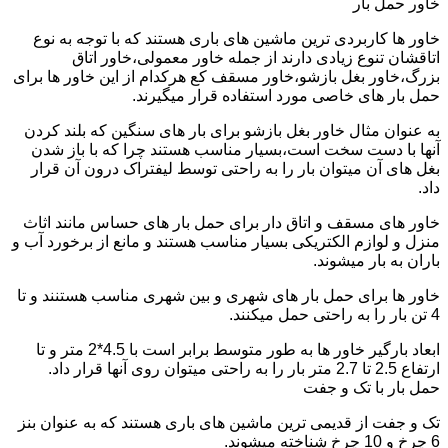
خاور حمل بار
خاور ها کاربردی ترین ماشین های باری هستند که با توجه به نوع
اتاقشان تنوع زیادی دارند از جمله خاور معمولی،خاور اتاق
بزرگ،خاور بغل بازشو،خاور مسقف کع هرکدام از این خاور ها برای
حمل بار های خاصی مورد استفاده قرار میگیرند.
به عنوان مثال خاور بغل بازشو برای بار های سنگین که بلند کردن
آنها با دست سخت است،بسیار مناسب هستند چرا که با باز شدن
بغل های آن میتوان بار را به راحتی توسط لیفتراک درون آن قرار
داد.
خاور های مسقف و اتاق دار برای حمل بار های حساس مانند اثاث
منزل و لوازم الکتریکی بسیار مناسب هستند و مانع از برخورد آب و
باران به بار میشوند.
خاور ها برای حمل بار های شهری و بین شهری مناسب هستنند و تا
4 تن بار را به راحتی حمل میکنند.
ابعاد بارگیر خاور ها به طور متوسط برابر است با 4.5*2 متر و تا
ارتفاع 2.5 تا 2.7 متر بار را به راحتی میتوان روی آنها قرار داد.
حمل بار با تک و جفت
تک و جفت از قدیمی ترین ماشین های باری هستند که به عنوان بنز
6 چرخ و 10 چرخ شناخته میشوند.