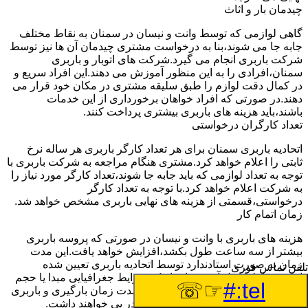
چیدمان بار و اثاث
گاهی لوازمی که توسط وانت و نیسان در سمنان به نقاط مختلف
جابه جا می شوند،بنا به درخواست مشتری چیدمان آن ها نیز توسط
شرکت باربری انجام می گیرد.شرکت های اتوبار و باربری
سمنان،افرادی را به این منظور آموزش می دهند.این افراد سریع و
در کمال دقت لوازم را طبق سلیقه مشتری در مکان خود قرار می
دهند.در صورتی که افراد خواهان برخورداری از این خدمات
باشند،باید هزینه های باربری بیشتری پرداخت کنند.
تعداد کارگران درخواستی
اتحادیه باربری سمنان برای هر تعداد کارگر باربری هر ساله نرخ
ثابتی را اعلام خواهد کرد.مشتری هنگام مراجعه به شرکت باربری با
توجه به تعداد لوازمی که باید جابه جا شوند،تعداد کارگر مورد نیاز را
به شرکت اعلام خواهد کرد.با توجه به تعداد کارگر
درخواستی،قسمتی از هزینه های نهایی باربری مشخص خواهد شد.
زمان اتمام کار
هزینه های باربری با وانت و نیسان در صورتی که پروسه باربری
بیشتر از سه ساعت طول بکشد،افزایش خواهد یافت.این مدت
زمان به صورت استادندارد توسط اتحادیه باربری تعیین شده
تلفن تماس فوری
است.عواملی مثل آب وهوا،ترافیک،شرایط جغرافیایی مبدا یا حجم
☞☏
tel:#
زیاد لوازم ممکن است باعث افزایش مدت زمان بارگیری و باربری
شوند که افزایش هزینه های باربری را در پی خواهند داشت.