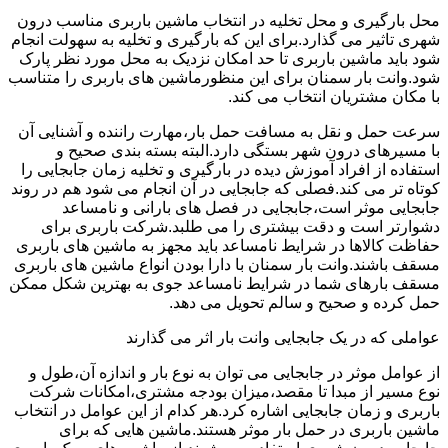
محل بارگیری و محل تخلیه در انتخاب ماشین باربری مناسب درون
شهری تاثیر می گذارد.برای این که بارگیری و تخلیه به سهولت انجام
شود باید ماشین باربری تا حد امکان نزدیک به محل مورد نظر پارک
شود.وانت بار سمنان برای این منظورماشین های باربری را متناسب
با مکان مشتریان انتخاب می کند.
سرعت حمل و نقل به مسافت حمل بار،مهارت راننده و آشنایی آن
با مسیرهای درون شهر بستگی دارد.البته بسته بندی صحیح و
استفاده از افراد آموزش دیده در بارگیری و تخلیه زمان جابجایی را
کوتاه تر می کند.فصلی که جابجایی در آن انجام می شود هم در روند
جابجایی موثر است،جابجایی در فصل های بارانی و نامساعد
دشوارتر است و دقت بیشتری را می طلبد.شرکت باربری برای
حفاظت کالاها در شرایط نامساعد باید مجهز به ماشین های باربری
مسقف باشند.وانت بار سمنان با دارا بودن انواع ماشین های باربری
مسقف بارهای شما در شرایط نامساعد جوی به بهترین شکل ممکن
حمل کرده و صحیح و سالم تحویل می دهد.
عواملی که در یک جابجایی وانت بار اثر می گذارند
از عوامل موثر در جابجایی می توان به نوع بار و اندازه آن،طول و
نوع مسیر از مبدا تا مقصد،میزان بودجه مشتری،امکانات شرکت
باربری و زمان جابجایی اشاره کرد.هر کدام از این عوامل در انتخاب
ماشین باربری در حمل بار موثر هستند.ماشین هایی که برای