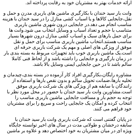
ارائه خدمات بهتر به مشتریان خود به رقابت پرداخته اند.
وانت بار سید خندان با بکارگیری ماشین های باربری مدرن و حمل و
نقل،جابجایی کالاها و یا اسباب کشی منازل را در سید خندان با هزینه
مناسب انجام می دهد.در جابجایی درون شهری ماشین باربری
متناسب با حجم و تعداد اسباب و وسایل انتخاب می شود.وانت ها
برای حمل بارهای سبک و اسباب کشی منازل درون شهرها بسیار
مناسب هستند.انتخاب ماشین باربری مناسب برای حمل و نقل
موفق از ویژگی های اصلی و مهم یک شرکت باربری حرفه ای
است.یک ماشین باربری خوب باید تجهیزات مربوط به بسته بندی بار
در زمان بارگیری و جابجایی را داشته باشد و از لحاظ فنی کاملا
سالم باشد تا در حین جابجایی ایمنی وسایل بالا باشد.
مشاوره رایگان،بکارگیری افراد کار آزموده در بسته بندی،چیدمان و
تخلیه بارها،ضمانت تحویل سالم و بدون نقص بارها و استفاده از
رانندگان با سابقه هم از ویژگی های یک شرکت باربری موفق
است.مشاورین وانت بار سید خندان با حضور در محل مورد نظر با
توجه به حجم بار و مسافت جابجایی ماشین باربری مناسب را
انتخاب کرده و امکان یک جابجایی راحت و سریع را برای مشتریان
خود فراهم می کنند.
در پایان گفتنی است که شرکت باربری وانت بار سید خندان با
سابقه درخشان و طولانی مدت در سال های اخیر توانسته جایگاه
ویژه ای در میان مشتریان به خود اختصاص دهد و علاوه بر ماشین