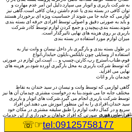
به شرکت باربری و اتوبار می سپارد.دلیل این امر عدم مهارت و
توان کافی در بسته بندی یا عدم داشتن زمان کافی است.گاهی نیز
لوازمی که جابه جا می شوند از حساسیت ویژه ای برخوردار هستند
و باید به صورتی دقیق و اصولی توسط افرادی حرفه ای بسته بندی
شوند.بسته بندی،پیچیدن و جمع کردن لوازم توسط کادر شرکت
باربری بر روی هزینه های نهایی تاثیرگذار است.
میزان لوازم مورد استفاده در بسته بندی
در طول بسته بندی و بارگیری بار داخل نیسان و وانت نیاز به
استفاده از وسایلی چون نایلکس،نایلون حبابدار،انواع
فوم،طناب،استرچ رپ،کارتن،چسپ و … است.این لوازم در صورتی
که توسط شرکت باربری به محل بارگیری آورده شود،بر هزینه های
نهایی می افزاید.
چیدمان بار و اثاث
گاهی لوازمی که توسط وانت و نیسان در سید خندان به نقاط
مختلف جابه جا می شوند،بنا به درخواست مشتری چیدمان آن ها نیز
توسط شرکت باربری انجام می گیرد.شرکت های اتوبار و باربری
سید خندان،افرادی را به این منظور آموزش می دهند.این افراد
سریع و در کمال دقت لوازم را طبق سلیقه مشتری در مکان خود
تلفن تماس فوری
قرار می دهند.در صورتی که افراد خواهان برخورداری از این خدمات
باشند،باید هزینه های باربری بیشتری پرداخت کنند.
☞☏
tel:09125758177
تعداد کارگران درخواستی