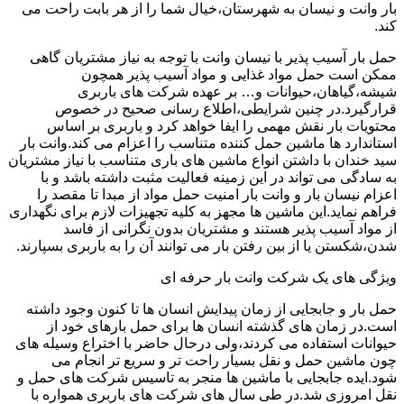
بار وانت و نیسان به شهرستان،خیال شما را از هر بابت راحت می
کند.
حمل بار آسیب پذیر با نیسان وانت با توجه به نیاز مشتریان گاهی
ممکن است حمل مواد غذایی و مواد آسیب پذیر همچون
شیشه،گیاهان،حیوانات و… بر عهده شرکت های باربری
قرارگیرد.در چنین شرایطی،اطلاع رسانی صحیح در خصوص
محتویات بار نقش مهمی را ایفا خواهد کرد و باربری بر اساس
استاندارد ها ماشین حمل کننده متناسب را اعزام می کند.وانت بار
سید خندان با داشتن انواع ماشین های باری متناسب با نیاز مشتریان
به سادگی می تواند در این زمینه فعالیت مثبت داشته باشد و با
اعزام نیسان بار و وانت بار امنیت حمل مواد از مبدا تا مقصد را
فراهم نماید.این ماشین ها مجهز به کلیه تجهیزات لازم برای نگهداری
از مواد آسیب پذیر هستند و مشتریان بدون نگرانی از فاسد
شدن،شکستن یا از بین رفتن بار می توانند آن را به باربری بسپارند.
ویژگی های یک شرکت وانت بار حرفه ای
حمل بار و جابجایی از زمان پیدایش انسان ها تا کنون وجود داشته
است.در زمان های گذشته انسان ها برای حمل بارهای خود از
حیوانات استفاده می کردند،ولی درحال حاضر با اختراع وسیله های
چون ماشین حمل و نقل بسیار راحت تر و سریع تر انجام می
شود.ایده جابجایی با ماشین ها منجر به تاسیس شرکت های حمل و
نقل امروزی شد.در طی سال های شرکت های باربری همواره با