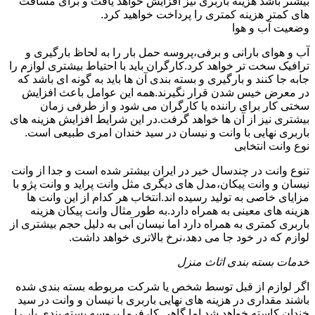
بیشتر باشد هزینه باربری نیز افزایش خواهد یافت و برای مسافت
های کمتر هزینه کمتری را پرداخت خواهید کرد.
وضعیت آب و هوا
آب و هوای بارانی و برفی،پروسه حمل بار را به لحاظ بارگیری و
ترافیک سخت تر خواهد کرد.کارگران باید با احتیاط بیشتری لوازم را
جابه جا کنند و بارگیری و بسته بندی آن ها باید به گونه ای باشد که
در معرض خیس شدن قرار نگیرند.همه این عوامل باعث افزایش
سختی کار برای راننده یا کارگران می شود و از طرفی زمان
بیشتری نیز از آن ها خواهد گرفت.در این شرایط افزایش هزینه های
باربری نهایی با وانت و نیسان در سید خندان امری طبیعی است.
نوع وانت انتخابی
تنوع وانت در چندسال خیر در ایران بیشتر شده است و جدا از وانت
نیسان و وانت پیکان،مدل های دیگری مثل وانت پراید و وانت پژو با
مزایای خاصی به تولید رسیده اند.انتخاب هر کدام از این وانت ها
هزینه های معینی به همراه دارد.به طور مثال وانت پیکان هزینه
باربری کمتری به همراه دارد اما نیسان آبی به دلیل حجم بیشتری از
لوازم که در خود جا می دهد،نرخ بالاتری خواهد داشت.
خدمات بسته بندی اثاث منزل
اگر لوازم از قبل توسط شخص یا شرکت مربوطه بسته بندی شده
باشند مقداری در هزینه های نهایی باربری با نیسان و وانت در سید
خندان کاسته خواهد شد.اما گاهی کارفرما پروسه بسته بندی بار را