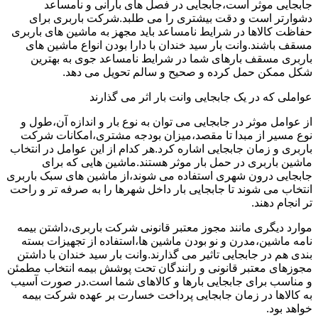
جابجایی موثر است،جابجایی در فصل های بارانی و نامساعد
دشوارتر است و دقت بیشتری را می طلبد.شرکت باربری برای
حفاظت کالاها در شرایط نامساعد باید مجهز به ماشین های باربری
مسقف باشند.وانت بار سید خندان با دارا بودن انواع ماشین های
باربری مسقف بارهای شما در شرایط نامساعد جوی به بهترین
شکل ممکن حمل کرده و صحیح و سالم تحویل می دهد.
عواملی که در یک جابجایی وانت بار اثر می گذارند
از عوامل موثر در جابجایی می توان به نوع بار و اندازه آن،طول و
نوع مسیر از مبدا تا مقصد،میزان بودجه مشتری،امکانات شرکت
باربری و زمان جابجایی اشاره کرد.هر کدام از این عوامل در انتخاب
ماشین باربری در حمل بار موثر هستند.ماشین هایی که برای
جابجایی درون شهری استفاده می شوند،از ماشین های سبک باربری
انتخاب می شوند تا جابجایی بار داخل شهرها را به صرفه تر و راحت
تر انجام دهند.
موارد دیگری مانند مجوز معتبر قانونی شرکت باربری،داشتن بیمه
نامه ماشین،مدرن و نو بودن ماشین ها،استفاده از تجهیزات بسته
بندی هم در جابجایی تاثیر می گذارند.وانت بار سید خندان با داشتن
مجوزهای معتبر قانونی و رانندگان تحت پوشش بیمه انتخاب مطمئن
و مناسب برای جابجایی بارها و کالاهای شما است.در صورت آسیب
به کالاها در زمان جابجایی پرداخت خسارت بر عهده شرکت بیمه
خواهد بود.