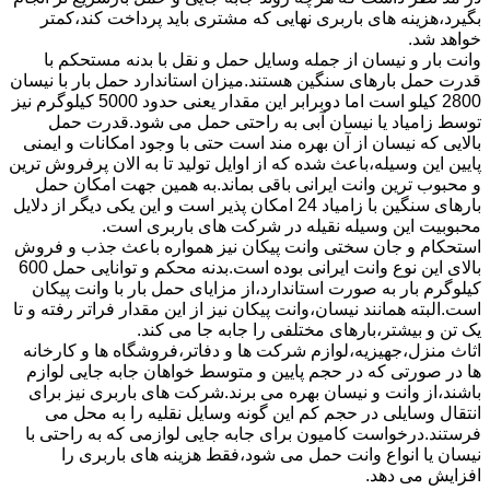
بگیرد،هزینه های باربری نهایی که مشتری باید پرداخت کند،کمتر
خواهد شد.
وانت بار و نیسان از جمله وسایل حمل و نقل با بدنه مستحکم با
قدرت حمل بارهای سنگین هستند.میزان استاندارد حمل بار با نیسان
2800 کیلو است اما دوبرابر این مقدار یعنی حدود 5000 کیلوگرم نیز
توسط زامیاد یا نیسان آبی به راحتی حمل می شود.قدرت حمل
بالایی که نیسان از آن بهره مند است حتی با وجود امکانات و ایمنی
پایین این وسیله،باعث شده که از اوایل تولید تا به الان پرفروش ترین
و محبوب ترین وانت ایرانی باقی بماند.به همین جهت امکان حمل
بارهای سنگین با زامیاد 24 امکان پذیر است و این یکی دیگر از دلایل
محبوبیت این وسیله نقیله در شرکت های باربری است.
استحکام و جان سختی وانت پیکان نیز همواره باعث جذب و فروش
بالای این نوع وانت ایرانی بوده است.بدنه محکم و توانایی حمل 600
کیلوگرم بار به صورت استاندارد،از مزایای حمل بار با وانت پیکان
است.البته همانند نیسان،وانت پیکان نیز از این مقدار فراتر رفته و تا
یک تن و بیشتر،بارهای مختلفی را جابه جا می کند.
اثاث منزل،جهیزیه،لوازم شرکت ها و دفاتر،فروشگاه ها و کارخانه
ها در صورتی که در حجم پایین و متوسط خواهان جابه جایی لوازم
باشند،از وانت و نیسان بهره می برند.شرکت های باربری نیز برای
انتقال وسایلی در حجم کم این گونه وسایل نقلیه را به محل می
فرستند.درخواست کامیون برای جابه جایی لوازمی که به راحتی با
نیسان یا انواع وانت حمل می شود،فقط هزینه های باربری را
افزایش می دهد.