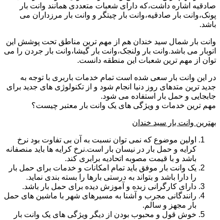
صادقیه اشاره داشت،که دارای شعبات متعددی همانند وانت بار
پونک،وانت بار صادقیه،وانت بار چیتگر و وانت بار مرزداران می
باشد.
وانت بار شمال سید خندان هم از مهم ترین مناطق تحت پوشش این
اتوبار می باشد.وانت بار ولنجک،وانت بار گیشا،وانت بار جردن را می
توان از مهم ترین شعبات این منطقه دانست.
در این وانت بار سعی شده است تمام خدمات باربری با توجه به
جدید ترین متدهای روز دنیا انجام شود و از تکنولوژی های جدید برای
جابجایی و حمل بار استفاده می شود.
مهم ترین خدمات و ویژگی های یک وانت بار معتبر چیست؟
بهترین وانت بار سید خندان
اولین موضوع که نمی توان نسبت به آن بی تفاوت بود نرخ
کرایه و حمل بار در نیسان بار است.نرخ کرایه ها باید منصفانه
باشد و با قیمت مصوبه اتحادیه برابری کند.
یک وانت بار موفق باید تمام امکانات و خدمات برای حمل بار
را دارا باشد و بتواند به درستی بارها را بسته بندی نماید.
دارای کارگرانی زبده و آموزش دیده برای حمل بار باشد.
رانندگانی مجرب و آشنا به مسیرهای شهر با ماشین های حمل
بار مجهز و سالم.
خوش قول و محبوب بودن از دیگر ویژگی های یک وانت بار