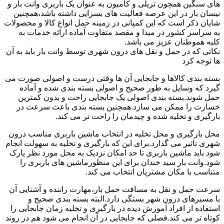
های سنگین همچون تریلی و کامیون به عنوان یک باربری وانت بار و
نیسان بار در این عرصه فعالیت های بسزایی داشته باشد،همچنین
شایان ذکر است که این کمپانی در زمینه حمل انواع کالا و محصولات
به سراسر کشور در مبدا و مقصد متفاوت آماده ارائه خدمات به
کلیه هموطنان عزیز می باشد.
نکاتی که در حمل و نقل های درون شهری توسط وانت بار باید به آن
ها توجه کرد
بسته بندی کالاها و جابجایی آن ها وقتی درست و اصولی صورت می
گیرد که وسایل به طور صحیح و اصولی بسته بندی شده و آماده
حمل شوند.بسته بندی اصولی یک جابجایی راحت و بدون کمترین
خسارت را ممکن می سازد.همچنین بسته بندی باعث سرعت در
بارگیری و تخلیه شده و چیدمان را راحت تر می کند.
محل بارگیری و محل تخلیه در انتخاب ماشین باربری مناسب درون
شهری تاثیر می گذارد.برای این که بارگیری و تخلیه به سهولت انجام
شود باید ماشین باربری تا حد امکان نزدیک به محل مورد نظر پارک
شود.وانت بار سید خندان برای این منظورماشین های باربری را
متناسب با مکان مشتریان انتخاب می کند.
سرعت حمل و نقل به مسافت حمل بار،مهارت راننده و آشنایی آن
با مسیرهای درون شهر بستگی دارد.البته بسته بندی صحیح و
استفاده از افراد آموزش دیده در بارگیری و تخلیه زمان جابجایی را
کوتاه تر می کند.فصلی که جابجایی در آن انجام می شود هم در روند