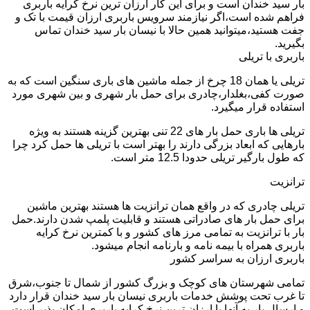
بار سید خندان است و برای این کار ارزان ترین نرخ کرایه باربری
فراهم شده است،اگر نیازمند سرویس باربری ارزان قیمت با تک و
جفت هستید،میتوانید همین حالا با نیسان بار سید خندان تماس
بگیرید.
باربری با تریلی
تریلی یا همان 18 چرخ از جمله ماشین های باری سنگین است که به
صورت کفی،بغلدار،چادری برای حمل بار شهری و بین شهری مورد
استفاده قرار میگیرد.
تریلی ها باری حمل بار های 22 تنی بهترین گزینه هستند به ویژه
بارهایی که ابعاد بزرگی دارند را بهتر است با تریلی ها حمل کرد چرا
که طول بارگیر تریلی حدودا 12.5 متر است.
ترانزیت
تریلی چادری که در واقع همان ترانزیت ها هستند بهترین ماشین
برای حمل بار های صادراتی هستند و قابلیت پلمپ شدن دارند.حمل
بار با ترانزیت به تمامی مرز های کشور و با کمترین نرخ کرایه
باربری همراه با بیمه نامه و بارنامه انجام میشود.
باربری ارزان به سراسر کشور
تمامی شهرستان های کوچک و بزرگ کشور از شمال تا جنوب،شرق
تا غرب تحت پوشش خدمات باربری نیسان بار سید خندان قرار دارد
و ارسال بار به آنها با ارزان ترین نرخ کرایه باربری امکان پذیر است.