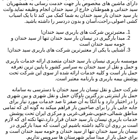
دارای ماشین های مخصوص بار جهت خدمت رسانی به همشهریان
سید خندانی و هموطنان خارج از سید خندان انجام وظیفه نماید.وانت
بار سید خندان بار سید خندان به شما کمک می کند تا با یک اسباب
کشی اصولی،راحت،آسان و بدون دردسر را داشته باشید.
معتبرترین شرکت های باربری سید خندان!
مبدا بارگیری در نیسان بار سید خندان تنها از سید خندان و
حومه سید خندان است
آشنایی با یکی از معتبرترین شرکت های باربری سید خندان!
موسسه باربری نیسان بار سید خندان متصدی ارائه خدمات باربری
و حمل و نقل از سید خندان به سراسر کشور با پایین ترین تعرفه
حمل بار است و کلیه خدمات ارائه شده از سوی این شرکت تحت
پوشش بیمه باربری و بارنامه معتبر است.
شرکت حمل و نقل نیسان بار سید خندان با دسترسی به سامانه
حمل بار اینترنتی بزرگترین ناوگان حمل و نقل شهری و بین شهری
را در اختیار دارد و با اتکا به آن صفر تا صد خدمات مورد نیاز برای
جابه جایی بار را برای صاحبین بار فراهم میکند به گونه ای که تمامی
مناطق شمالی،جنوبی،شرقی،غربی و مرکزی ایران تحت پوشش
خدمات باربری نیسان بار سید خندان قرار دارد،تنها نکته ای که لازم
است بر روی آن تاکید داشته باشیم این است که مبدا بارگیری در
نیسان بار سید خندان تنها از سید خندان و حومه سید خندان است و
برای حمل بار از مبدا سایر شهرستان ها سرویس نداریم.