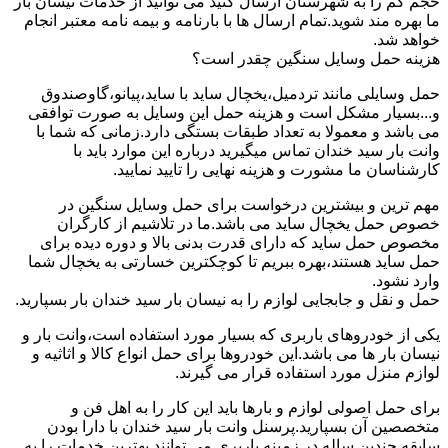
حجم کم را به شهرستان ارسال کنید می توانید از خدمات نیسان بار
ما بهره مند شوید.تمام ارسال ها با بارنامه و بیمه نامه معتبر انجام
خواهد شد.
هزینه حمل وسایل سنگین چقدر است؟
حمل وسایلی مانند تردمیل،یخچال ساید با ساید،پیانو،گاوصندوق
و...بسیار مشکل است و هزینه حمل این وسایل به صورت توافقی
می باشد و معمولا به تعداد طبقات بستگی دارد.زمانی که شما با
وانت بار سید خندان تماس میگیرید درباره این موارد باید با
کارشناسان ما مشورت و هزینه نهایی را تایید نمایید.
مهم ترین و بیشترین درخواست برای حمل وسایل سنگین در
خصوص حمل یخچال ساید می باشد.ما در تلاشیم از کارگران
مخصوص حمل ساید که دارای قدرت بدنی بالا و دوره دیده برای
حمل ساید هستند،بهره ببریم تا کوچکترین خسارتی به یخچال شما
وارد نشود.
حمل و نقل و جابجایی لوازم را به نیسان بار سید خندان بار بسپارید.
یکی از خودروهای باربری که بسیار مورد استفاده است،وانت بار و
نیسان بار ها می باشد.این خودروها برای حمل انواع کالا و اثاثیه و
لوازم منزل مورد استفاده قرار می گیرند.
برای حمل اصولی لوازم و بارها باید این کار را به اهل فن و
متخصصین آن بسپارید.پرسنل وانت بار سید خندان با دارا بودن
سابقه چندین ساله در زمینه باربری می توانند بهترین خدمات را به