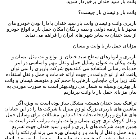
وانت بار سید خندان برخوردار شوید.
وانت بار و نیسان بار چیست؟
باربری وانت و نیسان وانت بار سید خندان با دارا بودن خودرو های
مجهز با بارنامه دولتی و بیمه رایگان امکان حمل بار با انواع خودرو
از سید خندان به سایر شهر های ایران را فراهم می نماید.
مزایای حمل بار با وانت و نیسان
باربری و اتوبارهای سطح سید خندان از انواع وانت مثل نیسان و
وانت پیکان به عنوان وسایل حمل و نقل مهم و اساسی در امر
خدمات رسانی استفاده می کنند.هیچ شرکت باربری را نمی توان
یافت که از انواع وانت در جهت ارائه خدمات و حمل و نقل استفاده
نکند زیرا برای جابجایی بارهایی با حجم کم و متوسط،نیسان و وانت
بار بهترین وسیله به شمار می روند.بهتر است به صورت موردی به
بیان مزایای حمل بار با وانت بپردازیم:
ترافیک سید خندان همیشه مشکل ساز بوده است به ویژه اگر
ماشین های باربری بزرگ لوازم منزل یا شرکت ها را در این خیابا ن
های شلوغ و پرازدحام،جابه جا کنند.این مشکلات برای وسایل حمل
و نقل کوچک تری چون نیسان و وانت بار،به مراتب کمتر است.به
همین جهت شرکت های باربری و اتوبار سید خندان جهت تسریع
روند حمل و نقل از وانت بار و نیسان بهره می برند.این نکته را باید
در مد نظر داشت که هرچه روند جابه جایی و حمل بارسریع تر انجام