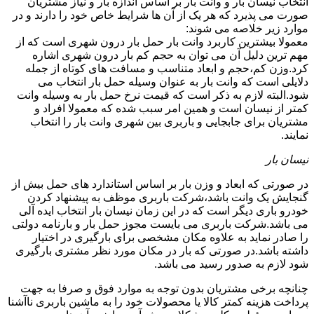
انتخاب نیسان بار و وانت بار بر اساس اندازه بار و نیاز مشتریان
صورت می پذیرد که هر یک از آن ها شرایط خاص خود را دارند و در
موارد زیر خلاصه می شوند:
معمولا بیشترین کاربرد وانت بار حمل بار درون شهری است که از
مهم ترین دلیل آن می توان به حجم کم بار درون شهری اشاره
کرد.وزن کم،حجم و ابعاد متناسب و مسافت های کوتاه از جمله
دلایلی است که وانت بار به عنوان وسیله حمل بار انتخاب می
شود.البته لازم به ذکر است که قیمت نرخ حمل بار به وسیله وانت
کمتر از نیسان است و همین امر سبب شده که معمولا افراد و
مشتریان برای جابجایی و باربری بین شهری وانت بار را انتخاب
نمایند.
نیسان بار
در صورتی که ابعاد و وزن بار بر اساس استاندارد های حمل بیش از
گنجایش یک وانت باشد،شرکت باربری موظف به پیشنهاد کردن
خودرو باری دیگر است که در این زمان نیسان بار انتخاب ایده آلی
می باشد.شرکت باربری می بایست مجوز حمل بار و بارنامه دولتی
را صادر نماید به علاوه مکان مشخصی برای بارگیری در اختیار
داشته باشد.در صورتی که بار در مکان مورد نظر مشتری بارگیری
شود لازم به صدور رسید می باشد.
چنانچه برخی مشتریان بدون توجه به موارد فوق و صرفا به جهت
پرداخت هزینه کمتر کالا یا محصولات خود را به ماشین باربری ناآشنا