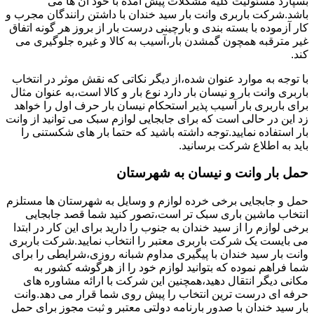
بسپارد مسئولیت کلیه مشکلات پیش آمده با خود آن ها می
باشد.شرکت باربری وانت بار سید خندان با داشتن رانندگان مجرب و
کار آزموده با بسته بندی و بارچینی درست بار از بروز هر گونه اتفاق
غیر مترقبه همچون گمشدن بار،آسیب به کالا و غیره جلوگیری می
کند.
با توجه به موارد عنوان شده،از دیگر نکاتی که نقش موثر در انتخاب
باربری وانت بار و نیسان بار دارد نوع بار و کالا است،به عنوان مثال
برای باربری بار آسیب پذیر استحکام نیسان بار حرف اول را خواهد
زد این در حالی است که برای جابجایی لوازم سبک می توانید از وانت
بار استفاده نمایید.توجه داشته باشید که حتما بار های شکستنی را
باید به اطلاع شرکت برسانید.
حمل بار وانت و نیسان به شهرستان
حمل و جابجایی برخی خرده لوازم و وسایل به شهرستان ها مستلزم
انتخاب ماشین باری سبک تر است،تصور کنید شما قصد جابجایی
برخی لوازم را از سید خندان به جنوب را دارید برای این کار در ابتدا
می بایست یک شرکت باربری معتبر را انتخاب نمایید.شرکت باربری
وانت بار سید خندان با پیگیری مداوم شبانه روزی،شرایطی را برای
شما فراهم نموده که بتوانید لوازم خود را از هرگوشه کشور به
مکانی دیگر انتقال دهید،همچنین این شرکت با ارائه مشاوره های
حرفه ای درست ترین انتخاب را پیش روی شما قرار می دهد.وانت
بار سید خندان با صدور بارنامه دولتی معتبر و ثبت مجوز برای حمل