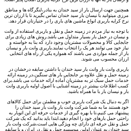
همچنین جهت ارسال بار از سید خندان به بنادر،لنگرگاه ها و مناطق
مرزی میتوانید با نیسان بار سید خندان تماس بگیرید تا با ارزان ترین
نرخ کرایه باربری انواع ماشین های باری را در ختیارتان قرار دهد.
با توجه به نیاز مردم در زمینه حمل و نقل و باربری استفاده از وانت
و نیسان در حمل بار بسیار متداول می باشد.روش های زیادی برای
جابجایی کالا و محصولات مشتریان وجود دارد که بنا به خواسته و
نیاز خود می توانند هر یک را انتخاب نمایند.باربری وانت بار و نیسان
بار از جمله مواردی می باشند که همواره یکی از راه های انتخابی
ارزان محسوب می شوند.
باربری وانت بار وانت بار سید خندان با داشتن سابقه درخشان در
زمینه حمل و نقل علاوه بر جابجایی بار های سنگین،در زمینه ارائه
خدمات حمل سبک تر به مشتریان آماده ارائه خدمات می باشد.برای
کسب اطلاعات بیشتر در زمینه آشنایی با اصول اولیه باربری وانت
بار و نیسان بار با ما همراه باشید.
اگر به دنبال یک شرکت باربری خوب و مطمئن برای حمل کالاهای
خود هستند ما به شما شرکت وانت بار وانت بار سید خندان را
پیشنهاد می کنیم،تا با بهره گیری از خدمات حرفه ای این اتوبار به
راحتی حمل بارهای خود را انجام دهید.ابتدا باید بدانید که یک شرکت
حمل و نقل حرفه ای دارای چه ویژگی هایی است،شرکت وانت بار
سید خندان به عنوان اولین موسسه حمل و نقل در ایران و با سابقه