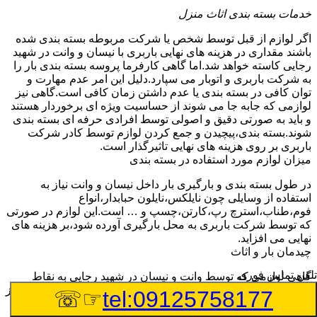
خدمات بسته بندی اثاث منزل
اگر لوازم از قبل توسط شخص یا شرکت مربوطه بسته بندی شده
باشند مقداری در هزینه های نهایی باربری با نیسان و وانت در شهید
رجایی کاسته خواهد شد.اما گاهی کارفرما پروسه بسته بندی بار را
به شرکت باربری و اتوبار می سپارد.دلیل این امر عدم مهارت و
توان کافی در بسته بندی یا عدم داشتن زمان کافی است.گاهی نیز
لوازمی که جابه جا می شوند از حساسیت ویژه ای برخوردار هستند
و باید به صورتی دقیق و اصولی توسط افرادی حرفه ای بسته بندی
شوند.بسته بندی،پیچیدن و جمع کردن لوازم توسط کادر شرکت
باربری بر روی هزینه های نهایی تاثیرگذار است.
میزان لوازم مورد استفاده در بسته بندی
در طول بسته بندی و بارگیری بار داخل نیسان و وانت نیاز به
استفاده از وسایلی چون نایلکس،نایلون حبابدار،انواع
فوم،طناب،استرچ رپ،کارتن،چسپ و … است.این لوازم در صورتی
که توسط شرکت باربری به محل بارگیری آورده شود،بر هزینه های
نهایی می افزاید.
چیدمان بار و اثاث
تلفن تماس فوری
گاهی لوازمی که توسط وانت و نیسان در شهید رجایی به نقاط
مختلف جابه جا می شوند،بنا به درخواست مشتری چیدمان آن ها نیز
☞☏
tel:09125758177
توسط شرکت باربری انجام می گیرد.شرکت های اتوبار و باربری
شهید رجایی،افرادی را به این منظور آموزش می دهند.این افراد