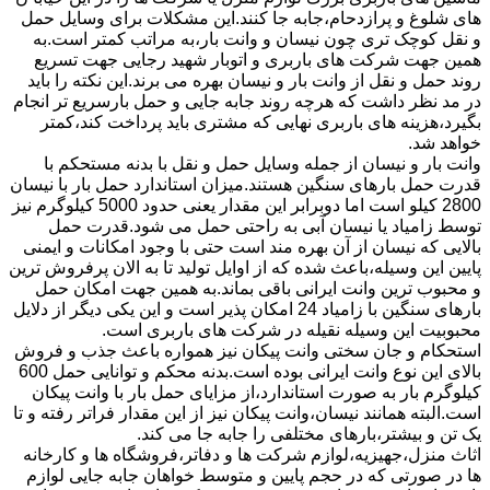
های شلوغ و پرازدحام،جابه جا کنند.این مشکلات برای وسایل حمل
و نقل کوچک تری چون نیسان و وانت بار،به مراتب کمتر است.به
همین جهت شرکت های باربری و اتوبار شهید رجایی جهت تسریع
روند حمل و نقل از وانت بار و نیسان بهره می برند.این نکته را باید
در مد نظر داشت که هرچه روند جابه جایی و حمل بارسریع تر انجام
بگیرد،هزینه های باربری نهایی که مشتری باید پرداخت کند،کمتر
خواهد شد.
وانت بار و نیسان از جمله وسایل حمل و نقل با بدنه مستحکم با
قدرت حمل بارهای سنگین هستند.میزان استاندارد حمل بار با نیسان
2800 کیلو است اما دوبرابر این مقدار یعنی حدود 5000 کیلوگرم نیز
توسط زامیاد یا نیسان آبی به راحتی حمل می شود.قدرت حمل
بالایی که نیسان از آن بهره مند است حتی با وجود امکانات و ایمنی
پایین این وسیله،باعث شده که از اوایل تولید تا به الان پرفروش ترین
و محبوب ترین وانت ایرانی باقی بماند.به همین جهت امکان حمل
بارهای سنگین با زامیاد 24 امکان پذیر است و این یکی دیگر از دلایل
محبوبیت این وسیله نقیله در شرکت های باربری است.
استحکام و جان سختی وانت پیکان نیز همواره باعث جذب و فروش
بالای این نوع وانت ایرانی بوده است.بدنه محکم و توانایی حمل 600
کیلوگرم بار به صورت استاندارد،از مزایای حمل بار با وانت پیکان
است.البته همانند نیسان،وانت پیکان نیز از این مقدار فراتر رفته و تا
یک تن و بیشتر،بارهای مختلفی را جابه جا می کند.
اثاث منزل،جهیزیه،لوازم شرکت ها و دفاتر،فروشگاه ها و کارخانه
ها در صورتی که در حجم پایین و متوسط خواهان جابه جایی لوازم