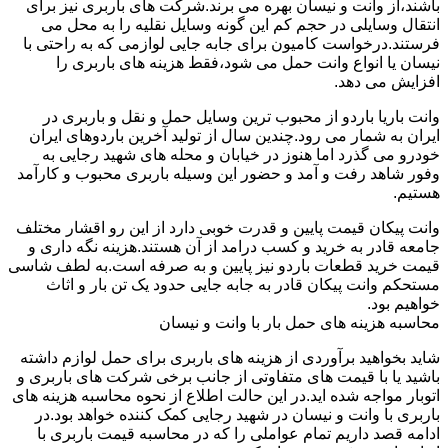
باشند،از وانت و نیسان بهره می برند.شرکت های باربری نیز برای
انتقال وسایلی در حجم کم این گونه وسایل نقلیه را به محل می
فرستند.درخواست کامیون برای جابه جایی لوازمی که به راحتی با
نیسان یا انواع وانت حمل می شود،فقط هزینه های باربری را
افزایش می دهد.
وانت باریا باردو از محبوب ترین وسایل حمل و نقل و باربری در
ایران به شمار می رود.چندین سال از تولید آخرین باردوهای ایران
خودرو می گذرد اما هنوز در خیابان و محله های شهید رجایی به
وفور شاهد رفت و آمد و حضور این وسیله باربری محبوب و کارآمد
هستیم.
وانت پیکان قیمت پایین و قدرت خوبی دارد از این رو اقشار مختلف
جامعه قادر به خرید و کسب درامد از آن هستند.هزینه نگه داری و
قیمت خرید قطعات باردو نیز پایین و به صرفه است.به لطف شاسی
مستحکم وانت پیکان قادر به جابه جایی حدود یک تن بار و اثاث
خواهیم بود.
محاسبه هزینه های حمل بار با وانت و نیسان
شاید بخواهید برآوردی از هزینه های باربری برای حمل لوازم داشته
باشید یا با قیمت های متفاوتی از جانب برخی شرکت های باربری و
اتوبار مواجه شده اید.در این حالت اطلاع از نحوه محاسبه هزینه های
باربری با وانت و نیسان در شهید رجایی کمک کننده خواهد بود.در
ادامه قصد داریم تمام عواملی را که در محاسبه قیمت باربری با