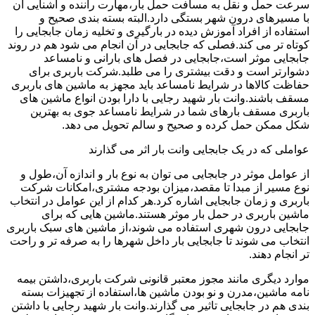
سرعت حمل و نقل به مسافت حمل بار،مهارت راننده و آشنایی آن
با مسیرهای درون شهر بستگی دارد.البته بسته بندی صحیح و
استفاده از افراد آموزش دیده در بارگیری و تخلیه زمان جابجایی را
کوتاه تر می کند.فصلی که جابجایی در آن انجام می شود هم در روند
جابجایی موثر است،جابجایی در فصل های بارانی و نامساعد
دشوارتر است و دقت بیشتری را می طلبد.شرکت باربری برای
حفاظت کالاها در شرایط نامساعد باید مجهز به ماشین های باربری
مسقف باشند.وانت بار شهید رجایی با دارا بودن انواع ماشین های
باربری مسقف بارهای شما در شرایط نامساعد جوی به بهترین
شکل ممکن حمل کرده و صحیح و سالم تحویل می دهد.
عواملی که در یک جابجایی وانت بار اثر می گذارند
از عوامل موثر در جابجایی می توان به نوع بار و اندازه آن،طول و
نوع مسیر از مبدا تا مقصد،میزان بودجه مشتری،امکانات شرکت
باربری و زمان جابجایی اشاره کرد.هر کدام از این عوامل در انتخاب
ماشین باربری در حمل بار موثر هستند.ماشین هایی که برای
جابجایی درون شهری استفاده می شوند،از ماشین های سبک باربری
انتخاب می شوند تا جابجایی بار داخل شهرها را به صرفه تر و راحت
تر انجام دهند.
موارد دیگری مانند مجوز معتبر قانونی شرکت باربری،داشتن بیمه
نامه ماشین،مدرن و نو بودن ماشین ها،استفاده از تجهیزات بسته
بندی هم در جابجایی تاثیر می گذارند.وانت بار شهید رجایی با داشتن