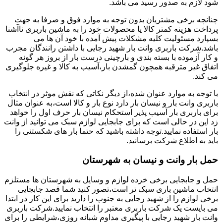
شود لازم به صدور رسید می باشد.
چنانچه برخی مشتریان بدون توجه به موارد فوق و صرفا به جهت
پرداخت هزینه کمتر کالا یا محصولات خود را به ماشین باربری ناآشنا
بسپارد مسئولیت کلیه مشکلات پیش آمده با خود آن ها می
باشد.شرکت باربری وانت بار شهید رجایی با داشتن رانندگان مجرب
و کار آزموده با بسته بندی و بارچینی درست بار از بروز هر گونه
اتفاق غیر مترقبه همچون گمشدن بار،آسیب به کالا و غیره جلوگیری
می کند.
با توجه به موارد عنوان شده،از دیگر نکاتی که نقش موثر در انتخاب
باربری وانت بار و نیسان بار دارد نوع بار و کالا است،به عنوان مثال
برای باربری بار آسیب پذیر استحکام نیسان بار حرف اول را خواهد
زد این در حالی است که برای جابجایی لوازم سبک می توانید از وانت
بار استفاده نمایید.توجه داشته باشید که حتما بار های شکستنی را
باید به اطلاع شرکت برسانید.
حمل بار وانت و نیسان به شهرستان
حمل و جابجایی برخی خرده لوازم و وسایل به شهرستان ها مستلزم
انتخاب ماشین باری سبک تر است،تصور کنید شما قصد جابجایی
برخی لوازم را از شهید رجایی به جنوب را دارید برای این کار در ابتدا
می بایست یک شرکت باربری معتبر را انتخاب نمایید.شرکت باربری
وانت بار شهید رجایی با پیگیری مداوم شبانه روزی،شرایطی را برای