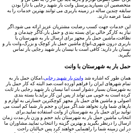
متخصصین آن بسپارید.پرسنل وانت بار شهید رجایی با دارا بودن
سابقه چندین ساله در زمینه باربری می توانند بهترین خدمات را به
شما عرضه دارند.
این خدمات جهت کسب رضایت مشتریان عزیز ارائه می شود.اگر
نیاز به کارگر خالی برای بسته بندی و حمل بار،کاگر چیدمان و
نظافت،ماشین حمل بار مجهز برای ارسال بار به شهرستان یا
باربری درون شهری،انواع ماشین حمل بار کوچک و بزرگ،وانت بار و
نیسان بار دارید: کافی است با نیسان بار شهید رجایی بار تماس
بگیرید.
حمل بار به شهرستان با وانت
همان طور که اشاره شد
وانت بار شهید رجایی
،امکان حمل بار به
تمام شهرهای ایران را فراهم آورده است.صد البته که کار حمل بار
به شهرستان بسیار دشوار است اما نیسان بار شهید رجایی بار ثابت
کرده است به خوبی می تواند از پس این کار برآید.با بسته بندی
اصولی و ماشین های حمل بار مجهز کوچکترین خسارتی به لوازم و
بارهای شما وارد نخواهد شد.اگر میزان و حجم بار شما کم است می
توانید برای حمل بار به شهرستان از وانت استفاده نمایید.برای
انتخاب ماشین حمل بار به شهرستان باید حجم و وزن بار،مدت زمان
ارسال را درنظر بگیرید و بهترین گزینه را انتخاب نمایید.مشاوران ما
در این زمینه شما را راهنمایی خواهند کرد پس خیالتان راحت