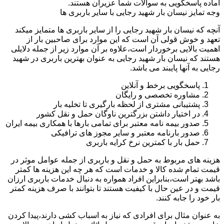
اماده پاسخگویی به سوالات شما عزیران هستند.
وجه تمایز نیسان بار شهید رجایی با سایر باربری ها
آنچه که نیسان بار شهید رجایی را از سایر باربری ها متمایز میکند
تعهد و خوش قولی آن است که این موارد برای صاحبین بار از
اهمیت بالایی برخوردار است،علاوه بر آن موارد زیر از جمله دلایلی
هستند که نیسان بار شهید رجایی به عنوان بهترین باربری در شهید
رجایی به آنها پایبند می باشد.
پاسخگویی برخط و آنلاین
مشاوره تخصصی و رایگان
پشتیبانی مشتری از لحظه بارگیری تا تخلیه بار
در اختیار داشتن بزرگترین ناوگان حمل و نقل کشور
صدور بیمه نامه معتبر برای تمامی بارها با همکاری بیمه ایران
صدور بارنامه معتبر و سایر مجوز های ترافیکی
حمل بار با کمترین نرخ کرایه باربری
هزینه های مربوط به حمل و نقل و باربری از جمله عوامل موثر در
قیمت تمام شده کالا و خدمات است که هر چه این هزینه ها کمتر
باشد بهتر است،بنابراین افراد همواره به دنبال خدمات باربری ارزان
قیمت و در عین حال با کیفیت هستند تا بتوانند با صرف هزینه کمتر
بار خود را جابه کنند.
به عنوان مثال برای افرادی که نیاز به اسباب کشی دارند،پیدا کردن