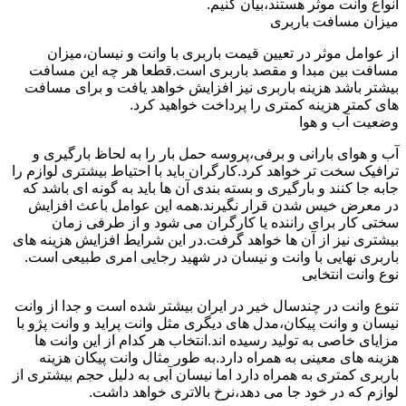
انواع وانت موثر هستند،بیان کنیم.
میزان مسافت باربری
از عوامل موثر در تعیین قیمت باربری با وانت و نیسان،میزان
مسافت بین مبدا و مقصد باربری است.قطعا هر چه این مسافت
بیشتر باشد هزینه باربری نیز افزایش خواهد یافت و برای مسافت
های کمتر هزینه کمتری را پرداخت خواهید کرد.
وضعیت آب و هوا
آب و هوای بارانی و برفی،پروسه حمل بار را به لحاظ بارگیری و
ترافیک سخت تر خواهد کرد.کارگران باید با احتیاط بیشتری لوازم را
جابه جا کنند و بارگیری و بسته بندی آن ها باید به گونه ای باشد که
در معرض خیس شدن قرار نگیرند.همه این عوامل باعث افزایش
سختی کار برای راننده یا کارگران می شود و از طرفی زمان
بیشتری نیز از آن ها خواهد گرفت.در این شرایط افزایش هزینه های
باربری نهایی با وانت و نیسان در شهید رجایی امری طبیعی است.
نوع وانت انتخابی
تنوع وانت در چندسال خیر در ایران بیشتر شده است و جدا از وانت
نیسان و وانت پیکان،مدل های دیگری مثل وانت پراید و وانت پژو با
مزایای خاصی به تولید رسیده اند.انتخاب هر کدام از این وانت ها
هزینه های معینی به همراه دارد.به طور مثال وانت پیکان هزینه
باربری کمتری به همراه دارد اما نیسان آبی به دلیل حجم بیشتری از
لوازم که در خود جا می دهد،نرخ بالاتری خواهد داشت.