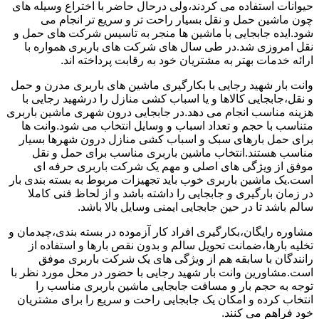
حیوانات استفاده می کردند،ولی درحال حاضر با اختراع وسیله های
چون ماشین حمل و نقل بسیار راحت تر و سریع تر انجام می
شود.ایده جابجایی با ماشین ها منجر به تاسیس شرکت های حمل و
نقل امروزی شد.در طی سال های شرکت های باربری همواره با
ارائه خدمات بهتر به مشتریان خود به رقابت پرداخته اند.
وانت بار شهید رجایی با بکارگیری ماشین های باربری مدرن و حمل
و نقل،جابجایی کالاها و یا اسباب کشی منازل را درشهید رجایی با
هزینه مناسب انجام می دهد.در جابجایی درون شهری ماشین باربری
متناسب با حجم و تعداد اسباب و وسایل انتخاب می شود.وانت ها
برای حمل بارهای سبک و اسباب کشی منازل درون شهرها بسیار
مناسب هستند.انتخاب ماشین باربری مناسب برای حمل و نقل
موفق از ویژگی های اصلی و مهم یک شرکت باربری حرفه ای
است.یک ماشین باربری خوب باید تجهیزات مربوط به بسته بندی بار
در زمان بارگیری و جابجایی را داشته باشد و از لحاظ فنی کاملا
سالم باشد تا در حین جابجایی ایمنی وسایل بالا باشد.
مشاوره رایگان،بکارگیری افراد کار آزموده در بسته بندی،چیدمان و
تخلیه بارها،ضمانت تحویل سالم و بدون نقص بارها و استفاده از
رانندگان با سابقه هم از ویژگی های یک شرکت باربری موفق
است.مشاورین وانت بار شهید رجایی با حضور در محل مورد نظر با
توجه به حجم بار و مسافت جابجایی ماشین باربری مناسب را
انتخاب کرده و امکان یک جابجایی راحت و سریع را برای مشتریان
خود فراهم می کنند.