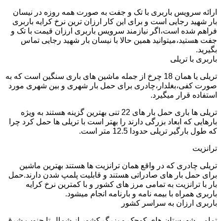
ارائه سرویس باربری با تک و جفت به صورت همه روزه در نیسان
بار شهید رجایی است و برای این کار ارزان ترین نرخ کرایه باربری
فراهم شده است،اگر نیازمند سرویس باربری ارزان قیمت با تک و
جفت هستید،میتوانید همین حالا با نیسان بار شهید رجایی تماس
بگیرید.
باربری با تریلی
تریلی یا همان 18 چرخ از جمله ماشین های باری سنگین است که به
صورت کفی،بغلدار،چادری برای حمل بار شهری و بین شهری مورد
استفاده قرار میگیرد.
تریلی ها باری حمل بار های 22 تنی بهترین گزینه هستند به ویژه
بارهایی که ابعاد بزرگی دارند را بهتر است با تریلی ها حمل کرد چرا
که طول بارگیر تریلی حدودا 12.5 متر است.
ترانزیت
تریلی چادری که در واقع همان ترانزیت ها هستند بهترین ماشین
برای حمل بار های صادراتی هستند و قابلیت پلمپ شدن دارند.حمل
بار با ترانزیت به تمامی مرز های کشور و با کمترین نرخ کرایه
باربری همراه با بیمه نامه و بارنامه انجام میشود.
باربری ارزان به سراسر کشور
تمامی شهرستان های کوچک و بزرگ کشور از شمال تا جنوب،شرق