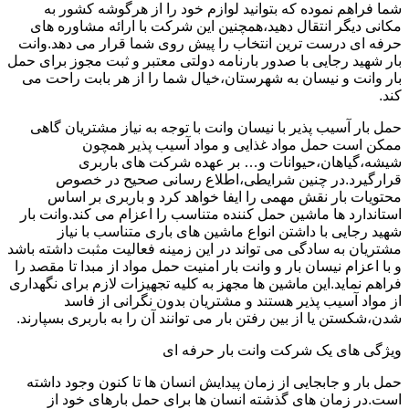
شما فراهم نموده که بتوانید لوازم خود را از هرگوشه کشور به
مکانی دیگر انتقال دهید،همچنین این شرکت با ارائه مشاوره های
حرفه ای درست ترین انتخاب را پیش روی شما قرار می دهد.وانت
بار شهید رجایی با صدور بارنامه دولتی معتبر و ثبت مجوز برای حمل
بار وانت و نیسان به شهرستان،خیال شما را از هر بابت راحت می
کند.
حمل بار آسیب پذیر با نیسان وانت با توجه به نیاز مشتریان گاهی
ممکن است حمل مواد غذایی و مواد آسیب پذیر همچون
شیشه،گیاهان،حیوانات و… بر عهده شرکت های باربری
قرارگیرد.در چنین شرایطی،اطلاع رسانی صحیح در خصوص
محتویات بار نقش مهمی را ایفا خواهد کرد و باربری بر اساس
استاندارد ها ماشین حمل کننده متناسب را اعزام می کند.وانت بار
شهید رجایی با داشتن انواع ماشین های باری متناسب با نیاز
مشتریان به سادگی می تواند در این زمینه فعالیت مثبت داشته باشد
و با اعزام نیسان بار و وانت بار امنیت حمل مواد از مبدا تا مقصد را
فراهم نماید.این ماشین ها مجهز به کلیه تجهیزات لازم برای نگهداری
از مواد آسیب پذیر هستند و مشتریان بدون نگرانی از فاسد
شدن،شکستن یا از بین رفتن بار می توانند آن را به باربری بسپارند.
ویژگی های یک شرکت وانت بار حرفه ای
حمل بار و جابجایی از زمان پیدایش انسان ها تا کنون وجود داشته
است.در زمان های گذشته انسان ها برای حمل بارهای خود از