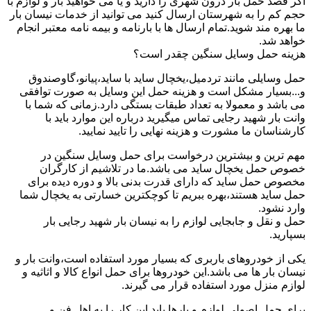
اگر قصد حمل بار درون شهری را دارید و یا می خواهید بار و لوازم با
حجم کم را به شهرستان ارسال کنید می توانید از خدمات نیسان بار
ما بهره مند شوید.تمام ارسال ها با بارنامه و بیمه نامه معتبر انجام
خواهد شد.
هزینه حمل وسایل سنگین چقدر است؟
حمل وسایلی مانند تردمیل،یخچال ساید با ساید،پیانو،گاوصندوق
و...بسیار مشکل است و هزینه حمل این وسایل به صورت توافقی
می باشد و معمولا به تعداد طبقات بستگی دارد.زمانی که شما با
وانت بار شهید رجایی تماس میگیرید درباره این موارد باید با
کارشناسان ما مشورت و هزینه نهایی را تایید نمایید.
مهم ترین و بیشترین درخواست برای حمل وسایل سنگین در
خصوص حمل یخچال ساید می باشد.ما در تلاشیم از کارگران
مخصوص حمل ساید که دارای قدرت بدنی بالا و دوره دیده برای
حمل ساید هستند،بهره ببریم تا کوچکترین خسارتی به یخچال شما
وارد نشود.
حمل و نقل و جابجایی لوازم را به نیسان بار شهید رجایی بار
بسپارید.
یکی از خودروهای باربری که بسیار مورد استفاده است،وانت بار و
نیسان بار ها می باشد.این خودروها برای حمل انواع کالا و اثاثیه و
لوازم منزل مورد استفاده قرار می گیرند.
برای حمل اصولی لوازم و بارها باید این کار را به اهل فن و