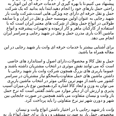
پیشنهاد می کنیم،تا با بهره گیری از خدمات حرفه ای این اتوبار به
راحتی حمل بارهای خود را انجام دهید.ابتدا باید بدانید که یک شرکت
حمل و نقل حرفه ای دارای چه ویژگی هایی است،شرکت وانت بار
شهید رجایی به عنوان اولین موسسه حمل و نقل در ایران و با سابقه
طولانی در انواع حمل ونقل از شرکت های معتبر ایران است که با
استفاده از کارکنان ماهر و کار آزموده و تجهیزات پیشرفته و انواع
ماشین آلات باری مدرن حمل و نقل در شهید رجایی و سراسر ایران
انجام می دهد.
برای آشنایی بیشتر با خدمات حرفه ای وانت بار شهید رجایی در این
مقاله همراه ما باشید.
حمل و نقل کالا و محصولات،دارای اصول و استاندارد های خاصی
است که می توانند نقش موثری در انتخاب مشتریان داشته باشند و
عموما باربری های بزرگ همچون شرکت وانت بار شهید رجایی با
داشتن ماشین های حمل متفاوت،پاسخگو نیاز مشتریان در سراسر
کشور می باشد.از مهم ترین نکاتی موثر در انتخاب ماشین باربری
می توان به وزن و ابعاد کالا اشاره کرد،همچنین نوع بار،میزان آسیب
پذیری و ارزش آن از دیگر موارد می باشد.گفتنی است که نرخ حمل
بار وانت و نیسان متفاوت می باشد همچنین در صورت جابجایی بین
شهر و دورن شهر نیز نرخ متفاوتی را باید پرداخت کرد.
وانت بار شهید رجایی
با در اختیار داشتن انواع وانت و نیسان
مخصوص حمل بار به صورت مسقف و رو باز برای حمل انواع بار به