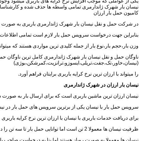
یکی از عواملی که موجب افزایش نرخ کرایه های باربری میشود وجود و
نیسان بار شهرک ژاندارمری تمامی واسطه ها حذف شده و کارشناسان حمل 
کامیون حمل بار ارزان
در شرکت حمل و نقل نیسان بار شهرک ژاندارمری باربری به صورت تخ
بنابراین جهت درخواست سرویس حمل بار لازم است تمامی اطلاعات مربوط 
وزن بار،حجم بار،نوع بار از جمله کلیدی ترین مواردی هستند که میتوانن
ناوگان حمل و نقل نیسان بار شهرک ژاندارمری کامل ترین ناوگان حمل
(نیسان،خاور،تک،جفت،تریلی،ایسوزو،ترانزیت،کمرشکن،بوژی)
را میتواند با ارزان ترین نرخ کرایه باربری برایتان فراهم آورد.
نیسان بار ارزان در شهرک ژاندارمری
نیسان ارزان ترین ماشین باربری است که برای ارسال بار به صورت شه
سرویس حمل بار با نیسان یکی از برترین سرویس های حمل بار در نیسا
برای دریافت خدمات باربری با نیسان با ارزان ترین نرخ کرایه باربری م
ظرفیت نیسان ها معمولا 2 تن است اما توانایی حمل بار تا سه تن را دارند تنها نکته ای که باید به آن توجه داشته باشید ابعاد اتاق نیسان است که برابر است با 2 متر طول و 1.65 متر عرض.
نیسان ها معمولا به صورت روباز هستند اما بنا به درخواست صاحب با