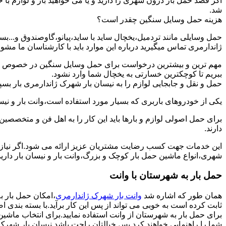
اگر قصد حمل بار درون شهری را دارید و یا می خواهید بار و لوازم با ح
شد.
هزینه حمل وسایل سنگین چقدر است؟
حمل وسایلی مانند تردمیل،یخچال ساید با ساید،پیانو،گاوصندوق و...
ژاندارمری تماس میگیرید درباره این موارد باید با کارشناسان ما مشورت 
مهم ترین و بیشترین درخواست برای حمل وسایل سنگین در خصوص حمل 
ببریم تا کوچکترین خسارتی به یخچال شما وارد نشود.
حمل و نقل و جابجایی لوازم را به نیسان بار شهرک ژاندارمری بار بسپا
یکی از خودروهای باربری که بسیار مورد استفاده است،وانت بار و نیسان
برای حمل اصولی لوازم و بارها باید این کار را به اهل فن و متخصصین
دارند.
این خدمات جهت کسب رضایت مشتریان عزیز ارائه می شود.اگر نیاز به
شهری،انواع ماشین حمل بار کوچک و بزرگ،وانت بار و نیسان بار دارید
حمل بار به شهرستان با وانت
همان طور که اشاره شد
وانت بار شهرک ژاندارمری
،امکان حمل بار ب
ثابت کرده است به خوبی می تواند از پس این کار برآید.با بسته بندی
برای حمل بار به شهرستان از وانت استفاده نمایید.برای انتخاب ماشین 
شما را راهنمایی خواهند کرد پس خیالتان راحت باشد.نیسان بار شهرک ژان