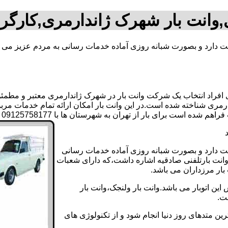
,وانت بار شهرک ژاندارمری,کارگر
یت دارد و بصورت شبانه روزی آماده خدمات رسانی به مردم عزیز می ب
راد انتخاب یک شرکت وانت بار در شهرک ژاندارمری معتبر و مطمئن بر
ارمری شناخته شده است.در این وانت بار امکان ارائه تمام خدمات مربو
 از تهران به شهرستان ها با 09125758177 آقای اقبال حسنی تماس بگیرید..
یت دارد و بصورت شبانه روزی آماده خدمات رسانی
 وانت بارتلفنی صادقیه اشاره داشت،که دارای شعبات
 بار مرزداران می باشد.
ن اتوبار می باشد.وانت بار ولنجک،وانت بار
ت.
ین متدهای روز دنیا انجام شود و از تکنولوژی های