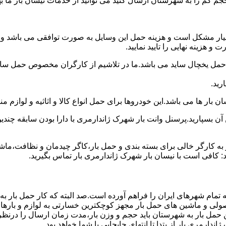
جم کم را به شهرستان ارسال کنید می توانید از خدمات نیسان بار ما بهره
بسیار مشکل است و هزینه حمل این وسایل به صورت توافقی می باشد و م
و هزینه نهایی را تایید نمایید.
یخچال ساید می باشد.ما در تلاشیم از کارگران مخصوص حمل ساید که
رید.
 بار ها می باشد.این خودروها برای حمل انواع کالا و اثاثیه و لوازم م
 آن بسپارید.پرسنل وانت بار شهرک ژاندارمری با دارا بودن سابقه چندی
 کارگر خالی برای بسته بندی و حمل بار،کاگر چیدمان و نظافت،ماشین
: کافی است با نیسان بار شهرک ژاندارمری بار تماس بگیرید.
ه تمام شهرهای ایران را فراهم آورده است.صد البته که کار حمل بار ب
 اصولی و ماشین های حمل بار مجهز کوچکترین خسارتی به لوازم و بارها
حمل بار به شهرستان باید حجم و وزن بار،مدت زمان ارسال را درنظر بگی
دارمری بار از بتدا تا انتهای جابجایی با شما خواهد بود.