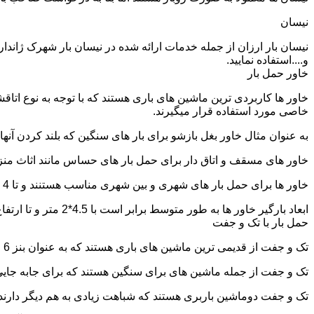
نیسان
نیسان بار ارزان از جمله خدمات ارائه شده در نیسان بار شهرک ژاندار
و....استفاده نمایید.
خاور حمل بار
خاور ها کاربردی ترین ماشین های باری هستند که با توجه به نوع اتاق
خاصی مورد استفاده قرار میگیرند.
به عنوان مثال خاور بغل بازشو برای بار های سنگین که بلند کردن آن
خاور های مسقف و اتاق دار برای حمل بار های حساس مانند اثاث منزل 
خاور ها برای حمل بار های شهری و بین شهری مناسب هستنند و تا 4 تن بار را به راحتی حمل میکنند.
ابعاد بارگیر خاور ها به طور متوسط برابر است با 4.5*2 متر و تا ارتفاع 2.5 تا 2.7 متر بار را به راحتی میتوان روی آنها قرار داد.
حمل بار با تک و جفت
تک و جفت از قدیمی ترین ماشین های باری هستند که به عنوان بنز 6 چرخ و 10 چرخ شناخته میشوند.
تک و جفت از جمله ماشین های برای سنگین هستند که برای جابه جایی ا
تک و جفت دوماشین باربری هستند که شباهت زیادی به هم دیگر دارند با این تفاوت که جفت 5 ت