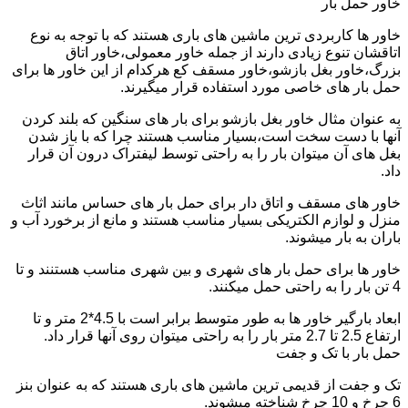
خاور حمل بار
خاور ها کاربردی ترین ماشین های باری هستند که با توجه به نوع
اتاقشان تنوع زیادی دارند از جمله خاور معمولی،خاور اتاق
بزرگ،خاور بغل بازشو،خاور مسقف کع هرکدام از این خاور ها برای
حمل بار های خاصی مورد استفاده قرار میگیرند.
به عنوان مثال خاور بغل بازشو برای بار های سنگین که بلند کردن
آنها با دست سخت است،بسیار مناسب هستند چرا که با باز شدن
بغل های آن میتوان بار را به راحتی توسط لیفتراک درون آن قرار
داد.
خاور های مسقف و اتاق دار برای حمل بار های حساس مانند اثاث
منزل و لوازم الکتریکی بسیار مناسب هستند و مانع از برخورد آب و
باران به بار میشوند.
خاور ها برای حمل بار های شهری و بین شهری مناسب هستنند و تا
4 تن بار را به راحتی حمل میکنند.
ابعاد بارگیر خاور ها به طور متوسط برابر است با 4.5*2 متر و تا
ارتفاع 2.5 تا 2.7 متر بار را به راحتی میتوان روی آنها قرار داد.
حمل بار با تک و جفت
تک و جفت از قدیمی ترین ماشین های باری هستند که به عنوان بنز
6 چرخ و 10 چرخ شناخته میشوند.