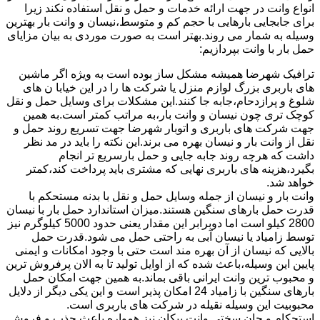
انواع وانت در جهت ارائه خدمات و حمل و نقل استفاده نکند زیرا
برای جابجایی بارهایی با حجم کم و متوسط،نیسان و وانت بار بهترین
وسیله به شمار می روند.بهتر است به صورت موردی به بیان مزایای
حمل بار با وانت بپردازیم:
ترافیک شهرضا همیشه مشکل ساز بوده است به ویژه اگر ماشین
های باربری بزرگ لوازم منزل یا شرکت ها را در این خیابا ن های
شلوغ و پرازدحام،جابه جا کنند.این مشکلات برای وسایل حمل و نقل
کوچک تری چون نیسان و وانت بار،به مراتب کمتر است.به همین
جهت شرکت های باربری و اتوبار شهرضا جهت تسریع روند حمل و
نقل از وانت بار و نیسان بهره می برند.این نکته را باید در مد نظر
داشت که هرچه روند جابه جایی و حمل بارسریع تر انجام
بگیرد،هزینه های باربری نهایی که مشتری باید پرداخت کند،کمتر
خواهد شد.
وانت بار و نیسان از جمله وسایل حمل و نقل با بدنه مستحکم با
قدرت حمل بارهای سنگین هستند.میزان استاندارد حمل بار با نیسان
2800 کیلو است اما دوبرابر این مقدار یعنی حدود 5000 کیلوگرم نیز
توسط زامیاد یا نیسان آبی به راحتی حمل می شود.قدرت حمل
بالایی که نیسان از آن بهره مند است حتی با وجود امکانات و ایمنی
پایین این وسیله،باعث شده که از اوایل تولید تا به الان پرفروش ترین
و محبوب ترین وانت ایرانی باقی بماند.به همین جهت امکان حمل
بارهای سنگین با زامیاد 24 امکان پذیر است و این یکی دیگر از دلایل
محبوبیت این وسیله نقیله در شرکت های باربری است.
استحکام و جان سختی وانت پیکان نیز همواره باعث جذب و فروش