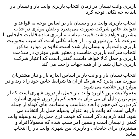
باربری وانت نیسان در زمان انتخاب باربری وانت بار و نیسان بار
باید به چه نکاتی توجه کرد
انتخاب باربری وانت بار و نیسان بار بر اساس توجه به قواعد و
ضوابط خاص شرکت صورت می پذیرد و نقش موثری در جذب
مشتری خواهد داشت.قیمت مناسب،باربری ساده،قابلیت جابجایی با
سرعت بالا بین شهری و… از جمله نکاتی است که سبب محبوبیت
باربری وانت بار و نیسان بار شده است.علاوه بر موارد مذکور
انتخاب شرکت باربری مناسب و معتبر نقش موثری در سلامت
باربری و حمل کالا خواهد داشت،گفتنی است که اعتبار شرکت
باربری خیال شما را از همه جهات راحت می کند.
انتخاب نیسان بار و وانت بار بر اساس اندازه بار و نیاز مشتریان
صورت می پذیرد که هر یک از آن ها شرایط خاص خود را دارند و در
موارد زیر خلاصه می شوند:
معمولا بیشترین کاربرد وانت بار حمل بار درون شهری است که از
مهم ترین دلیل آن می توان به حجم کم بار درون شهری اشاره
کرد.وزن کم،حجم و ابعاد متناسب و مسافت های کوتاه از جمله
دلایلی است که وانت بار به عنوان وسیله حمل بار انتخاب می
شود.البته لازم به ذکر است که قیمت نرخ حمل بار به وسیله وانت
کمتر از نیسان است و همین امر سبب شده که معمولا افراد و
مشتریان برای جابجایی و باربری بین شهری وانت بار را انتخاب
نمایند.