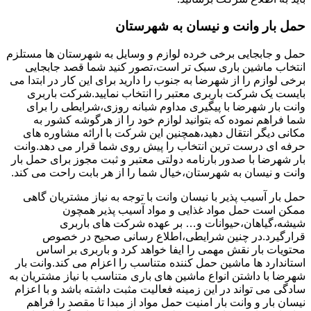
حمل بار وانت و نیسان به شهرستان
حمل و جابجایی برخی خرده لوازم و وسایل به شهرستان ها مستلزم
انتخاب ماشین باری سبک تر است،تصور کنید شما قصد جابجایی
برخی لوازم را از شهرضا به جنوب را دارید برای این کار در ابتدا می
بایست یک شرکت باربری معتبر را انتخاب نمایید.شرکت باربری
وانت بار شهرضا با پیگیری مداوم شبانه روزی،شرایطی را برای
شما فراهم نموده که بتوانید لوازم خود را از هرگوشه کشور به
مکانی دیگر انتقال دهید،همچنین این شرکت با ارائه مشاوره های
حرفه ای درست ترین انتخاب را پیش روی شما قرار می دهد.وانت
بار شهرضا با صدور بارنامه دولتی معتبر و ثبت مجوز برای حمل بار
وانت و نیسان به شهرستان،خیال شما را از هر بابت راحت می کند.
حمل بار آسیب پذیر با نیسان وانت با توجه به نیاز مشتریان گاهی
ممکن است حمل مواد غذایی و مواد آسیب پذیر همچون
شیشه،گیاهان،حیوانات و… بر عهده شرکت های باربری
قرارگیرد.در چنین شرایطی،اطلاع رسانی صحیح در خصوص
محتویات بار نقش مهمی را ایفا خواهد کرد و باربری بر اساس
استاندارد ها ماشین حمل کننده متناسب را اعزام می کند.وانت بار
شهرضا با داشتن انواع ماشین های باری متناسب با نیاز مشتریان به
سادگی می تواند در این زمینه فعالیت مثبت داشته باشد و با اعزام
نیسان بار و وانت بار امنیت حمل مواد از مبدا تا مقصد را فراهم