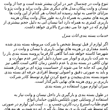
تنوع وانت در چندسال خیر در ایران بیشتر شده است و جدا از وانت
نیسان و وانت پیکان،مدل های دیگری مثل وانت پراید و وانت پژو با
مزایای خاصی به تولید رسیده اند.انتخاب هر کدام از این وانت ها
هزینه های معینی به همراه دارد.به طور مثال وانت پیکان هزینه
باربری کمتری به همراه دارد اما نیسان آبی به دلیل حجم بیشتری از
لوازم که در خود جا می دهد،نرخ بالاتری خواهد داشت.
خدمات بسته بندی اثاث منزل
اگر لوازم از قبل توسط شخص یا شرکت مربوطه بسته بندی شده
باشند مقداری در هزینه های نهایی باربری با نیسان و وانت در
شهرضا کاسته خواهد شد.اما گاهی کارفرما پروسه بسته بندی بار را
به شرکت باربری و اتوبار می سپارد.دلیل این امر عدم مهارت و
توان کافی در بسته بندی یا عدم داشتن زمان کافی است.گاهی نیز
لوازمی که جابه جا می شوند از حساسیت ویژه ای برخوردار هستند
و باید به صورتی دقیق و اصولی توسط افرادی حرفه ای بسته بندی
شوند.بسته بندی،پیچیدن و جمع کردن لوازم توسط کادر شرکت
باربری بر روی هزینه های نهایی تاثیرگذار است.
میزان لوازم مورد استفاده در بسته بندی
در طول بسته بندی و بارگیری بار داخل نیسان و وانت نیاز به
استفاده از وسایلی چون نایلکس،نایلون حبابدار،انواع
فوم،طناب،استرچ رپ،کارتن،چسپ و … است.این لوازم در صورتی
که توسط شرکت باربری به محل بارگیری آورده شود،بر هزینه های