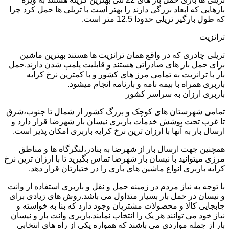
بارهایی که ابعاد بزرگی دارند را بهتر است با تریلی ها حمل کرد چرا
که طول بارگیر تریلی حدودا 12.5 متر است.
ترانزیت
تریلی چادری که در واقع همان ترانزیت ها هستند بهترین ماشین
برای حمل بار های صادراتی هستند و قابلیت پلمپ شدن دارند.حمل
بار با ترانزیت به تمامی مرز های کشور و با کمترین نرخ کرایه
باربری همراه با بیمه نامه و بارنامه انجام میشود.
باربری ارزان به سراسر کشور
تمامی شهرستان های کوچک و بزرگ کشور از شمال تا جنوب،شرق
تا غرب تحت پوشش خدمات باربری نیسان بار شهرضا قرار دارد و
ارسال بار به آنها با ارزان ترین نرخ کرایه باربری امکان پذیر است.
همچنین جهت ارسال بار از شهرضا به بنادر،لنگرگاه ها و مناطق
مرزی میتوانید با نیسان بار شهرضا تماس بگیرید تا با ارزان ترین نرخ
کرایه باربری انواع ماشین های باری را در ختیارتان قرار دهد.
با توجه به نیاز مردم در زمینه حمل و نقل و باربری استفاده از وانت
و نیسان در حمل بار بسیار متداول می باشد.روش های زیادی برای
جابجایی کالا و محصولات مشتریان وجود دارد که بنا به خواسته و
نیاز خود می توانند هر یک را انتخاب نمایند.باربری وانت بار و نیسان
بار از جمله مواردی می باشند که همواره یکی از راه های انتخابی