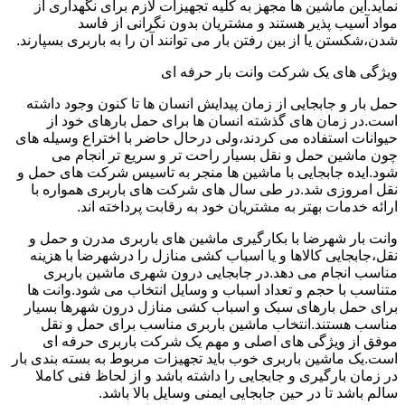
نماید.این ماشین ها مجهز به کلیه تجهیزات لازم برای نگهداری از
مواد آسیب پذیر هستند و مشتریان بدون نگرانی از فاسد
شدن،شکستن یا از بین رفتن بار می توانند آن را به باربری بسپارند.
ویژگی های یک شرکت وانت بار حرفه ای
حمل بار و جابجایی از زمان پیدایش انسان ها تا کنون وجود داشته
است.در زمان های گذشته انسان ها برای حمل بارهای خود از
حیوانات استفاده می کردند،ولی درحال حاضر با اختراع وسیله های
چون ماشین حمل و نقل بسیار راحت تر و سریع تر انجام می
شود.ایده جابجایی با ماشین ها منجر به تاسیس شرکت های حمل و
نقل امروزی شد.در طی سال های شرکت های باربری همواره با
ارائه خدمات بهتر به مشتریان خود به رقابت پرداخته اند.
وانت بار شهرضا با بکارگیری ماشین های باربری مدرن و حمل و
نقل،جابجایی کالاها و یا اسباب کشی منازل را درشهرضا با هزینه
مناسب انجام می دهد.در جابجایی درون شهری ماشین باربری
متناسب با حجم و تعداد اسباب و وسایل انتخاب می شود.وانت ها
برای حمل بارهای سبک و اسباب کشی منازل درون شهرها بسیار
مناسب هستند.انتخاب ماشین باربری مناسب برای حمل و نقل
موفق از ویژگی های اصلی و مهم یک شرکت باربری حرفه ای
است.یک ماشین باربری خوب باید تجهیزات مربوط به بسته بندی بار
در زمان بارگیری و جابجایی را داشته باشد و از لحاظ فنی کاملا
سالم باشد تا در حین جابجایی ایمنی وسایل بالا باشد.