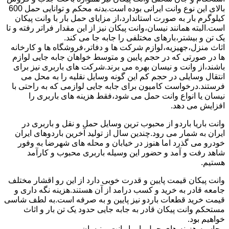
بالای این نوع وانت ایرانی بوده است.بدنه محکم و توانایی حمل 600
کیلوگرم بار به صورت استاندارد،از مزایای حمل بار با وانت پیکان
است.البته همانند نیسان،وانت پیکان نیز از این مقدار فراتر رفته و تا
یک تن و بیشتر،بارهای مختلفی را جابه جا می کند.
اثاث منزل،جهیزیه،لوازم شرکت ها و دفاتر،فروشگاه ها و کارخانه
ها در صورتی که در حجم پایین و متوسط خواهان جابه جایی لوازم
باشند،از وانت و نیسان بهره می برند.شرکت های باربری نیز برای
انتقال وسایلی در حجم کم این گونه وسایل نقلیه را به محل می
فرستند.درخواست کامیون برای جابه جایی لوازمی که به راحتی با
نیسان یا انواع وانت حمل می شود،فقط هزینه های باربری را
افزایش می دهد.
وانت باریا باردو از محبوب ترین وسایل حمل و نقل و باربری در
ایران به شمار می رود.چندین سال از تولید آخرین باردوهای ایران
خودرو می گذرد اما هنوز در خیابان و محله های شهرضا به وفور
شاهد رفت و آمد و حضور این وسیله باربری محبوب و کارآمد
هستیم.
وانت پیکان قیمت پایین و قدرت خوبی دارد از این رو اقشار مختلف
جامعه قادر به خرید و کسب درامد از آن هستند.هزینه نگه داری و
قیمت خرید قطعات باردو نیز پایین و به صرفه است.به لطف شاسی
مستحکم وانت پیکان قادر به جابه جایی حدود یک تن بار و اثاث
خواهیم بود.
محاسبه هزینه های حمل بار با وانت و نیسان