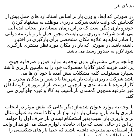
نیسان بار
در صورتی که ابعاد و وزن بار بر اساس استاندارد های حمل بیش از
گنجایش یک وانت باشد،شرکت باربری موظف به پیشنهاد کردن
خودرو باری دیگر است که در این زمان نیسان بار انتخاب ایده آلی
می باشد.شرکت باربری می بایست مجوز حمل بار و بارنامه دولتی
را صادر نماید به علاوه مکان مشخصی برای بارگیری در اختیار
داشته باشد.در صورتی که بار در مکان مورد نظر مشتری بارگیری
شود لازم به صدور رسید می باشد.
چنانچه برخی مشتریان بدون توجه به موارد فوق و صرفا به جهت
پرداخت هزینه کمتر کالا یا محصولات خود را به ماشین باربری ناآشنا
بسپارد مسئولیت کلیه مشکلات پیش آمده با خود آن ها می
باشد.شرکت باربری وانت بار شهرضا با داشتن رانندگان مجرب و
کار آزموده با بسته بندی و بارچینی درست بار از بروز هر گونه اتفاق
غیر مترقبه همچون گمشدن بار،آسیب به کالا و غیره جلوگیری می
کند.
با توجه به موارد عنوان شده،از دیگر نکاتی که نقش موثر در انتخاب
باربری وانت بار و نیسان بار دارد نوع بار و کالا است،به عنوان مثال
برای باربری بار آسیب پذیر استحکام نیسان بار حرف اول را خواهد
زد این در حالی است که برای جابجایی لوازم سبک می توانید از وانت
بار استفاده نمایید.توجه داشته باشید که حتما بار های شکستنی را
باید به اطلاع شرکت برسانید.