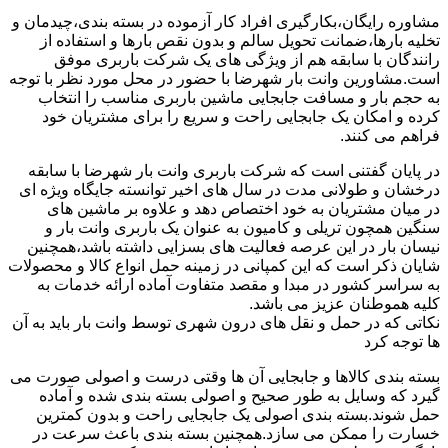
مشاوره رایگان،بکارگیری افراد کار آزموده در بسته بندی،چیدمان و
تخلیه بارها،ضمانت تحویل سالم و بدون نقص بارها و استفاده از
رانندگان با سابقه هم از ویژگی های یک شرکت باربری موفق
است.مشاورین وانت بار شهرضا با حضور در محل مورد نظر با توجه
به حجم بار و مسافت جابجایی ماشین باربری مناسب را انتخاب
کرده و امکان یک جابجایی راحت و سریع را برای مشتریان خود
فراهم می کنند.
در پایان گفتنی است که شرکت باربری وانت بار شهرضا با سابقه
درخشان و طولانی مدت در سال های اخیر توانسته جایگاه ویژه ای
در میان مشتریان به خود اختصاص دهد و علاوه بر ماشین های
سنگین همچون تریلی و کامیون به عنوان یک باربری وانت بار و
نیسان بار در این عرصه فعالیت های بسزایی داشته باشد،همچنین
شایان ذکر است که این کمپانی در زمینه حمل انواع کالا و محصولات
به سراسر کشور در مبدا و مقصد متفاوت آماده ارائه خدمات به
کلیه هموطنان عزیز می باشد.
نکاتی که در حمل و نقل های درون شهری توسط وانت بار باید به آن
ها توجه کرد
بسته بندی کالاها و جابجایی آن ها وقتی درست و اصولی صورت می
گیرد که وسایل به طور صحیح و اصولی بسته بندی شده و آماده
حمل شوند.بسته بندی اصولی یک جابجایی راحت و بدون کمترین
خسارت را ممکن می سازد.همچنین بسته بندی باعث سرعت در