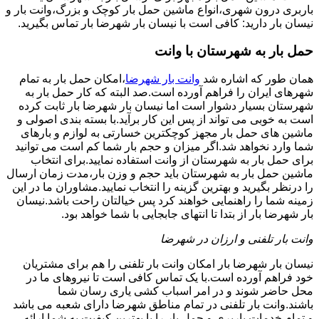
باربری درون شهری،انواع ماشین حمل بار کوچک و بزرگ،وانت بار و
نیسان بار دارید: کافی است با نیسان بار شهرضا بار تماس بگیرید.
حمل بار به شهرستان با وانت
همان طور که اشاره شد
وانت بار شهرضا
،امکان حمل بار به تمام
شهرهای ایران را فراهم آورده است.صد البته که کار حمل بار به
شهرستان بسیار دشوار است اما نیسان بار شهرضا بار ثابت کرده
است به خوبی می تواند از پس این کار برآید.با بسته بندی اصولی و
ماشین های حمل بار مجهز کوچکترین خسارتی به لوازم و بارهای
شما وارد نخواهد شد.اگر میزان و حجم بار شما کم است می توانید
برای حمل بار به شهرستان از وانت استفاده نمایید.برای انتخاب
ماشین حمل بار به شهرستان باید حجم و وزن بار،مدت زمان ارسال
را درنظر بگیرید و بهترین گزینه را انتخاب نمایید.مشاوران ما در این
زمینه شما را راهنمایی خواهند کرد پس خیالتان راحت باشد.نیسان
بار شهرضا بار از بتدا تا انتهای جابجایی با شما خواهد بود.
وانت بار تلفنی و ارزان در شهرضا
نیسان بار شهرضا بار امکان وانت بار تلفنی را هم برای مشتریان
خود فراهم آورده است.با یک تماس کافی است تا نیروهای ما در
محل حاضر شوند و در امر اسباب کشی یاری رسان شما
باشند.وانت بار تلفنی در تمام مناطق شهرضا دارای شعبه می باشد
و تمام خدمات باربری و حمل بار را با بهترین کیفیت به شما ارائه