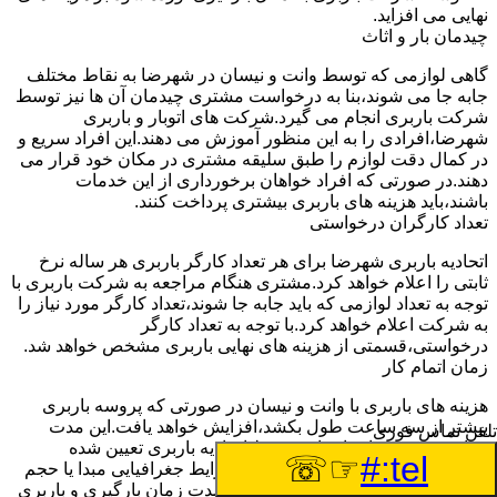
نهایی می افزاید.
چیدمان بار و اثاث
گاهی لوازمی که توسط وانت و نیسان در شهرضا به نقاط مختلف
جابه جا می شوند،بنا به درخواست مشتری چیدمان آن ها نیز توسط
شرکت باربری انجام می گیرد.شرکت های اتوبار و باربری
شهرضا،افرادی را به این منظور آموزش می دهند.این افراد سریع و
در کمال دقت لوازم را طبق سلیقه مشتری در مکان خود قرار می
دهند.در صورتی که افراد خواهان برخورداری از این خدمات
باشند،باید هزینه های باربری بیشتری پرداخت کنند.
تعداد کارگران درخواستی
اتحادیه باربری شهرضا برای هر تعداد کارگر باربری هر ساله نرخ
ثابتی را اعلام خواهد کرد.مشتری هنگام مراجعه به شرکت باربری با
توجه به تعداد لوازمی که باید جابه جا شوند،تعداد کارگر مورد نیاز را
به شرکت اعلام خواهد کرد.با توجه به تعداد کارگر
درخواستی،قسمتی از هزینه های نهایی باربری مشخص خواهد شد.
زمان اتمام کار
هزینه های باربری با وانت و نیسان در صورتی که پروسه باربری
بیشتر از سه ساعت طول بکشد،افزایش خواهد یافت.این مدت
تلفن تماس فوری
زمان به صورت استادندارد توسط اتحادیه باربری تعیین شده
☞☏
tel:#
است.عواملی مثل آب وهوا،ترافیک،شرایط جغرافیایی مبدا یا حجم
زیاد لوازم ممکن است باعث افزایش مدت زمان بارگیری و باربری