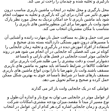
بارگیری و تخلیه شده و چیدمان را راحت تر می کند.
محل بارگیری و محل تخلیه در انتخاب ماشین باربری مناسب درون
شهری تاثیر می گذارد.برای این که بارگیری و تخلیه به سهولت انجام
شود باید ماشین باربری تا حد امکان نزدیک به محل مورد نظر پارک
شود.وانت بار شهرضا برای این منظورماشین های باربری را
متناسب با مکان مشتریان انتخاب می کند.
سرعت حمل و نقل به مسافت حمل بار،مهارت راننده و آشنایی آن
با مسیرهای درون شهر بستگی دارد.البته بسته بندی صحیح و
استفاده از افراد آموزش دیده در بارگیری و تخلیه زمان جابجایی را
کوتاه تر می کند.فصلی که جابجایی در آن انجام می شود هم در روند
جابجایی موثر است،جابجایی در فصل های بارانی و نامساعد
دشوارتر است و دقت بیشتری را می طلبد.شرکت باربری برای
حفاظت کالاها در شرایط نامساعد باید مجهز به ماشین های باربری
مسقف باشند.وانت بار شهرضا با دارا بودن انواع ماشین های باربری
مسقف بارهای شما در شرایط نامساعد جوی به بهترین شکل ممکن
حمل کرده و صحیح و سالم تحویل می دهد.
عواملی که در یک جابجایی وانت بار اثر می گذارند
از عوامل موثر در جابجایی می توان به نوع بار و اندازه آن،طول و
نوع مسیر از مبدا تا مقصد،میزان بودجه مشتری،امکانات شرکت
باربری و زمان جابجایی اشاره کرد.هر کدام از این عوامل در انتخاب