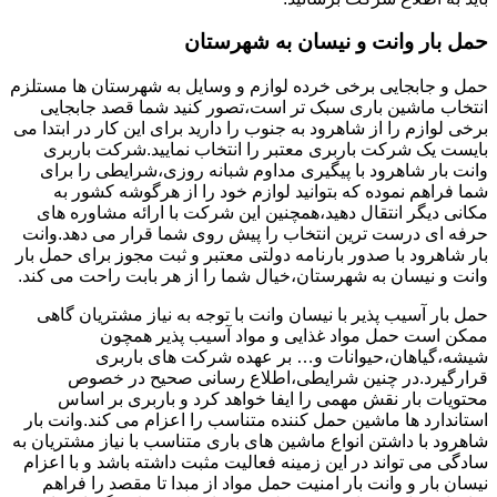
حمل بار وانت و نیسان به شهرستان
حمل و جابجایی برخی خرده لوازم و وسایل به شهرستان ها مستلزم
انتخاب ماشین باری سبک تر است،تصور کنید شما قصد جابجایی
برخی لوازم را از شاهرود به جنوب را دارید برای این کار در ابتدا می
بایست یک شرکت باربری معتبر را انتخاب نمایید.شرکت باربری
وانت بار شاهرود با پیگیری مداوم شبانه روزی،شرایطی را برای
شما فراهم نموده که بتوانید لوازم خود را از هرگوشه کشور به
مکانی دیگر انتقال دهید،همچنین این شرکت با ارائه مشاوره های
حرفه ای درست ترین انتخاب را پیش روی شما قرار می دهد.وانت
بار شاهرود با صدور بارنامه دولتی معتبر و ثبت مجوز برای حمل بار
وانت و نیسان به شهرستان،خیال شما را از هر بابت راحت می کند.
حمل بار آسیب پذیر با نیسان وانت با توجه به نیاز مشتریان گاهی
ممکن است حمل مواد غذایی و مواد آسیب پذیر همچون
شیشه،گیاهان،حیوانات و… بر عهده شرکت های باربری
قرارگیرد.در چنین شرایطی،اطلاع رسانی صحیح در خصوص
محتویات بار نقش مهمی را ایفا خواهد کرد و باربری بر اساس
استاندارد ها ماشین حمل کننده متناسب را اعزام می کند.وانت بار
شاهرود با داشتن انواع ماشین های باری متناسب با نیاز مشتریان به
سادگی می تواند در این زمینه فعالیت مثبت داشته باشد و با اعزام
نیسان بار و وانت بار امنیت حمل مواد از مبدا تا مقصد را فراهم