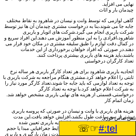
نهایی می افزاید.
چیدمان بار و اثاث
گاهی لوازمی که توسط وانت و نیسان در شاهرود به نقاط مختلف
جابه جا می شوند،بنا به درخواست مشتری چیدمان آن ها نیز توسط
شرکت باربری انجام می گیرد.شرکت های اتوبار و باربری
شاهرود،افرادی را به این منظور آموزش می دهند.این افراد سریع و
در کمال دقت لوازم را طبق سلیقه مشتری در مکان خود قرار می
دهند.در صورتی که افراد خواهان برخورداری از این خدمات
باشند،باید هزینه های باربری بیشتری پرداخت کنند.
تعداد کارگران درخواستی
اتحادیه باربری شاهرود برای هر تعداد کارگر باربری هر ساله نرخ
ثابتی را اعلام خواهد کرد.مشتری هنگام مراجعه به شرکت باربری با
توجه به تعداد لوازمی که باید جابه جا شوند،تعداد کارگر مورد نیاز را
به شرکت اعلام خواهد کرد.با توجه به تعداد کارگر
درخواستی،قسمتی از هزینه های نهایی باربری مشخص خواهد شد.
زمان اتمام کار
هزینه های باربری با وانت و نیسان در صورتی که پروسه باربری
بیشتر از سه ساعت طول بکشد،افزایش خواهد یافت.این مدت
تلفن تماس فوری
زمان به صورت استادندارد توسط اتحادیه باربری تعیین شده
☞☏
tel:#
است.عواملی مثل آب وهوا،ترافیک،شرایط جغرافیایی مبدا یا حجم
زیاد لوازم ممکن است باعث افزایش مدت زمان بارگیری و باربری