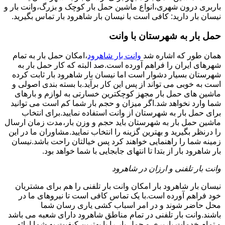
باربری درون شهری،انواع ماشین حمل بار کوچک و بزرگ،وانت بار و
نیسان بار دارید: کافی است با نیسان بار شاهرود بار تماس بگیرید.
حمل بار به شهرستان با وانت
همان طور که اشاره شد
وانت بار شاهرود
،امکان حمل بار به تمام
شهرهای ایران را فراهم آورده است.صد البته که کار حمل بار به
شهرستان بسیار دشوار است اما نیسان بار شاهرود بار ثابت کرده
است به خوبی می تواند از پس این کار برآید.با بسته بندی اصولی و
ماشین های حمل بار مجهز کوچکترین خسارتی به لوازم و بارهای
شما وارد نخواهد شد.اگر میزان و حجم بار شما کم است می توانید
برای حمل بار به شهرستان از وانت استفاده نمایید.برای انتخاب
ماشین حمل بار به شهرستان باید حجم و وزن بار،مدت زمان ارسال
را درنظر بگیرید و بهترین گزینه را انتخاب نمایید.مشاوران ما در این
زمینه شما را راهنمایی خواهند کرد پس خیالتان راحت باشد.نیسان
بار شاهرود بار از بتدا تا انتهای جابجایی با شما خواهد بود.
وانت بار تلفنی و ارزان در شاهرود
نیسان بار شاهرود بار امکان وانت بار تلفنی را هم برای مشتریان
خود فراهم آورده است.با یک تماس کافی است تا نیروهای ما در
محل حاضر شوند و در امر اسباب کشی یاری رسان شما
باشند.وانت بار تلفنی در تمام مناطق شاهرود دارای شعبه می باشد
و تمام خدمات باربری و حمل بار را با بهترین کیفیت به شما ارائه