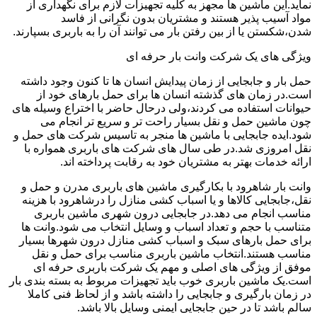
نماید.این ماشین ها مجهز به کلیه تجهیزات لازم برای نگهداری از
مواد آسیب پذیر هستند و مشتریان بدون نگرانی از فاسد
شدن،شکستن یا از بین رفتن بار می توانند آن را به باربری بسپارند.
ویژگی های یک شرکت وانت بار حرفه ای
حمل بار و جابجایی از زمان پیدایش انسان ها تا کنون وجود داشته
است.در زمان های گذشته انسان ها برای حمل بارهای خود از
حیوانات استفاده می کردند،ولی درحال حاضر با اختراع وسیله های
چون ماشین حمل و نقل بسیار راحت تر و سریع تر انجام می
شود.ایده جابجایی با ماشین ها منجر به تاسیس شرکت های حمل و
نقل امروزی شد.در طی سال های شرکت های باربری همواره با
ارائه خدمات بهتر به مشتریان خود به رقابت پرداخته اند.
وانت بار شاهرود با بکارگیری ماشین های باربری مدرن و حمل و
نقل،جابجایی کالاها و یا اسباب کشی منازل را درشاهرود با هزینه
مناسب انجام می دهد.در جابجایی درون شهری ماشین باربری
متناسب با حجم و تعداد اسباب و وسایل انتخاب می شود.وانت ها
برای حمل بارهای سبک و اسباب کشی منازل درون شهرها بسیار
مناسب هستند.انتخاب ماشین باربری مناسب برای حمل و نقل
موفق از ویژگی های اصلی و مهم یک شرکت باربری حرفه ای
است.یک ماشین باربری خوب باید تجهیزات مربوط به بسته بندی بار
در زمان بارگیری و جابجایی را داشته باشد و از لحاظ فنی کاملا
سالم باشد تا در حین جابجایی ایمنی وسایل بالا باشد.