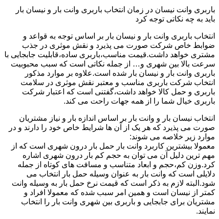
باربری وانت نیسان در زمان انتخاب باربری وانت بار و نیسان بار
باید به چه نکاتی توجه کرد
انتخاب باربری وانت بار و نیسان بار بر اساس توجه به قواعد و
ضوابط خاص شرکت صورت می پذیرد و نقش موثری در جذب
مشتری خواهد داشت.قیمت مناسب،باربری ساده،قابلیت جابجایی با
سرعت بالا بین شهری و… از جمله نکاتی است که سبب محبوبیت
باربری وانت بار و نیسان بار شده است.علاوه بر موارد مذکور
انتخاب شرکت باربری مناسب و معتبر نقش موثری در سلامت
باربری و حمل کالا خواهد داشت،گفتنی است که اعتبار شرکت
باربری خیال شما را از همه جهات راحت می کند.
انتخاب نیسان بار و وانت بار بر اساس اندازه بار و نیاز مشتریان
صورت می پذیرد که هر یک از آن ها شرایط خاص خود را دارند و در
موارد زیر خلاصه می شوند:
معمولا بیشترین کاربرد وانت بار حمل بار درون شهری است که از
مهم ترین دلیل آن می توان به حجم کم بار درون شهری اشاره
کرد.وزن کم،حجم و ابعاد متناسب و مسافت های کوتاه از جمله
دلایلی است که وانت بار به عنوان وسیله حمل بار انتخاب می
شود.البته لازم به ذکر است که قیمت نرخ حمل بار به وسیله وانت
کمتر از نیسان است و همین امر سبب شده که معمولا افراد و
مشتریان برای جابجایی و باربری بین شهری وانت بار را انتخاب
نمایند.