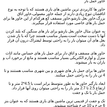
خاور حمل بار
خاور ها کاربردی ترین ماشین های باری هستند که با توجه به نوع
اتاقشان تنوع زیادی دارند از جمله خاور معمولی،خاور اتاق
بزرگ،خاور بغل بازشو،خاور مسقف کع هرکدام از این خاور ها برای
حمل بار های خاصی مورد استفاده قرار میگیرند.
به عنوان مثال خاور بغل بازشو برای بار های سنگین که بلند کردن
آنها با دست سخت است،بسیار مناسب هستند چرا که با باز شدن
بغل های آن میتوان بار را به راحتی توسط لیفتراک درون آن قرار
داد.
خاور های مسقف و اتاق دار برای حمل بار های حساس مانند اثاث
منزل و لوازم الکتریکی بسیار مناسب هستند و مانع از برخورد آب و
باران به بار میشوند.
خاور ها برای حمل بار های شهری و بین شهری مناسب هستنند و تا
4 تن بار را به راحتی حمل میکنند.
ابعاد بارگیر خاور ها به طور متوسط برابر است با 4.5*2 متر و تا
ارتفاع 2.5 تا 2.7 متر بار را به راحتی میتوان روی آنها قرار داد.
حمل بار با تک و جفت
تک و جفت از قدیمی ترین ماشین های باری هستند که به عنوان بنز
6 چرخ و 10 چرخ شناخته میشوند.