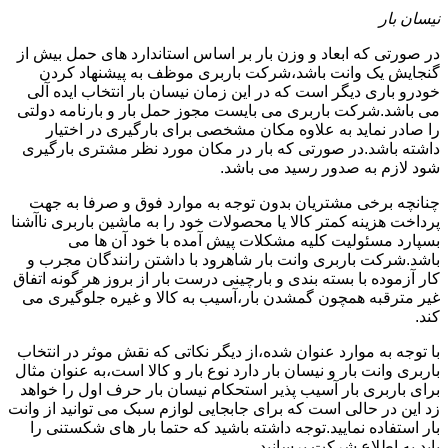
نیسان بار
در صورتی که ابعاد و وزن بار بر اساس استاندارد های حمل بیش از
گنجایش یک وانت باشد،شرکت باربری موظف به پیشنهاد کردن
خودرو باری دیگر است که در این زمان نیسان بار انتخاب ایده آلی
می باشد.شرکت باربری می بایست مجوز حمل بار و بارنامه دولتی
را صادر نماید به علاوه مکان مشخصی برای بارگیری در اختیار
داشته باشد.در صورتی که بار در مکان مورد نظر مشتری بارگیری
شود لازم به صدور رسید می باشد.
چنانچه برخی مشتریان بدون توجه به موارد فوق و صرفا به جهت
پرداخت هزینه کمتر کالا یا محصولات خود را به ماشین باربری ناآشنا
بسپارد مسئولیت کلیه مشکلات پیش آمده با خود آن ها می
باشد.شرکت باربری وانت بار شاهرود با داشتن رانندگان مجرب و
کار آزموده با بسته بندی و بارچینی درست بار از بروز هر گونه اتفاق
غیر مترقبه همچون گمشدن بار،آسیب به کالا و غیره جلوگیری می
کند.
با توجه به موارد عنوان شده،از دیگر نکاتی که نقش موثر در انتخاب
باربری وانت بار و نیسان بار دارد نوع بار و کالا است،به عنوان مثال
برای باربری بار آسیب پذیر استحکام نیسان بار حرف اول را خواهد
زد این در حالی است که برای جابجایی لوازم سبک می توانید از وانت
بار استفاده نمایید.توجه داشته باشید که حتما بار های شکستنی را
باید به اطلاع شرکت برسانید.