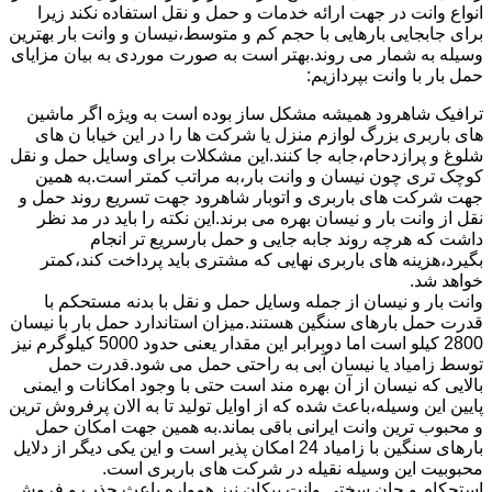
انواع وانت در جهت ارائه خدمات و حمل و نقل استفاده نکند زیرا
برای جابجایی بارهایی با حجم کم و متوسط،نیسان و وانت بار بهترین
وسیله به شمار می روند.بهتر است به صورت موردی به بیان مزایای
حمل بار با وانت بپردازیم:
ترافیک شاهرود همیشه مشکل ساز بوده است به ویژه اگر ماشین
های باربری بزرگ لوازم منزل یا شرکت ها را در این خیابا ن های
شلوغ و پرازدحام،جابه جا کنند.این مشکلات برای وسایل حمل و نقل
کوچک تری چون نیسان و وانت بار،به مراتب کمتر است.به همین
جهت شرکت های باربری و اتوبار شاهرود جهت تسریع روند حمل و
نقل از وانت بار و نیسان بهره می برند.این نکته را باید در مد نظر
داشت که هرچه روند جابه جایی و حمل بارسریع تر انجام
بگیرد،هزینه های باربری نهایی که مشتری باید پرداخت کند،کمتر
خواهد شد.
وانت بار و نیسان از جمله وسایل حمل و نقل با بدنه مستحکم با
قدرت حمل بارهای سنگین هستند.میزان استاندارد حمل بار با نیسان
2800 کیلو است اما دوبرابر این مقدار یعنی حدود 5000 کیلوگرم نیز
توسط زامیاد یا نیسان آبی به راحتی حمل می شود.قدرت حمل
بالایی که نیسان از آن بهره مند است حتی با وجود امکانات و ایمنی
پایین این وسیله،باعث شده که از اوایل تولید تا به الان پرفروش ترین
و محبوب ترین وانت ایرانی باقی بماند.به همین جهت امکان حمل
بارهای سنگین با زامیاد 24 امکان پذیر است و این یکی دیگر از دلایل
محبوبیت این وسیله نقیله در شرکت های باربری است.
استحکام و جان سختی وانت پیکان نیز همواره باعث جذب و فروش