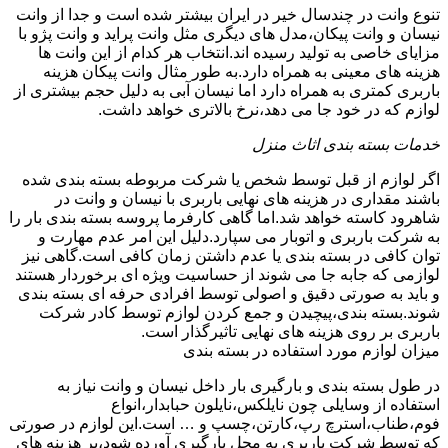
تنوع وانت در چندسال خیر در ایران بیشتر شده است و جدا از وانت
نیسان و وانت پیکان،مدل های دیگری مثل وانت پراید و وانت پژو با
مزایای خاصی به تولید رسیده اند.انتخاب هر کدام از این وانت ها
هزینه های معینی به همراه دارد.به طور مثال وانت پیکان هزینه
باربری کمتری به همراه دارد اما نیسان آبی به دلیل حجم بیشتری از
لوازم که در خود جا می دهد،نرخ بالاتری خواهد داشت.
خدمات بسته بندی اثاث منزل
اگر لوازم از قبل توسط شخص یا شرکت مربوطه بسته بندی شده
باشند مقداری در هزینه های نهایی باربری با نیسان و وانت در
شاهرود کاسته خواهد شد.اما گاهی کارفرما پروسه بسته بندی بار را
به شرکت باربری و اتوبار می سپارد.دلیل این امر عدم مهارت و
توان کافی در بسته بندی یا عدم داشتن زمان کافی است.گاهی نیز
لوازمی که جابه جا می شوند از حساسیت ویژه ای برخوردار هستند
و باید به صورتی دقیق و اصولی توسط افرادی حرفه ای بسته بندی
شوند.بسته بندی،پیچیدن و جمع کردن لوازم توسط کادر شرکت
باربری بر روی هزینه های نهایی تاثیرگذار است.
میزان لوازم مورد استفاده در بسته بندی
در طول بسته بندی و بارگیری بار داخل نیسان و وانت نیاز به
استفاده از وسایلی چون نایلکس،نایلون حبابدار،انواع
فوم،طناب،استرچ رپ،کارتن،چسپ و … است.این لوازم در صورتی
که توسط شرکت باربری به محل بارگیری آورده شود،بر هزینه های