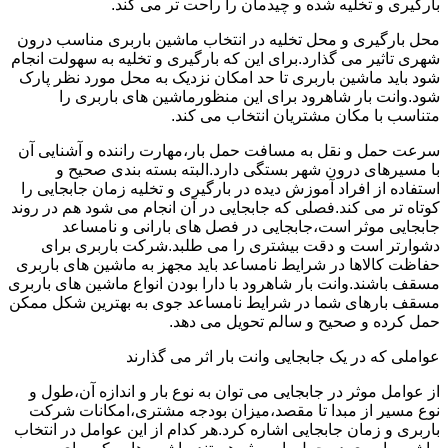
بارگیری و تخلیه شده و چیدمان را راحت تر می کند.
محل بارگیری و محل تخلیه در انتخاب ماشین باربری مناسب درون
شهری تاثیر می گذارد.برای این که بارگیری و تخلیه به سهولت انجام
شود باید ماشین باربری تا حد امکان نزدیک به محل مورد نظر پارک
شود.وانت بار شاهرود برای این منظورماشین های باربری را
متناسب با مکان مشتریان انتخاب می کند.
سرعت حمل و نقل به مسافت حمل بار،مهارت راننده و آشنایی آن
با مسیرهای درون شهر بستگی دارد.البته بسته بندی صحیح و
استفاده از افراد آموزش دیده در بارگیری و تخلیه زمان جابجایی را
کوتاه تر می کند.فصلی که جابجایی در آن انجام می شود هم در روند
جابجایی موثر است،جابجایی در فصل های بارانی و نامساعد
دشوارتر است و دقت بیشتری را می طلبد.شرکت باربری برای
حفاظت کالاها در شرایط نامساعد باید مجهز به ماشین های باربری
مسقف باشند.وانت بار شاهرود با دارا بودن انواع ماشین های باربری
مسقف بارهای شما در شرایط نامساعد جوی به بهترین شکل ممکن
حمل کرده و صحیح و سالم تحویل می دهد.
عواملی که در یک جابجایی وانت بار اثر می گذارند
از عوامل موثر در جابجایی می توان به نوع بار و اندازه آن،طول و
نوع مسیر از مبدا تا مقصد،میزان بودجه مشتری،امکانات شرکت
باربری و زمان جابجایی اشاره کرد.هر کدام از این عوامل در انتخاب