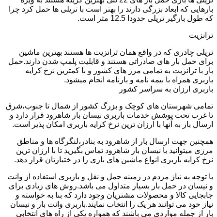
بارهایی که ابعاد بزرگی دارند را بهتر است با تریلی ها حمل کرد چرا
که طول بارگیر تریلی حدودا 12.5 متر است.
ترانزیت
تریلی چادری که در واقع همان ترانزیت ها هستند بهترین ماشین
برای حمل بار های صادراتی هستند و قابلیت پلمپ شدن دارند.حمل
بار با ترانزیت به تمامی مرز های کشور و با کمترین نرخ کرایه
باربری همراه با بیمه نامه و بارنامه انجام میشود.
باربری ارزان به سراسر کشور
تمامی شهرستان های کوچک و بزرگ کشور از شمال تا جنوب،شرق
تا غرب تحت پوشش خدمات باربری نیسان بار شاهرود قرار دارد و
ارسال بار به آنها با ارزان ترین نرخ کرایه باربری امکان پذیر است.
همچنین جهت ارسال بار از شاهرود به بنادر،لنگرگاه ها و مناطق
مرزی میتوانید با نیسان بار شاهرود تماس بگیرید تا با ارزان ترین
نرخ کرایه باربری انواع ماشین های باری را در ختیارتان قرار دهد.
با توجه به نیاز مردم در زمینه حمل و نقل و باربری استفاده از وانت
و نیسان در حمل بار بسیار متداول می باشد.روش های زیادی برای
جابجایی کالا و محصولات مشتریان وجود دارد که بنا به خواسته و
نیاز خود می توانند هر یک را انتخاب نمایند.باربری وانت بار و نیسان
بار از جمله مواردی می باشند که همواره یکی از راه های انتخابی