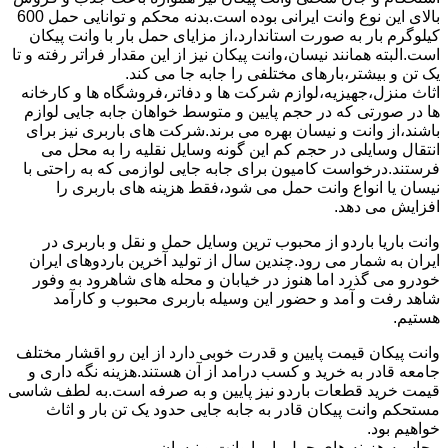
بالای این نوع وانت ایرانی بوده است.بدنه محکم و توانایی حمل 600
کیلوگرم بار به صورت استاندارد،از مزایای حمل بار با وانت پیکان
است.البته همانند نیسان،وانت پیکان نیز از این مقدار فراتر رفته و تا
یک تن و بیشتر،بارهای مختلفی را جابه جا می کند.
اثاث منزل،جهیزیه،لوازم شرکت ها و دفاتر،فروشگاه ها و کارخانه
ها در صورتی که در حجم پایین و متوسط خواهان جابه جایی لوازم
باشند،از وانت و نیسان بهره می برند.شرکت های باربری نیز برای
انتقال وسایلی در حجم کم این گونه وسایل نقلیه را به محل می
فرستند.درخواست کامیون برای جابه جایی لوازمی که به راحتی با
نیسان یا انواع وانت حمل می شود،فقط هزینه های باربری را
افزایش می دهد.
وانت باریا باردو از محبوب ترین وسایل حمل و نقل و باربری در
ایران به شمار می رود.چندین سال از تولید آخرین باردوهای ایران
خودرو می گذرد اما هنوز در خیابان و محله های شاهرود به وفور
شاهد رفت و آمد و حضور این وسیله باربری محبوب و کارآمد
هستیم.
وانت پیکان قیمت پایین و قدرت خوبی دارد از این رو اقشار مختلف
جامعه قادر به خرید و کسب درامد از آن هستند.هزینه نگه داری و
قیمت خرید قطعات باردو نیز پایین و به صرفه است.به لطف شاسی
مستحکم وانت پیکان قادر به جابه جایی حدود یک تن بار و اثاث
خواهیم بود.
محاسبه هزینه های حمل بار با وانت و نیسان