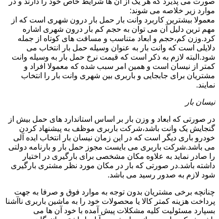
صورت می پذیرد که هر یک از آن ها شرایط خاص خود را دارند و در
موارد زیر خلاصه می شوند:
معمولا بیشترین کاربرد وانت بار حمل بار درون شهری است که از
مهم ترین دلیل آن می توان به حجم کم بار درون شهری اشاره
کرد.وزن کم،حجم و ابعاد متناسب و مسافت های کوتاه از جمله
دلایلی است که وانت بار به عنوان وسیله حمل بار انتخاب می
شود.البته لازم به ذکر است که قیمت نرخ حمل بار به وسیله وانت
کمتر از نیسان است و همین امر سبب شده که معمولا افراد و
مشتریان برای جابجایی و باربری بین شهری وانت بار را انتخاب
نمایند.
نیسان بار
در صورتی که ابعاد و وزن بار بر اساس استاندارد های حمل بیش از
گنجایش یک وانت باشد،شرکت باربری موظف به پیشنهاد کردن
خودرو باری دیگر است که در این زمان نیسان بار انتخاب ایده آلی
می باشد.شرکت باربری می بایست مجوز حمل بار و بارنامه دولتی
را صادر نماید به علاوه مکان مشخصی برای بارگیری در اختیار
داشته باشد.در صورتی که بار در مکان مورد نظر مشتری بارگیری
شود لازم به صدور رسید می باشد.
چنانچه برخی مشتریان بدون توجه به موارد فوق و صرفا به جهت
پرداخت هزینه کمتر کالا یا محصولات خود را به ماشین باربری ناآشنا
بسپارد مسئولیت کلیه مشکلات پیش آمده با خود آن ها می