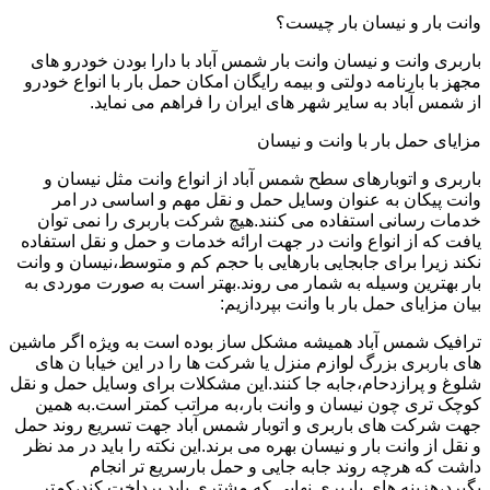
وانت بار و نیسان بار چیست؟
باربری وانت و نیسان وانت بار شمس آباد با دارا بودن خودرو های
مجهز با بارنامه دولتی و بیمه رایگان امکان حمل بار با انواع خودرو
از شمس آباد به سایر شهر های ایران را فراهم می نماید.
مزایای حمل بار با وانت و نیسان
باربری و اتوبارهای سطح شمس آباد از انواع وانت مثل نیسان و
وانت پیکان به عنوان وسایل حمل و نقل مهم و اساسی در امر
خدمات رسانی استفاده می کنند.هیچ شرکت باربری را نمی توان
یافت که از انواع وانت در جهت ارائه خدمات و حمل و نقل استفاده
نکند زیرا برای جابجایی بارهایی با حجم کم و متوسط،نیسان و وانت
بار بهترین وسیله به شمار می روند.بهتر است به صورت موردی به
بیان مزایای حمل بار با وانت بپردازیم:
ترافیک شمس آباد همیشه مشکل ساز بوده است به ویژه اگر ماشین
های باربری بزرگ لوازم منزل یا شرکت ها را در این خیابا ن های
شلوغ و پرازدحام،جابه جا کنند.این مشکلات برای وسایل حمل و نقل
کوچک تری چون نیسان و وانت بار،به مراتب کمتر است.به همین
جهت شرکت های باربری و اتوبار شمس آباد جهت تسریع روند حمل
و نقل از وانت بار و نیسان بهره می برند.این نکته را باید در مد نظر
داشت که هرچه روند جابه جایی و حمل بارسریع تر انجام
بگیرد،هزینه های باربری نهایی که مشتری باید پرداخت کند،کمتر