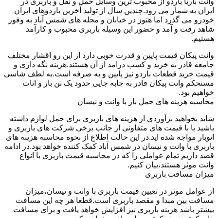
وانت باریا باردو از محبوب ترین وسایل حمل و نقل و باربری در
ایران به شمار می رود.چندین سال از تولید آخرین باردوهای ایران
خودرو می گذرد اما هنوز در خیابان و محله های شمس آباد به وفور
شاهد رفت و آمد و حضور این وسیله باربری محبوب و کارآمد
هستیم.
وانت پیکان قیمت پایین و قدرت خوبی دارد از این رو اقشار مختلف
جامعه قادر به خرید و کسب درامد از آن هستند.هزینه نگه داری و
قیمت خرید قطعات باردو نیز پایین و به صرفه است.به لطف شاسی
مستحکم وانت پیکان قادر به جابه جایی حدود یک تن بار و اثاث
خواهیم بود.
محاسبه هزینه های حمل بار با وانت و نیسان
شاید بخواهید برآوردی از هزینه های باربری برای حمل لوازم داشته
باشید یا با قیمت های متفاوتی از جانب برخی شرکت های باربری و
اتوبار مواجه شده اید.در این حالت اطلاع از نحوه محاسبه هزینه های
باربری با وانت و نیسان در شمس آباد کمک کننده خواهد بود.در ادامه
قصد داریم تمام عواملی را که در محاسبه قیمت باربری با انواع
وانت موثر هستند،بیان کنیم.
میزان مسافت باربری
از عوامل موثر در تعیین قیمت باربری با وانت و نیسان،میزان
مسافت بین مبدا و مقصد باربری است.قطعا هر چه این مسافت
بیشتر باشد هزینه باربری نیز افزایش خواهد یافت و برای مسافت