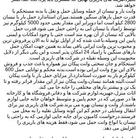
خواهد شد.
وانت بار و نیسان از جمله وسایل حمل و نقل با بدنه مستحکم با
قدرت حمل بارهای سنگین هستند.میزان استاندارد حمل بار با نیسان
2800 کیلو است اما دوبرابر این مقدار یعنی حدود 5000 کیلوگرم نیز
توسط زامیاد یا نیسان آبی به راحتی حمل می شود.قدرت حمل
بالایی که نیسان از آن بهره مند است حتی با وجود امکانات و ایمنی
پایین این وسیله،باعث شده که از اوایل تولید تا به الان پرفروش ترین
و محبوب ترین وانت ایرانی باقی بماند.به همین جهت امکان حمل
بارهای سنگین با زامیاد 24 امکان پذیر است و این یکی دیگر از دلایل
محبوبیت این وسیله نقیله در شرکت های باربری است.
استحکام و جان سختی وانت پیکان نیز همواره باعث جذب و فروش
بالای این نوع وانت ایرانی بوده است.بدنه محکم و توانایی حمل 600
کیلوگرم بار به صورت استاندارد،از مزایای حمل بار با وانت پیکان
است.البته همانند نیسان،وانت پیکان نیز از این مقدار فراتر رفته و تا
یک تن و بیشتر،بارهای مختلفی را جابه جا می کند.
اثاث منزل،جهیزیه،لوازم شرکت ها و دفاتر،فروشگاه ها و کارخانه
ها در صورتی که در حجم پایین و متوسط خواهان جابه جایی لوازم
باشند،از وانت و نیسان بهره می برند.شرکت های باربری نیز برای
انتقال وسایلی در حجم کم این گونه وسایل نقلیه را به محل می
فرستند.درخواست کامیون برای جابه جایی لوازمی که به راحتی با
نیسان یا انواع وانت حمل می شود،فقط هزینه های باربری را
افزایش می دهد.