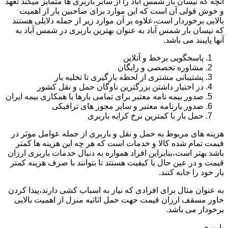
آنچه که نیسان بار شمس آباد را از سایر باربری ها متمایز میکند تعهد
و خوش قولی آن است که این موارد برای صاحبین بار از اهمیت
بالایی برخوردار است،علاوه بر آن موارد زیر از جمله دلایلی هستند
که نیسان بار شمس آباد به عنوان بهترین باربری در شمس آباد به
آنها پایبند می باشد.
پاسخگویی برخط و آنلاین
مشاوره تخصصی و رایگان
پشتیبانی مشتری از لحظه بارگیری تا تخلیه بار
در اختیار داشتن بزرگترین ناوگان حمل و نقل کشور
صدور بیمه نامه معتبر برای تمامی بارها با همکاری بیمه ایران
صدور بارنامه معتبر و سایر مجوز های ترافیکی
حمل بار با کمترین نرخ کرایه باربری
هزینه های مربوط به حمل و نقل و باربری از جمله عوامل موثر در
قیمت تمام شده کالا و خدمات است که هر چه این هزینه ها کمتر
باشد بهتر است،بنابراین افراد همواره به دنبال خدمات باربری ارزان
قیمت و در عین حال با کیفیت هستند تا بتوانند با صرف هزینه کمتر
بار خود را جابه کنند.
به عنوان مثال برای افرادی که نیاز به اسباب کشی دارند،پیدا کردن
خاور مسقف ارزان قیمت جهت حمل اثاثیه منزل از اهمیت بالایی
برخودار می باشد.
باربری