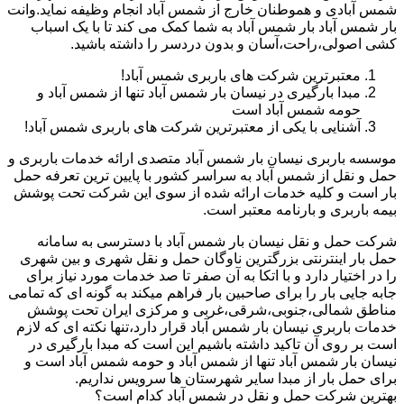
شمس آبادی و هموطنان خارج از شمس آباد انجام وظیفه نماید.وانت
بار شمس آباد بار شمس آباد به شما کمک می کند تا با یک اسباب
کشی اصولی،راحت،آسان و بدون دردسر را داشته باشید.
معتبرترین شرکت های باربری شمس آباد!
مبدا بارگیری در نیسان بار شمس آباد تنها از شمس آباد و
حومه شمس آباد است
آشنایی با یکی از معتبرترین شرکت های باربری شمس آباد!
موسسه باربری نیسان بار شمس آباد متصدی ارائه خدمات باربری و
حمل و نقل از شمس آباد به سراسر کشور با پایین ترین تعرفه حمل
بار است و کلیه خدمات ارائه شده از سوی این شرکت تحت پوشش
بیمه باربری و بارنامه معتبر است.
شرکت حمل و نقل نیسان بار شمس آباد با دسترسی به سامانه
حمل بار اینترنتی بزرگترین ناوگان حمل و نقل شهری و بین شهری
را در اختیار دارد و با اتکا به آن صفر تا صد خدمات مورد نیاز برای
جابه جایی بار را برای صاحبین بار فراهم میکند به گونه ای که تمامی
مناطق شمالی،جنوبی،شرقی،غربی و مرکزی ایران تحت پوشش
خدمات باربری نیسان بار شمس آباد قرار دارد،تنها نکته ای که لازم
است بر روی آن تاکید داشته باشیم این است که مبدا بارگیری در
نیسان بار شمس آباد تنها از شمس آباد و حومه شمس آباد است و
برای حمل بار از مبدا سایر شهرستان ها سرویس نداریم.
بهترین شرکت حمل و نقل در شمس آباد کدام است؟