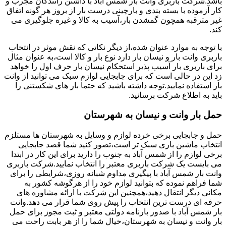
باشد.شرکت باربری وانت بار شمس آباد با داشتن رانندگان مجرب و
کار آزموده با بسته بندی و بارچینی درست بار از بروز هر گونه اتفاق
غیر مترقبه همچون گمشدن بار،آسیب به کالا و غیره جلوگیری می
کند.
با توجه به موارد عنوان شده،از دیگر نکاتی که نقش موثر در انتخاب
باربری وانت بار و نیسان بار دارد نوع بار و کالا است،به عنوان مثال
برای باربری بار آسیب پذیر استحکام نیسان بار حرف اول را خواهد
زد این در حالی است که برای جابجایی لوازم سبک می توانید از وانت
بار استفاده نمایید.توجه داشته باشید که حتما بار های شکستنی را
باید به اطلاع شرکت برسانید.
حمل بار وانت و نیسان به شهرستان
حمل و جابجایی برخی خرده لوازم و وسایل به شهرستان ها مستلزم
انتخاب ماشین باری سبک تر است،تصور کنید شما قصد جابجایی
برخی لوازم را از شمس آباد به جنوب را دارید برای این کار در ابتدا
می بایست یک شرکت باربری معتبر را انتخاب نمایید.شرکت باربری
وانت بار شمس آباد با پیگیری مداوم شبانه روزی،شرایطی را برای
شما فراهم نموده که بتوانید لوازم خود را از هرگوشه کشور به
مکانی دیگر انتقال دهید،همچنین این شرکت با ارائه مشاوره های
حرفه ای درست ترین انتخاب را پیش روی شما قرار می دهد.وانت
بار شمس آباد با صدور بارنامه دولتی معتبر و ثبت مجوز برای حمل
بار وانت و نیسان به شهرستان،خیال شما را از هر بابت راحت می