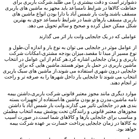
دشوارتر است و دقت بیشتری را می طلبد.شرکت باربری برای
حفاظت کالاها در شرایط نامساعد باید مجهز به ماشین های باربری
مسقف باشند.وانت بار شمس آباد با دارا بودن انواع ماشین های
باربری مسقف بارهای شما در شرایط نامساعد جوی به بهترین
شکل ممکن حمل کرده و صحیح و سالم تحویل می دهد.
عواملی که در یک جابجایی وانت بار اثر می گذارند
از عوامل موثر در جابجایی می توان به نوع بار و اندازه آن،طول و
نوع مسیر از مبدا تا مقصد،میزان بودجه مشتری،امکانات شرکت
باربری و زمان جابجایی اشاره کرد.هر کدام از این عوامل در انتخاب
ماشین باربری در حمل بار موثر هستند.ماشین هایی که برای
جابجایی درون شهری استفاده می شوند،از ماشین های سبک باربری
انتخاب می شوند تا جابجایی بار داخل شهرها را به صرفه تر و راحت
تر انجام دهند.
موارد دیگری مانند مجوز معتبر قانونی شرکت باربری،داشتن بیمه
نامه ماشین،مدرن و نو بودن ماشین ها،استفاده از تجهیزات بسته
بندی هم در جابجایی تاثیر می گذارند.وانت بار شمس آباد با داشتن
مجوزهای معتبر قانونی و رانندگان تحت پوشش بیمه انتخاب مطمئن
و مناسب برای جابجایی بارها و کالاهای شما است.در صورت آسیب
به کالاها در زمان جابجایی پرداخت خسارت بر عهده شرکت بیمه
خواهد بود.