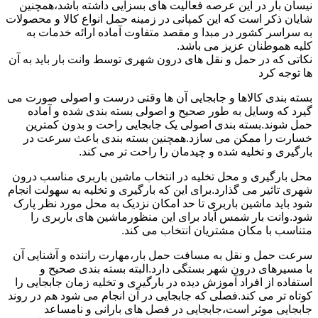
نیسان بار در این عرصه فعالیت های بسزایی داشته باشد،همچنین
شایان ذکر است که این کمپانی در زمینه حمل انواع کالا و محصولات
به سراسر کشور در مبدا و مقصد متفاوت آماده ارائه خدمات به
کلیه هموطنان عزیز می باشد.
نکاتی که در حمل و نقل های درون شهری توسط وانت بار باید به آن
ها توجه کرد
بسته بندی کالاها و جابجایی آن ها وقتی درست و اصولی صورت می
گیرد که وسایل به طور صحیح و اصولی بسته بندی شده و آماده
حمل شوند.بسته بندی اصولی یک جابجایی راحت و بدون کمترین
خسارت را ممکن می سازد.همچنین بسته بندی باعث سرعت در
بارگیری و تخلیه شده و چیدمان را راحت تر می کند.
محل بارگیری و محل تخلیه در انتخاب ماشین باربری مناسب درون
شهری تاثیر می گذارد.برای این که بارگیری و تخلیه به سهولت انجام
شود باید ماشین باربری تا حد امکان نزدیک به محل مورد نظر پارک
شود.وانت بار شمس آباد برای این منظورماشین های باربری را
متناسب با مکان مشتریان انتخاب می کند.
سرعت حمل و نقل به مسافت حمل بار،مهارت راننده و آشنایی آن
با مسیرهای درون شهر بستگی دارد.البته بسته بندی صحیح و
استفاده از افراد آموزش دیده در بارگیری و تخلیه زمان جابجایی را
کوتاه تر می کند.فصلی که جابجایی در آن انجام می شود هم در روند
جابجایی موثر است،جابجایی در فصل های بارانی و نامساعد