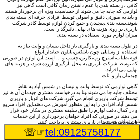
کافی در بسته بندی یا عدم داشتن زمان کافی است.گاهی نیز
لوازمی که جابه جا می شوند از حساسیت ویژه ای برخوردار هستند
و باید به صورتی دقیق و اصولی توسط افرادی حرفه ای بسته بندی
شوند.بسته بندی،پیچیدن و جمع کردن لوازم توسط کادر شرکت
باربری بر روی هزینه های نهایی تاثیرگذار است.
میزان لوازم مورد استفاده در بسته بندی
در طول بسته بندی و بارگیری بار داخل نیسان و وانت نیاز به
استفاده از وسایلی چون نایلکس،نایلون حبابدار،انواع
فوم،طناب،استرچ رپ،کارتن،چسپ و … است.این لوازم در صورتی
که توسط شرکت باربری به محل بارگیری آورده شود،بر هزینه های
نهایی می افزاید.
چیدمان بار و اثاث
گاهی لوازمی که توسط وانت و نیسان در شمس آباد به نقاط
مختلف جابه جا می شوند،بنا به درخواست مشتری چیدمان آن ها نیز
توسط شرکت باربری انجام می گیرد.شرکت های اتوبار و باربری
شمس آباد،افرادی را به این منظور آموزش می دهند.این افراد سریع
و در کمال دقت لوازم را طبق سلیقه مشتری در مکان خود قرار
می دهند.در صورتی که افراد خواهان برخورداری از این خدمات
تلفن تماس فوری
باشند،باید هزینه های باربری بیشتری پرداخت کنند.
تعداد کارگران درخواستی
☞☏
tel:09125758177
اتحادیه باربری شمس آباد برای هر تعداد کارگر باربری هر ساله نرخ