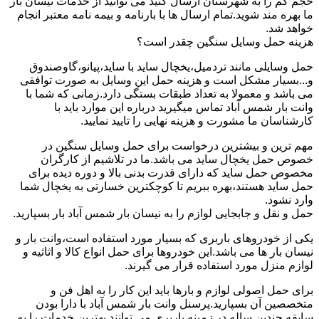
حجم کم را به شهرستان ارسال کنید می توانید از خدمات نیسان بار
ما بهره مند شوید.تمام ارسال ها با بارنامه و بیمه نامه معتبر انجام
خواهد شد.
هزینه حمل وسایل سنگین چقدر است؟
حمل وسایلی مانند تردمیل،یخچال ساید با ساید،پیانو،گاوصندوق
و...بسیار مشکل است و هزینه حمل این وسایل به صورت توافقی
می باشد و معمولا به تعداد طبقات بستگی دارد.زمانی که شما با
وانت بار شمس آباد تماس میگیرید درباره این موارد باید با
کارشناسان ما مشورت و هزینه نهایی را تایید نمایید.
مهم ترین و بیشترین درخواست برای حمل وسایل سنگین در
خصوص حمل یخچال ساید می باشد.ما در تلاشیم از کارگران
مخصوص حمل ساید که دارای قدرت بدنی بالا و دوره دیده برای
حمل ساید هستند،بهره ببریم تا کوچکترین خسارتی به یخچال شما
وارد نشود.
حمل و نقل و جابجایی لوازم را به نیسان بار شمس آباد بار بسپارید.
یکی از خودروهای باربری که بسیار مورد استفاده است،وانت بار و
نیسان بار ها می باشد.این خودروها برای حمل انواع کالا و اثاثیه و
لوازم منزل مورد استفاده قرار می گیرند.
برای حمل اصولی لوازم و بارها باید این کار را به اهل فن و
متخصصین آن بسپارید.پرسنل وانت بار شمس آباد با دارا بودن
سابقه چندین ساله در زمینه باربری می توانند بهترین خدمات را به