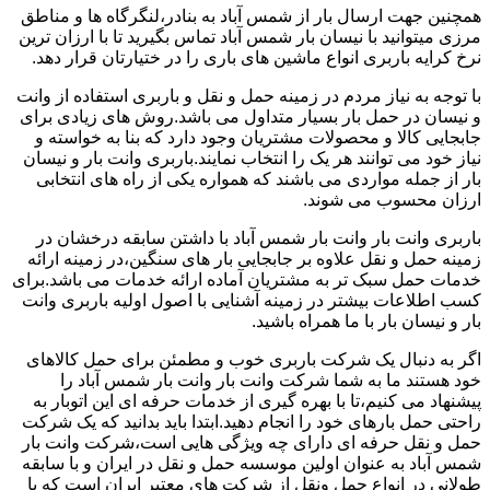
همچنین جهت ارسال بار از شمس آباد به بنادر،لنگرگاه ها و مناطق
مرزی میتوانید با نیسان بار شمس آباد تماس بگیرید تا با ارزان ترین
نرخ کرایه باربری انواع ماشین های باری را در ختیارتان قرار دهد.
با توجه به نیاز مردم در زمینه حمل و نقل و باربری استفاده از وانت
و نیسان در حمل بار بسیار متداول می باشد.روش های زیادی برای
جابجایی کالا و محصولات مشتریان وجود دارد که بنا به خواسته و
نیاز خود می توانند هر یک را انتخاب نمایند.باربری وانت بار و نیسان
بار از جمله مواردی می باشند که همواره یکی از راه های انتخابی
ارزان محسوب می شوند.
باربری وانت بار وانت بار شمس آباد با داشتن سابقه درخشان در
زمینه حمل و نقل علاوه بر جابجایی بار های سنگین،در زمینه ارائه
خدمات حمل سبک تر به مشتریان آماده ارائه خدمات می باشد.برای
کسب اطلاعات بیشتر در زمینه آشنایی با اصول اولیه باربری وانت
بار و نیسان بار با ما همراه باشید.
اگر به دنبال یک شرکت باربری خوب و مطمئن برای حمل کالاهای
خود هستند ما به شما شرکت وانت بار وانت بار شمس آباد را
پیشنهاد می کنیم،تا با بهره گیری از خدمات حرفه ای این اتوبار به
راحتی حمل بارهای خود را انجام دهید.ابتدا باید بدانید که یک شرکت
حمل و نقل حرفه ای دارای چه ویژگی هایی است،شرکت وانت بار
شمس آباد به عنوان اولین موسسه حمل و نقل در ایران و با سابقه
طولانی در انواع حمل ونقل از شرکت های معتبر ایران است که با