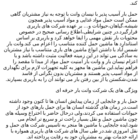
کند.
حمل بار آسیب پذیر با نیسان وانت با توجه به نیاز مشتریان گاهی
ممکن است حمل مواد غذایی و مواد آسیب پذیر همچون
شیشه،گیاهان،حیوانات و… بر عهده شرکت های باربری
قرارگیرد.در چنین شرایطی،اطلاع رسانی صحیح در خصوص
محتویات بار نقش مهمی را ایفا خواهد کرد و باربری بر اساس
استاندارد ها ماشین حمل کننده متناسب را اعزام می کند.وانت بار
شمس آباد با داشتن انواع ماشین های باری متناسب با نیاز مشتریان
به سادگی می تواند در این زمینه فعالیت مثبت داشته باشد و با
اعزام نیسان بار و وانت بار امنیت حمل مواد از مبدا تا مقصد را
فراهم نماید.این ماشین ها مجهز به کلیه تجهیزات لازم برای نگهداری
از مواد آسیب پذیر هستند و مشتریان بدون نگرانی از فاسد
شدن،شکستن یا از بین رفتن بار می توانند آن را به باربری بسپارند.
ویژگی های یک شرکت وانت بار حرفه ای
حمل بار و جابجایی از زمان پیدایش انسان ها تا کنون وجود داشته
است.در زمان های گذشته انسان ها برای حمل بارهای خود از
حیوانات استفاده می کردند،ولی درحال حاضر با اختراع وسیله های
چون ماشین حمل و نقل بسیار راحت تر و سریع تر انجام می
شود.ایده جابجایی با ماشین ها منجر به تاسیس شرکت های حمل و
نقل امروزی شد.در طی سال های شرکت های باربری همواره با
ارائه خدمات بهتر به مشتریان خود به رقابت پرداخته اند.