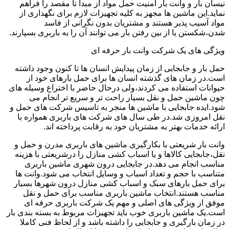
نیسان بار و وانت بار امنیت حمل مواد از مبدا تا مقصد را فراهم
نماید.این ماشین ها مجهز به کلیه تجهیزات لازم برای نگهداری از
مواد آسیب پذیر هستند و مشتریان بدون نگرانی از فاسد
شدن،شکستن یا از بین رفتن بار می توانند آن را به باربری بسپارند.
ویژگی های یک شرکت وانت بار حرفه ای
حمل بار و جابجایی از زمان پیدایش انسان ها تا کنون وجود داشته
است.در زمان های گذشته انسان ها برای حمل بارهای خود از
حیوانات استفاده می کردند،ولی درحال حاضر با اختراع وسیله های
چون ماشین حمل و نقل بسیار راحت تر و سریع تر انجام می
شود.ایده جابجایی با ماشین ها منجر به تاسیس شرکت های حمل و
نقل امروزی شد.در طی سال های شرکت های باربری همواره با
ارائه خدمات بهتر به مشتریان خود به رقابت پرداخته اند.
وانت بار شریعتی با بکارگیری ماشین های باربری مدرن و حمل و
نقل،جابجایی کالاها و یا اسباب کشی منازل را درشریعتی با هزینه
مناسب انجام می دهد.در جابجایی درون شهری ماشین باربری
متناسب با حجم و تعداد اسباب و وسایل انتخاب می شود.وانت ها
برای حمل بارهای سبک و اسباب کشی منازل درون شهرها بسیار
مناسب هستند.انتخاب ماشین باربری مناسب برای حمل و نقل
موفق از ویژگی های اصلی و مهم یک شرکت باربری حرفه ای
است.یک ماشین باربری خوب باید تجهیزات مربوط به بسته بندی بار
در زمان بارگیری و جابجایی را داشته باشد و از لحاظ فنی کاملا