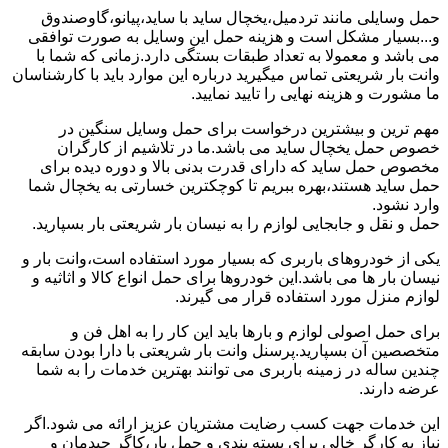
حمل وسایلی مانند تردمیل،یخچال ساید با ساید،پیانو،گاوصندوق
و...بسیار مشکل است و هزینه حمل این وسایل به صورت توافقی
می باشد و معمولا به تعداد طبقات بستگی دارد.زمانی که شما با
وانت بار شریعتی تماس میگیرید درباره این موارد باید با کارشناسان
ما مشورت و هزینه نهایی را تایید نمایید.
مهم ترین و بیشترین درخواست برای حمل وسایل سنگین در
خصوص حمل یخچال ساید می باشد.ما در تلاشیم از کارگران
مخصوص حمل ساید که دارای قدرت بدنی بالا و دوره دیده برای
حمل ساید هستند،بهره ببریم تا کوچکترین خسارتی به یخچال شما
وارد نشود.
حمل و نقل و جابجایی لوازم را به نیسان بار شریعتی بار بسپارید.
یکی از خودروهای باربری که بسیار مورد استفاده است،وانت بار و
نیسان بار ها می باشد.این خودروها برای حمل انواع کالا و اثاثیه و
لوازم منزل مورد استفاده قرار می گیرند.
برای حمل اصولی لوازم و بارها باید این کار را به اهل فن و
متخصصین آن بسپارید.پرسنل وانت بار شریعتی با دارا بودن سابقه
چندین ساله در زمینه باربری می توانند بهترین خدمات را به شما
عرضه دارند.
این خدمات جهت کسب رضایت مشتریان عزیز ارائه می شود.اگر
نیاز به کارگر خالی برای بسته بندی و حمل بار،کاگر چیدمان و