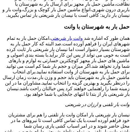
نظافت،ماشین حمل بار مجهز برای ارسال بار به شهرستان یا
باربری درون شهری،انواع ماشین حمل بار کوچک و بزرگ،وانت بار و
نیسان بار دارید: کافی است با نیسان بار شریعتی بار تماس بگیرید.
حمل بار به شهرستان با وانت
همان طور که اشاره شد
وانت بار شریعتی
،امکان حمل بار به تمام
شهرهای ایران را فراهم آورده است.صد البته که کار حمل بار به
شهرستان بسیار دشوار است اما نیسان بار شریعتی بار ثابت کرده
است به خوبی می تواند از پس این کار برآید.با بسته بندی اصولی و
ماشین های حمل بار مجهز کوچکترین خسارتی به لوازم و بارهای
شما وارد نخواهد شد.اگر میزان و حجم بار شما کم است می توانید
برای حمل بار به شهرستان از وانت استفاده نمایید.برای انتخاب
ماشین حمل بار به شهرستان باید حجم و وزن بار،مدت زمان ارسال
را درنظر بگیرید و بهترین گزینه را انتخاب نمایید.مشاوران ما در این
زمینه شما را راهنمایی خواهند کرد پس خیالتان راحت باشد.نیسان
بار شریعتی بار از بتدا تا انتهای جابجایی با شما خواهد بود.
وانت بار تلفنی و ارزان در شریعتی
نیسان بار شریعتی بار امکان وانت بار تلفنی را هم برای مشتریان
خود فراهم آورده است.با یک تماس کافی است تا نیروهای ما در
محل حاضر شوند و در امر اسباب کشی یاری رسان شما
باشند.وانت بار تلفنی در تمام مناطق شریعتی دارای شعبه می باشد