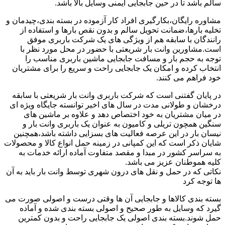
سالم باشد تا در حین جابجایی ایمنی وسایل بالا باشد.
مشاوره رایگان،بکارگیری افراد کار آزموده در بسته بندی،چیدمان و
تخلیه بارها،ضمانت تحویل سالم و بدون نقص بارها و استفاده از
رانندگان با سابقه هم از ویژگی های یک شرکت باربری موفق
است.مشاورین وانت بار شریعتی با حضور در محل مورد نظر با
توجه به حجم بار و مسافت جابجایی ماشین باربری مناسب را
انتخاب کرده و امکان یک جابجایی راحت و سریع را برای مشتریان
خود فراهم می کنند.
در پایان گفتنی است که شرکت باربری وانت بار شریعتی با سابقه
درخشان و طولانی مدت در سال های اخیر توانسته جایگاه ویژه ای
در میان مشتریان به خود اختصاص دهد و علاوه بر ماشین های
سنگین همچون تریلی و کامیون به عنوان یک باربری وانت بار و
نیسان بار در این عرصه فعالیت های بسزایی داشته باشد،همچنین
شایان ذکر است که این کمپانی در زمینه حمل انواع کالا و محصولات
به سراسر کشور در مبدا و مقصد متفاوت آماده ارائه خدمات به
کلیه هموطنان عزیز می باشد.
نکاتی که در حمل و نقل های درون شهری توسط وانت بار باید به آن
ها توجه کرد
بسته بندی کالاها و جابجایی آن ها وقتی درست و اصولی صورت می
گیرد که وسایل به طور صحیح و اصولی بسته بندی شده و آماده
حمل شوند.بسته بندی اصولی یک جابجایی راحت و بدون کمترین