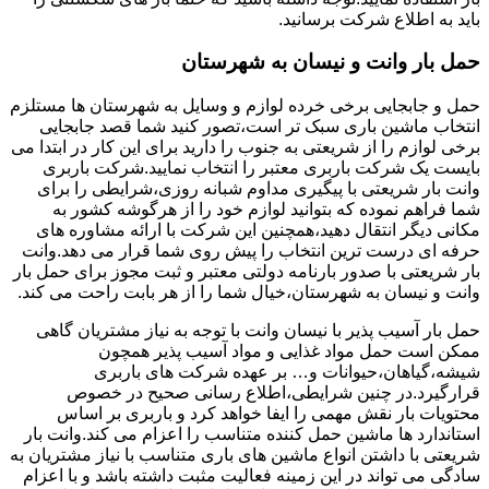
باید به اطلاع شرکت برسانید.
حمل بار وانت و نیسان به شهرستان
حمل و جابجایی برخی خرده لوازم و وسایل به شهرستان ها مستلزم
انتخاب ماشین باری سبک تر است،تصور کنید شما قصد جابجایی
برخی لوازم را از شریعتی به جنوب را دارید برای این کار در ابتدا می
بایست یک شرکت باربری معتبر را انتخاب نمایید.شرکت باربری
وانت بار شریعتی با پیگیری مداوم شبانه روزی،شرایطی را برای
شما فراهم نموده که بتوانید لوازم خود را از هرگوشه کشور به
مکانی دیگر انتقال دهید،همچنین این شرکت با ارائه مشاوره های
حرفه ای درست ترین انتخاب را پیش روی شما قرار می دهد.وانت
بار شریعتی با صدور بارنامه دولتی معتبر و ثبت مجوز برای حمل بار
وانت و نیسان به شهرستان،خیال شما را از هر بابت راحت می کند.
حمل بار آسیب پذیر با نیسان وانت با توجه به نیاز مشتریان گاهی
ممکن است حمل مواد غذایی و مواد آسیب پذیر همچون
شیشه،گیاهان،حیوانات و… بر عهده شرکت های باربری
قرارگیرد.در چنین شرایطی،اطلاع رسانی صحیح در خصوص
محتویات بار نقش مهمی را ایفا خواهد کرد و باربری بر اساس
استاندارد ها ماشین حمل کننده متناسب را اعزام می کند.وانت بار
شریعتی با داشتن انواع ماشین های باری متناسب با نیاز مشتریان به
سادگی می تواند در این زمینه فعالیت مثبت داشته باشد و با اعزام