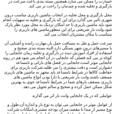
خسارت را ممکن می سازد.همچنین بسته بندی باعث سرعت در
بارگیری و تخلیه شده و چیدمان را راحت تر می کند.
محل بارگیری و محل تخلیه در انتخاب ماشین باربری مناسب درون
شهری تاثیر می گذارد.برای این که بارگیری و تخلیه به سهولت انجام
شود باید ماشین باربری تا حد امکان نزدیک به محل مورد نظر پارک
شود.وانت بار شریعتی برای این منظورماشین های باربری را
متناسب با مکان مشتریان انتخاب می کند.
سرعت حمل و نقل به مسافت حمل بار،مهارت راننده و آشنایی آن
با مسیرهای درون شهر بستگی دارد.البته بسته بندی صحیح و
استفاده از افراد آموزش دیده در بارگیری و تخلیه زمان جابجایی را
کوتاه تر می کند.فصلی که جابجایی در آن انجام می شود هم در روند
جابجایی موثر است،جابجایی در فصل های بارانی و نامساعد
دشوارتر است و دقت بیشتری را می طلبد.شرکت باربری برای
حفاظت کالاها در شرایط نامساعد باید مجهز به ماشین های باربری
مسقف باشند.وانت بار شریعتی با دارا بودن انواع ماشین های
باربری مسقف بارهای شما در شرایط نامساعد جوی به بهترین
شکل ممکن حمل کرده و صحیح و سالم تحویل می دهد.
عواملی که در یک جابجایی وانت بار اثر می گذارند
از عوامل موثر در جابجایی می توان به نوع بار و اندازه آن،طول و
نوع مسیر از مبدا تا مقصد،میزان بودجه مشتری،امکانات شرکت