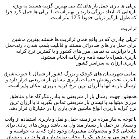
تریلی ها باری حمل بار های 22 تنی بهترین گزینه هستند به ویژه
بارهایی که ابعاد بزرگی دارند را بهتر است با تریلی ها حمل کرد چرا
که طول بارگیر تریلی حدودا 12.5 متر است.
ترانزیت
تریلی چادری که در واقع همان ترانزیت ها هستند بهترین ماشین
برای حمل بار های صادراتی هستند و قابلیت پلمپ شدن دارند.حمل
بار با ترانزیت به تمامی مرز های کشور و با کمترین نرخ کرایه
باربری همراه با بیمه نامه و بارنامه انجام میشود.
باربری ارزان به سراسر کشور
تمامی شهرستان های کوچک و بزرگ کشور از شمال تا جنوب،شرق
تا غرب تحت پوشش خدمات باربری نیسان بار شریعتی قرار دارد و
ارسال بار به آنها با ارزان ترین نرخ کرایه باربری امکان پذیر است.
همچنین جهت ارسال بار از شریعتی به بنادر،لنگرگاه ها و مناطق
مرزی میتوانید با نیسان بار شریعتی تماس بگیرید تا با ارزان ترین
نرخ کرایه باربری انواع ماشین های باری را در ختیارتان قرار دهد.
با توجه به نیاز مردم در زمینه حمل و نقل و باربری استفاده از وانت
و نیسان در حمل بار بسیار متداول می باشد.روش های زیادی برای
جابجایی کالا و محصولات مشتریان وجود دارد که بنا به خواسته و
نیاز خود می توانند هر یک را انتخاب نمایند.باربری وانت بار و نیسان