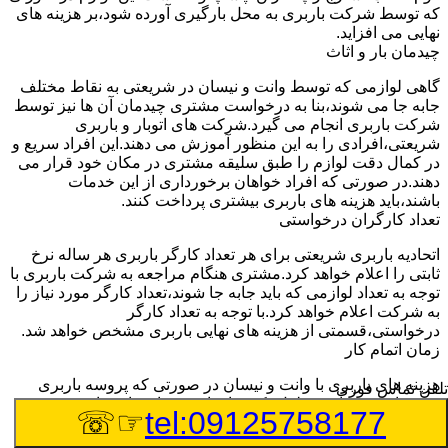
که توسط شرکت باربری به محل بارگیری آورده شود،بر هزینه های
نهایی می افزاید.
چیدمان بار و اثاث
گاهی لوازمی که توسط وانت و نیسان در شریعتی به نقاط مختلف
جابه جا می شوند،بنا به درخواست مشتری چیدمان آن ها نیز توسط
شرکت باربری انجام می گیرد.شرکت های اتوبار و باربری
شریعتی،افرادی را به این منظور آموزش می دهند.این افراد سریع و
در کمال دقت لوازم را طبق سلیقه مشتری در مکان خود قرار می
دهند.در صورتی که افراد خواهان برخورداری از این خدمات
باشند،باید هزینه های باربری بیشتری پرداخت کنند.
تعداد کارگران درخواستی
اتحادیه باربری شریعتی برای هر تعداد کارگر باربری هر ساله نرخ
ثابتی را اعلام خواهد کرد.مشتری هنگام مراجعه به شرکت باربری با
توجه به تعداد لوازمی که باید جابه جا شوند،تعداد کارگر مورد نیاز را
به شرکت اعلام خواهد کرد.با توجه به تعداد کارگر
درخواستی،قسمتی از هزینه های نهایی باربری مشخص خواهد شد.
زمان اتمام کار
هزینه های باربری با وانت و نیسان در صورتی که پروسه باربری
تلفن تماس فوری
بیشتر از سه ساعت طول بکشد،افزایش خواهد یافت.این مدت
☞☏
tel:09125758177
زمان به صورت استادندارد توسط اتحادیه باربری تعیین شده
است.عواملی مثل آب وهوا،ترافیک،شرایط جغرافیایی مبدا یا حجم