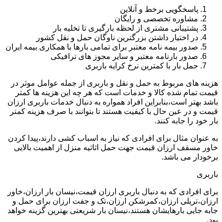
پاسخگویی برخط و آنلاین
مشاوره تخصصی و رایگان
پشتیبانی مشتری از لحظه بارگیری تا تخلیه بار
در اختیار داشتن بزرگترین ناوگان حمل و نقل کشور
صدور بیمه نامه معتبر برای تمامی بارها با همکاری بیمه ایران
صدور بارنامه معتبر و سایر مجوز های ترافیکی
حمل بار با کمترین نرخ کرایه باربری
هزینه های مربوط به حمل و نقل و باربری از جمله عوامل موثر در
قیمت تمام شده کالا و خدمات است که هر چه این هزینه ها کمتر
باشد بهتر است،بنابراین افراد همواره به دنبال خدمات باربری ارزان
قیمت و در عین حال با کیفیت هستند تا بتوانند با صرف هزینه کمتر
بار خود را جابه کنند.
به عنوان مثال برای افرادی که نیاز به اسباب کشی دارند،پیدا کردن
خاور مسقف ارزان قیمت جهت حمل اثاثیه منزل از اهمیت بالایی
برخودار می باشد.
باربری
برای افرادی که به دنبال باربری ارزان قیمت،نیسان بار ارزان،خاور
ارزان،تریلی ارزان،کمرشکن ارزان،تک و جفت ارزان برای حمل و
جابه جایی بارهایشان هستند،نیسان بار شریعتی بهترین گزینه خواهد
بود.