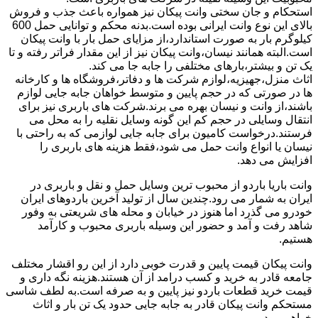
استحکام و جان سختی وانت پیکان نیز همواره باعث جذب و فروش
بالای این نوع وانت ایرانی بوده است.بدنه محکم و توانایی حمل 600
کیلوگرم بار به صورت استاندارد،از مزایای حمل بار با وانت پیکان
است.البته همانند نیسان،وانت پیکان نیز از این مقدار فراتر رفته و تا
یک تن و بیشتر،بارهای مختلفی را جابه جا می کند.
اثاث منزل،جهیزیه،لوازم شرکت ها و دفاتر،فروشگاه ها و کارخانه
ها در صورتی که در حجم پایین و متوسط خواهان جابه جایی لوازم
باشند،از وانت و نیسان بهره می برند.شرکت های باربری نیز برای
انتقال وسایلی در حجم کم این گونه وسایل نقلیه را به محل می
فرستند.درخواست کامیون برای جابه جایی لوازمی که به راحتی با
نیسان یا انواع وانت حمل می شود،فقط هزینه های باربری را
افزایش می دهد.
وانت باریا باردو از محبوب ترین وسایل حمل و نقل و باربری در
ایران به شمار می رود.چندین سال از تولید آخرین باردوهای ایران
خودرو می گذرد اما هنوز در خیابان و محله های شریعتی به وفور
شاهد رفت و آمد و حضور این وسیله باربری محبوب و کارآمد
هستیم.
وانت پیکان قیمت پایین و قدرت خوبی دارد از این رو اقشار مختلف
جامعه قادر به خرید و کسب درامد از آن هستند.هزینه نگه داری و
قیمت خرید قطعات باردو نیز پایین و به صرفه است.به لطف شاسی
مستحکم وانت پیکان قادر به جابه جایی حدود یک تن بار و اثاث
خواهیم بود.