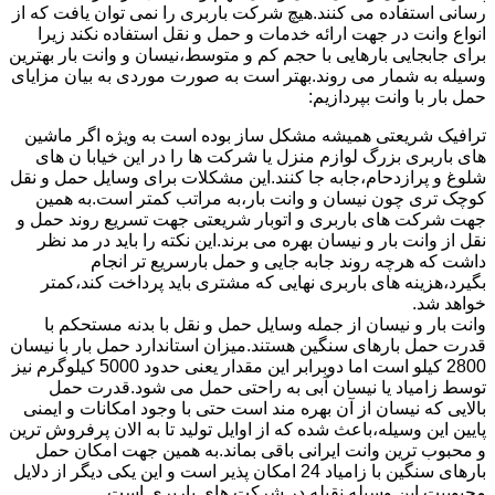
رسانی استفاده می کنند.هیچ شرکت باربری را نمی توان یافت که از
انواع وانت در جهت ارائه خدمات و حمل و نقل استفاده نکند زیرا
برای جابجایی بارهایی با حجم کم و متوسط،نیسان و وانت بار بهترین
وسیله به شمار می روند.بهتر است به صورت موردی به بیان مزایای
حمل بار با وانت بپردازیم:
ترافیک شریعتی همیشه مشکل ساز بوده است به ویژه اگر ماشین
های باربری بزرگ لوازم منزل یا شرکت ها را در این خیابا ن های
شلوغ و پرازدحام،جابه جا کنند.این مشکلات برای وسایل حمل و نقل
کوچک تری چون نیسان و وانت بار،به مراتب کمتر است.به همین
جهت شرکت های باربری و اتوبار شریعتی جهت تسریع روند حمل و
نقل از وانت بار و نیسان بهره می برند.این نکته را باید در مد نظر
داشت که هرچه روند جابه جایی و حمل بارسریع تر انجام
بگیرد،هزینه های باربری نهایی که مشتری باید پرداخت کند،کمتر
خواهد شد.
وانت بار و نیسان از جمله وسایل حمل و نقل با بدنه مستحکم با
قدرت حمل بارهای سنگین هستند.میزان استاندارد حمل بار با نیسان
2800 کیلو است اما دوبرابر این مقدار یعنی حدود 5000 کیلوگرم نیز
توسط زامیاد یا نیسان آبی به راحتی حمل می شود.قدرت حمل
بالایی که نیسان از آن بهره مند است حتی با وجود امکانات و ایمنی
پایین این وسیله،باعث شده که از اوایل تولید تا به الان پرفروش ترین
و محبوب ترین وانت ایرانی باقی بماند.به همین جهت امکان حمل
بارهای سنگین با زامیاد 24 امکان پذیر است و این یکی دیگر از دلایل
محبوبیت این وسیله نقیله در شرکت های باربری است.