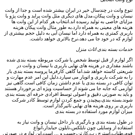
تنوع وانت در چندسال خیر در ایران بیشتر شده است و جدا از وانت
نیسان و وانت پیکان،مدل های دیگری مثل وانت پراید و وانت پژو با
مزایای خاصی به تولید رسیده اند.انتخاب هر کدام از این وانت ها
هزینه های معینی به همراه دارد.به طور مثال وانت پیکان هزینه
باربری کمتری به همراه دارد اما نیسان آبی به دلیل حجم بیشتری از
لوازم که در خود جا می دهد،نرخ بالاتری خواهد داشت.
خدمات بسته بندی اثاث منزل
اگر لوازم از قبل توسط شخص یا شرکت مربوطه بسته بندی شده
باشند مقداری در هزینه های نهایی باربری با نیسان و وانت در
شریعتی کاسته خواهد شد.اما گاهی کارفرما پروسه بسته بندی بار
را به شرکت باربری و اتوبار می سپارد.دلیل این امر عدم مهارت و
توان کافی در بسته بندی یا عدم داشتن زمان کافی است.گاهی نیز
لوازمی که جابه جا می شوند از حساسیت ویژه ای برخوردار هستند
و باید به صورتی دقیق و اصولی توسط افرادی حرفه ای بسته بندی
شوند.بسته بندی،پیچیدن و جمع کردن لوازم توسط کادر شرکت
باربری بر روی هزینه های نهایی تاثیرگذار است.
میزان لوازم مورد استفاده در بسته بندی
در طول بسته بندی و بارگیری بار داخل نیسان و وانت نیاز به
استفاده از وسایلی چون نایلکس،نایلون حبابدار،انواع
فوم،طناب،استرچ رپ،کارتن،چسپ و … است.این لوازم در صورتی