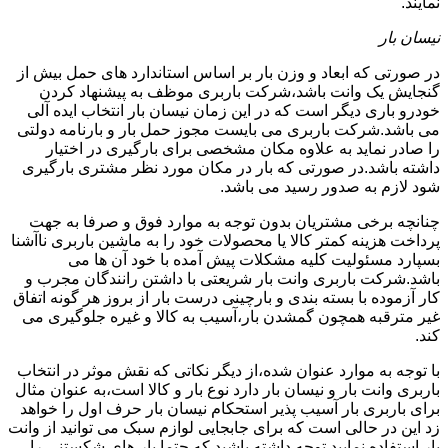
نمایند.
نیسان بار
در صورتی که ابعاد و وزن بار بر اساس استاندارد های حمل بیش از
گنجایش یک وانت باشد،شرکت باربری موظف به پیشنهاد کردن
خودرو باری دیگر است که در این زمان نیسان بار انتخاب ایده آلی
می باشد.شرکت باربری می بایست مجوز حمل بار و بارنامه دولتی
را صادر نماید به علاوه مکان مشخصی برای بارگیری در اختیار
داشته باشد.در صورتی که بار در مکان مورد نظر مشتری بارگیری
شود لازم به صدور رسید می باشد.
چنانچه برخی مشتریان بدون توجه به موارد فوق و صرفا به جهت
پرداخت هزینه کمتر کالا یا محصولات خود را به ماشین باربری ناآشنا
بسپارد مسئولیت کلیه مشکلات پیش آمده با خود آن ها می
باشد.شرکت باربری وانت بار شریعتی با داشتن رانندگان مجرب و
کار آزموده با بسته بندی و بارچینی درست بار از بروز هر گونه اتفاق
غیر مترقبه همچون گمشدن بار،آسیب به کالا و غیره جلوگیری می
کند.
با توجه به موارد عنوان شده،از دیگر نکاتی که نقش موثر در انتخاب
باربری وانت بار و نیسان بار دارد نوع بار و کالا است،به عنوان مثال
برای باربری بار آسیب پذیر استحکام نیسان بار حرف اول را خواهد
زد این در حالی است که برای جابجایی لوازم سبک می توانید از وانت
بار استفاده نمایید.توجه داشته باشید که حتما بار های شکستنی را