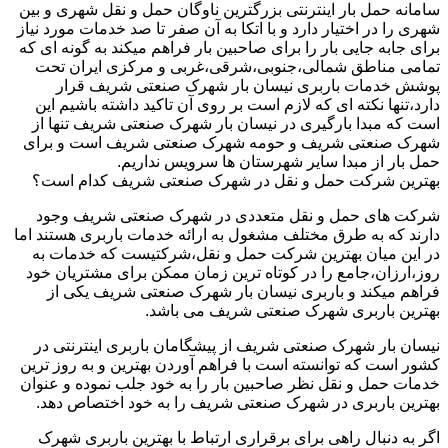
سامانه حمل بار اینترنتی بزرگترین ناوگان حمل و نقل شهری و بین
شهری را در اختیار دارد و با اتکا به آن صفر تا صد خدمات مورد نیاز
برای جابه جایی بار را برای صاحبین بار فراهم میکند به گونه ای که
تمامی مناطق شمالی،جنوبی،شرقی،غربی و مرکزی ایران تحت
پوشش خدمات باربری نیسان بار شهرک صنعتی شریف قرار
دارد،تنها نکته ای که لازم است بر روی آن تاکید داشته باشیم این
است که مبدا بارگیری در نیسان بار شهرک صنعتی شریف تنها از
شهرک صنعتی شریف و حومه شهرک صنعتی شریف است و برای
حمل بار از مبدا سایر شهرستان ها سرویس نداریم.
بهترین شرکت حمل و نقل در شهرک صنعتی شریف کدام است؟
شرکت های حمل و نقل متعددی در شهرک صنعتی شریف وجود
دارند که به طرق مختلف مشغول به ارائه خدمات باربری هستند اما
در این میان بهترین شرکت حمل و نقل،شرکتیست که خدمات به
روز،ارزان،جامع را در کوتاه ترین زمان ممکن برای مشتریان خود
فراهم میکند و باربری نیسان بار شهرک صنعتی شریف یکی از
بهترین باربری شهرک صنعتی شریف می باشد.
نیسان بار شهرک صنعتی شریف از پیشگامان باربری اینترنتی در
کشور است که توانسته است با فراهم آوردن بهترین و به روز ترین
خدمات حمل و نقل نظر صاحبین بار را به خود جلب نموده و عنوان
بهترین باربری در شهرک صنعتی شریف را به خود اختصاص دهد.
اگر به دنبال راهی برای برقراری ارتباط با بهترین باربری شهرک