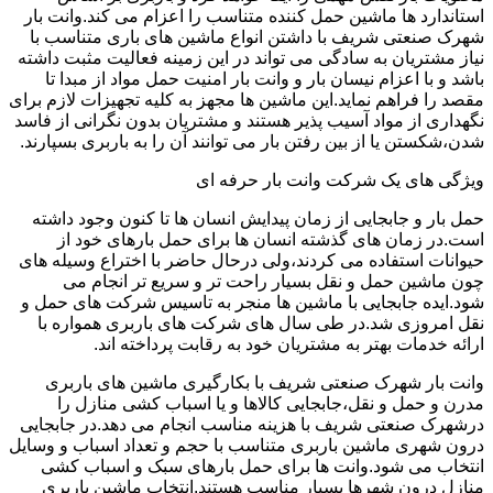
استاندارد ها ماشین حمل کننده متناسب را اعزام می کند.وانت بار
شهرک صنعتی شریف با داشتن انواع ماشین های باری متناسب با
نیاز مشتریان به سادگی می تواند در این زمینه فعالیت مثبت داشته
باشد و با اعزام نیسان بار و وانت بار امنیت حمل مواد از مبدا تا
مقصد را فراهم نماید.این ماشین ها مجهز به کلیه تجهیزات لازم برای
نگهداری از مواد آسیب پذیر هستند و مشتریان بدون نگرانی از فاسد
شدن،شکستن یا از بین رفتن بار می توانند آن را به باربری بسپارند.
ویژگی های یک شرکت وانت بار حرفه ای
حمل بار و جابجایی از زمان پیدایش انسان ها تا کنون وجود داشته
است.در زمان های گذشته انسان ها برای حمل بارهای خود از
حیوانات استفاده می کردند،ولی درحال حاضر با اختراع وسیله های
چون ماشین حمل و نقل بسیار راحت تر و سریع تر انجام می
شود.ایده جابجایی با ماشین ها منجر به تاسیس شرکت های حمل و
نقل امروزی شد.در طی سال های شرکت های باربری همواره با
ارائه خدمات بهتر به مشتریان خود به رقابت پرداخته اند.
وانت بار شهرک صنعتی شریف با بکارگیری ماشین های باربری
مدرن و حمل و نقل،جابجایی کالاها و یا اسباب کشی منازل را
درشهرک صنعتی شریف با هزینه مناسب انجام می دهد.در جابجایی
درون شهری ماشین باربری متناسب با حجم و تعداد اسباب و وسایل
انتخاب می شود.وانت ها برای حمل بارهای سبک و اسباب کشی
منازل درون شهرها بسیار مناسب هستند.انتخاب ماشین باربری