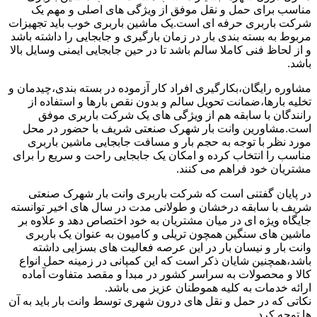
مناسب برای حمل و نقل موفق از ویژگی های اصلی و مهم یک
شرکت باربری حرفه ای است.یک ماشین باربری خوب باید تجهیزات
مربوط به بسته بندی بار در زمان بارگیری و جابجایی را داشته باشد
و از لحاظ فنی کاملا سالم باشد تا در حین جابجایی ایمنی وسایل بالا
باشد.
مشاوره رایگان،بکارگیری افراد کار آزموده در بسته بندی،چیدمان و
تخلیه بارها،ضمانت تحویل سالم و بدون نقص بارها و استفاده از
رانندگان با سابقه هم از ویژگی های یک شرکت باربری موفق
است.مشاورین وانت بار شهرک صنعتی شریف با حضور در محل
مورد نظر با توجه به حجم بار و مسافت جابجایی ماشین باربری
مناسب را انتخاب کرده و امکان یک جابجایی راحت و سریع را برای
مشتریان خود فراهم می کنند.
در پایان گفتنی است که شرکت باربری وانت بار شهرک صنعتی
شریف با سابقه درخشان و طولانی مدت در سال های اخیر توانسته
جایگاه ویژه ای در میان مشتریان به خود اختصاص دهد و علاوه بر
ماشین های سنگین همچون تریلی و کامیون به عنوان یک باربری
وانت بار و نیسان بار در این عرصه فعالیت های بسزایی داشته
باشد،همچنین شایان ذکر است که این کمپانی در زمینه حمل انواع
کالا و محصولات به سراسر کشور در مبدا و مقصد متفاوت آماده
ارائه خدمات به کلیه هموطنان عزیز می باشد.
نکاتی که در حمل و نقل های درون شهری توسط وانت بار باید به آن
ها توجه کرد