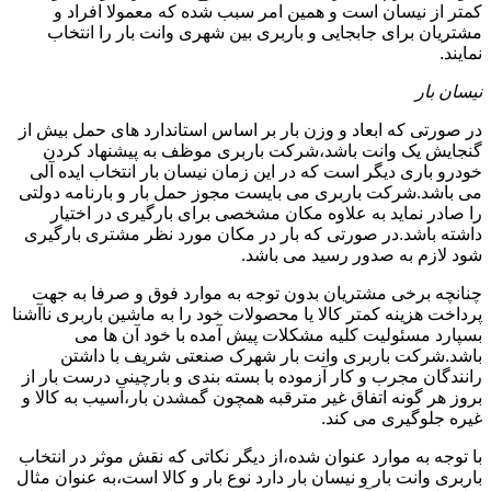
کمتر از نیسان است و همین امر سبب شده که معمولا افراد و
مشتریان برای جابجایی و باربری بین شهری وانت بار را انتخاب
نمایند.
نیسان بار
در صورتی که ابعاد و وزن بار بر اساس استاندارد های حمل بیش از
گنجایش یک وانت باشد،شرکت باربری موظف به پیشنهاد کردن
خودرو باری دیگر است که در این زمان نیسان بار انتخاب ایده آلی
می باشد.شرکت باربری می بایست مجوز حمل بار و بارنامه دولتی
را صادر نماید به علاوه مکان مشخصی برای بارگیری در اختیار
داشته باشد.در صورتی که بار در مکان مورد نظر مشتری بارگیری
شود لازم به صدور رسید می باشد.
چنانچه برخی مشتریان بدون توجه به موارد فوق و صرفا به جهت
پرداخت هزینه کمتر کالا یا محصولات خود را به ماشین باربری ناآشنا
بسپارد مسئولیت کلیه مشکلات پیش آمده با خود آن ها می
باشد.شرکت باربری وانت بار شهرک صنعتی شریف با داشتن
رانندگان مجرب و کار آزموده با بسته بندی و بارچینی درست بار از
بروز هر گونه اتفاق غیر مترقبه همچون گمشدن بار،آسیب به کالا و
غیره جلوگیری می کند.
با توجه به موارد عنوان شده،از دیگر نکاتی که نقش موثر در انتخاب
باربری وانت بار و نیسان بار دارد نوع بار و کالا است،به عنوان مثال