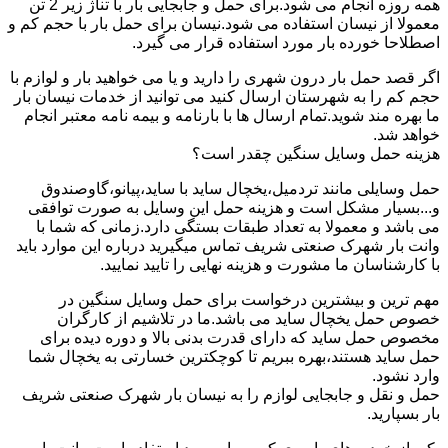
همه روزه انجام می شود.برای حمل و جابجایی بار با تناژ زیر 2 تن
معمولا از نیسان استفاده می شود.نیسان برای حمل بار با حجم کم و
اصطلاحا خورده بار مورد استفاده قرار می گیرد.
اگر قصد حمل بار درون شهری را دارید و یا می خواهید بار و لوازم با
حجم کم را به شهرستان ارسال کنید می توانید از خدمات نیسان بار
ما بهره مند شوید.تمام ارسال ها با بارنامه و بیمه نامه معتبر انجام
خواهد شد.
هزینه حمل وسایل سنگین چقدر است؟
حمل وسایلی مانند تردمیل،یخچال ساید با ساید،پیانو،گاوصندوق
و...بسیار مشکل است و هزینه حمل این وسایل به صورت توافقی
می باشد و معمولا به تعداد طبقات بستگی دارد.زمانی که شما با
وانت بار شهرک صنعتی شریف تماس میگیرید درباره این موارد باید
با کارشناسان ما مشورت و هزینه نهایی را تایید نمایید.
مهم ترین و بیشترین درخواست برای حمل وسایل سنگین در
خصوص حمل یخچال ساید می باشد.ما در تلاشیم از کارگران
مخصوص حمل ساید که دارای قدرت بدنی بالا و دوره دیده برای
حمل ساید هستند،بهره ببریم تا کوچکترین خسارتی به یخچال شما
وارد نشود.
حمل و نقل و جابجایی لوازم را به نیسان بار شهرک صنعتی شریف
بار بسپارید.