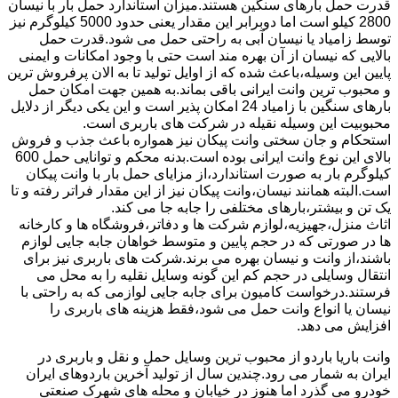
قدرت حمل بارهای سنگین هستند.میزان استاندارد حمل بار با نیسان
2800 کیلو است اما دوبرابر این مقدار یعنی حدود 5000 کیلوگرم نیز
توسط زامیاد یا نیسان آبی به راحتی حمل می شود.قدرت حمل
بالایی که نیسان از آن بهره مند است حتی با وجود امکانات و ایمنی
پایین این وسیله،باعث شده که از اوایل تولید تا به الان پرفروش ترین
و محبوب ترین وانت ایرانی باقی بماند.به همین جهت امکان حمل
بارهای سنگین با زامیاد 24 امکان پذیر است و این یکی دیگر از دلایل
محبوبیت این وسیله نقیله در شرکت های باربری است.
استحکام و جان سختی وانت پیکان نیز همواره باعث جذب و فروش
بالای این نوع وانت ایرانی بوده است.بدنه محکم و توانایی حمل 600
کیلوگرم بار به صورت استاندارد،از مزایای حمل بار با وانت پیکان
است.البته همانند نیسان،وانت پیکان نیز از این مقدار فراتر رفته و تا
یک تن و بیشتر،بارهای مختلفی را جابه جا می کند.
اثاث منزل،جهیزیه،لوازم شرکت ها و دفاتر،فروشگاه ها و کارخانه
ها در صورتی که در حجم پایین و متوسط خواهان جابه جایی لوازم
باشند،از وانت و نیسان بهره می برند.شرکت های باربری نیز برای
انتقال وسایلی در حجم کم این گونه وسایل نقلیه را به محل می
فرستند.درخواست کامیون برای جابه جایی لوازمی که به راحتی با
نیسان یا انواع وانت حمل می شود،فقط هزینه های باربری را
افزایش می دهد.
وانت باریا باردو از محبوب ترین وسایل حمل و نقل و باربری در
ایران به شمار می رود.چندین سال از تولید آخرین باردوهای ایران
خودرو می گذرد اما هنوز در خیابان و محله های شهرک صنعتی