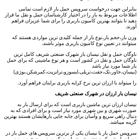
بنابراین جهت درخواست سرویس حمل بار لازم است تمامی
اطلاعات مربوط به بار را در اختیار کارشناسان حمل و نقل ما قرار
دهید تا بتوانند بهترین کامیون باربری را برای شما عزیزان فراهم
آورند.
وزن بار،حجم بار،نوع بار از جمله کلیدی ترین مواردی هستند که
میتوانند در تعیین نوع کامیون باربری موثر باشند.
ناوگان حمل و نقل نیسان بار شهرک صنعتی شریف کامل ترین
ناوگان حمل و نقل در کشور است و هر نوع ماشینی که برای حمل
بار شما مورد نیاز باشد
(نیسان،خاور،تک،جفت،تریلی،ایسوزو،ترانزیت،کمرشکن،بوژی)
را میتواند با ارزان ترین نرخ کرایه باربری برایتان فراهم آورد.
نیسان بار ارزان در شهرک صنعتی شریف
نیسان ارزان ترین ماشین باربری است که برای ارسال بار به
صورت شهری و بین شهری مورد نیاز است و برای افرادی که به
دنبال راهی سریع و وآسان برای جابه جایی بارهایشان هستند بهترین
گزینه میباشد.
سرویس حمل بار با نیسان یکی از برترین سرویس های حمل بار در
نیسان بار شهرک صنعتی شریف است که به صورت همه روزه