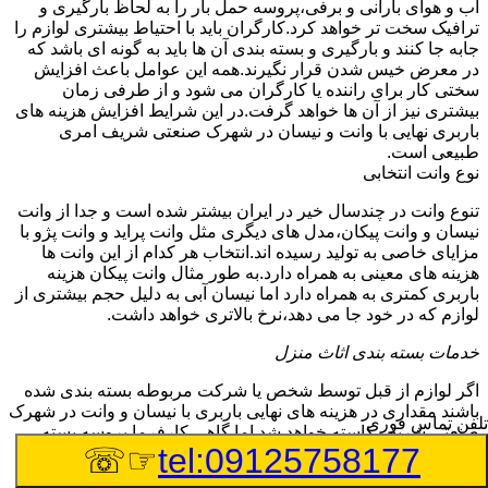
آب و هوای بارانی و برفی،پروسه حمل بار را به لحاظ بارگیری و
ترافیک سخت تر خواهد کرد.کارگران باید با احتیاط بیشتری لوازم را
جابه جا کنند و بارگیری و بسته بندی آن ها باید به گونه ای باشد که
در معرض خیس شدن قرار نگیرند.همه این عوامل باعث افزایش
سختی کار برای راننده یا کارگران می شود و از طرفی زمان
بیشتری نیز از آن ها خواهد گرفت.در این شرایط افزایش هزینه های
باربری نهایی با وانت و نیسان در شهرک صنعتی شریف امری
طبیعی است.
نوع وانت انتخابی
تنوع وانت در چندسال خیر در ایران بیشتر شده است و جدا از وانت
نیسان و وانت پیکان،مدل های دیگری مثل وانت پراید و وانت پژو با
مزایای خاصی به تولید رسیده اند.انتخاب هر کدام از این وانت ها
هزینه های معینی به همراه دارد.به طور مثال وانت پیکان هزینه
باربری کمتری به همراه دارد اما نیسان آبی به دلیل حجم بیشتری از
لوازم که در خود جا می دهد،نرخ بالاتری خواهد داشت.
خدمات بسته بندی اثاث منزل
اگر لوازم از قبل توسط شخص یا شرکت مربوطه بسته بندی شده
باشند مقداری در هزینه های نهایی باربری با نیسان و وانت در شهرک
تلفن تماس فوری
صنعتی شریف کاسته خواهد شد.اما گاهی کارفرما پروسه بسته
☞☏
tel:09125758177
بندی بار را به شرکت باربری و اتوبار می سپارد.دلیل این امر عدم
مهارت و توان کافی در بسته بندی یا عدم داشتن زمان کافی