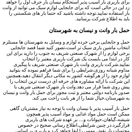
برای باربری بار آسیب پذیر استحکام نیسان بار حرف اول را خواهد
زد این در حالی است که برای جابجایی لوازم سبک می توانید از وانت
بار استفاده نمایید.توجه داشته باشید که حتما بار های شکستنی را
باید به اطلاع شرکت برسانید.
حمل بار وانت و نیسان به شهرستان
حمل و جابجایی برخی خرده لوازم و وسایل به شهرستان ها مستلزم
انتخاب ماشین باری سبک تر است،تصور کنید شما قصد جابجایی
برخی لوازم را از شهرک صنعتی شریف به جنوب را دارید برای این
کار در ابتدا می بایست یک شرکت باربری معتبر را انتخاب
نمایید.شرکت باربری وانت بار شهرک صنعتی شریف با پیگیری
مداوم شبانه روزی،شرایطی را برای شما فراهم نموده که بتوانید
لوازم خود را از هرگوشه کشور به مکانی دیگر انتقال دهید،همچنین
این شرکت با ارائه مشاوره های حرفه ای درست ترین انتخاب را
پیش روی شما قرار می دهد.وانت بار شهرک صنعتی شریف با
صدور بارنامه دولتی معتبر و ثبت مجوز برای حمل بار وانت و نیسان
به شهرستان،خیال شما را از هر بابت راحت می کند.
حمل بار آسیب پذیر با نیسان وانت با توجه به نیاز مشتریان گاهی
ممکن است حمل مواد غذایی و مواد آسیب پذیر همچون
شیشه،گیاهان،حیوانات و… بر عهده شرکت های باربری
قرارگیرد.در چنین شرایطی،اطلاع رسانی صحیح در خصوص
محتویات بار نقش مهمی را ایفا خواهد کرد و باربری بر اساس