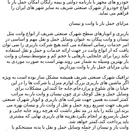
خودرو های مجهز با بارنامه دولتی و بیمه رایگان امکان حمل بار با
انواع خودرو از شهرک صنعتی شریف به سایر شهر های ایران را
فراهم می نماید.
مزایای حمل بار با وانت و نیسان
باربری و اتوبارهای سطح شهرک صنعتی شریف از انواع وانت مثل
نیسان و وانت پیکان به عنوان وسایل حمل و نقل مهم و اساسی در
امر خدمات رسانی استفاده می کنند.هیچ شرکت باربری را نمی توان
یافت که از انواع وانت در جهت ارائه خدمات و حمل و نقل استفاده
نکند زیرا برای جابجایی بارهایی با حجم کم و متوسط،نیسان و وانت
بار بهترین وسیله به شمار می روند.بهتر است به صورت موردی به
بیان مزایای حمل بار با وانت بپردازیم:
ترافیک شهرک صنعتی شریف همیشه مشکل ساز بوده است به ویژه
اگر ماشین های باربری بزرگ لوازم منزل یا شرکت ها را در این
خیابا ن های شلوغ و پرازدحام،جابه جا کنند.این مشکلات برای
وسایل حمل و نقل کوچک تری چون نیسان و وانت بار،به مراتب
کمتر است.به همین جهت شرکت های باربری و اتوبار شهرک صنعتی
شریف جهت تسریع روند حمل و نقل از وانت بار و نیسان بهره می
برند.این نکته را باید در مد نظر داشت که هرچه روند جابه جایی و
حمل بارسریع تر انجام بگیرد،هزینه های باربری نهایی که مشتری
باید پرداخت کند،کمتر خواهد شد.
وانت بار و نیسان از جمله وسایل حمل و نقل با بدنه مستحکم با