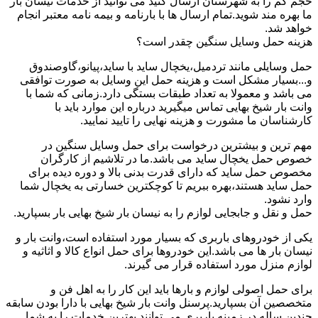
حجم کم را به شهرستان ارسال کنید می توانید از خدمات نیسان بار
ما بهره مند شوید.تمام ارسال ها با بارنامه و بیمه نامه معتبر انجام
خواهد شد.
هزینه حمل وسایل سنگین چقدر است؟
حمل وسایلی مانند تردمیل،یخچال ساید با ساید،پیانو،گاوصندوق
و...بسیار مشکل است و هزینه حمل این وسایل به صورت توافقی
می باشد و معمولا به تعداد طبقات بستگی دارد.زمانی که شما با
وانت بار شیخ بهایی تماس میگیرید درباره این موارد باید با
کارشناسان ما مشورت و هزینه نهایی را تایید نمایید.
مهم ترین و بیشترین درخواست برای حمل وسایل سنگین در
خصوص حمل یخچال ساید می باشد.ما در تلاشیم از کارگران
مخصوص حمل ساید که دارای قدرت بدنی بالا و دوره دیده برای
حمل ساید هستند،بهره ببریم تا کوچکترین خسارتی به یخچال شما
وارد نشود.
حمل و نقل و جابجایی لوازم را به نیسان بار شیخ بهایی بار بسپارید.
یکی از خودروهای باربری که بسیار مورد استفاده است،وانت بار و
نیسان بار ها می باشد.این خودروها برای حمل انواع کالا و اثاثیه و
لوازم منزل مورد استفاده قرار می گیرند.
برای حمل اصولی لوازم و بارها باید این کار را به اهل فن و
متخصصین آن بسپارید.پرسنل وانت بار شیخ بهایی با دارا بودن سابقه
چندین ساله در زمینه باربری می توانند بهترین خدمات را به شما