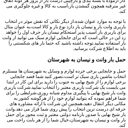
کار آزموده با بسته بندی و بارچینی درست بار از بروز هر گونه اتفاق
غیر مترقبه همچون گمشدن بار،آسیب به کالا و غیره جلوگیری می
کند.
با توجه به موارد عنوان شده،از دیگر نکاتی که نقش موثر در انتخاب
باربری وانت بار و نیسان بار دارد نوع بار و کالا است،به عنوان مثال
برای باربری بار آسیب پذیر استحکام نیسان بار حرف اول را خواهد
زد این در حالی است که برای جابجایی لوازم سبک می توانید از وانت
بار استفاده نمایید.توجه داشته باشید که حتما بار های شکستنی را
باید به اطلاع شرکت برسانید.
حمل بار وانت و نیسان به شهرستان
حمل و جابجایی برخی خرده لوازم و وسایل به شهرستان ها مستلزم
انتخاب ماشین باری سبک تر است،تصور کنید شما قصد جابجایی
برخی لوازم را از شیخ بهایی به جنوب را دارید برای این کار در ابتدا
می بایست یک شرکت باربری معتبر را انتخاب نمایید.شرکت باربری
وانت بار شیخ بهایی با پیگیری مداوم شبانه روزی،شرایطی را برای
شما فراهم نموده که بتوانید لوازم خود را از هرگوشه کشور به
مکانی دیگر انتقال دهید،همچنین این شرکت با ارائه مشاوره های
حرفه ای درست ترین انتخاب را پیش روی شما قرار می دهد.وانت
بار شیخ بهایی با صدور بارنامه دولتی معتبر و ثبت مجوز برای حمل
بار وانت و نیسان به شهرستان،خیال شما را از هر بابت راحت می
کند.