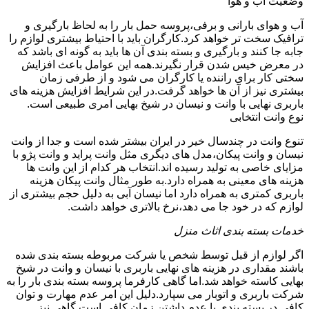
وضعیت آب و هوا
آب و هوای بارانی و برفی،پروسه حمل بار را به لحاظ بارگیری و
ترافیک سخت تر خواهد کرد.کارگران باید با احتیاط بیشتری لوازم را
جابه جا کنند و بارگیری و بسته بندی آن ها باید به گونه ای باشد که
در معرض خیس شدن قرار نگیرند.همه این عوامل باعث افزایش
سختی کار برای راننده یا کارگران می شود و از طرفی زمان
بیشتری نیز از آن ها خواهد گرفت.در این شرایط افزایش هزینه های
باربری نهایی با وانت و نیسان در شیخ بهایی امری طبیعی است.
نوع وانت انتخابی
تنوع وانت در چندسال خیر در ایران بیشتر شده است و جدا از وانت
نیسان و وانت پیکان،مدل های دیگری مثل وانت پراید و وانت پژو با
مزایای خاصی به تولید رسیده اند.انتخاب هر کدام از این وانت ها
هزینه های معینی به همراه دارد.به طور مثال وانت پیکان هزینه
باربری کمتری به همراه دارد اما نیسان آبی به دلیل حجم بیشتری از
لوازم که در خود جا می دهد،نرخ بالاتری خواهد داشت.
خدمات بسته بندی اثاث منزل
اگر لوازم از قبل توسط شخص یا شرکت مربوطه بسته بندی شده
باشند مقداری در هزینه های نهایی باربری با نیسان و وانت در شیخ
بهایی کاسته خواهد شد.اما گاهی کارفرما پروسه بسته بندی بار را به
شرکت باربری و اتوبار می سپارد.دلیل این امر عدم مهارت و توان
کافی در بسته بندی یا عدم داشتن زمان کافی است.گاهی نیز