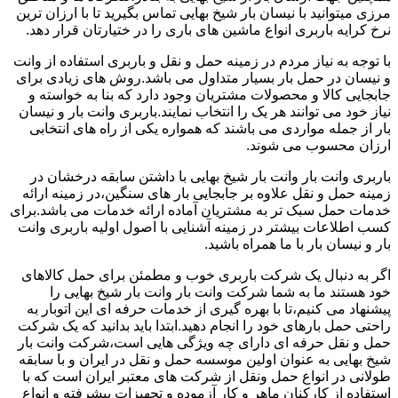
مرزی میتوانید با نیسان بار شیخ بهایی تماس بگیرید تا با ارزان ترین
نرخ کرایه باربری انواع ماشین های باری را در ختیارتان قرار دهد.
با توجه به نیاز مردم در زمینه حمل و نقل و باربری استفاده از وانت
و نیسان در حمل بار بسیار متداول می باشد.روش های زیادی برای
جابجایی کالا و محصولات مشتریان وجود دارد که بنا به خواسته و
نیاز خود می توانند هر یک را انتخاب نمایند.باربری وانت بار و نیسان
بار از جمله مواردی می باشند که همواره یکی از راه های انتخابی
ارزان محسوب می شوند.
باربری وانت بار وانت بار شیخ بهایی با داشتن سابقه درخشان در
زمینه حمل و نقل علاوه بر جابجایی بار های سنگین،در زمینه ارائه
خدمات حمل سبک تر به مشتریان آماده ارائه خدمات می باشد.برای
کسب اطلاعات بیشتر در زمینه آشنایی با اصول اولیه باربری وانت
بار و نیسان بار با ما همراه باشید.
اگر به دنبال یک شرکت باربری خوب و مطمئن برای حمل کالاهای
خود هستند ما به شما شرکت وانت بار وانت بار شیخ بهایی را
پیشنهاد می کنیم،تا با بهره گیری از خدمات حرفه ای این اتوبار به
راحتی حمل بارهای خود را انجام دهید.ابتدا باید بدانید که یک شرکت
حمل و نقل حرفه ای دارای چه ویژگی هایی است،شرکت وانت بار
شیخ بهایی به عنوان اولین موسسه حمل و نقل در ایران و با سابقه
طولانی در انواع حمل ونقل از شرکت های معتبر ایران است که با
استفاده از کارکنان ماهر و کار آزموده و تجهیزات پیشرفته و انواع