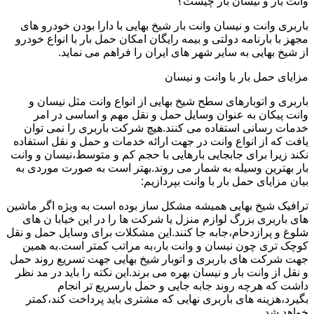
وانت بار و نیسان بار چیست؟
باربری وانت و نیسان وانت بار شیخ بهایی با دارا بودن خودرو های
مجهز با بارنامه دولتی و بیمه رایگان امکان حمل بار با انواع خودرو
از شیخ بهایی به سایر شهر های ایران را فراهم می نماید.
مزایای حمل بار با وانت و نیسان
باربری و اتوبارهای سطح شیخ بهایی از انواع وانت مثل نیسان و
وانت پیکان به عنوان وسایل حمل و نقل مهم و اساسی در امر
خدمات رسانی استفاده می کنند.هیچ شرکت باربری را نمی توان
یافت که از انواع وانت در جهت ارائه خدمات و حمل و نقل استفاده
نکند زیرا برای جابجایی بارهایی با حجم کم و متوسط،نیسان و وانت
بار بهترین وسیله به شمار می روند.بهتر است به صورت موردی به
بیان مزایای حمل بار با وانت بپردازیم:
ترافیک شیخ بهایی همیشه مشکل ساز بوده است به ویژه اگر ماشین
های باربری بزرگ لوازم منزل یا شرکت ها را در این خیابا ن های
شلوغ و پرازدحام،جابه جا کنند.این مشکلات برای وسایل حمل و نقل
کوچک تری چون نیسان و وانت بار،به مراتب کمتر است.به همین
جهت شرکت های باربری و اتوبار شیخ بهایی جهت تسریع روند حمل
و نقل از وانت بار و نیسان بهره می برند.این نکته را باید در مد نظر
داشت که هرچه روند جابه جایی و حمل بارسریع تر انجام
بگیرد،هزینه های باربری نهایی که مشتری باید پرداخت کند،کمتر
خواهد شد.