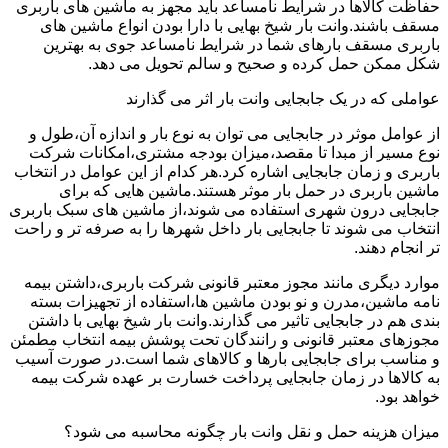
حفاظت کالاها در شرایط نامساعد باید مجهز به ماشین های باربری
مسقف باشند.وانت بار شیخ بهایی با دارا بودن انواع ماشین های
باربری مسقف بارهای شما در شرایط نامساعد جوی به بهترین
شکل ممکن حمل کرده و صحیح و سالم تحویل می دهد.
عواملی که در یک جابجایی وانت بار اثر می گذارند
از عوامل موثر در جابجایی می توان به نوع بار و اندازه آن،طول و
نوع مسیر از مبدا تا مقصد،میزان بودجه مشتری،امکانات شرکت
باربری و زمان جابجایی اشاره کرد.هر کدام از این عوامل در انتخاب
ماشین باربری در حمل بار موثر هستند.ماشین هایی که برای
جابجایی درون شهری استفاده می شوند،از ماشین های سبک باربری
انتخاب می شوند تا جابجایی بار داخل شهرها را به صرفه تر و راحت
تر انجام دهند.
موارد دیگری مانند مجوز معتبر قانونی شرکت باربری،داشتن بیمه
نامه ماشین،مدرن و نو بودن ماشین ها،استفاده از تجهیزات بسته
بندی هم در جابجایی تاثیر می گذارند.وانت بار شیخ بهایی با داشتن
مجوزهای معتبر قانونی و رانندگان تحت پوشش بیمه انتخاب مطمئن
و مناسب برای جابجایی بارها و کالاهای شما است.در صورت آسیب
به کالاها در زمان جابجایی پرداخت خسارت بر عهده شرکت بیمه
خواهد بود.
میزان هزینه حمل و نقل وانت بار چگونه محاسبه می شود؟