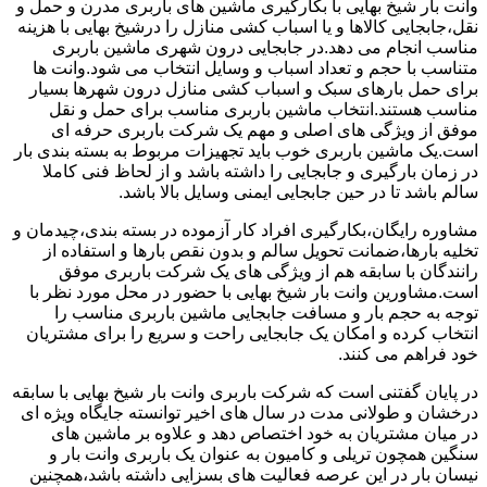
وانت بار شیخ بهایی با بکارگیری ماشین های باربری مدرن و حمل و
نقل،جابجایی کالاها و یا اسباب کشی منازل را درشیخ بهایی با هزینه
مناسب انجام می دهد.در جابجایی درون شهری ماشین باربری
متناسب با حجم و تعداد اسباب و وسایل انتخاب می شود.وانت ها
برای حمل بارهای سبک و اسباب کشی منازل درون شهرها بسیار
مناسب هستند.انتخاب ماشین باربری مناسب برای حمل و نقل
موفق از ویژگی های اصلی و مهم یک شرکت باربری حرفه ای
است.یک ماشین باربری خوب باید تجهیزات مربوط به بسته بندی بار
در زمان بارگیری و جابجایی را داشته باشد و از لحاظ فنی کاملا
سالم باشد تا در حین جابجایی ایمنی وسایل بالا باشد.
مشاوره رایگان،بکارگیری افراد کار آزموده در بسته بندی،چیدمان و
تخلیه بارها،ضمانت تحویل سالم و بدون نقص بارها و استفاده از
رانندگان با سابقه هم از ویژگی های یک شرکت باربری موفق
است.مشاورین وانت بار شیخ بهایی با حضور در محل مورد نظر با
توجه به حجم بار و مسافت جابجایی ماشین باربری مناسب را
انتخاب کرده و امکان یک جابجایی راحت و سریع را برای مشتریان
خود فراهم می کنند.
در پایان گفتنی است که شرکت باربری وانت بار شیخ بهایی با سابقه
درخشان و طولانی مدت در سال های اخیر توانسته جایگاه ویژه ای
در میان مشتریان به خود اختصاص دهد و علاوه بر ماشین های
سنگین همچون تریلی و کامیون به عنوان یک باربری وانت بار و
نیسان بار در این عرصه فعالیت های بسزایی داشته باشد،همچنین