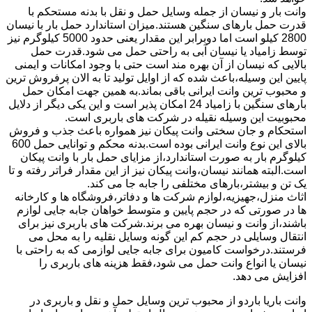
وانت بار و نیسان از جمله وسایل حمل و نقل با بدنه مستحکم با
قدرت حمل بارهای سنگین هستند.میزان استاندارد حمل بار با نیسان
2800 کیلو است اما دوبرابر این مقدار یعنی حدود 5000 کیلوگرم نیز
توسط زامیاد یا نیسان آبی به راحتی حمل می شود.قدرت حمل
بالایی که نیسان از آن بهره مند است حتی با وجود امکانات و ایمنی
پایین این وسیله،باعث شده که از اوایل تولید تا به الان پرفروش ترین
و محبوب ترین وانت ایرانی باقی بماند.به همین جهت امکان حمل
بارهای سنگین با زامیاد 24 امکان پذیر است و این یکی دیگر از دلایل
محبوبیت این وسیله نقیله در شرکت های باربری است.
استحکام و جان سختی وانت پیکان نیز همواره باعث جذب و فروش
بالای این نوع وانت ایرانی بوده است.بدنه محکم و توانایی حمل 600
کیلوگرم بار به صورت استاندارد،از مزایای حمل بار با وانت پیکان
است.البته همانند نیسان،وانت پیکان نیز از این مقدار فراتر رفته و تا
یک تن و بیشتر،بارهای مختلفی را جابه جا می کند.
اثاث منزل،جهیزیه،لوازم شرکت ها و دفاتر،فروشگاه ها و کارخانه
ها در صورتی که در حجم پایین و متوسط خواهان جابه جایی لوازم
باشند،از وانت و نیسان بهره می برند.شرکت های باربری نیز برای
انتقال وسایلی در حجم کم این گونه وسایل نقلیه را به محل می
فرستند.درخواست کامیون برای جابه جایی لوازمی که به راحتی با
نیسان یا انواع وانت حمل می شود،فقط هزینه های باربری را
افزایش می دهد.
وانت باریا باردو از محبوب ترین وسایل حمل و نقل و باربری در