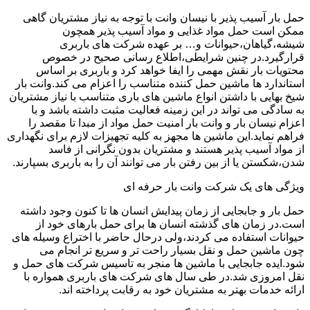
حمل بار آسیب پذیر با نیسان وانت با توجه به نیاز مشتریان گاهی
ممکن است حمل مواد غذایی و مواد آسیب پذیر همچون
شیشه،گیاهان،حیوانات و… بر عهده شرکت های باربری
قرارگیرد.در چنین شرایطی،اطلاع رسانی صحیح در خصوص
محتویات بار نقش مهمی را ایفا خواهد کرد و باربری بر اساس
استاندارد ها ماشین حمل کننده متناسب را اعزام می کند.وانت بار
شیخ بهایی با داشتن انواع ماشین های باری متناسب با نیاز مشتریان
به سادگی می تواند در این زمینه فعالیت مثبت داشته باشد و با
اعزام نیسان بار و وانت بار امنیت حمل مواد از مبدا تا مقصد را
فراهم نماید.این ماشین ها مجهز به کلیه تجهیزات لازم برای نگهداری
از مواد آسیب پذیر هستند و مشتریان بدون نگرانی از فاسد
شدن،شکستن یا از بین رفتن بار می توانند آن را به باربری بسپارند.
ویژگی های یک شرکت وانت بار حرفه ای
حمل بار و جابجایی از زمان پیدایش انسان ها تا کنون وجود داشته
است.در زمان های گذشته انسان ها برای حمل بارهای خود از
حیوانات استفاده می کردند،ولی درحال حاضر با اختراع وسیله های
چون ماشین حمل و نقل بسیار راحت تر و سریع تر انجام می
شود.ایده جابجایی با ماشین ها منجر به تاسیس شرکت های حمل و
نقل امروزی شد.در طی سال های شرکت های باربری همواره با
ارائه خدمات بهتر به مشتریان خود به رقابت پرداخته اند.