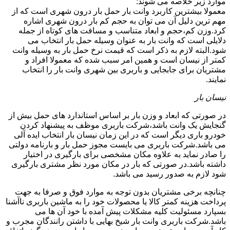
موارد زیر خلاصه می شوند:
معمولا بیشترین کاربرد وانت بار حمل بار درون شهری است که از
مهم ترین دلیل آن می توان به حجم کم بار درون شهری اشاره
کرد.وزن کم،حجم و ابعاد متناسب و مسافت های کوتاه از جمله
دلایلی است که وانت بار به عنوان وسیله حمل بار انتخاب می
شود.البته لازم به ذکر است که قیمت نرخ حمل بار به وسیله وانت
کمتر از نیسان است و همین امر سبب شده که معمولا افراد و
مشتریان برای جابجایی و باربری بین شهری وانت بار را انتخاب
نمایند.
نیسان بار
در صورتی که ابعاد و وزن بار بر اساس استاندارد های حمل بیش از
گنجایش یک وانت باشد،شرکت باربری موظف به پیشنهاد کردن
خودرو باری دیگر است که در این زمان نیسان بار انتخاب ایده آلی
می باشد.شرکت باربری می بایست مجوز حمل بار و بارنامه دولتی
را صادر نماید به علاوه مکان مشخصی برای بارگیری در اختیار
داشته باشد.در صورتی که بار در مکان مورد نظر مشتری بارگیری
شود لازم به صدور رسید می باشد.
چنانچه برخی مشتریان بدون توجه به موارد فوق و صرفا به جهت
پرداخت هزینه کمتر کالا یا محصولات خود را به ماشین باربری ناآشنا
بسپارد مسئولیت کلیه مشکلات پیش آمده با خود آن ها می
باشد.شرکت باربری وانت بار شیخ بهایی با داشتن رانندگان مجرب و