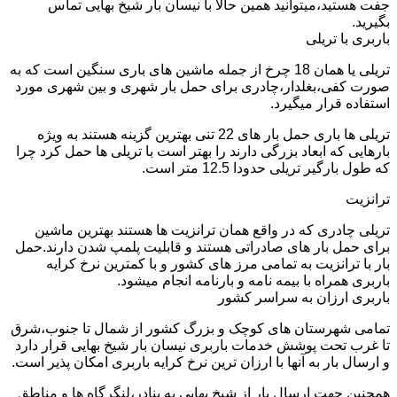
جفت هستید،میتوانید همین حالا با نیسان بار شیخ بهایی تماس
بگیرید.
باربری با تریلی
تریلی یا همان 18 چرخ از جمله ماشین های باری سنگین است که به
صورت کفی،بغلدار،چادری برای حمل بار شهری و بین شهری مورد
استفاده قرار میگیرد.
تریلی ها باری حمل بار های 22 تنی بهترین گزینه هستند به ویژه
بارهایی که ابعاد بزرگی دارند را بهتر است با تریلی ها حمل کرد چرا
که طول بارگیر تریلی حدودا 12.5 متر است.
ترانزیت
تریلی چادری که در واقع همان ترانزیت ها هستند بهترین ماشین
برای حمل بار های صادراتی هستند و قابلیت پلمپ شدن دارند.حمل
بار با ترانزیت به تمامی مرز های کشور و با کمترین نرخ کرایه
باربری همراه با بیمه نامه و بارنامه انجام میشود.
باربری ارزان به سراسر کشور
تمامی شهرستان های کوچک و بزرگ کشور از شمال تا جنوب،شرق
تا غرب تحت پوشش خدمات باربری نیسان بار شیخ بهایی قرار دارد
و ارسال بار به آنها با ارزان ترین نرخ کرایه باربری امکان پذیر است.
همچنین جهت ارسال بار از شیخ بهایی به بنادر،لنگرگاه ها و مناطق