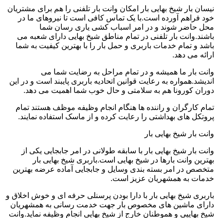
نیسان بار شیخ بهایی بار امکان وانت بار تلفنی را هم برای مشتریان
خود فراهم آورده است.با یک تماس کافی است تا نیروهای ما در
محل حاضر شوند و در امر اسباب کشی یاری رسان شما
باشند.وانت بار تلفنی در تمام مناطق شیخ بهایی دارای شعبه می
باشد و تمام خدمات باربری و حمل بار را با بهترین کیفیت به شما
ارائه می دهد.
وانت بار ما همیشه و در تمام مراحل به رضایت شما می
اندیشد.همواره به رعایت قوانین اتحادیه باربری پایبند است و در این
دوران کورونا هم به سلامتی و حال خوب شما اهمیت می دهد.
تمام کارگران و راننده ها هنگام انجام وظیفه موظف هستند تمام
پروتکل های بهداشتی را رعایت کرده و از ماسک استفاده نمایند.
وانت بار شیخ بهایی بار
وانت بار شیخ بهایی بار با سابقه طولانی در امر جابجایی یکی از
بهترین وانت بارها در شیخ بهایی است.باربری شیخ بهایی بار
متخصص در امر بسته بندی وسایل و جابجایی آماده عرضه بهترین
خدمات به همشهریان عزیز است.
باربری شیخ بهایی بار با دارا بودن پرسنلی حرفه ای و خوش اخلاق و
دارای ماشین های مخصوص بار جهت خدمت رسانی به همشهریان
شیخ بهاییی و هموطنان خارج از شیخ بهایی انجام وظیفه نماید.وانت