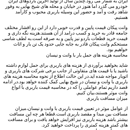
ایران به شمار می رود.چندین سال از تولید آخرین باردوهای ایران
خودرو می گذرد اما هنوز در خیابان و محله های شیخ بهایی به وفور
شاهد رفت و آمد و حضور این وسیله باربری محبوب و کارآمد
هستیم.
وانت پیکان قیمت پایین و قدرت خوبی دارد از این رو اقشار مختلف
جامعه قادر به خرید و کسب درامد از آن هستند.هزینه نگه داری و
قیمت خرید قطعات باردو نیز پایین و به صرفه است.به لطف شاسی
مستحکم وانت پیکان قادر به جابه جایی حدود یک تن بار و اثاث
خواهیم بود.
محاسبه هزینه های حمل بار با وانت و نیسان
شاید بخواهید برآوردی از هزینه های باربری برای حمل لوازم داشته
باشید یا با قیمت های متفاوتی از جانب برخی شرکت های باربری و
اتوبار مواجه شده اید.در این حالت اطلاع از نحوه محاسبه هزینه های
باربری با وانت و نیسان در شیخ بهایی کمک کننده خواهد بود.در ادامه
قصد داریم تمام عواملی را که در محاسبه قیمت باربری با انواع
وانت موثر هستند،بیان کنیم.
میزان مسافت باربری
از عوامل موثر در تعیین قیمت باربری با وانت و نیسان،میزان
مسافت بین مبدا و مقصد باربری است.قطعا هر چه این مسافت
بیشتر باشد هزینه باربری نیز افزایش خواهد یافت و برای مسافت
های کمتر هزینه کمتری را پرداخت خواهید کرد.