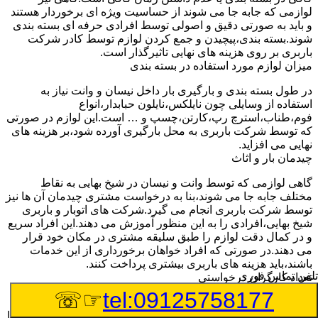
لوازمی که جابه جا می شوند از حساسیت ویژه ای برخوردار هستند
و باید به صورتی دقیق و اصولی توسط افرادی حرفه ای بسته بندی
شوند.بسته بندی،پیچیدن و جمع کردن لوازم توسط کادر شرکت
باربری بر روی هزینه های نهایی تاثیرگذار است.
میزان لوازم مورد استفاده در بسته بندی
در طول بسته بندی و بارگیری بار داخل نیسان و وانت نیاز به
استفاده از وسایلی چون نایلکس،نایلون حبابدار،انواع
فوم،طناب،استرچ رپ،کارتن،چسپ و … است.این لوازم در صورتی
که توسط شرکت باربری به محل بارگیری آورده شود،بر هزینه های
نهایی می افزاید.
چیدمان بار و اثاث
گاهی لوازمی که توسط وانت و نیسان در شیخ بهایی به نقاط
مختلف جابه جا می شوند،بنا به درخواست مشتری چیدمان آن ها نیز
توسط شرکت باربری انجام می گیرد.شرکت های اتوبار و باربری
شیخ بهایی،افرادی را به این منظور آموزش می دهند.این افراد سریع
و در کمال دقت لوازم را طبق سلیقه مشتری در مکان خود قرار
می دهند.در صورتی که افراد خواهان برخورداری از این خدمات
باشند،باید هزینه های باربری بیشتری پرداخت کنند.
تلفن تماس فوری
تعداد کارگران درخواستی
☞☏
tel:09125758177
اتحادیه باربری شیخ بهایی برای هر تعداد کارگر باربری هر ساله نرخ
ثابتی را اعلام خواهد کرد.مشتری هنگام مراجعه به شرکت باربری با