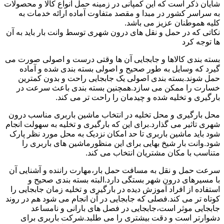
شایان ذکر است که این کمپانی در زمینه حمل انواع کالا و محصولات
به سراسر کشور در مبدا و مقصد متفاوت آماده ارائه خدمات به
کلیه هموطنان عزیز می باشد.
نکاتی که در حمل و نقل های درون شهری توسط وانت بار باید به آن
ها توجه کرد
بسته بندی کالاها و جابجایی آن ها وقتی درست و اصولی صورت می
گیرد که وسایل به طور صحیح و اصولی بسته بندی شده و آماده
حمل شوند.بسته بندی اصولی یک جابجایی راحت و بدون کمترین
خسارت را ممکن می سازد.همچنین بسته بندی باعث سرعت در
بارگیری و تخلیه شده و چیدمان را راحت تر می کند.
محل بارگیری و محل تخلیه در انتخاب ماشین باربری مناسب درون
شهری تاثیر می گذارد.برای این که بارگیری و تخلیه به سهولت انجام
شود باید ماشین باربری تا حد امکان نزدیک به محل مورد نظر پارک
شود.وانت بار شیخ بهایی برای این منظورماشین های باربری را
متناسب با مکان مشتریان انتخاب می کند.
سرعت حمل و نقل به مسافت حمل بار،مهارت راننده و آشنایی آن
با مسیرهای درون شهر بستگی دارد.البته بسته بندی صحیح و
استفاده از افراد آموزش دیده در بارگیری و تخلیه زمان جابجایی را
کوتاه تر می کند.فصلی که جابجایی در آن انجام می شود هم در روند
جابجایی موثر است،جابجایی در فصل های بارانی و نامساعد
دشوارتر است و دقت بیشتری را می طلبد.شرکت باربری برای