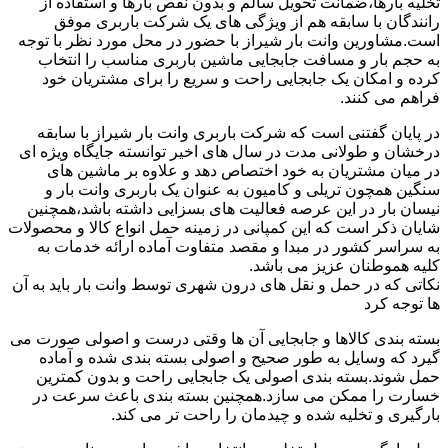
تخلیه بارها،ضمانت تحویل سالم و بدون نقص بارها و استفاده از
رانندگان با سابقه هم از ویژگی های یک شرکت باربری موفق
است.مشاورین وانت بار شیراز با حضور در محل مورد نظر با توجه
به حجم بار و مسافت جابجایی ماشین باربری مناسب را انتخاب
کرده و امکان یک جابجایی راحت و سریع را برای مشتریان خود
فراهم می کنند.
در پایان گفتنی است که شرکت باربری وانت بار شیراز با سابقه
درخشان و طولانی مدت در سال های اخیر توانسته جایگاه ویژه ای
در میان مشتریان به خود اختصاص دهد و علاوه بر ماشین های
سنگین همچون تریلی و کامیون به عنوان یک باربری وانت بار و
نیسان بار در این عرصه فعالیت های بسزایی داشته باشد،همچنین
شایان ذکر است که این کمپانی در زمینه حمل انواع کالا و محصولات
به سراسر کشور در مبدا و مقصد متفاوت آماده ارائه خدمات به
کلیه هموطنان عزیز می باشد.
نکاتی که در حمل و نقل های درون شهری توسط وانت بار باید به آن
ها توجه کرد
بسته بندی کالاها و جابجایی آن ها وقتی درست و اصولی صورت می
گیرد که وسایل به طور صحیح و اصولی بسته بندی شده و آماده
حمل شوند.بسته بندی اصولی یک جابجایی راحت و بدون کمترین
خسارت را ممکن می سازد.همچنین بسته بندی باعث سرعت در
بارگیری و تخلیه شده و چیدمان را راحت تر می کند.