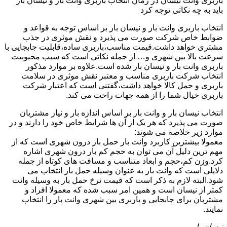
باربری وانت نیسان در زمان انتخاب باربری وانت بار و نیسان بار
باید به چه نکاتی توجه کرد
انتخاب باربری وانت بار و نیسان بار بر اساس توجه به قواعد و
ضوابط خاص شرکت صورت می پذیرد و نقش موثری در جذب
مشتری خواهد داشت.قیمت مناسب،باربری ساده،قابلیت جابجایی با
سرعت بالا بین شهری و… از جمله نکاتی است که سبب محبوبیت
باربری وانت بار و نیسان بار شده است.علاوه بر موارد مذکور
انتخاب شرکت باربری مناسب و معتبر نقش موثری در سلامت
باربری و حمل کالا خواهد داشت،گفتنی است که اعتبار شرکت
باربری خیال شما را از همه جهات راحت می کند.
انتخاب نیسان بار و وانت بار بر اساس اندازه بار و نیاز مشتریان
صورت می پذیرد که هر یک از آن ها شرایط خاص خود را دارند و در
موارد زیر خلاصه می شوند:
معمولا بیشترین کاربرد وانت بار حمل بار درون شهری است که از
مهم ترین دلیل آن می توان به حجم کم بار درون شهری اشاره
کرد.وزن کم،حجم و ابعاد متناسب و مسافت های کوتاه از جمله
دلایلی است که وانت بار به عنوان وسیله حمل بار انتخاب می
شود.البته لازم به ذکر است که قیمت نرخ حمل بار به وسیله وانت
کمتر از نیسان است و همین امر سبب شده که معمولا افراد و
مشتریان برای جابجایی و باربری بین شهری وانت بار را انتخاب
نمایند.
نیسان بار