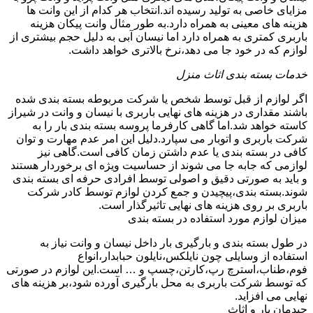
مزایای خاصی به تولید رسیده اند.انتخاب هر کدام از این وانت ها
هزینه های معینی به همراه دارد.به طور مثال وانت پیکان هزینه
باربری کمتری به همراه دارد اما نیسان آبی به دلیل حجم بیشتری از
لوازم که در خود جا می دهد،نرخ بالاتری خواهد داشت.
خدمات بسته بندی اثاث منزل
اگر لوازم از قبل توسط شخص یا شرکت مربوطه بسته بندی شده
باشند مقداری در هزینه های نهایی باربری با نیسان و وانت در شیراز
کاسته خواهد شد.اما گاهی کارفرما پروسه بسته بندی بار را به
شرکت باربری و اتوبار می سپارد.دلیل این امر عدم مهارت و توان
کافی در بسته بندی یا عدم داشتن زمان کافی است.گاهی نیز
لوازمی که جابه جا می شوند از حساسیت ویژه ای برخوردار هستند
و باید به صورتی دقیق و اصولی توسط افرادی حرفه ای بسته بندی
شوند.بسته بندی،پیچیدن و جمع کردن لوازم توسط کادر شرکت
باربری بر روی هزینه های نهایی تاثیرگذار است.
میزان لوازم مورد استفاده در بسته بندی
در طول بسته بندی و بارگیری بار داخل نیسان و وانت نیاز به
استفاده از وسایلی چون نایلکس،نایلون حبابدار،انواع
فوم،طناب،استرچ رپ،کارتن،چسپ و … است.این لوازم در صورتی
که توسط شرکت باربری به محل بارگیری آورده شود،بر هزینه های
نهایی می افزاید.
چیدمان بار و اثاث