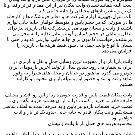
است.البته همانند نیسان،وانت پیکان نیز از این مقدار فراتر رفته و تا
یک تن و بیشتر،بارهای مختلفی را جابه جا می کند.
اثاث منزل،جهیزیه،لوازم شرکت ها و دفاتر،فروشگاه ها و کارخانه
ها در صورتی که در حجم پایین و متوسط خواهان جابه جایی لوازم
باشند،از وانت و نیسان بهره می برند.شرکت های باربری نیز برای
انتقال وسایلی در حجم کم این گونه وسایل نقلیه را به محل می
فرستند.درخواست کامیون برای جابه جایی لوازمی که به راحتی با
نیسان یا انواع وانت حمل می شود،فقط هزینه های باربری را
افزایش می دهد.
وانت باریا باردو از محبوب ترین وسایل حمل و نقل و باربری در
ایران به شمار می رود.چندین سال از تولید آخرین باردوهای ایران
خودرو می گذرد اما هنوز در خیابان و محله های شیراز به وفور
شاهد رفت و آمد و حضور این وسیله باربری محبوب و کارآمد
هستیم.
وانت پیکان قیمت پایین و قدرت خوبی دارد از این رو اقشار مختلف
جامعه قادر به خرید و کسب درامد از آن هستند.هزینه نگه داری و
قیمت خرید قطعات باردو نیز پایین و به صرفه است.به لطف شاسی
مستحکم وانت پیکان قادر به جابه جایی حدود یک تن بار و اثاث
خواهیم بود.
محاسبه هزینه های حمل بار با وانت و نیسان
شاید بخواهید برآوردی از هزینه های باربری برای حمل لوازم داشته