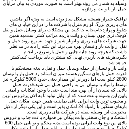
وسیله به شمار می روند.بهتر است به صورت موردی به بیان مزایای
حمل بار با وانت بپردازیم:
ترافیک شیراز همیشه مشکل ساز بوده است به ویژه اگر ماشین
های باربری بزرگ لوازم منزل یا شرکت ها را در این خیابا ن های
شلوغ و پرازدحام،جابه جا کنند.این مشکلات برای وسایل حمل و نقل
کوچک تری چون نیسان و وانت بار،به مراتب کمتر است.به همین
جهت شرکت های باربری و اتوبار شیراز جهت تسریع روند حمل و
نقل از وانت بار و نیسان بهره می برند.این نکته را باید در مد نظر
داشت که هرچه روند جابه جایی و حمل بارسریع تر انجام
بگیرد،هزینه های باربری نهایی که مشتری باید پرداخت کند،کمتر
خواهد شد.
وانت بار و نیسان از جمله وسایل حمل و نقل با بدنه مستحکم با
قدرت حمل بارهای سنگین هستند.میزان استاندارد حمل بار با نیسان
2800 کیلو است اما دوبرابر این مقدار یعنی حدود 5000 کیلوگرم نیز
توسط زامیاد یا نیسان آبی به راحتی حمل می شود.قدرت حمل
بالایی که نیسان از آن بهره مند است حتی با وجود امکانات و ایمنی
پایین این وسیله،باعث شده که از اوایل تولید تا به الان پرفروش ترین
و محبوب ترین وانت ایرانی باقی بماند.به همین جهت امکان حمل
بارهای سنگین با زامیاد 24 امکان پذیر است و این یکی دیگر از دلایل
محبوبیت این وسیله نقیله در شرکت های باربری است.
استحکام و جان سختی وانت پیکان نیز همواره باعث جذب و فروش
بالای این نوع وانت ایرانی بوده است.بدنه محکم و توانایی حمل 600
کیلوگرم بار به صورت استاندارد،از مزایای حمل بار با وانت پیکان