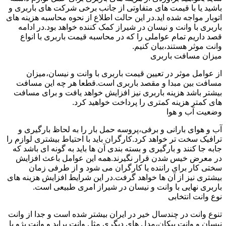
باشید یا با قیمت های متفاوتی از جانب برخی شرکت های باربری و
اتوبار مواجه شده اید.در این حالت اطلاع از نحوه محاسبه هزینه های
باربری با وانت و نیسان در شیراز کمک کننده خواهد بود.در ادامه
قصد داریم تمام عواملی را که در محاسبه قیمت باربری با انواع
وانت موثر هستند،بیان کنیم.
میزان مسافت باربری
از عوامل موثر در تعیین قیمت باربری با وانت و نیسان،میزان
مسافت بین مبدا و مقصد باربری است.قطعا هر چه این مسافت
بیشتر باشد هزینه باربری نیز افزایش خواهد یافت و برای مسافت
های کمتر هزینه کمتری را پرداخت خواهید کرد.
وضعیت آب و هوا
آب و هوای بارانی و برفی،پروسه حمل بار را به لحاظ بارگیری و
ترافیک سخت تر خواهد کرد.کارگران باید با احتیاط بیشتری لوازم را
جابه جا کنند و بارگیری و بسته بندی آن ها باید به گونه ای باشد که
در معرض خیس شدن قرار نگیرند.همه این عوامل باعث افزایش
سختی کار برای راننده یا کارگران می شود و از طرفی زمان
بیشتری نیز از آن ها خواهد گرفت.در این شرایط افزایش هزینه های
باربری نهایی با وانت و نیسان در شیراز امری طبیعی است.
نوع وانت انتخابی
تنوع وانت در چندسال خیر در ایران بیشتر شده است و جدا از وانت
نیسان و وانت پیکان،مدل های دیگری مثل وانت پراید و وانت پژو با