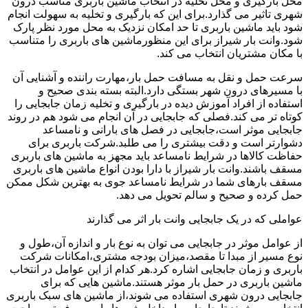
محل بارگیری و محل تخلیه در انتخاب ماشین باربری مناسب درون
شهری تاثیر می گذارد.برای این که بارگیری و تخلیه به سهولت انجام
شود باید ماشین باربری تا حد امکان نزدیک به محل مورد نظر پارک
شود.وانت بار شیراز برای این منظورماشین های باربری را متناسب
با مکان مشتریان انتخاب می کند.
سرعت حمل و نقل به مسافت حمل بار،مهارت راننده و آشنایی آن
با مسیرهای درون شهر بستگی دارد.البته بسته بندی صحیح و
استفاده از افراد آموزش دیده در بارگیری و تخلیه زمان جابجایی را
کوتاه تر می کند.فصلی که جابجایی در آن انجام می شود هم در روند
جابجایی موثر است،جابجایی در فصل های بارانی و نامساعد
دشوارتر است و دقت بیشتری را می طلبد.شرکت باربری برای
حفاظت کالاها در شرایط نامساعد باید مجهز به ماشین های باربری
مسقف باشند.وانت بار شیراز با دارا بودن انواع ماشین های باربری
مسقف بارهای شما در شرایط نامساعد جوی به بهترین شکل ممکن
حمل کرده و صحیح و سالم تحویل می دهد.
عواملی که در یک جابجایی وانت بار اثر می گذارند
از عوامل موثر در جابجایی می توان به نوع بار و اندازه آن،طول و
نوع مسیر از مبدا تا مقصد،میزان بودجه مشتری،امکانات شرکت
باربری و زمان جابجایی اشاره کرد.هر کدام از این عوامل در انتخاب
ماشین باربری در حمل بار موثر هستند.ماشین هایی که برای
جابجایی درون شهری استفاده می شوند،از ماشین های سبک باربری