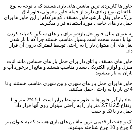
خاور ها کاربردی ترین ماشین های باری هستند که با توجه به نوع
اتاقشان تنوع زیادی دارند از جمله خاور معمولی،خاور اتاق
بزرگ،خاور بغل بازشو،خاور مسقف کع هرکدام از این خاور ها برای
حمل بار های خاصی مورد استفاده قرار میگیرند.
به عنوان مثال خاور بغل بازشو برای بار های سنگین که بلند کردن
آنها با دست سخت است،بسیار مناسب هستند چرا که با باز شدن
بغل های آن میتوان بار را به راحتی توسط لیفتراک درون آن قرار
داد.
خاور های مسقف و اتاق دار برای حمل بار های حساس مانند اثاث
منزل و لوازم الکتریکی بسیار مناسب هستند و مانع از برخورد آب و
باران به بار میشوند.
خاور ها برای حمل بار های شهری و بین شهری مناسب هستنند و تا
4 تن بار را به راحتی حمل میکنند.
ابعاد بارگیر خاور ها به طور متوسط برابر است با 4.5*2 متر و تا
ارتفاع 2.5 تا 2.7 متر بار را به راحتی میتوان روی آنها قرار داد.
حمل بار با تک و جفت
تک و جفت از قدیمی ترین ماشین های باری هستند که به عنوان بنز
6 چرخ و 10 چرخ شناخته میشوند.