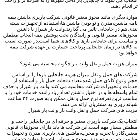
انتخاب می شوند تا جابجایی بار داخل شهرها را به صرفه تر و راحت
تر انجام دهند.
موارد دیگری مانند مجوز معتبر قانونی شرکت باربری،داشتن بیمه
نامه ماشین،مدرن و نو بودن ماشین ها،استفاده از تجهیزات بسته
بندی هم در جابجایی تاثیر می گذارند.وانت بار شیراز با داشتن
مجوزهای معتبر قانونی و رانندگان تحت پوشش بیمه انتخاب مطمئن
و مناسب برای جابجایی بارها و کالاهای شما است.در صورت آسیب
به کالاها در زمان جابجایی پرداخت خسارت بر عهده شرکت بیمه
خواهد بود.
میزان هزینه حمل و نقل وانت بار چگونه محاسبه می شود؟
شرکت های حمل و نقل میزان هزینه جابجایی بارها را بر اساس
حجم و نوع کالای حمل شده،تعداد دفعات حمل بار و استفاده از
خدمات و تجهیزات شرکت محاسبه می کنند.وانت بار شیراز با حذف
تمام واسطه ها و در اختیار داشتن تعداد زیاد راننده خدمات خود را با
مناسب ترین تعرفه نرخ حمل و نقل ممکن و به صورت ۲۴ ساعت
شبانه روزی به مشتریان ارائه می دهد.
مزیت های شرکت حمل و نقل وانت بار وانت بار شیراز
انتخاب یک شرکت باربری معتبر و حرفه ای در جابجایی راحت و
مطمئن بسیار مهم است.این شرکت ها باید دارای مجوزهای قانونی
معتبر،کادر با تجربه و مجرب،ماشین های باربری مدرن و تجهیزات
مناسب جهت بسته بندی صحیح و اصولی باشند تا بتوانند خدمات