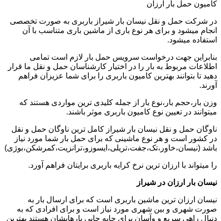
کامیون حمل بار ارزان
در شرکت حمل و نقل نیسان بار شیراز باربری به صورت تخصصی
انجام میشود و برای هر نوع باری از ماشین باری متناسب با آن
استفاده میشود.
بنابراین جهت درخواست سرویس حمل بار لازم است تمامی
اطلاعات مربوط به بار را در اختیار کارشناسان حمل و نقل ما قرار
دهید تا بتوانند بهترین کامیون باربری را برای شما عزیزان فراهم
آورند.
وزن بار،حجم بار،نوع بار از جمله کلیدی ترین مواردی هستند که
میتوانند در تعیین نوع کامیون باربری موثر باشند.
ناوگان حمل و نقل نیسان بار شیراز کامل ترین ناوگان حمل و نقل
در کشور است و هر نوع ماشینی که برای حمل بار شما مورد نیاز
باشد (نیسان،خاور،تک،جفت،تریلی،ایسوزو،ترانزیت،کمرشکن،بوژی)
را میتواند با ارزان ترین نرخ کرایه باربری برایتان فراهم آورد.
نیسان بار ارزان در شیراز
نیسان ارزان ترین ماشین باربری است که برای ارسال بار به
صورت شهری و بین شهری مورد نیاز است و برای افرادی که به
دنبال راهی سریع و وآسان برای جابه جایی بارهایشان هستند بهترین