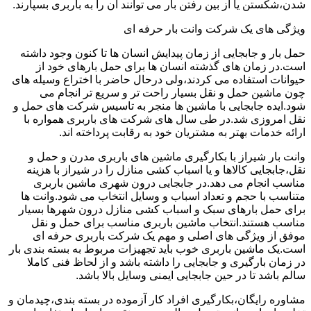
شدن،شکستن یا از بین رفتن بار می توانند آن را به باربری بسپارند.
ویژگی های یک شرکت وانت بار حرفه ای
حمل بار و جابجایی از زمان پیدایش انسان ها تا کنون وجود داشته
است.در زمان های گذشته انسان ها برای حمل بارهای خود از
حیوانات استفاده می کردند،ولی درحال حاضر با اختراع وسیله های
چون ماشین حمل و نقل بسیار راحت تر و سریع تر انجام می
شود.ایده جابجایی با ماشین ها منجر به تاسیس شرکت های حمل و
نقل امروزی شد.در طی سال های شرکت های باربری همواره با
ارائه خدمات بهتر به مشتریان خود به رقابت پرداخته اند.
وانت بار شیراز با بکارگیری ماشین های باربری مدرن و حمل و
نقل،جابجایی کالاها و یا اسباب کشی منازل را در شیراز با هزینه
مناسب انجام می دهد.در جابجایی درون شهری ماشین باربری
متناسب با حجم و تعداد اسباب و وسایل انتخاب می شود.وانت ها
برای حمل بارهای سبک و اسباب کشی منازل درون شهرها بسیار
مناسب هستند.انتخاب ماشین باربری مناسب برای حمل و نقل
موفق از ویژگی های اصلی و مهم یک شرکت باربری حرفه ای
است.یک ماشین باربری خوب باید تجهیزات مربوط به بسته بندی بار
در زمان بارگیری و جابجایی را داشته باشد و از لحاظ فنی کاملا
سالم باشد تا در حین جابجایی ایمنی وسایل بالا باشد.
مشاوره رایگان،بکارگیری افراد کار آزموده در بسته بندی،چیدمان و