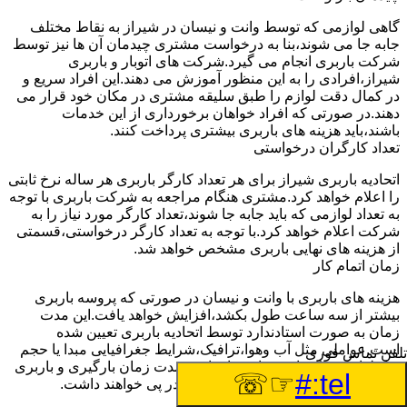
گاهی لوازمی که توسط وانت و نیسان در شیراز به نقاط مختلف
جابه جا می شوند،بنا به درخواست مشتری چیدمان آن ها نیز توسط
شرکت باربری انجام می گیرد.شرکت های اتوبار و باربری
شیراز،افرادی را به این منظور آموزش می دهند.این افراد سریع و
در کمال دقت لوازم را طبق سلیقه مشتری در مکان خود قرار می
دهند.در صورتی که افراد خواهان برخورداری از این خدمات
باشند،باید هزینه های باربری بیشتری پرداخت کنند.
تعداد کارگران درخواستی
اتحادیه باربری شیراز برای هر تعداد کارگر باربری هر ساله نرخ ثابتی
را اعلام خواهد کرد.مشتری هنگام مراجعه به شرکت باربری با توجه
به تعداد لوازمی که باید جابه جا شوند،تعداد کارگر مورد نیاز را به
شرکت اعلام خواهد کرد.با توجه به تعداد کارگر درخواستی،قسمتی
از هزینه های نهایی باربری مشخص خواهد شد.
زمان اتمام کار
هزینه های باربری با وانت و نیسان در صورتی که پروسه باربری
بیشتر از سه ساعت طول بکشد،افزایش خواهد یافت.این مدت
زمان به صورت استادندارد توسط اتحادیه باربری تعیین شده
است.عواملی مثل آب وهوا،ترافیک،شرایط جغرافیایی مبدا یا حجم
تلفن تماس فوری
زیاد لوازم ممکن است باعث افزایش مدت زمان بارگیری و باربری
☞☏
tel:#
شوند که افزایش هزینه های باربری را در پی خواهند داشت.
تعداد طبقات ساختمان مبدا و مقصد