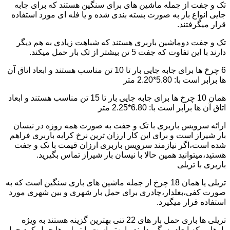
تک و جفت از جمله ماشین های برای سنگین هستند که برای جابه
جایی انواع بار به صورت بسته بندی شده و یا فله ای مورد استفاده
قرار میگرفتند.
تک و جفت دوماشین باربری هستند که شباهت زیادی به هم دیگر
دارند با این تفاوت که جفت 5 تن بیشتر از تک بار حمل میکند.
6 چرخ ها برای جابه جایی بار تا 10 تن مناسب هستند و ابعاد اتاق آن
ها برابر است با: 5.80*2.20 متر
همان 10 چرخ ها برای جابه جایی بار تا 15 تن مناسب هستند و ابعاد
اتاق آن ها برابر است با: 6.80*2.25 متر
ارائه سرویس باربری با تک و جفت به صورت همه روزه در نیسان
بار شیراز است و برای این کار ارزان ترین نرخ کرایه باربری فراهم
شده است،اگر نیازمند سرویس باربری ارزان قیمت با تک و جفت
هستید،میتوانید همین حالا با نیسان بار شیراز تماس بگیرید.
باربری با تریلی
تریلی یا همان 18 چرخ از جمله ماشین های باری سنگین است که به
صورت کفی،بغلدار،چادری برای حمل بار شهری و بین شهری مورد
استفاده قرار میگیرد.
تریلی ها باری حمل بار های 22 تنی بهترین گزینه هستند به ویژه
بارهایی که ابعاد بزرگی دارند را بهتر است با تریلی ها حمل کرد چرا