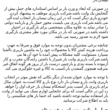
در صورتی که ابعاد و وزن بار بر اساس استاندارد های حمل بیش از
گنجایش یک وانت باشد،شرکت باربری موظف به پیشنهاد کردن
خودرو باری دیگر است که در این زمان نیسان بار انتخاب ایده آلی
می باشد.شرکت باربری می بایست مجوز حمل بار و بارنامه دولتی
را صادر نماید به علاوه مکان مشخصی برای بارگیری در اختیار
داشته باشد.در صورتی که بار در مکان مورد نظر مشتری بارگیری
شود لازم به صدور رسید می باشد.
چنانچه برخی مشتریان بدون توجه به موارد فوق و صرفا به جهت
پرداخت هزینه کمتر کالا یا محصولات خود را به ماشین باربری ناآشنا
بسپارد مسئولیت کلیه مشکلات پیش آمده با خود آن ها می
باشد.شرکت باربری وانت بار شیراز با داشتن رانندگان مجرب و کار
آزموده با بسته بندی و بارچینی درست بار از بروز هر گونه اتفاق غیر
مترقبه همچون گمشدن بار،آسیب به کالا و غیره جلوگیری می کند.
با توجه به موارد عنوان شده،از دیگر نکاتی که نقش موثر در انتخاب
باربری وانت بار و نیسان بار دارد نوع بار و کالا است،به عنوان مثال
برای باربری بار آسیب پذیر استحکام نیسان بار حرف اول را خواهد
زد این در حالی است که برای جابجایی لوازم سبک می توانید از وانت
بار استفاده نمایید.توجه داشته باشید که حتما بار های شکستنی را
باید به اطلاع شرکت برسانید.
حمل بار وانت و نیسان به شهرستان