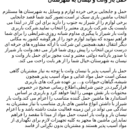
حمل و جابجایی برخی خرده لوازم و وسایل به شهرستان ها مستلزم
انتخاب ماشین باری سبک تر است،تصور کنید شما قصد جابجایی
برخی لوازم را از شیراز به جنوب را دارید برای این کار در ابتدا می
بایست یک شرکت باربری معتبر را انتخاب نمایید.شرکت باربری
وانت بار شیراز با پیگیری مداوم شبانه روزی،شرایطی را برای شما
فراهم نموده که بتوانید لوازم خود را از هرگوشه کشور به مکانی
دیگر انتقال دهید،همچنین این شرکت با ارائه مشاوره های حرفه ای
درست ترین انتخاب را پیش روی شما قرار می دهد.وانت بار شیراز
با صدور بارنامه دولتی معتبر و ثبت مجوز برای حمل بار وانت و
نیسان به شهرستان،خیال شما را از هر بابت راحت می کند.
حمل بار آسیب پذیر با نیسان وانت با توجه به نیاز مشتریان گاهی
ممکن است حمل مواد غذایی و مواد آسیب پذیر همچون
شیشه،گیاهان،حیوانات و… بر عهده شرکت های باربری
قرارگیرد.در چنین شرایطی،اطلاع رسانی صحیح در خصوص
محتویات بار نقش مهمی را ایفا خواهد کرد و باربری بر اساس
استاندارد ها ماشین حمل کننده متناسب را اعزام می کند.وانت بار
شیراز با داشتن انواع ماشین های باری متناسب با نیاز مشتریان به
سادگی می تواند در این زمینه فعالیت مثبت داشته باشد و با اعزام
نیسان بار و وانت بار امنیت حمل مواد از مبدا تا مقصد را فراهم
نماید.این ماشین ها مجهز به کلیه تجهیزات لازم برای نگهداری از
مواد آسیب پذیر هستند و مشتریان بدون نگرانی از فاسد