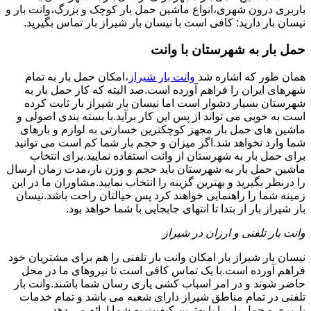
باربری درون شهری،انواع ماشین حمل بار کوچک و بزرگ،وانت بار و
نیسان بار دارید: کافی است با نیسان بار شیراز بار تماس بگیرید.
حمل بار به شهرستان با وانت
همان طور که اشاره شد
وانت بار شیراز
،امکان حمل بار به تمام
شهرهای ایران را فراهم آورده است.صد البته که کار حمل بار به
شهرستان بسیار دشوار است اما نیسان بار شیراز بار ثابت کرده
است به خوبی می تواند از پس این کار برآید.با بسته بندی اصولی و
ماشین های حمل بار مجهز کوچکترین خسارتی به لوازم و بارهای
شما وارد نخواهد شد.اگر میزان و حجم بار شما کم است می توانید
برای حمل بار به شهرستان از وانت استفاده نمایید.برای انتخاب
ماشین حمل بار به شهرستان باید حجم و وزن بار،مدت زمان ارسال
را درنظر بگیرید و بهترین گزینه را انتخاب نمایید.مشاوران ما در این
زمینه شما را راهنمایی خواهند کرد پس خیالتان راحت باشد.نیسان
بار شیراز بار از بتدا تا انتهای جابجایی با شما خواهد بود.
وانت بار تلفنی و ارزان در شیراز
نیسان بار شیراز بار امکان وانت بار تلفنی را هم برای مشتریان خود
فراهم آورده است.با یک تماس کافی است تا نیروهای ما در محل
حاضر شوند و در امر اسباب کشی یاری رسان شما باشند.وانت بار
تلفنی در تمام مناطق شیراز دارای شعبه می باشد و تمام خدمات
باربری و حمل بار را با بهترین کیفیت به شما ارائه می دهد.