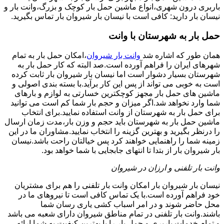
باربری درون شهری،انواع ماشین حمل بار کوچک و بزرگ،وانت بار و
نیسان بار دارید: کافی است با نیسان بار شیروان بار تماس بگیرید.
حمل بار به شهرستان با وانت
همان طور که اشاره شد
وانت بار شیروان
،امکان حمل بار به تمام
شهرهای ایران را فراهم آورده است.صد البته که کار حمل بار به
شهرستان بسیار دشوار است اما نیسان بار شیروان بار ثابت کرده
است به خوبی می تواند از پس این کار برآید.با بسته بندی اصولی و
ماشین های حمل بار مجهز کوچکترین خسارتی به لوازم و بارهای
شما وارد نخواهد شد.اگر میزان و حجم بار شما کم است می توانید
برای حمل بار به شهرستان از وانت استفاده نمایید.برای انتخاب
ماشین حمل بار به شهرستان باید حجم و وزن بار،مدت زمان ارسال
را درنظر بگیرید و بهترین گزینه را انتخاب نمایید.مشاوران ما در این
زمینه شما را راهنمایی خواهند کرد پس خیالتان راحت باشد.نیسان
بار شیروان بار از بتدا تا انتهای جابجایی با شما خواهد بود.
وانت بار تلفنی و ارزان در شیروان
نیسان بار شیروان بار امکان وانت بار تلفنی را هم برای مشتریان
خود فراهم آورده است.با یک تماس کافی است تا نیروهای ما در
محل حاضر شوند و در امر اسباب کشی یاری رسان شما
باشند.وانت بار تلفنی در تمام مناطق شیروان دارای شعبه می باشد
و تمام خدمات باربری و حمل بار را با بهترین کیفیت به شما ارائه