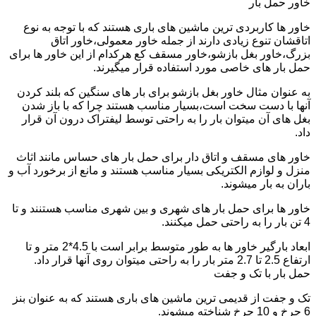
خاور حمل بار
خاور ها کاربردی ترین ماشین های باری هستند که با توجه به نوع
اتاقشان تنوع زیادی دارند از جمله خاور معمولی،خاور اتاق
بزرگ،خاور بغل بازشو،خاور مسقف کع هرکدام از این خاور ها برای
حمل بار های خاصی مورد استفاده قرار میگیرند.
به عنوان مثال خاور بغل بازشو برای بار های سنگین که بلند کردن
آنها با دست سخت است،بسیار مناسب هستند چرا که با باز شدن
بغل های آن میتوان بار را به راحتی توسط لیفتراک درون آن قرار
داد.
خاور های مسقف و اتاق دار برای حمل بار های حساس مانند اثاث
منزل و لوازم الکتریکی بسیار مناسب هستند و مانع از برخورد آب و
باران به بار میشوند.
خاور ها برای حمل بار های شهری و بین شهری مناسب هستنند و تا
4 تن بار را به راحتی حمل میکنند.
ابعاد بارگیر خاور ها به طور متوسط برابر است با 4.5*2 متر و تا
ارتفاع 2.5 تا 2.7 متر بار را به راحتی میتوان روی آنها قرار داد.
حمل بار با تک و جفت
تک و جفت از قدیمی ترین ماشین های باری هستند که به عنوان بنز
6 چرخ و 10 چرخ شناخته میشوند.