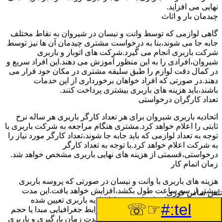
نهایی می افزاید.
چیدمان بار و اثاث
گاهی لوازمی که توسط وانت و نیسان در شیروان به نقاط مختلف
جابه جا می شوند،بنا به درخواست مشتری چیدمان آن ها نیز توسط
شرکت باربری انجام می گیرد.شرکت های اتوبار و باربری
شیروان،افرادی را به این منظور آموزش می دهند.این افراد سریع و
در کمال دقت لوازم را طبق سلیقه مشتری در مکان خود قرار می
دهند.در صورتی که افراد خواهان برخورداری از این خدمات
باشند،باید هزینه های باربری بیشتری پرداخت کنند.
تعداد کارگران درخواستی
اتحادیه باربری شیروان برای هر تعداد کارگر باربری هر ساله نرخ
ثابتی را اعلام خواهد کرد.مشتری هنگام مراجعه به شرکت باربری با
توجه به تعداد لوازمی که باید جابه جا شوند،تعداد کارگر مورد نیاز را
به شرکت اعلام خواهد کرد.با توجه به تعداد کارگر
درخواستی،قسمتی از هزینه های نهایی باربری مشخص خواهد شد.
زمان اتمام کار
هزینه های باربری با وانت و نیسان در صورتی که پروسه باربری
بیشتر از سه ساعت طول بکشد،افزایش خواهد یافت.این مدت
تلفن تماس فوری
زمان به صورت استادندارد توسط اتحادیه باربری تعیین شده
☞☏
tel:#
است.عواملی مثل آب وهوا،ترافیک،شرایط جغرافیایی مبدا یا حجم
زیاد لوازم ممکن است باعث افزایش مدت زمان بارگیری و باربری