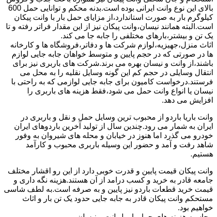
بالای این نوع وانت ایرانی بوده است.بدنه محکم و توانایی حمل 600
کیلوگرم بار به صورت استاندارد،از مزایای حمل بار با وانت پیکان
است.البته همانند نیسان،وانت پیکان نیز از این مقدار فراتر رفته و تا
یک تن و بیشتر،بارهای مختلفی را جابه جا می کند.
اثاث منزل،جهیزیه،لوازم شرکت ها و دفاتر،فروشگاه ها و کارخانه
ها در صورتی که در حجم پایین و متوسط خواهان جابه جایی لوازم
باشند،از وانت و نیسان بهره می برند.شرکت های باربری نیز برای
انتقال وسایلی در حجم کم این گونه وسایل نقلیه را به محل می
فرستند.درخواست کامیون برای جابه جایی لوازمی که به راحتی با
نیسان یا انواع وانت حمل می شود،فقط هزینه های باربری را
افزایش می دهد.
وانت باریا باردو از محبوب ترین وسایل حمل و نقل و باربری در
ایران به شمار می رود.چندین سال از تولید آخرین باردوهای ایران
خودرو می گذرد اما هنوز در خیابان و محله های شیروان به وفور
شاهد رفت و آمد و حضور این وسیله باربری محبوب و کارآمد
هستیم.
وانت پیکان قیمت پایین و قدرت خوبی دارد از این رو اقشار مختلف
جامعه قادر به خرید و کسب درامد از آن هستند.هزینه نگه داری و
قیمت خرید قطعات باردو نیز پایین و به صرفه است.به لطف شاسی
مستحکم وانت پیکان قادر به جابه جایی حدود یک تن بار و اثاث
خواهیم بود.
محاسبه هزینه های حمل بار با وانت و نیسان