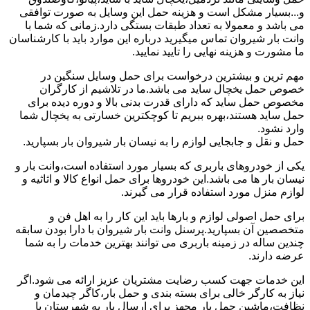
و...بسیار مشکل است و هزینه حمل این وسایل به صورت توافقی
می باشد و معمولا به تعداد طبقات بستگی دارد.زمانی که شما با
وانت بار شیروان تماس میگیرید درباره این موارد باید با کارشناسان
ما مشورت و هزینه نهایی را تایید نمایید.
مهم ترین و بیشترین درخواست برای حمل وسایل سنگین در
خصوص حمل یخچال ساید می باشد.ما در تلاشیم از کارگران
مخصوص حمل ساید که دارای قدرت بدنی بالا و دوره دیده برای
حمل ساید هستند،بهره ببریم تا کوچکترین خسارتی به یخچال شما
وارد نشود.
حمل و نقل و جابجایی لوازم را به نیسان بار شیروان بار بسپارید.
یکی از خودروهای باربری که بسیار مورد استفاده است،وانت بار و
نیسان بار ها می باشد.این خودروها برای حمل انواع کالا و اثاثیه و
لوازم منزل مورد استفاده قرار می گیرند.
برای حمل اصولی لوازم و بارها باید این کار را به اهل فن و
متخصصین آن بسپارید.پرسنل وانت بار شیروان با دارا بودن سابقه
چندین ساله در زمینه باربری می توانند بهترین خدمات را به شما
عرضه دارند.
این خدمات جهت کسب رضایت مشتریان عزیز ارائه می شود.اگر
نیاز به کارگر خالی برای بسته بندی و حمل بار،کاگر چیدمان و
نظافت،ماشین حمل بار مجهز برای ارسال بار به شهرستان یا