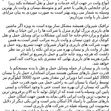
انواع وانت در جهت ارائه خدمات و حمل و نقل استفاده نکند زیرا
برای جابجایی بارهایی با حجم کم و متوسط،نیسان و وانت بار بهترین
وسیله به شمار می روند.بهتر است به صورت موردی به بیان مزایای
حمل بار با وانت بپردازیم:
ترافیک شیروان همیشه مشکل ساز بوده است به ویژه اگر ماشین
های باربری بزرگ لوازم منزل یا شرکت ها را در این خیابا ن های
شلوغ و پرازدحام،جابه جا کنند.این مشکلات برای وسایل حمل و نقل
کوچک تری چون نیسان و وانت بار،به مراتب کمتر است.به همین
جهت شرکت های باربری و اتوبار شیروان جهت تسریع روند حمل و
نقل از وانت بار و نیسان بهره می برند.این نکته را باید در مد نظر
داشت که هرچه روند جابه جایی و حمل بارسریع تر انجام
بگیرد،هزینه های باربری نهایی که مشتری باید پرداخت کند،کمتر
خواهد شد.
وانت بار و نیسان از جمله وسایل حمل و نقل با بدنه مستحکم با
قدرت حمل بارهای سنگین هستند.میزان استاندارد حمل بار با نیسان
2800 کیلو است اما دوبرابر این مقدار یعنی حدود 5000 کیلوگرم نیز
توسط زامیاد یا نیسان آبی به راحتی حمل می شود.قدرت حمل
بالایی که نیسان از آن بهره مند است حتی با وجود امکانات و ایمنی
پایین این وسیله،باعث شده که از اوایل تولید تا به الان پرفروش ترین
و محبوب ترین وانت ایرانی باقی بماند.به همین جهت امکان حمل
بارهای سنگین با زامیاد 24 امکان پذیر است و این یکی دیگر از دلایل
محبوبیت این وسیله نقیله در شرکت های باربری است.
استحکام و جان سختی وانت پیکان نیز همواره باعث جذب و فروش