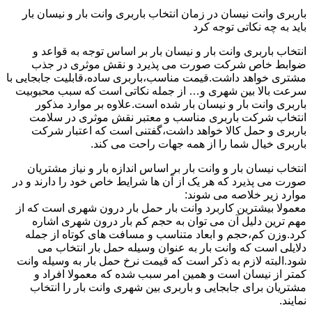
باربری وانت نیسان در زمان انتخاب باربری وانت بار و نیسان بار
باید به چه نکاتی توجه کرد
انتخاب باربری وانت بار و نیسان بار بر اساس توجه به قواعد و
ضوابط خاص شرکت صورت می پذیرد و نقش موثری در جذب
مشتری خواهد داشت.قیمت مناسب،باربری ساده،قابلیت جابجایی با
سرعت بالا بین شهری و… از جمله نکاتی است که سبب محبوبیت
باربری وانت بار و نیسان بار شده است.علاوه بر موارد مذکور
انتخاب شرکت باربری مناسب و معتبر نقش موثری در سلامت
باربری و حمل کالا خواهد داشت،گفتنی است که اعتبار شرکت
باربری خیال شما را از همه جهات راحت می کند.
انتخاب نیسان بار و وانت بار بر اساس اندازه بار و نیاز مشتریان
صورت می پذیرد که هر یک از آن ها شرایط خاص خود را دارند و در
موارد زیر خلاصه می شوند:
معمولا بیشترین کاربرد وانت بار حمل بار درون شهری است که از
مهم ترین دلیل آن می توان به حجم کم بار درون شهری اشاره
کرد.وزن کم،حجم و ابعاد متناسب و مسافت های کوتاه از جمله
دلایلی است که وانت بار به عنوان وسیله حمل بار انتخاب می
شود.البته لازم به ذکر است که قیمت نرخ حمل بار به وسیله وانت
کمتر از نیسان است و همین امر سبب شده که معمولا افراد و
مشتریان برای جابجایی و باربری بین شهری وانت بار را انتخاب
نمایند.