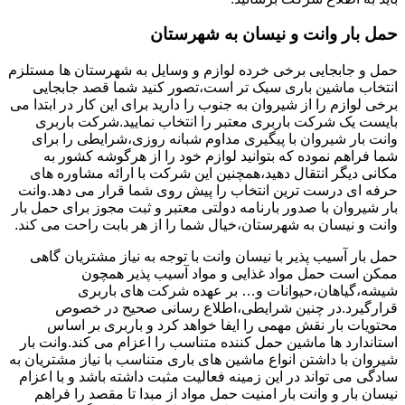
حمل بار وانت و نیسان به شهرستان
حمل و جابجایی برخی خرده لوازم و وسایل به شهرستان ها مستلزم
انتخاب ماشین باری سبک تر است،تصور کنید شما قصد جابجایی
برخی لوازم را از شیروان به جنوب را دارید برای این کار در ابتدا می
بایست یک شرکت باربری معتبر را انتخاب نمایید.شرکت باربری
وانت بار شیروان با پیگیری مداوم شبانه روزی،شرایطی را برای
شما فراهم نموده که بتوانید لوازم خود را از هرگوشه کشور به
مکانی دیگر انتقال دهید،همچنین این شرکت با ارائه مشاوره های
حرفه ای درست ترین انتخاب را پیش روی شما قرار می دهد.وانت
بار شیروان با صدور بارنامه دولتی معتبر و ثبت مجوز برای حمل بار
وانت و نیسان به شهرستان،خیال شما را از هر بابت راحت می کند.
حمل بار آسیب پذیر با نیسان وانت با توجه به نیاز مشتریان گاهی
ممکن است حمل مواد غذایی و مواد آسیب پذیر همچون
شیشه،گیاهان،حیوانات و… بر عهده شرکت های باربری
قرارگیرد.در چنین شرایطی،اطلاع رسانی صحیح در خصوص
محتویات بار نقش مهمی را ایفا خواهد کرد و باربری بر اساس
استاندارد ها ماشین حمل کننده متناسب را اعزام می کند.وانت بار
شیروان با داشتن انواع ماشین های باری متناسب با نیاز مشتریان به
سادگی می تواند در این زمینه فعالیت مثبت داشته باشد و با اعزام
نیسان بار و وانت بار امنیت حمل مواد از مبدا تا مقصد را فراهم