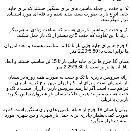
تک و جفت از جمله ماشین های برای سنگین هستند که برای جابه
جایی انواع بار به صورت بسته بندی شده و یا فله ای مورد استفاده
قرار میگرفتند.
تک و جفت دوماشین باربری هستند که شباهت زیادی به هم دیگر
دارند با این تفاوت که جفت 5 تن بیشتر از تک بار حمل میکند.
6 چرخ ها برای جابه جایی بار تا 10 تن مناسب هستند و ابعاد اتاق آن
ها برابر است با: 5.80*2.20 متر
همان 10 چرخ ها برای جابه جایی بار تا 15 تن مناسب هستند و ابعاد
اتاق آن ها برابر است با: 6.80*2.25 متر
ارائه سرویس باربری با تک و جفت به صورت همه روزه در نیسان
بار شیروان است و برای این کار ارزان ترین نرخ کرایه باربری
فراهم شده است،اگر نیازمند سرویس باربری ارزان قیمت با تک و
جفت هستید،میتوانید همین حالا با نیسان بار شیروان تماس بگیرید.
باربری با تریلی
تریلی یا همان 18 چرخ از جمله ماشین های باری سنگین است که به
صورت کفی،بغلدار،چادری برای حمل بار شهری و بین شهری مورد
استفاده قرار میگیرد.
تریلی ها باری حمل بار های 22 تنی بهترین گزینه هستند به ویژه