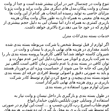
تنوع وانت در چندسال خیر در ایران بیشتر شده است و جدا از وانت
نیسان و وانت پیکان،مدل های دیگری مثل وانت پراید و وانت پژو با
مزایای خاصی به تولید رسیده اند.انتخاب هر کدام از این وانت ها
هزینه های معینی به همراه دارد.به طور مثال وانت پیکان هزینه
باربری کمتری به همراه دارد اما نیسان آبی به دلیل حجم بیشتری از
لوازم که در خود جا می دهد،نرخ بالاتری خواهد داشت.
خدمات بسته بندی اثاث منزل
اگر لوازم از قبل توسط شخص یا شرکت مربوطه بسته بندی شده
باشند مقداری در هزینه های نهایی باربری با نیسان و وانت در
شیروان کاسته خواهد شد.اما گاهی کارفرما پروسه بسته بندی بار را
به شرکت باربری و اتوبار می سپارد.دلیل این امر عدم مهارت و
توان کافی در بسته بندی یا عدم داشتن زمان کافی است.گاهی نیز
لوازمی که جابه جا می شوند از حساسیت ویژه ای برخوردار هستند
و باید به صورتی دقیق و اصولی توسط افرادی حرفه ای بسته بندی
شوند.بسته بندی،پیچیدن و جمع کردن لوازم توسط کادر شرکت
باربری بر روی هزینه های نهایی تاثیرگذار است.
میزان لوازم مورد استفاده در بسته بندی
در طول بسته بندی و بارگیری بار داخل نیسان و وانت نیاز به
استفاده از وسایلی چون نایلکس،نایلون حبابدار،انواع
فوم،طناب،استرچ رپ،کارتن،چسپ و … است.این لوازم در صورتی
که توسط شرکت باربری به محل بارگیری آورده شود،بر هزینه های