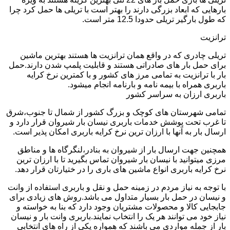
بارهایی که ابعاد بزرگی دارند را بهتر است با تریلی ها حمل کرد چرا
که طول بارگیر تریلی حدودا 12.5 متر است.
ترانزیت
تریلی چادری که در واقع همان ترانزیت ها هستند بهترین ماشین
برای حمل بار های صادراتی هستند و قابلیت پلمپ شدن دارند.حمل
بار با ترانزیت به تمامی مرز های کشور و با کمترین نرخ کرایه
باربری همراه با بیمه نامه و بارنامه انجام میشود.
باربری ارزان به سراسر کشور
تمامی شهرستان های کوچک و بزرگ کشور از شمال تا جنوب،شرق
تا غرب تحت پوشش خدمات باربری نیسان بار شیروان قرار دارد و
ارسال بار به آنها با ارزان ترین نرخ کرایه باربری امکان پذیر است.
همچنین جهت ارسال بار از شیروان به بنادر،لنگرگاه ها و مناطق
مرزی میتوانید با نیسان بار شیروان تماس بگیرید تا با ارزان ترین
نرخ کرایه باربری انواع ماشین های باری را در ختیارتان قرار دهد.
با توجه به نیاز مردم در زمینه حمل و نقل و باربری استفاده از وانت
و نیسان در حمل بار بسیار متداول می باشد.روش های زیادی برای
جابجایی کالا و محصولات مشتریان وجود دارد که بنا به خواسته و
نیاز خود می توانند هر یک را انتخاب نمایند.باربری وانت بار و نیسان
بار از جمله مواردی می باشند که همواره یکی از راه های انتخابی