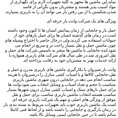
نماید.این ماشین ها مجهز به کلیه تجهیزات لازم برای نگهداری از
مواد آسیب پذیر هستند و مشتریان بدون نگرانی از فاسد
شدن،شکستن یا از بین رفتن بار می توانند آن را به باربری بسپارند.
ویژگی های یک شرکت وانت بار حرفه ای
حمل بار و جابجایی از زمان پیدایش انسان ها تا کنون وجود داشته
است.در زمان های گذشته انسان ها برای حمل بارهای خود از
حیوانات استفاده می کردند،ولی درحال حاضر با اختراع وسیله های
چون ماشین حمل و نقل بسیار راحت تر و سریع تر انجام می
شود.ایده جابجایی با ماشین ها منجر به تاسیس شرکت های حمل و
نقل امروزی شد.در طی سال های شرکت های باربری همواره با
ارائه خدمات بهتر به مشتریان خود به رقابت پرداخته اند.
وانت بار شیروان با بکارگیری ماشین های باربری مدرن و حمل و
نقل،جابجایی کالاها و یا اسباب کشی منازل را درشیروان با هزینه
مناسب انجام می دهد.در جابجایی درون شهری ماشین باربری
متناسب با حجم و تعداد اسباب و وسایل انتخاب می شود.وانت ها
برای حمل بارهای سبک و اسباب کشی منازل درون شهرها بسیار
مناسب هستند.انتخاب ماشین باربری مناسب برای حمل و نقل
موفق از ویژگی های اصلی و مهم یک شرکت باربری حرفه ای
است.یک ماشین باربری خوب باید تجهیزات مربوط به بسته بندی بار
در زمان بارگیری و جابجایی را داشته باشد و از لحاظ فنی کاملا
سالم باشد تا در حین جابجایی ایمنی وسایل بالا باشد.