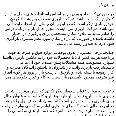
نیسان بار
در صورتی که ابعاد و وزن بار بر اساس استاندارد های حمل بیش از
گنجایش یک وانت باشد،شرکت باربری موظف به پیشنهاد کردن
خودرو باری دیگر است که در این زمان نیسان بار انتخاب ایده آلی
می باشد.شرکت باربری می بایست مجوز حمل بار و بارنامه دولتی
را صادر نماید به علاوه مکان مشخصی برای بارگیری در اختیار
داشته باشد.در صورتی که بار در مکان مورد نظر مشتری بارگیری
شود لازم به صدور رسید می باشد.
چنانچه برخی مشتریان بدون توجه به موارد فوق و صرفا به جهت
پرداخت هزینه کمتر کالا یا محصولات خود را به ماشین باربری ناآشنا
بسپارد مسئولیت کلیه مشکلات پیش آمده با خود آن ها می
باشد.شرکت باربری وانت بار شیروان با داشتن رانندگان مجرب و
کار آزموده با بسته بندی و بارچینی درست بار از بروز هر گونه اتفاق
غیر مترقبه همچون گمشدن بار،آسیب به کالا و غیره جلوگیری می
کند.
با توجه به موارد عنوان شده،از دیگر نکاتی که نقش موثر در انتخاب
باربری وانت بار و نیسان بار دارد نوع بار و کالا است،به عنوان مثال
برای باربری بار آسیب پذیر استحکام نیسان بار حرف اول را خواهد
زد این در حالی است که برای جابجایی لوازم سبک می توانید از وانت
بار استفاده نمایید.توجه داشته باشید که حتما بار های شکستنی را
باید به اطلاع شرکت برسانید.