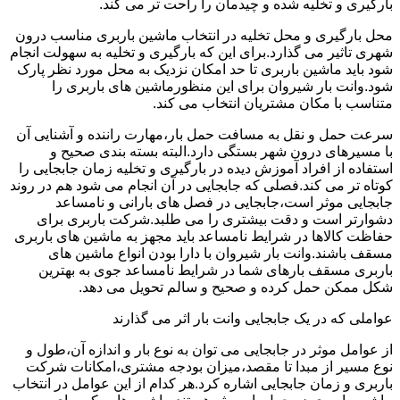
بارگیری و تخلیه شده و چیدمان را راحت تر می کند.
محل بارگیری و محل تخلیه در انتخاب ماشین باربری مناسب درون
شهری تاثیر می گذارد.برای این که بارگیری و تخلیه به سهولت انجام
شود باید ماشین باربری تا حد امکان نزدیک به محل مورد نظر پارک
شود.وانت بار شیروان برای این منظورماشین های باربری را
متناسب با مکان مشتریان انتخاب می کند.
سرعت حمل و نقل به مسافت حمل بار،مهارت راننده و آشنایی آن
با مسیرهای درون شهر بستگی دارد.البته بسته بندی صحیح و
استفاده از افراد آموزش دیده در بارگیری و تخلیه زمان جابجایی را
کوتاه تر می کند.فصلی که جابجایی در آن انجام می شود هم در روند
جابجایی موثر است،جابجایی در فصل های بارانی و نامساعد
دشوارتر است و دقت بیشتری را می طلبد.شرکت باربری برای
حفاظت کالاها در شرایط نامساعد باید مجهز به ماشین های باربری
مسقف باشند.وانت بار شیروان با دارا بودن انواع ماشین های
باربری مسقف بارهای شما در شرایط نامساعد جوی به بهترین
شکل ممکن حمل کرده و صحیح و سالم تحویل می دهد.
عواملی که در یک جابجایی وانت بار اثر می گذارند
از عوامل موثر در جابجایی می توان به نوع بار و اندازه آن،طول و
نوع مسیر از مبدا تا مقصد،میزان بودجه مشتری،امکانات شرکت
باربری و زمان جابجایی اشاره کرد.هر کدام از این عوامل در انتخاب