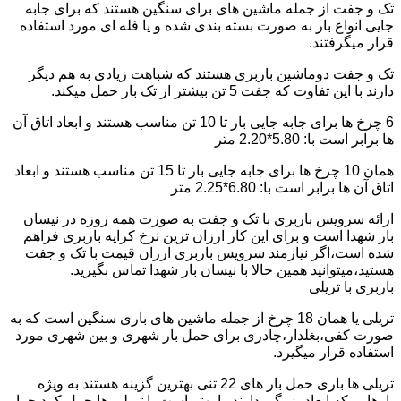
تک و جفت از جمله ماشین های برای سنگین هستند که برای جابه
جایی انواع بار به صورت بسته بندی شده و یا فله ای مورد استفاده
قرار میگرفتند.
تک و جفت دوماشین باربری هستند که شباهت زیادی به هم دیگر
دارند با این تفاوت که جفت 5 تن بیشتر از تک بار حمل میکند.
6 چرخ ها برای جابه جایی بار تا 10 تن مناسب هستند و ابعاد اتاق آن
ها برابر است با: 5.80*2.20 متر
همان 10 چرخ ها برای جابه جایی بار تا 15 تن مناسب هستند و ابعاد
اتاق آن ها برابر است با: 6.80*2.25 متر
ارائه سرویس باربری با تک و جفت به صورت همه روزه در نیسان
بار شهدا است و برای این کار ارزان ترین نرخ کرایه باربری فراهم
شده است،اگر نیازمند سرویس باربری ارزان قیمت با تک و جفت
هستید،میتوانید همین حالا با نیسان بار شهدا تماس بگیرید.
باربری با تریلی
تریلی یا همان 18 چرخ از جمله ماشین های باری سنگین است که به
صورت کفی،بغلدار،چادری برای حمل بار شهری و بین شهری مورد
استفاده قرار میگیرد.
تریلی ها باری حمل بار های 22 تنی بهترین گزینه هستند به ویژه
بارهایی که ابعاد بزرگی دارند را بهتر است با تریلی ها حمل کرد چرا