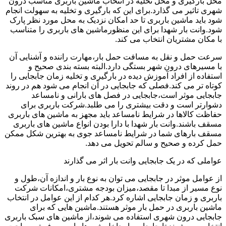
محل بارگیری و محل تخلیه در انتخاب ماشین باربری مناسب درون
شهری تاثیر می گذارد.برای این که بارگیری و تخلیه به سهولت انجام
شود باید ماشین باربری تا حد امکان نزدیک به محل مورد نظر پارک
شود.وانت بار شهدا برای این منظورماشین های باربری را متناسب
با مکان مشتریان انتخاب می کند.
سرعت حمل و نقل به مسافت حمل بار،مهارت راننده و آشنایی آن
با مسیرهای درون شهر بستگی دارد.البته بسته بندی صحیح و
استفاده از افراد آموزش دیده در بارگیری و تخلیه زمان جابجایی را
کوتاه تر می کند.فصلی که جابجایی در آن انجام می شود هم در روند
جابجایی موثر است،جابجایی در فصل های بارانی و نامساعد
دشوارتر است و دقت بیشتری را می طلبد.شرکت باربری برای
حفاظت کالاها در شرایط نامساعد باید مجهز به ماشین های باربری
مسقف باشند.وانت بار شهدا با دارا بودن انواع ماشین های باربری
مسقف بارهای شما در شرایط نامساعد جوی به بهترین شکل ممکن
حمل کرده و صحیح و سالم تحویل می دهد.
عواملی که در یک جابجایی وانت بار اثر می گذارند
از عوامل موثر در جابجایی می توان به نوع بار و اندازه آن،طول و
نوع مسیر از مبدا تا مقصد،میزان بودجه مشتری،امکانات شرکت
باربری و زمان جابجایی اشاره کرد.هر کدام از این عوامل در انتخاب
ماشین باربری در حمل بار موثر هستند.ماشین هایی که برای
جابجایی درون شهری استفاده می شوند،از ماشین های سبک باربری