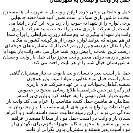
حمل و جابجایی برخی خرده لوازم و وسایل به شهرستان ها مستلزم
انتخاب ماشین باری سبک تر است،تصور کنید شما قصد جابجایی
برخی لوازم را از شهدا به جنوب را دارید برای این کار در ابتدا می
بایست یک شرکت باربری معتبر را انتخاب نمایید.شرکت باربری
وانت بار شهدا با پیگیری مداوم شبانه روزی،شرایطی را برای شما
فراهم نموده که بتوانید لوازم خود را از هرگوشه کشور به مکانی
دیگر انتقال دهید،همچنین این شرکت با ارائه مشاوره های حرفه ای
درست ترین انتخاب را پیش روی شما قرار می دهد.وانت بار شهدا با
صدور بارنامه دولتی معتبر و ثبت مجوز برای حمل بار وانت و نیسان
به شهرستان،خیال شما را از هر بابت راحت می کند.
حمل بار آسیب پذیر با نیسان وانت با توجه به نیاز مشتریان گاهی
ممکن است حمل مواد غذایی و مواد آسیب پذیر همچون
شیشه،گیاهان،حیوانات و… بر عهده شرکت های باربری
قرارگیرد.در چنین شرایطی،اطلاع رسانی صحیح در خصوص
محتویات بار نقش مهمی را ایفا خواهد کرد و باربری بر اساس
استاندارد ها ماشین حمل کننده متناسب را اعزام می کند.وانت بار
شهدا با داشتن انواع ماشین های باری متناسب با نیاز مشتریان به
سادگی می تواند در این زمینه فعالیت مثبت داشته باشد و با اعزام
نیسان بار و وانت بار امنیت حمل مواد از مبدا تا مقصد را فراهم
نماید.این ماشین ها مجهز به کلیه تجهیزات لازم برای نگهداری از
مواد آسیب پذیر هستند و مشتریان بدون نگرانی از فاسد