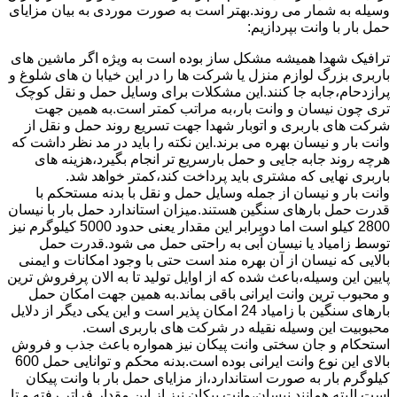
وسیله به شمار می روند.بهتر است به صورت موردی به بیان مزایای
حمل بار با وانت بپردازیم:
ترافیک شهدا همیشه مشکل ساز بوده است به ویژه اگر ماشین های
باربری بزرگ لوازم منزل یا شرکت ها را در این خیابا ن های شلوغ و
پرازدحام،جابه جا کنند.این مشکلات برای وسایل حمل و نقل کوچک
تری چون نیسان و وانت بار،به مراتب کمتر است.به همین جهت
شرکت های باربری و اتوبار شهدا جهت تسریع روند حمل و نقل از
وانت بار و نیسان بهره می برند.این نکته را باید در مد نظر داشت که
هرچه روند جابه جایی و حمل بارسریع تر انجام بگیرد،هزینه های
باربری نهایی که مشتری باید پرداخت کند،کمتر خواهد شد.
وانت بار و نیسان از جمله وسایل حمل و نقل با بدنه مستحکم با
قدرت حمل بارهای سنگین هستند.میزان استاندارد حمل بار با نیسان
2800 کیلو است اما دوبرابر این مقدار یعنی حدود 5000 کیلوگرم نیز
توسط زامیاد یا نیسان آبی به راحتی حمل می شود.قدرت حمل
بالایی که نیسان از آن بهره مند است حتی با وجود امکانات و ایمنی
پایین این وسیله،باعث شده که از اوایل تولید تا به الان پرفروش ترین
و محبوب ترین وانت ایرانی باقی بماند.به همین جهت امکان حمل
بارهای سنگین با زامیاد 24 امکان پذیر است و این یکی دیگر از دلایل
محبوبیت این وسیله نقیله در شرکت های باربری است.
استحکام و جان سختی وانت پیکان نیز همواره باعث جذب و فروش
بالای این نوع وانت ایرانی بوده است.بدنه محکم و توانایی حمل 600
کیلوگرم بار به صورت استاندارد،از مزایای حمل بار با وانت پیکان
است.البته همانند نیسان،وانت پیکان نیز از این مقدار فراتر رفته و تا