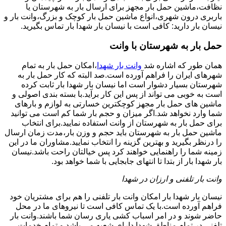
نظافت،ماشین حمل بار مجهز برای ارسال بار به شهرستان یا
باربری درون شهری،انواع ماشین حمل بار کوچک و بزرگ،وانت بار و
نیسان بار دارید: کافی است با نیسان بار شهدا بار تماس بگیرید.
حمل بار به شهرستان با وانت
همان طور که اشاره شد
وانت بار شهدا
،امکان حمل بار به تمام
شهرهای ایران را فراهم آورده است.صد البته که کار حمل بار به
شهرستان بسیار دشوار است اما نیسان بار شهدا بار ثابت کرده
است به خوبی می تواند از پس این کار برآید.با بسته بندی اصولی و
ماشین های حمل بار مجهز کوچکترین خسارتی به لوازم و بارهای
شما وارد نخواهد شد.اگر میزان و حجم بار شما کم است می توانید
برای حمل بار به شهرستان از وانت استفاده نمایید.برای انتخاب
ماشین حمل بار به شهرستان باید حجم و وزن بار،مدت زمان ارسال
را درنظر بگیرید و بهترین گزینه را انتخاب نمایید.مشاوران ما در این
زمینه شما را راهنمایی خواهند کرد پس خیالتان راحت باشد.نیسان
بار شهدا بار از بتدا تا انتهای جابجایی با شما خواهد بود.
وانت بار تلفنی و ارزان در شهدا
نیسان بار شهدا بار امکان وانت بار تلفنی را هم برای مشتریان خود
فراهم آورده است.با یک تماس کافی است تا نیروهای ما در محل
حاضر شوند و در امر اسباب کشی یاری رسان شما باشند.وانت بار
تلفنی در تمام مناطق شهدا دارای شعبه می باشد و تمام خدمات