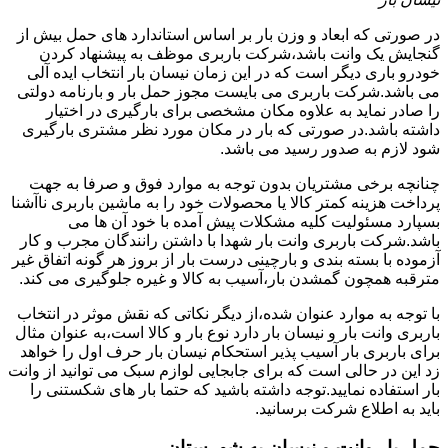
در صورتی که ابعاد و وزن بار بر اساس استاندارد های حمل بیش از
گنجایش یک وانت باشد،شرکت باربری موظف به پیشنهاد کردن
خودرو باری دیگر است که در این زمان نیسان بار انتخاب ایده آلی
می باشد.شرکت باربری می بایست مجوز حمل بار و بارنامه دولتی
را صادر نماید به علاوه مکان مشخصی برای بارگیری در اختیار
داشته باشد.در صورتی که بار در مکان مورد نظر مشتری بارگیری
شود لازم به صدور رسید می باشد.
چنانچه برخی مشتریان بدون توجه به موارد فوق و صرفا به جهت
پرداخت هزینه کمتر کالا یا محصولات خود را به ماشین باربری ناآشنا
بسپارد مسئولیت کلیه مشکلات پیش آمده با خود آن ها می
باشد.شرکت باربری وانت بار شهدا با داشتن رانندگان مجرب و کار
آزموده با بسته بندی و بارچینی درست بار از بروز هر گونه اتفاق غیر
مترقبه همچون گمشدن بار،آسیب به کالا و غیره جلوگیری می کند.
با توجه به موارد عنوان شده،از دیگر نکاتی که نقش موثر در انتخاب
باربری وانت بار و نیسان بار دارد نوع بار و کالا است،به عنوان مثال
برای باربری بار آسیب پذیر استحکام نیسان بار حرف اول را خواهد
زد این در حالی است که برای جابجایی لوازم سبک می توانید از وانت
بار استفاده نمایید.توجه داشته باشید که حتما بار های شکستنی را
باید به اطلاع شرکت برسانید.
حمل بار وانت و نیسان به شهرستان