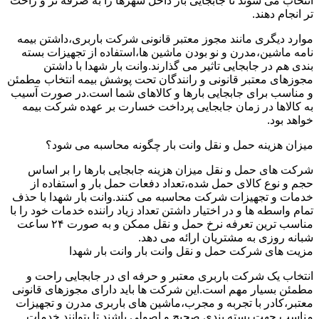
انتخاب می شوند تا جابجایی بار داخل شهرها را به صرفه تر و راحت
تر انجام دهند.
موارد دیگری مانند مجوز معتبر قانونی شرکت باربری،داشتن بیمه
نامه ماشین،مدرن و نو بودن ماشین ها،استفاده از تجهیزات بسته
بندی هم در جابجایی تاثیر می گذارند.وانت بار شهدا با داشتن
مجوزهای معتبر قانونی و رانندگان تحت پوشش بیمه انتخاب مطمئن
و مناسب برای جابجایی بارها و کالاهای شما است.در صورت آسیب
به کالاها در زمان جابجایی پرداخت خسارت بر عهده شرکت بیمه
خواهد بود.
میزان هزینه حمل و نقل وانت بار چگونه محاسبه می شود؟
شرکت های حمل و نقل میزان هزینه جابجایی بارها را بر اساس
حجم و نوع کالای حمل شده،تعداد دفعات حمل بار و استفاده از
خدمات و تجهیزات شرکت محاسبه می کنند.وانت بار شهدا با حذف
تمام واسطه ها و در اختیار داشتن تعداد زیاد راننده خدمات خود را با
مناسب ترین تعرفه نرخ حمل و نقل ممکن و به صورت ۲۴ ساعت
شبانه روزی به مشتریان ارائه می دهد.
مزیت های شرکت حمل و نقل وانت بار وانت بار شهدا
انتخاب یک شرکت باربری معتبر و حرفه ای در جابجایی راحت و
مطمئن بسیار مهم است.این شرکت ها باید دارای مجوزهای قانونی
معتبر،کادر با تجربه و مجرب،ماشین های باربری مدرن و تجهیزات
مناسب جهت بسته بندی صحیح و اصولی باشند تا بتوانند خدمات