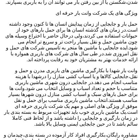
شدن،شکستن یا از بین رفتن بار می توانند آن را به باربری بسپارند.
ویژگی های یک شرکت وانت بار حرفه ای
حمل بار و جابجایی از زمان پیدایش انسان ها تا کنون وجود داشته
است.در زمان های گذشته انسان ها برای حمل بارهای خود از
حیوانات استفاده می کردند،ولی درحال حاضر با اختراع وسیله های
چون ماشین حمل و نقل بسیار راحت تر و سریع تر انجام می
شود.ایده جابجایی با ماشین ها منجر به تاسیس شرکت های حمل و
نقل امروزی شد.در طی سال های شرکت های باربری همواره با
ارائه خدمات بهتر به مشتریان خود به رقابت پرداخته اند.
وانت بار شهدا با بکارگیری ماشین های باربری مدرن و حمل و
نقل،جابجایی کالاها و یا اسباب کشی منازل را درشهدا با هزینه
مناسب انجام می دهد.در جابجایی درون شهری ماشین باربری
متناسب با حجم و تعداد اسباب و وسایل انتخاب می شود.وانت ها
برای حمل بارهای سبک و اسباب کشی منازل درون شهرها بسیار
مناسب هستند.انتخاب ماشین باربری مناسب برای حمل و نقل
موفق از ویژگی های اصلی و مهم یک شرکت باربری حرفه ای
است.یک ماشین باربری خوب باید تجهیزات مربوط به بسته بندی بار
در زمان بارگیری و جابجایی را داشته باشد و از لحاظ فنی کاملا
سالم باشد تا در حین جابجایی ایمنی وسایل بالا باشد.
مشاوره رایگان،بکارگیری افراد کار آزموده در بسته بندی،چیدمان و