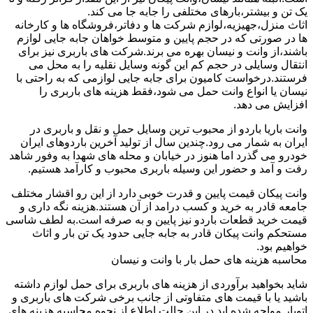
یک تن و بیشتر،بارهای مختلفی را جابه جا می کند.
اثاث منزل،جهیزیه،لوازم شرکت ها و دفاتر،فروشگاه ها و کارخانه
ها در صورتی که در حجم پایین و متوسط خواهان جابه جایی لوازم
باشند،از وانت و نیسان بهره می برند.شرکت های باربری نیز برای
انتقال وسایلی در حجم کم این گونه وسایل نقلیه را به محل می
فرستند.درخواست کامیون برای جابه جایی لوازمی که به راحتی با
نیسان یا انواع وانت حمل می شود،فقط هزینه های باربری را
افزایش می دهد.
وانت باریا باردو از محبوب ترین وسایل حمل و نقل و باربری در
ایران به شمار می رود.چندین سال از تولید آخرین باردوهای ایران
خودرو می گذرد اما هنوز در خیابان و محله های شهدا به وفور شاهد
رفت و آمد و حضور این وسیله باربری محبوب و کارآمد هستیم.
وانت پیکان قیمت پایین و قدرت خوبی دارد از این رو اقشار مختلف
جامعه قادر به خرید و کسب درامد از آن هستند.هزینه نگه داری و
قیمت خرید قطعات باردو نیز پایین و به صرفه است.به لطف شاسی
مستحکم وانت پیکان قادر به جابه جایی حدود یک تن بار و اثاث
خواهیم بود.
محاسبه هزینه های حمل بار با وانت و نیسان
شاید بخواهید برآوردی از هزینه های باربری برای حمل لوازم داشته
باشید یا با قیمت های متفاوتی از جانب برخی شرکت های باربری و
اتوبار مواجه شده اید.در این حالت اطلاع از نحوه محاسبه هزینه های