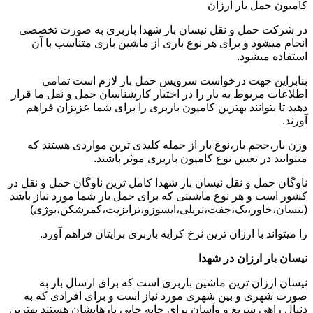
کامیون حمل بار ارزان
در شرکت حمل و نقل نیسان بار شهدا باربری به صورت تخصصی
انجام میشود و برای هر نوع باری از ماشین باری متناسب با آن
استفاده میشود.
بنابراین جهت درخواست سرویس حمل بار لازم است تمامی
اطلاعات مربوط به بار را در اختیار کارشناسان حمل و نقل ما قرار
دهید تا بتوانند بهترین کامیون باربری را برای شما عزیزان فراهم
آورند.
وزن بار،حجم بار،نوع بار از جمله کلیدی ترین مواردی هستند که
میتوانند در تعیین نوع کامیون باربری موثر باشند.
ناوگان حمل و نقل نیسان بار شهدا کامل ترین ناوگان حمل و نقل در
کشور است و هر نوع ماشینی که برای حمل بار شما مورد نیاز باشد
(نیسان،خاور،تک،جفت،تریلی،ایسوزو،ترانزیت،کمرشکن،بوژی)
را میتواند با ارزان ترین نرخ کرایه باربری برایتان فراهم آورد.
نیسان بار ارزان در شهدا
نیسان ارزان ترین ماشین باربری است که برای ارسال بار به
صورت شهری و بین شهری مورد نیاز است و برای افرادی که به
دنبال راهی سریع و وآسان برای جابه جایی بارهایشان هستند بهترین