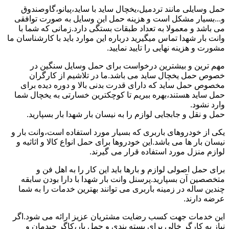
حمل وسایلی مانند تردمیل،یخچال ساید با ساید،پیانو،گاوصندوق
و...بسیار مشکل است و هزینه حمل این وسایل به صورت توافقی
می باشد و معمولا به تعداد طبقات بستگی دارد.زمانی که شما با
وانت بار شهدا تماس میگیرید درباره این موارد باید با کارشناسان ما
مشورت و هزینه نهایی را تایید نمایید.
مهم ترین و بیشترین درخواست برای حمل وسایل سنگین در
خصوص حمل یخچال ساید می باشد.ما در تلاشیم از کارگران
مخصوص حمل ساید که دارای قدرت بدنی بالا و دوره دیده برای
حمل ساید هستند،بهره ببریم تا کوچکترین خسارتی به یخچال شما
وارد نشود.
حمل و نقل و جابجایی لوازم را به نیسان بار شهدا بار بسپارید.
یکی از خودروهای باربری که بسیار مورد استفاده است،وانت بار و
نیسان بار ها می باشد.این خودروها برای حمل انواع کالا و اثاثیه و
لوازم منزل مورد استفاده قرار می گیرند.
برای حمل اصولی لوازم و بارها باید این کار را به اهل فن و
متخصصین آن بسپارید.پرسنل وانت بار شهدا با دارا بودن سابقه
چندین ساله در زمینه باربری می توانند بهترین خدمات را به شما
عرضه دارند.
این خدمات جهت کسب رضایت مشتریان عزیز ارائه می شود.اگر
نیاز به کارگر خالی برای بسته بندی و حمل بار،کاگر چیدمان و