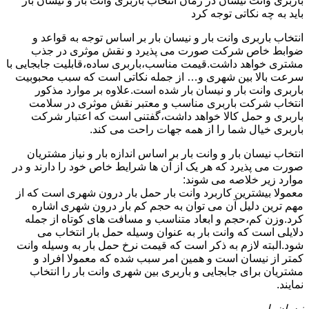
باربری وانت نیسان در زمان انتخاب باربری وانت بار و نیسان بار
باید به چه نکاتی توجه کرد
انتخاب باربری وانت بار و نیسان بار بر اساس توجه به قواعد و
ضوابط خاص شرکت صورت می پذیرد و نقش موثری در جذب
مشتری خواهد داشت.قیمت مناسب،باربری ساده،قابلیت جابجایی با
سرعت بالا بین شهری و… از جمله نکاتی است که سبب محبوبیت
باربری وانت بار و نیسان بار شده است.علاوه بر موارد مذکور
انتخاب شرکت باربری مناسب و معتبر نقش موثری در سلامت
باربری و حمل کالا خواهد داشت،گفتنی است که اعتبار شرکت
باربری خیال شما را از همه جهات راحت می کند.
انتخاب نیسان بار و وانت بار بر اساس اندازه بار و نیاز مشتریان
صورت می پذیرد که هر یک از آن ها شرایط خاص خود را دارند و در
موارد زیر خلاصه می شوند:
معمولا بیشترین کاربرد وانت بار حمل بار درون شهری است که از
مهم ترین دلیل آن می توان به حجم کم بار درون شهری اشاره
کرد.وزن کم،حجم و ابعاد متناسب و مسافت های کوتاه از جمله
دلایلی است که وانت بار به عنوان وسیله حمل بار انتخاب می
شود.البته لازم به ذکر است که قیمت نرخ حمل بار به وسیله وانت
کمتر از نیسان است و همین امر سبب شده که معمولا افراد و
مشتریان برای جابجایی و باربری بین شهری وانت بار را انتخاب
نمایند.
نیسان بار