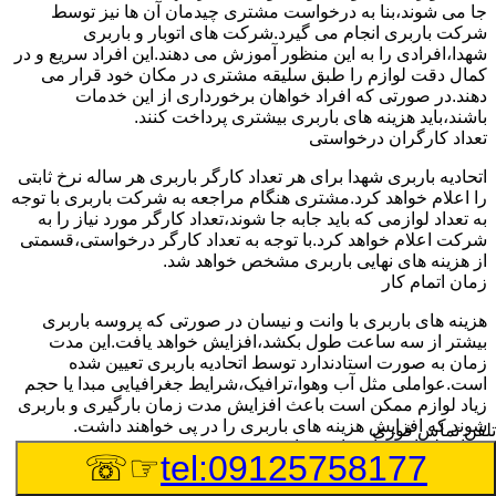
جا می شوند،بنا به درخواست مشتری چیدمان آن ها نیز توسط
شرکت باربری انجام می گیرد.شرکت های اتوبار و باربری
شهدا،افرادی را به این منظور آموزش می دهند.این افراد سریع و در
کمال دقت لوازم را طبق سلیقه مشتری در مکان خود قرار می
دهند.در صورتی که افراد خواهان برخورداری از این خدمات
باشند،باید هزینه های باربری بیشتری پرداخت کنند.
تعداد کارگران درخواستی
اتحادیه باربری شهدا برای هر تعداد کارگر باربری هر ساله نرخ ثابتی
را اعلام خواهد کرد.مشتری هنگام مراجعه به شرکت باربری با توجه
به تعداد لوازمی که باید جابه جا شوند،تعداد کارگر مورد نیاز را به
شرکت اعلام خواهد کرد.با توجه به تعداد کارگر درخواستی،قسمتی
از هزینه های نهایی باربری مشخص خواهد شد.
زمان اتمام کار
هزینه های باربری با وانت و نیسان در صورتی که پروسه باربری
بیشتر از سه ساعت طول بکشد،افزایش خواهد یافت.این مدت
زمان به صورت استادندارد توسط اتحادیه باربری تعیین شده
است.عواملی مثل آب وهوا،ترافیک،شرایط جغرافیایی مبدا یا حجم
زیاد لوازم ممکن است باعث افزایش مدت زمان بارگیری و باربری
شوند که افزایش هزینه های باربری را در پی خواهند داشت.
تلفن تماس فوری
تعداد طبقات ساختمان مبدا و مقصد
☞☏
tel:09125758177
وانت ها بارهای مختلفی را از نقاط مختلف بارگیری کرده و به سایر