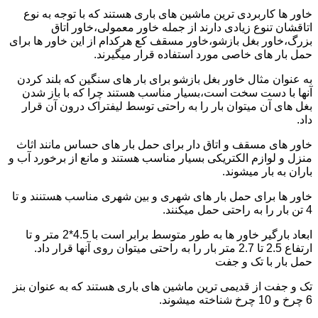
خاور ها کاربردی ترین ماشین های باری هستند که با توجه به نوع
اتاقشان تنوع زیادی دارند از جمله خاور معمولی،خاور اتاق
بزرگ،خاور بغل بازشو،خاور مسقف کع هرکدام از این خاور ها برای
حمل بار های خاصی مورد استفاده قرار میگیرند.
به عنوان مثال خاور بغل بازشو برای بار های سنگین که بلند کردن
آنها با دست سخت است،بسیار مناسب هستند چرا که با باز شدن
بغل های آن میتوان بار را به راحتی توسط لیفتراک درون آن قرار
داد.
خاور های مسقف و اتاق دار برای حمل بار های حساس مانند اثاث
منزل و لوازم الکتریکی بسیار مناسب هستند و مانع از برخورد آب و
باران به بار میشوند.
خاور ها برای حمل بار های شهری و بین شهری مناسب هستنند و تا
4 تن بار را به راحتی حمل میکنند.
ابعاد بارگیر خاور ها به طور متوسط برابر است با 4.5*2 متر و تا
ارتفاع 2.5 تا 2.7 متر بار را به راحتی میتوان روی آنها قرار داد.
حمل بار با تک و جفت
تک و جفت از قدیمی ترین ماشین های باری هستند که به عنوان بنز
6 چرخ و 10 چرخ شناخته میشوند.