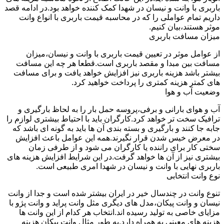
باربری با وانت و نیسان در شهدا کمک کننده خواهد بود.در ادامه قصد
داریم تمام عواملی را که در محاسبه قیمت باربری با انواع وانت
موثر هستند،بیان کنیم.
میزان مسافت باربری
از عوامل موثر در تعیین قیمت باربری با وانت و نیسان،میزان
مسافت بین مبدا و مقصد باربری است.قطعا هر چه این مسافت
بیشتر باشد هزینه باربری نیز افزایش خواهد یافت و برای مسافت
های کمتر هزینه کمتری را پرداخت خواهید کرد.
وضعیت آب و هوا
آب و هوای بارانی و برفی،پروسه حمل بار را به لحاظ بارگیری و
ترافیک سخت تر خواهد کرد.کارگران باید با احتیاط بیشتری لوازم را
جابه جا کنند و بارگیری و بسته بندی آن ها باید به گونه ای باشد که
در معرض خیس شدن قرار نگیرند.همه این عوامل باعث افزایش
سختی کار برای راننده یا کارگران می شود و از طرفی زمان
بیشتری نیز از آن ها خواهد گرفت.در این شرایط افزایش هزینه های
باربری نهایی با وانت و نیسان در شهدا امری طبیعی است.
نوع وانت انتخابی
تنوع وانت در چندسال خیر در ایران بیشتر شده است و جدا از وانت
نیسان و وانت پیکان،مدل های دیگری مثل وانت پراید و وانت پژو با
مزایای خاصی به تولید رسیده اند.انتخاب هر کدام از این وانت ها
هزینه های معینی به همراه دارد.به طور مثال وانت پیکان هزینه