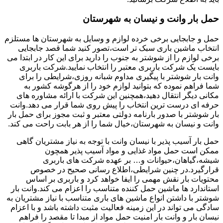
حمل بار وانت و نیسان به شهرستان
حمل و جابجایی برخی خرده لوازم و وسایل به شهرستان ها مستلزم
انتخاب ماشین باری سبک تر است،تصور کنید شما قصد جابجایی
برخی لوازم را از شوشتر به جنوب را دارید برای این کار در ابتدا می
بایست یک شرکت باربری معتبر را انتخاب نمایید.شرکت باربری
وانت بار شوشتر با پیگیری مداوم شبانه روزی،شرایطی را برای
شما فراهم نموده که بتوانید لوازم خود را از هرگوشه کشور به
مکانی دیگر انتقال دهید،همچنین این شرکت با ارائه مشاوره های
حرفه ای درست ترین انتخاب را پیش روی شما قرار می دهد.وانت
بار شوشتر با صدور بارنامه دولتی معتبر و ثبت مجوز برای حمل بار
وانت و نیسان به شهرستان،خیال شما را از هر بابت راحت می کند.
حمل بار آسیب پذیر با نیسان وانت با توجه به نیاز مشتریان گاهی
ممکن است حمل مواد غذایی و مواد آسیب پذیر همچون
شیشه،گیاهان،حیوانات و… بر عهده شرکت های باربری
قرارگیرد.در چنین شرایطی،اطلاع رسانی صحیح در خصوص
محتویات بار نقش مهمی را ایفا خواهد کرد و باربری بر اساس
استاندارد ها ماشین حمل کننده متناسب را اعزام می کند.وانت بار
شوشتر با داشتن انواع ماشین های باری متناسب با نیاز مشتریان به
سادگی می تواند در این زمینه فعالیت مثبت داشته باشد و با اعزام
نیسان بار و وانت بار امنیت حمل مواد از مبدا تا مقصد را فراهم