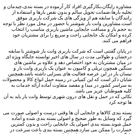
مشاوره رایگان،بکارگیری افراد کار آزموده در بسته بندی،چیدمان و
تخلیه بارها،ضمانت تحویل سالم و بدون نقص بارها و استفاده از
رانندگان با سابقه هم از ویژگی های یک شرکت باربری موفق
است.مشاورین وانت بار شوشتر با حضور در محل مورد نظر با توجه
به حجم بار و مسافت جابجایی ماشین باربری مناسب را انتخاب
کرده و امکان یک جابجایی راحت و سریع را برای مشتریان خود
فراهم می کنند.
در پایان گفتنی است که شرکت باربری وانت بار شوشتر با سابقه
درخشان و طولانی مدت در سال های اخیر توانسته جایگاه ویژه ای
در میان مشتریان به خود اختصاص دهد و علاوه بر ماشین های
سنگین همچون تریلی و کامیون به عنوان یک باربری وانت بار و
نیسان بار در این عرصه فعالیت های بسزایی داشته باشد،همچنین
شایان ذکر است که این کمپانی در زمینه حمل انواع کالا و محصولات
به سراسر کشور در مبدا و مقصد متفاوت آماده ارائه خدمات به
کلیه هموطنان عزیز می باشد.
نکاتی که در حمل و نقل های درون شهری توسط وانت بار باید به آن
ها توجه کرد
بسته بندی کالاها و جابجایی آن ها وقتی درست و اصولی صورت می
گیرد که وسایل به طور صحیح و اصولی بسته بندی شده و آماده
حمل شوند.بسته بندی اصولی یک جابجایی راحت و بدون کمترین
خسارت را ممکن می سازد.همچنین بسته بندی باعث سرعت در