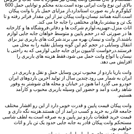
بالای این نوع وانت ایرانی بوده است.بدنه محکم و توانایی حمل 600
کیلوگرم بار به صورت استاندارد،از مزایای حمل بار با وانت پیکان
است.البته همانند نیسان،وانت پیکان نیز از این مقدار فراتر رفته و تا
یک تن و بیشتر،بارهای مختلفی را جابه جا می کند.
اثاث منزل،جهیزیه،لوازم شرکت ها و دفاتر،فروشگاه ها و کارخانه
ها در صورتی که در حجم پایین و متوسط خواهان جابه جایی لوازم
باشند،از وانت و نیسان بهره می برند.شرکت های باربری نیز برای
انتقال وسایلی در حجم کم این گونه وسایل نقلیه را به محل می
فرستند.درخواست کامیون برای جابه جایی لوازمی که به راحتی با
نیسان یا انواع وانت حمل می شود،فقط هزینه های باربری را
افزایش می دهد.
وانت باریا باردو از محبوب ترین وسایل حمل و نقل و باربری در
ایران به شمار می رود.چندین سال از تولید آخرین باردوهای ایران
خودرو می گذرد اما هنوز در خیابان و محله های شوشتر به وفور
شاهد رفت و آمد و حضور این وسیله باربری محبوب و کارآمد
هستیم.
وانت پیکان قیمت پایین و قدرت خوبی دارد از این رو اقشار مختلف
جامعه قادر به خرید و کسب درامد از آن هستند.هزینه نگه داری و
قیمت خرید قطعات باردو نیز پایین و به صرفه است.به لطف شاسی
مستحکم وانت پیکان قادر به جابه جایی حدود یک تن بار و اثاث
خواهیم بود.
محاسبه هزینه های حمل بار با وانت و نیسان