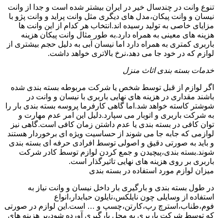
تنوع وانت در چندسال خیر در ایران بیشتر شده است و جدا از وانت
نیسان و وانت پیکان،مدل های دیگری مثل وانت پراید و وانت پژو با
مزایای خاصی به تولید رسیده اند.انتخاب هر کدام از این وانت ها
هزینه های معینی به همراه دارد.به طور مثال وانت پیکان هزینه
باربری کمتری به همراه دارد اما نیسان آبی به دلیل حجم بیشتری از
لوازم که در خود جا می دهد،نرخ بالاتری خواهد داشت.
خدمات بسته بندی اثاث منزل
اگر لوازم از قبل توسط شخص یا شرکت مربوطه بسته بندی شده
باشند مقداری در هزینه های نهایی باربری با نیسان و وانت در
شوشتر کاسته خواهد شد.اما گاهی کارفرما پروسه بسته بندی بار را
به شرکت باربری و اتوبار می سپارد.دلیل این امر عدم مهارت و
توان کافی در بسته بندی یا عدم داشتن زمان کافی است.گاهی نیز
لوازمی که جابه جا می شوند از حساسیت ویژه ای برخوردار هستند
و باید به صورتی دقیق و اصولی توسط افرادی حرفه ای بسته بندی
شوند.بسته بندی،پیچیدن و جمع کردن لوازم توسط کادر شرکت
باربری بر روی هزینه های نهایی تاثیرگذار است.
میزان لوازم مورد استفاده در بسته بندی
در طول بسته بندی و بارگیری بار داخل نیسان و وانت نیاز به
استفاده از وسایلی چون نایلکس،نایلون حبابدار،انواع
فوم،طناب،استرچ رپ،کارتن،چسپ و … است.این لوازم در صورتی
که توسط شرکت باربری به محل بارگیری آورده شود،بر هزینه های