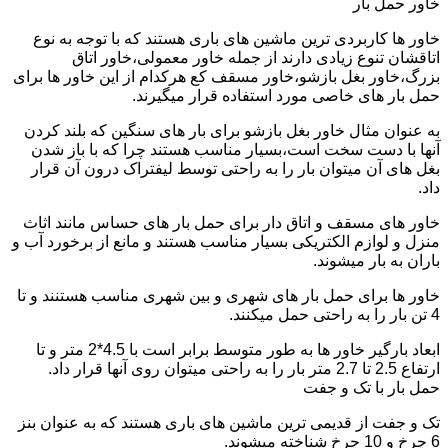
خاور حمل بار
خاور ها کاربردی ترین ماشین های باری هستند که با توجه به نوع
اتاقشان تنوع زیادی دارند از جمله خاور معمولی،خاور اتاق
بزرگ،خاور بغل بازشو،خاور مسقف کع هرکدام از این خاور ها برای
حمل بار های خاصی مورد استفاده قرار میگیرند.
به عنوان مثال خاور بغل بازشو برای بار های سنگین که بلند کردن
آنها با دست سخت است،بسیار مناسب هستند چرا که با باز شدن
بغل های آن میتوان بار را به راحتی توسط لیفتراک درون آن قرار
داد.
خاور های مسقف و اتاق دار برای حمل بار های حساس مانند اثاث
منزل و لوازم الکتریکی بسیار مناسب هستند و مانع از برخورد آب و
باران به بار میشوند.
خاور ها برای حمل بار های شهری و بین شهری مناسب هستنند و تا
4 تن بار را به راحتی حمل میکنند.
ابعاد بارگیر خاور ها به طور متوسط برابر است با 4.5*2 متر و تا
ارتفاع 2.5 تا 2.7 متر بار را به راحتی میتوان روی آنها قرار داد.
حمل بار با تک و جفت
تک و جفت از قدیمی ترین ماشین های باری هستند که به عنوان بنز
6 چرخ و 10 چرخ شناخته میشوند.