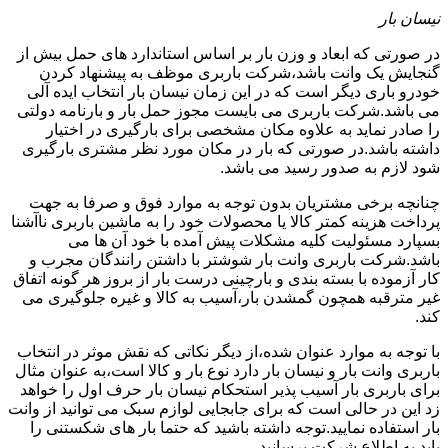
نیسان بار
در صورتی که ابعاد و وزن بار بر اساس استاندارد های حمل بیش از
گنجایش یک وانت باشد،شرکت باربری موظف به پیشنهاد کردن
خودرو باری دیگر است که در این زمان نیسان بار انتخاب ایده آلی
می باشد.شرکت باربری می بایست مجوز حمل بار و بارنامه دولتی
را صادر نماید به علاوه مکان مشخصی برای بارگیری در اختیار
داشته باشد.در صورتی که بار در مکان مورد نظر مشتری بارگیری
شود لازم به صدور رسید می باشد.
چنانچه برخی مشتریان بدون توجه به موارد فوق و صرفا به جهت
پرداخت هزینه کمتر کالا یا محصولات خود را به ماشین باربری ناآشنا
بسپارد مسئولیت کلیه مشکلات پیش آمده با خود آن ها می
باشد.شرکت باربری وانت بار شوشتر با داشتن رانندگان مجرب و
کار آزموده با بسته بندی و بارچینی درست بار از بروز هر گونه اتفاق
غیر مترقبه همچون گمشدن بار،آسیب به کالا و غیره جلوگیری می
کند.
با توجه به موارد عنوان شده،از دیگر نکاتی که نقش موثر در انتخاب
باربری وانت بار و نیسان بار دارد نوع بار و کالا است،به عنوان مثال
برای باربری بار آسیب پذیر استحکام نیسان بار حرف اول را خواهد
زد این در حالی است که برای جابجایی لوازم سبک می توانید از وانت
بار استفاده نمایید.توجه داشته باشید که حتما بار های شکستنی را
باید به اطلاع شرکت برسانید.