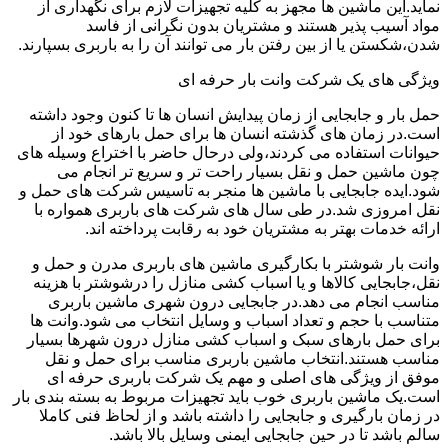
نماید.این ماشین ها مجهز به کلیه تجهیزات لازم برای نگهداری از
مواد آسیب پذیر هستند و مشتریان بدون نگرانی از فاسد
شدن،شکستن یا از بین رفتن بار می توانند آن را به باربری بسپارند.
ویژگی های یک شرکت وانت بار حرفه ای
حمل بار و جابجایی از زمان پیدایش انسان ها تا کنون وجود داشته
است.در زمان های گذشته انسان ها برای حمل بارهای خود از
حیوانات استفاده می کردند،ولی درحال حاضر با اختراع وسیله های
چون ماشین حمل و نقل بسیار راحت تر و سریع تر انجام می
شود.ایده جابجایی با ماشین ها منجر به تاسیس شرکت های حمل و
نقل امروزی شد.در طی سال های شرکت های باربری همواره با
ارائه خدمات بهتر به مشتریان خود به رقابت پرداخته اند.
وانت بار شوشتر با بکارگیری ماشین های باربری مدرن و حمل و
نقل،جابجایی کالاها و یا اسباب کشی منازل را درشوشتر با هزینه
مناسب انجام می دهد.در جابجایی درون شهری ماشین باربری
متناسب با حجم و تعداد اسباب و وسایل انتخاب می شود.وانت ها
برای حمل بارهای سبک و اسباب کشی منازل درون شهرها بسیار
مناسب هستند.انتخاب ماشین باربری مناسب برای حمل و نقل
موفق از ویژگی های اصلی و مهم یک شرکت باربری حرفه ای
است.یک ماشین باربری خوب باید تجهیزات مربوط به بسته بندی بار
در زمان بارگیری و جابجایی را داشته باشد و از لحاظ فنی کاملا
سالم باشد تا در حین جابجایی ایمنی وسایل بالا باشد.