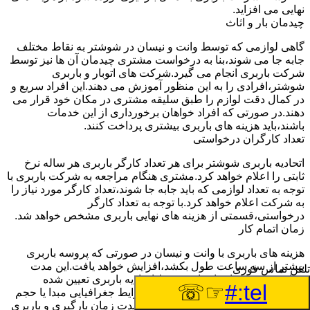
نهایی می افزاید.
چیدمان بار و اثاث
گاهی لوازمی که توسط وانت و نیسان در شوشتر به نقاط مختلف
جابه جا می شوند،بنا به درخواست مشتری چیدمان آن ها نیز توسط
شرکت باربری انجام می گیرد.شرکت های اتوبار و باربری
شوشتر،افرادی را به این منظور آموزش می دهند.این افراد سریع و
در کمال دقت لوازم را طبق سلیقه مشتری در مکان خود قرار می
دهند.در صورتی که افراد خواهان برخورداری از این خدمات
باشند،باید هزینه های باربری بیشتری پرداخت کنند.
تعداد کارگران درخواستی
اتحادیه باربری شوشتر برای هر تعداد کارگر باربری هر ساله نرخ
ثابتی را اعلام خواهد کرد.مشتری هنگام مراجعه به شرکت باربری با
توجه به تعداد لوازمی که باید جابه جا شوند،تعداد کارگر مورد نیاز را
به شرکت اعلام خواهد کرد.با توجه به تعداد کارگر
درخواستی،قسمتی از هزینه های نهایی باربری مشخص خواهد شد.
زمان اتمام کار
هزینه های باربری با وانت و نیسان در صورتی که پروسه باربری
بیشتر از سه ساعت طول بکشد،افزایش خواهد یافت.این مدت
تلفن تماس فوری
زمان به صورت استادندارد توسط اتحادیه باربری تعیین شده
☞☏
tel:#
است.عواملی مثل آب وهوا،ترافیک،شرایط جغرافیایی مبدا یا حجم
زیاد لوازم ممکن است باعث افزایش مدت زمان بارگیری و باربری