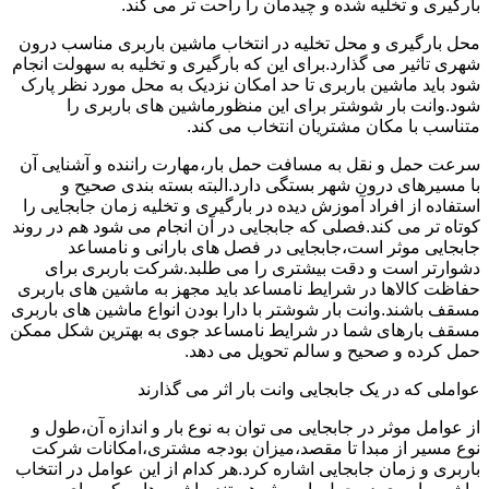
بارگیری و تخلیه شده و چیدمان را راحت تر می کند.
محل بارگیری و محل تخلیه در انتخاب ماشین باربری مناسب درون
شهری تاثیر می گذارد.برای این که بارگیری و تخلیه به سهولت انجام
شود باید ماشین باربری تا حد امکان نزدیک به محل مورد نظر پارک
شود.وانت بار شوشتر برای این منظورماشین های باربری را
متناسب با مکان مشتریان انتخاب می کند.
سرعت حمل و نقل به مسافت حمل بار،مهارت راننده و آشنایی آن
با مسیرهای درون شهر بستگی دارد.البته بسته بندی صحیح و
استفاده از افراد آموزش دیده در بارگیری و تخلیه زمان جابجایی را
کوتاه تر می کند.فصلی که جابجایی در آن انجام می شود هم در روند
جابجایی موثر است،جابجایی در فصل های بارانی و نامساعد
دشوارتر است و دقت بیشتری را می طلبد.شرکت باربری برای
حفاظت کالاها در شرایط نامساعد باید مجهز به ماشین های باربری
مسقف باشند.وانت بار شوشتر با دارا بودن انواع ماشین های باربری
مسقف بارهای شما در شرایط نامساعد جوی به بهترین شکل ممکن
حمل کرده و صحیح و سالم تحویل می دهد.
عواملی که در یک جابجایی وانت بار اثر می گذارند
از عوامل موثر در جابجایی می توان به نوع بار و اندازه آن،طول و
نوع مسیر از مبدا تا مقصد،میزان بودجه مشتری،امکانات شرکت
باربری و زمان جابجایی اشاره کرد.هر کدام از این عوامل در انتخاب