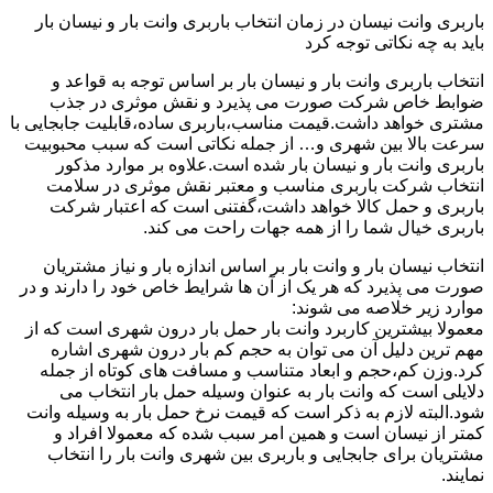
باربری وانت نیسان در زمان انتخاب باربری وانت بار و نیسان بار
باید به چه نکاتی توجه کرد
انتخاب باربری وانت بار و نیسان بار بر اساس توجه به قواعد و
ضوابط خاص شرکت صورت می پذیرد و نقش موثری در جذب
مشتری خواهد داشت.قیمت مناسب،باربری ساده،قابلیت جابجایی با
سرعت بالا بین شهری و… از جمله نکاتی است که سبب محبوبیت
باربری وانت بار و نیسان بار شده است.علاوه بر موارد مذکور
انتخاب شرکت باربری مناسب و معتبر نقش موثری در سلامت
باربری و حمل کالا خواهد داشت،گفتنی است که اعتبار شرکت
باربری خیال شما را از همه جهات راحت می کند.
انتخاب نیسان بار و وانت بار بر اساس اندازه بار و نیاز مشتریان
صورت می پذیرد که هر یک از آن ها شرایط خاص خود را دارند و در
موارد زیر خلاصه می شوند:
معمولا بیشترین کاربرد وانت بار حمل بار درون شهری است که از
مهم ترین دلیل آن می توان به حجم کم بار درون شهری اشاره
کرد.وزن کم،حجم و ابعاد متناسب و مسافت های کوتاه از جمله
دلایلی است که وانت بار به عنوان وسیله حمل بار انتخاب می
شود.البته لازم به ذکر است که قیمت نرخ حمل بار به وسیله وانت
کمتر از نیسان است و همین امر سبب شده که معمولا افراد و
مشتریان برای جابجایی و باربری بین شهری وانت بار را انتخاب
نمایند.