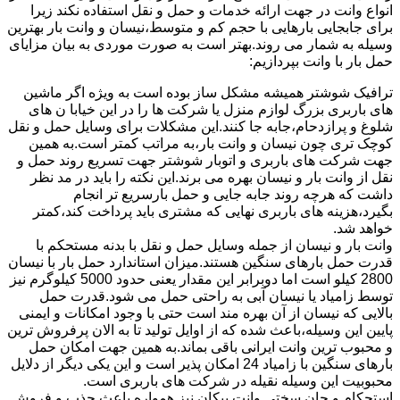
انواع وانت در جهت ارائه خدمات و حمل و نقل استفاده نکند زیرا
برای جابجایی بارهایی با حجم کم و متوسط،نیسان و وانت بار بهترین
وسیله به شمار می روند.بهتر است به صورت موردی به بیان مزایای
حمل بار با وانت بپردازیم:
ترافیک شوشتر همیشه مشکل ساز بوده است به ویژه اگر ماشین
های باربری بزرگ لوازم منزل یا شرکت ها را در این خیابا ن های
شلوغ و پرازدحام،جابه جا کنند.این مشکلات برای وسایل حمل و نقل
کوچک تری چون نیسان و وانت بار،به مراتب کمتر است.به همین
جهت شرکت های باربری و اتوبار شوشتر جهت تسریع روند حمل و
نقل از وانت بار و نیسان بهره می برند.این نکته را باید در مد نظر
داشت که هرچه روند جابه جایی و حمل بارسریع تر انجام
بگیرد،هزینه های باربری نهایی که مشتری باید پرداخت کند،کمتر
خواهد شد.
وانت بار و نیسان از جمله وسایل حمل و نقل با بدنه مستحکم با
قدرت حمل بارهای سنگین هستند.میزان استاندارد حمل بار با نیسان
2800 کیلو است اما دوبرابر این مقدار یعنی حدود 5000 کیلوگرم نیز
توسط زامیاد یا نیسان آبی به راحتی حمل می شود.قدرت حمل
بالایی که نیسان از آن بهره مند است حتی با وجود امکانات و ایمنی
پایین این وسیله،باعث شده که از اوایل تولید تا به الان پرفروش ترین
و محبوب ترین وانت ایرانی باقی بماند.به همین جهت امکان حمل
بارهای سنگین با زامیاد 24 امکان پذیر است و این یکی دیگر از دلایل
محبوبیت این وسیله نقیله در شرکت های باربری است.
استحکام و جان سختی وانت پیکان نیز همواره باعث جذب و فروش