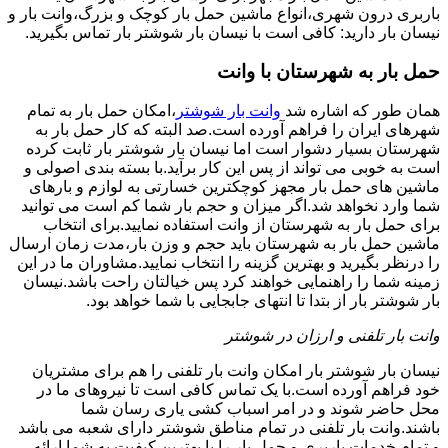
باربری درون شهری،انواع ماشین حمل بار کوچک و بزرگ،وانت بار و
نیسان بار دارید: کافی است با نیسان بار شوشتر بار تماس بگیرید.
حمل بار به شهرستان با وانت
همان طور که اشاره شد
وانت بار شوشتر
،امکان حمل بار به تمام
شهرهای ایران را فراهم آورده است.صد البته که کار حمل بار به
شهرستان بسیار دشوار است اما نیسان بار شوشتر بار ثابت کرده
است به خوبی می تواند از پس این کار برآید.با بسته بندی اصولی و
ماشین های حمل بار مجهز کوچکترین خسارتی به لوازم و بارهای
شما وارد نخواهد شد.اگر میزان و حجم بار شما کم است می توانید
برای حمل بار به شهرستان از وانت استفاده نمایید.برای انتخاب
ماشین حمل بار به شهرستان باید حجم و وزن بار،مدت زمان ارسال
را درنظر بگیرید و بهترین گزینه را انتخاب نمایید.مشاوران ما در این
زمینه شما را راهنمایی خواهند کرد پس خیالتان راحت باشد.نیسان
بار شوشتر بار از بتدا تا انتهای جابجایی با شما خواهد بود.
وانت بار تلفنی و ارزان در شوشتر
نیسان بار شوشتر بار امکان وانت بار تلفنی را هم برای مشتریان
خود فراهم آورده است.با یک تماس کافی است تا نیروهای ما در
محل حاضر شوند و در امر اسباب کشی یاری رسان شما
باشند.وانت بار تلفنی در تمام مناطق شوشتر دارای شعبه می باشد
و تمام خدمات باربری و حمل بار را با بهترین کیفیت به شما ارائه