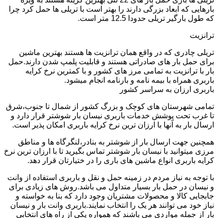
بارهایی که ابعاد بزرگی دارند را بهتر است با تریلی ها حمل کرد چرا
که طول بارگیر تریلی حدودا 12.5 متر است.
ترانزیت
تریلی چادری که در واقع همان ترانزیت ها هستند بهترین ماشین
برای حمل بار های صادراتی هستند و قابلیت پلمپ شدن دارند.حمل
بار با ترانزیت به تمامی مرز های کشور و با کمترین نرخ کرایه
باربری همراه با بیمه نامه و بارنامه انجام میشود.
باربری ارزان به سراسر کشور
تمامی شهرستان های کوچک و بزرگ کشور از شمال تا جنوب،شرق
تا غرب تحت پوشش خدمات باربری نیسان بار شوشتر قرار دارد و
ارسال بار به آنها با ارزان ترین نرخ کرایه باربری امکان پذیر است.
همچنین جهت ارسال بار از شوشتر به بنادر،لنگرگاه ها و مناطق
مرزی میتوانید با نیسان بار شوشتر تماس بگیرید تا با ارزان ترین نرخ
کرایه باربری انواع ماشین های باری را در ختیارتان قرار دهد.
با توجه به نیاز مردم در زمینه حمل و نقل و باربری استفاده از وانت
و نیسان در حمل بار بسیار متداول می باشد.روش های زیادی برای
جابجایی کالا و محصولات مشتریان وجود دارد که بنا به خواسته و
نیاز خود می توانند هر یک را انتخاب نمایند.باربری وانت بار و نیسان
بار از جمله مواردی می باشند که همواره یکی از راه های انتخابی