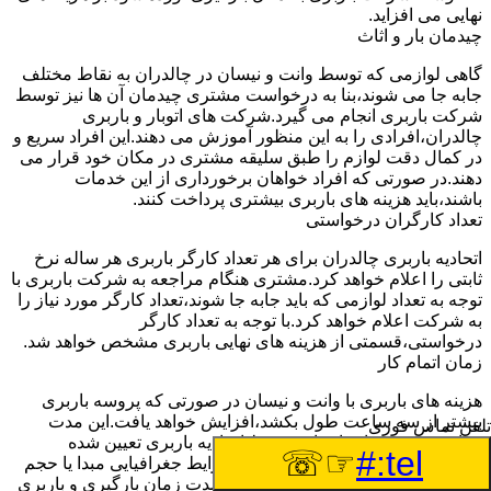
نهایی می افزاید.
چیدمان بار و اثاث
گاهی لوازمی که توسط وانت و نیسان در چالدران به نقاط مختلف
جابه جا می شوند،بنا به درخواست مشتری چیدمان آن ها نیز توسط
شرکت باربری انجام می گیرد.شرکت های اتوبار و باربری
چالدران،افرادی را به این منظور آموزش می دهند.این افراد سریع و
در کمال دقت لوازم را طبق سلیقه مشتری در مکان خود قرار می
دهند.در صورتی که افراد خواهان برخورداری از این خدمات
باشند،باید هزینه های باربری بیشتری پرداخت کنند.
تعداد کارگران درخواستی
اتحادیه باربری چالدران برای هر تعداد کارگر باربری هر ساله نرخ
ثابتی را اعلام خواهد کرد.مشتری هنگام مراجعه به شرکت باربری با
توجه به تعداد لوازمی که باید جابه جا شوند،تعداد کارگر مورد نیاز را
به شرکت اعلام خواهد کرد.با توجه به تعداد کارگر
درخواستی،قسمتی از هزینه های نهایی باربری مشخص خواهد شد.
زمان اتمام کار
هزینه های باربری با وانت و نیسان در صورتی که پروسه باربری
بیشتر از سه ساعت طول بکشد،افزایش خواهد یافت.این مدت
تلفن تماس فوری
زمان به صورت استادندارد توسط اتحادیه باربری تعیین شده
☞☏
tel:#
است.عواملی مثل آب وهوا،ترافیک،شرایط جغرافیایی مبدا یا حجم
زیاد لوازم ممکن است باعث افزایش مدت زمان بارگیری و باربری