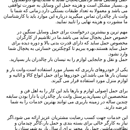
و...بسیار مشکل است و هزینه حمل این وسایل به صورت توافقی
می باشد و معمولا به تعداد طبقات بستگی دارد.زمانی که شما با
وانت بار چالدران تماس میگیرید درباره این موارد باید با کارشناسان
ما مشورت و هزینه نهایی را تایید نمایید.
مهم ترین و بیشترین درخواست برای حمل وسایل سنگین در
خصوص حمل یخچال ساید می باشد.ما در تلاشیم از کارگران
مخصوص حمل ساید که دارای قدرت بدنی بالا و دوره دیده برای
حمل ساید هستند،بهره ببریم تا کوچکترین خسارتی به یخچال شما
وارد نشود.
حمل و نقل و جابجایی لوازم را به نیسان بار چالدران بار بسپارید.
یکی از خودروهای باربری که بسیار مورد استفاده است،وانت بار و
نیسان بار ها می باشد.این خودروها برای حمل انواع کالا و اثاثیه و
لوازم منزل مورد استفاده قرار می گیرند.
برای حمل اصولی لوازم و بارها باید این کار را به اهل فن و
متخصصین آن بسپارید.پرسنل وانت بار چالدران با دارا بودن سابقه
چندین ساله در زمینه باربری می توانند بهترین خدمات را به شما
عرضه دارند.
این خدمات جهت کسب رضایت مشتریان عزیز ارائه می شود.اگر
نیاز به کارگر خالی برای بسته بندی و حمل بار،کاگر چیدمان و
نظافت،ماشین حمل بار مجهز برای ارسال بار به شهرستان یا