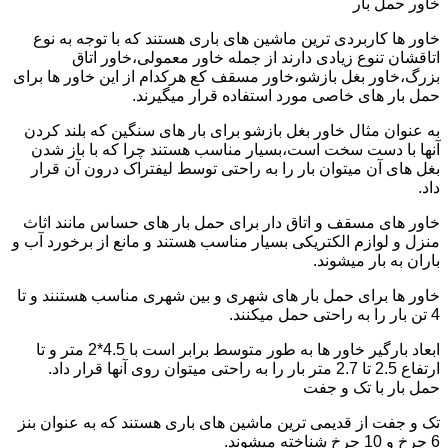
خاور حمل بار
خاور ها کاربردی ترین ماشین های باری هستند که با توجه به نوع
اتاقشان تنوع زیادی دارند از جمله خاور معمولی،خاور اتاق
بزرگ،خاور بغل بازشو،خاور مسقف کع هرکدام از این خاور ها برای
حمل بار های خاصی مورد استفاده قرار میگیرند.
به عنوان مثال خاور بغل بازشو برای بار های سنگین که بلند کردن
آنها با دست سخت است،بسیار مناسب هستند چرا که با باز شدن
بغل های آن میتوان بار را به راحتی توسط لیفتراک درون آن قرار
داد.
خاور های مسقف و اتاق دار برای حمل بار های حساس مانند اثاث
منزل و لوازم الکتریکی بسیار مناسب هستند و مانع از برخورد آب و
باران به بار میشوند.
خاور ها برای حمل بار های شهری و بین شهری مناسب هستنند و تا
4 تن بار را به راحتی حمل میکنند.
ابعاد بارگیر خاور ها به طور متوسط برابر است با 4.5*2 متر و تا
ارتفاع 2.5 تا 2.7 متر بار را به راحتی میتوان روی آنها قرار داد.
حمل بار با تک و جفت
تک و جفت از قدیمی ترین ماشین های باری هستند که به عنوان بنز
6 چرخ و 10 چرخ شناخته میشوند.