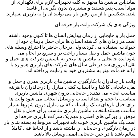
نماید.این ماشین ها مجهز به کلیه تجهیزات لازم برای نگهداری از
مواد آسیب پذیر هستند و مشتریان بدون نگرانی از فاسد
شدن،شکستن یا از بین رفتن بار می توانند آن را به باربری بسپارند.
ویژگی های یک شرکت وانت بار حرفه ای
حمل بار و جابجایی از زمان پیدایش انسان ها تا کنون وجود داشته
است.در زمان های گذشته انسان ها برای حمل بارهای خود از
حیوانات استفاده می کردند،ولی درحال حاضر با اختراع وسیله های
چون ماشین حمل و نقل بسیار راحت تر و سریع تر انجام می
شود.ایده جابجایی با ماشین ها منجر به تاسیس شرکت های حمل و
نقل امروزی شد.در طی سال های شرکت های باربری همواره با
ارائه خدمات بهتر به مشتریان خود به رقابت پرداخته اند.
وانت بار چالدران با بکارگیری ماشین های باربری مدرن و حمل و
نقل،جابجایی کالاها و یا اسباب کشی منازل را درچالدران با هزینه
مناسب انجام می دهد.در جابجایی درون شهری ماشین باربری
متناسب با حجم و تعداد اسباب و وسایل انتخاب می شود.وانت ها
برای حمل بارهای سبک و اسباب کشی منازل درون شهرها بسیار
مناسب هستند.انتخاب ماشین باربری مناسب برای حمل و نقل
موفق از ویژگی های اصلی و مهم یک شرکت باربری حرفه ای
است.یک ماشین باربری خوب باید تجهیزات مربوط به بسته بندی بار
در زمان بارگیری و جابجایی را داشته باشد و از لحاظ فنی کاملا
سالم باشد تا در حین جابجایی ایمنی وسایل بالا باشد.