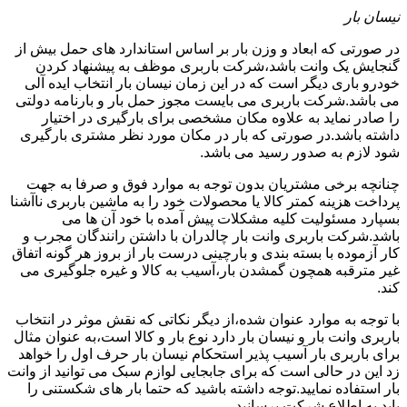
نیسان بار
در صورتی که ابعاد و وزن بار بر اساس استاندارد های حمل بیش از
گنجایش یک وانت باشد،شرکت باربری موظف به پیشنهاد کردن
خودرو باری دیگر است که در این زمان نیسان بار انتخاب ایده آلی
می باشد.شرکت باربری می بایست مجوز حمل بار و بارنامه دولتی
را صادر نماید به علاوه مکان مشخصی برای بارگیری در اختیار
داشته باشد.در صورتی که بار در مکان مورد نظر مشتری بارگیری
شود لازم به صدور رسید می باشد.
چنانچه برخی مشتریان بدون توجه به موارد فوق و صرفا به جهت
پرداخت هزینه کمتر کالا یا محصولات خود را به ماشین باربری ناآشنا
بسپارد مسئولیت کلیه مشکلات پیش آمده با خود آن ها می
باشد.شرکت باربری وانت بار چالدران با داشتن رانندگان مجرب و
کار آزموده با بسته بندی و بارچینی درست بار از بروز هر گونه اتفاق
غیر مترقبه همچون گمشدن بار،آسیب به کالا و غیره جلوگیری می
کند.
با توجه به موارد عنوان شده،از دیگر نکاتی که نقش موثر در انتخاب
باربری وانت بار و نیسان بار دارد نوع بار و کالا است،به عنوان مثال
برای باربری بار آسیب پذیر استحکام نیسان بار حرف اول را خواهد
زد این در حالی است که برای جابجایی لوازم سبک می توانید از وانت
بار استفاده نمایید.توجه داشته باشید که حتما بار های شکستنی را
باید به اطلاع شرکت برسانید.