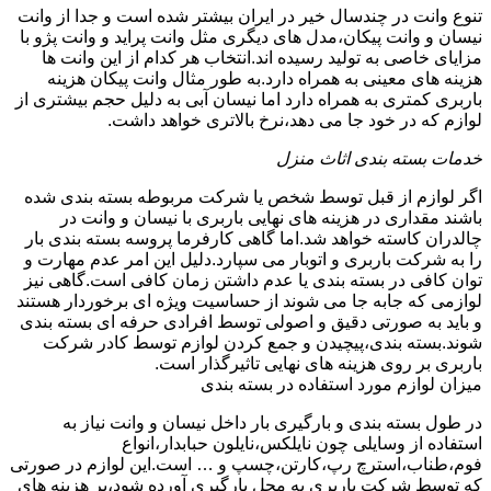
تنوع وانت در چندسال خیر در ایران بیشتر شده است و جدا از وانت
نیسان و وانت پیکان،مدل های دیگری مثل وانت پراید و وانت پژو با
مزایای خاصی به تولید رسیده اند.انتخاب هر کدام از این وانت ها
هزینه های معینی به همراه دارد.به طور مثال وانت پیکان هزینه
باربری کمتری به همراه دارد اما نیسان آبی به دلیل حجم بیشتری از
لوازم که در خود جا می دهد،نرخ بالاتری خواهد داشت.
خدمات بسته بندی اثاث منزل
اگر لوازم از قبل توسط شخص یا شرکت مربوطه بسته بندی شده
باشند مقداری در هزینه های نهایی باربری با نیسان و وانت در
چالدران کاسته خواهد شد.اما گاهی کارفرما پروسه بسته بندی بار
را به شرکت باربری و اتوبار می سپارد.دلیل این امر عدم مهارت و
توان کافی در بسته بندی یا عدم داشتن زمان کافی است.گاهی نیز
لوازمی که جابه جا می شوند از حساسیت ویژه ای برخوردار هستند
و باید به صورتی دقیق و اصولی توسط افرادی حرفه ای بسته بندی
شوند.بسته بندی،پیچیدن و جمع کردن لوازم توسط کادر شرکت
باربری بر روی هزینه های نهایی تاثیرگذار است.
میزان لوازم مورد استفاده در بسته بندی
در طول بسته بندی و بارگیری بار داخل نیسان و وانت نیاز به
استفاده از وسایلی چون نایلکس،نایلون حبابدار،انواع
فوم،طناب،استرچ رپ،کارتن،چسپ و … است.این لوازم در صورتی
که توسط شرکت باربری به محل بارگیری آورده شود،بر هزینه های