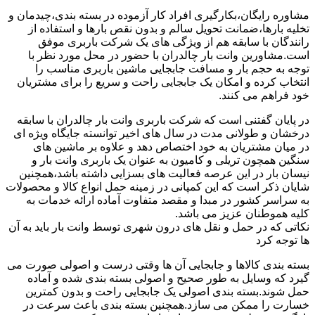
مشاوره رایگان،بکارگیری افراد کار آزموده در بسته بندی،چیدمان و
تخلیه بارها،ضمانت تحویل سالم و بدون نقص بارها و استفاده از
رانندگان با سابقه هم از ویژگی های یک شرکت باربری موفق
است.مشاورین وانت بار چالدران با حضور در محل مورد نظر با
توجه به حجم بار و مسافت جابجایی ماشین باربری مناسب را
انتخاب کرده و امکان یک جابجایی راحت و سریع را برای مشتریان
خود فراهم می کنند.
در پایان گفتنی است که شرکت باربری وانت بار چالدران با سابقه
درخشان و طولانی مدت در سال های اخیر توانسته جایگاه ویژه ای
در میان مشتریان به خود اختصاص دهد و علاوه بر ماشین های
سنگین همچون تریلی و کامیون به عنوان یک باربری وانت بار و
نیسان بار در این عرصه فعالیت های بسزایی داشته باشد،همچنین
شایان ذکر است که این کمپانی در زمینه حمل انواع کالا و محصولات
به سراسر کشور در مبدا و مقصد متفاوت آماده ارائه خدمات به
کلیه هموطنان عزیز می باشد.
نکاتی که در حمل و نقل های درون شهری توسط وانت بار باید به آن
ها توجه کرد
بسته بندی کالاها و جابجایی آن ها وقتی درست و اصولی صورت می
گیرد که وسایل به طور صحیح و اصولی بسته بندی شده و آماده
حمل شوند.بسته بندی اصولی یک جابجایی راحت و بدون کمترین
خسارت را ممکن می سازد.همچنین بسته بندی باعث سرعت در