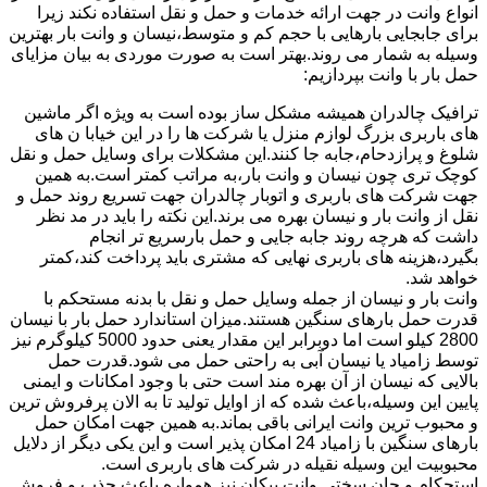
انواع وانت در جهت ارائه خدمات و حمل و نقل استفاده نکند زیرا
برای جابجایی بارهایی با حجم کم و متوسط،نیسان و وانت بار بهترین
وسیله به شمار می روند.بهتر است به صورت موردی به بیان مزایای
حمل بار با وانت بپردازیم:
ترافیک چالدران همیشه مشکل ساز بوده است به ویژه اگر ماشین
های باربری بزرگ لوازم منزل یا شرکت ها را در این خیابا ن های
شلوغ و پرازدحام،جابه جا کنند.این مشکلات برای وسایل حمل و نقل
کوچک تری چون نیسان و وانت بار،به مراتب کمتر است.به همین
جهت شرکت های باربری و اتوبار چالدران جهت تسریع روند حمل و
نقل از وانت بار و نیسان بهره می برند.این نکته را باید در مد نظر
داشت که هرچه روند جابه جایی و حمل بارسریع تر انجام
بگیرد،هزینه های باربری نهایی که مشتری باید پرداخت کند،کمتر
خواهد شد.
وانت بار و نیسان از جمله وسایل حمل و نقل با بدنه مستحکم با
قدرت حمل بارهای سنگین هستند.میزان استاندارد حمل بار با نیسان
2800 کیلو است اما دوبرابر این مقدار یعنی حدود 5000 کیلوگرم نیز
توسط زامیاد یا نیسان آبی به راحتی حمل می شود.قدرت حمل
بالایی که نیسان از آن بهره مند است حتی با وجود امکانات و ایمنی
پایین این وسیله،باعث شده که از اوایل تولید تا به الان پرفروش ترین
و محبوب ترین وانت ایرانی باقی بماند.به همین جهت امکان حمل
بارهای سنگین با زامیاد 24 امکان پذیر است و این یکی دیگر از دلایل
محبوبیت این وسیله نقیله در شرکت های باربری است.
استحکام و جان سختی وانت پیکان نیز همواره باعث جذب و فروش