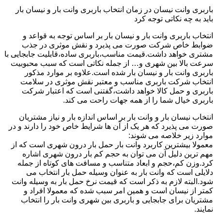
باربری وانت نیسان در زمان انتخاب باربری وانت بار و نیسان بار
باید به چه نکاتی توجه کرد
انتخاب باربری وانت بار و نیسان بار بر اساس توجه به قواعد و
ضوابط خاص شرکت صورت می پذیرد و نقش موثری در جذب
مشتری خواهد داشت.قیمت مناسب،باربری ساده،قابلیت جابجایی با
سرعت بالا بین شهری و… از جمله نکاتی است که سبب محبوبیت
باربری وانت بار و نیسان بار شده است.علاوه بر موارد مذکور
انتخاب شرکت باربری مناسب و معتبر نقش موثری در سلامت
باربری و حمل کالا خواهد داشت،گفتنی است که اعتبار شرکت
باربری خیال شما را از همه جهات راحت می کند.
انتخاب نیسان بار و وانت بار بر اساس اندازه بار و نیاز مشتریان
صورت می پذیرد که هر یک از آن ها شرایط خاص خود را دارند و در
موارد زیر خلاصه می شوند:
معمولا بیشترین کاربرد وانت بار حمل بار درون شهری است که از
مهم ترین دلیل آن می توان به حجم کم بار درون شهری اشاره
کرد.وزن کم،حجم و ابعاد متناسب و مسافت های کوتاه از جمله
دلایلی است که وانت بار به عنوان وسیله حمل بار انتخاب می
شود.البته لازم به ذکر است که قیمت نرخ حمل بار به وسیله وانت
کمتر از نیسان است و همین امر سبب شده که معمولا افراد و
مشتریان برای جابجایی و باربری بین شهری وانت بار را انتخاب
نمایند.