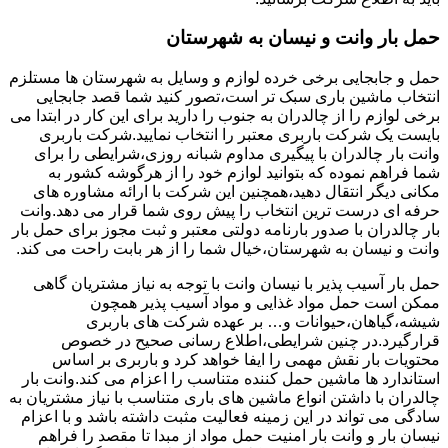
حمل بار وانت و نیسان به شهرستان
حمل و جابجایی برخی خرده لوازم و وسایل به شهرستان ها مستلزم
انتخاب ماشین باری سبک تر است،تصور کنید شما قصد جابجایی
برخی لوازم را از چالدران به جنوب را دارید برای این کار در ابتدا می
بایست یک شرکت باربری معتبر را انتخاب نمایید.شرکت باربری
وانت بار چالدران با پیگیری مداوم شبانه روزی،شرایطی را برای
شما فراهم نموده که بتوانید لوازم خود را از هرگوشه کشور به
مکانی دیگر انتقال دهید،همچنین این شرکت با ارائه مشاوره های
حرفه ای درست ترین انتخاب را پیش روی شما قرار می دهد.وانت
بار چالدران با صدور بارنامه دولتی معتبر و ثبت مجوز برای حمل بار
وانت و نیسان به شهرستان،خیال شما را از هر بابت راحت می کند.
حمل بار آسیب پذیر با نیسان وانت با توجه به نیاز مشتریان گاهی
ممکن است حمل مواد غذایی و مواد آسیب پذیر همچون
شیشه،گیاهان،حیوانات و… بر عهده شرکت های باربری
قرارگیرد.در چنین شرایطی،اطلاع رسانی صحیح در خصوص
محتویات بار نقش مهمی را ایفا خواهد کرد و باربری بر اساس
استاندارد ها ماشین حمل کننده متناسب را اعزام می کند.وانت بار
چالدران با داشتن انواع ماشین های باری متناسب با نیاز مشتریان به
سادگی می تواند در این زمینه فعالیت مثبت داشته باشد و با اعزام
نیسان بار و وانت بار امنیت حمل مواد از مبدا تا مقصد را فراهم