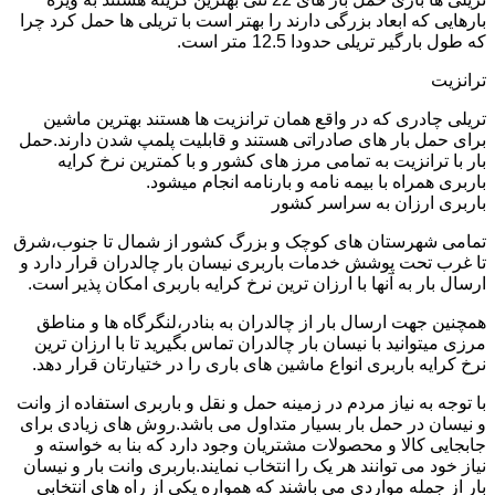
بارهایی که ابعاد بزرگی دارند را بهتر است با تریلی ها حمل کرد چرا
که طول بارگیر تریلی حدودا 12.5 متر است.
ترانزیت
تریلی چادری که در واقع همان ترانزیت ها هستند بهترین ماشین
برای حمل بار های صادراتی هستند و قابلیت پلمپ شدن دارند.حمل
بار با ترانزیت به تمامی مرز های کشور و با کمترین نرخ کرایه
باربری همراه با بیمه نامه و بارنامه انجام میشود.
باربری ارزان به سراسر کشور
تمامی شهرستان های کوچک و بزرگ کشور از شمال تا جنوب،شرق
تا غرب تحت پوشش خدمات باربری نیسان بار چالدران قرار دارد و
ارسال بار به آنها با ارزان ترین نرخ کرایه باربری امکان پذیر است.
همچنین جهت ارسال بار از چالدران به بنادر،لنگرگاه ها و مناطق
مرزی میتوانید با نیسان بار چالدران تماس بگیرید تا با ارزان ترین
نرخ کرایه باربری انواع ماشین های باری را در ختیارتان قرار دهد.
با توجه به نیاز مردم در زمینه حمل و نقل و باربری استفاده از وانت
و نیسان در حمل بار بسیار متداول می باشد.روش های زیادی برای
جابجایی کالا و محصولات مشتریان وجود دارد که بنا به خواسته و
نیاز خود می توانند هر یک را انتخاب نمایند.باربری وانت بار و نیسان
بار از جمله مواردی می باشند که همواره یکی از راه های انتخابی