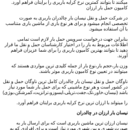
میکنند تا بتوانند کمترین نرخ کرایه باربری را برایتان فراهم آورد.
کامیون حمل بار ارزان
در شرکت حمل و نقل نیسان بار چالدران باربری به صورت
تخصصی انجام میشود و برای هر نوع باری از ماشین باری متناسب
با آن استفاده میشود.
بنابراین جهت درخواست سرویس حمل بار لازم است تمامی
اطلاعات مربوط به بار را در اختیار کارشناسان حمل و نقل ما قرار
دهید تا بتوانند بهترین کامیون باربری را برای شما عزیزان فراهم
آورند.
وزن بار،حجم بار،نوع بار از جمله کلیدی ترین مواردی هستند که
میتوانند در تعیین نوع کامیون باربری موثر باشند.
ناوگان حمل و نقل نیسان بار چالدران کامل ترین ناوگان حمل و نقل
در کشور است و هر نوع ماشینی که برای حمل بار شما مورد نیاز
باشد (نیسان،خاور،تک،جفت،تریلی،ایسوزو،ترانزیت،کمرشکن،بوژی)
را میتواند با ارزان ترین نرخ کرایه باربری برایتان فراهم آورد.
نیسان بار ارزان در چالدران
نیسان ارزان ترین ماشین باربری است که برای ارسال بار به
صورت شهری و بین شهری مورد نیاز است و برای افرادی که به