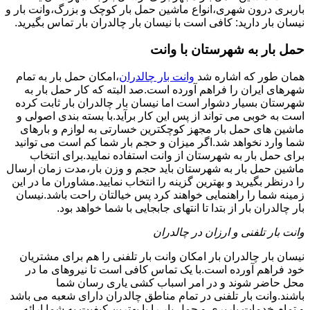
باربری درون شهری،انواع ماشین حمل بار کوچک و بزرگ،وانت بار و
نیسان بار دارید: کافی است با نیسان بار چالدران بار تماس بگیرید.
حمل بار به شهرستان با وانت
همان طور که اشاره شد
وانت بار چالدران
،امکان حمل بار به تمام
شهرهای ایران را فراهم آورده است.صد البته که کار حمل بار به
شهرستان بسیار دشوار است اما نیسان بار چالدران بار ثابت کرده
است به خوبی می تواند از پس این کار برآید.با بسته بندی اصولی و
ماشین های حمل بار مجهز کوچکترین خسارتی به لوازم و بارهای
شما وارد نخواهد شد.اگر میزان و حجم بار شما کم است می توانید
برای حمل بار به شهرستان از وانت استفاده نمایید.برای انتخاب
ماشین حمل بار به شهرستان باید حجم و وزن بار،مدت زمان ارسال
را درنظر بگیرید و بهترین گزینه را انتخاب نمایید.مشاوران ما در این
زمینه شما را راهنمایی خواهند کرد پس خیالتان راحت باشد.نیسان
بار چالدران بار از بتدا تا انتهای جابجایی با شما خواهد بود.
وانت بار تلفنی و ارزان در چالدران
نیسان بار چالدران بار امکان وانت بار تلفنی را هم برای مشتریان
خود فراهم آورده است.با یک تماس کافی است تا نیروهای ما در
محل حاضر شوند و در امر اسباب کشی یاری رسان شما
باشند.وانت بار تلفنی در تمام مناطق چالدران دارای شعبه می باشد
و تمام خدمات باربری و حمل بار را با بهترین کیفیت به شما ارائه