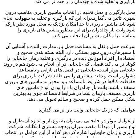
بارگیری و تخلیه شده و چیدمان را راحت تر می کند.
محل بارگیری و محل تخلیه در انتخاب ماشین باربری مناسب درون
شهری تاثیر می گذارد.برای این که بارگیری و تخلیه به سهولت انجام
شود باید ماشین باربری تا حد امکان نزدیک به محل مورد نظر پارک
شود.وانت بار چالدران برای این منظورماشین های باربری را
متناسب با مکان مشتریان انتخاب می کند.
سرعت حمل و نقل به مسافت حمل بار،مهارت راننده و آشنایی آن
با مسیرهای درون شهر بستگی دارد.البته بسته بندی صحیح و
استفاده از افراد آموزش دیده در بارگیری و تخلیه زمان جابجایی را
کوتاه تر می کند.فصلی که جابجایی در آن انجام می شود هم در روند
جابجایی موثر است،جابجایی در فصل های بارانی و نامساعد
دشوارتر است و دقت بیشتری را می طلبد.شرکت باربری برای
حفاظت کالاها در شرایط نامساعد باید مجهز به ماشین های باربری
مسقف باشند.وانت بار چالدران با دارا بودن انواع ماشین های
باربری مسقف بارهای شما در شرایط نامساعد جوی به بهترین
شکل ممکن حمل کرده و صحیح و سالم تحویل می دهد.
عواملی که در یک جابجایی وانت بار اثر می گذارند
از عوامل موثر در جابجایی می توان به نوع بار و اندازه آن،طول و
نوع مسیر از مبدا تا مقصد،میزان بودجه مشتری،امکانات شرکت
باربری و زمان جابجایی اشاره کرد.هر کدام از این عوامل در انتخاب