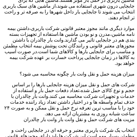
ماشین باربری در حمل بار موثر هستند.ماشین هایی که برای
جابجایی درون شهری استفاده می شوند،از ماشین های سبک باربری
انتخاب می شوند تا جابجایی بار داخل شهرها را به صرفه تر و راحت
تر انجام دهند.
موارد دیگری مانند مجوز معتبر قانونی شرکت باربری،داشتن بیمه
نامه ماشین،مدرن و نو بودن ماشین ها،استفاده از تجهیزات بسته
بندی هم در جابجایی تاثیر می گذارند.وانت بار چالدران با داشتن
مجوزهای معتبر قانونی و رانندگان تحت پوشش بیمه انتخاب مطمئن
و مناسب برای جابجایی بارها و کالاهای شما است.در صورت آسیب
به کالاها در زمان جابجایی پرداخت خسارت بر عهده شرکت بیمه
خواهد بود.
میزان هزینه حمل و نقل وانت بار چگونه محاسبه می شود؟
شرکت های حمل و نقل میزان هزینه جابجایی بارها را بر اساس
حجم و نوع کالای حمل شده،تعداد دفعات حمل بار و استفاده از
خدمات و تجهیزات شرکت محاسبه می کنند.وانت بار چالدران با
حذف تمام واسطه ها و در اختیار داشتن تعداد زیاد راننده خدمات
خود را با مناسب ترین تعرفه نرخ حمل و نقل ممکن و به صورت ۲۴
ساعت شبانه روزی به مشتریان ارائه می دهد.
مزیت های شرکت حمل و نقل وانت بار وانت بار چالدران
انتخاب یک شرکت باربری معتبر و حرفه ای در جابجایی راحت و
مطمئن بسیار مهم است.این شرکت ها باید دارای مجوزهای قانونی