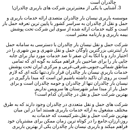
چالدران است
آشنایی با یکی از معتبرترین شرکت های باربری چالدران!
موسسه باربری نیسان بار چالدران متصدی ارائه خدمات باربری و
حمل و نقل از چالدران به سراسر کشور با پایین ترین تعرفه حمل بار
است و کلیه خدمات ارائه شده از سوی این شرکت تحت پوشش
بیمه باربری و بارنامه معتبر است.
شرکت حمل و نقل نیسان بار چالدران با دسترسی به سامانه حمل
بار اینترنتی بزرگترین ناوگان حمل و نقل شهری و بین شهری را در
اختیار دارد و با اتکا به آن صفر تا صد خدمات مورد نیاز برای جابه
جایی بار را برای صاحبین بار فراهم میکند به گونه ای که تمامی
مناطق شمالی،جنوبی،شرقی،غربی و مرکزی ایران تحت پوشش
خدمات باربری نیسان بار چالدران قرار دارد،تنها نکته ای که لازم
است بر روی آن تاکید داشته باشیم این است که مبدا بارگیری در
نیسان بار چالدران تنها از چالدران و حومه چالدران است و برای
حمل بار از مبدا سایر شهرستان ها سرویس نداریم.
بهترین شرکت حمل و نقل در چالدران کدام است؟
شرکت های حمل و نقل متعددی در چالدران وجود دارند که به طرق
مختلف مشغول به ارائه خدمات باربری هستند اما در این میان
بهترین شرکت حمل و نقل،شرکتیست که خدمات به
روز،ارزان،جامع را در کوتاه ترین زمان ممکن برای مشتریان خود
فراهم میکند و باربری نیسان بار چالدران یکی از بهترین باربری