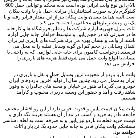
بالای این نوع وانت ایرانی بوده است.بدنه محکم و توانایی حمل 600
کیلوگرم بار به صورت استاندارد،از مزایای حمل بار با وانت پیکان
است.البته همانند نیسان،وانت پیکان نیز از این مقدار فراتر رفته و تا
یک تن و بیشتر،بارهای مختلفی را جابه جا می کند.
اثاث منزل،جهیزیه،لوازم شرکت ها و دفاتر،فروشگاه ها و کارخانه
ها در صورتی که در حجم پایین و متوسط خواهان جابه جایی لوازم
باشند،از وانت و نیسان بهره می برند.شرکت های باربری نیز برای
انتقال وسایلی در حجم کم این گونه وسایل نقلیه را به محل می
فرستند.درخواست کامیون برای جابه جایی لوازمی که به راحتی با
نیسان یا انواع وانت حمل می شود،فقط هزینه های باربری را
افزایش می دهد.
وانت باریا باردو از محبوب ترین وسایل حمل و نقل و باربری در
ایران به شمار می رود.چندین سال از تولید آخرین باردوهای ایران
خودرو می گذرد اما هنوز در خیابان و محله های چالدران به وفور
شاهد رفت و آمد و حضور این وسیله باربری محبوب و کارآمد
هستیم.
وانت پیکان قیمت پایین و قدرت خوبی دارد از این رو اقشار مختلف
جامعه قادر به خرید و کسب درامد از آن هستند.هزینه نگه داری و
قیمت خرید قطعات باردو نیز پایین و به صرفه است.به لطف شاسی
مستحکم وانت پیکان قادر به جابه جایی حدود یک تن بار و اثاث
خواهیم بود.
محاسبه هزینه های حمل بار با وانت و نیسان