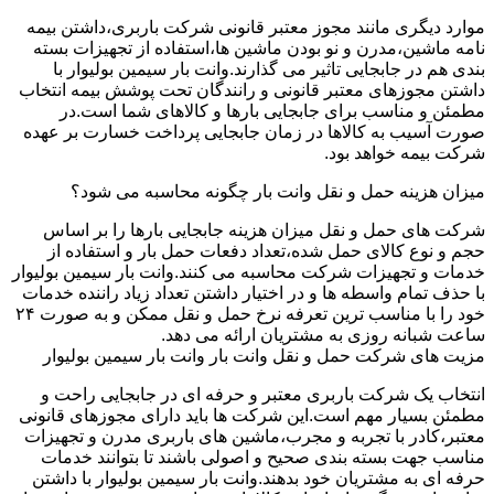
موارد دیگری مانند مجوز معتبر قانونی شرکت باربری،داشتن بیمه
نامه ماشین،مدرن و نو بودن ماشین ها،استفاده از تجهیزات بسته
بندی هم در جابجایی تاثیر می گذارند.وانت بار سیمین بولیوار با
داشتن مجوزهای معتبر قانونی و رانندگان تحت پوشش بیمه انتخاب
مطمئن و مناسب برای جابجایی بارها و کالاهای شما است.در
صورت آسیب به کالاها در زمان جابجایی پرداخت خسارت بر عهده
شرکت بیمه خواهد بود.
میزان هزینه حمل و نقل وانت بار چگونه محاسبه می شود؟
شرکت های حمل و نقل میزان هزینه جابجایی بارها را بر اساس
حجم و نوع کالای حمل شده،تعداد دفعات حمل بار و استفاده از
خدمات و تجهیزات شرکت محاسبه می کنند.وانت بار سیمین بولیوار
با حذف تمام واسطه ها و در اختیار داشتن تعداد زیاد راننده خدمات
خود را با مناسب ترین تعرفه نرخ حمل و نقل ممکن و به صورت ۲۴
ساعت شبانه روزی به مشتریان ارائه می دهد.
مزیت های شرکت حمل و نقل وانت بار وانت بار سیمین بولیوار
انتخاب یک شرکت باربری معتبر و حرفه ای در جابجایی راحت و
مطمئن بسیار مهم است.این شرکت ها باید دارای مجوزهای قانونی
معتبر،کادر با تجربه و مجرب،ماشین های باربری مدرن و تجهیزات
مناسب جهت بسته بندی صحیح و اصولی باشند تا بتوانند خدمات
حرفه ای به مشتریان خود بدهند.وانت بار سیمین بولیوار با داشتن