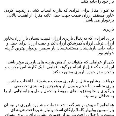
بار خود را جابه کنند.
به عنوان مثال برای افرادی که نیاز به اسباب کشی دارند،پیدا کردن
خاور مسقف ارزان قیمت جهت حمل اثاثیه منزل از اهمیت بالایی
برخودار می باشد.
باربری
برای افرادی که به دنبال باربری ارزان قیمت،نیسان بار ارزان،خاور
ارزان،تریلی ارزان،کمرشکن ارزان،تک و جفت ارزان برای حمل و
جابه جایی بارهایشان هستند،نیسان بار سیمین بولیوار بهترین گزینه
خواهد بود.
یکی از عواملی که میتواند در کاهش هزینه های باربری موثر باشد
این است که قبل از انجام هرگونه اقدامی با یک کارشناس مجرب و
با تجربه در حوزه باربری مشورت کند.
دریافت مشاوره قبل از باربری موجب میشود تا با انتخاب ماشین
باری متناسب با حجم و وزن بار و همچنین زمانبندی تخصصی
بارگیری و تخلیه،هزینه های مربوط به حمل ونقل و جابه جایی بار را
به حداقل برسانید.
همانطور که پیش تر هم گفته شد خدمات مشاوره باربری در نیسان
بار سیمین بولیوار کاملا رایگان است و نیاز به پرداخت هزینه ای
نیست تا با خیال راحت بتوانید از خدمات مشاوره ای باربری نیسان