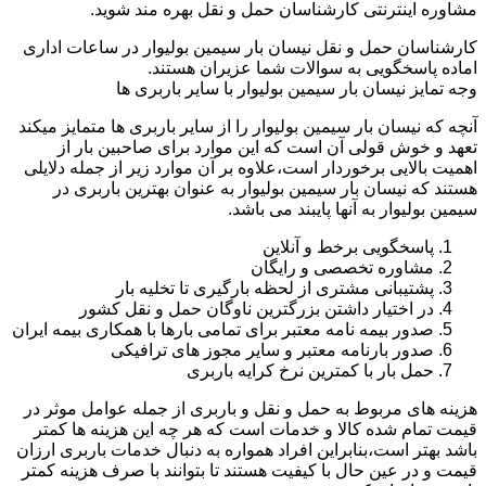
مشاوره اینترنتی کارشناسان حمل و نقل بهره مند شوید.
کارشناسان حمل و نقل نیسان بار سیمین بولیوار در ساعات اداری
اماده پاسخگویی به سوالات شما عزیران هستند.
وجه تمایز نیسان بار سیمین بولیوار با سایر باربری ها
آنچه که نیسان بار سیمین بولیوار را از سایر باربری ها متمایز میکند
تعهد و خوش قولی آن است که این موارد برای صاحبین بار از
اهمیت بالایی برخوردار است،علاوه بر آن موارد زیر از جمله دلایلی
هستند که نیسان بار سیمین بولیوار به عنوان بهترین باربری در
سیمین بولیوار به آنها پایبند می باشد.
پاسخگویی برخط و آنلاین
مشاوره تخصصی و رایگان
پشتیبانی مشتری از لحظه بارگیری تا تخلیه بار
در اختیار داشتن بزرگترین ناوگان حمل و نقل کشور
صدور بیمه نامه معتبر برای تمامی بارها با همکاری بیمه ایران
صدور بارنامه معتبر و سایر مجوز های ترافیکی
حمل بار با کمترین نرخ کرایه باربری
هزینه های مربوط به حمل و نقل و باربری از جمله عوامل موثر در
قیمت تمام شده کالا و خدمات است که هر چه این هزینه ها کمتر
باشد بهتر است،بنابراین افراد همواره به دنبال خدمات باربری ارزان
قیمت و در عین حال با کیفیت هستند تا بتوانند با صرف هزینه کمتر