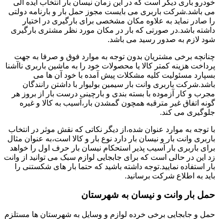
خودرو باری دیگر است که در این زمان نیسان بار انتخاب ایده آلی
می باشد.شرکت باربری می بایست مجوز حمل بار و بارنامه دولتی
را صادر نماید به علاوه مکان مشخصی برای بارگیری در اختیار
داشته باشد.در صورتی که بار در مکان مورد نظر مشتری بارگیری
شود لازم به صدور رسید می باشد.
چنانچه برخی مشتریان بدون توجه به موارد فوق و صرفا به جهت
پرداخت هزینه کمتر کالا یا محصولات خود را به ماشین باربری ناآشنا
بسپارد مسئولیت کلیه مشکلات پیش آمده با خود آن ها می
باشد.شرکت باربری وانت بار سیمین بولیوار با داشتن رانندگان
مجرب و کار آزموده با بسته بندی و بارچینی درست بار از بروز هر
گونه اتفاق غیر مترقبه همچون گمشدن بار،آسیب به کالا و غیره
جلوگیری می کند.
با توجه به موارد عنوان شده،از دیگر نکاتی که نقش موثر در انتخاب
باربری وانت بار و نیسان بار دارد نوع بار و کالا است،به عنوان مثال
برای باربری بار آسیب پذیر استحکام نیسان بار حرف اول را خواهد
زد این در حالی است که برای جابجایی لوازم سبک می توانید از وانت
بار استفاده نمایید.توجه داشته باشید که حتما بار های شکستنی را
باید به اطلاع شرکت برسانید.
حمل بار وانت و نیسان به شهرستان
حمل و جابجایی برخی خرده لوازم و وسایل به شهرستان ها مستلزم