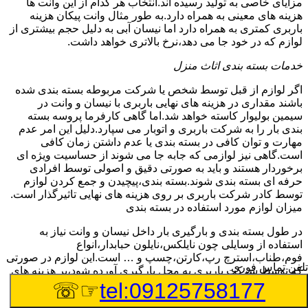
مزایای خاصی به تولید رسیده اند.انتخاب هر کدام از این وانت ها
هزینه های معینی به همراه دارد.به طور مثال وانت پیکان هزینه
باربری کمتری به همراه دارد اما نیسان آبی به دلیل حجم بیشتری از
لوازم که در خود جا می دهد،نرخ بالاتری خواهد داشت.
خدمات بسته بندی اثاث منزل
اگر لوازم از قبل توسط شخص یا شرکت مربوطه بسته بندی شده
باشند مقداری در هزینه های نهایی باربری با نیسان و وانت در
سیمین بولیوار کاسته خواهد شد.اما گاهی کارفرما پروسه بسته
بندی بار را به شرکت باربری و اتوبار می سپارد.دلیل این امر عدم
مهارت و توان کافی در بسته بندی یا عدم داشتن زمان کافی
است.گاهی نیز لوازمی که جابه جا می شوند از حساسیت ویژه ای
برخوردار هستند و باید به صورتی دقیق و اصولی توسط افرادی
حرفه ای بسته بندی شوند.بسته بندی،پیچیدن و جمع کردن لوازم
توسط کادر شرکت باربری بر روی هزینه های نهایی تاثیرگذار است.
میزان لوازم مورد استفاده در بسته بندی
در طول بسته بندی و بارگیری بار داخل نیسان و وانت نیاز به
استفاده از وسایلی چون نایلکس،نایلون حبابدار،انواع
فوم،طناب،استرچ رپ،کارتن،چسپ و … است.این لوازم در صورتی
تلفن تماس فوری
که توسط شرکت باربری به محل بارگیری آورده شود،بر هزینه های
نهایی می افزاید.
☞☏
tel:09125758177
چیدمان بار و اثاث