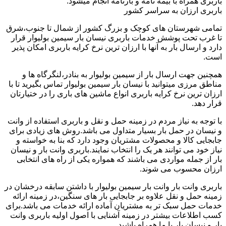
باربری همراه با بیمه نامه و بارنامه انجام میشود.
باربری ارزان به سراسر کشور
تمامی شهرستان های کوچک و بزرگ کشور از شمال تا جنوب،شرق
تا غرب تحت پوشش خدمات باربری نیسان بار سیمین بولیوار قرار
دارد و ارسال بار به آنها با ارزان ترین نرخ کرایه باربری امکان پذیر
است.
همچنین جهت ارسال بار از سیمین بولیوار به بنادر،لنگرگاه ها و
مناطق مرزی میتوانید با نیسان بار سیمین بولیوار تماس بگیرید تا با
ارزان ترین نرخ کرایه باربری انواع ماشین های باری را در ختیارتان
قرار دهد.
با توجه به نیاز مردم در زمینه حمل و نقل و باربری استفاده از وانت
و نیسان در حمل بار بسیار متداول می باشد.روش های زیادی برای
جابجایی کالا و محصولات مشتریان وجود دارد که بنا به خواسته و
نیاز خود می توانند هر یک را انتخاب نمایند.باربری وانت بار و نیسان
بار از جمله مواردی می باشند که همواره یکی از راه های انتخابی
ارزان محسوب می شوند.
باربری وانت بار وانت بار سیمین بولیوار با داشتن سابقه درخشان در
زمینه حمل و نقل علاوه بر جابجایی بار های سنگین،در زمینه ارائه
خدمات حمل سبک تر به مشتریان آماده ارائه خدمات می باشد.برای
کسب اطلاعات بیشتر در زمینه آشنایی با اصول اولیه باربری وانت
بار و نیسان بار با ما همراه باشید.