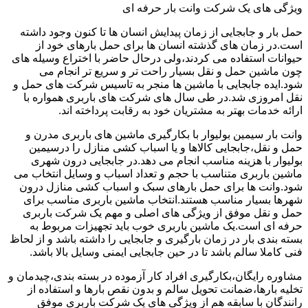
ویژگی های یک شرکت وانت بار حرفه ای
حمل بار و جابجایی از زمان پیدایش انسان ها تا کنون وجود داشته
است.در زمان های گذشته انسان ها برای حمل بارهای خود از
حیوانات استفاده می کردند،ولی درحال حاضر با اختراع وسیله های
چون ماشین حمل و نقل بسیار راحت تر و سریع تر انجام می
شود.ایده جابجایی با ماشین ها منجر به تاسیس شرکت های حمل و
نقل امروزی شد.در طی سال های شرکت های باربری همواره با
ارائه خدمات بهتر به مشتریان خود به رقابت پرداخته اند.
وانت بار سیمین بولیوار با بکارگیری ماشین های باربری مدرن و
حمل و نقل،جابجایی کالاها و یا اسباب کشی منازل را درسیمین
بولیوار با هزینه مناسب انجام می دهد.در جابجایی درون شهری
ماشین باربری متناسب با حجم و تعداد اسباب و وسایل انتخاب می
شود.وانت ها برای حمل بارهای سبک و اسباب کشی منازل درون
شهرها بسیار مناسب هستند.انتخاب ماشین باربری مناسب برای
حمل و نقل موفق از ویژگی های اصلی و مهم یک شرکت باربری
حرفه ای است.یک ماشین باربری خوب باید تجهیزات مربوط به
بسته بندی بار در زمان بارگیری و جابجایی را داشته باشد و از لحاظ
فنی کاملا سالم باشد تا در حین جابجایی ایمنی وسایل بالا باشد.
مشاوره رایگان،بکارگیری افراد کار آزموده در بسته بندی،چیدمان و
تخلیه بارها،ضمانت تحویل سالم و بدون نقص بارها و استفاده از
رانندگان با سابقه هم از ویژگی های یک شرکت باربری موفق