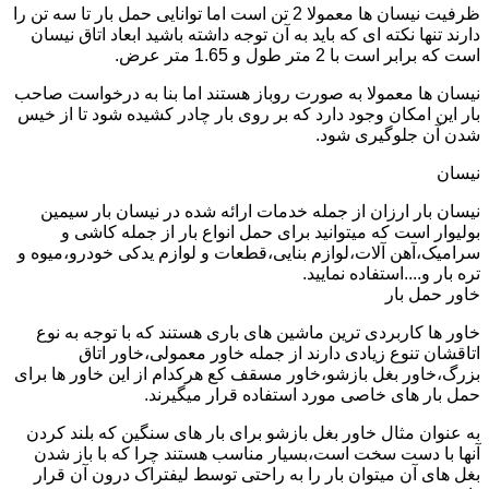
ظرفیت نیسان ها معمولا 2 تن است اما توانایی حمل بار تا سه تن را
دارند تنها نکته ای که باید به آن توجه داشته باشید ابعاد اتاق نیسان
است که برابر است با 2 متر طول و 1.65 متر عرض.
نیسان ها معمولا به صورت روباز هستند اما بنا به درخواست صاحب
بار این امکان وجود دارد که بر روی بار چادر کشیده شود تا از خیس
شدن آن جلوگیری شود.
نیسان
نیسان بار ارزان از جمله خدمات ارائه شده در نیسان بار سیمین
بولیوار است که میتوانید برای حمل انواع بار از جمله کاشی و
سرامیک،آهن آلات،لوازم بنایی،قطعات و لوازم یدکی خودرو،میوه و
تره بار و....استفاده نمایید.
خاور حمل بار
خاور ها کاربردی ترین ماشین های باری هستند که با توجه به نوع
اتاقشان تنوع زیادی دارند از جمله خاور معمولی،خاور اتاق
بزرگ،خاور بغل بازشو،خاور مسقف کع هرکدام از این خاور ها برای
حمل بار های خاصی مورد استفاده قرار میگیرند.
به عنوان مثال خاور بغل بازشو برای بار های سنگین که بلند کردن
آنها با دست سخت است،بسیار مناسب هستند چرا که با باز شدن
بغل های آن میتوان بار را به راحتی توسط لیفتراک درون آن قرار