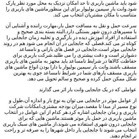
شود باید ماشین باربری تا حد امکان نزدیک به محل مورد نظر پارک
شود.وانت بار سیمین بولیوار برای این منظورماشین های باربری را
متناسب با مکان مشتریان انتخاب می کند.
سرعت حمل و نقل به مسافت حمل بار،مهارت راننده و آشنایی آن
با مسیرهای درون شهر بستگی دارد.البته بسته بندی صحیح و
استفاده از افراد آموزش دیده در بارگیری و تخلیه زمان جابجایی را
کوتاه تر می کند.فصلی که جابجایی در آن انجام می شود هم در روند
جابجایی موثر است،جابجایی در فصل های بارانی و نامساعد
دشوارتر است و دقت بیشتری را می طلبد.شرکت باربری برای
حفاظت کالاها در شرایط نامساعد باید مجهز به ماشین های باربری
مسقف باشند.وانت بار سیمین بولیوار با دارا بودن انواع ماشین های
باربری مسقف بارهای شما در شرایط نامساعد جوی به بهترین
شکل ممکن حمل کرده و صحیح و سالم تحویل می دهد.
عواملی که در یک جابجایی وانت بار اثر می گذارند
از عوامل موثر در جابجایی می توان به نوع بار و اندازه آن،طول و
نوع مسیر از مبدا تا مقصد،میزان بودجه مشتری،امکانات شرکت
باربری و زمان جابجایی اشاره کرد.هر کدام از این عوامل در انتخاب
ماشین باربری در حمل بار موثر هستند.ماشین هایی که برای
جابجایی درون شهری استفاده می شوند،از ماشین های سبک باربری
انتخاب می شوند تا جابجایی بار داخل شهرها را به صرفه تر و راحت
تر انجام دهند.