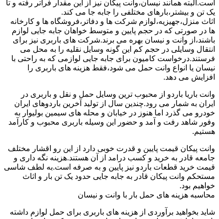
است.البته همانند نیسان،وانت پیکان نیز از این مقدار فراتر رفته و تا
یک تن و بیشتر،بارهای مختلفی را جابه جا می کند.
اثاث منزل،جهیزیه،لوازم شرکت ها و دفاتر،فروشگاه ها و کارخانه
ها در صورتی که در حجم پایین و متوسط خواهان جابه جایی لوازم
باشند،از وانت و نیسان بهره می برند.شرکت های باربری نیز برای
انتقال وسایلی در حجم کم این گونه وسایل نقلیه را به محل می
فرستند.درخواست کامیون برای جابه جایی لوازمی که به راحتی با
نیسان یا انواع وانت حمل می شود،فقط هزینه های باربری را
افزایش می دهد.
وانت باریا باردو از محبوب ترین وسایل حمل و نقل و باربری در
ایران به شمار می رود.چندین سال از تولید آخرین باردوهای ایران
خودرو می گذرد اما هنوز در خیابان و محله های سیمین بولیوار به
وفور شاهد رفت و آمد و حضور این وسیله باربری محبوب و کارآمد
هستیم.
وانت پیکان قیمت پایین و قدرت خوبی دارد از این رو اقشار مختلف
جامعه قادر به خرید و کسب درامد از آن هستند.هزینه نگه داری و
قیمت خرید قطعات باردو نیز پایین و به صرفه است.به لطف شاسی
مستحکم وانت پیکان قادر به جابه جایی حدود یک تن بار و اثاث
خواهیم بود.
محاسبه هزینه های حمل بار با وانت و نیسان
شاید بخواهید برآوردی از هزینه های باربری برای حمل لوازم داشته