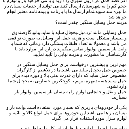
اگر قصد حمل بار درون شهری را دارید و یا می خواهید بار و لوازم با
حجم کم را به شهرستان ارسال کنید می توانید از خدمات نیسان بار
ما بهره مند شوید.تمام ارسال ها با بارنامه و بیمه نامه معتبر انجام
خواهد شد.
هزینه حمل وسایل سنگین چقدر است؟
حمل وسایلی مانند تردمیل،یخچال ساید با ساید،پیانو،گاوصندوق
و...بسیار مشکل است و هزینه حمل این وسایل به صورت توافقی
می باشد و معمولا به تعداد طبقات بستگی دارد.زمانی که شما با
وانت بار سیمین بولیوار تماس میگیرید درباره این موارد باید با
کارشناسان ما مشورت و هزینه نهایی را تایید نمایید.
مهم ترین و بیشترین درخواست برای حمل وسایل سنگین در
خصوص حمل یخچال ساید می باشد.ما در تلاشیم از کارگران
مخصوص حمل ساید که دارای قدرت بدنی بالا و دوره دیده برای
حمل ساید هستند،بهره ببریم تا کوچکترین خسارتی به یخچال شما
وارد نشود.
حمل و نقل و جابجایی لوازم را به نیسان بار سیمین بولیوار بار
بسپارید.
یکی از خودروهای باربری که بسیار مورد استفاده است،وانت بار و
نیسان بار ها می باشد.این خودروها برای حمل انواع کالا و اثاثیه و
لوازم منزل مورد استفاده قرار می گیرند.
برای حمل اصولی لوازم و بارها باید این کار را به اهل فن و