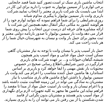
انتخاب ماشین باری سبک تر است،تصور کنید شما قصد جابجایی
برخی لوازم را از سیمین بولیوار به جنوب را دارید برای این کار در
ابتدا می بایست یک شرکت باربری معتبر را انتخاب نمایید.شرکت
باربری وانت بار سیمین بولیوار با پیگیری مداوم شبانه
روزی،شرایطی را برای شما فراهم نموده که بتوانید لوازم خود را از
هرگوشه کشور به مکانی دیگر انتقال دهید،همچنین این شرکت با
ارائه مشاوره های حرفه ای درست ترین انتخاب را پیش روی شما
قرار می دهد.وانت بار سیمین بولیوار با صدور بارنامه دولتی معتبر و
ثبت مجوز برای حمل بار وانت و نیسان به شهرستان،خیال شما را از
هر بابت راحت می کند.
حمل بار آسیب پذیر با نیسان وانت با توجه به نیاز مشتریان گاهی
ممکن است حمل مواد غذایی و مواد آسیب پذیر همچون
شیشه،گیاهان،حیوانات و… بر عهده شرکت های باربری
قرارگیرد.در چنین شرایطی،اطلاع رسانی صحیح در خصوص
محتویات بار نقش مهمی را ایفا خواهد کرد و باربری بر اساس
استاندارد ها ماشین حمل کننده متناسب را اعزام می کند.وانت بار
سیمین بولیوار با داشتن انواع ماشین های باری متناسب با نیاز
مشتریان به سادگی می تواند در این زمینه فعالیت مثبت داشته باشد
و با اعزام نیسان بار و وانت بار امنیت حمل مواد از مبدا تا مقصد را
فراهم نماید.این ماشین ها مجهز به کلیه تجهیزات لازم برای نگهداری
از مواد آسیب پذیر هستند و مشتریان بدون نگرانی از فاسد
شدن،شکستن یا از بین رفتن بار می توانند آن را به باربری بسپارند.