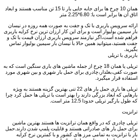
همان 10 چرخ ها برای جابه جایی بار تا 15 تن مناسب هستند و ابعاد
اتاق آن ها برابر است با: 6.80*2.25 متر
ارائه سرویس باربری با تک و جفت به صورت همه روزه در نیسان
بار سیمین بولیوار است و برای این کار ارزان ترین نرخ کرایه باربری
فراهم شده است،اگر نیازمند سرویس باربری ارزان قیمت با تک و
جفت هستید،میتوانید همین حالا با نیسان بار سیمین بولیوار تماس
بگیرید.
باربری با تریلی
تریلی یا همان 18 چرخ از جمله ماشین های باری سنگین است که به
صورت کفی،بغلدار،چادری برای حمل بار شهری و بین شهری مورد
استفاده قرار میگیرد.
تریلی ها باری حمل بار های 22 تنی بهترین گزینه هستند به ویژه
بارهایی که ابعاد بزرگی دارند را بهتر است با تریلی ها حمل کرد چرا
که طول بارگیر تریلی حدودا 12.5 متر است.
ترانزیت
تریلی چادری که در واقع همان ترانزیت ها هستند بهترین ماشین
برای حمل بار های صادراتی هستند و قابلیت پلمپ شدن دارند.حمل
بار با ترانزیت به تمامی مرز های کشور و با کمترین نرخ کرایه