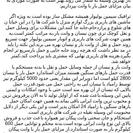
بار بهترین وسیله به شمار می روند.بهتر است به صورت موردی به
بیان مزایای حمل بار با وانت بپردازیم:
ترافیک سیمین بولیوار همیشه مشکل ساز بوده است به ویژه اگر
ماشین های باربری بزرگ لوازم منزل یا شرکت ها را در این خیابا ن
های شلوغ و پرازدحام،جابه جا کنند.این مشکلات برای وسایل حمل
و نقل کوچک تری چون نیسان و وانت بار،به مراتب کمتر است.به
همین جهت شرکت های باربری و اتوبار سیمین بولیوار جهت تسریع
روند حمل و نقل از وانت بار و نیسان بهره می برند.این نکته را باید
در مد نظر داشت که هرچه روند جابه جایی و حمل بارسریع تر انجام
بگیرد،هزینه های باربری نهایی که مشتری باید پرداخت کند،کمتر
خواهد شد.
وانت بار و نیسان از جمله وسایل حمل و نقل با بدنه مستحکم با
قدرت حمل بارهای سنگین هستند.میزان استاندارد حمل بار با نیسان
2800 کیلو است اما دوبرابر این مقدار یعنی حدود 5000 کیلوگرم نیز
توسط زامیاد یا نیسان آبی به راحتی حمل می شود.قدرت حمل
بالایی که نیسان از آن بهره مند است حتی با وجود امکانات و ایمنی
پایین این وسیله،باعث شده که از اوایل تولید تا به الان پرفروش ترین
و محبوب ترین وانت ایرانی باقی بماند.به همین جهت امکان حمل
بارهای سنگین با زامیاد 24 امکان پذیر است و این یکی دیگر از دلایل
محبوبیت این وسیله نقیله در شرکت های باربری است.
استحکام و جان سختی وانت پیکان نیز همواره باعث جذب و فروش
بالای این نوع وانت ایرانی بوده است.بدنه محکم و توانایی حمل 600
کیلوگرم بار به صورت استاندارد،از مزایای حمل بار با وانت پیکان