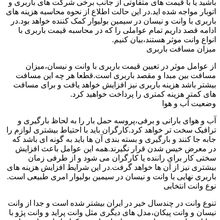
باشید یا با قیمت های متفاوتی از جانب برخی شرکت های باربری و
اتوبار مواجه شده اید.در این حالت اطلاع از نحوه محاسبه هزینه های
باربری با وانت و نیسان در سیمین بولیوار کمک کننده خواهد بود.در
ادامه قصد داریم تمام عواملی را که در محاسبه قیمت باربری با
انواع وانت موثر هستند،بیان کنیم.
میزان مسافت باربری
از عوامل موثر در تعیین قیمت باربری با وانت و نیسان،میزان
مسافت بین مبدا و مقصد باربری است.قطعا هر چه این مسافت
بیشتر باشد هزینه باربری نیز افزایش خواهد یافت و برای مسافت
های کمتر هزینه کمتری را پرداخت خواهید کرد.
وضعیت آب و هوا
آب و هوای بارانی و برفی،پروسه حمل بار را به لحاظ بارگیری و
ترافیک سخت تر خواهد کرد.کارگران باید با احتیاط بیشتری لوازم را
جابه جا کنند و بارگیری و بسته بندی آن ها باید به گونه ای باشد که
در معرض خیس شدن قرار نگیرند.همه این عوامل باعث افزایش
سختی کار برای راننده یا کارگران می شود و از طرفی زمان
بیشتری نیز از آن ها خواهد گرفت.در این شرایط افزایش هزینه های
باربری نهایی با وانت و نیسان در سیمین بولیوار امری طبیعی است.
نوع وانت انتخابی
تنوع وانت در چندسال خیر در ایران بیشتر شده است و جدا از وانت
نیسان و وانت پیکان،مدل های دیگری مثل وانت پراید و وانت پژو با