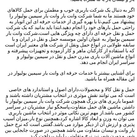
اگر به دنبال یک شرکت باربری خوب و مطمئن برای حمل کالاهای
خود هستند ما به شما شرکت وانت بار وانت بار سیمین بولیوار را
پیشنهاد می کنیم،تا با بهره گیری از خدمات حرفه ای این اتوبار به
راحتی حمل بارهای خود را انجام دهید.ابتدا باید بدانید که یک شرکت
حمل و نقل حرفه ای دارای چه ویژگی هایی است،شرکت وانت بار
سیمین بولیوار به عنوان اولین موسسه حمل و نقل در ایران و با
سابقه طولانی در انواع حمل ونقل از شرکت های معتبر ایران است
که با استفاده از کارکنان ماهر و کار آزموده و تجهیزات پیشرفته و
انواع ماشین آلات باری مدرن حمل و نقل در سیمین بولیوار و
سراسر ایران انجام می دهد.
برای آشنایی بیشتر با خدمات حرفه ای وانت بار سیمین بولیوار در
این مقاله همراه ما باشید.
حمل و نقل کالا و محصولات،دارای اصول و استاندارد های خاصی
است که می توانند نقش موثری در انتخاب مشتریان داشته باشند و
عموما باربری های بزرگ همچون شرکت وانت بار سیمین بولیوار با
داشتن ماشین های حمل متفاوت،پاسخگو نیاز مشتریان در سراسر
کشور می باشد.از مهم ترین نکاتی موثر در انتخاب ماشین باربری
می توان به وزن و ابعاد کالا اشاره کرد،همچنین نوع بار،میزان آسیب
پذیری و ارزش آن از دیگر موارد می باشد.گفتنی است که نرخ حمل
بار وانت و نیسان متفاوت می باشد همچنین در صورت جابجایی بین
شهر و دورن شهر نیز نرخ متفاوتی را باید پرداخت کرد.