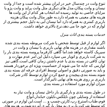
تنوع وانت در چندسال خیر در ایران بیشتر شده است و جدا از وانت
نیسان و وانت پیکان،مدل های دیگری مثل وانت پراید و وانت پژو با
مزایای خاصی به تولید رسیده اند.انتخاب هر کدام از این وانت ها
هزینه های معینی به همراه دارد.به طور مثال وانت پیکان هزینه
باربری کمتری به همراه دارد اما نیسان آبی به دلیل حجم بیشتری از
لوازم که در خود جا می دهد،نرخ بالاتری خواهد داشت.
خدمات بسته بندی اثاث منزل
اگر لوازم از قبل توسط شخص یا شرکت مربوطه بسته بندی شده
باشند مقداری در هزینه های نهایی باربری با نیسان و وانت در
سیریک کاسته خواهد شد.اما گاهی کارفرما پروسه بسته بندی بار را
به شرکت باربری و اتوبار می سپارد.دلیل این امر عدم مهارت و
توان کافی در بسته بندی یا عدم داشتن زمان کافی است.گاهی نیز
لوازمی که جابه جا می شوند از حساسیت ویژه ای برخوردار هستند
و باید به صورتی دقیق و اصولی توسط افرادی حرفه ای بسته بندی
شوند.بسته بندی،پیچیدن و جمع کردن لوازم توسط کادر شرکت
باربری بر روی هزینه های نهایی تاثیرگذار است.
میزان لوازم مورد استفاده در بسته بندی
در طول بسته بندی و بارگیری بار داخل نیسان و وانت نیاز به
استفاده از وسایلی چون نایلکس،نایلون حبابدار،انواع
فوم،طناب،استرچ رپ،کارتن،چسپ و … است.این لوازم در صورتی
که توسط شرکت باربری به محل بارگیری آورده شود،بر هزینه های