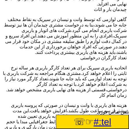
نهایی می افزاید.
چیدمان بار و اثاث
گاهی لوازمی که توسط وانت و نیسان در سیریک به نقاط مختلف
جابه جا می شوند،بنا به درخواست مشتری چیدمان آن ها نیز توسط
شرکت باربری انجام می گیرد.شرکت های اتوبار و باربری
سیریک،افرادی را به این منظور آموزش می دهند.این افراد سریع و
در کمال دقت لوازم را طبق سلیقه مشتری در مکان خود قرار می
دهند.در صورتی که افراد خواهان برخورداری از این خدمات
باشند،باید هزینه های باربری بیشتری پرداخت کنند.
تعداد کارگران درخواستی
اتحادیه باربری سیریک برای هر تعداد کارگر باربری هر ساله نرخ
ثابتی را اعلام خواهد کرد.مشتری هنگام مراجعه به شرکت باربری با
توجه به تعداد لوازمی که باید جابه جا شوند،تعداد کارگر مورد نیاز را
به شرکت اعلام خواهد کرد.با توجه به تعداد کارگر
درخواستی،قسمتی از هزینه های نهایی باربری مشخص خواهد شد.
زمان اتمام کار
هزینه های باربری با وانت و نیسان در صورتی که پروسه باربری
بیشتر از سه ساعت طول بکشد،افزایش خواهد یافت.این مدت
تلفن تماس فوری
زمان به صورت استادندارد توسط اتحادیه باربری تعیین شده
☞☏
tel:#
است.عواملی مثل آب وهوا،ترافیک،شرایط جغرافیایی مبدا یا حجم
زیاد لوازم ممکن است باعث افزایش مدت زمان بارگیری و باربری