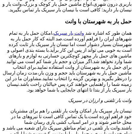
باربری درون شهری،انواع ماشین حمل بار کوچک و بزرگ،وانت بار و
نیسان بار دارید: کافی است با نیسان بار سیریک بار تماس بگیرید.
حمل بار به شهرستان با وانت
همان طور که اشاره شد
وانت بار سیریک
،امکان حمل بار به تمام
شهرهای ایران را فراهم آورده است.صد البته که کار حمل بار به
شهرستان بسیار دشوار است اما نیسان بار سیریک بار ثابت کرده
است به خوبی می تواند از پس این کار برآید.با بسته بندی اصولی و
ماشین های حمل بار مجهز کوچکترین خسارتی به لوازم و بارهای
شما وارد نخواهد شد.اگر میزان و حجم بار شما کم است می توانید
برای حمل بار به شهرستان از وانت استفاده نمایید.برای انتخاب
ماشین حمل بار به شهرستان باید حجم و وزن بار،مدت زمان ارسال
را درنظر بگیرید و بهترین گزینه را انتخاب نمایید.مشاوران ما در این
زمینه شما را راهنمایی خواهند کرد پس خیالتان راحت باشد.نیسان
بار سیریک بار از بتدا تا انتهای جابجایی با شما خواهد بود.
وانت بار تلفنی و ارزان در سیریک
نیسان بار سیریک بار امکان وانت بار تلفنی را هم برای مشتریان
خود فراهم آورده است.با یک تماس کافی است تا نیروهای ما در
محل حاضر شوند و در امر اسباب کشی یاری رسان شما
باشند.وانت بار تلفنی در تمام مناطق سیریک دارای شعبه می باشد و
تمام خدمات باربری و حمل بار را با بهترین کیفیت به شما ارائه می