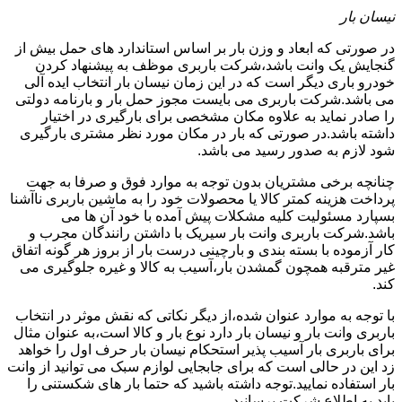
نیسان بار
در صورتی که ابعاد و وزن بار بر اساس استاندارد های حمل بیش از
گنجایش یک وانت باشد،شرکت باربری موظف به پیشنهاد کردن
خودرو باری دیگر است که در این زمان نیسان بار انتخاب ایده آلی
می باشد.شرکت باربری می بایست مجوز حمل بار و بارنامه دولتی
را صادر نماید به علاوه مکان مشخصی برای بارگیری در اختیار
داشته باشد.در صورتی که بار در مکان مورد نظر مشتری بارگیری
شود لازم به صدور رسید می باشد.
چنانچه برخی مشتریان بدون توجه به موارد فوق و صرفا به جهت
پرداخت هزینه کمتر کالا یا محصولات خود را به ماشین باربری ناآشنا
بسپارد مسئولیت کلیه مشکلات پیش آمده با خود آن ها می
باشد.شرکت باربری وانت بار سیریک با داشتن رانندگان مجرب و
کار آزموده با بسته بندی و بارچینی درست بار از بروز هر گونه اتفاق
غیر مترقبه همچون گمشدن بار،آسیب به کالا و غیره جلوگیری می
کند.
با توجه به موارد عنوان شده،از دیگر نکاتی که نقش موثر در انتخاب
باربری وانت بار و نیسان بار دارد نوع بار و کالا است،به عنوان مثال
برای باربری بار آسیب پذیر استحکام نیسان بار حرف اول را خواهد
زد این در حالی است که برای جابجایی لوازم سبک می توانید از وانت
بار استفاده نمایید.توجه داشته باشید که حتما بار های شکستنی را
باید به اطلاع شرکت برسانید.