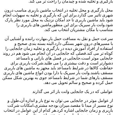
بارگیری و تخلیه شده و چیدمان را راحت تر می کند.
محل بارگیری و محل تخلیه در انتخاب ماشین باربری مناسب درون
شهری تاثیر می گذارد.برای این که بارگیری و تخلیه به سهولت انجام
شود باید ماشین باربری تا حد امکان نزدیک به محل مورد نظر پارک
شود.وانت بار سیریک برای این منظورماشین های باربری را
متناسب با مکان مشتریان انتخاب می کند.
سرعت حمل و نقل به مسافت حمل بار،مهارت راننده و آشنایی آن
با مسیرهای درون شهر بستگی دارد.البته بسته بندی صحیح و
استفاده از افراد آموزش دیده در بارگیری و تخلیه زمان جابجایی را
کوتاه تر می کند.فصلی که جابجایی در آن انجام می شود هم در روند
جابجایی موثر است،جابجایی در فصل های بارانی و نامساعد
دشوارتر است و دقت بیشتری را می طلبد.شرکت باربری برای
حفاظت کالاها در شرایط نامساعد باید مجهز به ماشین های باربری
مسقف باشند.وانت بار سیریک با دارا بودن انواع ماشین های باربری
مسقف بارهای شما در شرایط نامساعد جوی به بهترین شکل ممکن
حمل کرده و صحیح و سالم تحویل می دهد.
عواملی که در یک جابجایی وانت بار اثر می گذارند
از عوامل موثر در جابجایی می توان به نوع بار و اندازه آن،طول و
نوع مسیر از مبدا تا مقصد،میزان بودجه مشتری،امکانات شرکت
باربری و زمان جابجایی اشاره کرد.هر کدام از این عوامل در انتخاب