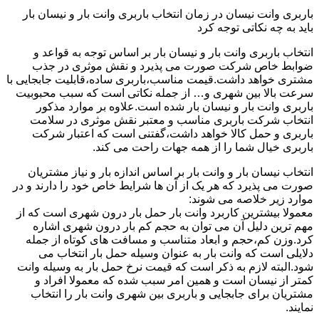
باربری وانت نیسان در زمان انتخاب باربری وانت بار و نیسان بار
باید به چه نکاتی توجه کرد
انتخاب باربری وانت بار و نیسان بار بر اساس توجه به قواعد و
ضوابط خاص شرکت صورت می پذیرد و نقش موثری در جذب
مشتری خواهد داشت.قیمت مناسب،باربری ساده،قابلیت جابجایی با
سرعت بالا بین شهری و… از جمله نکاتی است که سبب محبوبیت
باربری وانت بار و نیسان بار شده است.علاوه بر موارد مذکور
انتخاب شرکت باربری مناسب و معتبر نقش موثری در سلامت
باربری و حمل کالا خواهد داشت،گفتنی است که اعتبار شرکت
باربری خیال شما را از همه جهات راحت می کند.
انتخاب نیسان بار و وانت بار بر اساس اندازه بار و نیاز مشتریان
صورت می پذیرد که هر یک از آن ها شرایط خاص خود را دارند و در
موارد زیر خلاصه می شوند:
معمولا بیشترین کاربرد وانت بار حمل بار درون شهری است که از
مهم ترین دلیل آن می توان به حجم کم بار درون شهری اشاره
کرد.وزن کم،حجم و ابعاد متناسب و مسافت های کوتاه از جمله
دلایلی است که وانت بار به عنوان وسیله حمل بار انتخاب می
شود.البته لازم به ذکر است که قیمت نرخ حمل بار به وسیله وانت
کمتر از نیسان است و همین امر سبب شده که معمولا افراد و
مشتریان برای جابجایی و باربری بین شهری وانت بار را انتخاب
نمایند.