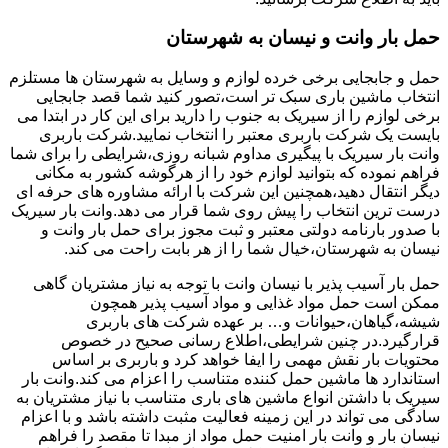
حمل بار وانت و نیسان به شهرستان
حمل و جابجایی برخی خرده لوازم و وسایل به شهرستان ها مستلزم
انتخاب ماشین باری سبک تر است،تصور کنید شما قصد جابجایی
برخی لوازم را از سیریک به جنوب را دارید برای این کار در ابتدا می
بایست یک شرکت باربری معتبر را انتخاب نمایید.شرکت باربری
وانت بار سیریک با پیگیری مداوم شبانه روزی،شرایطی را برای شما
فراهم نموده که بتوانید لوازم خود را از هرگوشه کشور به مکانی
دیگر انتقال دهید،همچنین این شرکت با ارائه مشاوره های حرفه ای
درست ترین انتخاب را پیش روی شما قرار می دهد.وانت بار سیریک
با صدور بارنامه دولتی معتبر و ثبت مجوز برای حمل بار وانت و
نیسان به شهرستان،خیال شما را از هر بابت راحت می کند.
حمل بار آسیب پذیر با نیسان وانت با توجه به نیاز مشتریان گاهی
ممکن است حمل مواد غذایی و مواد آسیب پذیر همچون
شیشه،گیاهان،حیوانات و… بر عهده شرکت های باربری
قرارگیرد.در چنین شرایطی،اطلاع رسانی صحیح در خصوص
محتویات بار نقش مهمی را ایفا خواهد کرد و باربری بر اساس
استاندارد ها ماشین حمل کننده متناسب را اعزام می کند.وانت بار
سیریک با داشتن انواع ماشین های باری متناسب با نیاز مشتریان به
سادگی می تواند در این زمینه فعالیت مثبت داشته باشد و با اعزام
نیسان بار و وانت بار امنیت حمل مواد از مبدا تا مقصد را فراهم