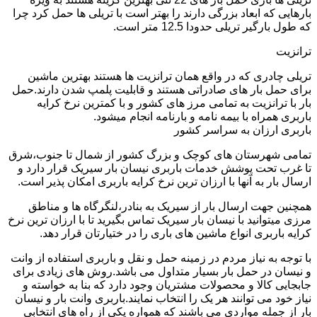
بارهایی که ابعاد بزرگی دارند را بهتر است با تریلی ها حمل کرد چرا
که طول بارگیر تریلی حدودا 12.5 متر است.
ترانزیت
تریلی چادری که در واقع همان ترانزیت ها هستند بهترین ماشین
برای حمل بار های صادراتی هستند و قابلیت پلمپ شدن دارند.حمل
بار با ترانزیت به تمامی مرز های کشور و با کمترین نرخ کرایه
باربری همراه با بیمه نامه و بارنامه انجام میشود.
باربری ارزان به سراسر کشور
تمامی شهرستان های کوچک و بزرگ کشور از شمال تا جنوب،شرق
تا غرب تحت پوشش خدمات باربری نیسان بار سیریک قرار دارد و
ارسال بار به آنها با ارزان ترین نرخ کرایه باربری امکان پذیر است.
همچنین جهت ارسال بار از سیریک به بنادر،لنگرگاه ها و مناطق
مرزی میتوانید با نیسان بار سیریک تماس بگیرید تا با ارزان ترین نرخ
کرایه باربری انواع ماشین های باری را در ختیارتان قرار دهد.
با توجه به نیاز مردم در زمینه حمل و نقل و باربری استفاده از وانت
و نیسان در حمل بار بسیار متداول می باشد.روش های زیادی برای
جابجایی کالا و محصولات مشتریان وجود دارد که بنا به خواسته و
نیاز خود می توانند هر یک را انتخاب نمایند.باربری وانت بار و نیسان
بار از جمله مواردی می باشند که همواره یکی از راه های انتخابی