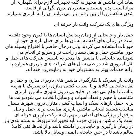
نماید.این ماشین ها مجهز به کلیه تجهیزات لازم برای نگهداری از
مواد آسیب پذیر هستند و مشتریان بدون نگرانی از فاسد
شدن،شکستن یا از بین رفتن بار می توانند آن را به باربری بسپارند.
ویژگی های یک شرکت وانت بار حرفه ای
حمل بار و جابجایی از زمان پیدایش انسان ها تا کنون وجود داشته
است.در زمان های گذشته انسان ها برای حمل بارهای خود از
حیوانات استفاده می کردند،ولی درحال حاضر با اختراع وسیله های
چون ماشین حمل و نقل بسیار راحت تر و سریع تر انجام می
شود.ایده جابجایی با ماشین ها منجر به تاسیس شرکت های حمل و
نقل امروزی شد.در طی سال های شرکت های باربری همواره با
ارائه خدمات بهتر به مشتریان خود به رقابت پرداخته اند.
وانت بار سیریک با بکارگیری ماشین های باربری مدرن و حمل و
نقل،جابجایی کالاها و یا اسباب کشی منازل را درسیریک با هزینه
مناسب انجام می دهد.در جابجایی درون شهری ماشین باربری
متناسب با حجم و تعداد اسباب و وسایل انتخاب می شود.وانت ها
برای حمل بارهای سبک و اسباب کشی منازل درون شهرها بسیار
مناسب هستند.انتخاب ماشین باربری مناسب برای حمل و نقل
موفق از ویژگی های اصلی و مهم یک شرکت باربری حرفه ای
است.یک ماشین باربری خوب باید تجهیزات مربوط به بسته بندی بار
در زمان بارگیری و جابجایی را داشته باشد و از لحاظ فنی کاملا
سالم باشد تا در حین جابجایی ایمنی وسایل بالا باشد.