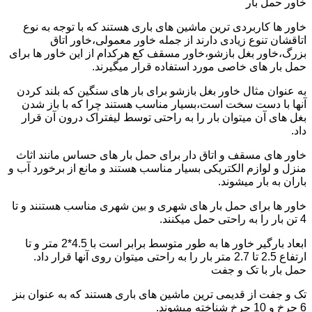
خاور حمل بار
خاور ها کاربردی ترین ماشین های باری هستند که با توجه به نوع
اتاقشان تنوع زیادی دارند از جمله خاور معمولی،خاور اتاق
بزرگ،خاور بغل بازشو،خاور مسقف کع هرکدام از این خاور ها برای
حمل بار های خاصی مورد استفاده قرار میگیرند.
به عنوان مثال خاور بغل بازشو برای بار های سنگین که بلند کردن
آنها با دست سخت است،بسیار مناسب هستند چرا که با باز شدن
بغل های آن میتوان بار را به راحتی توسط لیفتراک درون آن قرار
داد.
خاور های مسقف و اتاق دار برای حمل بار های حساس مانند اثاث
منزل و لوازم الکتریکی بسیار مناسب هستند و مانع از برخورد آب و
باران به بار میشوند.
خاور ها برای حمل بار های شهری و بین شهری مناسب هستنند و تا
4 تن بار را به راحتی حمل میکنند.
ابعاد بارگیر خاور ها به طور متوسط برابر است با 4.5*2 متر و تا
ارتفاع 2.5 تا 2.7 متر بار را به راحتی میتوان روی آنها قرار داد.
حمل بار با تک و جفت
تک و جفت از قدیمی ترین ماشین های باری هستند که به عنوان بنز
6 چرخ و 10 چرخ شناخته میشوند.