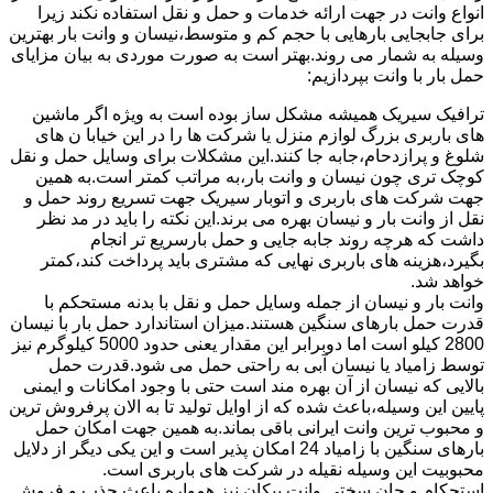
انواع وانت در جهت ارائه خدمات و حمل و نقل استفاده نکند زیرا
برای جابجایی بارهایی با حجم کم و متوسط،نیسان و وانت بار بهترین
وسیله به شمار می روند.بهتر است به صورت موردی به بیان مزایای
حمل بار با وانت بپردازیم:
ترافیک سیریک همیشه مشکل ساز بوده است به ویژه اگر ماشین
های باربری بزرگ لوازم منزل یا شرکت ها را در این خیابا ن های
شلوغ و پرازدحام،جابه جا کنند.این مشکلات برای وسایل حمل و نقل
کوچک تری چون نیسان و وانت بار،به مراتب کمتر است.به همین
جهت شرکت های باربری و اتوبار سیریک جهت تسریع روند حمل و
نقل از وانت بار و نیسان بهره می برند.این نکته را باید در مد نظر
داشت که هرچه روند جابه جایی و حمل بارسریع تر انجام
بگیرد،هزینه های باربری نهایی که مشتری باید پرداخت کند،کمتر
خواهد شد.
وانت بار و نیسان از جمله وسایل حمل و نقل با بدنه مستحکم با
قدرت حمل بارهای سنگین هستند.میزان استاندارد حمل بار با نیسان
2800 کیلو است اما دوبرابر این مقدار یعنی حدود 5000 کیلوگرم نیز
توسط زامیاد یا نیسان آبی به راحتی حمل می شود.قدرت حمل
بالایی که نیسان از آن بهره مند است حتی با وجود امکانات و ایمنی
پایین این وسیله،باعث شده که از اوایل تولید تا به الان پرفروش ترین
و محبوب ترین وانت ایرانی باقی بماند.به همین جهت امکان حمل
بارهای سنگین با زامیاد 24 امکان پذیر است و این یکی دیگر از دلایل
محبوبیت این وسیله نقیله در شرکت های باربری است.
استحکام و جان سختی وانت پیکان نیز همواره باعث جذب و فروش