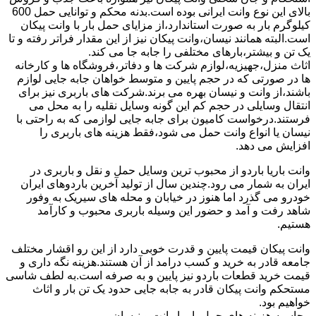
بالای این نوع وانت ایرانی بوده است.بدنه محکم و توانایی حمل 600
کیلوگرم بار به صورت استاندارد،از مزایای حمل بار با وانت پیکان
است.البته همانند نیسان،وانت پیکان نیز از این مقدار فراتر رفته و تا
یک تن و بیشتر،بارهای مختلفی را جابه جا می کند.
اثاث منزل،جهیزیه،لوازم شرکت ها و دفاتر،فروشگاه ها و کارخانه
ها در صورتی که در حجم پایین و متوسط خواهان جابه جایی لوازم
باشند،از وانت و نیسان بهره می برند.شرکت های باربری نیز برای
انتقال وسایلی در حجم کم این گونه وسایل نقلیه را به محل می
فرستند.درخواست کامیون برای جابه جایی لوازمی که به راحتی با
نیسان یا انواع وانت حمل می شود،فقط هزینه های باربری را
افزایش می دهد.
وانت باریا باردو از محبوب ترین وسایل حمل و نقل و باربری در
ایران به شمار می رود.چندین سال از تولید آخرین باردوهای ایران
خودرو می گذرد اما هنوز در خیابان و محله های سیریک به وفور
شاهد رفت و آمد و حضور این وسیله باربری محبوب و کارآمد
هستیم.
وانت پیکان قیمت پایین و قدرت خوبی دارد از این رو اقشار مختلف
جامعه قادر به خرید و کسب درامد از آن هستند.هزینه نگه داری و
قیمت خرید قطعات باردو نیز پایین و به صرفه است.به لطف شاسی
مستحکم وانت پیکان قادر به جابه جایی حدود یک تن بار و اثاث
خواهیم بود.
محاسبه هزینه های حمل بار با وانت و نیسان