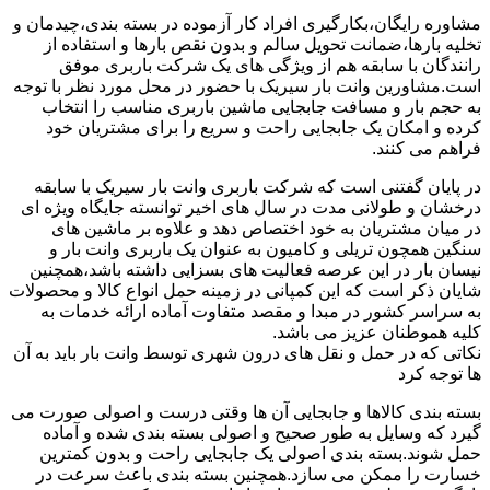
مشاوره رایگان،بکارگیری افراد کار آزموده در بسته بندی،چیدمان و
تخلیه بارها،ضمانت تحویل سالم و بدون نقص بارها و استفاده از
رانندگان با سابقه هم از ویژگی های یک شرکت باربری موفق
است.مشاورین وانت بار سیریک با حضور در محل مورد نظر با توجه
به حجم بار و مسافت جابجایی ماشین باربری مناسب را انتخاب
کرده و امکان یک جابجایی راحت و سریع را برای مشتریان خود
فراهم می کنند.
در پایان گفتنی است که شرکت باربری وانت بار سیریک با سابقه
درخشان و طولانی مدت در سال های اخیر توانسته جایگاه ویژه ای
در میان مشتریان به خود اختصاص دهد و علاوه بر ماشین های
سنگین همچون تریلی و کامیون به عنوان یک باربری وانت بار و
نیسان بار در این عرصه فعالیت های بسزایی داشته باشد،همچنین
شایان ذکر است که این کمپانی در زمینه حمل انواع کالا و محصولات
به سراسر کشور در مبدا و مقصد متفاوت آماده ارائه خدمات به
کلیه هموطنان عزیز می باشد.
نکاتی که در حمل و نقل های درون شهری توسط وانت بار باید به آن
ها توجه کرد
بسته بندی کالاها و جابجایی آن ها وقتی درست و اصولی صورت می
گیرد که وسایل به طور صحیح و اصولی بسته بندی شده و آماده
حمل شوند.بسته بندی اصولی یک جابجایی راحت و بدون کمترین
خسارت را ممکن می سازد.همچنین بسته بندی باعث سرعت در