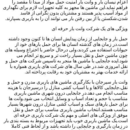
اعزام نیسان بار و وانت بار امنیت حمل مواد از مبدا تا مقصد را
فراهم نماید.این ماشین ها مجهز به کلیه تجهیزات لازم برای نگهداری
از مواد آسیب پذیر هستند و مشتریان بدون نگرانی از فاسد
شدن،شکستن یا از بین رفتن بار می توانند آن را به باربری بسپارند.
ویژگی های یک شرکت وانت بار حرفه ای
حمل بار و جابجایی از زمان پیدایش انسان ها تا کنون وجود داشته
است.در زمان های گذشته انسان ها برای حمل بارهای خود از
حیوانات استفاده می کردند،ولی درحال حاضر با اختراع وسیله های
چون ماشین حمل و نقل بسیار راحت تر و سریع تر انجام می
شود.ایده جابجایی با ماشین ها منجر به تاسیس شرکت های حمل و
نقل امروزی شد.در طی سال های شرکت های باربری همواره با
ارائه خدمات بهتر به مشتریان خود به رقابت پرداخته اند.
وانت بار سیرجان با بکارگیری ماشین های باربری مدرن و حمل و
نقل،جابجایی کالاها و یا اسباب کشی منازل را درسیرجان با هزینه
مناسب انجام می دهد.در جابجایی درون شهری ماشین باربری
متناسب با حجم و تعداد اسباب و وسایل انتخاب می شود.وانت ها
برای حمل بارهای سبک و اسباب کشی منازل درون شهرها بسیار
مناسب هستند.انتخاب ماشین باربری مناسب برای حمل و نقل
موفق از ویژگی های اصلی و مهم یک شرکت باربری حرفه ای
است.یک ماشین باربری خوب باید تجهیزات مربوط به بسته بندی بار
در زمان بارگیری و جابجایی را داشته باشد و از لحاظ فنی کاملا