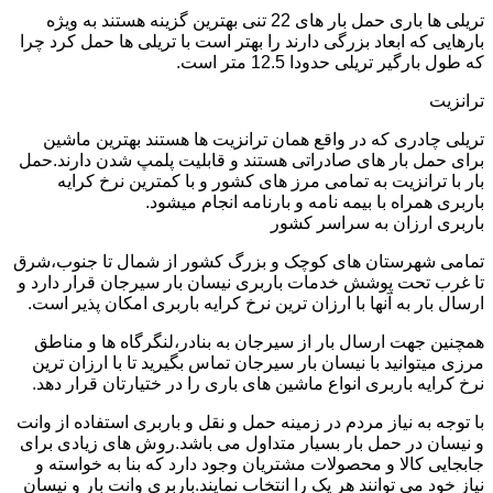
تریلی ها باری حمل بار های 22 تنی بهترین گزینه هستند به ویژه
بارهایی که ابعاد بزرگی دارند را بهتر است با تریلی ها حمل کرد چرا
که طول بارگیر تریلی حدودا 12.5 متر است.
ترانزیت
تریلی چادری که در واقع همان ترانزیت ها هستند بهترین ماشین
برای حمل بار های صادراتی هستند و قابلیت پلمپ شدن دارند.حمل
بار با ترانزیت به تمامی مرز های کشور و با کمترین نرخ کرایه
باربری همراه با بیمه نامه و بارنامه انجام میشود.
باربری ارزان به سراسر کشور
تمامی شهرستان های کوچک و بزرگ کشور از شمال تا جنوب،شرق
تا غرب تحت پوشش خدمات باربری نیسان بار سیرجان قرار دارد و
ارسال بار به آنها با ارزان ترین نرخ کرایه باربری امکان پذیر است.
همچنین جهت ارسال بار از سیرجان به بنادر،لنگرگاه ها و مناطق
مرزی میتوانید با نیسان بار سیرجان تماس بگیرید تا با ارزان ترین
نرخ کرایه باربری انواع ماشین های باری را در ختیارتان قرار دهد.
با توجه به نیاز مردم در زمینه حمل و نقل و باربری استفاده از وانت
و نیسان در حمل بار بسیار متداول می باشد.روش های زیادی برای
جابجایی کالا و محصولات مشتریان وجود دارد که بنا به خواسته و
نیاز خود می توانند هر یک را انتخاب نمایند.باربری وانت بار و نیسان