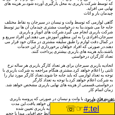
که توسط شرکت باربری به محل بارگیری آورده شود،بر هزینه های
نهایی می افزاید.
چیدمان بار و اثاث
گاهی لوازمی که توسط وانت و نیسان در سیرجان به نقاط مختلف
جابه جا می شوند،بنا به درخواست مشتری چیدمان آن ها نیز توسط
شرکت باربری انجام می گیرد.شرکت های اتوبار و باربری
سیرجان،افرادی را به این منظور آموزش می دهند.این افراد سریع و
در کمال دقت لوازم را طبق سلیقه مشتری در مکان خود قرار می
دهند.در صورتی که افراد خواهان برخورداری از این خدمات
باشند،باید هزینه های باربری بیشتری پرداخت کنند.
تعداد کارگران درخواستی
اتحادیه باربری سیرجان برای هر تعداد کارگر باربری هر ساله نرخ
ثابتی را اعلام خواهد کرد.مشتری هنگام مراجعه به شرکت باربری با
توجه به تعداد لوازمی که باید جابه جا شوند،تعداد کارگر مورد نیاز را
به شرکت اعلام خواهد کرد.با توجه به تعداد کارگر
درخواستی،قسمتی از هزینه های نهایی باربری مشخص خواهد شد.
زمان اتمام کار
هزینه های باربری با وانت و نیسان در صورتی که پروسه باربری
تلفن تماس فوری
بیشتر از سه ساعت طول بکشد،افزایش خواهد یافت.این مدت
☞☏
tel:#
زمان به صورت استادندارد توسط اتحادیه باربری تعیین شده
است.عواملی مثل آب وهوا،ترافیک،شرایط جغرافیایی مبدا یا حجم