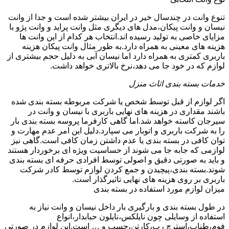
تنوع وانت در چندسال خیر در ایران بیشتر شده است و جدا از وانت
نیسان و وانت پیکان،مدل های دیگری مثل وانت پراید و وانت پژو با
مزایای خاصی به تولید رسیده اند.انتخاب هر کدام از این وانت ها
هزینه های معینی به همراه دارد.به طور مثال وانت پیکان هزینه
باربری کمتری به همراه دارد اما نیسان آبی به دلیل حجم بیشتری از
لوازم که در خود جا می دهد،نرخ بالاتری خواهد داشت.
خدمات بسته بندی اثاث منزل
اگر لوازم از قبل توسط شخص یا شرکت مربوطه بسته بندی شده
باشند مقداری در هزینه های نهایی باربری با نیسان و وانت در
سیرجان کاسته خواهد شد.اما گاهی کارفرما پروسه بسته بندی بار
را به شرکت باربری و اتوبار می سپارد.دلیل این امر عدم مهارت و
توان کافی در بسته بندی یا عدم داشتن زمان کافی است.گاهی نیز
لوازمی که جابه جا می شوند از حساسیت ویژه ای برخوردار هستند
و باید به صورتی دقیق و اصولی توسط افرادی حرفه ای بسته بندی
شوند.بسته بندی،پیچیدن و جمع کردن لوازم توسط کادر شرکت
باربری بر روی هزینه های نهایی تاثیرگذار است.
میزان لوازم مورد استفاده در بسته بندی
در طول بسته بندی و بارگیری بار داخل نیسان و وانت نیاز به
استفاده از وسایلی چون نایلکس،نایلون حبابدار،انواع
فوم،طناب،استرچ رپ،کارتن،چسپ و … است.این لوازم در صورتی