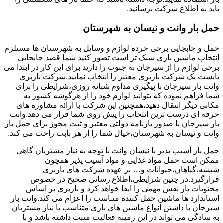
باید به اطلاع شرکت برسانید.
حمل بار وانت و نیسان به شهرستان
حمل و جابجایی برخی خرده لوازم و وسایل به شهرستان ها مستلزم
انتخاب ماشین باری سبک تر است،تصور کنید شما قصد جابجایی
برخی لوازم را از سیرجان به جنوب را دارید برای این کار در ابتدا می
بایست یک شرکت باربری معتبر را انتخاب نمایید.شرکت باربری
وانت بار سیرجان با پیگیری مداوم شبانه روزی،شرایطی را برای
شما فراهم نموده که بتوانید لوازم خود را از هرگوشه کشور به
مکانی دیگر انتقال دهید،همچنین این شرکت با ارائه مشاوره های
حرفه ای درست ترین انتخاب را پیش روی شما قرار می دهد.وانت
بار سیرجان با صدور بارنامه دولتی معتبر و ثبت مجوز برای حمل بار
وانت و نیسان به شهرستان،خیال شما را از هر بابت راحت می کند.
حمل بار آسیب پذیر با نیسان وانت با توجه به نیاز مشتریان گاهی
ممکن است حمل مواد غذایی و مواد آسیب پذیر همچون
شیشه،گیاهان،حیوانات و… بر عهده شرکت های باربری
قرارگیرد.در چنین شرایطی،اطلاع رسانی صحیح در خصوص
محتویات بار نقش مهمی را ایفا خواهد کرد و باربری بر اساس
استاندارد ها ماشین حمل کننده متناسب را اعزام می کند.وانت بار
سیرجان با داشتن انواع ماشین های باری متناسب با نیاز مشتریان
به سادگی می تواند در این زمینه فعالیت مثبت داشته باشد و با