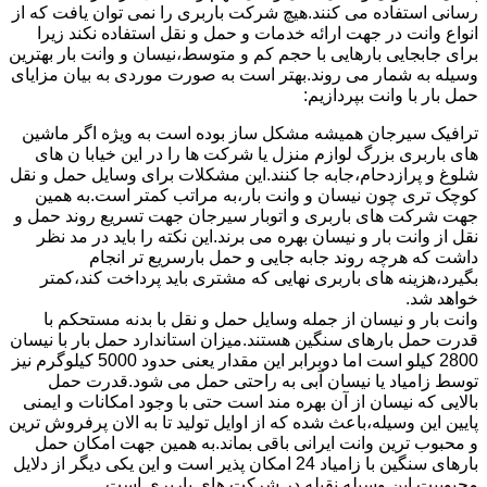
رسانی استفاده می کنند.هیچ شرکت باربری را نمی توان یافت که از
انواع وانت در جهت ارائه خدمات و حمل و نقل استفاده نکند زیرا
برای جابجایی بارهایی با حجم کم و متوسط،نیسان و وانت بار بهترین
وسیله به شمار می روند.بهتر است به صورت موردی به بیان مزایای
حمل بار با وانت بپردازیم:
ترافیک سیرجان همیشه مشکل ساز بوده است به ویژه اگر ماشین
های باربری بزرگ لوازم منزل یا شرکت ها را در این خیابا ن های
شلوغ و پرازدحام،جابه جا کنند.این مشکلات برای وسایل حمل و نقل
کوچک تری چون نیسان و وانت بار،به مراتب کمتر است.به همین
جهت شرکت های باربری و اتوبار سیرجان جهت تسریع روند حمل و
نقل از وانت بار و نیسان بهره می برند.این نکته را باید در مد نظر
داشت که هرچه روند جابه جایی و حمل بارسریع تر انجام
بگیرد،هزینه های باربری نهایی که مشتری باید پرداخت کند،کمتر
خواهد شد.
وانت بار و نیسان از جمله وسایل حمل و نقل با بدنه مستحکم با
قدرت حمل بارهای سنگین هستند.میزان استاندارد حمل بار با نیسان
2800 کیلو است اما دوبرابر این مقدار یعنی حدود 5000 کیلوگرم نیز
توسط زامیاد یا نیسان آبی به راحتی حمل می شود.قدرت حمل
بالایی که نیسان از آن بهره مند است حتی با وجود امکانات و ایمنی
پایین این وسیله،باعث شده که از اوایل تولید تا به الان پرفروش ترین
و محبوب ترین وانت ایرانی باقی بماند.به همین جهت امکان حمل
بارهای سنگین با زامیاد 24 امکان پذیر است و این یکی دیگر از دلایل
محبوبیت این وسیله نقیله در شرکت های باربری است.