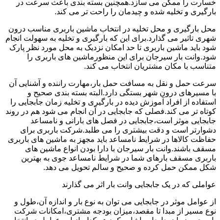
خسارت را ممکن می سازد.همچنین بسته بندی باعث سرعت در
بارگیری و تخلیه شده و چیدمان را راحت تر می کند.
محل بارگیری و محل تخلیه در انتخاب ماشین باربری مناسب درون
شهری تاثیر می گذارد.برای این که بارگیری و تخلیه به سهولت انجام
شود باید ماشین باربری تا حد امکان نزدیک به محل مورد نظر پارک
شود.وانت بار سیرجان برای این منظورماشین های باربری را
متناسب با مکان مشتریان انتخاب می کند.
سرعت حمل و نقل به مسافت حمل بار،مهارت راننده و آشنایی آن
با مسیرهای درون شهر بستگی دارد.البته بسته بندی صحیح و
استفاده از افراد آموزش دیده در بارگیری و تخلیه زمان جابجایی را
کوتاه تر می کند.فصلی که جابجایی در آن انجام می شود هم در روند
جابجایی موثر است،جابجایی در فصل های بارانی و نامساعد
دشوارتر است و دقت بیشتری را می طلبد.شرکت باربری برای
حفاظت کالاها در شرایط نامساعد باید مجهز به ماشین های باربری
مسقف باشند.وانت بار سیرجان با دارا بودن انواع ماشین های
باربری مسقف بارهای شما در شرایط نامساعد جوی به بهترین
شکل ممکن حمل کرده و صحیح و سالم تحویل می دهد.
عواملی که در یک جابجایی وانت بار اثر می گذارند
از عوامل موثر در جابجایی می توان به نوع بار و اندازه آن،طول و
نوع مسیر از مبدا تا مقصد،میزان بودجه مشتری،امکانات شرکت