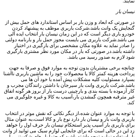
نمایند.
نیسان بار
در صورتی که ابعاد و وزن بار بر اساس استاندارد های حمل بیش از
گنجایش یک وانت باشد،شرکت باربری موظف به پیشنهاد کردن
خودرو باری دیگر است که در این زمان نیسان بار انتخاب ایده آلی
می باشد.شرکت باربری می بایست مجوز حمل بار و بارنامه دولتی
را صادر نماید به علاوه مکان مشخصی برای بارگیری در اختیار
داشته باشد.در صورتی که بار در مکان مورد نظر مشتری بارگیری
شود لازم به صدور رسید می باشد.
چنانچه برخی مشتریان بدون توجه به موارد فوق و صرفا به جهت
پرداخت هزینه کمتر کالا یا محصولات خود را به ماشین باربری ناآشنا
بسپارد مسئولیت کلیه مشکلات پیش آمده با خود آن ها می
باشد.شرکت باربری وانت بار سیرجان با داشتن رانندگان مجرب و
کار آزموده با بسته بندی و بارچینی درست بار از بروز هر گونه اتفاق
غیر مترقبه همچون گمشدن بار،آسیب به کالا و غیره جلوگیری می
کند.
با توجه به موارد عنوان شده،از دیگر نکاتی که نقش موثر در انتخاب
باربری وانت بار و نیسان بار دارد نوع بار و کالا است،به عنوان مثال
برای باربری بار آسیب پذیر استحکام نیسان بار حرف اول را خواهد
زد این در حالی است که برای جابجایی لوازم سبک می توانید از وانت
بار استفاده نمایید.توجه داشته باشید که حتما بار های شکستنی را