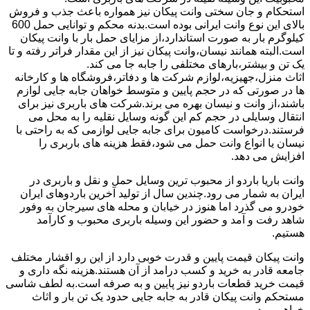
استحکام و جان سختی وانت پیکان نیز همواره باعث جذب و فروش
بالای این نوع وانت ایرانی بوده است.بدنه محکم و توانایی حمل 600
کیلوگرم بار به صورت استاندارد،از مزایای حمل بار با وانت پیکان
است.البته همانند نیسان،وانت پیکان نیز از این مقدار فراتر رفته و تا
یک تن و بیشتر،بارهای مختلفی را جابه جا می کند.
اثاث منزل،جهیزیه،لوازم شرکت ها و دفاتر،فروشگاه ها و کارخانه
ها در صورتی که در حجم پایین و متوسط خواهان جابه جایی لوازم
باشند،از وانت و نیسان بهره می برند.شرکت های باربری نیز برای
انتقال وسایلی در حجم کم این گونه وسایل نقلیه را به محل می
فرستند.درخواست کامیون برای جابه جایی لوازمی که به راحتی با
نیسان یا انواع وانت حمل می شود،فقط هزینه های باربری را
افزایش می دهد.
وانت باریا باردو از محبوب ترین وسایل حمل و نقل و باربری در
ایران به شمار می رود.چندین سال از تولید آخرین باردوهای ایران
خودرو می گذرد اما هنوز در خیابان و محله های سیرجان به وفور
شاهد رفت و آمد و حضور این وسیله باربری محبوب و کارآمد
هستیم.
وانت پیکان قیمت پایین و قدرت خوبی دارد از این رو اقشار مختلف
جامعه قادر به خرید و کسب درامد از آن هستند.هزینه نگه داری و
قیمت خرید قطعات باردو نیز پایین و به صرفه است.به لطف شاسی
مستحکم وانت پیکان قادر به جابه جایی حدود یک تن بار و اثاث
خواهیم بود.