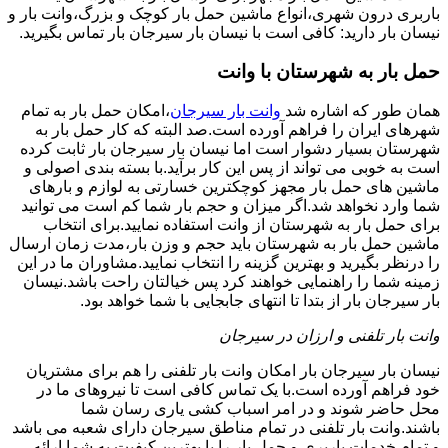
باربری درون شهری،انواع ماشین حمل بار کوچک و بزرگ،وانت بار و
نیسان بار دارید: کافی است با نیسان بار سیرجان بار تماس بگیرید.
حمل بار به شهرستان با وانت
همان طور که اشاره شد
وانت بار سیرجان
،امکان حمل بار به تمام
شهرهای ایران را فراهم آورده است.صد البته که کار حمل بار به
شهرستان بسیار دشوار است اما نیسان بار سیرجان بار ثابت کرده
است به خوبی می تواند از پس این کار برآید.با بسته بندی اصولی و
ماشین های حمل بار مجهز کوچکترین خسارتی به لوازم و بارهای
شما وارد نخواهد شد.اگر میزان و حجم بار شما کم است می توانید
برای حمل بار به شهرستان از وانت استفاده نمایید.برای انتخاب
ماشین حمل بار به شهرستان باید حجم و وزن بار،مدت زمان ارسال
را درنظر بگیرید و بهترین گزینه را انتخاب نمایید.مشاوران ما در این
زمینه شما را راهنمایی خواهند کرد پس خیالتان راحت باشد.نیسان
بار سیرجان بار از بتدا تا انتهای جابجایی با شما خواهد بود.
وانت بار تلفنی و ارزان در سیرجان
نیسان بار سیرجان بار امکان وانت بار تلفنی را هم برای مشتریان
خود فراهم آورده است.با یک تماس کافی است تا نیروهای ما در
محل حاضر شوند و در امر اسباب کشی یاری رسان شما
باشند.وانت بار تلفنی در تمام مناطق سیرجان دارای شعبه می باشد
و تمام خدمات باربری و حمل بار را با بهترین کیفیت به شما ارائه