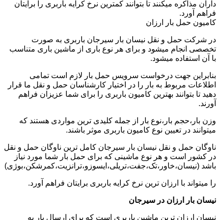
داران مذاکره میکنند تا بتوانند کمترین نرخ کرایه باربری را برایتان
فراهم آورد.
کامیون حمل بار ارزان
در شرکت حمل و نقل نیسان بار سیرجان باربری به صورت
تخصصی انجام میشود و برای هر نوع باری از ماشین باری متناسب
با آن استفاده میشود.
بنابراین جهت درخواست سرویس حمل بار لازم است تمامی
اطلاعات مربوط به بار را در اختیار کارشناسان حمل و نقل ما قرار
دهید تا بتوانند بهترین کامیون باربری را برای شما عزیزان فراهم
آورند.
وزن بار،حجم بار،نوع بار از جمله کلیدی ترین مواردی هستند که
میتوانند در تعیین نوع کامیون باربری موثر باشند.
ناوگان حمل و نقل نیسان بار سیرجان کامل ترین ناوگان حمل و نقل
در کشور است و هر نوع ماشینی که برای حمل بار شما مورد نیاز
باشد (نیسان،خاور،تک،جفت،تریلی،ایسوزو،ترانزیت،کمرشکن،بوژی)
را میتواند با ارزان ترین نرخ کرایه باربری برایتان فراهم آورد.
نیسان بار ارزان در سیرجان
نیسان ارزان ترین ماشین باربری است که برای ارسال بار به