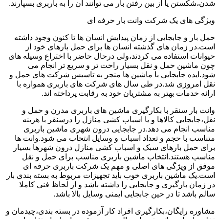
شدن،شکستن یا از بین رفتن بار می توانند آن را به باربری بسپارند.
ویژگی های یک شرکت وانت بار حرفه ای
حمل بار و جابجایی از زمان پیدایش انسان ها تا کنون وجود داشته
است.در زمان های گذشته انسان ها برای حمل بارهای خود از
حیوانات استفاده می کردند،ولی درحال حاضر با اختراع وسیله های
چون ماشین حمل و نقل بسیار راحت تر و سریع تر انجام می
شود.ایده جابجایی با ماشین ها منجر به تاسیس شرکت های حمل و
نقل امروزی شد.در طی سال های شرکت های باربری همواره با
ارائه خدمات بهتر به مشتریان خود به رقابت پرداخته اند.
وانت بار سنقر با بکارگیری ماشین های باربری مدرن و حمل و
نقل،جابجایی کالاها و یا اسباب کشی منازل را درسنقر با هزینه
مناسب انجام می دهد.در جابجایی درون شهری ماشین باربری
متناسب با حجم و تعداد اسباب و وسایل انتخاب می شود.وانت ها
برای حمل بارهای سبک و اسباب کشی منازل درون شهرها بسیار
مناسب هستند.انتخاب ماشین باربری مناسب برای حمل و نقل
موفق از ویژگی های اصلی و مهم یک شرکت باربری حرفه ای
است.یک ماشین باربری خوب باید تجهیزات مربوط به بسته بندی بار
در زمان بارگیری و جابجایی را داشته باشد و از لحاظ فنی کاملا
سالم باشد تا در حین جابجایی ایمنی وسایل بالا باشد.
مشاوره رایگان،بکارگیری افراد کار آزموده در بسته بندی،چیدمان و