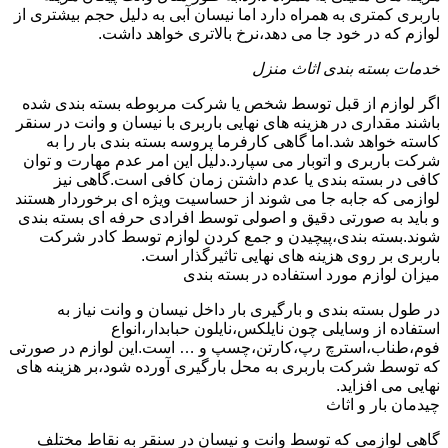
باربری کمتری به همراه دارد اما نیسان آبی به دلیل حجم بیشتری از
لوازم که در خود جا می دهد،نرخ بالاتری خواهد داشت.
خدمات بسته بندی اثاث منزل
اگر لوازم از قبل توسط شخص یا شرکت مربوطه بسته بندی شده
باشند مقداری در هزینه های نهایی باربری با نیسان و وانت در سنقر
کاسته خواهد شد.اما گاهی کارفرما پروسه بسته بندی بار را به
شرکت باربری و اتوبار می سپارد.دلیل این امر عدم مهارت و توان
کافی در بسته بندی یا عدم داشتن زمان کافی است.گاهی نیز
لوازمی که جابه جا می شوند از حساسیت ویژه ای برخوردار هستند
و باید به صورتی دقیق و اصولی توسط افرادی حرفه ای بسته بندی
شوند.بسته بندی،پیچیدن و جمع کردن لوازم توسط کادر شرکت
باربری بر روی هزینه های نهایی تاثیرگذار است.
میزان لوازم مورد استفاده در بسته بندی
در طول بسته بندی و بارگیری بار داخل نیسان و وانت نیاز به
استفاده از وسایلی چون نایلکس،نایلون حبابدار،انواع
فوم،طناب،استرچ رپ،کارتن،چسپ و … است.این لوازم در صورتی
که توسط شرکت باربری به محل بارگیری آورده شود،بر هزینه های
نهایی می افزاید.
چیدمان بار و اثاث
گاهی لوازمی که توسط وانت و نیسان در سنقر به نقاط مختلف