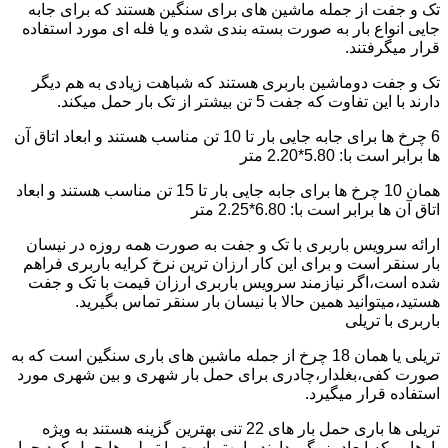
تک و جفت از جمله ماشین های برای سنگین هستند که برای جابه
جایی انواع بار به صورت بسته بندی شده و یا فله ای مورد استفاده
قرار میگرفتند.
تک و جفت دوماشین باربری هستند که شباهت زیادی به هم دیگر
دارند با این تفاوت که جفت 5 تن بیشتر از تک بار حمل میکند.
6 چرخ ها برای جابه جایی بار تا 10 تن مناسب هستند و ابعاد اتاق آن
ها برابر است با: 5.80*2.20 متر
همان 10 چرخ ها برای جابه جایی بار تا 15 تن مناسب هستند و ابعاد
اتاق آن ها برابر است با: 6.80*2.25 متر
ارائه سرویس باربری با تک و جفت به صورت همه روزه در نیسان
بار سنقر است و برای این کار ارزان ترین نرخ کرایه باربری فراهم
شده است،اگر نیازمند سرویس باربری ارزان قیمت با تک و جفت
هستید،میتوانید همین حالا با نیسان بار سنقر تماس بگیرید.
باربری با تریلی
تریلی یا همان 18 چرخ از جمله ماشین های باری سنگین است که به
صورت کفی،بغلدار،چادری برای حمل بار شهری و بین شهری مورد
استفاده قرار میگیرد.
تریلی ها باری حمل بار های 22 تنی بهترین گزینه هستند به ویژه
بارهایی که ابعاد بزرگی دارند را بهتر است با تریلی ها حمل کرد چرا