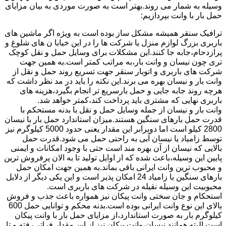
وسیله به شمار می روند.بهتر است به صورت موردی به بیان مزایای
حمل بار با وانت بپردازیم:
ترافیک سنقر همیشه مشکل ساز بوده است به ویژه اگر ماشین های
باربری بزرگ لوازم منزل یا شرکت ها را در این خیابا ن های شلوغ و
پرازدحام،جابه جا کنند.این مشکلات برای وسایل حمل و نقل کوچک
تری چون نیسان و وانت بار،به مراتب کمتر است.به همین جهت
شرکت های باربری و اتوبار سنقر جهت تسریع روند حمل و نقل از
وانت بار و نیسان بهره می برند.این نکته را باید در مد نظر داشت که
هرچه روند جابه جایی و حمل بارسریع تر انجام بگیرد،هزینه های
باربری نهایی که مشتری باید پرداخت کند،کمتر خواهد شد.
وانت بار و نیسان از جمله وسایل حمل و نقل با بدنه مستحکم با
قدرت حمل بارهای سنگین هستند.میزان استاندارد حمل بار با نیسان
2800 کیلو است اما دوبرابر این مقدار یعنی حدود 5000 کیلوگرم نیز
توسط زامیاد یا نیسان آبی به راحتی حمل می شود.قدرت حمل
بالایی که نیسان از آن بهره مند است حتی با وجود امکانات و ایمنی
پایین این وسیله،باعث شده که از اوایل تولید تا به الان پرفروش ترین
و محبوب ترین وانت ایرانی باقی بماند.به همین جهت امکان حمل
بارهای سنگین با زامیاد 24 امکان پذیر است و این یکی دیگر از دلایل
محبوبیت این وسیله نقیله در شرکت های باربری است.
استحکام و جان سختی وانت پیکان نیز همواره باعث جذب و فروش
بالای این نوع وانت ایرانی بوده است.بدنه محکم و توانایی حمل 600
کیلوگرم بار به صورت استاندارد،از مزایای حمل بار با وانت پیکان
است.البته همانند نیسان،وانت پیکان نیز از این مقدار فراتر رفته و تا