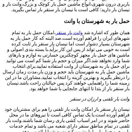
باربری درون شهری،انواع ماشین حمل بار کوچک و بزرگ،وانت بار و
نیسان بار دارید: کافی است با نیسان بار سنقر بار تماس بگیرید.
حمل بار به شهرستان با وانت
همان طور که اشاره شد
وانت بار سنقر
،امکان حمل بار به تمام
شهرهای ایران را فراهم آورده است.صد البته که کار حمل بار به
شهرستان بسیار دشوار است اما نیسان بار سنقر بار ثابت کرده
است به خوبی می تواند از پس این کار برآید.با بسته بندی اصولی و
ماشین های حمل بار مجهز کوچکترین خسارتی به لوازم و بارهای
شما وارد نخواهد شد.اگر میزان و حجم بار شما کم است می توانید
برای حمل بار به شهرستان از وانت استفاده نمایید.برای انتخاب
ماشین حمل بار به شهرستان باید حجم و وزن بار،مدت زمان ارسال
را درنظر بگیرید و بهترین گزینه را انتخاب نمایید.مشاوران ما در این
زمینه شما را راهنمایی خواهند کرد پس خیالتان راحت باشد.نیسان
بار سنقر بار از بتدا تا انتهای جابجایی با شما خواهد بود.
وانت بار تلفنی و ارزان در سنقر
نیسان بار سنقر بار امکان وانت بار تلفنی را هم برای مشتریان خود
فراهم آورده است.با یک تماس کافی است تا نیروهای ما در محل
حاضر شوند و در امر اسباب کشی یاری رسان شما باشند.وانت بار
تلفنی در تمام مناطق سنقر دارای شعبه می باشد و تمام خدمات
باربری و حمل بار را با بهترین کیفیت به شما ارائه می دهد.