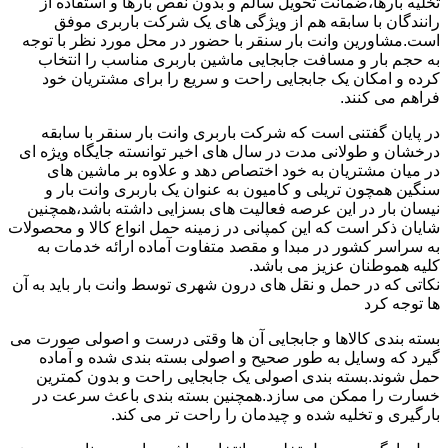
تخلیه بارها،ضمانت تحویل سالم و بدون نقص بارها و استفاده از
رانندگان با سابقه هم از ویژگی های یک شرکت باربری موفق
است.مشاورین وانت بار سنقر با حضور در محل مورد نظر با توجه
به حجم بار و مسافت جابجایی ماشین باربری مناسب را انتخاب
کرده و امکان یک جابجایی راحت و سریع را برای مشتریان خود
فراهم می کنند.
در پایان گفتنی است که شرکت باربری وانت بار سنقر با سابقه
درخشان و طولانی مدت در سال های اخیر توانسته جایگاه ویژه ای
در میان مشتریان به خود اختصاص دهد و علاوه بر ماشین های
سنگین همچون تریلی و کامیون به عنوان یک باربری وانت بار و
نیسان بار در این عرصه فعالیت های بسزایی داشته باشد،همچنین
شایان ذکر است که این کمپانی در زمینه حمل انواع کالا و محصولات
به سراسر کشور در مبدا و مقصد متفاوت آماده ارائه خدمات به
کلیه هموطنان عزیز می باشد.
نکاتی که در حمل و نقل های درون شهری توسط وانت بار باید به آن
ها توجه کرد
بسته بندی کالاها و جابجایی آن ها وقتی درست و اصولی صورت می
گیرد که وسایل به طور صحیح و اصولی بسته بندی شده و آماده
حمل شوند.بسته بندی اصولی یک جابجایی راحت و بدون کمترین
خسارت را ممکن می سازد.همچنین بسته بندی باعث سرعت در
بارگیری و تخلیه شده و چیدمان را راحت تر می کند.