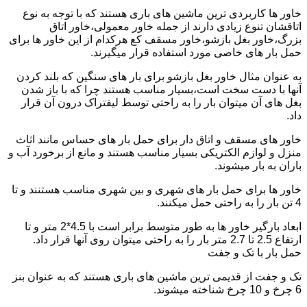
خاور ها کاربردی ترین ماشین های باری هستند که با توجه به نوع
اتاقشان تنوع زیادی دارند از جمله خاور معمولی،خاور اتاق
بزرگ،خاور بغل بازشو،خاور مسقف کع هرکدام از این خاور ها برای
حمل بار های خاصی مورد استفاده قرار میگیرند.
به عنوان مثال خاور بغل بازشو برای بار های سنگین که بلند کردن
آنها با دست سخت است،بسیار مناسب هستند چرا که با باز شدن
بغل های آن میتوان بار را به راحتی توسط لیفتراک درون آن قرار
داد.
خاور های مسقف و اتاق دار برای حمل بار های حساس مانند اثاث
منزل و لوازم الکتریکی بسیار مناسب هستند و مانع از برخورد آب و
باران به بار میشوند.
خاور ها برای حمل بار های شهری و بین شهری مناسب هستنند و تا
4 تن بار را به راحتی حمل میکنند.
ابعاد بارگیر خاور ها به طور متوسط برابر است با 4.5*2 متر و تا
ارتفاع 2.5 تا 2.7 متر بار را به راحتی میتوان روی آنها قرار داد.
حمل بار با تک و جفت
تک و جفت از قدیمی ترین ماشین های باری هستند که به عنوان بنز
6 چرخ و 10 چرخ شناخته میشوند.