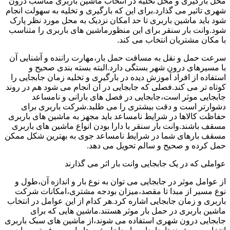
محل بارگیری و محل تخلیه در انتخاب ماشین باربری مناسب درون
شهری تاثیر می گذارد.برای این که بارگیری و تخلیه به سهولت انجام
شود باید ماشین باربری تا حد امکان نزدیک به محل مورد نظر پارک
شود.وانت بار سنقر برای این منظورماشین های باربری را متناسب
با مکان مشتریان انتخاب می کند.
سرعت حمل و نقل به مسافت حمل بار،مهارت راننده و آشنایی آن
با مسیرهای درون شهر بستگی دارد.البته بسته بندی صحیح و
استفاده از افراد آموزش دیده در بارگیری و تخلیه زمان جابجایی را
کوتاه تر می کند.فصلی که جابجایی در آن انجام می شود هم در روند
جابجایی موثر است،جابجایی در فصل های بارانی و نامساعد
دشوارتر است و دقت بیشتری را می طلبد.شرکت باربری برای
حفاظت کالاها در شرایط نامساعد باید مجهز به ماشین های باربری
مسقف باشند.وانت بار سنقر با دارا بودن انواع ماشین های باربری
مسقف بارهای شما در شرایط نامساعد جوی به بهترین شکل ممکن
حمل کرده و صحیح و سالم تحویل می دهد.
عواملی که در یک جابجایی وانت بار اثر می گذارند
از عوامل موثر در جابجایی می توان به نوع بار و اندازه آن،طول و
نوع مسیر از مبدا تا مقصد،میزان بودجه مشتری،امکانات شرکت
باربری و زمان جابجایی اشاره کرد.هر کدام از این عوامل در انتخاب
ماشین باربری در حمل بار موثر هستند.ماشین هایی که برای
جابجایی درون شهری استفاده می شوند،از ماشین های سبک باربری