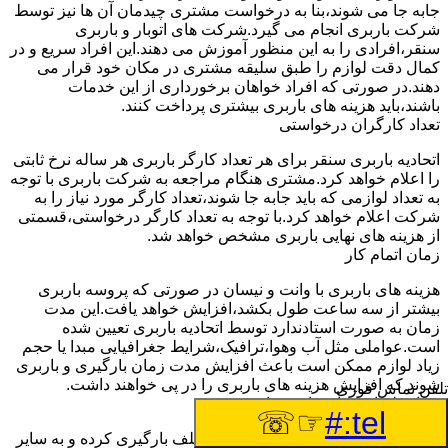
جابه جا می شوند،بنا به درخواست مشتری چیدمان آن ها نیز توسط
شرکت باربری انجام می گیرد.شرکت های اتوبار و باربری
سنقر،افرادی را به این منظور آموزش می دهند.این افراد سریع و در
کمال دقت لوازم را طبق سلیقه مشتری در مکان خود قرار می
دهند.در صورتی که افراد خواهان برخورداری از این خدمات
باشند،باید هزینه های باربری بیشتری پرداخت کنند.
تعداد کارگران درخواستی
اتحادیه باربری سنقر برای هر تعداد کارگر باربری هر ساله نرخ ثابتی
را اعلام خواهد کرد.مشتری هنگام مراجعه به شرکت باربری با توجه
به تعداد لوازمی که باید جابه جا شوند،تعداد کارگر مورد نیاز را به
شرکت اعلام خواهد کرد.با توجه به تعداد کارگر درخواستی،قسمتی
از هزینه های نهایی باربری مشخص خواهد شد.
زمان اتمام کار
هزینه های باربری با وانت و نیسان در صورتی که پروسه باربری
بیشتر از سه ساعت طول بکشد،افزایش خواهد یافت.این مدت
زمان به صورت استادندارد توسط اتحادیه باربری تعیین شده
است.عواملی مثل آب وهوا،ترافیک،شرایط جغرافیایی مبدا یا حجم
زیاد لوازم ممکن است باعث افزایش مدت زمان بارگیری و باربری
شوند که افزایش هزینه های باربری را در پی خواهند داشت.
تلفن تماس فوری
تعداد طبقات ساختمان مبدا و مقصد
☞☏
tel:#
وانت ها بارهای مختلفی را از نقاط مختلف بارگیری کرده و به سایر