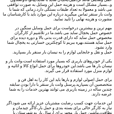
و...بسیار مشکل است و هزینه حمل این وسایل به صورت توافقی
می باشد و معمولا به تعداد طبقات بستگی دارد.زمانی که شما با
وانت بار سنقر تماس میگیرید درباره این موارد باید با کارشناسان ما
مشورت و هزینه نهایی را تایید نمایید.
مهم ترین و بیشترین درخواست برای حمل وسایل سنگین در
خصوص حمل یخچال ساید می باشد.ما در تلاشیم از کارگران
مخصوص حمل ساید که دارای قدرت بدنی بالا و دوره دیده برای
حمل ساید هستند،بهره ببریم تا کوچکترین خسارتی به یخچال شما
وارد نشود.
حمل و نقل و جابجایی لوازم را به نیسان بار سنقر بار بسپارید.
یکی از خودروهای باربری که بسیار مورد استفاده است،وانت بار و
نیسان بار ها می باشد.این خودروها برای حمل انواع کالا و اثاثیه و
لوازم منزل مورد استفاده قرار می گیرند.
برای حمل اصولی لوازم و بارها باید این کار را به اهل فن و
متخصصین آن بسپارید.پرسنل وانت بار سنقر با دارا بودن سابقه
چندین ساله در زمینه باربری می توانند بهترین خدمات را به شما
عرضه دارند.
این خدمات جهت کسب رضایت مشتریان عزیز ارائه می شود.اگر
نیاز به کارگر خالی برای بسته بندی و حمل بار،کاگر چیدمان و
نظافت،ماشین حمل بار مجهز برای ارسال بار به شهرستان یا