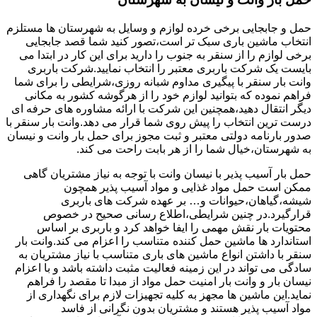
حمل و جابجایی برخی خرده لوازم و وسایل به شهرستان ها مستلزم
انتخاب ماشین باری سبک تر است،تصور کنید شما قصد جابجایی
برخی لوازم را از سنقر به جنوب را دارید برای این کار در ابتدا می
بایست یک شرکت باربری معتبر را انتخاب نمایید.شرکت باربری
وانت بار سنقر با پیگیری مداوم شبانه روزی،شرایطی را برای شما
فراهم نموده که بتوانید لوازم خود را از هرگوشه کشور به مکانی
دیگر انتقال دهید،همچنین این شرکت با ارائه مشاوره های حرفه ای
درست ترین انتخاب را پیش روی شما قرار می دهد.وانت بار سنقر با
صدور بارنامه دولتی معتبر و ثبت مجوز برای حمل بار وانت و نیسان
به شهرستان،خیال شما را از هر بابت راحت می کند.
حمل بار آسیب پذیر با نیسان وانت با توجه به نیاز مشتریان گاهی
ممکن است حمل مواد غذایی و مواد آسیب پذیر همچون
شیشه،گیاهان،حیوانات و… بر عهده شرکت های باربری
قرارگیرد.در چنین شرایطی،اطلاع رسانی صحیح در خصوص
محتویات بار نقش مهمی را ایفا خواهد کرد و باربری بر اساس
استاندارد ها ماشین حمل کننده متناسب را اعزام می کند.وانت بار
سنقر با داشتن انواع ماشین های باری متناسب با نیاز مشتریان به
سادگی می تواند در این زمینه فعالیت مثبت داشته باشد و با اعزام
نیسان بار و وانت بار امنیت حمل مواد از مبدا تا مقصد را فراهم
نماید.این ماشین ها مجهز به کلیه تجهیزات لازم برای نگهداری از
مواد آسیب پذیر هستند و مشتریان بدون نگرانی از فاسد