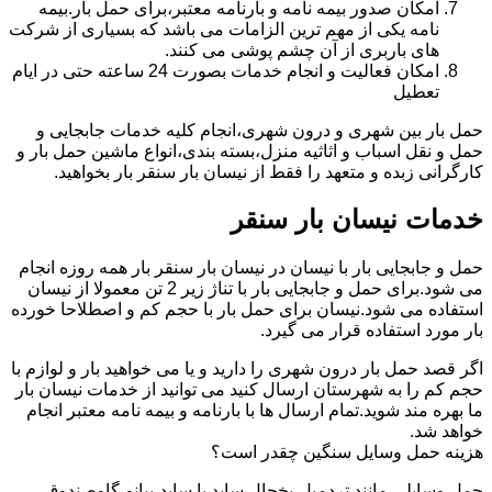
امکان صدور بیمه نامه و بارنامه معتبر،برای حمل بار.بیمه
نامه یکی از مهم ترین الزامات می باشد که بسیاری از شرکت
های باربری از آن چشم پوشی می کنند.
امکان فعالیت و انجام خدمات بصورت 24 ساعته حتی در ایام
تعطیل
حمل بار بین شهری و درون شهری،انجام کلیه خدمات جابجایی و
حمل و نقل اسباب و اثاثیه منزل،بسته بندی،انواع ماشین حمل بار و
کارگرانی زبده و متعهد را فقط از نیسان بار سنقر بار بخواهید.
خدمات نیسان بار سنقر
حمل و جابجایی بار با نیسان در نیسان بار سنقر بار همه روزه انجام
می شود.برای حمل و جابجایی بار با تناژ زیر 2 تن معمولا از نیسان
استفاده می شود.نیسان برای حمل بار با حجم کم و اصطلاحا خورده
بار مورد استفاده قرار می گیرد.
اگر قصد حمل بار درون شهری را دارید و یا می خواهید بار و لوازم با
حجم کم را به شهرستان ارسال کنید می توانید از خدمات نیسان بار
ما بهره مند شوید.تمام ارسال ها با بارنامه و بیمه نامه معتبر انجام
خواهد شد.
هزینه حمل وسایل سنگین چقدر است؟
حمل وسایلی مانند تردمیل،یخچال ساید با ساید،پیانو،گاوصندوق