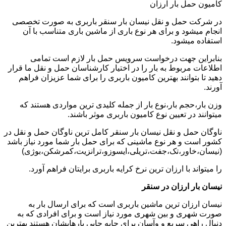
کامیون حمل بار ارزان
در شرکت حمل و نقل نیسان بار سنقر باربری به صورت تخصصی
انجام میشود و برای هر نوع باری از ماشین باری متناسب با آن
استفاده میشود.
بنابراین جهت درخواست سرویس حمل بار لازم است تمامی
اطلاعات مربوط به بار را در اختیار کارشناسان حمل و نقل ما قرار
دهید تا بتوانند بهترین کامیون باربری را برای شما عزیزان فراهم
آورند.
وزن بار،حجم بار،نوع بار از جمله کلیدی ترین مواردی هستند که
میتوانند در تعیین نوع کامیون باربری موثر باشند.
ناوگان حمل و نقل نیسان بار سنقر کامل ترین ناوگان حمل و نقل در
کشور است و هر نوع ماشینی که برای حمل بار شما مورد نیاز باشد
(نیسان،خاور،تک،جفت،تریلی،ایسوزو،ترانزیت،کمرشکن،بوژی)
را میتواند با ارزان ترین نرخ کرایه باربری برایتان فراهم آورد.
نیسان بار ارزان در سنقر
نیسان ارزان ترین ماشین باربری است که برای ارسال بار به
صورت شهری و بین شهری مورد نیاز است و برای افرادی که به
دنبال راهی سریع و وآسان برای جابه جایی بارهایشان هستند بهترین