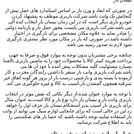
در صورتی که ابعاد و وزن بار بر اساس استاندارد های حمل بیش از
گنجایش یک وانت باشد،شرکت باربری موظف به پیشنهاد کردن
خودرو باری دیگر است که در این زمان نیسان بار انتخاب ایده آلی
می باشد.شرکت باربری می بایست مجوز حمل بار و بارنامه دولتی
را صادر نماید به علاوه مکان مشخصی برای بارگیری در اختیار
داشته باشد.در صورتی که بار در مکان مورد نظر مشتری بارگیری
شود لازم به صدور رسید می باشد.
چنانچه برخی مشتریان بدون توجه به موارد فوق و صرفا به جهت
پرداخت هزینه کمتر کالا یا محصولات خود را به ماشین باربری ناآشنا
بسپارد مسئولیت کلیه مشکلات پیش آمده با خود آن ها می
باشد.شرکت باربری وانت بار سنقر با داشتن رانندگان مجرب و کار
آزموده با بسته بندی و بارچینی درست بار از بروز هر گونه اتفاق غیر
مترقبه همچون گمشدن بار،آسیب به کالا و غیره جلوگیری می کند.
با توجه به موارد عنوان شده،از دیگر نکاتی که نقش موثر در انتخاب
باربری وانت بار و نیسان بار دارد نوع بار و کالا است،به عنوان مثال
برای باربری بار آسیب پذیر استحکام نیسان بار حرف اول را خواهد
زد این در حالی است که برای جابجایی لوازم سبک می توانید از وانت
بار استفاده نمایید.توجه داشته باشید که حتما بار های شکستنی را
باید به اطلاع شرکت برسانید.
حمل بار وانت و نیسان به شهرستان