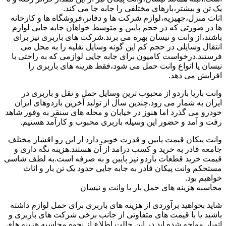
یک تن و بیشتر،بارهای مختلفی را جابه جا می کند.
اثاث منزل،جهیزیه،لوازم شرکت ها و دفاتر،فروشگاه ها و کارخانه
ها در صورتی که در حجم پایین و متوسط خواهان جابه جایی لوازم
باشند،از وانت و نیسان بهره می برند.شرکت های باربری نیز برای
انتقال وسایلی در حجم کم این گونه وسایل نقلیه را به محل می
فرستند.درخواست کامیون برای جابه جایی لوازمی که به راحتی با
نیسان یا انواع وانت حمل می شود،فقط هزینه های باربری را
افزایش می دهد.
وانت باریا باردو از محبوب ترین وسایل حمل و نقل و باربری در
ایران به شمار می رود.چندین سال از تولید آخرین باردوهای ایران
خودرو می گذرد اما هنوز در خیابان و محله های سنقر به وفور شاهد
رفت و آمد و حضور این وسیله باربری محبوب و کارآمد هستیم.
وانت پیکان قیمت پایین و قدرت خوبی دارد از این رو اقشار مختلف
جامعه قادر به خرید و کسب درامد از آن هستند.هزینه نگه داری و
قیمت خرید قطعات باردو نیز پایین و به صرفه است.به لطف شاسی
مستحکم وانت پیکان قادر به جابه جایی حدود یک تن بار و اثاث
خواهیم بود.
محاسبه هزینه های حمل بار با وانت و نیسان
شاید بخواهید برآوردی از هزینه های باربری برای حمل لوازم داشته
باشید یا با قیمت های متفاوتی از جانب برخی شرکت های باربری و
اتوبار مواجه شده اید.در این حالت اطلاع از نحوه محاسبه هزینه های