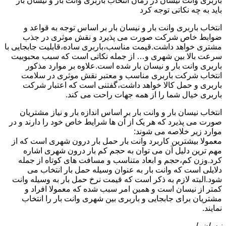
باربری وانت نیسان در زمان انتخاب باربری وانت بار و نیسان بار
باید به چه نکاتی توجه کرد
انتخاب باربری وانت بار و نیسان بار بر اساس توجه به قواعد و
ضوابط خاص شرکت صورت می پذیرد و نقش موثری در جذب
مشتری خواهد داشت.قیمت مناسب،باربری ساده،قابلیت جابجایی با
سرعت بالا بین شهری و… از جمله نکاتی است که سبب محبوبیت
باربری وانت بار و نیسان بار شده است.علاوه بر موارد مذکور
انتخاب شرکت باربری مناسب و معتبر نقش موثری در سلامت
باربری و حمل کالا خواهد داشت،گفتنی است که اعتبار شرکت
باربری خیال شما را از همه جهات راحت می کند.
انتخاب نیسان بار و وانت بار بر اساس اندازه بار و نیاز مشتریان
صورت می پذیرد که هر یک از آن ها شرایط خاص خود را دارند و در
موارد زیر خلاصه می شوند:
معمولا بیشترین کاربرد وانت بار حمل بار درون شهری است که از
مهم ترین دلیل آن می توان به حجم کم بار درون شهری اشاره
کرد.وزن کم،حجم و ابعاد متناسب و مسافت های کوتاه از جمله
دلایلی است که وانت بار به عنوان وسیله حمل بار انتخاب می
شود.البته لازم به ذکر است که قیمت نرخ حمل بار به وسیله وانت
کمتر از نیسان است و همین امر سبب شده که معمولا افراد و
مشتریان برای جابجایی و باربری بین شهری وانت بار را انتخاب
نمایند.
نیسان بار