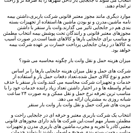
انتخاب می شوند تا جابجایی بار داخل شهرها را به صرفه تر و راحت
تر انجام دهند.
موارد دیگری مانند مجوز معتبر قانونی شرکت باربری،داشتن بیمه
نامه ماشین،مدرن و نو بودن ماشین ها،استفاده از تجهیزات بسته
بندی هم در جابجایی تاثیر می گذارند.وانت بار سنقر با داشتن
مجوزهای معتبر قانونی و رانندگان تحت پوشش بیمه انتخاب مطمئن
و مناسب برای جابجایی بارها و کالاهای شما است.در صورت آسیب
به کالاها در زمان جابجایی پرداخت خسارت بر عهده شرکت بیمه
خواهد بود.
میزان هزینه حمل و نقل وانت بار چگونه محاسبه می شود؟
شرکت های حمل و نقل میزان هزینه جابجایی بارها را بر اساس
حجم و نوع کالای حمل شده،تعداد دفعات حمل بار و استفاده از
خدمات و تجهیزات شرکت محاسبه می کنند.وانت بار سنقر با حذف
تمام واسطه ها و در اختیار داشتن تعداد زیاد راننده خدمات خود را با
مناسب ترین تعرفه نرخ حمل و نقل ممکن و به صورت ۲۴ ساعت
شبانه روزی به مشتریان ارائه می دهد.
مزیت های شرکت حمل و نقل وانت بار وانت بار سنقر
انتخاب یک شرکت باربری معتبر و حرفه ای در جابجایی راحت و
مطمئن بسیار مهم است.این شرکت ها باید دارای مجوزهای قانونی
معتبر،کادر با تجربه و مجرب،ماشین های باربری مدرن و تجهیزات
مناسب جهت بسته بندی صحیح و اصولی باشند تا بتوانند خدمات