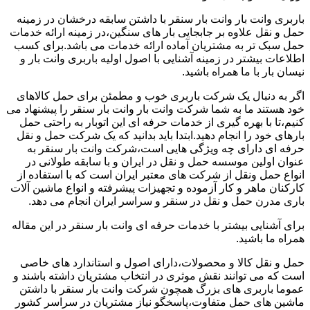
باربری وانت بار وانت بار سنقر با داشتن سابقه درخشان در زمینه
حمل و نقل علاوه بر جابجایی بار های سنگین،در زمینه ارائه خدمات
حمل سبک تر به مشتریان آماده ارائه خدمات می باشد.برای کسب
اطلاعات بیشتر در زمینه آشنایی با اصول اولیه باربری وانت بار و
نیسان بار با ما همراه باشید.
اگر به دنبال یک شرکت باربری خوب و مطمئن برای حمل کالاهای
خود هستند ما به شما شرکت وانت بار وانت بار سنقر را پیشنهاد می
کنیم،تا با بهره گیری از خدمات حرفه ای این اتوبار به راحتی حمل
بارهای خود را انجام دهید.ابتدا باید بدانید که یک شرکت حمل و نقل
حرفه ای دارای چه ویژگی هایی است،شرکت وانت بار سنقر به
عنوان اولین موسسه حمل و نقل در ایران و با سابقه طولانی در
انواع حمل ونقل از شرکت های معتبر ایران است که با استفاده از
کارکنان ماهر و کار آزموده و تجهیزات پیشرفته و انواع ماشین آلات
باری مدرن حمل و نقل در سنقر و سراسر ایران انجام می دهد.
برای آشنایی بیشتر با خدمات حرفه ای وانت بار سنقر در این مقاله
همراه ما باشید.
حمل و نقل کالا و محصولات،دارای اصول و استاندارد های خاصی
است که می توانند نقش موثری در انتخاب مشتریان داشته باشند و
عموما باربری های بزرگ همچون شرکت وانت بار سنقر با داشتن
ماشین های حمل متفاوت،پاسخگو نیاز مشتریان در سراسر کشور