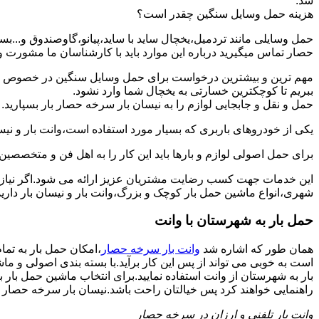
شد.
هزینه حمل وسایل سنگین چقدر است؟
حمل وسایلی مانند تردمیل،یخچال ساید با ساید،پیانو،گاوصندوق و...
حصار تماس میگیرید درباره این موارد باید با کارشناسان ما مشورت و هزی
مهم ترین و بیشترین درخواست برای حمل وسایل سنگین در خصوص حمل 
ببریم تا کوچکترین خسارتی به یخچال شما وارد نشود.
حمل و نقل و جابجایی لوازم را به نیسان بار سرخه حصار بار بسپارید.
یکی از خودروهای باربری که بسیار مورد استفاده است،وانت بار و نیسان
برای حمل اصولی لوازم و بارها باید این کار را به اهل فن و متخصصین
این خدمات جهت کسب رضایت مشتریان عزیز ارائه می شود.اگر نیاز به
شهری،انواع ماشین حمل بار کوچک و بزرگ،وانت بار و نیسان بار دارید
حمل بار به شهرستان با وانت
همان طور که اشاره شد
وانت بار سرخه حصار
،امکان حمل بار به تما
است به خوبی می تواند از پس این کار برآید.با بسته بندی اصولی و م
بار به شهرستان از وانت استفاده نمایید.برای انتخاب ماشین حمل بار ب
راهنمایی خواهند کرد پس خیالتان راحت باشد.نیسان بار سرخه حصار بار ا
وانت بار تلفنی و ارزان در سرخه حصار