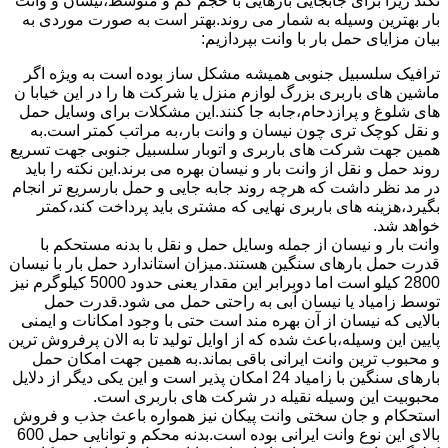
نکند زیرا برای جابجایی بارهایی با حجم کم و متوسط،نیسان و وانت
بار بهترین وسیله به شمار می روند.بهتر است به صورت موردی به
بیان مزایای حمل بار با وانت بپردازیم:
ترافیک سلسبیل جنوبی همیشه مشکل ساز بوده است به ویژه اگر
ماشین های باربری بزرگ لوازم منزل یا شرکت ها را در این خیابا ن
های شلوغ و پرازدحام،جابه جا کنند.این مشکلات برای وسایل حمل
و نقل کوچک تری چون نیسان و وانت بار،به مراتب کمتر است.به
همین جهت شرکت های باربری و اتوبار سلسبیل جنوبی جهت تسریع
روند حمل و نقل از وانت بار و نیسان بهره می برند.این نکته را باید
در مد نظر داشت که هرچه روند جابه جایی و حمل بارسریع تر انجام
بگیرد،هزینه های باربری نهایی که مشتری باید پرداخت کند،کمتر
خواهد شد.
وانت بار و نیسان از جمله وسایل حمل و نقل با بدنه مستحکم با
قدرت حمل بارهای سنگین هستند.میزان استاندارد حمل بار با نیسان
2800 کیلو است اما دوبرابر این مقدار یعنی حدود 5000 کیلوگرم نیز
توسط زامیاد یا نیسان آبی به راحتی حمل می شود.قدرت حمل
بالایی که نیسان از آن بهره مند است حتی با وجود امکانات و ایمنی
پایین این وسیله،باعث شده که از اوایل تولید تا به الان پرفروش ترین
و محبوب ترین وانت ایرانی باقی بماند.به همین جهت امکان حمل
بارهای سنگین با زامیاد 24 امکان پذیر است و این یکی دیگر از دلایل
محبوبیت این وسیله نقیله در شرکت های باربری است.
استحکام و جان سختی وانت پیکان نیز همواره باعث جذب و فروش
بالای این نوع وانت ایرانی بوده است.بدنه محکم و توانایی حمل 600