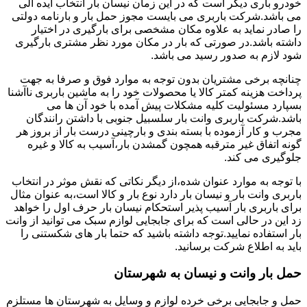
خودرو باری دیگر است که در این زمان نیسان بار انتخاب ایده آلی
می باشد.شرکت باربری می بایست مجوز حمل بار و بارنامه دولتی
را صادر نماید به علاوه مکان مشخصی برای بارگیری در اختیار
داشته باشد.در صورتی که بار در مکان مورد نظر مشتری بارگیری
شود لازم به صدور رسید می باشد.
چنانچه برخی مشتریان بدون توجه به موارد فوق و صرفا به جهت
پرداخت هزینه کمتر کالا یا محصولات خود را به ماشین باربری ناآشنا
بسپارد مسئولیت کلیه مشکلات پیش آمده با خود آن ها می
باشد.شرکت باربری وانت بار سلسبیل جنوبی با داشتن رانندگان
مجرب و کار آزموده با بسته بندی و بارچینی درست بار از بروز هر
گونه اتفاق غیر مترقبه همچون گمشدن بار،آسیب به کالا و غیره
جلوگیری می کند.
با توجه به موارد عنوان شده،از دیگر نکاتی که نقش موثر در انتخاب
باربری وانت بار و نیسان بار دارد نوع بار و کالا است،به عنوان مثال
برای باربری بار آسیب پذیر استحکام نیسان بار حرف اول را خواهد
زد این در حالی است که برای جابجایی لوازم سبک می توانید از وانت
بار استفاده نمایید.توجه داشته باشید که حتما بار های شکستنی را
باید به اطلاع شرکت برسانید.
حمل بار وانت و نیسان به شهرستان
حمل و جابجایی برخی خرده لوازم و وسایل به شهرستان ها مستلزم