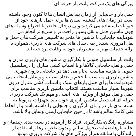
ویژگی های یک شرکت وانت بار حرفه ای
حمل بار و جابجایی از زمان پیدایش انسان ها تا کنون وجود داشته
است.در زمان های گذشته انسان ها برای حمل بارهای خود از
حیوانات استفاده می کردند،ولی درحال حاضر با اختراع وسیله های
چون ماشین حمل و نقل بسیار راحت تر و سریع تر انجام می
شود.ایده جابجایی با ماشین ها منجر به تاسیس شرکت های حمل و
نقل امروزی شد.در طی سال های شرکت های باربری همواره با
ارائه خدمات بهتر به مشتریان خود به رقابت پرداخته اند.
وانت بار سلسبیل جنوبی با بکارگیری ماشین های باربری مدرن و
حمل و نقل،جابجایی کالاها و یا اسباب کشی منازل را درسلسبیل
جنوبی با هزینه مناسب انجام می دهد.در جابجایی درون شهری
ماشین باربری متناسب با حجم و تعداد اسباب و وسایل انتخاب می
شود.وانت ها برای حمل بارهای سبک و اسباب کشی منازل درون
شهرها بسیار مناسب هستند.انتخاب ماشین باربری مناسب برای
حمل و نقل موفق از ویژگی های اصلی و مهم یک شرکت باربری
حرفه ای است.یک ماشین باربری خوب باید تجهیزات مربوط به
بسته بندی بار در زمان بارگیری و جابجایی را داشته باشد و از لحاظ
فنی کاملا سالم باشد تا در حین جابجایی ایمنی وسایل بالا باشد.
مشاوره رایگان،بکارگیری افراد کار آزموده در بسته بندی،چیدمان و
تخلیه بارها،ضمانت تحویل سالم و بدون نقص بارها و استفاده از
رانندگان با سابقه هم از ویژگی های یک شرکت باربری موفق