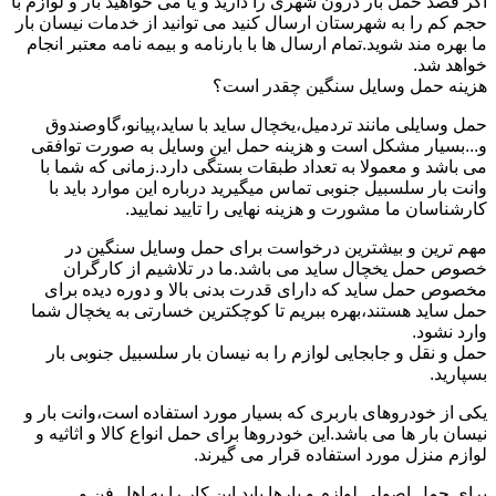
اگر قصد حمل بار درون شهری را دارید و یا می خواهید بار و لوازم با
حجم کم را به شهرستان ارسال کنید می توانید از خدمات نیسان بار
ما بهره مند شوید.تمام ارسال ها با بارنامه و بیمه نامه معتبر انجام
خواهد شد.
هزینه حمل وسایل سنگین چقدر است؟
حمل وسایلی مانند تردمیل،یخچال ساید با ساید،پیانو،گاوصندوق
و...بسیار مشکل است و هزینه حمل این وسایل به صورت توافقی
می باشد و معمولا به تعداد طبقات بستگی دارد.زمانی که شما با
وانت بار سلسبیل جنوبی تماس میگیرید درباره این موارد باید با
کارشناسان ما مشورت و هزینه نهایی را تایید نمایید.
مهم ترین و بیشترین درخواست برای حمل وسایل سنگین در
خصوص حمل یخچال ساید می باشد.ما در تلاشیم از کارگران
مخصوص حمل ساید که دارای قدرت بدنی بالا و دوره دیده برای
حمل ساید هستند،بهره ببریم تا کوچکترین خسارتی به یخچال شما
وارد نشود.
حمل و نقل و جابجایی لوازم را به نیسان بار سلسبیل جنوبی بار
بسپارید.
یکی از خودروهای باربری که بسیار مورد استفاده است،وانت بار و
نیسان بار ها می باشد.این خودروها برای حمل انواع کالا و اثاثیه و
لوازم منزل مورد استفاده قرار می گیرند.
برای حمل اصولی لوازم و بارها باید این کار را به اهل فن و