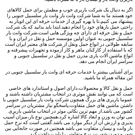
اگر به دنبال یک شرکت باربری خوب و مطمئن برای حمل کالاهای
خود هستند ما به شما شرکت وانت بار وانت بار سلسبیل جنوبی را
پیشنهاد می کنیم،تا با بهره گیری از خدمات حرفه ای این اتوبار به
راحتی حمل بارهای خود را انجام دهید.ابتدا باید بدانید که یک شرکت
حمل و نقل حرفه ای دارای چه ویژگی هایی است،شرکت وانت بار
سلسبیل جنوبی به عنوان اولین موسسه حمل و نقل در ایران و با
سابقه طولانی در انواع حمل ونقل از شرکت های معتبر ایران است
که با استفاده از کارکنان ماهر و کار آزموده و تجهیزات پیشرفته و
انواع ماشین آلات باری مدرن حمل و نقل در سلسبیل جنوبی و
سراسر ایران انجام می دهد.
برای آشنایی بیشتر با خدمات حرفه ای وانت بار سلسبیل جنوبی در
این مقاله همراه ما باشید.
حمل و نقل کالا و محصولات،دارای اصول و استاندارد های خاصی
است که می توانند نقش موثری در انتخاب مشتریان داشته باشند و
عموما باربری های بزرگ همچون شرکت وانت بار سلسبیل جنوبی با
داشتن ماشین های حمل متفاوت،پاسخگو نیاز مشتریان در سراسر
کشور می باشد.از مهم ترین نکاتی موثر در انتخاب ماشین باربری
می توان به وزن و ابعاد کالا اشاره کرد،همچنین نوع بار،میزان آسیب
پذیری و ارزش آن از دیگر موارد می باشد.گفتنی است که نرخ حمل
بار وانت و نیسان متفاوت می باشد همچنین در صورت جابجایی بین
شهر و دورن شهر نیز نرخ متفاوتی را باید پرداخت کرد.