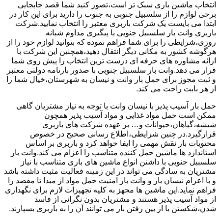
انتخاب ماشین باری سبک تر است،تصور کنید شما قصد جابجایی
برخی لوازم را از سلسبیل جنوبی به جنوب را دارید برای این کار در
ابتدا می بایست یک شرکت باربری معتبر را انتخاب نمایید.شرکت
باربری وانت بار سلسبیل جنوبی با پیگیری مداوم شبانه
روزی،شرایطی را برای شما فراهم نموده که بتوانید لوازم خود را از
هرگوشه کشور به مکانی دیگر انتقال دهید،همچنین این شرکت با
ارائه مشاوره های حرفه ای درست ترین انتخاب را پیش روی شما
قرار می دهد.وانت بار سلسبیل جنوبی با صدور بارنامه دولتی معتبر
و ثبت مجوز برای حمل بار وانت و نیسان به شهرستان،خیال شما را
از هر بابت راحت می کند.
حمل بار آسیب پذیر با نیسان وانت با توجه به نیاز مشتریان گاهی
ممکن است حمل مواد غذایی و مواد آسیب پذیر همچون
شیشه،گیاهان،حیوانات و… بر عهده شرکت های باربری
قرارگیرد.در چنین شرایطی،اطلاع رسانی صحیح در خصوص
محتویات بار نقش مهمی را ایفا خواهد کرد و باربری بر اساس
استاندارد ها ماشین حمل کننده متناسب را اعزام می کند.وانت بار
سلسبیل جنوبی با داشتن انواع ماشین های باری متناسب با نیاز
مشتریان به سادگی می تواند در این زمینه فعالیت مثبت داشته باشد
و با اعزام نیسان بار و وانت بار امنیت حمل مواد از مبدا تا مقصد را
فراهم نماید.این ماشین ها مجهز به کلیه تجهیزات لازم برای نگهداری
از مواد آسیب پذیر هستند و مشتریان بدون نگرانی از فاسد
شدن،شکستن یا از بین رفتن بار می توانند آن را به باربری بسپارند.