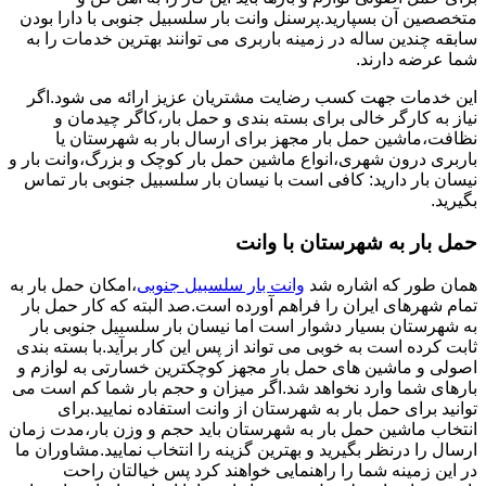
متخصصین آن بسپارید.پرسنل وانت بار سلسبیل جنوبی با دارا بودن
سابقه چندین ساله در زمینه باربری می توانند بهترین خدمات را به
شما عرضه دارند.
این خدمات جهت کسب رضایت مشتریان عزیز ارائه می شود.اگر
نیاز به کارگر خالی برای بسته بندی و حمل بار،کاگر چیدمان و
نظافت،ماشین حمل بار مجهز برای ارسال بار به شهرستان یا
باربری درون شهری،انواع ماشین حمل بار کوچک و بزرگ،وانت بار و
نیسان بار دارید: کافی است با نیسان بار سلسبیل جنوبی بار تماس
بگیرید.
حمل بار به شهرستان با وانت
همان طور که اشاره شد
وانت بار سلسبیل جنوبی
،امکان حمل بار به
تمام شهرهای ایران را فراهم آورده است.صد البته که کار حمل بار
به شهرستان بسیار دشوار است اما نیسان بار سلسبیل جنوبی بار
ثابت کرده است به خوبی می تواند از پس این کار برآید.با بسته بندی
اصولی و ماشین های حمل بار مجهز کوچکترین خسارتی به لوازم و
بارهای شما وارد نخواهد شد.اگر میزان و حجم بار شما کم است می
توانید برای حمل بار به شهرستان از وانت استفاده نمایید.برای
انتخاب ماشین حمل بار به شهرستان باید حجم و وزن بار،مدت زمان
ارسال را درنظر بگیرید و بهترین گزینه را انتخاب نمایید.مشاوران ما
در این زمینه شما را راهنمایی خواهند کرد پس خیالتان راحت