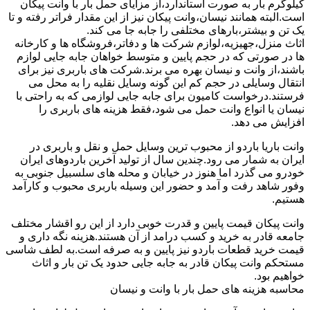
کیلوگرم بار به صورت استاندارد،از مزایای حمل بار با وانت پیکان
است.البته همانند نیسان،وانت پیکان نیز از این مقدار فراتر رفته و تا
یک تن و بیشتر،بارهای مختلفی را جابه جا می کند.
اثاث منزل،جهیزیه،لوازم شرکت ها و دفاتر،فروشگاه ها و کارخانه
ها در صورتی که در حجم پایین و متوسط خواهان جابه جایی لوازم
باشند،از وانت و نیسان بهره می برند.شرکت های باربری نیز برای
انتقال وسایلی در حجم کم این گونه وسایل نقلیه را به محل می
فرستند.درخواست کامیون برای جابه جایی لوازمی که به راحتی با
نیسان یا انواع وانت حمل می شود،فقط هزینه های باربری را
افزایش می دهد.
وانت باریا باردو از محبوب ترین وسایل حمل و نقل و باربری در
ایران به شمار می رود.چندین سال از تولید آخرین باردوهای ایران
خودرو می گذرد اما هنوز در خیابان و محله های سلسبیل جنوبی به
وفور شاهد رفت و آمد و حضور این وسیله باربری محبوب و کارآمد
هستیم.
وانت پیکان قیمت پایین و قدرت خوبی دارد از این رو اقشار مختلف
جامعه قادر به خرید و کسب درامد از آن هستند.هزینه نگه داری و
قیمت خرید قطعات باردو نیز پایین و به صرفه است.به لطف شاسی
مستحکم وانت پیکان قادر به جابه جایی حدود یک تن بار و اثاث
خواهیم بود.
محاسبه هزینه های حمل بار با وانت و نیسان