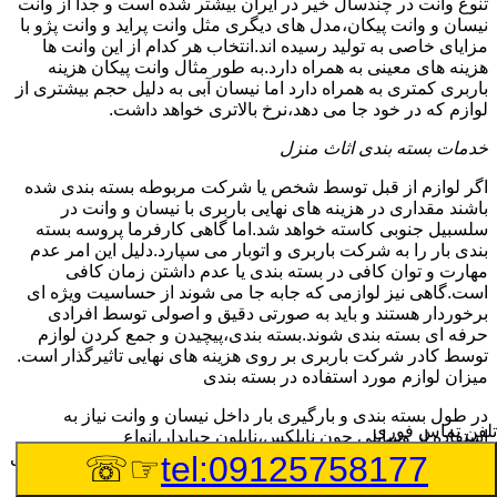
تنوع وانت در چندسال خیر در ایران بیشتر شده است و جدا از وانت
نیسان و وانت پیکان،مدل های دیگری مثل وانت پراید و وانت پژو با
مزایای خاصی به تولید رسیده اند.انتخاب هر کدام از این وانت ها
هزینه های معینی به همراه دارد.به طور مثال وانت پیکان هزینه
باربری کمتری به همراه دارد اما نیسان آبی به دلیل حجم بیشتری از
لوازم که در خود جا می دهد،نرخ بالاتری خواهد داشت.
خدمات بسته بندی اثاث منزل
اگر لوازم از قبل توسط شخص یا شرکت مربوطه بسته بندی شده
باشند مقداری در هزینه های نهایی باربری با نیسان و وانت در
سلسبیل جنوبی کاسته خواهد شد.اما گاهی کارفرما پروسه بسته
بندی بار را به شرکت باربری و اتوبار می سپارد.دلیل این امر عدم
مهارت و توان کافی در بسته بندی یا عدم داشتن زمان کافی
است.گاهی نیز لوازمی که جابه جا می شوند از حساسیت ویژه ای
برخوردار هستند و باید به صورتی دقیق و اصولی توسط افرادی
حرفه ای بسته بندی شوند.بسته بندی،پیچیدن و جمع کردن لوازم
توسط کادر شرکت باربری بر روی هزینه های نهایی تاثیرگذار است.
میزان لوازم مورد استفاده در بسته بندی
در طول بسته بندی و بارگیری بار داخل نیسان و وانت نیاز به
تلفن تماس فوری
استفاده از وسایلی چون نایلکس،نایلون حبابدار،انواع
فوم،طناب،استرچ رپ،کارتن،چسپ و … است.این لوازم در صورتی
☞☏
tel:09125758177
که توسط شرکت باربری به محل بارگیری آورده شود،بر هزینه های