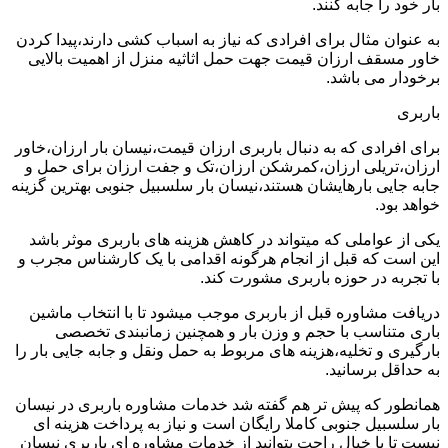
بار خود را جابه کنند.
به عنوان مثال برای افرادی که نیاز به اسباب کشی دارند،پیدا کردن
خاور مسقف ارزان قیمت جهت حمل اثاثیه منزل از اهمیت بالایی
برخودار می باشد.
باربری
برای افرادی که به دنبال باربری ارزان قیمت،نیسان بار ارزان،خاور
ارزان،تریلی ارزان،کمرشکن ارزان،تک و جفت ارزان برای حمل و
جابه جایی بارهایشان هستند،نیسان بار سلسبیل جنوبی بهترین گزینه
خواهد بود.
یکی از عواملی که میتواند در کاهش هزینه های باربری موثر باشد
این است که قبل از انجام هرگونه اقدامی با یک کارشناس مجرب و
با تجربه در حوزه باربری مشورت کند.
دریافت مشاوره قبل از باربری موجب میشود تا با انتخاب ماشین
باری متناسب با حجم و وزن بار و همچنین زمانبندی تخصصی
بارگیری و تخلیه،هزینه های مربوط به حمل ونقل و جابه جایی بار را
به حداقل برسانید.
همانطور که پیش تر هم گفته شد خدمات مشاوره باربری در نیسان
بار سلسبیل جنوبی کاملا رایگان است و نیاز به پرداخت هزینه ای
نیست تا با خیال راحت بتوانید از خدمات مشاوره ای باربری نیسان