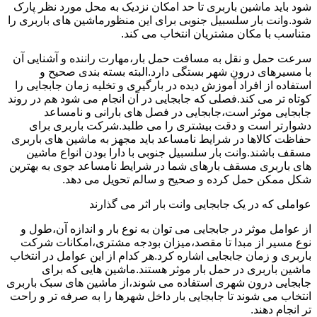
شود باید ماشین باربری تا حد امکان نزدیک به محل مورد نظر پارک
شود.وانت بار سلسبیل جنوبی برای این منظورماشین های باربری را
متناسب با مکان مشتریان انتخاب می کند.
سرعت حمل و نقل به مسافت حمل بار،مهارت راننده و آشنایی آن
با مسیرهای درون شهر بستگی دارد.البته بسته بندی صحیح و
استفاده از افراد آموزش دیده در بارگیری و تخلیه زمان جابجایی را
کوتاه تر می کند.فصلی که جابجایی در آن انجام می شود هم در روند
جابجایی موثر است،جابجایی در فصل های بارانی و نامساعد
دشوارتر است و دقت بیشتری را می طلبد.شرکت باربری برای
حفاظت کالاها در شرایط نامساعد باید مجهز به ماشین های باربری
مسقف باشند.وانت بار سلسبیل جنوبی با دارا بودن انواع ماشین
های باربری مسقف بارهای شما در شرایط نامساعد جوی به بهترین
شکل ممکن حمل کرده و صحیح و سالم تحویل می دهد.
عواملی که در یک جابجایی وانت بار اثر می گذارند
از عوامل موثر در جابجایی می توان به نوع بار و اندازه آن،طول و
نوع مسیر از مبدا تا مقصد،میزان بودجه مشتری،امکانات شرکت
باربری و زمان جابجایی اشاره کرد.هر کدام از این عوامل در انتخاب
ماشین باربری در حمل بار موثر هستند.ماشین هایی که برای
جابجایی درون شهری استفاده می شوند،از ماشین های سبک باربری
انتخاب می شوند تا جابجایی بار داخل شهرها را به صرفه تر و راحت
تر انجام دهند.