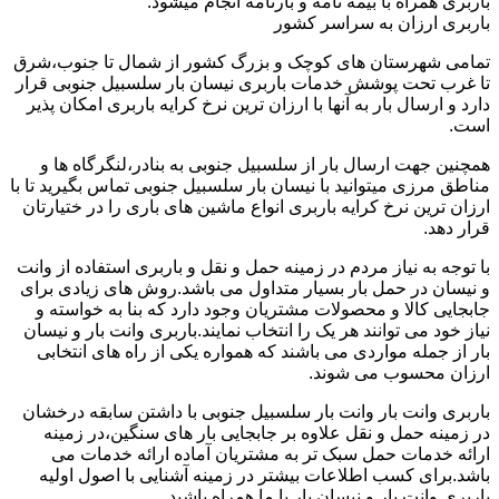
باربری همراه با بیمه نامه و بارنامه انجام میشود.
باربری ارزان به سراسر کشور
تمامی شهرستان های کوچک و بزرگ کشور از شمال تا جنوب،شرق
تا غرب تحت پوشش خدمات باربری نیسان بار سلسبیل جنوبی قرار
دارد و ارسال بار به آنها با ارزان ترین نرخ کرایه باربری امکان پذیر
است.
همچنین جهت ارسال بار از سلسبیل جنوبی به بنادر،لنگرگاه ها و
مناطق مرزی میتوانید با نیسان بار سلسبیل جنوبی تماس بگیرید تا با
ارزان ترین نرخ کرایه باربری انواع ماشین های باری را در ختیارتان
قرار دهد.
با توجه به نیاز مردم در زمینه حمل و نقل و باربری استفاده از وانت
و نیسان در حمل بار بسیار متداول می باشد.روش های زیادی برای
جابجایی کالا و محصولات مشتریان وجود دارد که بنا به خواسته و
نیاز خود می توانند هر یک را انتخاب نمایند.باربری وانت بار و نیسان
بار از جمله مواردی می باشند که همواره یکی از راه های انتخابی
ارزان محسوب می شوند.
باربری وانت بار وانت بار سلسبیل جنوبی با داشتن سابقه درخشان
در زمینه حمل و نقل علاوه بر جابجایی بار های سنگین،در زمینه
ارائه خدمات حمل سبک تر به مشتریان آماده ارائه خدمات می
باشد.برای کسب اطلاعات بیشتر در زمینه آشنایی با اصول اولیه
باربری وانت بار و نیسان بار با ما همراه باشید.