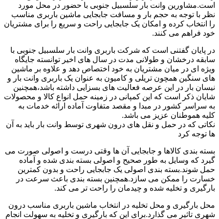
است.مشاورین وانت بار سلسبیل جنوبی با حضور در محل مورد
نظر با توجه به حجم بار و مسافت جابجایی ماشین باربری مناسب
را انتخاب کرده و امکان یک جابجایی راحت و سریع را برای مشتریان
خود فراهم می کنند.
در پایان گفتنی است که شرکت باربری وانت بار سلسبیل جنوبی با
سابقه درخشان و طولانی مدت در سال های اخیر توانسته جایگاه
ویژه ای در میان مشتریان به خود اختصاص دهد و علاوه بر ماشین
های سنگین همچون تریلی و کامیون به عنوان یک باربری وانت بار و
نیسان بار در این عرصه فعالیت های بسزایی داشته باشد،همچنین
شایان ذکر است که این کمپانی در زمینه حمل انواع کالا و محصولات
به سراسر کشور در مبدا و مقصد متفاوت آماده ارائه خدمات به
کلیه هموطنان عزیز می باشد.
نکاتی که در حمل و نقل های درون شهری توسط وانت بار باید به آن
ها توجه کرد
بسته بندی کالاها و جابجایی آن ها وقتی درست و اصولی صورت می
گیرد که وسایل به طور صحیح و اصولی بسته بندی شده و آماده
حمل شوند.بسته بندی اصولی یک جابجایی راحت و بدون کمترین
خسارت را ممکن می سازد.همچنین بسته بندی باعث سرعت در
بارگیری و تخلیه شده و چیدمان را راحت تر می کند.
محل بارگیری و محل تخلیه در انتخاب ماشین باربری مناسب درون
شهری تاثیر می گذارد.برای این که بارگیری و تخلیه به سهولت انجام