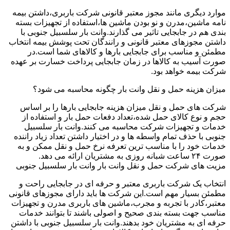
موارد دیگری مانند مجوز معتبر قانونی شرکت باربری،داشتن بیمه
نامه ماشین،مدرن و نو بودن ماشین ها،استفاده از تجهیزات بسته
بندی هم در جابجایی تاثیر می گذارند.وانت بار سلسبیل جنوبی با
داشتن مجوزهای معتبر قانونی و رانندگان تحت پوشش بیمه انتخاب
مطمئن و مناسب برای جابجایی بارها و کالاهای شما است.در
صورت آسیب به کالاها در زمان جابجایی پرداخت خسارت بر عهده
شرکت بیمه خواهد بود.
میزان هزینه حمل و نقل وانت بار چگونه محاسبه می شود؟
شرکت های حمل و نقل میزان هزینه جابجایی بارها را بر اساس
حجم و نوع کالای حمل شده،تعداد دفعات حمل بار و استفاده از
خدمات و تجهیزات شرکت محاسبه می کنند.وانت بار سلسبیل
جنوبی با حذف تمام واسطه ها و در اختیار داشتن تعداد زیاد راننده
خدمات خود را با مناسب ترین تعرفه نرخ حمل و نقل ممکن و به
صورت ۲۴ ساعت شبانه روزی به مشتریان ارائه می دهد.
مزیت های شرکت حمل و نقل وانت بار وانت بار سلسبیل جنوبی
انتخاب یک شرکت باربری معتبر و حرفه ای در جابجایی راحت و
مطمئن بسیار مهم است.این شرکت ها باید دارای مجوزهای قانونی
معتبر،کادر با تجربه و مجرب،ماشین های باربری مدرن و تجهیزات
مناسب جهت بسته بندی صحیح و اصولی باشند تا بتوانند خدمات
حرفه ای به مشتریان خود بدهند.وانت بار سلسبیل جنوبی با داشتن