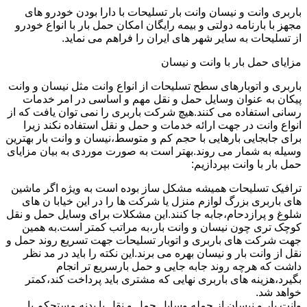
باربری وانت و نیسان وانت بار تسلیحات با دارا بودن خودرو های
مجهز با بارنامه دولتی و بیمه رایگان امکان حمل بار با انواع خودرو
از تسلیحات به سایر شهر های ایران را فراهم می نماید.
مزایای حمل بار با وانت و نیسان
باربری و اتوبارهای سطح تسلیحات از انواع وانت مثل نیسان و وانت
پیکان به عنوان وسایل حمل و نقل مهم و اساسی در امر خدمات
رسانی استفاده می کنند.هیچ شرکت باربری را نمی توان یافت که از
انواع وانت در جهت ارائه خدمات و حمل و نقل استفاده نکند زیرا
برای جابجایی بارهایی با حجم کم و متوسط،نیسان و وانت بار بهترین
وسیله به شمار می روند.بهتر است به صورت موردی به بیان مزایای
حمل بار با وانت بپردازیم:
ترافیک تسلیحات همیشه مشکل ساز بوده است به ویژه اگر ماشین
های باربری بزرگ لوازم منزل یا شرکت ها را در این خیابا ن های
شلوغ و پرازدحام،جابه جا کنند.این مشکلات برای وسایل حمل و نقل
کوچک تری چون نیسان و وانت بار،به مراتب کمتر است.به همین
جهت شرکت های باربری و اتوبار تسلیحات جهت تسریع روند حمل و
نقل از وانت بار و نیسان بهره می برند.این نکته را باید در مد نظر
داشت که هرچه روند جابه جایی و حمل بارسریع تر انجام
بگیرد،هزینه های باربری نهایی که مشتری باید پرداخت کند،کمتر
خواهد شد.
وانت بار و نیسان از جمله وسایل حمل و نقل با بدنه مستحکم با