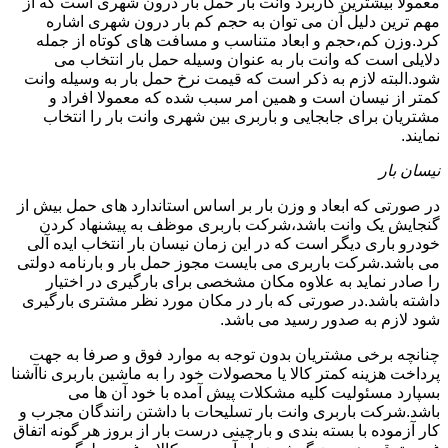
معمولا بیشترین کاربرد وانت بار حمل بار درون شهری است که از
مهم ترین دلیل آن می توان به حجم کم بار درون شهری اشاره
کرد.وزن کم،حجم و ابعاد متناسب و مسافت های کوتاه از جمله
دلایلی است که وانت بار به عنوان وسیله حمل بار انتخاب می
شود.البته لازم به ذکر است که قیمت نرخ حمل بار به وسیله وانت
کمتر از نیسان است و همین امر سبب شده که معمولا افراد و
مشتریان برای جابجایی و باربری بین شهری وانت بار را انتخاب
نمایند.
نیسان بار
در صورتی که ابعاد و وزن بار بر اساس استاندارد های حمل بیش از
گنجایش یک وانت باشد،شرکت باربری موظف به پیشنهاد کردن
خودرو باری دیگر است که در این زمان نیسان بار انتخاب ایده آلی
می باشد.شرکت باربری می بایست مجوز حمل بار و بارنامه دولتی
را صادر نماید به علاوه مکان مشخصی برای بارگیری در اختیار
داشته باشد.در صورتی که بار در مکان مورد نظر مشتری بارگیری
شود لازم به صدور رسید می باشد.
چنانچه برخی مشتریان بدون توجه به موارد فوق و صرفا به جهت
پرداخت هزینه کمتر کالا یا محصولات خود را به ماشین باربری ناآشنا
بسپارد مسئولیت کلیه مشکلات پیش آمده با خود آن ها می
باشد.شرکت باربری وانت بار تسلیحات با داشتن رانندگان مجرب و
کار آزموده با بسته بندی و بارچینی درست بار از بروز هر گونه اتفاق