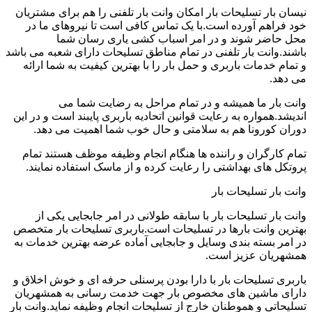
نیسان بار تسلیحات بار امکان وانت بار تلفنی را هم برای مشتریان
خود فراهم آورده است.با یک تماس کافی است تا نیروهای ما در
محل حاضر شوند و در امر اسباب کشی یاری رسان شما
باشند.وانت بار تلفنی در تمام مناطق تسلیحات دارای شعبه می باشد
و تمام خدمات باربری و حمل بار را با بهترین کیفیت به شما ارائه
می دهد.
وانت بار ما همیشه و در تمام مراحل به رضایت شما می
اندیشد.همواره به رعایت قوانین اتحادیه باربری پایبند است و در این
دوران کورونا هم به سلامتی و حال خوب شما اهمیت می دهد.
تمام کارگران و راننده ها هنگام انجام وظیفه موظف هستند تمام
پروتکل های بهداشتی را رعایت کرده و از ماسک استفاده نمایند.
وانت بار تسلیحات بار
وانت بار تسلیحات بار با سابقه طولانی در امر جابجایی یکی از
بهترین وانت بارها در تسلیحات است.باربری تسلیحات بار متخصص
در امر بسته بندی وسایل و جابجایی آماده عرضه بهترین خدمات به
همشهریان عزیز است.
باربری تسلیحات بار با دارا بودن پرسنلی حرفه ای و خوش اخلاق و
دارای ماشین های مخصوص بار جهت خدمت رسانی به همشهریان
تسلیحاتی و هموطنان خارج از تسلیحات انجام وظیفه نماید.وانت بار