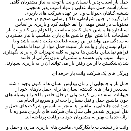
حمل بار آسیب پذیر با نیسان وانت با توجه به نیاز مشتریان گاهی
ممکن است حمل مواد غذایی و مواد آسیب پذیر همچون
شیشه،گیاهان،حیوانات و… بر عهده شرکت های باربری
قرارگیرد.در چنین شرایطی،اطلاع رسانی صحیح در خصوص
محتویات بار نقش مهمی را ایفا خواهد کرد و باربری بر اساس
استاندارد ها ماشین حمل کننده متناسب را اعزام می کند.وانت بار
تسلیحات با داشتن انواع ماشین های باری متناسب با نیاز مشتریان
به سادگی می تواند در این زمینه فعالیت مثبت داشته باشد و با
اعزام نیسان بار و وانت بار امنیت حمل مواد از مبدا تا مقصد را
فراهم نماید.این ماشین ها مجهز به کلیه تجهیزات لازم برای نگهداری
از مواد آسیب پذیر هستند و مشتریان بدون نگرانی از فاسد
شدن،شکستن یا از بین رفتن بار می توانند آن را به باربری بسپارند.
ویژگی های یک شرکت وانت بار حرفه ای
حمل بار و جابجایی از زمان پیدایش انسان ها تا کنون وجود داشته
است.در زمان های گذشته انسان ها برای حمل بارهای خود از
حیوانات استفاده می کردند،ولی درحال حاضر با اختراع وسیله های
چون ماشین حمل و نقل بسیار راحت تر و سریع تر انجام می
شود.ایده جابجایی با ماشین ها منجر به تاسیس شرکت های حمل و
نقل امروزی شد.در طی سال های شرکت های باربری همواره با
ارائه خدمات بهتر به مشتریان خود به رقابت پرداخته اند.
وانت بار تسلیحات با بکارگیری ماشین های باربری مدرن و حمل و