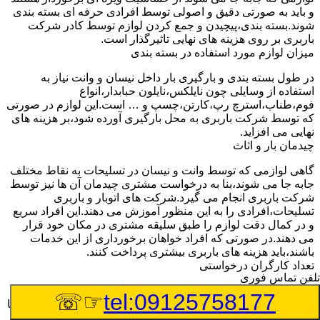
و باید به صورتی دقیق و اصولی توسط افرادی حرفه ای بسته بندی
شوند.بسته بندی،پیچیدن و جمع کردن لوازم توسط کادر شرکت
باربری بر روی هزینه های نهایی تاثیرگذار است.
میزان لوازم مورد استفاده در بسته بندی
در طول بسته بندی و بارگیری بار داخل نیسان و وانت نیاز به
استفاده از وسایلی چون نایلکس،نایلون حبابدار،انواع
فوم،طناب،استرچ رپ،کارتن،چسپ و … است.این لوازم در صورتی
که توسط شرکت باربری به محل بارگیری آورده شود،بر هزینه های
نهایی می افزاید.
چیدمان بار و اثاث
گاهی لوازمی که توسط وانت و نیسان در تسلیحات به نقاط مختلف
جابه جا می شوند،بنا به درخواست مشتری چیدمان آن ها نیز توسط
شرکت باربری انجام می گیرد.شرکت های اتوبار و باربری
تسلیحات،افرادی را به این منظور آموزش می دهند.این افراد سریع
و در کمال دقت لوازم را طبق سلیقه مشتری در مکان خود قرار
می دهند.در صورتی که افراد خواهان برخورداری از این خدمات
باشند،باید هزینه های باربری بیشتری پرداخت کنند.
تعداد کارگران درخواستی
تلفن تماس فوری
اتحادیه باربری تسلیحات برای هر تعداد کارگر باربری هر ساله نرخ
☞☏
tel:09125758177
ثابتی را اعلام خواهد کرد.مشتری هنگام مراجعه به شرکت باربری با
توجه به تعداد لوازمی که باید جابه جا شوند،تعداد کارگر مورد نیاز را