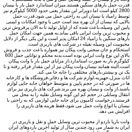
قدرت حمل بارهای سنگین هستند.میزان استاندارد حمل بار با نیسان
2800 کیلو است اما دوبرابر این مقدار یعنی حدود 5000 کیلوگرم نیز
توسط زامیاد یا نیسان آبی به راحتی حمل می شود.قدرت حمل
بالایی که نیسان از آن بهره مند است حتی با وجود امکانات و ایمنی
پایین این وسیله،باعث شده که از اوایل تولید تا به الان پرفروش ترین
و محبوب ترین وانت ایرانی باقی بماند.به همین جهت امکان حمل
بارهای سنگین با زامیاد 24 امکان پذیر است و این یکی دیگر از دلایل
محبوبیت این وسیله نقیله در شرکت های باربری است.
استحکام و جان سختی وانت پیکان نیز همواره باعث جذب و فروش
بالای این نوع وانت ایرانی بوده است.بدنه محکم و توانایی حمل 600
کیلوگرم بار به صورت استاندارد،از مزایای حمل بار با وانت پیکان
است.البته همانند نیسان،وانت پیکان نیز از این مقدار فراتر رفته و تا
یک تن و بیشتر،بارهای مختلفی را جابه جا می کند.
اثاث منزل،جهیزیه،لوازم شرکت ها و دفاتر،فروشگاه ها و کارخانه
ها در صورتی که در حجم پایین و متوسط خواهان جابه جایی لوازم
باشند،از وانت و نیسان بهره می برند.شرکت های باربری نیز برای
انتقال وسایلی در حجم کم این گونه وسایل نقلیه را به محل می
فرستند.درخواست کامیون برای جابه جایی لوازمی که به راحتی با
نیسان یا انواع وانت حمل می شود،فقط هزینه های باربری را
افزایش می دهد.
وانت باریا باردو از محبوب ترین وسایل حمل و نقل و باربری در
ایران به شمار می رود.چندین سال از تولید آخرین باردوهای ایران