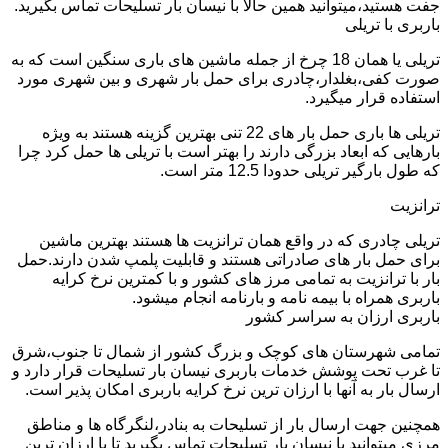
جفت هستید،میتوانید همین حالا با نیسان بار تسلیحات تماس بگیرید.
باربری با تریلی
تریلی یا همان 18 چرخ از جمله ماشین های باری سنگین است که به
صورت کفی،بغلدار،چادری برای حمل بار شهری و بین شهری مورد
استفاده قرار میگیرد.
تریلی ها باری حمل بار های 22 تنی بهترین گزینه هستند به ویژه
بارهایی که ابعاد بزرگی دارند را بهتر است با تریلی ها حمل کرد چرا
که طول بارگیر تریلی حدودا 12.5 متر است.
ترانزیت
تریلی چادری که در واقع همان ترانزیت ها هستند بهترین ماشین
برای حمل بار های صادراتی هستند و قابلیت پلمپ شدن دارند.حمل
بار با ترانزیت به تمامی مرز های کشور و با کمترین نرخ کرایه
باربری همراه با بیمه نامه و بارنامه انجام میشود.
باربری ارزان به سراسر کشور
تمامی شهرستان های کوچک و بزرگ کشور از شمال تا جنوب،شرق
تا غرب تحت پوشش خدمات باربری نیسان بار تسلیحات قرار دارد و
ارسال بار به آنها با ارزان ترین نرخ کرایه باربری امکان پذیر است.
همچنین جهت ارسال بار از تسلیحات به بنادر،لنگرگاه ها و مناطق
مرزی میتوانید با نیسان بار تسلیحات تماس بگیرید تا با ارزان ترین