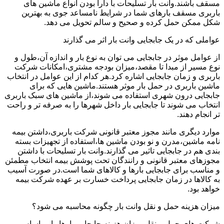
مسقف باشند.وانت بار تسلیحات با دارا بودن انواع ماشین های
باربری مسقف بارهای شما در شرایط نامساعد جوی به بهترین
شکل ممکن حمل کرده و صحیح و سالم تحویل می دهد.
عواملی که در یک جابجایی وانت بار اثر می گذارند
از عوامل موثر در جابجایی می توان به نوع بار و اندازه آن،طول و
نوع مسیر از مبدا تا مقصد،میزان بودجه مشتری،امکانات شرکت
باربری و زمان جابجایی اشاره کرد.هر کدام از این عوامل در انتخاب
ماشین باربری در حمل بار موثر هستند.ماشین هایی که برای
جابجایی درون شهری استفاده می شوند،از ماشین های سبک باربری
انتخاب می شوند تا جابجایی بار داخل شهرها را به صرفه تر و راحت
تر انجام دهند.
موارد دیگری مانند مجوز معتبر قانونی شرکت باربری،داشتن بیمه
نامه ماشین،مدرن و نو بودن ماشین ها،استفاده از تجهیزات بسته
بندی هم در جابجایی تاثیر می گذارند.وانت بار تسلیحات با داشتن
مجوزهای معتبر قانونی و رانندگان تحت پوشش بیمه انتخاب مطمئن
و مناسب برای جابجایی بارها و کالاهای شما است.در صورت آسیب
به کالاها در زمان جابجایی پرداخت خسارت بر عهده شرکت بیمه
خواهد بود.
میزان هزینه حمل و نقل وانت بار چگونه محاسبه می شود؟
شرکت های حمل و نقل میزان هزینه جابجایی بارها را بر اساس