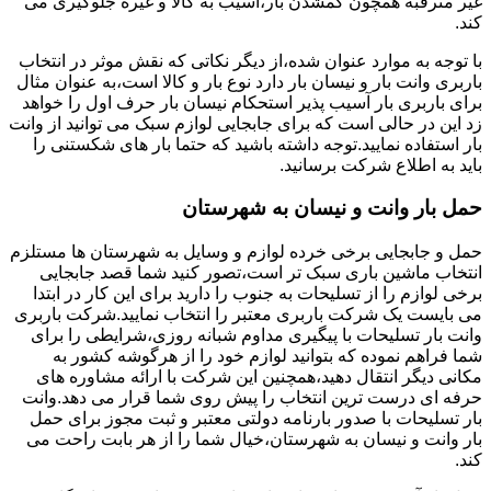
غیر مترقبه همچون گمشدن بار،آسیب به کالا و غیره جلوگیری می
کند.
با توجه به موارد عنوان شده،از دیگر نکاتی که نقش موثر در انتخاب
باربری وانت بار و نیسان بار دارد نوع بار و کالا است،به عنوان مثال
برای باربری بار آسیب پذیر استحکام نیسان بار حرف اول را خواهد
زد این در حالی است که برای جابجایی لوازم سبک می توانید از وانت
بار استفاده نمایید.توجه داشته باشید که حتما بار های شکستنی را
باید به اطلاع شرکت برسانید.
حمل بار وانت و نیسان به شهرستان
حمل و جابجایی برخی خرده لوازم و وسایل به شهرستان ها مستلزم
انتخاب ماشین باری سبک تر است،تصور کنید شما قصد جابجایی
برخی لوازم را از تسلیحات به جنوب را دارید برای این کار در ابتدا
می بایست یک شرکت باربری معتبر را انتخاب نمایید.شرکت باربری
وانت بار تسلیحات با پیگیری مداوم شبانه روزی،شرایطی را برای
شما فراهم نموده که بتوانید لوازم خود را از هرگوشه کشور به
مکانی دیگر انتقال دهید،همچنین این شرکت با ارائه مشاوره های
حرفه ای درست ترین انتخاب را پیش روی شما قرار می دهد.وانت
بار تسلیحات با صدور بارنامه دولتی معتبر و ثبت مجوز برای حمل
بار وانت و نیسان به شهرستان،خیال شما را از هر بابت راحت می
کند.