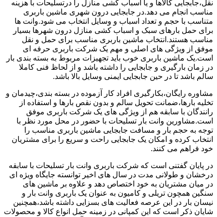
نقل،جابجایی کالاها و یا اسباب کشی منازل را درتسلیحات با هزینه
مناسب انجام می دهد.در جابجایی درون شهری ماشین باربری
متناسب با حجم و تعداد اسباب و وسایل انتخاب می شود.وانت ها
برای حمل بارهای سبک و اسباب کشی منازل درون شهرها بسیار
مناسب هستند.انتخاب ماشین باربری مناسب برای حمل و نقل
موفق از ویژگی های اصلی و مهم یک شرکت باربری حرفه ای
است.یک ماشین باربری خوب باید تجهیزات مربوط به بسته بندی بار
در زمان بارگیری و جابجایی را داشته باشد و از لحاظ فنی کاملا
سالم باشد تا در حین جابجایی ایمنی وسایل بالا باشد.
مشاوره رایگان،بکارگیری افراد کار آزموده در بسته بندی،چیدمان و
تخلیه بارها،ضمانت تحویل سالم و بدون نقص بارها و استفاده از
رانندگان با سابقه هم از ویژگی های یک شرکت باربری موفق
است.مشاورین وانت بار تسلیحات با حضور در محل مورد نظر با
توجه به حجم بار و مسافت جابجایی ماشین باربری مناسب را
انتخاب کرده و امکان یک جابجایی راحت و سریع را برای مشتریان
خود فراهم می کنند.
در پایان گفتنی است که شرکت باربری وانت بار تسلیحات با سابقه
درخشان و طولانی مدت در سال های اخیر توانسته جایگاه ویژه ای
در میان مشتریان به خود اختصاص دهد و علاوه بر ماشین های
سنگین همچون تریلی و کامیون به عنوان یک باربری وانت بار و
نیسان بار در این عرصه فعالیت های بسزایی داشته باشد،همچنین
شایان ذکر است که این کمپانی در زمینه حمل انواع کالا و محصولات