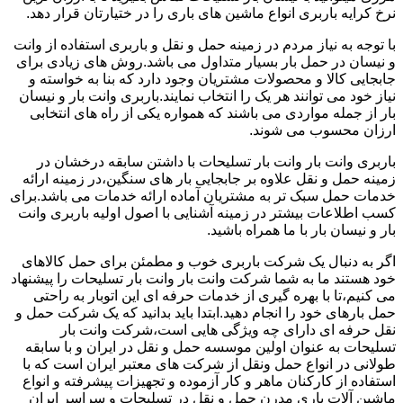
نرخ کرایه باربری انواع ماشین های باری را در ختیارتان قرار دهد.
با توجه به نیاز مردم در زمینه حمل و نقل و باربری استفاده از وانت
و نیسان در حمل بار بسیار متداول می باشد.روش های زیادی برای
جابجایی کالا و محصولات مشتریان وجود دارد که بنا به خواسته و
نیاز خود می توانند هر یک را انتخاب نمایند.باربری وانت بار و نیسان
بار از جمله مواردی می باشند که همواره یکی از راه های انتخابی
ارزان محسوب می شوند.
باربری وانت بار وانت بار تسلیحات با داشتن سابقه درخشان در
زمینه حمل و نقل علاوه بر جابجایی بار های سنگین،در زمینه ارائه
خدمات حمل سبک تر به مشتریان آماده ارائه خدمات می باشد.برای
کسب اطلاعات بیشتر در زمینه آشنایی با اصول اولیه باربری وانت
بار و نیسان بار با ما همراه باشید.
اگر به دنبال یک شرکت باربری خوب و مطمئن برای حمل کالاهای
خود هستند ما به شما شرکت وانت بار وانت بار تسلیحات را پیشنهاد
می کنیم،تا با بهره گیری از خدمات حرفه ای این اتوبار به راحتی
حمل بارهای خود را انجام دهید.ابتدا باید بدانید که یک شرکت حمل و
نقل حرفه ای دارای چه ویژگی هایی است،شرکت وانت بار
تسلیحات به عنوان اولین موسسه حمل و نقل در ایران و با سابقه
طولانی در انواع حمل ونقل از شرکت های معتبر ایران است که با
استفاده از کارکنان ماهر و کار آزموده و تجهیزات پیشرفته و انواع
ماشین آلات باری مدرن حمل و نقل در تسلیحات و سراسر ایران