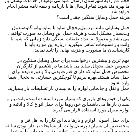
حجم کم را به شهرستان ارسال کنید می توانید از خدمات نیسان بار
ما بهره مند شوید.تمام ارسال ها با بارنامه و بیمه نامه معتبر انجام
خواهد شد.
هزینه حمل وسایل سنگین چقدر است؟
حمل وسایلی مانند تردمیل،یخچال ساید با ساید،پیانو،گاوصندوق
و...بسیار مشکل است و هزینه حمل این وسایل به صورت توافقی
می باشد و معمولا به تعداد طبقات بستگی دارد.زمانی که شما با
وانت بار تسلیحات تماس میگیرید درباره این موارد باید با
کارشناسان ما مشورت و هزینه نهایی را تایید نمایید.
مهم ترین و بیشترین درخواست برای حمل وسایل سنگین در
خصوص حمل یخچال ساید می باشد.ما در تلاشیم از کارگران
مخصوص حمل ساید که دارای قدرت بدنی بالا و دوره دیده برای
حمل ساید هستند،بهره ببریم تا کوچکترین خسارتی به یخچال شما
وارد نشود.
حمل و نقل و جابجایی لوازم را به نیسان بار تسلیحات بار بسپارید.
یکی از خودروهای باربری که بسیار مورد استفاده است،وانت بار و
نیسان بار ها می باشد.این خودروها برای حمل انواع کالا و اثاثیه و
لوازم منزل مورد استفاده قرار می گیرند.
برای حمل اصولی لوازم و بارها باید این کار را به اهل فن و
متخصصین آن بسپارید.پرسنل وانت بار تسلیحات با دارا بودن سابقه
چندین ساله در زمینه باربری می توانند بهترین خدمات را به شما