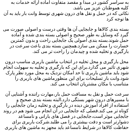
به سراسر کشور در مبدا و مقصد متفاوت آماده ارائه خدمات به
کلیه هموطنان عزیز می باشد.
نکاتی که در حمل و نقل های درون شهری توسط وانت بار باید به آن
ها توجه کرد
بسته بندی کالاها و جابجایی آن ها وقتی درست و اصولی صورت می
گیرد که وسایل به طور صحیح و اصولی بسته بندی شده و آماده
حمل شوند.بسته بندی اصولی یک جابجایی راحت و بدون کمترین
خسارت را ممکن می سازد.همچنین بسته بندی باعث سرعت در
بارگیری و تخلیه شده و چیدمان را راحت تر می کند.
محل بارگیری و محل تخلیه در انتخاب ماشین باربری مناسب درون
شهری تاثیر می گذارد.برای این که بارگیری و تخلیه به سهولت انجام
شود باید ماشین باربری تا حد امکان نزدیک به محل مورد نظر پارک
شود.وانت بار تسلیحات برای این منظورماشین های باربری را
متناسب با مکان مشتریان انتخاب می کند.
سرعت حمل و نقل به مسافت حمل بار،مهارت راننده و آشنایی آن
با مسیرهای درون شهر بستگی دارد.البته بسته بندی صحیح و
استفاده از افراد آموزش دیده در بارگیری و تخلیه زمان جابجایی را
کوتاه تر می کند.فصلی که جابجایی در آن انجام می شود هم در روند
جابجایی موثر است،جابجایی در فصل های بارانی و نامساعد
دشوارتر است و دقت بیشتری را می طلبد.شرکت باربری برای
حفاظت کالاها در شرایط نامساعد باید مجهز به ماشین های باربری