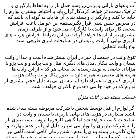
آب و هوای بارانی و برفی،پروسه حمل بار را به لحاظ بارگیری و
ترافیک سخت تر خواهد کرد.کارگران باید با احتیاط بیشتری لوازم را
جابه جا کنند و بارگیری و بسته بندی آن ها باید به گونه ای باشد که
در معرض خیس شدن قرار نگیرند.همه این عوامل باعث افزایش
سختی کار برای راننده یا کارگران می شود و از طرفی زمان
بیشتری نیز از آن ها خواهد گرفت.در این شرایط افزایش هزینه های
باربری نهایی با وانت و نیسان در تسلیحات امری طبیعی است.
نوع وانت انتخابی
تنوع وانت در چندسال خیر در ایران بیشتر شده است و جدا از وانت
نیسان و وانت پیکان،مدل های دیگری مثل وانت پراید و وانت پژو با
مزایای خاصی به تولید رسیده اند.انتخاب هر کدام از این وانت ها
هزینه های معینی به همراه دارد.به طور مثال وانت پیکان هزینه
باربری کمتری به همراه دارد اما نیسان آبی به دلیل حجم بیشتری از
لوازم که در خود جا می دهد،نرخ بالاتری خواهد داشت.
خدمات بسته بندی اثاث منزل
اگر لوازم از قبل توسط شخص یا شرکت مربوطه بسته بندی شده
باشند مقداری در هزینه های نهایی باربری با نیسان و وانت در
تسلیحات کاسته خواهد شد.اما گاهی کارفرما پروسه بسته بندی بار
را به شرکت باربری و اتوبار می سپارد.دلیل این امر عدم مهارت و
توان کافی در بسته بندی یا عدم داشتن زمان کافی است.گاهی نیز
لوازمی که جابه جا می شوند از حساسیت ویژه ای برخوردار هستند