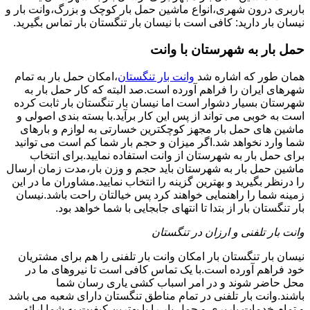
باربری درون شهری،انواع ماشین حمل بار کوچک و بزرگ،وانت بار و
نیسان بار دارید: کافی است با نیسان بار تنگستان بار تماس بگیرید.
حمل بار به شهرستان با وانت
همان طور که اشاره شد
وانت بار تنگستان
،امکان حمل بار به تمام
شهرهای ایران را فراهم آورده است.صد البته که کار حمل بار به
شهرستان بسیار دشوار است اما نیسان بار تنگستان بار ثابت کرده
است به خوبی می تواند از پس این کار برآید.با بسته بندی اصولی و
ماشین های حمل بار مجهز کوچکترین خسارتی به لوازم و بارهای
شما وارد نخواهد شد.اگر میزان و حجم بار شما کم است می توانید
برای حمل بار به شهرستان از وانت استفاده نمایید.برای انتخاب
ماشین حمل بار به شهرستان باید حجم و وزن بار،مدت زمان ارسال
را درنظر بگیرید و بهترین گزینه را انتخاب نمایید.مشاوران ما در این
زمینه شما را راهنمایی خواهند کرد پس خیالتان راحت باشد.نیسان
بار تنگستان بار از بتدا تا انتهای جابجایی با شما خواهد بود.
وانت بار تلفنی و ارزان در تنگستان
نیسان بار تنگستان بار امکان وانت بار تلفنی را هم برای مشتریان
خود فراهم آورده است.با یک تماس کافی است تا نیروهای ما در
محل حاضر شوند و در امر اسباب کشی یاری رسان شما
باشند.وانت بار تلفنی در تمام مناطق تنگستان دارای شعبه می باشد
و تمام خدمات باربری و حمل بار را با بهترین کیفیت به شما ارائه