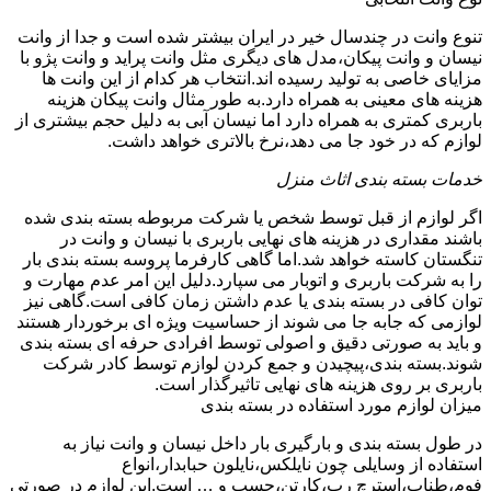
تنوع وانت در چندسال خیر در ایران بیشتر شده است و جدا از وانت
نیسان و وانت پیکان،مدل های دیگری مثل وانت پراید و وانت پژو با
مزایای خاصی به تولید رسیده اند.انتخاب هر کدام از این وانت ها
هزینه های معینی به همراه دارد.به طور مثال وانت پیکان هزینه
باربری کمتری به همراه دارد اما نیسان آبی به دلیل حجم بیشتری از
لوازم که در خود جا می دهد،نرخ بالاتری خواهد داشت.
خدمات بسته بندی اثاث منزل
اگر لوازم از قبل توسط شخص یا شرکت مربوطه بسته بندی شده
باشند مقداری در هزینه های نهایی باربری با نیسان و وانت در
تنگستان کاسته خواهد شد.اما گاهی کارفرما پروسه بسته بندی بار
را به شرکت باربری و اتوبار می سپارد.دلیل این امر عدم مهارت و
توان کافی در بسته بندی یا عدم داشتن زمان کافی است.گاهی نیز
لوازمی که جابه جا می شوند از حساسیت ویژه ای برخوردار هستند
و باید به صورتی دقیق و اصولی توسط افرادی حرفه ای بسته بندی
شوند.بسته بندی،پیچیدن و جمع کردن لوازم توسط کادر شرکت
باربری بر روی هزینه های نهایی تاثیرگذار است.
میزان لوازم مورد استفاده در بسته بندی
در طول بسته بندی و بارگیری بار داخل نیسان و وانت نیاز به
استفاده از وسایلی چون نایلکس،نایلون حبابدار،انواع
فوم،طناب،استرچ رپ،کارتن،چسپ و … است.این لوازم در صورتی