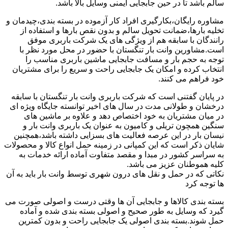
سالم باشد تا در حین جابجایی ایمنی وسایل بالا باشد.
مشاوره رایگان،بکارگیری افراد کار آزموده در بسته بندی،چیدمان و
تخلیه بارها،ضمانت تحویل سالم و بدون نقص بارها و استفاده از
رانندگان با سابقه هم از ویژگی های یک شرکت باربری موفق
است.مشاورین وانت بار تنگستان با حضور در محل مورد نظر با
توجه به حجم بار و مسافت جابجایی ماشین باربری مناسب را
انتخاب کرده و امکان یک جابجایی راحت و سریع را برای مشتریان
خود فراهم می کنند.
در پایان گفتنی است که شرکت باربری وانت بار تنگستان با سابقه
درخشان و طولانی مدت در سال های اخیر توانسته جایگاه ویژه ای
در میان مشتریان به خود اختصاص دهد و علاوه بر ماشین های
سنگین همچون تریلی و کامیون به عنوان یک باربری وانت بار و
نیسان بار در این عرصه فعالیت های بسزایی داشته باشد،همچنین
شایان ذکر است که این کمپانی در زمینه حمل انواع کالا و محصولات
به سراسر کشور در مبدا و مقصد متفاوت آماده ارائه خدمات به
کلیه هموطنان عزیز می باشد.
نکاتی که در حمل و نقل های درون شهری توسط وانت بار باید به آن
ها توجه کرد
بسته بندی کالاها و جابجایی آن ها وقتی درست و اصولی صورت می
گیرد که وسایل به طور صحیح و اصولی بسته بندی شده و آماده
حمل شوند.بسته بندی اصولی یک جابجایی راحت و بدون کمترین