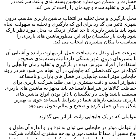
خسارت را ممکن می سازد.همچنین بسته بندی باعث سرعت در
بارگیری و تخلیه شده و چیدمان را راحت تر می کند.
محل بارگیری و محل تخلیه در انتخاب ماشین باربری مناسب درون
شهری تاثیر می گذارد.برای این که بارگیری و تخلیه به سهولت انجام
شود باید ماشین باربری تا حد امکان نزدیک به محل مورد نظر پارک
شود.وانت بار تنگستان برای این منظورماشین های باربری را
متناسب با مکان مشتریان انتخاب می کند.
سرعت حمل و نقل به مسافت حمل بار،مهارت راننده و آشنایی آن
با مسیرهای درون شهر بستگی دارد.البته بسته بندی صحیح و
استفاده از افراد آموزش دیده در بارگیری و تخلیه زمان جابجایی را
کوتاه تر می کند.فصلی که جابجایی در آن انجام می شود هم در روند
جابجایی موثر است،جابجایی در فصل های بارانی و نامساعد
دشوارتر است و دقت بیشتری را می طلبد.شرکت باربری برای
حفاظت کالاها در شرایط نامساعد باید مجهز به ماشین های باربری
مسقف باشند.وانت بار تنگستان با دارا بودن انواع ماشین های
باربری مسقف بارهای شما در شرایط نامساعد جوی به بهترین
شکل ممکن حمل کرده و صحیح و سالم تحویل می دهد.
عواملی که در یک جابجایی وانت بار اثر می گذارند
از عوامل موثر در جابجایی می توان به نوع بار و اندازه آن،طول و
نوع مسیر از مبدا تا مقصد،میزان بودجه مشتری،امکانات شرکت