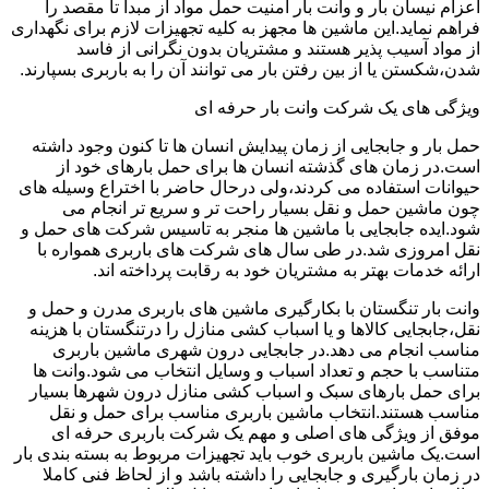
اعزام نیسان بار و وانت بار امنیت حمل مواد از مبدا تا مقصد را
فراهم نماید.این ماشین ها مجهز به کلیه تجهیزات لازم برای نگهداری
از مواد آسیب پذیر هستند و مشتریان بدون نگرانی از فاسد
شدن،شکستن یا از بین رفتن بار می توانند آن را به باربری بسپارند.
ویژگی های یک شرکت وانت بار حرفه ای
حمل بار و جابجایی از زمان پیدایش انسان ها تا کنون وجود داشته
است.در زمان های گذشته انسان ها برای حمل بارهای خود از
حیوانات استفاده می کردند،ولی درحال حاضر با اختراع وسیله های
چون ماشین حمل و نقل بسیار راحت تر و سریع تر انجام می
شود.ایده جابجایی با ماشین ها منجر به تاسیس شرکت های حمل و
نقل امروزی شد.در طی سال های شرکت های باربری همواره با
ارائه خدمات بهتر به مشتریان خود به رقابت پرداخته اند.
وانت بار تنگستان با بکارگیری ماشین های باربری مدرن و حمل و
نقل،جابجایی کالاها و یا اسباب کشی منازل را درتنگستان با هزینه
مناسب انجام می دهد.در جابجایی درون شهری ماشین باربری
متناسب با حجم و تعداد اسباب و وسایل انتخاب می شود.وانت ها
برای حمل بارهای سبک و اسباب کشی منازل درون شهرها بسیار
مناسب هستند.انتخاب ماشین باربری مناسب برای حمل و نقل
موفق از ویژگی های اصلی و مهم یک شرکت باربری حرفه ای
است.یک ماشین باربری خوب باید تجهیزات مربوط به بسته بندی بار
در زمان بارگیری و جابجایی را داشته باشد و از لحاظ فنی کاملا