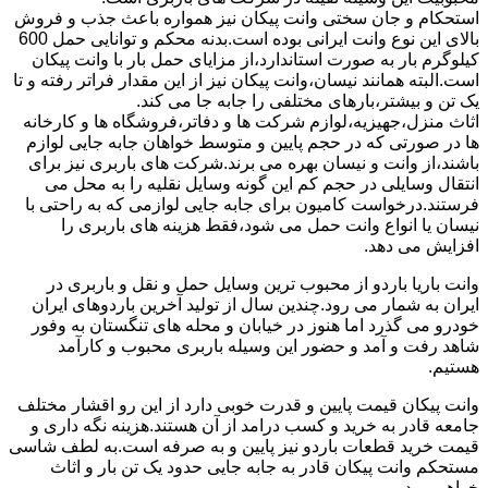
استحکام و جان سختی وانت پیکان نیز همواره باعث جذب و فروش
بالای این نوع وانت ایرانی بوده است.بدنه محکم و توانایی حمل 600
کیلوگرم بار به صورت استاندارد،از مزایای حمل بار با وانت پیکان
است.البته همانند نیسان،وانت پیکان نیز از این مقدار فراتر رفته و تا
یک تن و بیشتر،بارهای مختلفی را جابه جا می کند.
اثاث منزل،جهیزیه،لوازم شرکت ها و دفاتر،فروشگاه ها و کارخانه
ها در صورتی که در حجم پایین و متوسط خواهان جابه جایی لوازم
باشند،از وانت و نیسان بهره می برند.شرکت های باربری نیز برای
انتقال وسایلی در حجم کم این گونه وسایل نقلیه را به محل می
فرستند.درخواست کامیون برای جابه جایی لوازمی که به راحتی با
نیسان یا انواع وانت حمل می شود،فقط هزینه های باربری را
افزایش می دهد.
وانت باریا باردو از محبوب ترین وسایل حمل و نقل و باربری در
ایران به شمار می رود.چندین سال از تولید آخرین باردوهای ایران
خودرو می گذرد اما هنوز در خیابان و محله های تنگستان به وفور
شاهد رفت و آمد و حضور این وسیله باربری محبوب و کارآمد
هستیم.
وانت پیکان قیمت پایین و قدرت خوبی دارد از این رو اقشار مختلف
جامعه قادر به خرید و کسب درامد از آن هستند.هزینه نگه داری و
قیمت خرید قطعات باردو نیز پایین و به صرفه است.به لطف شاسی
مستحکم وانت پیکان قادر به جابه جایی حدود یک تن بار و اثاث
خواهیم بود.