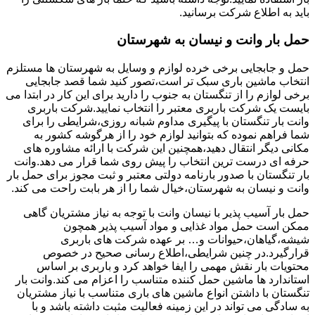
باید به اطلاع شرکت برسانید.
حمل بار وانت و نیسان به شهرستان
حمل و جابجایی برخی خرده لوازم و وسایل به شهرستان ها مستلزم
انتخاب ماشین باری سبک تر است،تصور کنید شما قصد جابجایی
برخی لوازم را از تنگستان به جنوب را دارید برای این کار در ابتدا می
بایست یک شرکت باربری معتبر را انتخاب نمایید.شرکت باربری
وانت بار تنگستان با پیگیری مداوم شبانه روزی،شرایطی را برای
شما فراهم نموده که بتوانید لوازم خود را از هرگوشه کشور به
مکانی دیگر انتقال دهید،همچنین این شرکت با ارائه مشاوره های
حرفه ای درست ترین انتخاب را پیش روی شما قرار می دهد.وانت
بار تنگستان با صدور بارنامه دولتی معتبر و ثبت مجوز برای حمل بار
وانت و نیسان به شهرستان،خیال شما را از هر بابت راحت می کند.
حمل بار آسیب پذیر با نیسان وانت با توجه به نیاز مشتریان گاهی
ممکن است حمل مواد غذایی و مواد آسیب پذیر همچون
شیشه،گیاهان،حیوانات و… بر عهده شرکت های باربری
قرارگیرد.در چنین شرایطی،اطلاع رسانی صحیح در خصوص
محتویات بار نقش مهمی را ایفا خواهد کرد و باربری بر اساس
استاندارد ها ماشین حمل کننده متناسب را اعزام می کند.وانت بار
تنگستان با داشتن انواع ماشین های باری متناسب با نیاز مشتریان
به سادگی می تواند در این زمینه فعالیت مثبت داشته باشد و با