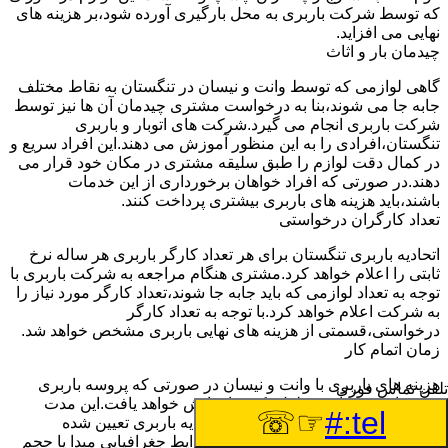
که توسط شرکت باربری به محل بارگیری آورده شود،بر هزینه های
نهایی می افزاید.
چیدمان بار و اثاث
گاهی لوازمی که توسط وانت و نیسان در تنگستان به نقاط مختلف
جابه جا می شوند،بنا به درخواست مشتری چیدمان آن ها نیز توسط
شرکت باربری انجام می گیرد.شرکت های اتوبار و باربری
تنگستان،افرادی را به این منظور آموزش می دهند.این افراد سریع و
در کمال دقت لوازم را طبق سلیقه مشتری در مکان خود قرار می
دهند.در صورتی که افراد خواهان برخورداری از این خدمات
باشند،باید هزینه های باربری بیشتری پرداخت کنند.
تعداد کارگران درخواستی
اتحادیه باربری تنگستان برای هر تعداد کارگر باربری هر ساله نرخ
ثابتی را اعلام خواهد کرد.مشتری هنگام مراجعه به شرکت باربری با
توجه به تعداد لوازمی که باید جابه جا شوند،تعداد کارگر مورد نیاز را
به شرکت اعلام خواهد کرد.با توجه به تعداد کارگر
درخواستی،قسمتی از هزینه های نهایی باربری مشخص خواهد شد.
زمان اتمام کار
هزینه های باربری با وانت و نیسان در صورتی که پروسه باربری
تلفن تماس فوری
بیشتر از سه ساعت طول بکشد،افزایش خواهد یافت.این مدت
☞☏
tel:#
زمان به صورت استادندارد توسط اتحادیه باربری تعیین شده
است.عواملی مثل آب وهوا،ترافیک،شرایط جغرافیایی مبدا یا حجم