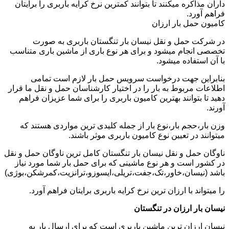
داران مذاکره میکنند تا بتوانند کمترین نرخ کرایه باربری را برایتان
فراهم آورد.
کامیون حمل بار ارزان
در شرکت حمل و نقل نیسان بار تنگستان باربری به صورت
تخصصی انجام میشود و برای هر نوع باری از ماشین باری متناسب
با آن استفاده میشود.
بنابراین جهت درخواست سرویس حمل بار لازم است تمامی
اطلاعات مربوط به بار را در اختیار کارشناسان حمل و نقل ما قرار
دهید تا بتوانند بهترین کامیون باربری را برای شما عزیزان فراهم
آورند.
وزن بار،حجم بار،نوع بار از جمله کلیدی ترین مواردی هستند که
میتوانند در تعیین نوع کامیون باربری موثر باشند.
ناوگان حمل و نقل نیسان بار تنگستان کامل ترین ناوگان حمل و نقل
در کشور است و هر نوع ماشینی که برای حمل بار شما مورد نیاز
باشد (نیسان،خاور،تک،جفت،تریلی،ایسوزو،ترانزیت،کمرشکن،بوژی)
را میتواند با ارزان ترین نرخ کرایه باربری برایتان فراهم آورد.
نیسان بار ارزان در تنگستان
نیسان ارزان ترین ماشین باربری است که برای ارسال بار به