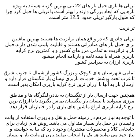
تریلی ها باری حمل بار های 22 تنی بهترین گزینه هستند به ویژه
بارهایی که ابعاد بزرگی دارند را بهتر است با تریلی ها حمل کرد چرا
که طول بارگیر تریلی حدودا 12.5 متر است.
ترانزیت
تریلی چادری که در واقع همان ترانزیت ها هستند بهترین ماشین
برای حمل بار های صادراتی هستند و قابلیت پلمپ شدن دارند.حمل
بار با ترانزیت به تمامی مرز های کشور و با کمترین نرخ کرایه
باربری همراه با بیمه نامه و بارنامه انجام میشود.
باربری ارزان به سراسر کشور
تمامی شهرستان های کوچک و بزرگ کشور از شمال تا جنوب،شرق
تا غرب تحت پوشش خدمات باربری نیسان بار تنگستان قرار دارد و
ارسال بار به آنها با ارزان ترین نرخ کرایه باربری امکان پذیر است.
همچنین جهت ارسال بار از تنگستان به بنادر،لنگرگاه ها و مناطق
مرزی میتوانید با نیسان بار تنگستان تماس بگیرید تا با ارزان ترین
نرخ کرایه باربری انواع ماشین های باری را در ختیارتان قرار دهد.
با توجه به نیاز مردم در زمینه حمل و نقل و باربری استفاده از وانت
و نیسان در حمل بار بسیار متداول می باشد.روش های زیادی برای
جابجایی کالا و محصولات مشتریان وجود دارد که بنا به خواسته و
نیاز خود می توانند هر یک را انتخاب نمایند.باربری وانت بار و نیسان