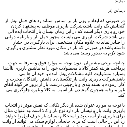
نمایند.
نیسان بار
در صورتی که ابعاد و وزن بار بر اساس استاندارد های حمل بیش از
گنجایش یک وانت باشد،شرکت باربری موظف به پیشنهاد کردن
خودرو باری دیگر است که در این زمان نیسان بار انتخاب ایده آلی
می باشد.شرکت باربری می بایست مجوز حمل بار و بارنامه دولتی
را صادر نماید به علاوه مکان مشخصی برای بارگیری در اختیار
داشته باشد.در صورتی که بار در مکان مورد نظر مشتری بارگیری
شود لازم به صدور رسید می باشد.
چنانچه برخی مشتریان بدون توجه به موارد فوق و صرفا به جهت
پرداخت هزینه کمتر کالا یا محصولات خود را به ماشین باربری ناآشنا
بسپارد مسئولیت کلیه مشکلات پیش آمده با خود آن ها می
باشد.شرکت باربری وانت بار تنگستان با داشتن رانندگان مجرب و
کار آزموده با بسته بندی و بارچینی درست بار از بروز هر گونه اتفاق
غیر مترقبه همچون گمشدن بار،آسیب به کالا و غیره جلوگیری می
کند.
با توجه به موارد عنوان شده،از دیگر نکاتی که نقش موثر در انتخاب
باربری وانت بار و نیسان بار دارد نوع بار و کالا است،به عنوان مثال
برای باربری بار آسیب پذیر استحکام نیسان بار حرف اول را خواهد
زد این در حالی است که برای جابجایی لوازم سبک می توانید از وانت
بار استفاده نمایید.توجه داشته باشید که حتما بار های شکستنی را