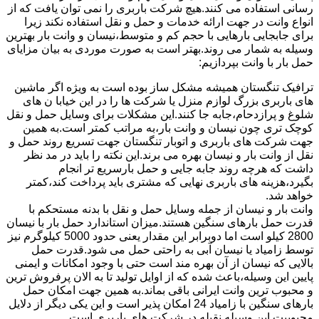
رسانی استفاده می کنند.هیچ شرکت باربری را نمی توان یافت که از
انواع وانت در جهت ارائه خدمات و حمل و نقل استفاده نکند زیرا
برای جابجایی بارهایی با حجم کم و متوسط،نیسان و وانت بار بهترین
وسیله به شمار می روند.بهتر است به صورت موردی به بیان مزایای
حمل بار با وانت بپردازیم:
ترافیک تنگستان همیشه مشکل ساز بوده است به ویژه اگر ماشین
های باربری بزرگ لوازم منزل یا شرکت ها را در این خیابا ن های
شلوغ و پرازدحام،جابه جا کنند.این مشکلات برای وسایل حمل و نقل
کوچک تری چون نیسان و وانت بار،به مراتب کمتر است.به همین
جهت شرکت های باربری و اتوبار تنگستان جهت تسریع روند حمل و
نقل از وانت بار و نیسان بهره می برند.این نکته را باید در مد نظر
داشت که هرچه روند جابه جایی و حمل بارسریع تر انجام
بگیرد،هزینه های باربری نهایی که مشتری باید پرداخت کند،کمتر
خواهد شد.
وانت بار و نیسان از جمله وسایل حمل و نقل با بدنه مستحکم با
قدرت حمل بارهای سنگین هستند.میزان استاندارد حمل بار با نیسان
2800 کیلو است اما دوبرابر این مقدار یعنی حدود 5000 کیلوگرم نیز
توسط زامیاد یا نیسان آبی به راحتی حمل می شود.قدرت حمل
بالایی که نیسان از آن بهره مند است حتی با وجود امکانات و ایمنی
پایین این وسیله،باعث شده که از اوایل تولید تا به الان پرفروش ترین
و محبوب ترین وانت ایرانی باقی بماند.به همین جهت امکان حمل
بارهای سنگین با زامیاد 24 امکان پذیر است و این یکی دیگر از دلایل
محبوبیت این وسیله نقیله در شرکت های باربری است.