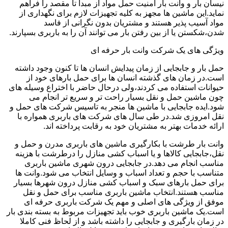
نیسان بار و وانت بار امنیت حمل مواد از مبدا تا مقصد را فراهم
نماید.این ماشین ها مجهز به کلیه تجهیزات لازم برای نگهداری از
مواد آسیب پذیر هستند و مشتریان بدون نگرانی از فاسد
شدن،شکستن یا از بین رفتن بار می توانند آن را به باربری بسپارند.
ویژگی های یک شرکت وانت بار حرفه ای
حمل بار و جابجایی از زمان پیدایش انسان ها تا کنون وجود داشته
است.در زمان های گذشته انسان ها برای حمل بارهای خود از
حیوانات استفاده می کردند،ولی درحال حاضر با اختراع وسیله های
چون ماشین حمل و نقل بسیار راحت تر و سریع تر انجام می
شود.ایده جابجایی با ماشین ها منجر به تاسیس شرکت های حمل و
نقل امروزی شد.در طی سال های شرکت های باربری همواره با
ارائه خدمات بهتر به مشتریان خود به رقابت پرداخته اند.
وانت بار طرشت با بکارگیری ماشین های باربری مدرن و حمل و
نقل،جابجایی کالاها و یا اسباب کشی منازل را درطرشت با هزینه
مناسب انجام می دهد.در جابجایی درون شهری ماشین باربری
متناسب با حجم و تعداد اسباب و وسایل انتخاب می شود.وانت ها
برای حمل بارهای سبک و اسباب کشی منازل درون شهرها بسیار
مناسب هستند.انتخاب ماشین باربری مناسب برای حمل و نقل
موفق از ویژگی های اصلی و مهم یک شرکت باربری حرفه ای
است.یک ماشین باربری خوب باید تجهیزات مربوط به بسته بندی بار
در زمان بارگیری و جابجایی را داشته باشد و از لحاظ فنی کاملا