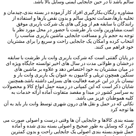
سالم باشد تا در حین جابجایی ایمنی وسایل بالا باشد.
مشاوره رایگان،بکارگیری افراد کار آزموده در بسته بندی،چیدمان و
تخلیه بارها،ضمانت تحویل سالم و بدون نقص بارها و استفاده از
رانندگان با سابقه هم از ویژگی های یک شرکت باربری موفق
است.مشاورین وانت بار طرشت با حضور در محل مورد نظر با
توجه به حجم بار و مسافت جابجایی ماشین باربری مناسب را
انتخاب کرده و امکان یک جابجایی راحت و سریع را برای مشتریان
خود فراهم می کنند.
در پایان گفتنی است که شرکت باربری وانت بار طرشت با سابقه
درخشان و طولانی مدت در سال های اخیر توانسته جایگاه ویژه ای
در میان مشتریان به خود اختصاص دهد و علاوه بر ماشین های
سنگین همچون تریلی و کامیون به عنوان یک باربری وانت بار و
نیسان بار در این عرصه فعالیت های بسزایی داشته باشد،همچنین
شایان ذکر است که این کمپانی در زمینه حمل انواع کالا و محصولات
به سراسر کشور در مبدا و مقصد متفاوت آماده ارائه خدمات به
کلیه هموطنان عزیز می باشد.
نکاتی که در حمل و نقل های درون شهری توسط وانت بار باید به آن
ها توجه کرد
بسته بندی کالاها و جابجایی آن ها وقتی درست و اصولی صورت می
گیرد که وسایل به طور صحیح و اصولی بسته بندی شده و آماده
حمل شوند.بسته بندی اصولی یک جابجایی راحت و بدون کمترین