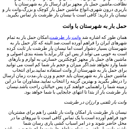
نظافت،ماشین حمل بار مجهز برای ارسال بار به شهرستان یا
باربری درون شهری،انواع ماشین حمل بار کوچک و بزرگ،وانت بار و
نیسان بار دارید: کافی است با نیسان بار طرشت بار تماس بگیرید.
حمل بار به شهرستان با وانت
همان طور که اشاره شد
وانت بار طرشت
،امکان حمل بار به تمام
شهرهای ایران را فراهم آورده است.صد البته که کار حمل بار به
شهرستان بسیار دشوار است اما نیسان بار طرشت بار ثابت کرده
است به خوبی می تواند از پس این کار برآید.با بسته بندی اصولی و
ماشین های حمل بار مجهز کوچکترین خسارتی به لوازم و بارهای
شما وارد نخواهد شد.اگر میزان و حجم بار شما کم است می توانید
برای حمل بار به شهرستان از وانت استفاده نمایید.برای انتخاب
ماشین حمل بار به شهرستان باید حجم و وزن بار،مدت زمان ارسال
را درنظر بگیرید و بهترین گزینه را انتخاب نمایید.مشاوران ما در این
زمینه شما را راهنمایی خواهند کرد پس خیالتان راحت باشد.نیسان
بار طرشت بار از بتدا تا انتهای جابجایی با شما خواهد بود.
وانت بار تلفنی و ارزان در طرشت
نیسان بار طرشت بار امکان وانت بار تلفنی را هم برای مشتریان
خود فراهم آورده است.با یک تماس کافی است تا نیروهای ما در
محل حاضر شوند و در امر اسباب کشی یاری رسان شما
باشند.وانت بار تلفنی در تمام مناطق طرشت دارای شعبه می باشد