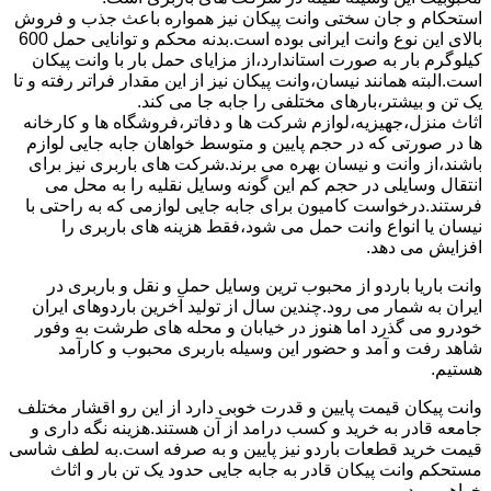
استحکام و جان سختی وانت پیکان نیز همواره باعث جذب و فروش
بالای این نوع وانت ایرانی بوده است.بدنه محکم و توانایی حمل 600
کیلوگرم بار به صورت استاندارد،از مزایای حمل بار با وانت پیکان
است.البته همانند نیسان،وانت پیکان نیز از این مقدار فراتر رفته و تا
یک تن و بیشتر،بارهای مختلفی را جابه جا می کند.
اثاث منزل،جهیزیه،لوازم شرکت ها و دفاتر،فروشگاه ها و کارخانه
ها در صورتی که در حجم پایین و متوسط خواهان جابه جایی لوازم
باشند،از وانت و نیسان بهره می برند.شرکت های باربری نیز برای
انتقال وسایلی در حجم کم این گونه وسایل نقلیه را به محل می
فرستند.درخواست کامیون برای جابه جایی لوازمی که به راحتی با
نیسان یا انواع وانت حمل می شود،فقط هزینه های باربری را
افزایش می دهد.
وانت باریا باردو از محبوب ترین وسایل حمل و نقل و باربری در
ایران به شمار می رود.چندین سال از تولید آخرین باردوهای ایران
خودرو می گذرد اما هنوز در خیابان و محله های طرشت به وفور
شاهد رفت و آمد و حضور این وسیله باربری محبوب و کارآمد
هستیم.
وانت پیکان قیمت پایین و قدرت خوبی دارد از این رو اقشار مختلف
جامعه قادر به خرید و کسب درامد از آن هستند.هزینه نگه داری و
قیمت خرید قطعات باردو نیز پایین و به صرفه است.به لطف شاسی
مستحکم وانت پیکان قادر به جابه جایی حدود یک تن بار و اثاث
خواهیم بود.