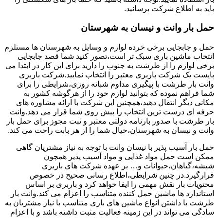
باید به اطلاع شرکت برسانید.
حمل بار وانت و نیسان به شهرستان
حمل و جابجایی برخی خرده لوازم و وسایل به شهرستان ها مستلزم
انتخاب ماشین باری سبک تر است،تصور کنید شما قصد جابجایی
برخی لوازم را از طرشت به جنوب را دارید برای این کار در ابتدا می
بایست یک شرکت باربری معتبر را انتخاب نمایید.شرکت باربری
وانت بار طرشت با پیگیری مداوم شبانه روزی،شرایطی را برای
شما فراهم نموده که بتوانید لوازم خود را از هرگوشه کشور به
مکانی دیگر انتقال دهید،همچنین این شرکت با ارائه مشاوره های
حرفه ای درست ترین انتخاب را پیش روی شما قرار می دهد.وانت
بار طرشت با صدور بارنامه دولتی معتبر و ثبت مجوز برای حمل بار
وانت و نیسان به شهرستان،خیال شما را از هر بابت راحت می کند.
حمل بار آسیب پذیر با نیسان وانت با توجه به نیاز مشتریان گاهی
ممکن است حمل مواد غذایی و مواد آسیب پذیر همچون
شیشه،گیاهان،حیوانات و… بر عهده شرکت های باربری
قرارگیرد.در چنین شرایطی،اطلاع رسانی صحیح در خصوص
محتویات بار نقش مهمی را ایفا خواهد کرد و باربری بر اساس
استاندارد ها ماشین حمل کننده متناسب را اعزام می کند.وانت بار
طرشت با داشتن انواع ماشین های باری متناسب با نیاز مشتریان به
سادگی می تواند در این زمینه فعالیت مثبت داشته باشد و با اعزام