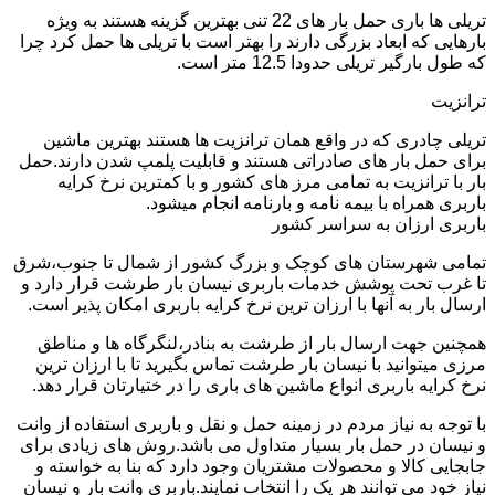
تریلی ها باری حمل بار های 22 تنی بهترین گزینه هستند به ویژه
بارهایی که ابعاد بزرگی دارند را بهتر است با تریلی ها حمل کرد چرا
که طول بارگیر تریلی حدودا 12.5 متر است.
ترانزیت
تریلی چادری که در واقع همان ترانزیت ها هستند بهترین ماشین
برای حمل بار های صادراتی هستند و قابلیت پلمپ شدن دارند.حمل
بار با ترانزیت به تمامی مرز های کشور و با کمترین نرخ کرایه
باربری همراه با بیمه نامه و بارنامه انجام میشود.
باربری ارزان به سراسر کشور
تمامی شهرستان های کوچک و بزرگ کشور از شمال تا جنوب،شرق
تا غرب تحت پوشش خدمات باربری نیسان بار طرشت قرار دارد و
ارسال بار به آنها با ارزان ترین نرخ کرایه باربری امکان پذیر است.
همچنین جهت ارسال بار از طرشت به بنادر،لنگرگاه ها و مناطق
مرزی میتوانید با نیسان بار طرشت تماس بگیرید تا با ارزان ترین
نرخ کرایه باربری انواع ماشین های باری را در ختیارتان قرار دهد.
با توجه به نیاز مردم در زمینه حمل و نقل و باربری استفاده از وانت
و نیسان در حمل بار بسیار متداول می باشد.روش های زیادی برای
جابجایی کالا و محصولات مشتریان وجود دارد که بنا به خواسته و
نیاز خود می توانند هر یک را انتخاب نمایند.باربری وانت بار و نیسان