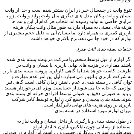
تنوع وانت در چندسال خیر در ایران بیشتر شده است و جدا از وانت
نیسان و وانت پیکان،مدل های دیگری مثل وانت پراید و وانت پژو با
مزایای خاصی به تولید رسیده اند.انتخاب هر کدام از این وانت ها
هزینه های معینی به همراه دارد.به طور مثال وانت پیکان هزینه
باربری کمتری به همراه دارد اما نیسان آبی به دلیل حجم بیشتری از
لوازم که در خود جا می دهد،نرخ بالاتری خواهد داشت.
خدمات بسته بندی اثاث منزل
اگر لوازم از قبل توسط شخص یا شرکت مربوطه بسته بندی شده
باشند مقداری در هزینه های نهایی باربری با نیسان و وانت در
طرشت کاسته خواهد شد.اما گاهی کارفرما پروسه بسته بندی بار را
به شرکت باربری و اتوبار می سپارد.دلیل این امر عدم مهارت و
توان کافی در بسته بندی یا عدم داشتن زمان کافی است.گاهی نیز
لوازمی که جابه جا می شوند از حساسیت ویژه ای برخوردار هستند
و باید به صورتی دقیق و اصولی توسط افرادی حرفه ای بسته بندی
شوند.بسته بندی،پیچیدن و جمع کردن لوازم توسط کادر شرکت
باربری بر روی هزینه های نهایی تاثیرگذار است.
میزان لوازم مورد استفاده در بسته بندی
در طول بسته بندی و بارگیری بار داخل نیسان و وانت نیاز به
استفاده از وسایلی چون نایلکس،نایلون حبابدار،انواع
فوم،طناب،استرچ رپ،کارتن،چسپ و … است.این لوازم در صورتی