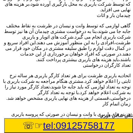
که توسط شرکت باربری به محل بارگیری آورده شود،بر هزینه های
نهایی می افزاید.
چیدمان بار و اثاث
گاهی لوازمی که توسط وانت و نیسان در طرشت به نقاط مختلف
جابه جا می شوند،بنا به درخواست مشتری چیدمان آن ها نیز توسط
شرکت باربری انجام می گیرد.شرکت های اتوبار و باربری
طرشت،افرادی را به این منظور آموزش می دهند.این افراد سریع و
در کمال دقت لوازم را طبق سلیقه مشتری در مکان خود قرار می
دهند.در صورتی که افراد خواهان برخورداری از این خدمات
باشند،باید هزینه های باربری بیشتری پرداخت کنند.
تعداد کارگران درخواستی
اتحادیه باربری طرشت برای هر تعداد کارگر باربری هر ساله نرخ
ثابتی را اعلام خواهد کرد.مشتری هنگام مراجعه به شرکت باربری با
توجه به تعداد لوازمی که باید جابه جا شوند،تعداد کارگر مورد نیاز را
به شرکت اعلام خواهد کرد.با توجه به تعداد کارگر
درخواستی،قسمتی از هزینه های نهایی باربری مشخص خواهد شد.
زمان اتمام کار
هزینه های باربری با وانت و نیسان در صورتی که پروسه باربری
تلفن تماس فوری
بیشتر از سه ساعت طول بکشد،افزایش خواهد یافت.این مدت
☞☏
tel:09125758177
زمان به صورت استادندارد توسط اتحادیه باربری تعیین شده
است.عواملی مثل آب وهوا،ترافیک،شرایط جغرافیایی مبدا یا حجم