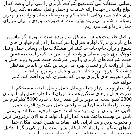
رسانی استفاده می کنند.هیچ شرکت باربری را نمی توان یافت که از
انواع وانت در جهت ارائه خدمات و حمل و نقل استفاده نکند زیرا
برای جابجایی بارهایی با حجم کم و متوسط،نیسان و وانت بار بهترین
وسیله به شمار می روند.بهتر است به صورت موردی به بیان مزایای
حمل بار با وانت بپردازیم:
ترافیک طرشت همیشه مشکل ساز بوده است به ویژه اگر ماشین
های باربری بزرگ لوازم منزل یا شرکت ها را در این خیابا ن های
شلوغ و پرازدحام،جابه جا کنند.این مشکلات برای وسایل حمل و نقل
کوچک تری چون نیسان و وانت بار،به مراتب کمتر است.به همین
جهت شرکت های باربری و اتوبار طرشت جهت تسریع روند حمل و
نقل از وانت بار و نیسان بهره می برند.این نکته را باید در مد نظر
داشت که هرچه روند جابه جایی و حمل بارسریع تر انجام
بگیرد،هزینه های باربری نهایی که مشتری باید پرداخت کند،کمتر
خواهد شد.
وانت بار و نیسان از جمله وسایل حمل و نقل با بدنه مستحکم با
قدرت حمل بارهای سنگین هستند.میزان استاندارد حمل بار با نیسان
2800 کیلو است اما دوبرابر این مقدار یعنی حدود 5000 کیلوگرم نیز
توسط زامیاد یا نیسان آبی به راحتی حمل می شود.قدرت حمل
بالایی که نیسان از آن بهره مند است حتی با وجود امکانات و ایمنی
پایین این وسیله،باعث شده که از اوایل تولید تا به الان پرفروش ترین
و محبوب ترین وانت ایرانی باقی بماند.به همین جهت امکان حمل
بارهای سنگین با زامیاد 24 امکان پذیر است و این یکی دیگر از دلایل
محبوبیت این وسیله نقیله در شرکت های باربری است.