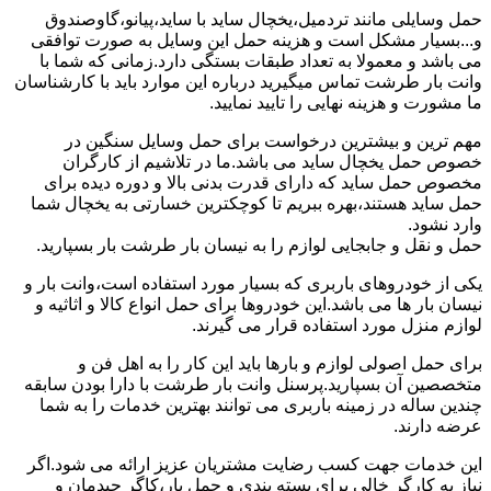
حمل وسایلی مانند تردمیل،یخچال ساید با ساید،پیانو،گاوصندوق
و...بسیار مشکل است و هزینه حمل این وسایل به صورت توافقی
می باشد و معمولا به تعداد طبقات بستگی دارد.زمانی که شما با
وانت بار طرشت تماس میگیرید درباره این موارد باید با کارشناسان
ما مشورت و هزینه نهایی را تایید نمایید.
مهم ترین و بیشترین درخواست برای حمل وسایل سنگین در
خصوص حمل یخچال ساید می باشد.ما در تلاشیم از کارگران
مخصوص حمل ساید که دارای قدرت بدنی بالا و دوره دیده برای
حمل ساید هستند،بهره ببریم تا کوچکترین خسارتی به یخچال شما
وارد نشود.
حمل و نقل و جابجایی لوازم را به نیسان بار طرشت بار بسپارید.
یکی از خودروهای باربری که بسیار مورد استفاده است،وانت بار و
نیسان بار ها می باشد.این خودروها برای حمل انواع کالا و اثاثیه و
لوازم منزل مورد استفاده قرار می گیرند.
برای حمل اصولی لوازم و بارها باید این کار را به اهل فن و
متخصصین آن بسپارید.پرسنل وانت بار طرشت با دارا بودن سابقه
چندین ساله در زمینه باربری می توانند بهترین خدمات را به شما
عرضه دارند.
این خدمات جهت کسب رضایت مشتریان عزیز ارائه می شود.اگر
نیاز به کارگر خالی برای بسته بندی و حمل بار،کاگر چیدمان و