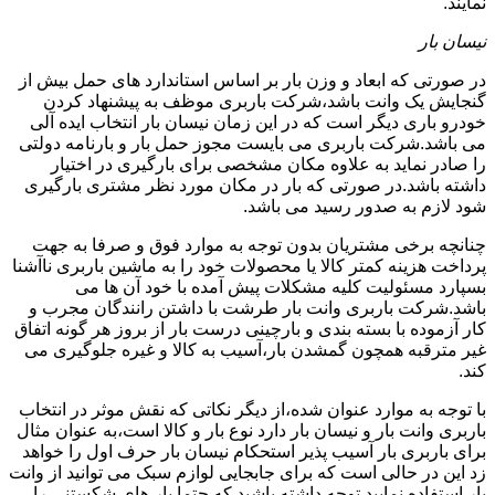
نمایند.
نیسان بار
در صورتی که ابعاد و وزن بار بر اساس استاندارد های حمل بیش از
گنجایش یک وانت باشد،شرکت باربری موظف به پیشنهاد کردن
خودرو باری دیگر است که در این زمان نیسان بار انتخاب ایده آلی
می باشد.شرکت باربری می بایست مجوز حمل بار و بارنامه دولتی
را صادر نماید به علاوه مکان مشخصی برای بارگیری در اختیار
داشته باشد.در صورتی که بار در مکان مورد نظر مشتری بارگیری
شود لازم به صدور رسید می باشد.
چنانچه برخی مشتریان بدون توجه به موارد فوق و صرفا به جهت
پرداخت هزینه کمتر کالا یا محصولات خود را به ماشین باربری ناآشنا
بسپارد مسئولیت کلیه مشکلات پیش آمده با خود آن ها می
باشد.شرکت باربری وانت بار طرشت با داشتن رانندگان مجرب و
کار آزموده با بسته بندی و بارچینی درست بار از بروز هر گونه اتفاق
غیر مترقبه همچون گمشدن بار،آسیب به کالا و غیره جلوگیری می
کند.
با توجه به موارد عنوان شده،از دیگر نکاتی که نقش موثر در انتخاب
باربری وانت بار و نیسان بار دارد نوع بار و کالا است،به عنوان مثال
برای باربری بار آسیب پذیر استحکام نیسان بار حرف اول را خواهد
زد این در حالی است که برای جابجایی لوازم سبک می توانید از وانت
بار استفاده نمایید.توجه داشته باشید که حتما بار های شکستنی را