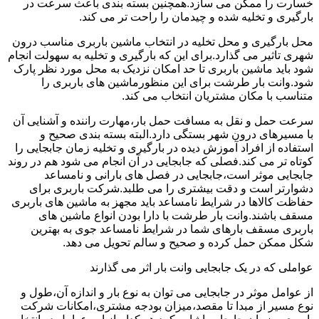
خسارت را ممکن می سازد.همچنین بسته بندی باعث سرعت در
بارگیری و تخلیه شده و چیدمان را راحت تر می کند.
محل بارگیری و محل تخلیه در انتخاب ماشین باربری مناسب درون
شهری تاثیر می گذارد.برای این که بارگیری و تخلیه به سهولت انجام
شود باید ماشین باربری تا حد امکان نزدیک به محل مورد نظر پارک
شود.وانت بار طرشت برای این منظورماشین های باربری را
متناسب با مکان مشتریان انتخاب می کند.
سرعت حمل و نقل به مسافت حمل بار،مهارت راننده و آشنایی آن
با مسیرهای درون شهر بستگی دارد.البته بسته بندی صحیح و
استفاده از افراد آموزش دیده در بارگیری و تخلیه زمان جابجایی را
کوتاه تر می کند.فصلی که جابجایی در آن انجام می شود هم در روند
جابجایی موثر است،جابجایی در فصل های بارانی و نامساعد
دشوارتر است و دقت بیشتری را می طلبد.شرکت باربری برای
حفاظت کالاها در شرایط نامساعد باید مجهز به ماشین های باربری
مسقف باشند.وانت بار طرشت با دارا بودن انواع ماشین های
باربری مسقف بارهای شما در شرایط نامساعد جوی به بهترین
شکل ممکن حمل کرده و صحیح و سالم تحویل می دهد.
عواملی که در یک جابجایی وانت بار اثر می گذارند
از عوامل موثر در جابجایی می توان به نوع بار و اندازه آن،طول و
نوع مسیر از مبدا تا مقصد،میزان بودجه مشتری،امکانات شرکت