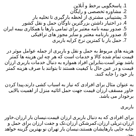
پاسخگویی برخط و آنلاین
مشاوره تخصصی و رایگان
پشتیبانی مشتری از لحظه بارگیری تا تخلیه بار
در اختیار داشتن بزرگترین ناوگان حمل و نقل کشور
صدور بیمه نامه معتبر برای تمامی بارها با همکاری بیمه ایران
صدور بارنامه معتبر و سایر مجوز های ترافیکی
حمل بار با کمترین نرخ کرایه باربری
هزینه های مربوط به حمل و نقل و باربری از جمله عوامل موثر در
قیمت تمام شده کالا و خدمات است که هر چه این هزینه ها کمتر
باشد بهتر است،بنابراین افراد همواره به دنبال خدمات باربری ارزان
قیمت و در عین حال با کیفیت هستند تا بتوانند با صرف هزینه کمتر
بار خود را جابه کنند.
به عنوان مثال برای افرادی که نیاز به اسباب کشی دارند،پیدا کردن
خاور مسقف ارزان قیمت جهت حمل اثاثیه منزل از اهمیت بالایی
برخودار می باشد.
باربری
برای افرادی که به دنبال باربری ارزان قیمت،نیسان بار ارزان،خاور
ارزان،تریلی ارزان،کمرشکن ارزان،تک و جفت ارزان برای حمل و
جابه جایی بارهایشان هستند،نیسان بار تهران نو بهترین گزینه خواهد
بود.