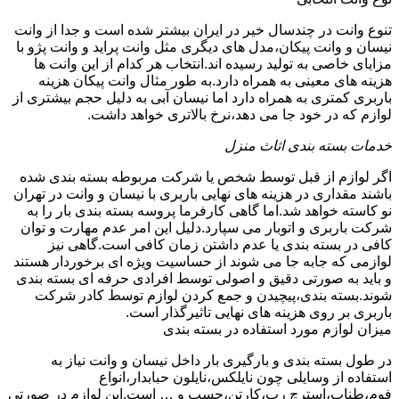
تنوع وانت در چندسال خیر در ایران بیشتر شده است و جدا از وانت
نیسان و وانت پیکان،مدل های دیگری مثل وانت پراید و وانت پژو با
مزایای خاصی به تولید رسیده اند.انتخاب هر کدام از این وانت ها
هزینه های معینی به همراه دارد.به طور مثال وانت پیکان هزینه
باربری کمتری به همراه دارد اما نیسان آبی به دلیل حجم بیشتری از
لوازم که در خود جا می دهد،نرخ بالاتری خواهد داشت.
خدمات بسته بندی اثاث منزل
اگر لوازم از قبل توسط شخص یا شرکت مربوطه بسته بندی شده
باشند مقداری در هزینه های نهایی باربری با نیسان و وانت در تهران
نو کاسته خواهد شد.اما گاهی کارفرما پروسه بسته بندی بار را به
شرکت باربری و اتوبار می سپارد.دلیل این امر عدم مهارت و توان
کافی در بسته بندی یا عدم داشتن زمان کافی است.گاهی نیز
لوازمی که جابه جا می شوند از حساسیت ویژه ای برخوردار هستند
و باید به صورتی دقیق و اصولی توسط افرادی حرفه ای بسته بندی
شوند.بسته بندی،پیچیدن و جمع کردن لوازم توسط کادر شرکت
باربری بر روی هزینه های نهایی تاثیرگذار است.
میزان لوازم مورد استفاده در بسته بندی
در طول بسته بندی و بارگیری بار داخل نیسان و وانت نیاز به
استفاده از وسایلی چون نایلکس،نایلون حبابدار،انواع
فوم،طناب،استرچ رپ،کارتن،چسپ و … است.این لوازم در صورتی