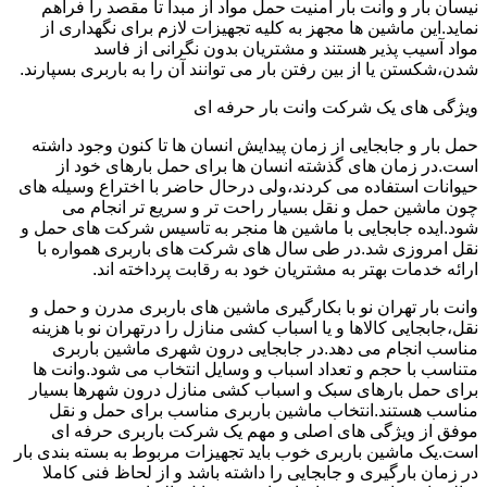
نیسان بار و وانت بار امنیت حمل مواد از مبدا تا مقصد را فراهم
نماید.این ماشین ها مجهز به کلیه تجهیزات لازم برای نگهداری از
مواد آسیب پذیر هستند و مشتریان بدون نگرانی از فاسد
شدن،شکستن یا از بین رفتن بار می توانند آن را به باربری بسپارند.
ویژگی های یک شرکت وانت بار حرفه ای
حمل بار و جابجایی از زمان پیدایش انسان ها تا کنون وجود داشته
است.در زمان های گذشته انسان ها برای حمل بارهای خود از
حیوانات استفاده می کردند،ولی درحال حاضر با اختراع وسیله های
چون ماشین حمل و نقل بسیار راحت تر و سریع تر انجام می
شود.ایده جابجایی با ماشین ها منجر به تاسیس شرکت های حمل و
نقل امروزی شد.در طی سال های شرکت های باربری همواره با
ارائه خدمات بهتر به مشتریان خود به رقابت پرداخته اند.
وانت بار تهران نو با بکارگیری ماشین های باربری مدرن و حمل و
نقل،جابجایی کالاها و یا اسباب کشی منازل را درتهران نو با هزینه
مناسب انجام می دهد.در جابجایی درون شهری ماشین باربری
متناسب با حجم و تعداد اسباب و وسایل انتخاب می شود.وانت ها
برای حمل بارهای سبک و اسباب کشی منازل درون شهرها بسیار
مناسب هستند.انتخاب ماشین باربری مناسب برای حمل و نقل
موفق از ویژگی های اصلی و مهم یک شرکت باربری حرفه ای
است.یک ماشین باربری خوب باید تجهیزات مربوط به بسته بندی بار
در زمان بارگیری و جابجایی را داشته باشد و از لحاظ فنی کاملا