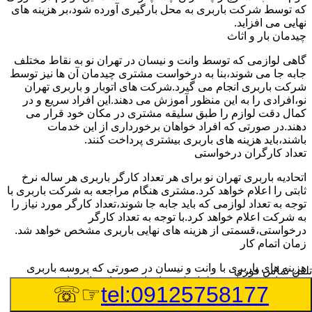
که توسط شرکت باربری به محل بارگیری آورده شود،بر هزینه های
نهایی می افزاید.
چیدمان بار و اثاث
گاهی لوازمی که توسط وانت و نیسان در تهران نو به نقاط مختلف
جابه جا می شوند،بنا به درخواست مشتری چیدمان آن ها نیز توسط
شرکت باربری انجام می گیرد.شرکت های اتوبار و باربری تهران
نو،افرادی را به این منظور آموزش می دهند.این افراد سریع و در
کمال دقت لوازم را طبق سلیقه مشتری در مکان خود قرار می
دهند.در صورتی که افراد خواهان برخورداری از این خدمات
باشند،باید هزینه های باربری بیشتری پرداخت کنند.
تعداد کارگران درخواستی
اتحادیه باربری تهران نو برای هر تعداد کارگر باربری هر ساله نرخ
ثابتی را اعلام خواهد کرد.مشتری هنگام مراجعه به شرکت باربری با
توجه به تعداد لوازمی که باید جابه جا شوند،تعداد کارگر مورد نیاز را
به شرکت اعلام خواهد کرد.با توجه به تعداد کارگر
درخواستی،قسمتی از هزینه های نهایی باربری مشخص خواهد شد.
زمان اتمام کار
هزینه های باربری با وانت و نیسان در صورتی که پروسه باربری
تلفن تماس فوری
بیشتر از سه ساعت طول بکشد،افزایش خواهد یافت.این مدت
☞☏
tel:09125758177
زمان به صورت استادندارد توسط اتحادیه باربری تعیین شده
است.عواملی مثل آب وهوا،ترافیک،شرایط جغرافیایی مبدا یا حجم