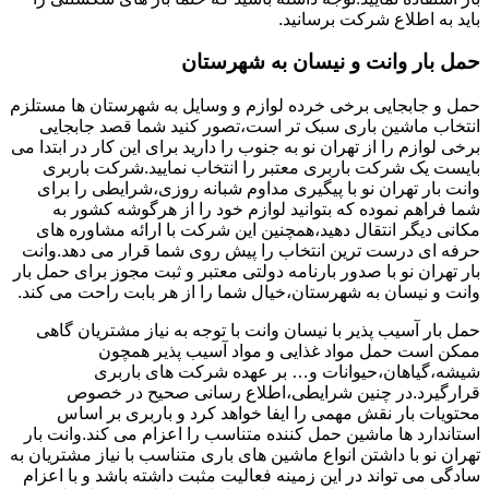
باید به اطلاع شرکت برسانید.
حمل بار وانت و نیسان به شهرستان
حمل و جابجایی برخی خرده لوازم و وسایل به شهرستان ها مستلزم
انتخاب ماشین باری سبک تر است،تصور کنید شما قصد جابجایی
برخی لوازم را از تهران نو به جنوب را دارید برای این کار در ابتدا می
بایست یک شرکت باربری معتبر را انتخاب نمایید.شرکت باربری
وانت بار تهران نو با پیگیری مداوم شبانه روزی،شرایطی را برای
شما فراهم نموده که بتوانید لوازم خود را از هرگوشه کشور به
مکانی دیگر انتقال دهید،همچنین این شرکت با ارائه مشاوره های
حرفه ای درست ترین انتخاب را پیش روی شما قرار می دهد.وانت
بار تهران نو با صدور بارنامه دولتی معتبر و ثبت مجوز برای حمل بار
وانت و نیسان به شهرستان،خیال شما را از هر بابت راحت می کند.
حمل بار آسیب پذیر با نیسان وانت با توجه به نیاز مشتریان گاهی
ممکن است حمل مواد غذایی و مواد آسیب پذیر همچون
شیشه،گیاهان،حیوانات و… بر عهده شرکت های باربری
قرارگیرد.در چنین شرایطی،اطلاع رسانی صحیح در خصوص
محتویات بار نقش مهمی را ایفا خواهد کرد و باربری بر اساس
استاندارد ها ماشین حمل کننده متناسب را اعزام می کند.وانت بار
تهران نو با داشتن انواع ماشین های باری متناسب با نیاز مشتریان به
سادگی می تواند در این زمینه فعالیت مثبت داشته باشد و با اعزام