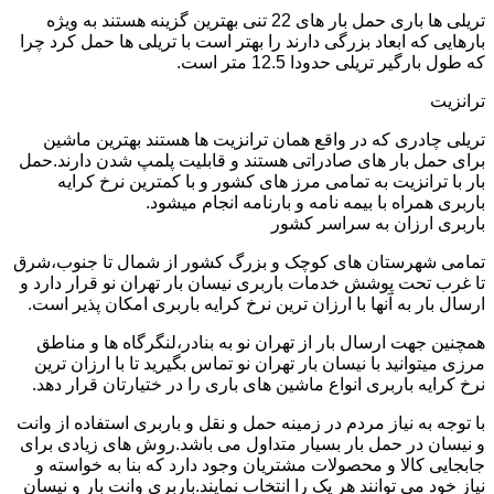
تریلی ها باری حمل بار های 22 تنی بهترین گزینه هستند به ویژه
بارهایی که ابعاد بزرگی دارند را بهتر است با تریلی ها حمل کرد چرا
که طول بارگیر تریلی حدودا 12.5 متر است.
ترانزیت
تریلی چادری که در واقع همان ترانزیت ها هستند بهترین ماشین
برای حمل بار های صادراتی هستند و قابلیت پلمپ شدن دارند.حمل
بار با ترانزیت به تمامی مرز های کشور و با کمترین نرخ کرایه
باربری همراه با بیمه نامه و بارنامه انجام میشود.
باربری ارزان به سراسر کشور
تمامی شهرستان های کوچک و بزرگ کشور از شمال تا جنوب،شرق
تا غرب تحت پوشش خدمات باربری نیسان بار تهران نو قرار دارد و
ارسال بار به آنها با ارزان ترین نرخ کرایه باربری امکان پذیر است.
همچنین جهت ارسال بار از تهران نو به بنادر،لنگرگاه ها و مناطق
مرزی میتوانید با نیسان بار تهران نو تماس بگیرید تا با ارزان ترین
نرخ کرایه باربری انواع ماشین های باری را در ختیارتان قرار دهد.
با توجه به نیاز مردم در زمینه حمل و نقل و باربری استفاده از وانت
و نیسان در حمل بار بسیار متداول می باشد.روش های زیادی برای
جابجایی کالا و محصولات مشتریان وجود دارد که بنا به خواسته و
نیاز خود می توانند هر یک را انتخاب نمایند.باربری وانت بار و نیسان