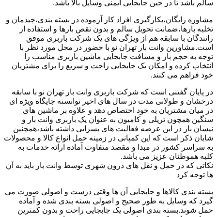
سالم باشد تا در حین جابجایی ایمنی وسایل بالا باشد.
مشاوره رایگان،بکارگیری افراد کار آزموده در بسته بندی،چیدمان و
تخلیه بارها،ضمانت تحویل سالم و بدون نقص بارها و استفاده از
رانندگان با سابقه هم از ویژگی های یک شرکت باربری موفق
است.مشاورین وانت بار تهران نو با حضور در محل مورد نظر با
توجه به حجم بار و مسافت جابجایی ماشین باربری مناسب را
انتخاب کرده و امکان یک جابجایی راحت و سریع را برای مشتریان
خود فراهم می کنند.
در پایان گفتنی است که شرکت باربری وانت بار تهران نو با سابقه
درخشان و طولانی مدت در سال های اخیر توانسته جایگاه ویژه ای
در میان مشتریان به خود اختصاص دهد و علاوه بر ماشین های
سنگین همچون تریلی و کامیون به عنوان یک باربری وانت بار و
نیسان بار در این عرصه فعالیت های بسزایی داشته باشد،همچنین
شایان ذکر است که این کمپانی در زمینه حمل انواع کالا و محصولات
به سراسر کشور در مبدا و مقصد متفاوت آماده ارائه خدمات به
کلیه هموطنان عزیز می باشد.
نکاتی که در حمل و نقل های درون شهری توسط وانت بار باید به آن
ها توجه کرد
بسته بندی کالاها و جابجایی آن ها وقتی درست و اصولی صورت می
گیرد که وسایل به طور صحیح و اصولی بسته بندی شده و آماده
حمل شوند.بسته بندی اصولی یک جابجایی راحت و بدون کمترین