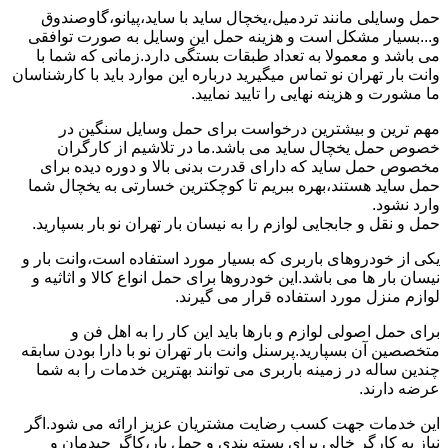
حمل وسایلی مانند تردمیل،یخچال ساید با ساید،پیانو،گاوصندوق
و...بسیار مشکل است و هزینه حمل این وسایل به صورت توافقی
می باشد و معمولا به تعداد طبقات بستگی دارد.زمانی که شما با
وانت بار تهران نو تماس میگیرید درباره این موارد باید با کارشناسان
ما مشورت و هزینه نهایی را تایید نمایید.
مهم ترین و بیشترین درخواست برای حمل وسایل سنگین در
خصوص حمل یخچال ساید می باشد.ما در تلاشیم از کارگران
مخصوص حمل ساید که دارای قدرت بدنی بالا و دوره دیده برای
حمل ساید هستند،بهره ببریم تا کوچکترین خسارتی به یخچال شما
وارد نشود.
حمل و نقل و جابجایی لوازم را به نیسان بار تهران نو بار بسپارید.
یکی از خودروهای باربری که بسیار مورد استفاده است،وانت بار و
نیسان بار ها می باشد.این خودروها برای حمل انواع کالا و اثاثیه و
لوازم منزل مورد استفاده قرار می گیرند.
برای حمل اصولی لوازم و بارها باید این کار را به اهل فن و
متخصصین آن بسپارید.پرسنل وانت بار تهران نو با دارا بودن سابقه
چندین ساله در زمینه باربری می توانند بهترین خدمات را به شما
عرضه دارند.
این خدمات جهت کسب رضایت مشتریان عزیز ارائه می شود.اگر
نیاز به کارگر خالی برای بسته بندی و حمل بار،کاگر چیدمان و