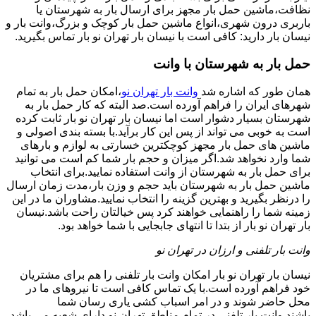
نظافت،ماشین حمل بار مجهز برای ارسال بار به شهرستان یا
باربری درون شهری،انواع ماشین حمل بار کوچک و بزرگ،وانت بار و
نیسان بار دارید: کافی است با نیسان بار تهران نو بار تماس بگیرید.
حمل بار به شهرستان با وانت
همان طور که اشاره شد
وانت بار تهران نو
،امکان حمل بار به تمام
شهرهای ایران را فراهم آورده است.صد البته که کار حمل بار به
شهرستان بسیار دشوار است اما نیسان بار تهران نو بار ثابت کرده
است به خوبی می تواند از پس این کار برآید.با بسته بندی اصولی و
ماشین های حمل بار مجهز کوچکترین خسارتی به لوازم و بارهای
شما وارد نخواهد شد.اگر میزان و حجم بار شما کم است می توانید
برای حمل بار به شهرستان از وانت استفاده نمایید.برای انتخاب
ماشین حمل بار به شهرستان باید حجم و وزن بار،مدت زمان ارسال
را درنظر بگیرید و بهترین گزینه را انتخاب نمایید.مشاوران ما در این
زمینه شما را راهنمایی خواهند کرد پس خیالتان راحت باشد.نیسان
بار تهران نو بار از بتدا تا انتهای جابجایی با شما خواهد بود.
وانت بار تلفنی و ارزان در تهران نو
نیسان بار تهران نو بار امکان وانت بار تلفنی را هم برای مشتریان
خود فراهم آورده است.با یک تماس کافی است تا نیروهای ما در
محل حاضر شوند و در امر اسباب کشی یاری رسان شما
باشند.وانت بار تلفنی در تمام مناطق تهران نو دارای شعبه می باشد