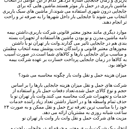
باربری و زمان جابجایی اشاره کرد.هر کدام از این عوامل در انتخاب
ماشین باربری در حمل بار موثر هستند.ماشین هایی که برای
جابجایی درون شهری استفاده می شوند،از ماشین های سبک باربری
انتخاب می شوند تا جابجایی بار داخل شهرها را به صرفه تر و راحت
تر انجام دهند.
موارد دیگری مانند مجوز معتبر قانونی شرکت باربری،داشتن بیمه
نامه ماشین،مدرن و نو بودن ماشین ها،استفاده از تجهیزات بسته
بندی هم در جابجایی تاثیر می گذارند.وانت بار تهران نو با داشتن
مجوزهای معتبر قانونی و رانندگان تحت پوشش بیمه انتخاب مطمئن
و مناسب برای جابجایی بارها و کالاهای شما است.در صورت آسیب
به کالاها در زمان جابجایی پرداخت خسارت بر عهده شرکت بیمه
خواهد بود.
میزان هزینه حمل و نقل وانت بار چگونه محاسبه می شود؟
شرکت های حمل و نقل میزان هزینه جابجایی بارها را بر اساس
حجم و نوع کالای حمل شده،تعداد دفعات حمل بار و استفاده از
خدمات و تجهیزات شرکت محاسبه می کنند.وانت بار تهران نو با
حذف تمام واسطه ها و در اختیار داشتن تعداد زیاد راننده خدمات
خود را با مناسب ترین تعرفه نرخ حمل و نقل ممکن و به صورت ۲۴
ساعت شبانه روزی به مشتریان ارائه می دهد.
مزیت های شرکت حمل و نقل وانت بار وانت بار تهران نو
انتخاب یک شرکت باربری معتبر و حرفه ای در جابجایی راحت و