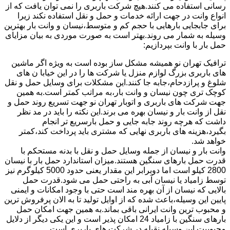
رسانی استفاده می کنند.هیچ شرکت باربری را نمی توان یافت که از
انواع وانت در جهت ارائه خدمات و حمل و نقل استفاده نکند زیرا
برای جابجایی بارهایی با حجم کم و متوسط،نیسان و وانت بار بهترین
وسیله به شمار می روند.بهتر است به صورت موردی به بیان مزایای
حمل بار با وانت بپردازیم:
ترافیک تهران نو همیشه مشکل ساز بوده است به ویژه اگر ماشین
های باربری بزرگ لوازم منزل یا شرکت ها را در این خیابا ن های
شلوغ و پرازدحام،جابه جا کنند.این مشکلات برای وسایل حمل و نقل
کوچک تری چون نیسان و وانت بار،به مراتب کمتر است.به همین
جهت شرکت های باربری و اتوبار تهران نو جهت تسریع روند حمل و
نقل از وانت بار و نیسان بهره می برند.این نکته را باید در مد نظر
داشت که هرچه روند جابه جایی و حمل بارسریع تر انجام
بگیرد،هزینه های باربری نهایی که مشتری باید پرداخت کند،کمتر
خواهد شد.
وانت بار و نیسان از جمله وسایل حمل و نقل با بدنه مستحکم با
قدرت حمل بارهای سنگین هستند.میزان استاندارد حمل بار با نیسان
2800 کیلو است اما دوبرابر این مقدار یعنی حدود 5000 کیلوگرم نیز
توسط زامیاد یا نیسان آبی به راحتی حمل می شود.قدرت حمل
بالایی که نیسان از آن بهره مند است حتی با وجود امکانات و ایمنی
پایین این وسیله،باعث شده که از اوایل تولید تا به الان پرفروش ترین
و محبوب ترین وانت ایرانی باقی بماند.به همین جهت امکان حمل
بارهای سنگین با زامیاد 24 امکان پذیر است و این یکی دیگر از دلایل
محبوبیت این وسیله نقیله در شرکت های باربری است.