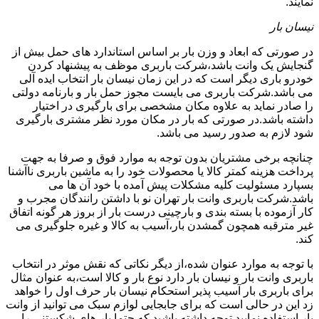
نمایند.
نیسان بار
در صورتی که ابعاد و وزن بار بر اساس استاندارد های حمل بیش از
گنجایش یک وانت باشد،شرکت باربری موظف به پیشنهاد کردن
خودرو باری دیگر است که در این زمان نیسان بار انتخاب ایده آلی
می باشد.شرکت باربری می بایست مجوز حمل بار و بارنامه دولتی
را صادر نماید به علاوه مکان مشخصی برای بارگیری در اختیار
داشته باشد.در صورتی که بار در مکان مورد نظر مشتری بارگیری
شود لازم به صدور رسید می باشد.
چنانچه برخی مشتریان بدون توجه به موارد فوق و صرفا به جهت
پرداخت هزینه کمتر کالا یا محصولات خود را به ماشین باربری ناآشنا
بسپارد مسئولیت کلیه مشکلات پیش آمده با خود آن ها می
باشد.شرکت باربری وانت بار تهران نو با داشتن رانندگان مجرب و
کار آزموده با بسته بندی و بارچینی درست بار از بروز هر گونه اتفاق
غیر مترقبه همچون گمشدن بار،آسیب به کالا و غیره جلوگیری می
کند.
با توجه به موارد عنوان شده،از دیگر نکاتی که نقش موثر در انتخاب
باربری وانت بار و نیسان بار دارد نوع بار و کالا است،به عنوان مثال
برای باربری بار آسیب پذیر استحکام نیسان بار حرف اول را خواهد
زد این در حالی است که برای جابجایی لوازم سبک می توانید از وانت
بار استفاده نمایید.توجه داشته باشید که حتما بار های شکستنی را