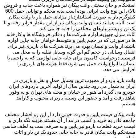
استحکام و جان سختی وانت پیکان نیز همواره باعث جذب و فروش
بالای این نوع وانت ایرانی بوده است.بدنه محکم و توانایی حمل 600
کیلوگرم بار به صورت استاندارد،از مزایای حمل بار با وانت پیکان
است.البته همانند نیسان،وانت پیکان نیز از این مقدار فراتر رفته و تا
یک تن و بیشتر،بارهای مختلفی را جابه جا می کند.
اثاث منزل،جهیزیه،لوازم شرکت ها و دفاتر،فروشگاه ها و کارخانه
ها در صورتی که در حجم پایین و متوسط خواهان جابه جایی لوازم
باشند،از وانت و نیسان بهره می برند.شرکت های باربری نیز برای
انتقال وسایلی در حجم کم این گونه وسایل نقلیه را به محل می
فرستند.درخواست کامیون برای جابه جایی لوازمی که به راحتی با
نیسان یا انواع وانت حمل می شود،فقط هزینه های باربری را
افزایش می دهد.
وانت باریا باردو از محبوب ترین وسایل حمل و نقل و باربری در
ایران به شمار می رود.چندین سال از تولید آخرین باردوهای ایران
خودرو می گذرد اما هنوز در خیابان و محله های تهران نو به وفور
شاهد رفت و آمد و حضور این وسیله باربری محبوب و کارآمد
هستیم.
وانت پیکان قیمت پایین و قدرت خوبی دارد از این رو اقشار مختلف
جامعه قادر به خرید و کسب درامد از آن هستند.هزینه نگه داری و
قیمت خرید قطعات باردو نیز پایین و به صرفه است.به لطف شاسی
مستحکم وانت پیکان قادر به جابه جایی حدود یک تن بار و اثاث
خواهیم بود.