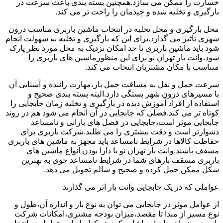
خسارت را ممکن می سازد.همچنین بسته بندی باعث سرعت در
بارگیری و تخلیه شده و چیدمان را راحت تر می کند.
محل بارگیری و محل تخلیه در انتخاب ماشین باربری مناسب درون
شهری تاثیر می گذارد.برای این که بارگیری و تخلیه به سهولت انجام
شود باید ماشین باربری تا حد امکان نزدیک به محل مورد نظر پارک
شود.وانت بار تهران نو برای این منظورماشین های باربری را
متناسب با مکان مشتریان انتخاب می کند.
سرعت حمل و نقل به مسافت حمل بار،مهارت راننده و آشنایی آن
با مسیرهای درون شهر بستگی دارد.البته بسته بندی صحیح و
استفاده از افراد آموزش دیده در بارگیری و تخلیه زمان جابجایی را
کوتاه تر می کند.فصلی که جابجایی در آن انجام می شود هم در روند
جابجایی موثر است،جابجایی در فصل های بارانی و نامساعد
دشوارتر است و دقت بیشتری را می طلبد.شرکت باربری برای
حفاظت کالاها در شرایط نامساعد باید مجهز به ماشین های باربری
مسقف باشند.وانت بار تهران نو با دارا بودن انواع ماشین های
باربری مسقف بارهای شما در شرایط نامساعد جوی به بهترین
شکل ممکن حمل کرده و صحیح و سالم تحویل می دهد.
عواملی که در یک جابجایی وانت بار اثر می گذارند
از عوامل موثر در جابجایی می توان به نوع بار و اندازه آن،طول و
نوع مسیر از مبدا تا مقصد،میزان بودجه مشتری،امکانات شرکت