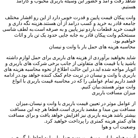
شاهد رفت و آمد و حضور این وسیله باربری محبوب و کارآمد
هستیم.
وانت پیکان قیمت پایین و قدرت خوبی دارد از این رو اقشار مختلف
جامعه قادر به خرید و کسب درامد از آن هستند.هزینه نگه داری و
قیمت خرید قطعات باردو نیز پایین و به صرفه است.به لطف شاسی
مستحکم وانت پیکان قادر به جابه جایی حدود یک تن بار و اثاث
خواهیم بود.
محاسبه هزینه های حمل بار با وانت و نیسان
شاید بخواهید برآوردی از هزینه های باربری برای حمل لوازم داشته
باشید یا با قیمت های متفاوتی از جانب برخی شرکت های باربری و
اتوبار مواجه شده اید.در این حالت اطلاع از نحوه محاسبه هزینه های
باربری با وانت و نیسان در تربت جام کمک کننده خواهد بود.در ادامه
قصد داریم تمام عواملی را که در محاسبه قیمت باربری با انواع
وانت موثر هستند،بیان کنیم.
میزان مسافت باربری
از عوامل موثر در تعیین قیمت باربری با وانت و نیسان،میزان
مسافت بین مبدا و مقصد باربری است.قطعا هر چه این مسافت
بیشتر باشد هزینه باربری نیز افزایش خواهد یافت و برای مسافت
های کمتر هزینه کمتری را پرداخت خواهید کرد.
وضعیت آب و هوا
آب و هوای بارانی و برفی،پروسه حمل بار را به لحاظ بارگیری و