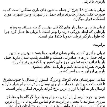
باربری با تریلی
تریلی یا همان 18 چرخ از جمله ماشین های باری سنگین است که به
صورت کفی،بغلدار،چادری برای حمل بار شهری و بین شهری مورد
استفاده قرار میگیرد.
تریلی ها باری حمل بار های 22 تنی بهترین گزینه هستند به ویژه
بارهایی که ابعاد بزرگی دارند را بهتر است با تریلی ها حمل کرد چرا
که طول بارگیر تریلی حدودا 12.5 متر است.
ترانزیت
تریلی چادری که در واقع همان ترانزیت ها هستند بهترین ماشین
برای حمل بار های صادراتی هستند و قابلیت پلمپ شدن دارند.حمل
بار با ترانزیت به تمامی مرز های کشور و با کمترین نرخ کرایه
باربری همراه با بیمه نامه و بارنامه انجام میشود.
باربری ارزان به سراسر کشور
تمامی شهرستان های کوچک و بزرگ کشور از شمال تا جنوب،شرق
تا غرب تحت پوشش خدمات باربری نیسان بار تربت جام قرار دارد و
ارسال بار به آنها با ارزان ترین نرخ کرایه باربری امکان پذیر است.
همچنین جهت ارسال بار از تربت جام به بنادر،لنگرگاه ها و مناطق
مرزی میتوانید با نیسان بار تربت جام تماس بگیرید تا با ارزان ترین
نرخ کرایه باربری انواع ماشین های باری را در ختیارتان قرار دهد.