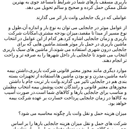
باربری مسقف بارهای شما در شرایط نامساعد جوی به بهترین
شکل ممکن حمل کرده و صحیح و سالم تحویل می دهد.
عواملی که در یک جابجایی وانت بار اثر می گذارند
از عوامل موثر در جابجایی می توان به نوع بار و اندازه آن،طول و
نوع مسیر از مبدا تا مقصد،میزان بودجه مشتری،امکانات شرکت
باربری و زمان جابجایی اشاره کرد.هر کدام از این عوامل در انتخاب
ماشین باربری در حمل بار موثر هستند.ماشین هایی که برای
جابجایی درون شهری استفاده می شوند،از ماشین های سبک باربری
انتخاب می شوند تا جابجایی بار داخل شهرها را به صرفه تر و راحت
تر انجام دهند.
موارد دیگری مانند مجوز معتبر قانونی شرکت باربری،داشتن بیمه
نامه ماشین،مدرن و نو بودن ماشین ها،استفاده از تجهیزات بسته
بندی هم در جابجایی تاثیر می گذارند.وانت بار تربت جام با داشتن
مجوزهای معتبر قانونی و رانندگان تحت پوشش بیمه انتخاب مطمئن
و مناسب برای جابجایی بارها و کالاهای شما است.در صورت آسیب
به کالاها در زمان جابجایی پرداخت خسارت بر عهده شرکت بیمه
خواهد بود.
میزان هزینه حمل و نقل وانت بار چگونه محاسبه می شود؟
شرکت های حمل و نقل میزان هزینه جابجایی بارها را بر اساس
حجم و نوع کالای حمل شده،تعداد دفعات حمل بار و استفاده از