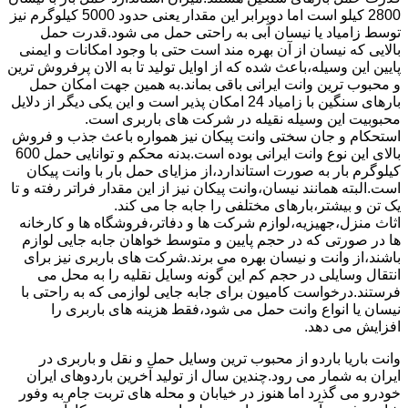
2800 کیلو است اما دوبرابر این مقدار یعنی حدود 5000 کیلوگرم نیز
توسط زامیاد یا نیسان آبی به راحتی حمل می شود.قدرت حمل
بالایی که نیسان از آن بهره مند است حتی با وجود امکانات و ایمنی
پایین این وسیله،باعث شده که از اوایل تولید تا به الان پرفروش ترین
و محبوب ترین وانت ایرانی باقی بماند.به همین جهت امکان حمل
بارهای سنگین با زامیاد 24 امکان پذیر است و این یکی دیگر از دلایل
محبوبیت این وسیله نقیله در شرکت های باربری است.
استحکام و جان سختی وانت پیکان نیز همواره باعث جذب و فروش
بالای این نوع وانت ایرانی بوده است.بدنه محکم و توانایی حمل 600
کیلوگرم بار به صورت استاندارد،از مزایای حمل بار با وانت پیکان
است.البته همانند نیسان،وانت پیکان نیز از این مقدار فراتر رفته و تا
یک تن و بیشتر،بارهای مختلفی را جابه جا می کند.
اثاث منزل،جهیزیه،لوازم شرکت ها و دفاتر،فروشگاه ها و کارخانه
ها در صورتی که در حجم پایین و متوسط خواهان جابه جایی لوازم
باشند،از وانت و نیسان بهره می برند.شرکت های باربری نیز برای
انتقال وسایلی در حجم کم این گونه وسایل نقلیه را به محل می
فرستند.درخواست کامیون برای جابه جایی لوازمی که به راحتی با
نیسان یا انواع وانت حمل می شود،فقط هزینه های باربری را
افزایش می دهد.
وانت باریا باردو از محبوب ترین وسایل حمل و نقل و باربری در
ایران به شمار می رود.چندین سال از تولید آخرین باردوهای ایران
خودرو می گذرد اما هنوز در خیابان و محله های تربت جام به وفور