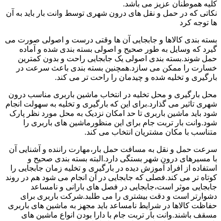
کلیه هموطنان عزیز می باشد.
نکاتی که در حمل و نقل های درون شهری توسط وانت بار باید به آن
ها توجه کرد
بسته بندی کالاها و جابجایی آن ها وقتی درست و اصولی صورت می
گیرد که وسایل به طور صحیح و اصولی بسته بندی شده و آماده
حمل شوند.بسته بندی اصولی یک جابجایی راحت و بدون کمترین
خسارت را ممکن می سازد.همچنین بسته بندی باعث سرعت در
بارگیری و تخلیه شده و چیدمان را راحت تر می کند.
محل بارگیری و محل تخلیه در انتخاب ماشین باربری مناسب درون
شهری تاثیر می گذارد.برای این که بارگیری و تخلیه به سهولت انجام
شود باید ماشین باربری تا حد امکان نزدیک به محل مورد نظر پارک
شود.وانت بار تربت جام برای این منظورماشین های باربری را
متناسب با مکان مشتریان انتخاب می کند.
سرعت حمل و نقل به مسافت حمل بار،مهارت راننده و آشنایی آن
با مسیرهای درون شهر بستگی دارد.البته بسته بندی صحیح و
استفاده از افراد آموزش دیده در بارگیری و تخلیه زمان جابجایی را
کوتاه تر می کند.فصلی که جابجایی در آن انجام می شود هم در روند
جابجایی موثر است،جابجایی در فصل های بارانی و نامساعد
دشوارتر است و دقت بیشتری را می طلبد.شرکت باربری برای
حفاظت کالاها در شرایط نامساعد باید مجهز به ماشین های باربری
مسقف باشند.وانت بار تربت جام با دارا بودن انواع ماشین های