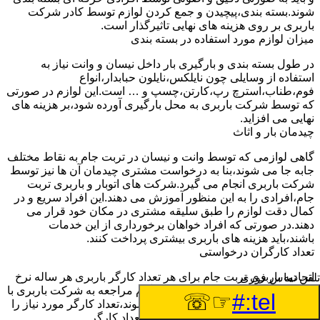
شوند.بسته بندی،پیچیدن و جمع کردن لوازم توسط کادر شرکت
باربری بر روی هزینه های نهایی تاثیرگذار است.
میزان لوازم مورد استفاده در بسته بندی
در طول بسته بندی و بارگیری بار داخل نیسان و وانت نیاز به
استفاده از وسایلی چون نایلکس،نایلون حبابدار،انواع
فوم،طناب،استرچ رپ،کارتن،چسپ و … است.این لوازم در صورتی
که توسط شرکت باربری به محل بارگیری آورده شود،بر هزینه های
نهایی می افزاید.
چیدمان بار و اثاث
گاهی لوازمی که توسط وانت و نیسان در تربت جام به نقاط مختلف
جابه جا می شوند،بنا به درخواست مشتری چیدمان آن ها نیز توسط
شرکت باربری انجام می گیرد.شرکت های اتوبار و باربری تربت
جام،افرادی را به این منظور آموزش می دهند.این افراد سریع و در
کمال دقت لوازم را طبق سلیقه مشتری در مکان خود قرار می
دهند.در صورتی که افراد خواهان برخورداری از این خدمات
باشند،باید هزینه های باربری بیشتری پرداخت کنند.
تعداد کارگران درخواستی
اتحادیه باربری تربت جام برای هر تعداد کارگر باربری هر ساله نرخ
تلفن تماس فوری
ثابتی را اعلام خواهد کرد.مشتری هنگام مراجعه به شرکت باربری با
☞☏
tel:#
توجه به تعداد لوازمی که باید جابه جا شوند،تعداد کارگر مورد نیاز را
به شرکت اعلام خواهد کرد.با توجه به تعداد کارگر