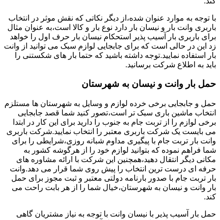
کند.
با توجه به موارد عنوان شده،از دیگر نکاتی که نقش موثر در انتخاب
باربری وانت بار و نیسان بار دارد نوع بار و کالا است،به عنوان مثال
برای باربری بار آسیب پذیر استحکام نیسان بار حرف اول را خواهد
زد این در حالی است که برای جابجایی لوازم سبک می توانید از وانت
بار استفاده نمایید.توجه داشته باشید که حتما بار های شکستنی را
باید به اطلاع شرکت برسانید.
حمل بار وانت و نیسان به شهرستان
حمل و جابجایی برخی خرده لوازم و وسایل به شهرستان ها مستلزم
انتخاب ماشین باری سبک تر است،تصور کنید شما قصد جابجایی
برخی لوازم را از تربت جام به جنوب را دارید برای این کار در ابتدا
می بایست یک شرکت باربری معتبر را انتخاب نمایید.شرکت باربری
وانت بار تربت جام با پیگیری مداوم شبانه روزی،شرایطی را برای
شما فراهم نموده که بتوانید لوازم خود را از هرگوشه کشور به
مکانی دیگر انتقال دهید،همچنین این شرکت با ارائه مشاوره های
حرفه ای درست ترین انتخاب را پیش روی شما قرار می دهد.وانت
بار تربت جام با صدور بارنامه دولتی معتبر و ثبت مجوز برای حمل
بار وانت و نیسان به شهرستان،خیال شما را از هر بابت راحت می
کند.
حمل بار آسیب پذیر با نیسان وانت با توجه به نیاز مشتریان گاهی