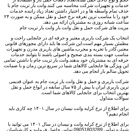
خدمات و تجهیزات شرکت محاسبه می کنند.وانت بار تربت جام با
حذف تمام واسطه ها و در اختیار داشتن تعداد زیاد راننده خدمات
خود را با مناسب ترین تعرفه نرخ حمل و نقل ممکن و به صورت ۲۴
ساعت شبانه روزی به مشتریان ارائه می دهد.
مزیت های شرکت حمل و نقل وانت بار وانت بار تربت جام
انتخاب یک شرکت باربری معتبر و حرفه ای در جابجایی راحت و
مطمئن بسیار مهم است.این شرکت ها باید دارای مجوزهای قانونی
معتبر،کادر با تجربه و مجرب،ماشین های باربری مدرن و تجهیزات
مناسب جهت بسته بندی صحیح و اصولی باشند تا بتوانند خدمات
حرفه ای به مشتریان خود بدهند.وانت بار تربت جام با داشتن تمامی
این ویژگی ها جابجایی کالاهای شما در سریع ترین زمان و با ضمانت
تحویل سالم بار انجام می دهد.
شرکت باربری و حمل و نقل وانت بار تربت جام به عنوان قدیمی
ترین باربری ایران با بیش از ۷۵ سال سابقه در انواع حمل و نقل
بهترین انتخاب برای جابجایی کالاهای شما است.
سوالات متداول
برای اطلاع از نرخ کرایه وانت نیسان در سال ۱۴۰۱ چه کاری باید
انجام دهیم؟
برای اطلاع از نرخ کرایه وانت و نیسان در سال ۱۴۰۱ می توانید با
شماره تماس 09051803289 تماس حاصل فرمایید و کارشناسان