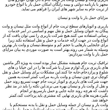
مجهز با بارنامه دولتی و بیمه رایگان امکان حمل بار با انواع خودرو
از تربت جام به سایر شهر های ایران را فراهم می نماید.
مزایای حمل بار با وانت و نیسان
باربری و اتوبارهای سطح تربت جام از انواع وانت مثل نیسان و وانت
پیکان به عنوان وسایل حمل و نقل مهم و اساسی در امر خدمات
رسانی استفاده می کنند.هیچ شرکت باربری را نمی توان یافت که از
انواع وانت در جهت ارائه خدمات و حمل و نقل استفاده نکند زیرا
برای جابجایی بارهایی با حجم کم و متوسط،نیسان و وانت بار بهترین
وسیله به شمار می روند.بهتر است به صورت موردی به بیان مزایای
حمل بار با وانت بپردازیم:
ترافیک تربت جام همیشه مشکل ساز بوده است به ویژه اگر ماشین
های باربری بزرگ لوازم منزل یا شرکت ها را در این خیابا ن های
شلوغ و پرازدحام،جابه جا کنند.این مشکلات برای وسایل حمل و نقل
کوچک تری چون نیسان و وانت بار،به مراتب کمتر است.به همین
جهت شرکت های باربری و اتوبار تربت جام جهت تسریع روند حمل
و نقل از وانت بار و نیسان بهره می برند.این نکته را باید در مد نظر
داشت که هرچه روند جابه جایی و حمل بارسریع تر انجام
بگیرد،هزینه های باربری نهایی که مشتری باید پرداخت کند،کمتر
خواهد شد.
وانت بار و نیسان از جمله وسایل حمل و نقل با بدنه مستحکم با
قدرت حمل بارهای سنگین هستند.میزان استاندارد حمل بار با نیسان