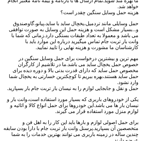
ما بهره مند شوید.تمام ارسال ها با بارنامه و بیمه نامه معتبر انجام
خواهد شد.
هزینه حمل وسایل سنگین چقدر است؟
حمل وسایلی مانند تردمیل،یخچال ساید با ساید،پیانو،گاوصندوق
و...بسیار مشکل است و هزینه حمل این وسایل به صورت توافقی
می باشد و معمولا به تعداد طبقات بستگی دارد.زمانی که شما با
وانت بار تربت جام تماس میگیرید درباره این موارد باید با
کارشناسان ما مشورت و هزینه نهایی را تایید نمایید.
مهم ترین و بیشترین درخواست برای حمل وسایل سنگین در
خصوص حمل یخچال ساید می باشد.ما در تلاشیم از کارگران
مخصوص حمل ساید که دارای قدرت بدنی بالا و دوره دیده برای
حمل ساید هستند،بهره ببریم تا کوچکترین خسارتی به یخچال شما
وارد نشود.
حمل و نقل و جابجایی لوازم را به نیسان بار تربت جام بار بسپارید.
یکی از خودروهای باربری که بسیار مورد استفاده است،وانت بار و
نیسان بار ها می باشد.این خودروها برای حمل انواع کالا و اثاثیه و
لوازم منزل مورد استفاده قرار می گیرند.
برای حمل اصولی لوازم و بارها باید این کار را به اهل فن و
متخصصین آن بسپارید.پرسنل وانت بار تربت جام با دارا بودن سابقه
چندین ساله در زمینه باربری می توانند بهترین خدمات را به شما
عرضه دارند.