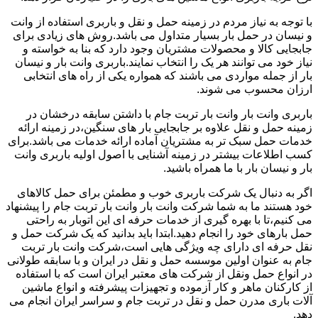
با توجه به نیاز مردم در زمینه حمل و نقل و باربری استفاده از وانت
و نیسان در حمل بار بسیار متداول می باشد.روش های زیادی برای
جابجایی کالا و محصولات مشتریان وجود دارد که بنا به خواسته و
نیاز خود می توانند هر یک را انتخاب نمایند.باربری وانت بار و نیسان
بار از جمله مواردی می باشند که همواره یکی از راه های انتخابی
ارزان محسوب می شوند.
باربری وانت بار وانت بار تربت جام با داشتن سابقه درخشان در
زمینه حمل و نقل علاوه بر جابجایی بار های سنگین،در زمینه ارائه
خدمات حمل سبک تر به مشتریان آماده ارائه خدمات می باشد.برای
کسب اطلاعات بیشتر در زمینه آشنایی با اصول اولیه باربری وانت
بار و نیسان بار با ما همراه باشید.
اگر به دنبال یک شرکت باربری خوب و مطمئن برای حمل کالاهای
خود هستند ما به شما شرکت وانت بار وانت بار تربت جام را پیشنهاد
می کنیم،تا با بهره گیری از خدمات حرفه ای این اتوبار به راحتی
حمل بارهای خود را انجام دهید.ابتدا باید بدانید که یک شرکت حمل و
نقل حرفه ای دارای چه ویژگی هایی است،شرکت وانت بار تربت
جام به عنوان اولین موسسه حمل و نقل در ایران و با سابقه طولانی
در انواع حمل ونقل از شرکت های معتبر ایران است که با استفاده
از کارکنان ماهر و کار آزموده و تجهیزات پیشرفته و انواع ماشین
آلات باری مدرن حمل و نقل در تربت جام و سراسر ایران انجام می
دهد.