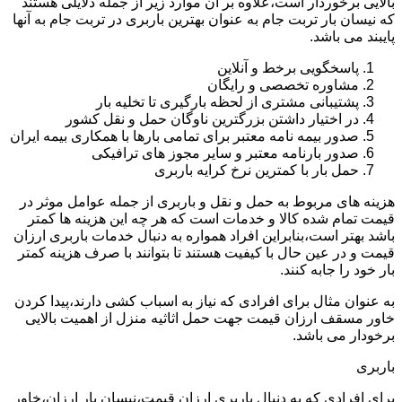
بالایی برخوردار است،علاوه بر آن موارد زیر از جمله دلایلی هستند
که نیسان بار تربت جام به عنوان بهترین باربری در تربت جام به آنها
پایبند می باشد.
پاسخگویی برخط و آنلاین
مشاوره تخصصی و رایگان
پشتیبانی مشتری از لحظه بارگیری تا تخلیه بار
در اختیار داشتن بزرگترین ناوگان حمل و نقل کشور
صدور بیمه نامه معتبر برای تمامی بارها با همکاری بیمه ایران
صدور بارنامه معتبر و سایر مجوز های ترافیکی
حمل بار با کمترین نرخ کرایه باربری
هزینه های مربوط به حمل و نقل و باربری از جمله عوامل موثر در
قیمت تمام شده کالا و خدمات است که هر چه این هزینه ها کمتر
باشد بهتر است،بنابراین افراد همواره به دنبال خدمات باربری ارزان
قیمت و در عین حال با کیفیت هستند تا بتوانند با صرف هزینه کمتر
بار خود را جابه کنند.
به عنوان مثال برای افرادی که نیاز به اسباب کشی دارند،پیدا کردن
خاور مسقف ارزان قیمت جهت حمل اثاثیه منزل از اهمیت بالایی
برخودار می باشد.
باربری
برای افرادی که به دنبال باربری ارزان قیمت،نیسان بار ارزان،خاور