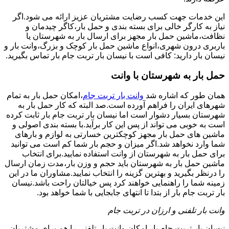
این خدمات جهت کسب رضایت مشتریان عزیز ارائه می شود.اگر
نیاز به کارگر خالی برای بسته بندی و حمل بار،کاگر چیدمان و
نظافت،ماشین حمل بار مجهز برای ارسال بار به شهرستان یا
باربری درون شهری،انواع ماشین حمل بار کوچک و بزرگ،وانت بار و
نیسان بار دارید: کافی است با نیسان بار تربت جام بار تماس بگیرید.
حمل بار به شهرستان با وانت
همان طور که اشاره شد
وانت بار تربت جام
،امکان حمل بار به تمام
شهرهای ایران را فراهم آورده است.صد البته که کار حمل بار به
شهرستان بسیار دشوار است اما نیسان بار تربت جام بار ثابت کرده
است به خوبی می تواند از پس این کار برآید.با بسته بندی اصولی و
ماشین های حمل بار مجهز کوچکترین خسارتی به لوازم و بارهای
شما وارد نخواهد شد.اگر میزان و حجم بار شما کم است می توانید
برای حمل بار به شهرستان از وانت استفاده نمایید.برای انتخاب
ماشین حمل بار به شهرستان باید حجم و وزن بار،مدت زمان ارسال
را درنظر بگیرید و بهترین گزینه را انتخاب نمایید.مشاوران ما در این
زمینه شما را راهنمایی خواهند کرد پس خیالتان راحت باشد.نیسان
بار تربت جام بار از بتدا تا انتهای جابجایی با شما خواهد بود.
وانت بار تلفنی و ارزان در تربت جام
نیسان بار تربت جام بار امکان وانت بار تلفنی را هم برای مشتریان