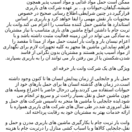
ممکن است حمل مواد غذایی و مواد آسیب پذیر همچون
شیشه،گیاهان،حیوانات و… بر عهده شرکت های باربری
قرارگیرد.در چنین شرایطی،اطلاع رسانی صحیح در خصوص
محتویات بار نقش مهمی را ایفا خواهد کرد و باربری بر اساس
استاندارد ها ماشین حمل کننده متناسب را اعزام می کند.وانت بار
تربت جام با داشتن انواع ماشین های باری متناسب با نیاز مشتریان
به سادگی می تواند در این زمینه فعالیت مثبت داشته باشد و با
اعزام نیسان بار و وانت بار امنیت حمل مواد از مبدا تا مقصد را
فراهم نماید.این ماشین ها مجهز به کلیه تجهیزات لازم برای نگهداری
از مواد آسیب پذیر هستند و مشتریان بدون نگرانی از فاسد
شدن،شکستن یا از بین رفتن بار می توانند آن را به باربری بسپارند.
ویژگی های یک شرکت وانت بار حرفه ای
حمل بار و جابجایی از زمان پیدایش انسان ها تا کنون وجود داشته
است.در زمان های گذشته انسان ها برای حمل بارهای خود از
حیوانات استفاده می کردند،ولی درحال حاضر با اختراع وسیله های
چون ماشین حمل و نقل بسیار راحت تر و سریع تر انجام می
شود.ایده جابجایی با ماشین ها منجر به تاسیس شرکت های حمل و
نقل امروزی شد.در طی سال های شرکت های باربری همواره با
ارائه خدمات بهتر به مشتریان خود به رقابت پرداخته اند.
وانت بار تربت جام با بکارگیری ماشین های باربری مدرن و حمل و
نقل،جابجایی کالاها و یا اسباب کشی منازل را درتربت جام با هزینه