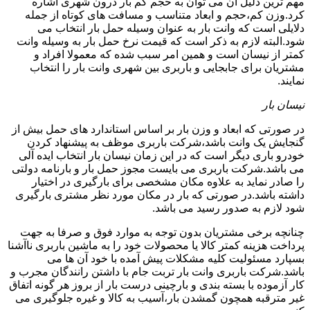
مهم ترین دلیل آن می توان به حجم کم بار درون شهری اشاره
کرد.وزن کم،حجم و ابعاد متناسب و مسافت های کوتاه از جمله
دلایلی است که وانت بار به عنوان وسیله حمل بار انتخاب می
شود.البته لازم به ذکر است که قیمت نرخ حمل بار به وسیله وانت
کمتر از نیسان است و همین امر سبب شده که معمولا افراد و
مشتریان برای جابجایی و باربری بین شهری وانت بار را انتخاب
نمایند.
نیسان بار
در صورتی که ابعاد و وزن بار بر اساس استاندارد های حمل بیش از
گنجایش یک وانت باشد،شرکت باربری موظف به پیشنهاد کردن
خودرو باری دیگر است که در این زمان نیسان بار انتخاب ایده آلی
می باشد.شرکت باربری می بایست مجوز حمل بار و بارنامه دولتی
را صادر نماید به علاوه مکان مشخصی برای بارگیری در اختیار
داشته باشد.در صورتی که بار در مکان مورد نظر مشتری بارگیری
شود لازم به صدور رسید می باشد.
چنانچه برخی مشتریان بدون توجه به موارد فوق و صرفا به جهت
پرداخت هزینه کمتر کالا یا محصولات خود را به ماشین باربری ناآشنا
بسپارد مسئولیت کلیه مشکلات پیش آمده با خود آن ها می
باشد.شرکت باربری وانت بار تربت جام با داشتن رانندگان مجرب و
کار آزموده با بسته بندی و بارچینی درست بار از بروز هر گونه اتفاق
غیر مترقبه همچون گمشدن بار،آسیب به کالا و غیره جلوگیری می