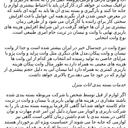
ترافیک سخت تر خواهد کرد.کارگران باید با احتیاط بیشتری لوازم را
جابه جا کنند و بارگیری و بسته بندی آن ها باید به گونه ای باشد که
در معرض خیس شدن قرار نگیرند.همه این عوامل باعث افزایش
سختی کار برای راننده یا کارگران می شود و از طرفی زمان
بیشتری نیز از آن ها خواهد گرفت.در این شرایط افزایش هزینه های
باربری نهایی با وانت و نیسان در تربت جام امری طبیعی است.
نوع وانت انتخابی
تنوع وانت در چندسال خیر در ایران بیشتر شده است و جدا از وانت
نیسان و وانت پیکان،مدل های دیگری مثل وانت پراید و وانت پژو با
مزایای خاصی به تولید رسیده اند.انتخاب هر کدام از این وانت ها
هزینه های معینی به همراه دارد.به طور مثال وانت پیکان هزینه
باربری کمتری به همراه دارد اما نیسان آبی به دلیل حجم بیشتری از
لوازم که در خود جا می دهد،نرخ بالاتری خواهد داشت.
خدمات بسته بندی اثاث منزل
اگر لوازم از قبل توسط شخص یا شرکت مربوطه بسته بندی شده
باشند مقداری در هزینه های نهایی باربری با نیسان و وانت در تربت
جام کاسته خواهد شد.اما گاهی کارفرما پروسه بسته بندی بار را به
شرکت باربری و اتوبار می سپارد.دلیل این امر عدم مهارت و توان
کافی در بسته بندی یا عدم داشتن زمان کافی است.گاهی نیز
لوازمی که جابه جا می شوند از حساسیت ویژه ای برخوردار هستند
و باید به صورتی دقیق و اصولی توسط افرادی حرفه ای بسته بندی