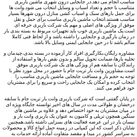
مناسب انجام می دهد.در جابجایی درون شهری ماشین باربری
متناسب با حجم و تعداد اسباب و وسایل انتخاب می شود.وانت ها
برای حمل بارهای سبک و اسباب کشی منازل درون شهرها بسیار
مناسب هستند.انتخاب ماشین باربری مناسب برای حمل و نقل
موفق از ویژگی های اصلی و مهم یک شرکت باربری حرفه ای
است.یک ماشین باربری خوب باید تجهیزات مربوط به بسته بندی بار
در زمان بارگیری و جابجایی را داشته باشد و از لحاظ فنی کاملا
سالم باشد تا در حین جابجایی ایمنی وسایل بالا باشد.
مشاوره رایگان،بکارگیری افراد کار آزموده در بسته بندی،چیدمان و
تخلیه بارها،ضمانت تحویل سالم و بدون نقص بارها و استفاده از
رانندگان با سابقه هم از ویژگی های یک شرکت باربری موفق
است.مشاورین وانت بار تربت جام با حضور در محل مورد نظر با
توجه به حجم بار و مسافت جابجایی ماشین باربری مناسب را
انتخاب کرده و امکان یک جابجایی راحت و سریع را برای مشتریان
خود فراهم می کنند.
در پایان گفتنی است که شرکت باربری وانت بار تربت جام با سابقه
درخشان و طولانی مدت در سال های اخیر توانسته جایگاه ویژه ای
در میان مشتریان به خود اختصاص دهد و علاوه بر ماشین های
سنگین همچون تریلی و کامیون به عنوان یک باربری وانت بار و
نیسان بار در این عرصه فعالیت های بسزایی داشته باشد،همچنین
شایان ذکر است که این کمپانی در زمینه حمل انواع کالا و محصولات
به سراسر کشور در مبدا و مقصد متفاوت آماده ارائه خدمات به