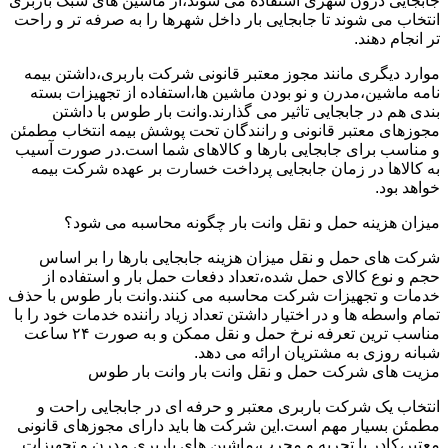
جابجایی درون شهری استفاده می شوند،از ماشین های سبک باربری
انتخاب می شوند تا جابجایی بار داخل شهرها را به صرفه تر و راحت
تر انجام دهند.
موارد دیگری مانند مجوز معتبر قانونی شرکت باربری،داشتن بیمه
نامه ماشین،مدرن و نو بودن ماشین ها،استفاده از تجهیزات بسته
بندی هم در جابجایی تاثیر می گذارند.وانت بار طوس با داشتن
مجوزهای معتبر قانونی و رانندگان تحت پوشش بیمه انتخاب مطمئن
و مناسب برای جابجایی بارها و کالاهای شما است.در صورت آسیب
به کالاها در زمان جابجایی پرداخت خسارت بر عهده شرکت بیمه
خواهد بود.
میزان هزینه حمل و نقل وانت بار چگونه محاسبه می شود؟
شرکت های حمل و نقل میزان هزینه جابجایی بارها را بر اساس
حجم و نوع کالای حمل شده،تعداد دفعات حمل بار و استفاده از
خدمات و تجهیزات شرکت محاسبه می کنند.وانت بار طوس با حذف
تمام واسطه ها و در اختیار داشتن تعداد زیاد راننده خدمات خود را با
مناسب ترین تعرفه نرخ حمل و نقل ممکن و به صورت ۲۴ ساعت
شبانه روزی به مشتریان ارائه می دهد.
مزیت های شرکت حمل و نقل وانت بار وانت بار طوس
انتخاب یک شرکت باربری معتبر و حرفه ای در جابجایی راحت و
مطمئن بسیار مهم است.این شرکت ها باید دارای مجوزهای قانونی
معتبر،کادر با تجربه و مجرب،ماشین های باربری مدرن و تجهیزات