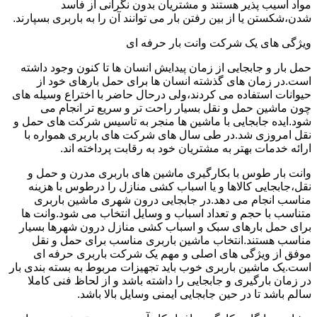
مواد آسیب پذیر هستند و مشتریان بدون نگرانی از فاسد
شدن،شکستن یا از بین رفتن بار می توانند آن را به باربری بسپارند.
ویژگی های یک شرکت وانت بار حرفه ای
حمل بار و جابجایی از زمان پیدایش انسان ها تا کنون وجود داشته
است.در زمان های گذشته انسان ها برای حمل بارهای خود از
حیوانات استفاده می کردند،ولی درحال حاضر با اختراع وسیله های
چون ماشین حمل و نقل بسیار راحت تر و سریع تر انجام می
شود.ایده جابجایی با ماشین ها منجر به تاسیس شرکت های حمل و
نقل امروزی شد.در طی سال های شرکت های باربری همواره با
ارائه خدمات بهتر به مشتریان خود به رقابت پرداخته اند.
وانت بار طوس با بکارگیری ماشین های باربری مدرن و حمل و
نقل،جابجایی کالاها و یا اسباب کشی منازل را درطوس با هزینه
مناسب انجام می دهد.در جابجایی درون شهری ماشین باربری
متناسب با حجم و تعداد اسباب و وسایل انتخاب می شود.وانت ها
برای حمل بارهای سبک و اسباب کشی منازل درون شهرها بسیار
مناسب هستند.انتخاب ماشین باربری مناسب برای حمل و نقل
موفق از ویژگی های اصلی و مهم یک شرکت باربری حرفه ای
است.یک ماشین باربری خوب باید تجهیزات مربوط به بسته بندی بار
در زمان بارگیری و جابجایی را داشته باشد و از لحاظ فنی کاملا
سالم باشد تا در حین جابجایی ایمنی وسایل بالا باشد.