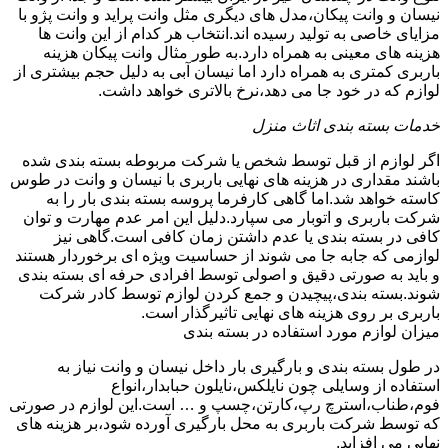
نیسان و وانت پیکان،مدل های دیگری مثل وانت پراید و وانت پژو با
مزایای خاصی به تولید رسیده اند.انتخاب هر کدام از این وانت ها
هزینه های معینی به همراه دارد.به طور مثال وانت پیکان هزینه
باربری کمتری به همراه دارد اما نیسان آبی به دلیل حجم بیشتری از
لوازم که در خود جا می دهد،نرخ بالاتری خواهد داشت.
خدمات بسته بندی اثاث منزل
اگر لوازم از قبل توسط شخص یا شرکت مربوطه بسته بندی شده
باشند مقداری در هزینه های نهایی باربری با نیسان و وانت در طوس
کاسته خواهد شد.اما گاهی کارفرما پروسه بسته بندی بار را به
شرکت باربری و اتوبار می سپارد.دلیل این امر عدم مهارت و توان
کافی در بسته بندی یا عدم داشتن زمان کافی است.گاهی نیز
لوازمی که جابه جا می شوند از حساسیت ویژه ای برخوردار هستند
و باید به صورتی دقیق و اصولی توسط افرادی حرفه ای بسته بندی
شوند.بسته بندی،پیچیدن و جمع کردن لوازم توسط کادر شرکت
باربری بر روی هزینه های نهایی تاثیرگذار است.
میزان لوازم مورد استفاده در بسته بندی
در طول بسته بندی و بارگیری بار داخل نیسان و وانت نیاز به
استفاده از وسایلی چون نایلکس،نایلون حبابدار،انواع
فوم،طناب،استرچ رپ،کارتن،چسپ و … است.این لوازم در صورتی
که توسط شرکت باربری به محل بارگیری آورده شود،بر هزینه های
نهایی می افزاید.