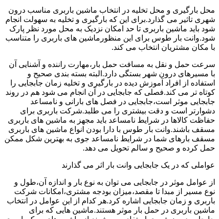
محل بارگیری و محل تخلیه در انتخاب ماشین باربری مناسب درون
شهری تاثیر می گذارد.برای این که بارگیری و تخلیه به سهولت انجام
شود باید ماشین باربری تا حد امکان نزدیک به محل مورد نظر پارک
شود.وانت بار طوس برای این منظورماشین های باربری را متناسب
با مکان مشتریان انتخاب می کند.
سرعت حمل و نقل به مسافت حمل بار،مهارت راننده و آشنایی آن
با مسیرهای درون شهر بستگی دارد.البته بسته بندی صحیح و
استفاده از افراد آموزش دیده در بارگیری و تخلیه زمان جابجایی را
کوتاه تر می کند.فصلی که جابجایی در آن انجام می شود هم در روند
جابجایی موثر است،جابجایی در فصل های بارانی و نامساعد
دشوارتر است و دقت بیشتری را می طلبد.شرکت باربری برای
حفاظت کالاها در شرایط نامساعد باید مجهز به ماشین های باربری
مسقف باشند.وانت بار طوس با دارا بودن انواع ماشین های باربری
مسقف بارهای شما در شرایط نامساعد جوی به بهترین شکل ممکن
حمل کرده و صحیح و سالم تحویل می دهد.
عواملی که در یک جابجایی وانت بار اثر می گذارند
از عوامل موثر در جابجایی می توان به نوع بار و اندازه آن،طول و
نوع مسیر از مبدا تا مقصد،میزان بودجه مشتری،امکانات شرکت
باربری و زمان جابجایی اشاره کرد.هر کدام از این عوامل در انتخاب
ماشین باربری در حمل بار موثر هستند.ماشین هایی که برای