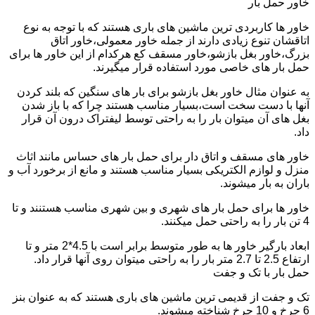
خاور حمل بار
خاور ها کاربردی ترین ماشین های باری هستند که با توجه به نوع
اتاقشان تنوع زیادی دارند از جمله خاور معمولی،خاور اتاق
بزرگ،خاور بغل بازشو،خاور مسقف کع هرکدام از این خاور ها برای
حمل بار های خاصی مورد استفاده قرار میگیرند.
به عنوان مثال خاور بغل بازشو برای بار های سنگین که بلند کردن
آنها با دست سخت است،بسیار مناسب هستند چرا که با باز شدن
بغل های آن میتوان بار را به راحتی توسط لیفتراک درون آن قرار
داد.
خاور های مسقف و اتاق دار برای حمل بار های حساس مانند اثاث
منزل و لوازم الکتریکی بسیار مناسب هستند و مانع از برخورد آب و
باران به بار میشوند.
خاور ها برای حمل بار های شهری و بین شهری مناسب هستنند و تا
4 تن بار را به راحتی حمل میکنند.
ابعاد بارگیر خاور ها به طور متوسط برابر است با 4.5*2 متر و تا
ارتفاع 2.5 تا 2.7 متر بار را به راحتی میتوان روی آنها قرار داد.
حمل بار با تک و جفت
تک و جفت از قدیمی ترین ماشین های باری هستند که به عنوان بنز
6 چرخ و 10 چرخ شناخته میشوند.