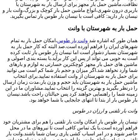
نظافت،ماشین حمل بار مجهز برای ارسال بار به شهرستان یا
باربری درون شهری،انواع ماشین حمل بار کوچک و بزرگ،وانت بار و
نیسان بار دارید: کافی است با نیسان بار طوس بار تماس بگیرید.
حمل بار به شهرستان با وانت
همان طور که اشاره شد
وانت بار طوس
،امکان حمل بار به تمام
شهرهای ایران را فراهم آورده است.صد البته که کار حمل بار به
شهرستان بسیار دشوار است اما نیسان بار طوس بار ثابت کرده
است به خوبی می تواند از پس این کار برآید.با بسته بندی اصولی و
ماشین های حمل بار مجهز کوچکترین خسارتی به لوازم و بارهای
شما وارد نخواهد شد.اگر میزان و حجم بار شما کم است می توانید
برای حمل بار به شهرستان از وانت استفاده نمایید.برای انتخاب
ماشین حمل بار به شهرستان باید حجم و وزن بار،مدت زمان ارسال
را درنظر بگیرید و بهترین گزینه را انتخاب نمایید.مشاوران ما در این
زمینه شما را راهنمایی خواهند کرد پس خیالتان راحت باشد.نیسان
بار طوس بار از بتدا تا انتهای جابجایی با شما خواهد بود.
وانت بار تلفنی و ارزان در طوس
نیسان بار طوس بار امکان وانت بار تلفنی را هم برای مشتریان خود
فراهم آورده است.با یک تماس کافی است تا نیروهای ما در محل
حاضر شوند و در امر اسباب کشی یاری رسان شما باشند.وانت بار
تلفنی در تمام مناطق طوس دارای شعبه می باشد و تمام خدمات