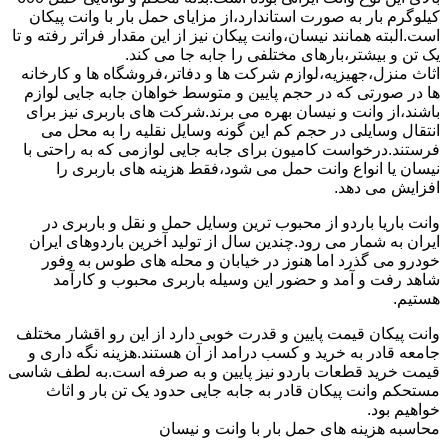
کیلوگرم بار به صورت استاندارد،از مزایای حمل بار با وانت پیکان
است.البته همانند نیسان،وانت پیکان نیز از این مقدار فراتر رفته و تا
یک تن و بیشتر،بارهای مختلفی را جابه جا می کند.
اثاث منزل،جهیزیه،لوازم شرکت ها و دفاتر،فروشگاه ها و کارخانه
ها در صورتی که در حجم پایین و متوسط خواهان جابه جایی لوازم
باشند،از وانت و نیسان بهره می برند.شرکت های باربری نیز برای
انتقال وسایلی در حجم کم این گونه وسایل نقلیه را به محل می
فرستند.درخواست کامیون برای جابه جایی لوازمی که به راحتی با
نیسان یا انواع وانت حمل می شود،فقط هزینه های باربری را
افزایش می دهد.
وانت باریا باردو از محبوب ترین وسایل حمل و نقل و باربری در
ایران به شمار می رود.چندین سال از تولید آخرین باردوهای ایران
خودرو می گذرد اما هنوز در خیابان و محله های طوس به وفور
شاهد رفت و آمد و حضور این وسیله باربری محبوب و کارآمد
هستیم.
وانت پیکان قیمت پایین و قدرت خوبی دارد از این رو اقشار مختلف
جامعه قادر به خرید و کسب درامد از آن هستند.هزینه نگه داری و
قیمت خرید قطعات باردو نیز پایین و به صرفه است.به لطف شاسی
مستحکم وانت پیکان قادر به جابه جایی حدود یک تن بار و اثاث
خواهیم بود.
محاسبه هزینه های حمل بار با وانت و نیسان