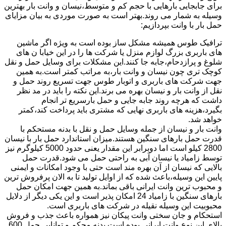
برای جابجایی بارهایی با حجم کم و متوسط،نیسان و وانت بار بهترین
وسیله به شمار می روند.بهتر است به صورت موردی به بیان مزایای
حمل بار با وانت بپردازیم:
ترافیک طوس همیشه مشکل ساز بوده است به ویژه اگر ماشین
های باربری بزرگ لوازم منزل یا شرکت ها را در این خیابا ن های
شلوغ و پرازدحام،جابه جا کنند.این مشکلات برای وسایل حمل و نقل
کوچک تری چون نیسان و وانت بار،به مراتب کمتر است.به همین
جهت شرکت های باربری و اتوبار طوس جهت تسریع روند حمل و
نقل از وانت بار و نیسان بهره می برند.این نکته را باید در مد نظر
داشت که هرچه روند جابه جایی و حمل بارسریع تر انجام
بگیرد،هزینه های باربری نهایی که مشتری باید پرداخت کند،کمتر
خواهد شد.
وانت بار و نیسان از جمله وسایل حمل و نقل با بدنه مستحکم با
قدرت حمل بارهای سنگین هستند.میزان استاندارد حمل بار با نیسان
2800 کیلو است اما دوبرابر این مقدار یعنی حدود 5000 کیلوگرم نیز
توسط زامیاد یا نیسان آبی به راحتی حمل می شود.قدرت حمل
بالایی که نیسان از آن بهره مند است حتی با وجود امکانات و ایمنی
پایین این وسیله،باعث شده که از اوایل تولید تا به الان پرفروش ترین
و محبوب ترین وانت ایرانی باقی بماند.به همین جهت امکان حمل
بارهای سنگین با زامیاد 24 امکان پذیر است و این یکی دیگر از دلایل
محبوبیت این وسیله نقیله در شرکت های باربری است.
استحکام و جان سختی وانت پیکان نیز همواره باعث جذب و فروش
بالای این نوع وانت ایرانی بوده است.بدنه محکم و توانایی حمل 600