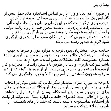
نیسان بار
در صورتی که ابعاد و وزن بار بر اساس استاندارد های حمل بیش از
گنجایش یک وانت باشد،شرکت باربری موظف به پیشنهاد کردن
خودرو باری دیگر است که در این زمان نیسان بار انتخاب ایده آلی
می باشد.شرکت باربری می بایست مجوز حمل بار و بارنامه دولتی
را صادر نماید به علاوه مکان مشخصی برای بارگیری در اختیار
داشته باشد.در صورتی که بار در مکان مورد نظر مشتری بارگیری
شود لازم به صدور رسید می باشد.
چنانچه برخی مشتریان بدون توجه به موارد فوق و صرفا به جهت
پرداخت هزینه کمتر کالا یا محصولات خود را به ماشین باربری ناآشنا
بسپارد مسئولیت کلیه مشکلات پیش آمده با خود آن ها می
باشد.شرکت باربری وانت بار طوس با داشتن رانندگان مجرب و کار
آزموده با بسته بندی و بارچینی درست بار از بروز هر گونه اتفاق غیر
مترقبه همچون گمشدن بار،آسیب به کالا و غیره جلوگیری می کند.
با توجه به موارد عنوان شده،از دیگر نکاتی که نقش موثر در انتخاب
باربری وانت بار و نیسان بار دارد نوع بار و کالا است،به عنوان مثال
برای باربری بار آسیب پذیر استحکام نیسان بار حرف اول را خواهد
زد این در حالی است که برای جابجایی لوازم سبک می توانید از وانت
بار استفاده نمایید.توجه داشته باشید که حتما بار های شکستنی را
باید به اطلاع شرکت برسانید.