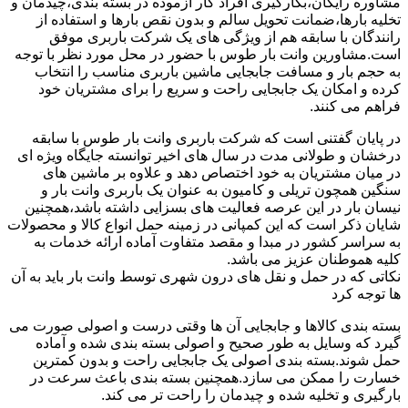
مشاوره رایگان،بکارگیری افراد کار آزموده در بسته بندی،چیدمان و
تخلیه بارها،ضمانت تحویل سالم و بدون نقص بارها و استفاده از
رانندگان با سابقه هم از ویژگی های یک شرکت باربری موفق
است.مشاورین وانت بار طوس با حضور در محل مورد نظر با توجه
به حجم بار و مسافت جابجایی ماشین باربری مناسب را انتخاب
کرده و امکان یک جابجایی راحت و سریع را برای مشتریان خود
فراهم می کنند.
در پایان گفتنی است که شرکت باربری وانت بار طوس با سابقه
درخشان و طولانی مدت در سال های اخیر توانسته جایگاه ویژه ای
در میان مشتریان به خود اختصاص دهد و علاوه بر ماشین های
سنگین همچون تریلی و کامیون به عنوان یک باربری وانت بار و
نیسان بار در این عرصه فعالیت های بسزایی داشته باشد،همچنین
شایان ذکر است که این کمپانی در زمینه حمل انواع کالا و محصولات
به سراسر کشور در مبدا و مقصد متفاوت آماده ارائه خدمات به
کلیه هموطنان عزیز می باشد.
نکاتی که در حمل و نقل های درون شهری توسط وانت بار باید به آن
ها توجه کرد
بسته بندی کالاها و جابجایی آن ها وقتی درست و اصولی صورت می
گیرد که وسایل به طور صحیح و اصولی بسته بندی شده و آماده
حمل شوند.بسته بندی اصولی یک جابجایی راحت و بدون کمترین
خسارت را ممکن می سازد.همچنین بسته بندی باعث سرعت در
بارگیری و تخلیه شده و چیدمان را راحت تر می کند.