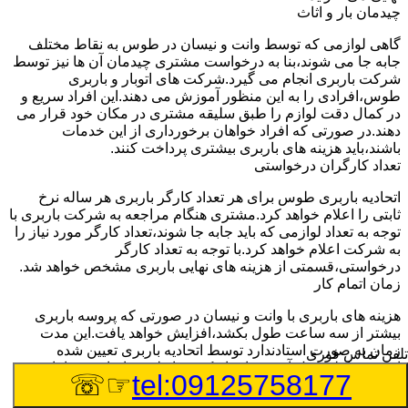
چیدمان بار و اثاث
گاهی لوازمی که توسط وانت و نیسان در طوس به نقاط مختلف
جابه جا می شوند،بنا به درخواست مشتری چیدمان آن ها نیز توسط
شرکت باربری انجام می گیرد.شرکت های اتوبار و باربری
طوس،افرادی را به این منظور آموزش می دهند.این افراد سریع و
در کمال دقت لوازم را طبق سلیقه مشتری در مکان خود قرار می
دهند.در صورتی که افراد خواهان برخورداری از این خدمات
باشند،باید هزینه های باربری بیشتری پرداخت کنند.
تعداد کارگران درخواستی
اتحادیه باربری طوس برای هر تعداد کارگر باربری هر ساله نرخ
ثابتی را اعلام خواهد کرد.مشتری هنگام مراجعه به شرکت باربری با
توجه به تعداد لوازمی که باید جابه جا شوند،تعداد کارگر مورد نیاز را
به شرکت اعلام خواهد کرد.با توجه به تعداد کارگر
درخواستی،قسمتی از هزینه های نهایی باربری مشخص خواهد شد.
زمان اتمام کار
هزینه های باربری با وانت و نیسان در صورتی که پروسه باربری
بیشتر از سه ساعت طول بکشد،افزایش خواهد یافت.این مدت
زمان به صورت استادندارد توسط اتحادیه باربری تعیین شده
تلفن تماس فوری
است.عواملی مثل آب وهوا،ترافیک،شرایط جغرافیایی مبدا یا حجم
☞☏
tel:09125758177
زیاد لوازم ممکن است باعث افزایش مدت زمان بارگیری و باربری
شوند که افزایش هزینه های باربری را در پی خواهند داشت.