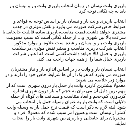
باربری وانت نیسان در زمان انتخاب باربری وانت بار و نیسان بار
باید به چه نکاتی توجه کرد
انتخاب باربری وانت بار و نیسان بار بر اساس توجه به قواعد و
ضوابط خاص شرکت صورت می پذیرد و نقش موثری در جذب
مشتری خواهد داشت.قیمت مناسب،باربری ساده،قابلیت جابجایی با
سرعت بالا بین شهری و… از جمله نکاتی است که سبب محبوبیت
باربری وانت بار و نیسان بار شده است.علاوه بر موارد مذکور
انتخاب شرکت باربری مناسب و معتبر نقش موثری در سلامت
باربری و حمل کالا خواهد داشت،گفتنی است که اعتبار شرکت
باربری خیال شما را از همه جهات راحت می کند.
انتخاب نیسان بار و وانت بار بر اساس اندازه بار و نیاز مشتریان
صورت می پذیرد که هر یک از آن ها شرایط خاص خود را دارند و در
موارد زیر خلاصه می شوند:
معمولا بیشترین کاربرد وانت بار حمل بار درون شهری است که از
مهم ترین دلیل آن می توان به حجم کم بار درون شهری اشاره
کرد.وزن کم،حجم و ابعاد متناسب و مسافت های کوتاه از جمله
دلایلی است که وانت بار به عنوان وسیله حمل بار انتخاب می
شود.البته لازم به ذکر است که قیمت نرخ حمل بار به وسیله وانت
کمتر از نیسان است و همین امر سبب شده که معمولا افراد و
مشتریان برای جابجایی و باربری بین شهری وانت بار را انتخاب
نمایند.