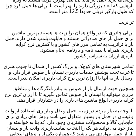
بارهایی که ابعاد بزرگی دارند را بهتر است با تریلی ها حمل کرد چرا
که طول بارگیر تریلی حدودا 12.5 متر است.
ترانزیت
تریلی چادری که در واقع همان ترانزیت ها هستند بهترین ماشین
برای حمل بار های صادراتی هستند و قابلیت پلمپ شدن دارند.حمل
بار با ترانزیت به تمامی مرز های کشور و با کمترین نرخ کرایه
باربری همراه با بیمه نامه و بارنامه انجام میشود.
باربری ارزان به سراسر کشور
تمامی شهرستان های کوچک و بزرگ کشور از شمال تا جنوب،شرق
تا غرب تحت پوشش خدمات باربری نیسان بار طوس قرار دارد و
ارسال بار به آنها با ارزان ترین نرخ کرایه باربری امکان پذیر است.
همچنین جهت ارسال بار از طوس به بنادر،لنگرگاه ها و مناطق
مرزی میتوانید با نیسان بار طوس تماس بگیرید تا با ارزان ترین نرخ
کرایه باربری انواع ماشین های باری را در ختیارتان قرار دهد.
با توجه به نیاز مردم در زمینه حمل و نقل و باربری استفاده از وانت
و نیسان در حمل بار بسیار متداول می باشد.روش های زیادی برای
جابجایی کالا و محصولات مشتریان وجود دارد که بنا به خواسته و
نیاز خود می توانند هر یک را انتخاب نمایند.باربری وانت بار و نیسان
بار از جمله مواردی می باشند که همواره یکی از راه های انتخابی