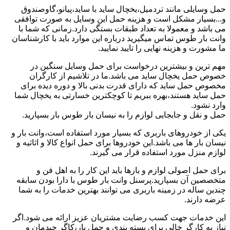
حمل وسایلی مانند تردمیل،یخچال ساید با ساید،پیانو،گاوصندوق
و...بسیار مشکل است و هزینه حمل این وسایل به صورت توافقی
می باشد و معمولا به تعداد طبقات بستگی دارد.زمانی که شما با
وانت بار طوس تماس میگیرید درباره این موارد باید با کارشناسان
ما مشورت و هزینه نهایی را تایید نمایید.
مهم ترین و بیشترین درخواست برای حمل وسایل سنگین در
خصوص حمل یخچال ساید می باشد.ما در تلاشیم از کارگران
مخصوص حمل ساید که دارای قدرت بدنی بالا و دوره دیده برای
حمل ساید هستند،بهره ببریم تا کوچکترین خسارتی به یخچال شما
وارد نشود.
حمل و نقل و جابجایی لوازم را به نیسان بار طوس بار بسپارید.
یکی از خودروهای باربری که بسیار مورد استفاده است،وانت بار و
نیسان بار ها می باشد.این خودروها برای حمل انواع کالا و اثاثیه و
لوازم منزل مورد استفاده قرار می گیرند.
برای حمل اصولی لوازم و بارها باید این کار را به اهل فن و
متخصصین آن بسپارید.پرسنل وانت بار طوس با دارا بودن سابقه
چندین ساله در زمینه باربری می توانند بهترین خدمات را به شما
عرضه دارند.
این خدمات جهت کسب رضایت مشتریان عزیز ارائه می شود.اگر
نیاز به کارگر خالی برای بسته بندی و حمل بار،کاگر چیدمان و