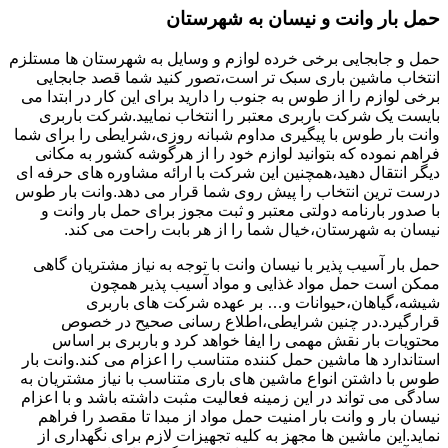
حمل بار وانت و نیسان به شهرستان
حمل و جابجایی برخی خرده لوازم و وسایل به شهرستان ها مستلزم
انتخاب ماشین باری سبک تر است،تصور کنید شما قصد جابجایی
برخی لوازم را از طوس به جنوب را دارید برای این کار در ابتدا می
بایست یک شرکت باربری معتبر را انتخاب نمایید.شرکت باربری
وانت بار طوس با پیگیری مداوم شبانه روزی،شرایطی را برای شما
فراهم نموده که بتوانید لوازم خود را از هرگوشه کشور به مکانی
دیگر انتقال دهید،همچنین این شرکت با ارائه مشاوره های حرفه ای
درست ترین انتخاب را پیش روی شما قرار می دهد.وانت بار طوس
با صدور بارنامه دولتی معتبر و ثبت مجوز برای حمل بار وانت و
نیسان به شهرستان،خیال شما را از هر بابت راحت می کند.
حمل بار آسیب پذیر با نیسان وانت با توجه به نیاز مشتریان گاهی
ممکن است حمل مواد غذایی و مواد آسیب پذیر همچون
شیشه،گیاهان،حیوانات و… بر عهده شرکت های باربری
قرارگیرد.در چنین شرایطی،اطلاع رسانی صحیح در خصوص
محتویات بار نقش مهمی را ایفا خواهد کرد و باربری بر اساس
استاندارد ها ماشین حمل کننده متناسب را اعزام می کند.وانت بار
طوس با داشتن انواع ماشین های باری متناسب با نیاز مشتریان به
سادگی می تواند در این زمینه فعالیت مثبت داشته باشد و با اعزام
نیسان بار و وانت بار امنیت حمل مواد از مبدا تا مقصد را فراهم
نماید.این ماشین ها مجهز به کلیه تجهیزات لازم برای نگهداری از