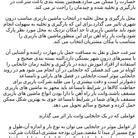
خسارت را ممکن می سازد.همچنین بسته بندی باعث سرعت در
بارگیری و تخلیه شده و چیدمان را راحت تر می کند.
محل بارگیری و محل تخلیه در انتخاب ماشین باربری مناسب درون
شهری تاثیر می گذارد.برای این که بارگیری و تخلیه به سهولت انجام
شود باید ماشین باربری تا حد امکان نزدیک به محل مورد نظر پارک
شود.وانت بار راه آهن برای این منظورماشین های باربری را
متناسب با مکان مشتریان انتخاب می کند.
سرعت حمل و نقل به مسافت حمل بار،مهارت راننده و آشنایی آن
با مسیرهای درون شهر بستگی دارد.البته بسته بندی صحیح و
استفاده از افراد آموزش دیده در بارگیری و تخلیه زمان جابجایی را
کوتاه تر می کند.فصلی که جابجایی در آن انجام می شود هم در روند
جابجایی موثر است،جابجایی در فصل های بارانی و نامساعد
دشوارتر است و دقت بیشتری را می طلبد.شرکت باربری برای
حفاظت کالاها در شرایط نامساعد باید مجهز به ماشین های باربری
مسقف باشند.وانت بار راه آهن با دارا بودن انواع ماشین های باربری
مسقف بارهای شما در شرایط نامساعد جوی به بهترین شکل ممکن
حمل کرده و صحیح و سالم تحویل می دهد.
عواملی که در یک جابجایی وانت بار اثر می گذارند
از عوامل موثر در جابجایی می توان به نوع بار و اندازه آن،طول و
نوع مسیر از مبدا تا مقصد،میزان بودجه مشتری،امکانات شرکت