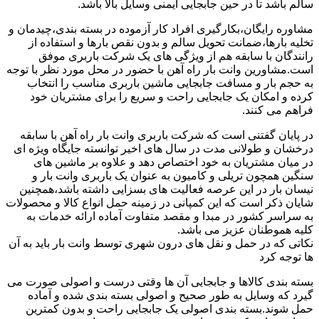
سالم باشد تا در حین جابجایی ایمنی وسایل بالا باشد.
مشاوره رایگان،بکارگیری افراد کار آزموده در بسته بندی،چیدمان و
تخلیه بارها،ضمانت تحویل سالم و بدون نقص بارها و استفاده از
رانندگان با سابقه هم از ویژگی های یک شرکت باربری موفق
است.مشاورین وانت بار راه آهن با حضور در محل مورد نظر با توجه
به حجم بار و مسافت جابجایی ماشین باربری مناسب را انتخاب
کرده و امکان یک جابجایی راحت و سریع را برای مشتریان خود
فراهم می کنند.
در پایان گفتنی است که شرکت باربری وانت بار راه آهن با سابقه
درخشان و طولانی مدت در سال های اخیر توانسته جایگاه ویژه ای
در میان مشتریان به خود اختصاص دهد و علاوه بر ماشین های
سنگین همچون تریلی و کامیون به عنوان یک باربری وانت بار و
نیسان بار در این عرصه فعالیت های بسزایی داشته باشد،همچنین
شایان ذکر است که این کمپانی در زمینه حمل انواع کالا و محصولات
به سراسر کشور در مبدا و مقصد متفاوت آماده ارائه خدمات به
کلیه هموطنان عزیز می باشد.
نکاتی که در حمل و نقل های درون شهری توسط وانت بار باید به آن
ها توجه کرد
بسته بندی کالاها و جابجایی آن ها وقتی درست و اصولی صورت می
گیرد که وسایل به طور صحیح و اصولی بسته بندی شده و آماده
حمل شوند.بسته بندی اصولی یک جابجایی راحت و بدون کمترین