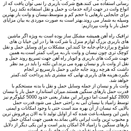
رسانی استفاده می کنند.هیچ شرکت باربری را نمی توان یافت که از
انواع وانت در جهت ارائه خدمات و حمل و نقل استفاده نکند زیرا
برای جابجایی بارهایی با حجم کم و متوسط،نیسان و وانت بار بهترین
وسیله به شمار می روند.بهتر است به صورت موردی به بیان مزایای
حمل بار با وانت بپردازیم:
ترافیک راه آهن همیشه مشکل ساز بوده است به ویژه اگر ماشین
های باربری بزرگ لوازم منزل یا شرکت ها را در این خیابا ن های
شلوغ و پرازدحام،جابه جا کنند.این مشکلات برای وسایل حمل و نقل
کوچک تری چون نیسان و وانت بار،به مراتب کمتر است.به همین
جهت شرکت های باربری و اتوبار راه آهن جهت تسریع روند حمل و
نقل از وانت بار و نیسان بهره می برند.این نکته را باید در مد نظر
داشت که هرچه روند جابه جایی و حمل بارسریع تر انجام
بگیرد،هزینه های باربری نهایی که مشتری باید پرداخت کند،کمتر
خواهد شد.
وانت بار و نیسان از جمله وسایل حمل و نقل با بدنه مستحکم با
قدرت حمل بارهای سنگین هستند.میزان استاندارد حمل بار با نیسان
2800 کیلو است اما دوبرابر این مقدار یعنی حدود 5000 کیلوگرم نیز
توسط زامیاد یا نیسان آبی به راحتی حمل می شود.قدرت حمل
بالایی که نیسان از آن بهره مند است حتی با وجود امکانات و ایمنی
پایین این وسیله،باعث شده که از اوایل تولید تا به الان پرفروش ترین
و محبوب ترین وانت ایرانی باقی بماند.به همین جهت امکان حمل
بارهای سنگین با زامیاد 24 امکان پذیر است و این یکی دیگر از دلایل
محبوبیت این وسیله نقیله در شرکت های باربری است.