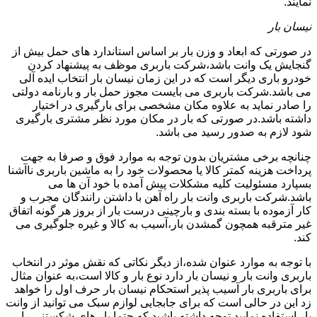
نمایند.
نیسان بار
در صورتی که ابعاد و وزن بار بر اساس استاندارد های حمل بیش از
گنجایش یک وانت باشد،شرکت باربری موظف به پیشنهاد کردن
خودرو باری دیگر است که در این زمان نیسان بار انتخاب ایده آلی
می باشد.شرکت باربری می بایست مجوز حمل بار و بارنامه دولتی
را صادر نماید به علاوه مکان مشخصی برای بارگیری در اختیار
داشته باشد.در صورتی که بار در مکان مورد نظر مشتری بارگیری
شود لازم به صدور رسید می باشد.
چنانچه برخی مشتریان بدون توجه به موارد فوق و صرفا به جهت
پرداخت هزینه کمتر کالا یا محصولات خود را به ماشین باربری ناآشنا
بسپارد مسئولیت کلیه مشکلات پیش آمده با خود آن ها می
باشد.شرکت باربری وانت بار راه آهن با داشتن رانندگان مجرب و
کار آزموده با بسته بندی و بارچینی درست بار از بروز هر گونه اتفاق
غیر مترقبه همچون گمشدن بار،آسیب به کالا و غیره جلوگیری می
کند.
با توجه به موارد عنوان شده،از دیگر نکاتی که نقش موثر در انتخاب
باربری وانت بار و نیسان بار دارد نوع بار و کالا است،به عنوان مثال
برای باربری بار آسیب پذیر استحکام نیسان بار حرف اول را خواهد
زد این در حالی است که برای جابجایی لوازم سبک می توانید از وانت
بار استفاده نمایید.توجه داشته باشید که حتما بار های شکستنی را