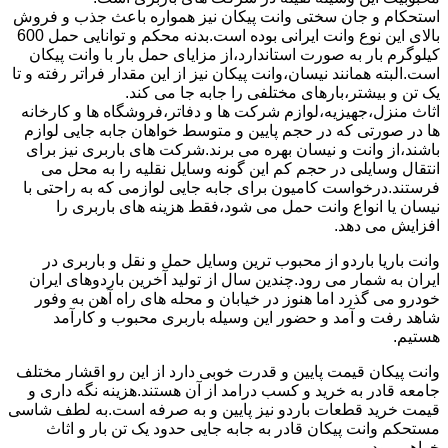
استحکام و جان سختی وانت پیکان نیز همواره باعث جذب و فروش
بالای این نوع وانت ایرانی بوده است.بدنه محکم و توانایی حمل 600
کیلوگرم بار به صورت استاندارد،از مزایای حمل بار با وانت پیکان
است.البته همانند نیسان،وانت پیکان نیز از این مقدار فراتر رفته و تا
یک تن و بیشتر،بارهای مختلفی را جابه جا می کند.
اثاث منزل،جهیزیه،لوازم شرکت ها و دفاتر،فروشگاه ها و کارخانه
ها در صورتی که در حجم پایین و متوسط خواهان جابه جایی لوازم
باشند،از وانت و نیسان بهره می برند.شرکت های باربری نیز برای
انتقال وسایلی در حجم کم این گونه وسایل نقلیه را به محل می
فرستند.درخواست کامیون برای جابه جایی لوازمی که به راحتی با
نیسان یا انواع وانت حمل می شود،فقط هزینه های باربری را
افزایش می دهد.
وانت باریا باردو از محبوب ترین وسایل حمل و نقل و باربری در
ایران به شمار می رود.چندین سال از تولید آخرین باردوهای ایران
خودرو می گذرد اما هنوز در خیابان و محله های راه آهن به وفور
شاهد رفت و آمد و حضور این وسیله باربری محبوب و کارآمد
هستیم.
وانت پیکان قیمت پایین و قدرت خوبی دارد از این رو اقشار مختلف
جامعه قادر به خرید و کسب درامد از آن هستند.هزینه نگه داری و
قیمت خرید قطعات باردو نیز پایین و به صرفه است.به لطف شاسی
مستحکم وانت پیکان قادر به جابه جایی حدود یک تن بار و اثاث
خواهیم بود.