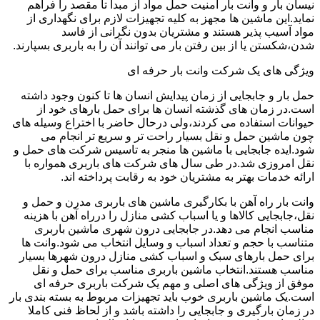
نیسان بار و وانت بار امنیت حمل مواد از مبدا تا مقصد را فراهم
نماید.این ماشین ها مجهز به کلیه تجهیزات لازم برای نگهداری از
مواد آسیب پذیر هستند و مشتریان بدون نگرانی از فاسد
شدن،شکستن یا از بین رفتن بار می توانند آن را به باربری بسپارند.
ویژگی های یک شرکت وانت بار حرفه ای
حمل بار و جابجایی از زمان پیدایش انسان ها تا کنون وجود داشته
است.در زمان های گذشته انسان ها برای حمل بارهای خود از
حیوانات استفاده می کردند،ولی درحال حاضر با اختراع وسیله های
چون ماشین حمل و نقل بسیار راحت تر و سریع تر انجام می
شود.ایده جابجایی با ماشین ها منجر به تاسیس شرکت های حمل و
نقل امروزی شد.در طی سال های شرکت های باربری همواره با
ارائه خدمات بهتر به مشتریان خود به رقابت پرداخته اند.
وانت بار راه آهن با بکارگیری ماشین های باربری مدرن و حمل و
نقل،جابجایی کالاها و یا اسباب کشی منازل را درراه آهن با هزینه
مناسب انجام می دهد.در جابجایی درون شهری ماشین باربری
متناسب با حجم و تعداد اسباب و وسایل انتخاب می شود.وانت ها
برای حمل بارهای سبک و اسباب کشی منازل درون شهرها بسیار
مناسب هستند.انتخاب ماشین باربری مناسب برای حمل و نقل
موفق از ویژگی های اصلی و مهم یک شرکت باربری حرفه ای
است.یک ماشین باربری خوب باید تجهیزات مربوط به بسته بندی بار
در زمان بارگیری و جابجایی را داشته باشد و از لحاظ فنی کاملا