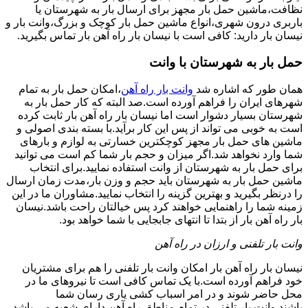
نظافت،ماشین حمل بار مجهز برای ارسال بار به شهرستان یا
باربری درون شهری،انواع ماشین حمل بار کوچک و بزرگ،وانت بار و
نیسان بار دارید: کافی است با نیسان بار راه آهن بار تماس بگیرید.
حمل بار به شهرستان با وانت
همان طور که اشاره شد
وانت بار راه آهن
،امکان حمل بار به تمام
شهرهای ایران را فراهم آورده است.صد البته که کار حمل بار به
شهرستان بسیار دشوار است اما نیسان بار راه آهن بار ثابت کرده
است به خوبی می تواند از پس این کار برآید.با بسته بندی اصولی و
ماشین های حمل بار مجهز کوچکترین خسارتی به لوازم و بارهای
شما وارد نخواهد شد.اگر میزان و حجم بار شما کم است می توانید
برای حمل بار به شهرستان از وانت استفاده نمایید.برای انتخاب
ماشین حمل بار به شهرستان باید حجم و وزن بار،مدت زمان ارسال
را درنظر بگیرید و بهترین گزینه را انتخاب نمایید.مشاوران ما در این
زمینه شما را راهنمایی خواهند کرد پس خیالتان راحت باشد.نیسان
بار راه آهن بار از بتدا تا انتهای جابجایی با شما خواهد بود.
وانت بار تلفنی و ارزان در راه آهن
نیسان بار راه آهن بار امکان وانت بار تلفنی را هم برای مشتریان
خود فراهم آورده است.با یک تماس کافی است تا نیروهای ما در
محل حاضر شوند و در امر اسباب کشی یاری رسان شما
باشند.وانت بار تلفنی در تمام مناطق راه آهن دارای شعبه می باشد