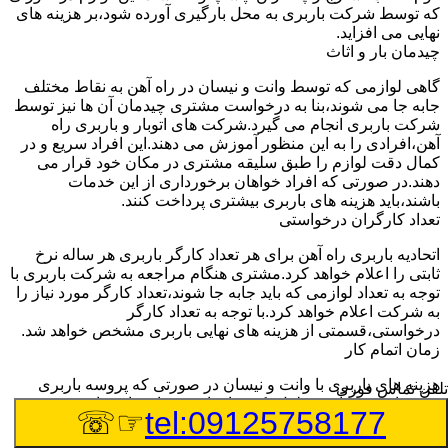
که توسط شرکت باربری به محل بارگیری آورده شود،بر هزینه های
نهایی می افزاید.
چیدمان بار و اثاث
گاهی لوازمی که توسط وانت و نیسان در راه آهن به نقاط مختلف
جابه جا می شوند،بنا به درخواست مشتری چیدمان آن ها نیز توسط
شرکت باربری انجام می گیرد.شرکت های اتوبار و باربری راه
آهن،افرادی را به این منظور آموزش می دهند.این افراد سریع و در
کمال دقت لوازم را طبق سلیقه مشتری در مکان خود قرار می
دهند.در صورتی که افراد خواهان برخورداری از این خدمات
باشند،باید هزینه های باربری بیشتری پرداخت کنند.
تعداد کارگران درخواستی
اتحادیه باربری راه آهن برای هر تعداد کارگر باربری هر ساله نرخ
ثابتی را اعلام خواهد کرد.مشتری هنگام مراجعه به شرکت باربری با
توجه به تعداد لوازمی که باید جابه جا شوند،تعداد کارگر مورد نیاز را
به شرکت اعلام خواهد کرد.با توجه به تعداد کارگر
درخواستی،قسمتی از هزینه های نهایی باربری مشخص خواهد شد.
زمان اتمام کار
هزینه های باربری با وانت و نیسان در صورتی که پروسه باربری
تلفن تماس فوری
بیشتر از سه ساعت طول بکشد،افزایش خواهد یافت.این مدت
☞☏
tel:09125758177
زمان به صورت استادندارد توسط اتحادیه باربری تعیین شده
است.عواملی مثل آب وهوا،ترافیک،شرایط جغرافیایی مبدا یا حجم