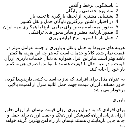
پاسخگویی برخط و آنلاین
مشاوره تخصصی و رایگان
پشتیبانی مشتری از لحظه بارگیری تا تخلیه بار
در اختیار داشتن بزرگترین ناوگان حمل و نقل کشور
صدور بیمه نامه معتبر برای تمامی بارها با همکاری بیمه ایران
صدور بارنامه معتبر و سایر مجوز های ترافیکی
حمل بار با کمترین نرخ کرایه باربری
هزینه های مربوط به حمل و نقل و باربری از جمله عوامل موثر در
قیمت تمام شده کالا و خدمات است که هر چه این هزینه ها کمتر
باشد بهتر است،بنابراین افراد همواره به دنبال خدمات باربری ارزان
قیمت و در عین حال با کیفیت هستند تا بتوانند با صرف هزینه کمتر
بار خود را جابه کنند.
به عنوان مثال برای افرادی که نیاز به اسباب کشی دارند،پیدا کردن
خاور مسقف ارزان قیمت جهت حمل اثاثیه منزل از اهمیت بالایی
برخودار می باشد.
باربری
برای افرادی که به دنبال باربری ارزان قیمت،نیسان بار ارزان،خاور
ارزان،تریلی ارزان،کمرشکن ارزان،تک و جفت ارزان برای حمل و
جابه جایی بارهایشان هستند،نیسان بار راه آهن بهترین گزینه خواهد
بود.