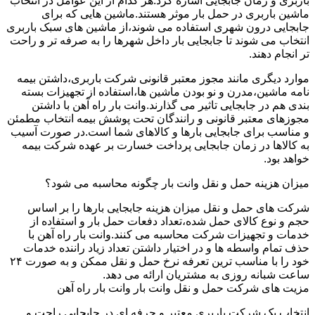
باربری و زمان جابجایی اشاره کرد.هر کدام از این عوامل در انتخاب
ماشین باربری در حمل بار موثر هستند.ماشین هایی که برای
جابجایی درون شهری استفاده می شوند،از ماشین های سبک باربری
انتخاب می شوند تا جابجایی بار داخل شهرها را به صرفه تر و راحت
تر انجام دهند.
موارد دیگری مانند مجوز معتبر قانونی شرکت باربری،داشتن بیمه
نامه ماشین،مدرن و نو بودن ماشین ها،استفاده از تجهیزات بسته
بندی هم در جابجایی تاثیر می گذارند.وانت بار راه آهن با داشتن
مجوزهای معتبر قانونی و رانندگان تحت پوشش بیمه انتخاب مطمئن
و مناسب برای جابجایی بارها و کالاهای شما است.در صورت آسیب
به کالاها در زمان جابجایی پرداخت خسارت بر عهده شرکت بیمه
خواهد بود.
میزان هزینه حمل و نقل وانت بار چگونه محاسبه می شود؟
شرکت های حمل و نقل میزان هزینه جابجایی بارها را بر اساس
حجم و نوع کالای حمل شده،تعداد دفعات حمل بار و استفاده از
خدمات و تجهیزات شرکت محاسبه می کنند.وانت بار راه آهن با
حذف تمام واسطه ها و در اختیار داشتن تعداد زیاد راننده خدمات
خود را با مناسب ترین تعرفه نرخ حمل و نقل ممکن و به صورت ۲۴
ساعت شبانه روزی به مشتریان ارائه می دهد.
مزیت های شرکت حمل و نقل وانت بار وانت بار راه آهن
انتخاب یک شرکت باربری معتبر و حرفه ای در جابجایی راحت و