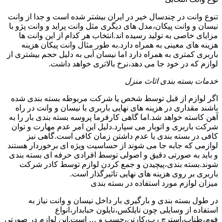
تنوع وانت در چندسال خیر در ایران بیشتر شده است و جدا از وانت
نیسان و وانت پیکان،مدل های دیگری مثل وانت پراید و وانت پژو با
مزایای خاصی به تولید رسیده اند.انتخاب هر کدام از این وانت ها
هزینه های معینی به همراه دارد.به طور مثال وانت پیکان هزینه
باربری کمتری به همراه دارد اما نیسان آبی به دلیل حجم بیشتری از
لوازم که در خود جا می دهد،نرخ بالاتری خواهد داشت.
خدمات بسته بندی اثاث منزل
اگر لوازم از قبل توسط شخص یا شرکت مربوطه بسته بندی شده
باشند مقداری در هزینه های نهایی باربری با نیسان و وانت در راه
آهن کاسته خواهد شد.اما گاهی کارفرما پروسه بسته بندی بار را به
شرکت باربری و اتوبار می سپارد.دلیل این امر عدم مهارت و توان
کافی در بسته بندی یا عدم داشتن زمان کافی است.گاهی نیز
لوازمی که جابه جا می شوند از حساسیت ویژه ای برخوردار هستند
و باید به صورتی دقیق و اصولی توسط افرادی حرفه ای بسته بندی
شوند.بسته بندی،پیچیدن و جمع کردن لوازم توسط کادر شرکت
باربری بر روی هزینه های نهایی تاثیرگذار است.
میزان لوازم مورد استفاده در بسته بندی
در طول بسته بندی و بارگیری بار داخل نیسان و وانت نیاز به
استفاده از وسایلی چون نایلکس،نایلون حبابدار،انواع
فوم،طناب،استرچ رپ،کارتن،چسپ و … است.این لوازم در صورتی