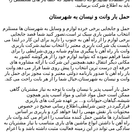
باید به اطلاع شرکت برسانید.
حمل بار وانت و نیسان به شهرستان
حمل و جابجایی برخی خرده لوازم و وسایل به شهرستان ها مستلزم
انتخاب ماشین باری سبک تر است،تصور کنید شما قصد جابجایی
برخی لوازم را از راه آهن به جنوب را دارید برای این کار در ابتدا می
بایست یک شرکت باربری معتبر را انتخاب نمایید.شرکت باربری
وانت بار راه آهن با پیگیری مداوم شبانه روزی،شرایطی را برای
شما فراهم نموده که بتوانید لوازم خود را از هرگوشه کشور به
مکانی دیگر انتقال دهید،همچنین این شرکت با ارائه مشاوره های
حرفه ای درست ترین انتخاب را پیش روی شما قرار می دهد.وانت
بار راه آهن با صدور بارنامه دولتی معتبر و ثبت مجوز برای حمل بار
وانت و نیسان به شهرستان،خیال شما را از هر بابت راحت می کند.
حمل بار آسیب پذیر با نیسان وانت با توجه به نیاز مشتریان گاهی
ممکن است حمل مواد غذایی و مواد آسیب پذیر همچون
شیشه،گیاهان،حیوانات و… بر عهده شرکت های باربری
قرارگیرد.در چنین شرایطی،اطلاع رسانی صحیح در خصوص
محتویات بار نقش مهمی را ایفا خواهد کرد و باربری بر اساس
استاندارد ها ماشین حمل کننده متناسب را اعزام می کند.وانت بار
راه آهن با داشتن انواع ماشین های باری متناسب با نیاز مشتریان به
سادگی می تواند در این زمینه فعالیت مثبت داشته باشد و با اعزام