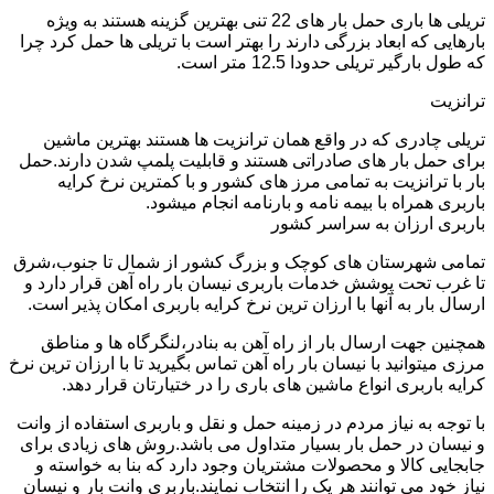
تریلی ها باری حمل بار های 22 تنی بهترین گزینه هستند به ویژه
بارهایی که ابعاد بزرگی دارند را بهتر است با تریلی ها حمل کرد چرا
که طول بارگیر تریلی حدودا 12.5 متر است.
ترانزیت
تریلی چادری که در واقع همان ترانزیت ها هستند بهترین ماشین
برای حمل بار های صادراتی هستند و قابلیت پلمپ شدن دارند.حمل
بار با ترانزیت به تمامی مرز های کشور و با کمترین نرخ کرایه
باربری همراه با بیمه نامه و بارنامه انجام میشود.
باربری ارزان به سراسر کشور
تمامی شهرستان های کوچک و بزرگ کشور از شمال تا جنوب،شرق
تا غرب تحت پوشش خدمات باربری نیسان بار راه آهن قرار دارد و
ارسال بار به آنها با ارزان ترین نرخ کرایه باربری امکان پذیر است.
همچنین جهت ارسال بار از راه آهن به بنادر،لنگرگاه ها و مناطق
مرزی میتوانید با نیسان بار راه آهن تماس بگیرید تا با ارزان ترین نرخ
کرایه باربری انواع ماشین های باری را در ختیارتان قرار دهد.
با توجه به نیاز مردم در زمینه حمل و نقل و باربری استفاده از وانت
و نیسان در حمل بار بسیار متداول می باشد.روش های زیادی برای
جابجایی کالا و محصولات مشتریان وجود دارد که بنا به خواسته و
نیاز خود می توانند هر یک را انتخاب نمایند.باربری وانت بار و نیسان