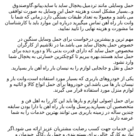
حمل وسایلی مانند تردمیل،یخچال ساید با ساید،پیانو،گاوصندوق
و...بسیار مشکل است و هزینه حمل این وسایل به صورت توافقی
می باشد و معمولا به تعداد طبقات بستگی دارد.زمانی که شما با
وانت بار راه آهن تماس میگیرید درباره این موارد باید با کارشناسان
ما مشورت و هزینه نهایی را تایید نمایید.
مهم ترین و بیشترین درخواست برای حمل وسایل سنگین در
خصوص حمل یخچال ساید می باشد.ما در تلاشیم از کارگران
مخصوص حمل ساید که دارای قدرت بدنی بالا و دوره دیده برای
حمل ساید هستند،بهره ببریم تا کوچکترین خسارتی به یخچال شما
وارد نشود.
حمل و نقل و جابجایی لوازم را به نیسان بار راه آهن بار بسپارید.
یکی از خودروهای باربری که بسیار مورد استفاده است،وانت بار و
نیسان بار ها می باشد.این خودروها برای حمل انواع کالا و اثاثیه و
لوازم منزل مورد استفاده قرار می گیرند.
برای حمل اصولی لوازم و بارها باید این کار را به اهل فن و
متخصصین آن بسپارید.پرسنل وانت بار راه آهن با دارا بودن سابقه
چندین ساله در زمینه باربری می توانند بهترین خدمات را به شما
عرضه دارند.
این خدمات جهت کسب رضایت مشتریان عزیز ارائه می شود.اگر
نیاز به کارگر خالی برای بسته بندی و حمل بار،کاگر چیدمان و