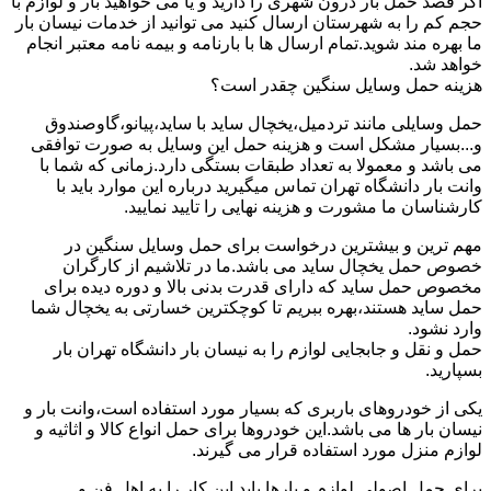
اگر قصد حمل بار درون شهری را دارید و یا می خواهید بار و لوازم با
حجم کم را به شهرستان ارسال کنید می توانید از خدمات نیسان بار
ما بهره مند شوید.تمام ارسال ها با بارنامه و بیمه نامه معتبر انجام
خواهد شد.
هزینه حمل وسایل سنگین چقدر است؟
حمل وسایلی مانند تردمیل،یخچال ساید با ساید،پیانو،گاوصندوق
و...بسیار مشکل است و هزینه حمل این وسایل به صورت توافقی
می باشد و معمولا به تعداد طبقات بستگی دارد.زمانی که شما با
وانت بار دانشگاه تهران تماس میگیرید درباره این موارد باید با
کارشناسان ما مشورت و هزینه نهایی را تایید نمایید.
مهم ترین و بیشترین درخواست برای حمل وسایل سنگین در
خصوص حمل یخچال ساید می باشد.ما در تلاشیم از کارگران
مخصوص حمل ساید که دارای قدرت بدنی بالا و دوره دیده برای
حمل ساید هستند،بهره ببریم تا کوچکترین خسارتی به یخچال شما
وارد نشود.
حمل و نقل و جابجایی لوازم را به نیسان بار دانشگاه تهران بار
بسپارید.
یکی از خودروهای باربری که بسیار مورد استفاده است،وانت بار و
نیسان بار ها می باشد.این خودروها برای حمل انواع کالا و اثاثیه و
لوازم منزل مورد استفاده قرار می گیرند.
برای حمل اصولی لوازم و بارها باید این کار را به اهل فن و