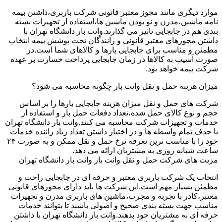
موارد دیگری مانند مجوز معتبر قانونی شرکت باربری،داشتن بیمه
نامه ماشین،مدرن و نو بودن ماشین ها،استفاده از تجهیزات بسته
بندی هم در جابجایی تاثیر می گذارند.وانت بار دانشگاه تهران با
داشتن مجوزهای معتبر قانونی و رانندگان تحت پوشش بیمه انتخاب
مطمئن و مناسب برای جابجایی بارها و کالاهای شما است.در
صورت آسیب به کالاها در زمان جابجایی پرداخت خسارت بر عهده
شرکت بیمه خواهد بود.
میزان هزینه حمل و نقل وانت بار چگونه محاسبه می شود؟
شرکت های حمل و نقل میزان هزینه جابجایی بارها را بر اساس
حجم و نوع کالای حمل شده،تعداد دفعات حمل بار و استفاده از
خدمات و تجهیزات شرکت محاسبه می کنند.وانت بار دانشگاه تهران
با حذف تمام واسطه ها و در اختیار داشتن تعداد زیاد راننده خدمات
خود را با مناسب ترین تعرفه نرخ حمل و نقل ممکن و به صورت ۲۴
ساعت شبانه روزی به مشتریان ارائه می دهد.
مزیت های شرکت حمل و نقل وانت بار وانت بار دانشگاه تهران
انتخاب یک شرکت باربری معتبر و حرفه ای در جابجایی راحت و
مطمئن بسیار مهم است.این شرکت ها باید دارای مجوزهای قانونی
معتبر،کادر با تجربه و مجرب،ماشین های باربری مدرن و تجهیزات
مناسب جهت بسته بندی صحیح و اصولی باشند تا بتوانند خدمات
حرفه ای به مشتریان خود بدهند.وانت بار دانشگاه تهران با داشتن