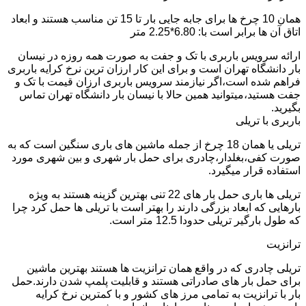
همان 10 چرخ ها برای جابه جایی بار تا 15 تن مناسب هستند و ابعاد
اتاق آن ها برابر است با: 6.80*2.25 متر
ارائه سرویس باربری با تک و جفت به صورت همه روزه در نیسان
بار دانشگاه تهران است و برای این کار ارزان ترین نرخ کرایه باربری
فراهم شده است،اگر نیازمند سرویس باربری ارزان قیمت با تک و
جفت هستید،میتوانید همین حالا با نیسان بار دانشگاه تهران تماس
بگیرید.
باربری با تریلی
تریلی یا همان 18 چرخ از جمله ماشین های باری سنگین است که به
صورت کفی،بغلدار،چادری برای حمل بار شهری و بین شهری مورد
استفاده قرار میگیرد.
تریلی ها باری حمل بار های 22 تنی بهترین گزینه هستند به ویژه
بارهایی که ابعاد بزرگی دارند را بهتر است با تریلی ها حمل کرد چرا
که طول بارگیر تریلی حدودا 12.5 متر است.
ترانزیت
تریلی چادری که در واقع همان ترانزیت ها هستند بهترین ماشین
برای حمل بار های صادراتی هستند و قابلیت پلمپ شدن دارند.حمل
بار با ترانزیت به تمامی مرز های کشور و با کمترین نرخ کرایه