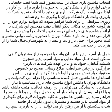
انتخاب ماشین باری سبک تر است،تصور کنید شما قصد جابجایی
برخی لوازم را از دانشگاه تهران به جنوب را دارید برای این کار در
ابتدا می بایست یک شرکت باربری معتبر را انتخاب نمایید.شرکت
باربری وانت بار دانشگاه تهران با پیگیری مداوم شبانه
روزی،شرایطی را برای شما فراهم نموده که بتوانید لوازم خود را از
هرگوشه کشور به مکانی دیگر انتقال دهید،همچنین این شرکت با
ارائه مشاوره های حرفه ای درست ترین انتخاب را پیش روی شما
قرار می دهد.وانت بار دانشگاه تهران با صدور بارنامه دولتی معتبر و
ثبت مجوز برای حمل بار وانت و نیسان به شهرستان،خیال شما را از
هر بابت راحت می کند.
حمل بار آسیب پذیر با نیسان وانت با توجه به نیاز مشتریان گاهی
ممکن است حمل مواد غذایی و مواد آسیب پذیر همچون
شیشه،گیاهان،حیوانات و… بر عهده شرکت های باربری
قرارگیرد.در چنین شرایطی،اطلاع رسانی صحیح در خصوص
محتویات بار نقش مهمی را ایفا خواهد کرد و باربری بر اساس
استاندارد ها ماشین حمل کننده متناسب را اعزام می کند.وانت بار
دانشگاه تهران با داشتن انواع ماشین های باری متناسب با نیاز
مشتریان به سادگی می تواند در این زمینه فعالیت مثبت داشته باشد
و با اعزام نیسان بار و وانت بار امنیت حمل مواد از مبدا تا مقصد را
فراهم نماید.این ماشین ها مجهز به کلیه تجهیزات لازم برای نگهداری
از مواد آسیب پذیر هستند و مشتریان بدون نگرانی از فاسد
شدن،شکستن یا از بین رفتن بار می توانند آن را به باربری بسپارند.