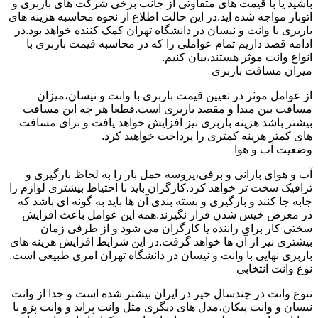
باشید یا با قیمت های متفاوتی از جانب برخی شرکت های باربری و
اتوبار مواجه شده اید.در این حالت اطلاع از نحوه محاسبه هزینه های
باربری با وانت و نیسان در دانشگاه تهران کمک کننده خواهد بود.در
ادامه قصد داریم تمام عواملی را که در محاسبه قیمت باربری با
انواع وانت موثر هستند،بیان کنیم.
میزان مسافت باربری
از عوامل موثر در تعیین قیمت باربری با وانت و نیسان،میزان
مسافت بین مبدا و مقصد باربری است.قطعا هر چه این مسافت
بیشتر باشد هزینه باربری نیز افزایش خواهد یافت و برای مسافت
های کمتر هزینه کمتری را پرداخت خواهید کرد.
وضعیت آب و هوا
آب و هوای بارانی و برفی،پروسه حمل بار را به لحاظ بارگیری و
ترافیک سخت تر خواهد کرد.کارگران باید با احتیاط بیشتری لوازم را
جابه جا کنند و بارگیری و بسته بندی آن ها باید به گونه ای باشد که
در معرض خیس شدن قرار نگیرند.همه این عوامل باعث افزایش
سختی کار برای راننده یا کارگران می شود و از طرفی زمان
بیشتری نیز از آن ها خواهد گرفت.در این شرایط افزایش هزینه های
باربری نهایی با وانت و نیسان در دانشگاه تهران امری طبیعی است.
نوع وانت انتخابی
تنوع وانت در چندسال خیر در ایران بیشتر شده است و جدا از وانت
نیسان و وانت پیکان،مدل های دیگری مثل وانت پراید و وانت پژو با