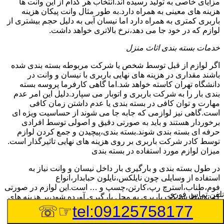
مزایای خاصی به تولید رسیده اند.انتخاب هر کدام از این وانت ها
هزینه های معینی به همراه دارد.به طور مثال وانت پیکان هزینه
باربری کمتری به همراه دارد اما نیسان آبی به دلیل حجم بیشتری از
لوازم که در خود جا می دهد،نرخ بالاتری خواهد داشت.
خدمات بسته بندی اثاث منزل
اگر لوازم از قبل توسط شخص یا شرکت مربوطه بسته بندی شده
باشند مقداری در هزینه های نهایی باربری با نیسان و وانت در
دانشگاه تهران کاسته خواهد شد.اما گاهی کارفرما پروسه بسته
بندی بار را به شرکت باربری و اتوبار می سپارد.دلیل این امر عدم
مهارت و توان کافی در بسته بندی یا عدم داشتن زمان کافی
است.گاهی نیز لوازمی که جابه جا می شوند از حساسیت ویژه ای
برخوردار هستند و باید به صورتی دقیق و اصولی توسط افرادی
حرفه ای بسته بندی شوند.بسته بندی،پیچیدن و جمع کردن لوازم
توسط کادر شرکت باربری بر روی هزینه های نهایی تاثیرگذار است.
میزان لوازم مورد استفاده در بسته بندی
در طول بسته بندی و بارگیری بار داخل نیسان و وانت نیاز به
استفاده از وسایلی چون نایلکس،نایلون حبابدار،انواع
فوم،طناب،استرچ رپ،کارتن،چسپ و … است.این لوازم در صورتی
تلفن تماس فوری
که توسط شرکت باربری به محل بارگیری آورده شود،بر هزینه های
نهایی می افزاید.
☞☏
tel:09125758177
چیدمان بار و اثاث