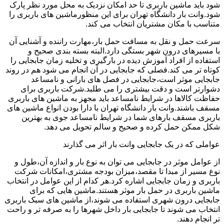
شود باید ماشین باربری تا حد امکان نزدیک به محل مورد نظر پارک
شود.وانت بار دانشگاه تهران برای این منظورماشین های باربری را
متناسب با مکان مشتریان انتخاب می کند.
سرعت حمل و نقل به مسافت حمل بار،مهارت راننده و آشنایی آن
با مسیرهای درون شهر بستگی دارد.البته بسته بندی صحیح و
استفاده از افراد آموزش دیده در بارگیری و تخلیه زمان جابجایی را
کوتاه تر می کند.فصلی که جابجایی در آن انجام می شود هم در روند
جابجایی موثر است،جابجایی در فصل های بارانی و نامساعد
دشوارتر است و دقت بیشتری را می طلبد.شرکت باربری برای
حفاظت کالاها در شرایط نامساعد باید مجهز به ماشین های باربری
مسقف باشند.وانت بار دانشگاه تهران با دارا بودن انواع ماشین های
باربری مسقف بارهای شما در شرایط نامساعد جوی به بهترین
شکل ممکن حمل کرده و صحیح و سالم تحویل می دهد.
عواملی که در یک جابجایی وانت بار اثر می گذارند
از عوامل موثر در جابجایی می توان به نوع بار و اندازه آن،طول و
نوع مسیر از مبدا تا مقصد،میزان بودجه مشتری،امکانات شرکت
باربری و زمان جابجایی اشاره کرد.هر کدام از این عوامل در انتخاب
ماشین باربری در حمل بار موثر هستند.ماشین هایی که برای
جابجایی درون شهری استفاده می شوند،از ماشین های سبک باربری
انتخاب می شوند تا جابجایی بار داخل شهرها را به صرفه تر و راحت
تر انجام دهند.