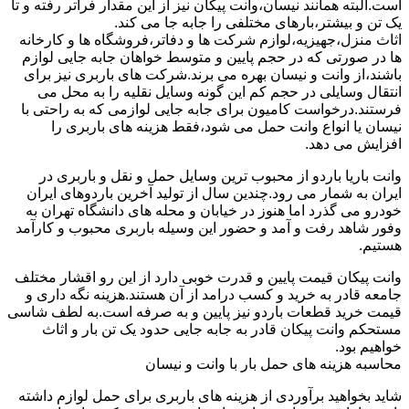
است.البته همانند نیسان،وانت پیکان نیز از این مقدار فراتر رفته و تا
یک تن و بیشتر،بارهای مختلفی را جابه جا می کند.
اثاث منزل،جهیزیه،لوازم شرکت ها و دفاتر،فروشگاه ها و کارخانه
ها در صورتی که در حجم پایین و متوسط خواهان جابه جایی لوازم
باشند،از وانت و نیسان بهره می برند.شرکت های باربری نیز برای
انتقال وسایلی در حجم کم این گونه وسایل نقلیه را به محل می
فرستند.درخواست کامیون برای جابه جایی لوازمی که به راحتی با
نیسان یا انواع وانت حمل می شود،فقط هزینه های باربری را
افزایش می دهد.
وانت باریا باردو از محبوب ترین وسایل حمل و نقل و باربری در
ایران به شمار می رود.چندین سال از تولید آخرین باردوهای ایران
خودرو می گذرد اما هنوز در خیابان و محله های دانشگاه تهران به
وفور شاهد رفت و آمد و حضور این وسیله باربری محبوب و کارآمد
هستیم.
وانت پیکان قیمت پایین و قدرت خوبی دارد از این رو اقشار مختلف
جامعه قادر به خرید و کسب درامد از آن هستند.هزینه نگه داری و
قیمت خرید قطعات باردو نیز پایین و به صرفه است.به لطف شاسی
مستحکم وانت پیکان قادر به جابه جایی حدود یک تن بار و اثاث
خواهیم بود.
محاسبه هزینه های حمل بار با وانت و نیسان
شاید بخواهید برآوردی از هزینه های باربری برای حمل لوازم داشته