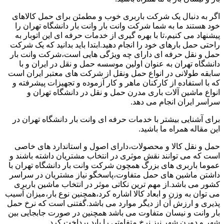
اگر به دنبال یک شرکت باربری خوب و مطمئن برای حمل کالاهای
خود هستند ما به شما شرکت وانت بار وانت بار دانشگاه تهران را
پیشنهاد می کنیم،تا با بهره گیری از خدمات حرفه ای این اتوبار به
راحتی حمل بارهای خود را انجام دهید.ابتدا باید بدانید که یک شرکت
حمل و نقل حرفه ای دارای چه ویژگی هایی است،شرکت وانت بار
دانشگاه تهران به عنوان اولین موسسه حمل و نقل در ایران و با
سابقه طولانی در انواع حمل ونقل از شرکت های معتبر ایران است
که با استفاده از کارکنان ماهر و کار آزموده و تجهیزات پیشرفته و
انواع ماشین آلات باری مدرن حمل و نقل در دانشگاه تهران و
سراسر ایران انجام می دهد.
برای آشنایی بیشتر با خدمات حرفه ای وانت بار دانشگاه تهران در
این مقاله همراه ما باشید.
حمل و نقل کالا و محصولات،دارای اصول و استاندارد های خاصی
است که می توانند نقش موثری در انتخاب مشتریان داشته باشند و
عموما باربری های بزرگ همچون شرکت وانت بار دانشگاه تهران با
داشتن ماشین های حمل متفاوت،پاسخگو نیاز مشتریان در سراسر
کشور می باشد.از مهم ترین نکاتی موثر در انتخاب ماشین باربری
می توان به وزن و ابعاد کالا اشاره کرد،همچنین نوع بار،میزان آسیب
پذیری و ارزش آن از دیگر موارد می باشد.گفتنی است که نرخ حمل
بار وانت و نیسان متفاوت می باشد همچنین در صورت جابجایی بین
شهر و دورن شهر نیز نرخ متفاوتی را باید پرداخت کرد.