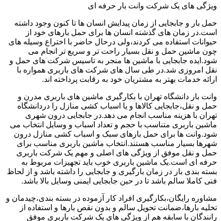
ویژگی های یک شرکت وانت بار حرفه ای
حمل بار و جابجایی از زمان پیدایش انسان ها تا کنون وجود داشته
است.در زمان های گذشته انسان ها برای حمل بارهای خود از
حیوانات استفاده می کردند،ولی درحال حاضر با اختراع وسیله های
چون ماشین حمل و نقل بسیار راحت تر و سریع تر انجام می
شود.ایده جابجایی با ماشین ها منجر به تاسیس شرکت های حمل و
نقل امروزی شد.در طی سال های شرکت های باربری همواره با
ارائه خدمات بهتر به مشتریان خود به رقابت پرداخته اند.
وانت بار دانشگاه تهران با بکارگیری ماشین های باربری مدرن و
حمل و نقل،جابجایی کالاها و یا اسباب کشی منازل را دردانشگاه
تهران با هزینه مناسب انجام می دهد.در جابجایی درون شهری
ماشین باربری متناسب با حجم و تعداد اسباب و وسایل انتخاب می
شود.وانت ها برای حمل بارهای سبک و اسباب کشی منازل درون
شهرها بسیار مناسب هستند.انتخاب ماشین باربری مناسب برای
حمل و نقل موفق از ویژگی های اصلی و مهم یک شرکت باربری
حرفه ای است.یک ماشین باربری خوب باید تجهیزات مربوط به
بسته بندی بار در زمان بارگیری و جابجایی را داشته باشد و از لحاظ
فنی کاملا سالم باشد تا در حین جابجایی ایمنی وسایل بالا باشد.
مشاوره رایگان،بکارگیری افراد کار آزموده در بسته بندی،چیدمان و
تخلیه بارها،ضمانت تحویل سالم و بدون نقص بارها و استفاده از
رانندگان با سابقه هم از ویژگی های یک شرکت باربری موفق