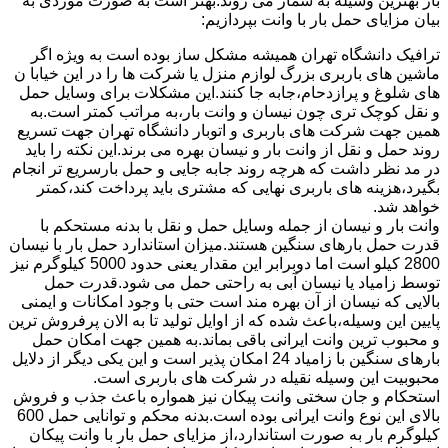
بار بهترین وسیله به شمار می روند.بهتر است به صورت موردی به
بیان مزایای حمل بار با وانت بپردازیم:
ترافیک دانشگاه تهران همیشه مشکل ساز بوده است به ویژه اگر
ماشین های باربری بزرگ لوازم منزل یا شرکت ها را در این خیابا ن
های شلوغ و پرازدحام،جابه جا کنند.این مشکلات برای وسایل حمل
و نقل کوچک تری چون نیسان و وانت بار،به مراتب کمتر است.به
همین جهت شرکت های باربری و اتوبار دانشگاه تهران جهت تسریع
روند حمل و نقل از وانت بار و نیسان بهره می برند.این نکته را باید
در مد نظر داشت که هرچه روند جابه جایی و حمل بارسریع تر انجام
بگیرد،هزینه های باربری نهایی که مشتری باید پرداخت کند،کمتر
خواهد شد.
وانت بار و نیسان از جمله وسایل حمل و نقل با بدنه مستحکم با
قدرت حمل بارهای سنگین هستند.میزان استاندارد حمل بار با نیسان
2800 کیلو است اما دوبرابر این مقدار یعنی حدود 5000 کیلوگرم نیز
توسط زامیاد یا نیسان آبی به راحتی حمل می شود.قدرت حمل
بالایی که نیسان از آن بهره مند است حتی با وجود امکانات و ایمنی
پایین این وسیله،باعث شده که از اوایل تولید تا به الان پرفروش ترین
و محبوب ترین وانت ایرانی باقی بماند.به همین جهت امکان حمل
بارهای سنگین با زامیاد 24 امکان پذیر است و این یکی دیگر از دلایل
محبوبیت این وسیله نقیله در شرکت های باربری است.
استحکام و جان سختی وانت پیکان نیز همواره باعث جذب و فروش
بالای این نوع وانت ایرانی بوده است.بدنه محکم و توانایی حمل 600
کیلوگرم بار به صورت استاندارد،از مزایای حمل بار با وانت پیکان