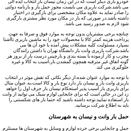
خودرو باری دیگر است که در این زمان نیسان بار انتخاب ایده آلی
می باشد.شرکت باربری می بایست مجوز حمل بار و بارنامه دولتی
را صادر نماید به علاوه مکان مشخصی برای بارگیری در اختیار
داشته باشد.در صورتی که بار در مکان مورد نظر مشتری بارگیری
شود لازم به صدور رسید می باشد.
چنانچه برخی مشتریان بدون توجه به موارد فوق و صرفا به جهت
پرداخت هزینه کمتر کالا یا محصولات خود را به ماشین باربری ناآشنا
بسپارد مسئولیت کلیه مشکلات پیش آمده با خود آن ها می
باشد.شرکت باربری وانت بار دانشگاه تهران با داشتن رانندگان
مجرب و کار آزموده با بسته بندی و بارچینی درست بار از بروز هر
گونه اتفاق غیر مترقبه همچون گمشدن بار،آسیب به کالا و غیره
جلوگیری می کند.
با توجه به موارد عنوان شده،از دیگر نکاتی که نقش موثر در انتخاب
باربری وانت بار و نیسان بار دارد نوع بار و کالا است،به عنوان مثال
برای باربری بار آسیب پذیر استحکام نیسان بار حرف اول را خواهد
زد این در حالی است که برای جابجایی لوازم سبک می توانید از وانت
بار استفاده نمایید.توجه داشته باشید که حتما بار های شکستنی را
باید به اطلاع شرکت برسانید.
حمل بار وانت و نیسان به شهرستان
حمل و جابجایی برخی خرده لوازم و وسایل به شهرستان ها مستلزم