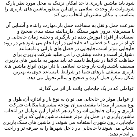
شود باید ماشین باربری تا حد امکان نزدیک به محل مورد نظر پارک
شود.وانت بار وحدت اسلامی برای این منظورماشین های باربری را
متناسب با مکان مشتریان انتخاب می کند.
سرعت حمل و نقل به مسافت حمل بار،مهارت راننده و آشنایی آن
با مسیرهای درون شهر بستگی دارد.البته بسته بندی صحیح و
استفاده از افراد آموزش دیده در بارگیری و تخلیه زمان جابجایی را
کوتاه تر می کند.فصلی که جابجایی در آن انجام می شود هم در روند
جابجایی موثر است،جابجایی در فصل های بارانی و نامساعد
دشوارتر است و دقت بیشتری را می طلبد.شرکت باربری برای
حفاظت کالاها در شرایط نامساعد باید مجهز به ماشین های باربری
مسقف باشند.وانت بار وحدت اسلامی با دارا بودن انواع ماشین های
باربری مسقف بارهای شما در شرایط نامساعد جوی به بهترین
شکل ممکن حمل کرده و صحیح و سالم تحویل می دهد.
عواملی که در یک جابجایی وانت بار اثر می گذارند
از عوامل موثر در جابجایی می توان به نوع بار و اندازه آن،طول و
نوع مسیر از مبدا تا مقصد،میزان بودجه مشتری،امکانات شرکت
باربری و زمان جابجایی اشاره کرد.هر کدام از این عوامل در انتخاب
ماشین باربری در حمل بار موثر هستند.ماشین هایی که برای
جابجایی درون شهری استفاده می شوند،از ماشین های سبک باربری
انتخاب می شوند تا جابجایی بار داخل شهرها را به صرفه تر و راحت
تر انجام دهند.