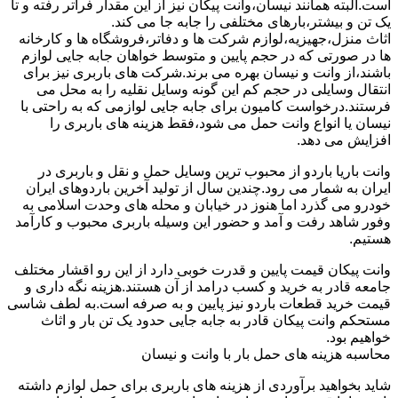
است.البته همانند نیسان،وانت پیکان نیز از این مقدار فراتر رفته و تا
یک تن و بیشتر،بارهای مختلفی را جابه جا می کند.
اثاث منزل،جهیزیه،لوازم شرکت ها و دفاتر،فروشگاه ها و کارخانه
ها در صورتی که در حجم پایین و متوسط خواهان جابه جایی لوازم
باشند،از وانت و نیسان بهره می برند.شرکت های باربری نیز برای
انتقال وسایلی در حجم کم این گونه وسایل نقلیه را به محل می
فرستند.درخواست کامیون برای جابه جایی لوازمی که به راحتی با
نیسان یا انواع وانت حمل می شود،فقط هزینه های باربری را
افزایش می دهد.
وانت باریا باردو از محبوب ترین وسایل حمل و نقل و باربری در
ایران به شمار می رود.چندین سال از تولید آخرین باردوهای ایران
خودرو می گذرد اما هنوز در خیابان و محله های وحدت اسلامی به
وفور شاهد رفت و آمد و حضور این وسیله باربری محبوب و کارآمد
هستیم.
وانت پیکان قیمت پایین و قدرت خوبی دارد از این رو اقشار مختلف
جامعه قادر به خرید و کسب درامد از آن هستند.هزینه نگه داری و
قیمت خرید قطعات باردو نیز پایین و به صرفه است.به لطف شاسی
مستحکم وانت پیکان قادر به جابه جایی حدود یک تن بار و اثاث
خواهیم بود.
محاسبه هزینه های حمل بار با وانت و نیسان
شاید بخواهید برآوردی از هزینه های باربری برای حمل لوازم داشته