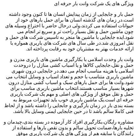
ویژگی های یک شرکت وانت بار حرفه ای
حمل بار و جابجایی از زمان پیدایش انسان ها تا کنون وجود داشته
است.در زمان های گذشته انسان ها برای حمل بارهای خود از
حیوانات استفاده می کردند،ولی درحال حاضر با اختراع وسیله های
چون ماشین حمل و نقل بسیار راحت تر و سریع تر انجام می
شود.ایده جابجایی با ماشین ها منجر به تاسیس شرکت های حمل و
نقل امروزی شد.در طی سال های شرکت های باربری همواره با
ارائه خدمات بهتر به مشتریان خود به رقابت پرداخته اند.
وانت بار وحدت اسلامی با بکارگیری ماشین های باربری مدرن و
حمل و نقل،جابجایی کالاها و یا اسباب کشی منازل را دروحدت
اسلامی با هزینه مناسب انجام می دهد.در جابجایی درون شهری
ماشین باربری متناسب با حجم و تعداد اسباب و وسایل انتخاب می
شود.وانت ها برای حمل بارهای سبک و اسباب کشی منازل درون
شهرها بسیار مناسب هستند.انتخاب ماشین باربری مناسب برای
حمل و نقل موفق از ویژگی های اصلی و مهم یک شرکت باربری
حرفه ای است.یک ماشین باربری خوب باید تجهیزات مربوط به
بسته بندی بار در زمان بارگیری و جابجایی را داشته باشد و از لحاظ
فنی کاملا سالم باشد تا در حین جابجایی ایمنی وسایل بالا باشد.
مشاوره رایگان،بکارگیری افراد کار آزموده در بسته بندی،چیدمان و
تخلیه بارها،ضمانت تحویل سالم و بدون نقص بارها و استفاده از
رانندگان با سابقه هم از ویژگی های یک شرکت باربری موفق