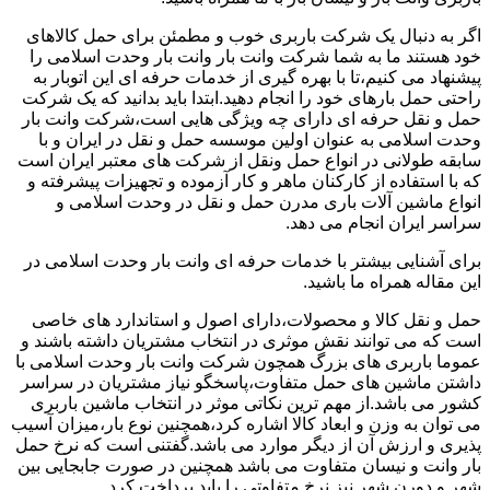
اگر به دنبال یک شرکت باربری خوب و مطمئن برای حمل کالاهای
خود هستند ما به شما شرکت وانت بار وانت بار وحدت اسلامی را
پیشنهاد می کنیم،تا با بهره گیری از خدمات حرفه ای این اتوبار به
راحتی حمل بارهای خود را انجام دهید.ابتدا باید بدانید که یک شرکت
حمل و نقل حرفه ای دارای چه ویژگی هایی است،شرکت وانت بار
وحدت اسلامی به عنوان اولین موسسه حمل و نقل در ایران و با
سابقه طولانی در انواع حمل ونقل از شرکت های معتبر ایران است
که با استفاده از کارکنان ماهر و کار آزموده و تجهیزات پیشرفته و
انواع ماشین آلات باری مدرن حمل و نقل در وحدت اسلامی و
سراسر ایران انجام می دهد.
برای آشنایی بیشتر با خدمات حرفه ای وانت بار وحدت اسلامی در
این مقاله همراه ما باشید.
حمل و نقل کالا و محصولات،دارای اصول و استاندارد های خاصی
است که می توانند نقش موثری در انتخاب مشتریان داشته باشند و
عموما باربری های بزرگ همچون شرکت وانت بار وحدت اسلامی با
داشتن ماشین های حمل متفاوت،پاسخگو نیاز مشتریان در سراسر
کشور می باشد.از مهم ترین نکاتی موثر در انتخاب ماشین باربری
می توان به وزن و ابعاد کالا اشاره کرد،همچنین نوع بار،میزان آسیب
پذیری و ارزش آن از دیگر موارد می باشد.گفتنی است که نرخ حمل
بار وانت و نیسان متفاوت می باشد همچنین در صورت جابجایی بین
شهر و دورن شهر نیز نرخ متفاوتی را باید پرداخت کرد.