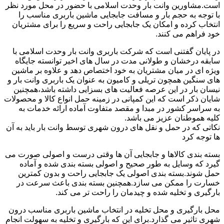
است.مشاورین وانت بار وحدت اسلامی با حضور در محل مورد نظر
با توجه به حجم بار و مسافت جابجایی ماشین باربری مناسب را
انتخاب کرده و امکان یک جابجایی راحت و سریع را برای مشتریان
خود فراهم می کنند.
در پایان گفتنی است که شرکت باربری وانت بار وحدت اسلامی با
سابقه درخشان و طولانی مدت در سال های اخیر توانسته جایگاه
ویژه ای در میان مشتریان به خود اختصاص دهد و علاوه بر ماشین
های سنگین همچون تریلی و کامیون به عنوان یک باربری وانت بار و
نیسان بار در این عرصه فعالیت های بسزایی داشته باشد،همچنین
شایان ذکر است که این کمپانی در زمینه حمل انواع کالا و محصولات
به سراسر کشور در مبدا و مقصد متفاوت آماده ارائه خدمات به
کلیه هموطنان عزیز می باشد.
نکاتی که در حمل و نقل های درون شهری توسط وانت بار باید به آن
ها توجه کرد
بسته بندی کالاها و جابجایی آن ها وقتی درست و اصولی صورت می
گیرد که وسایل به طور صحیح و اصولی بسته بندی شده و آماده
حمل شوند.بسته بندی اصولی یک جابجایی راحت و بدون کمترین
خسارت را ممکن می سازد.همچنین بسته بندی باعث سرعت در
بارگیری و تخلیه شده و چیدمان را راحت تر می کند.
محل بارگیری و محل تخلیه در انتخاب ماشین باربری مناسب درون
شهری تاثیر می گذارد.برای این که بارگیری و تخلیه به سهولت انجام