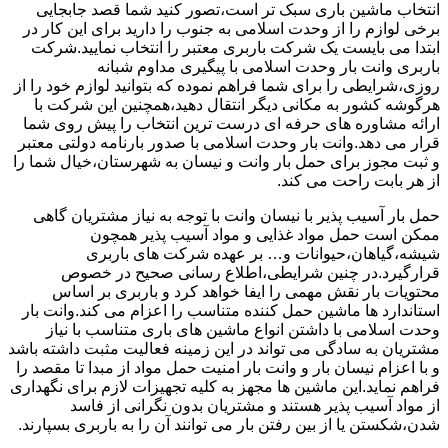
انتخاب ماشین باری سبک تر است،تصور کنید شما قصد جابجایی
برخی لوازم را از وحدت اسلامی به جنوب را دارید برای این کار در
ابتدا می بایست یک شرکت باربری معتبر را انتخاب نمایید.شرکت
باربری وانت بار وحدت اسلامی با پیگیری مداوم شبانه
روزی،شرایطی را برای شما فراهم نموده که بتوانید لوازم خود را از
هرگوشه کشور به مکانی دیگر انتقال دهید،همچنین این شرکت با
ارائه مشاوره های حرفه ای درست ترین انتخاب را پیش روی شما
قرار می دهد.وانت بار وحدت اسلامی با صدور بارنامه دولتی معتبر
و ثبت مجوز برای حمل بار وانت و نیسان به شهرستان،خیال شما را
از هر بابت راحت می کند.
حمل بار آسیب پذیر با نیسان وانت با توجه به نیاز مشتریان گاهی
ممکن است حمل مواد غذایی و مواد آسیب پذیر همچون
شیشه،گیاهان،حیوانات و… بر عهده شرکت های باربری
قرارگیرد.در چنین شرایطی،اطلاع رسانی صحیح در خصوص
محتویات بار نقش مهمی را ایفا خواهد کرد و باربری بر اساس
استاندارد ها ماشین حمل کننده متناسب را اعزام می کند.وانت بار
وحدت اسلامی با داشتن انواع ماشین های باری متناسب با نیاز
مشتریان به سادگی می تواند در این زمینه فعالیت مثبت داشته باشد
و با اعزام نیسان بار و وانت بار امنیت حمل مواد از مبدا تا مقصد را
فراهم نماید.این ماشین ها مجهز به کلیه تجهیزات لازم برای نگهداری
از مواد آسیب پذیر هستند و مشتریان بدون نگرانی از فاسد
شدن،شکستن یا از بین رفتن بار می توانند آن را به باربری بسپارند.