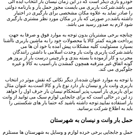
خودرو باری دیگر است که در این زمان نیسان بار انتخاب ایده آلی
می باشد.شرکت باربری می بایست مجوز حمل بار و بارنامه دولتی
را صادر نماید به علاوه مکان مشخصی برای بارگیری در اختیار
داشته باشد.در صورتی که بار در مکان مورد نظر مشتری بارگیری
شود لازم به صدور رسید می باشد.
چنانچه برخی مشتریان بدون توجه به موارد فوق و صرفا به جهت
پرداخت هزینه کمتر کالا یا محصولات خود را به ماشین باربری ناآشنا
بسپارد مسئولیت کلیه مشکلات پیش آمده با خود آن ها می
باشد.شرکت باربری وانت بار وحدت اسلامی با داشتن رانندگان
مجرب و کار آزموده با بسته بندی و بارچینی درست بار از بروز هر
گونه اتفاق غیر مترقبه همچون گمشدن بار،آسیب به کالا و غیره
جلوگیری می کند.
با توجه به موارد عنوان شده،از دیگر نکاتی که نقش موثر در انتخاب
باربری وانت بار و نیسان بار دارد نوع بار و کالا است،به عنوان مثال
برای باربری بار آسیب پذیر استحکام نیسان بار حرف اول را خواهد
زد این در حالی است که برای جابجایی لوازم سبک می توانید از وانت
بار استفاده نمایید.توجه داشته باشید که حتما بار های شکستنی را
باید به اطلاع شرکت برسانید.
حمل بار وانت و نیسان به شهرستان
حمل و جابجایی برخی خرده لوازم و وسایل به شهرستان ها مستلزم