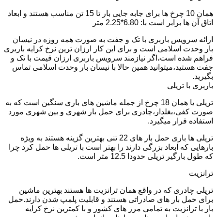
همان 10 چرخ ها برای جابه جایی بار تا 15 تن مناسب هستند و ابعاد
اتاق آن ها برابر است با: 6.80*2.25 متر
ارائه سرویس باربری با تک و جفت به صورت همه روزه در نیسان
بار وحدت اسلامی است و برای این کار ارزان ترین نرخ کرایه باربری
فراهم شده است،اگر نیازمند سرویس باربری ارزان قیمت با تک و
جفت هستید،میتوانید همین حالا با نیسان بار وحدت اسلامی تماس
بگیرید.
باربری با تریلی
تریلی یا همان 18 چرخ از جمله ماشین های باری سنگین است که به
صورت کفی،بغلدار،چادری برای حمل بار شهری و بین شهری مورد
استفاده قرار میگیرد.
تریلی ها باری حمل بار های 22 تنی بهترین گزینه هستند به ویژه
بارهایی که ابعاد بزرگی دارند را بهتر است با تریلی ها حمل کرد چرا
که طول بارگیر تریلی حدودا 12.5 متر است.
ترانزیت
تریلی چادری که در واقع همان ترانزیت ها هستند بهترین ماشین
برای حمل بار های صادراتی هستند و قابلیت پلمپ شدن دارند.حمل
بار با ترانزیت به تمامی مرز های کشور و با کمترین نرخ کرایه