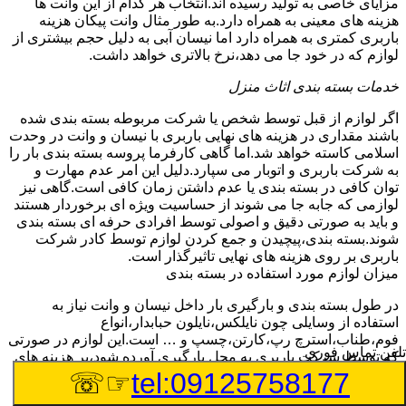
مزایای خاصی به تولید رسیده اند.انتخاب هر کدام از این وانت ها
هزینه های معینی به همراه دارد.به طور مثال وانت پیکان هزینه
باربری کمتری به همراه دارد اما نیسان آبی به دلیل حجم بیشتری از
لوازم که در خود جا می دهد،نرخ بالاتری خواهد داشت.
خدمات بسته بندی اثاث منزل
اگر لوازم از قبل توسط شخص یا شرکت مربوطه بسته بندی شده
باشند مقداری در هزینه های نهایی باربری با نیسان و وانت در وحدت
اسلامی کاسته خواهد شد.اما گاهی کارفرما پروسه بسته بندی بار را
به شرکت باربری و اتوبار می سپارد.دلیل این امر عدم مهارت و
توان کافی در بسته بندی یا عدم داشتن زمان کافی است.گاهی نیز
لوازمی که جابه جا می شوند از حساسیت ویژه ای برخوردار هستند
و باید به صورتی دقیق و اصولی توسط افرادی حرفه ای بسته بندی
شوند.بسته بندی،پیچیدن و جمع کردن لوازم توسط کادر شرکت
باربری بر روی هزینه های نهایی تاثیرگذار است.
میزان لوازم مورد استفاده در بسته بندی
در طول بسته بندی و بارگیری بار داخل نیسان و وانت نیاز به
استفاده از وسایلی چون نایلکس،نایلون حبابدار،انواع
فوم،طناب،استرچ رپ،کارتن،چسپ و … است.این لوازم در صورتی
تلفن تماس فوری
که توسط شرکت باربری به محل بارگیری آورده شود،بر هزینه های
نهایی می افزاید.
☞☏
tel:09125758177
چیدمان بار و اثاث