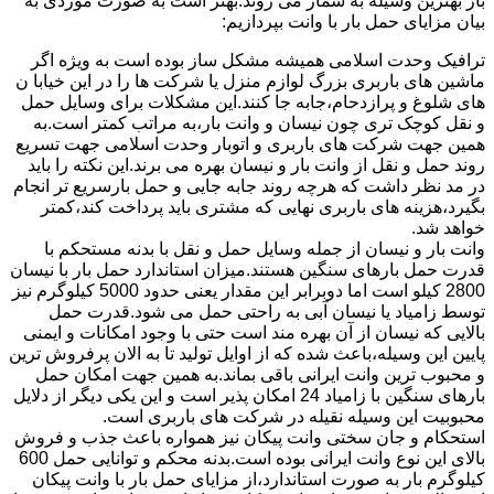
بار بهترین وسیله به شمار می روند.بهتر است به صورت موردی به
بیان مزایای حمل بار با وانت بپردازیم:
ترافیک وحدت اسلامی همیشه مشکل ساز بوده است به ویژه اگر
ماشین های باربری بزرگ لوازم منزل یا شرکت ها را در این خیابا ن
های شلوغ و پرازدحام،جابه جا کنند.این مشکلات برای وسایل حمل
و نقل کوچک تری چون نیسان و وانت بار،به مراتب کمتر است.به
همین جهت شرکت های باربری و اتوبار وحدت اسلامی جهت تسریع
روند حمل و نقل از وانت بار و نیسان بهره می برند.این نکته را باید
در مد نظر داشت که هرچه روند جابه جایی و حمل بارسریع تر انجام
بگیرد،هزینه های باربری نهایی که مشتری باید پرداخت کند،کمتر
خواهد شد.
وانت بار و نیسان از جمله وسایل حمل و نقل با بدنه مستحکم با
قدرت حمل بارهای سنگین هستند.میزان استاندارد حمل بار با نیسان
2800 کیلو است اما دوبرابر این مقدار یعنی حدود 5000 کیلوگرم نیز
توسط زامیاد یا نیسان آبی به راحتی حمل می شود.قدرت حمل
بالایی که نیسان از آن بهره مند است حتی با وجود امکانات و ایمنی
پایین این وسیله،باعث شده که از اوایل تولید تا به الان پرفروش ترین
و محبوب ترین وانت ایرانی باقی بماند.به همین جهت امکان حمل
بارهای سنگین با زامیاد 24 امکان پذیر است و این یکی دیگر از دلایل
محبوبیت این وسیله نقیله در شرکت های باربری است.
استحکام و جان سختی وانت پیکان نیز همواره باعث جذب و فروش
بالای این نوع وانت ایرانی بوده است.بدنه محکم و توانایی حمل 600
کیلوگرم بار به صورت استاندارد،از مزایای حمل بار با وانت پیکان