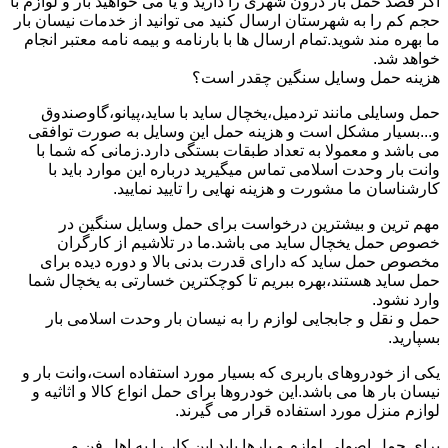
اگر قصد حمل بار درون شهری را دارید و یا می خواهید بار و لوازم با
حجم کم را به شهرستان ارسال کنید می توانید از خدمات نیسان بار
ما بهره مند شوید.تمام ارسال ها با بارنامه و بیمه نامه معتبر انجام
خواهد شد.
هزینه حمل وسایل سنگین چقدر است؟
حمل وسایلی مانند تردمیل،یخچال ساید با ساید،پیانو،گاوصندوق
و...بسیار مشکل است و هزینه حمل این وسایل به صورت توافقی
می باشد و معمولا به تعداد طبقات بستگی دارد.زمانی که شما با
وانت بار وحدت اسلامی تماس میگیرید درباره این موارد باید با
کارشناسان ما مشورت و هزینه نهایی را تایید نمایید.
مهم ترین و بیشترین درخواست برای حمل وسایل سنگین در
خصوص حمل یخچال ساید می باشد.ما در تلاشیم از کارگران
مخصوص حمل ساید که دارای قدرت بدنی بالا و دوره دیده برای
حمل ساید هستند،بهره ببریم تا کوچکترین خسارتی به یخچال شما
وارد نشود.
حمل و نقل و جابجایی لوازم را به نیسان بار وحدت اسلامی بار
بسپارید.
یکی از خودروهای باربری که بسیار مورد استفاده است،وانت بار و
نیسان بار ها می باشد.این خودروها برای حمل انواع کالا و اثاثیه و
لوازم منزل مورد استفاده قرار می گیرند.
برای حمل اصولی لوازم و بارها باید این کار را به اهل فن و