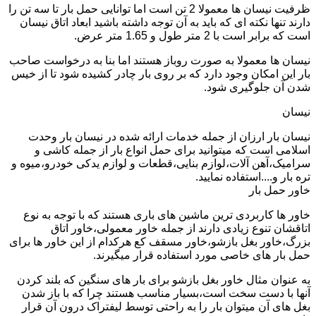
ظرفیت نیسان ها معمولا 2 تن است اما توانایی حمل بار تا سه تن را
دارند تنها نکته ای که باید به آن توجه داشته باشید ابعاد اتاق نیسان
است که برابر است با 2 متر طول و 1.65 متر عرض.
نیسان ها معمولا به صورت روباز هستند اما بنا به درخواست صاحب
بار این امکان وجود دارد که بر روی بار چادر کشیده شود تا از خیس
شدن آن جلوگیری شود.
نیسان
نیسان بار ارزان از جمله خدمات ارائه شده در نیسان بار وحدت
اسلامی است که میتوانید برای حمل انواع بار از جمله کاشی و
سرامیک،آهن آلات،لوازم بنایی،قطعات و لوازم یدکی خودرو،میوه و
تره بار و....استفاده نمایید.
خاور حمل بار
خاور ها کاربردی ترین ماشین های باری هستند که با توجه به نوع
اتاقشان تنوع زیادی دارند از جمله خاور معمولی،خاور اتاق
بزرگ،خاور بغل بازشو،خاور مسقف کع هرکدام از این خاور ها برای
حمل بار های خاصی مورد استفاده قرار میگیرند.
به عنوان مثال خاور بغل بازشو برای بار های سنگین که بلند کردن
آنها با دست سخت است،بسیار مناسب هستند چرا که با باز شدن
بغل های آن میتوان بار را به راحتی توسط لیفتراک درون آن قرار