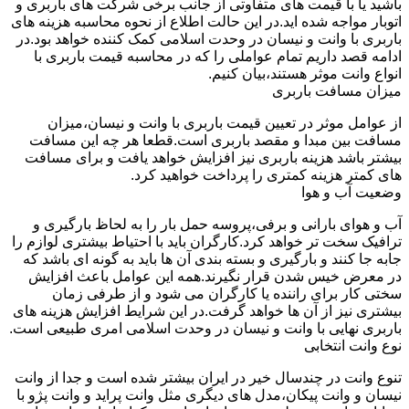
باشید یا با قیمت های متفاوتی از جانب برخی شرکت های باربری و
اتوبار مواجه شده اید.در این حالت اطلاع از نحوه محاسبه هزینه های
باربری با وانت و نیسان در وحدت اسلامی کمک کننده خواهد بود.در
ادامه قصد داریم تمام عواملی را که در محاسبه قیمت باربری با
انواع وانت موثر هستند،بیان کنیم.
میزان مسافت باربری
از عوامل موثر در تعیین قیمت باربری با وانت و نیسان،میزان
مسافت بین مبدا و مقصد باربری است.قطعا هر چه این مسافت
بیشتر باشد هزینه باربری نیز افزایش خواهد یافت و برای مسافت
های کمتر هزینه کمتری را پرداخت خواهید کرد.
وضعیت آب و هوا
آب و هوای بارانی و برفی،پروسه حمل بار را به لحاظ بارگیری و
ترافیک سخت تر خواهد کرد.کارگران باید با احتیاط بیشتری لوازم را
جابه جا کنند و بارگیری و بسته بندی آن ها باید به گونه ای باشد که
در معرض خیس شدن قرار نگیرند.همه این عوامل باعث افزایش
سختی کار برای راننده یا کارگران می شود و از طرفی زمان
بیشتری نیز از آن ها خواهد گرفت.در این شرایط افزایش هزینه های
باربری نهایی با وانت و نیسان در وحدت اسلامی امری طبیعی است.
نوع وانت انتخابی
تنوع وانت در چندسال خیر در ایران بیشتر شده است و جدا از وانت
نیسان و وانت پیکان،مدل های دیگری مثل وانت پراید و وانت پژو با