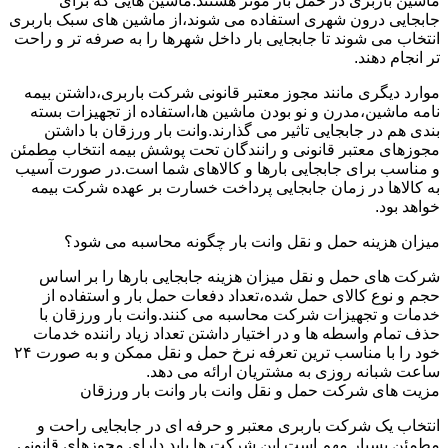
ماشین باربری در حمل بار موثر هستند.ماشین هایی که برای
جابجایی درون شهری استفاده می شوند،از ماشین های سبک باربری
انتخاب می شوند تا جابجایی بار داخل شهرها را به صرفه تر و راحت
تر انجام دهند.
موارد دیگری مانند مجوز معتبر قانونی شرکت باربری،داشتن بیمه
نامه ماشین،مدرن و نو بودن ماشین ها،استفاده از تجهیزات بسته
بندی هم در جابجایی تاثیر می گذارند.وانت بار ورزقان با داشتن
مجوزهای معتبر قانونی و رانندگان تحت پوشش بیمه انتخاب مطمئن
و مناسب برای جابجایی بارها و کالاهای شما است.در صورت آسیب
به کالاها در زمان جابجایی پرداخت خسارت بر عهده شرکت بیمه
خواهد بود.
میزان هزینه حمل و نقل وانت بار چگونه محاسبه می شود؟
شرکت های حمل و نقل میزان هزینه جابجایی بارها را بر اساس
حجم و نوع کالای حمل شده،تعداد دفعات حمل بار و استفاده از
خدمات و تجهیزات شرکت محاسبه می کنند.وانت بار ورزقان با
حذف تمام واسطه ها و در اختیار داشتن تعداد زیاد راننده خدمات
خود را با مناسب ترین تعرفه نرخ حمل و نقل ممکن و به صورت ۲۴
ساعت شبانه روزی به مشتریان ارائه می دهد.
مزیت های شرکت حمل و نقل وانت بار وانت بار ورزقان
انتخاب یک شرکت باربری معتبر و حرفه ای در جابجایی راحت و
مطمئن بسیار مهم است.این شرکت ها باید دارای مجوزهای قانونی