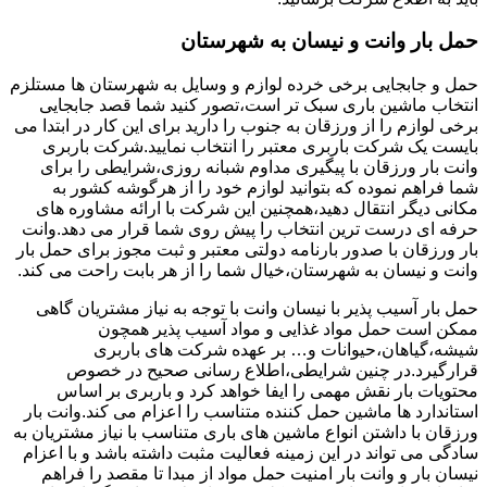
حمل بار وانت و نیسان به شهرستان
حمل و جابجایی برخی خرده لوازم و وسایل به شهرستان ها مستلزم
انتخاب ماشین باری سبک تر است،تصور کنید شما قصد جابجایی
برخی لوازم را از ورزقان به جنوب را دارید برای این کار در ابتدا می
بایست یک شرکت باربری معتبر را انتخاب نمایید.شرکت باربری
وانت بار ورزقان با پیگیری مداوم شبانه روزی،شرایطی را برای
شما فراهم نموده که بتوانید لوازم خود را از هرگوشه کشور به
مکانی دیگر انتقال دهید،همچنین این شرکت با ارائه مشاوره های
حرفه ای درست ترین انتخاب را پیش روی شما قرار می دهد.وانت
بار ورزقان با صدور بارنامه دولتی معتبر و ثبت مجوز برای حمل بار
وانت و نیسان به شهرستان،خیال شما را از هر بابت راحت می کند.
حمل بار آسیب پذیر با نیسان وانت با توجه به نیاز مشتریان گاهی
ممکن است حمل مواد غذایی و مواد آسیب پذیر همچون
شیشه،گیاهان،حیوانات و… بر عهده شرکت های باربری
قرارگیرد.در چنین شرایطی،اطلاع رسانی صحیح در خصوص
محتویات بار نقش مهمی را ایفا خواهد کرد و باربری بر اساس
استاندارد ها ماشین حمل کننده متناسب را اعزام می کند.وانت بار
ورزقان با داشتن انواع ماشین های باری متناسب با نیاز مشتریان به
سادگی می تواند در این زمینه فعالیت مثبت داشته باشد و با اعزام
نیسان بار و وانت بار امنیت حمل مواد از مبدا تا مقصد را فراهم