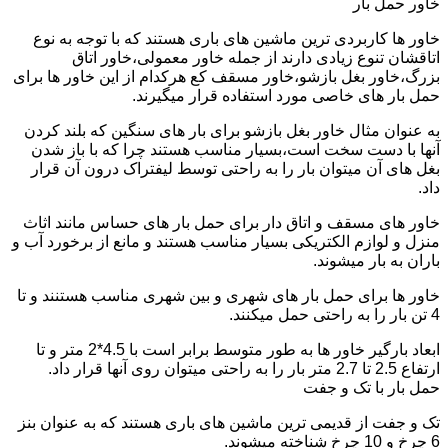
خاور حمل بار
خاور ها کاربردی ترین ماشین های باری هستند که با توجه به نوع
اتاقشان تنوع زیادی دارند از جمله خاور معمولی،خاور اتاق
بزرگ،خاور بغل بازشو،خاور مسقف کع هرکدام از این خاور ها برای
حمل بار های خاصی مورد استفاده قرار میگیرند.
به عنوان مثال خاور بغل بازشو برای بار های سنگین که بلند کردن
آنها با دست سخت است،بسیار مناسب هستند چرا که با باز شدن
بغل های آن میتوان بار را به راحتی توسط لیفتراک درون آن قرار
داد.
خاور های مسقف و اتاق دار برای حمل بار های حساس مانند اثاث
منزل و لوازم الکتریکی بسیار مناسب هستند و مانع از برخورد آب و
باران به بار میشوند.
خاور ها برای حمل بار های شهری و بین شهری مناسب هستنند و تا
4 تن بار را به راحتی حمل میکنند.
ابعاد بارگیر خاور ها به طور متوسط برابر است با 4.5*2 متر و تا
ارتفاع 2.5 تا 2.7 متر بار را به راحتی میتوان روی آنها قرار داد.
حمل بار با تک و جفت
تک و جفت از قدیمی ترین ماشین های باری هستند که به عنوان بنز
6 چرخ و 10 چرخ شناخته میشوند.