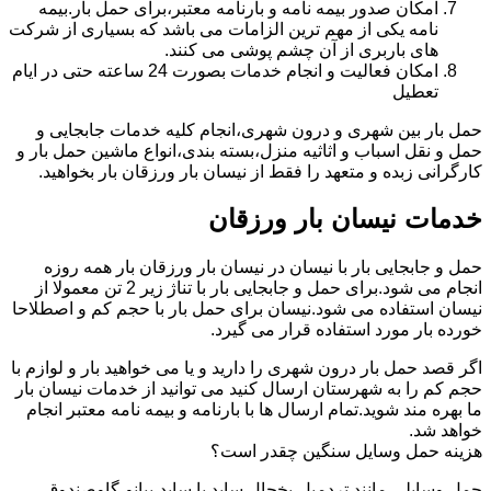
امکان صدور بیمه نامه و بارنامه معتبر،برای حمل بار.بیمه
نامه یکی از مهم ترین الزامات می باشد که بسیاری از شرکت
های باربری از آن چشم پوشی می کنند.
امکان فعالیت و انجام خدمات بصورت 24 ساعته حتی در ایام
تعطیل
حمل بار بین شهری و درون شهری،انجام کلیه خدمات جابجایی و
حمل و نقل اسباب و اثاثیه منزل،بسته بندی،انواع ماشین حمل بار و
کارگرانی زبده و متعهد را فقط از نیسان بار ورزقان بار بخواهید.
خدمات نیسان بار ورزقان
حمل و جابجایی بار با نیسان در نیسان بار ورزقان بار همه روزه
انجام می شود.برای حمل و جابجایی بار با تناژ زیر 2 تن معمولا از
نیسان استفاده می شود.نیسان برای حمل بار با حجم کم و اصطلاحا
خورده بار مورد استفاده قرار می گیرد.
اگر قصد حمل بار درون شهری را دارید و یا می خواهید بار و لوازم با
حجم کم را به شهرستان ارسال کنید می توانید از خدمات نیسان بار
ما بهره مند شوید.تمام ارسال ها با بارنامه و بیمه نامه معتبر انجام
خواهد شد.
هزینه حمل وسایل سنگین چقدر است؟
حمل وسایلی مانند تردمیل،یخچال ساید با ساید،پیانو،گاوصندوق