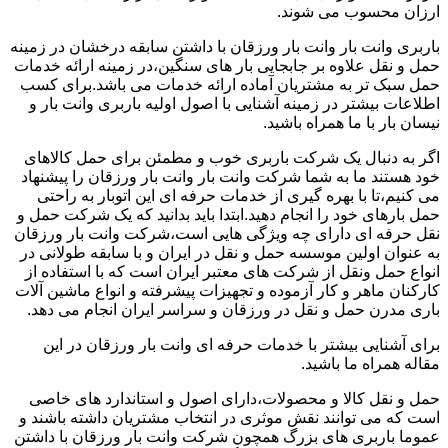
ارزان محسوب می شوند.
باربری وانت بار وانت بار ورزقان با داشتن سابقه درخشان در زمینه
حمل و نقل علاوه بر جابجایی بار های سنگین،در زمینه ارائه خدمات
حمل سبک تر به مشتریان آماده ارائه خدمات می باشد.برای کسب
اطلاعات بیشتر در زمینه آشنایی با اصول اولیه باربری وانت بار و
نیسان بار با ما همراه باشید.
اگر به دنبال یک شرکت باربری خوب و مطمئن برای حمل کالاهای
خود هستند ما به شما شرکت وانت بار وانت بار ورزقان را پیشنهاد
می کنیم،تا با بهره گیری از خدمات حرفه ای این اتوبار به راحتی
حمل بارهای خود را انجام دهید.ابتدا باید بدانید که یک شرکت حمل و
نقل حرفه ای دارای چه ویژگی هایی است،شرکت وانت بار ورزقان
به عنوان اولین موسسه حمل و نقل در ایران و با سابقه طولانی در
انواع حمل ونقل از شرکت های معتبر ایران است که با استفاده از
کارکنان ماهر و کار آزموده و تجهیزات پیشرفته و انواع ماشین آلات
باری مدرن حمل و نقل در ورزقان و سراسر ایران انجام می دهد.
برای آشنایی بیشتر با خدمات حرفه ای وانت بار ورزقان در این
مقاله همراه ما باشید.
حمل و نقل کالا و محصولات،دارای اصول و استاندارد های خاصی
است که می توانند نقش موثری در انتخاب مشتریان داشته باشند و
عموما باربری های بزرگ همچون شرکت وانت بار ورزقان با داشتن