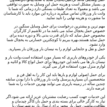
و...بسیار مشکل است و هزینه حمل این وسایل به صورت توافقی
می باشد و معمولا به تعداد طبقات بستگی دارد.زمانی که شما با
وانت بار ورزقان تماس میگیرید درباره این موارد باید با کارشناسان
ما مشورت و هزینه نهایی را تایید نمایید.
مهم ترین و بیشترین درخواست برای حمل وسایل سنگین در
خصوص حمل یخچال ساید می باشد.ما در تلاشیم از کارگران
مخصوص حمل ساید که دارای قدرت بدنی بالا و دوره دیده برای
حمل ساید هستند،بهره ببریم تا کوچکترین خسارتی به یخچال شما
وارد نشود.
حمل و نقل و جابجایی لوازم را به نیسان بار ورزقان بار بسپارید.
یکی از خودروهای باربری که بسیار مورد استفاده است،وانت بار و
نیسان بار ها می باشد.این خودروها برای حمل انواع کالا و اثاثیه و
لوازم منزل مورد استفاده قرار می گیرند.
برای حمل اصولی لوازم و بارها باید این کار را به اهل فن و
متخصصین آن بسپارید.پرسنل وانت بار ورزقان با دارا بودن سابقه
چندین ساله در زمینه باربری می توانند بهترین خدمات را به شما
عرضه دارند.
این خدمات جهت کسب رضایت مشتریان عزیز ارائه می شود.اگر
نیاز به کارگر خالی برای بسته بندی و حمل بار،کاگر چیدمان و
نظافت،ماشین حمل بار مجهز برای ارسال بار به شهرستان یا