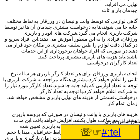
نهایی می افزاید.
چیدمان بار و اثاث
گاهی لوازمی که توسط وانت و نیسان در ورزقان به نقاط مختلف
جابه جا می شوند،بنا به درخواست مشتری چیدمان آن ها نیز توسط
شرکت باربری انجام می گیرد.شرکت های اتوبار و باربری
ورزقان،افرادی را به این منظور آموزش می دهند.این افراد سریع و
در کمال دقت لوازم را طبق سلیقه مشتری در مکان خود قرار می
دهند.در صورتی که افراد خواهان برخورداری از این خدمات
باشند،باید هزینه های باربری بیشتری پرداخت کنند.
تعداد کارگران درخواستی
اتحادیه باربری ورزقان برای هر تعداد کارگر باربری هر ساله نرخ
ثابتی را اعلام خواهد کرد.مشتری هنگام مراجعه به شرکت باربری با
توجه به تعداد لوازمی که باید جابه جا شوند،تعداد کارگر مورد نیاز را
به شرکت اعلام خواهد کرد.با توجه به تعداد کارگر
درخواستی،قسمتی از هزینه های نهایی باربری مشخص خواهد شد.
زمان اتمام کار
هزینه های باربری با وانت و نیسان در صورتی که پروسه باربری
بیشتر از سه ساعت طول بکشد،افزایش خواهد یافت.این مدت
تلفن تماس فوری
زمان به صورت استادندارد توسط اتحادیه باربری تعیین شده
☞☏
tel:#
است.عواملی مثل آب وهوا،ترافیک،شرایط جغرافیایی مبدا یا حجم
زیاد لوازم ممکن است باعث افزایش مدت زمان بارگیری و باربری