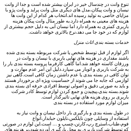
تنوع وانت در چندسال خیر در ایران بیشتر شده است و جدا از وانت
نیسان و وانت پیکان،مدل های دیگری مثل وانت پراید و وانت پژو با
مزایای خاصی به تولید رسیده اند.انتخاب هر کدام از این وانت ها
هزینه های معینی به همراه دارد.به طور مثال وانت پیکان هزینه
باربری کمتری به همراه دارد اما نیسان آبی به دلیل حجم بیشتری از
لوازم که در خود جا می دهد،نرخ بالاتری خواهد داشت.
خدمات بسته بندی اثاث منزل
اگر لوازم از قبل توسط شخص یا شرکت مربوطه بسته بندی شده
باشند مقداری در هزینه های نهایی باربری با نیسان و وانت در
ورزقان کاسته خواهد شد.اما گاهی کارفرما پروسه بسته بندی بار را
به شرکت باربری و اتوبار می سپارد.دلیل این امر عدم مهارت و
توان کافی در بسته بندی یا عدم داشتن زمان کافی است.گاهی نیز
لوازمی که جابه جا می شوند از حساسیت ویژه ای برخوردار هستند
و باید به صورتی دقیق و اصولی توسط افرادی حرفه ای بسته بندی
شوند.بسته بندی،پیچیدن و جمع کردن لوازم توسط کادر شرکت
باربری بر روی هزینه های نهایی تاثیرگذار است.
میزان لوازم مورد استفاده در بسته بندی
در طول بسته بندی و بارگیری بار داخل نیسان و وانت نیاز به
استفاده از وسایلی چون نایلکس،نایلون حبابدار،انواع
فوم،طناب،استرچ رپ،کارتن،چسپ و … است.این لوازم در صورتی
که توسط شرکت باربری به محل بارگیری آورده شود،بر هزینه های