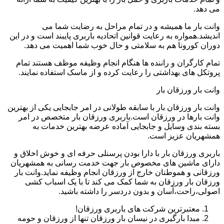
می دهد.
وانت بار ما همیشه و در تمام مراحل به رضایت شما می
اندیشد.همواره به رعایت قوانین اتحادیه باربری پایبند است و در این
دوران کورونا هم به سلامتی و حال خوب شما اهمیت می دهد.
تمام کارگران و راننده ها هنگام انجام وظیفه موظف هستند تمام
پروتکل های بهداشتی را رعایت کرده و از ماسک استفاده نمایند.
وانت بار ورزقان بار
وانت بار ورزقان بار با سابقه طولانی در امر جابجایی یکی از بهترین
وانت بارها در ورزقان است.باربری ورزقان بار متخصص در امر
بسته بندی وسایل و جابجایی آماده عرضه بهترین خدمات به
همشهریان عزیز است.
باربری ورزقان بار با دارا بودن پرسنلی حرفه ای و خوش اخلاق و
دارای ماشین های مخصوص بار جهت خدمت رسانی به همشهریان
ورزقانی و هموطنان خارج از ورزقان انجام وظیفه نماید.وانت بار
ورزقان بار ورزقان به شما کمک می کند تا با یک اسباب کشی
اصولی،راحت،آسان و بدون دردسر را داشته باشید.
معتبرترین شرکت های باربری ورزقان!
مبدا بارگیری در نیسان بار ورزقان تنها از ورزقان و حومه