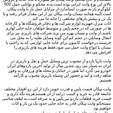
بالای این نوع وانت ایرانی بوده است.بدنه محکم و توانایی حمل 600
کیلوگرم بار به صورت استاندارد،از مزایای حمل بار با وانت پیکان
است.البته همانند نیسان،وانت پیکان نیز از این مقدار فراتر رفته و تا
یک تن و بیشتر،بارهای مختلفی را جابه جا می کند.
اثاث منزل،جهیزیه،لوازم شرکت ها و دفاتر،فروشگاه ها و کارخانه
ها در صورتی که در حجم پایین و متوسط خواهان جابه جایی لوازم
باشند،از وانت و نیسان بهره می برند.شرکت های باربری نیز برای
انتقال وسایلی در حجم کم این گونه وسایل نقلیه را به محل می
فرستند.درخواست کامیون برای جابه جایی لوازمی که به راحتی با
نیسان یا انواع وانت حمل می شود،فقط هزینه های باربری را
افزایش می دهد.
وانت باریا باردو از محبوب ترین وسایل حمل و نقل و باربری در
ایران به شمار می رود.چندین سال از تولید آخرین باردوهای ایران
خودرو می گذرد اما هنوز در خیابان و محله های ورزقان به وفور
شاهد رفت و آمد و حضور این وسیله باربری محبوب و کارآمد
هستیم.
وانت پیکان قیمت پایین و قدرت خوبی دارد از این رو اقشار مختلف
جامعه قادر به خرید و کسب درامد از آن هستند.هزینه نگه داری و
قیمت خرید قطعات باردو نیز پایین و به صرفه است.به لطف شاسی
مستحکم وانت پیکان قادر به جابه جایی حدود یک تن بار و اثاث
خواهیم بود.
محاسبه هزینه های حمل بار با وانت و نیسان