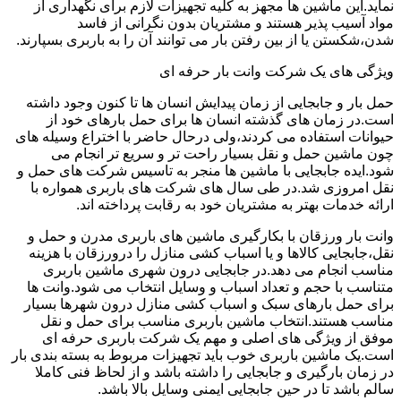
نماید.این ماشین ها مجهز به کلیه تجهیزات لازم برای نگهداری از
مواد آسیب پذیر هستند و مشتریان بدون نگرانی از فاسد
شدن،شکستن یا از بین رفتن بار می توانند آن را به باربری بسپارند.
ویژگی های یک شرکت وانت بار حرفه ای
حمل بار و جابجایی از زمان پیدایش انسان ها تا کنون وجود داشته
است.در زمان های گذشته انسان ها برای حمل بارهای خود از
حیوانات استفاده می کردند،ولی درحال حاضر با اختراع وسیله های
چون ماشین حمل و نقل بسیار راحت تر و سریع تر انجام می
شود.ایده جابجایی با ماشین ها منجر به تاسیس شرکت های حمل و
نقل امروزی شد.در طی سال های شرکت های باربری همواره با
ارائه خدمات بهتر به مشتریان خود به رقابت پرداخته اند.
وانت بار ورزقان با بکارگیری ماشین های باربری مدرن و حمل و
نقل،جابجایی کالاها و یا اسباب کشی منازل را درورزقان با هزینه
مناسب انجام می دهد.در جابجایی درون شهری ماشین باربری
متناسب با حجم و تعداد اسباب و وسایل انتخاب می شود.وانت ها
برای حمل بارهای سبک و اسباب کشی منازل درون شهرها بسیار
مناسب هستند.انتخاب ماشین باربری مناسب برای حمل و نقل
موفق از ویژگی های اصلی و مهم یک شرکت باربری حرفه ای
است.یک ماشین باربری خوب باید تجهیزات مربوط به بسته بندی بار
در زمان بارگیری و جابجایی را داشته باشد و از لحاظ فنی کاملا
سالم باشد تا در حین جابجایی ایمنی وسایل بالا باشد.