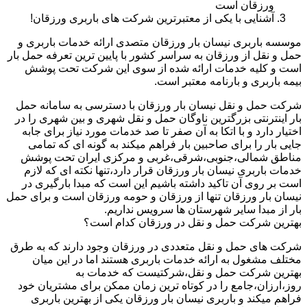
ورزقان است
آشنایی با یکی از معتبرترین شرکت های باربری ورزقان!
موسسه باربری نیسان بار ورزقان متصدی ارائه خدمات باربری و
حمل و نقل از ورزقان به سراسر کشور با پایین ترین تعرفه حمل بار
است و کلیه خدمات ارائه شده از سوی این شرکت تحت پوشش
بیمه باربری و بارنامه معتبر است.
شرکت حمل و نقل نیسان بار ورزقان با دسترسی به سامانه حمل
بار اینترنتی بزرگترین ناوگان حمل و نقل شهری و بین شهری را در
اختیار دارد و با اتکا به آن صفر تا صد خدمات مورد نیاز برای جابه
جایی بار را برای صاحبین بار فراهم میکند به گونه ای که تمامی
مناطق شمالی،جنوبی،شرقی،غربی و مرکزی ایران تحت پوشش
خدمات باربری نیسان بار ورزقان قرار دارد،تنها نکته ای که لازم
است بر روی آن تاکید داشته باشیم این است که مبدا بارگیری در
نیسان بار ورزقان تنها از ورزقان و حومه ورزقان است و برای حمل
بار از مبدا سایر شهرستان ها سرویس نداریم.
بهترین شرکت حمل و نقل در ورزقان کدام است؟
شرکت های حمل و نقل متعددی در ورزقان وجود دارند که به طرق
مختلف مشغول به ارائه خدمات باربری هستند اما در این میان
بهترین شرکت حمل و نقل،شرکتیست که خدمات به
روز،ارزان،جامع را در کوتاه ترین زمان ممکن برای مشتریان خود
فراهم میکند و باربری نیسان بار ورزقان یکی از بهترین باربری