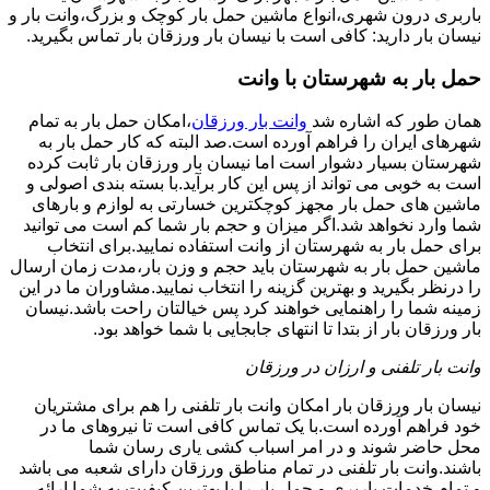
باربری درون شهری،انواع ماشین حمل بار کوچک و بزرگ،وانت بار و
نیسان بار دارید: کافی است با نیسان بار ورزقان بار تماس بگیرید.
حمل بار به شهرستان با وانت
همان طور که اشاره شد
وانت بار ورزقان
،امکان حمل بار به تمام
شهرهای ایران را فراهم آورده است.صد البته که کار حمل بار به
شهرستان بسیار دشوار است اما نیسان بار ورزقان بار ثابت کرده
است به خوبی می تواند از پس این کار برآید.با بسته بندی اصولی و
ماشین های حمل بار مجهز کوچکترین خسارتی به لوازم و بارهای
شما وارد نخواهد شد.اگر میزان و حجم بار شما کم است می توانید
برای حمل بار به شهرستان از وانت استفاده نمایید.برای انتخاب
ماشین حمل بار به شهرستان باید حجم و وزن بار،مدت زمان ارسال
را درنظر بگیرید و بهترین گزینه را انتخاب نمایید.مشاوران ما در این
زمینه شما را راهنمایی خواهند کرد پس خیالتان راحت باشد.نیسان
بار ورزقان بار از بتدا تا انتهای جابجایی با شما خواهد بود.
وانت بار تلفنی و ارزان در ورزقان
نیسان بار ورزقان بار امکان وانت بار تلفنی را هم برای مشتریان
خود فراهم آورده است.با یک تماس کافی است تا نیروهای ما در
محل حاضر شوند و در امر اسباب کشی یاری رسان شما
باشند.وانت بار تلفنی در تمام مناطق ورزقان دارای شعبه می باشد
و تمام خدمات باربری و حمل بار را با بهترین کیفیت به شما ارائه