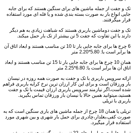
تک و جفت از جمله ماشین های برای سنگین هستند که برای جابه
جایی انواع بار به صورت بسته بندی شده و یا فله ای مورد استفاده
قرار میگرفتند.
تک و جفت دوماشین باربری هستند که شباهت زیادی به هم دیگر
دارند با این تفاوت که جفت 5 تن بیشتر از تک بار حمل میکند.
6 چرخ ها برای جابه جایی بار تا 10 تن مناسب هستند و ابعاد اتاق آن
ها برابر است با: 5.80*2.20 متر
همان 10 چرخ ها برای جابه جایی بار تا 15 تن مناسب هستند و ابعاد
اتاق آن ها برابر است با: 6.80*2.25 متر
ارائه سرویس باربری با تک و جفت به صورت همه روزه در نیسان
بار ورزقان است و برای این کار ارزان ترین نرخ کرایه باربری فراهم
شده است،اگر نیازمند سرویس باربری ارزان قیمت با تک و جفت
هستید،میتوانید همین حالا با نیسان بار ورزقان تماس بگیرید.
باربری با تریلی
تریلی یا همان 18 چرخ از جمله ماشین های باری سنگین است که به
صورت کفی،بغلدار،چادری برای حمل بار شهری و بین شهری مورد
استفاده قرار میگیرد.
تریلی ها باری حمل بار های 22 تنی بهترین گزینه هستند به ویژه