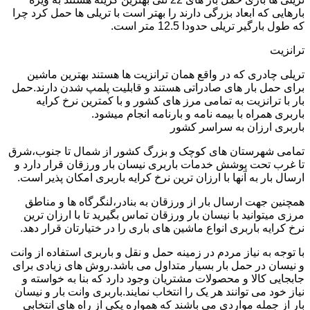
بارهایی که ابعاد بزرگی دارند را بهتر است با تریلی ها حمل کرد چرا
که طول بارگیر تریلی حدودا 12.5 متر است.
ترانزیت
تریلی چادری که در واقع همان ترانزیت ها هستند بهترین ماشین
برای حمل بار های صادراتی هستند و قابلیت پلمپ شدن دارند.حمل
بار با ترانزیت به تمامی مرز های کشور و با کمترین نرخ کرایه
باربری همراه با بیمه نامه و بارنامه انجام میشود.
باربری ارزان به سراسر کشور
تمامی شهرستان های کوچک و بزرگ کشور از شمال تا جنوب،شرق
تا غرب تحت پوشش خدمات باربری نیسان بار ورزقان قرار دارد و
ارسال بار به آنها با ارزان ترین نرخ کرایه باربری امکان پذیر است.
همچنین جهت ارسال بار از ورزقان به بنادر،لنگرگاه ها و مناطق
مرزی میتوانید با نیسان بار ورزقان تماس بگیرید تا با ارزان ترین
نرخ کرایه باربری انواع ماشین های باری را در ختیارتان قرار دهد.
با توجه به نیاز مردم در زمینه حمل و نقل و باربری استفاده از وانت
و نیسان در حمل بار بسیار متداول می باشد.روش های زیادی برای
جابجایی کالا و محصولات مشتریان وجود دارد که بنا به خواسته و
نیاز خود می توانند هر یک را انتخاب نمایند.باربری وانت بار و نیسان
بار از جمله مواردی می باشند که همواره یکی از راه های انتخابی