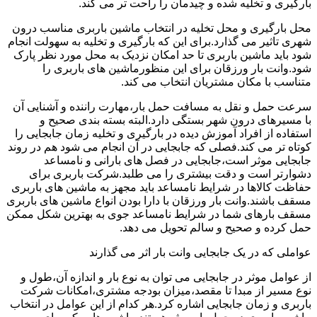
بارگیری و تخلیه شده و چیدمان را راحت تر می کند.
محل بارگیری و محل تخلیه در انتخاب ماشین باربری مناسب درون
شهری تاثیر می گذارد.برای این که بارگیری و تخلیه به سهولت انجام
شود باید ماشین باربری تا حد امکان نزدیک به محل مورد نظر پارک
شود.وانت بار ورزقان برای این منظورماشین های باربری را
متناسب با مکان مشتریان انتخاب می کند.
سرعت حمل و نقل به مسافت حمل بار،مهارت راننده و آشنایی آن
با مسیرهای درون شهر بستگی دارد.البته بسته بندی صحیح و
استفاده از افراد آموزش دیده در بارگیری و تخلیه زمان جابجایی را
کوتاه تر می کند.فصلی که جابجایی در آن انجام می شود هم در روند
جابجایی موثر است،جابجایی در فصل های بارانی و نامساعد
دشوارتر است و دقت بیشتری را می طلبد.شرکت باربری برای
حفاظت کالاها در شرایط نامساعد باید مجهز به ماشین های باربری
مسقف باشند.وانت بار ورزقان با دارا بودن انواع ماشین های باربری
مسقف بارهای شما در شرایط نامساعد جوی به بهترین شکل ممکن
حمل کرده و صحیح و سالم تحویل می دهد.
عواملی که در یک جابجایی وانت بار اثر می گذارند
از عوامل موثر در جابجایی می توان به نوع بار و اندازه آن،طول و
نوع مسیر از مبدا تا مقصد،میزان بودجه مشتری،امکانات شرکت
باربری و زمان جابجایی اشاره کرد.هر کدام از این عوامل در انتخاب