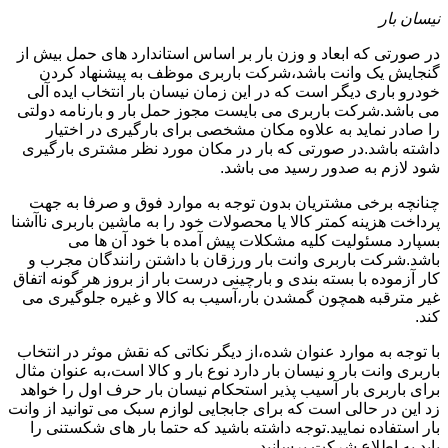
نیسان بار
در صورتی که ابعاد و وزن بار بر اساس استاندارد های حمل بیش از
گنجایش یک وانت باشد،شرکت باربری موظف به پیشنهاد کردن
خودرو باری دیگر است که در این زمان نیسان بار انتخاب ایده آلی
می باشد.شرکت باربری می بایست مجوز حمل بار و بارنامه دولتی
را صادر نماید به علاوه مکان مشخصی برای بارگیری در اختیار
داشته باشد.در صورتی که بار در مکان مورد نظر مشتری بارگیری
شود لازم به صدور رسید می باشد.
چنانچه برخی مشتریان بدون توجه به موارد فوق و صرفا به جهت
پرداخت هزینه کمتر کالا یا محصولات خود را به ماشین باربری ناآشنا
بسپارد مسئولیت کلیه مشکلات پیش آمده با خود آن ها می
باشد.شرکت باربری وانت بار ورزقان با داشتن رانندگان مجرب و
کار آزموده با بسته بندی و بارچینی درست بار از بروز هر گونه اتفاق
غیر مترقبه همچون گمشدن بار،آسیب به کالا و غیره جلوگیری می
کند.
با توجه به موارد عنوان شده،از دیگر نکاتی که نقش موثر در انتخاب
باربری وانت بار و نیسان بار دارد نوع بار و کالا است،به عنوان مثال
برای باربری بار آسیب پذیر استحکام نیسان بار حرف اول را خواهد
زد این در حالی است که برای جابجایی لوازم سبک می توانید از وانت
بار استفاده نمایید.توجه داشته باشید که حتما بار های شکستنی را
باید به اطلاع شرکت برسانید.