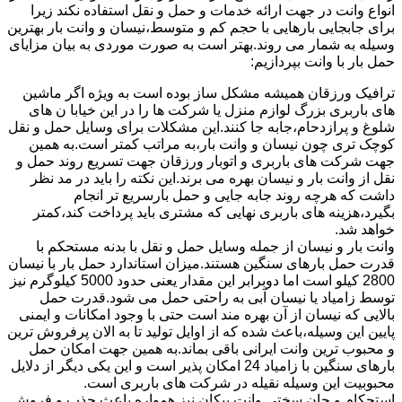
انواع وانت در جهت ارائه خدمات و حمل و نقل استفاده نکند زیرا
برای جابجایی بارهایی با حجم کم و متوسط،نیسان و وانت بار بهترین
وسیله به شمار می روند.بهتر است به صورت موردی به بیان مزایای
حمل بار با وانت بپردازیم:
ترافیک ورزقان همیشه مشکل ساز بوده است به ویژه اگر ماشین
های باربری بزرگ لوازم منزل یا شرکت ها را در این خیابا ن های
شلوغ و پرازدحام،جابه جا کنند.این مشکلات برای وسایل حمل و نقل
کوچک تری چون نیسان و وانت بار،به مراتب کمتر است.به همین
جهت شرکت های باربری و اتوبار ورزقان جهت تسریع روند حمل و
نقل از وانت بار و نیسان بهره می برند.این نکته را باید در مد نظر
داشت که هرچه روند جابه جایی و حمل بارسریع تر انجام
بگیرد،هزینه های باربری نهایی که مشتری باید پرداخت کند،کمتر
خواهد شد.
وانت بار و نیسان از جمله وسایل حمل و نقل با بدنه مستحکم با
قدرت حمل بارهای سنگین هستند.میزان استاندارد حمل بار با نیسان
2800 کیلو است اما دوبرابر این مقدار یعنی حدود 5000 کیلوگرم نیز
توسط زامیاد یا نیسان آبی به راحتی حمل می شود.قدرت حمل
بالایی که نیسان از آن بهره مند است حتی با وجود امکانات و ایمنی
پایین این وسیله،باعث شده که از اوایل تولید تا به الان پرفروش ترین
و محبوب ترین وانت ایرانی باقی بماند.به همین جهت امکان حمل
بارهای سنگین با زامیاد 24 امکان پذیر است و این یکی دیگر از دلایل
محبوبیت این وسیله نقیله در شرکت های باربری است.
استحکام و جان سختی وانت پیکان نیز همواره باعث جذب و فروش