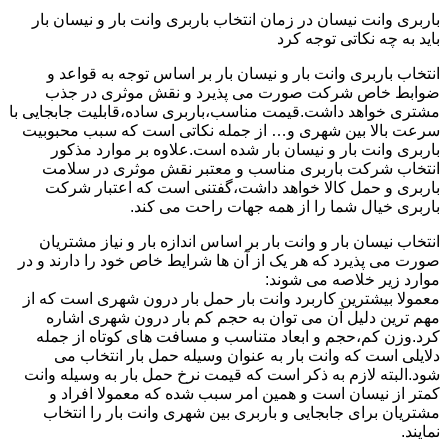
باربری وانت نیسان در زمان انتخاب باربری وانت بار و نیسان بار
باید به چه نکاتی توجه کرد
انتخاب باربری وانت بار و نیسان بار بر اساس توجه به قواعد و
ضوابط خاص شرکت صورت می پذیرد و نقش موثری در جذب
مشتری خواهد داشت.قیمت مناسب،باربری ساده،قابلیت جابجایی با
سرعت بالا بین شهری و… از جمله نکاتی است که سبب محبوبیت
باربری وانت بار و نیسان بار شده است.علاوه بر موارد مذکور
انتخاب شرکت باربری مناسب و معتبر نقش موثری در سلامت
باربری و حمل کالا خواهد داشت،گفتنی است که اعتبار شرکت
باربری خیال شما را از همه جهات راحت می کند.
انتخاب نیسان بار و وانت بار بر اساس اندازه بار و نیاز مشتریان
صورت می پذیرد که هر یک از آن ها شرایط خاص خود را دارند و در
موارد زیر خلاصه می شوند:
معمولا بیشترین کاربرد وانت بار حمل بار درون شهری است که از
مهم ترین دلیل آن می توان به حجم کم بار درون شهری اشاره
کرد.وزن کم،حجم و ابعاد متناسب و مسافت های کوتاه از جمله
دلایلی است که وانت بار به عنوان وسیله حمل بار انتخاب می
شود.البته لازم به ذکر است که قیمت نرخ حمل بار به وسیله وانت
کمتر از نیسان است و همین امر سبب شده که معمولا افراد و
مشتریان برای جابجایی و باربری بین شهری وانت بار را انتخاب
نمایند.