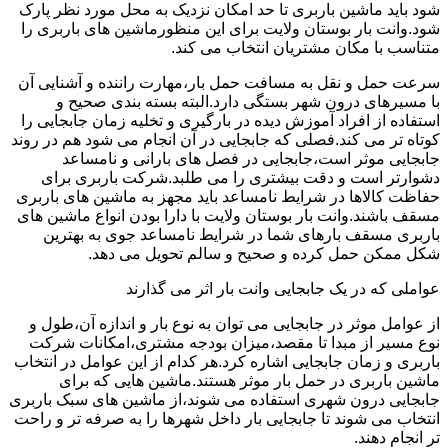
شود باید ماشین باربری تا حد امکان نزدیک به محل مورد نظر پارک
شود.وانت بار بوستان ولایت برای این منظورماشین های باربری را
متناسب با مکان مشتریان انتخاب می کند.
سرعت حمل و نقل به مسافت حمل بار،مهارت راننده و آشنایی آن
با مسیرهای درون شهر بستگی دارد.البته بسته بندی صحیح و
استفاده از افراد آموزش دیده در بارگیری و تخلیه زمان جابجایی را
کوتاه تر می کند.فصلی که جابجایی در آن انجام می شود هم در روند
جابجایی موثر است،جابجایی در فصل های بارانی و نامساعد
دشوارتر است و دقت بیشتری را می طلبد.شرکت باربری برای
حفاظت کالاها در شرایط نامساعد باید مجهز به ماشین های باربری
مسقف باشند.وانت بار بوستان ولایت با دارا بودن انواع ماشین های
باربری مسقف بارهای شما در شرایط نامساعد جوی به بهترین
شکل ممکن حمل کرده و صحیح و سالم تحویل می دهد.
عواملی که در یک جابجایی وانت بار اثر می گذارند
از عوامل موثر در جابجایی می توان به نوع بار و اندازه آن،طول و
نوع مسیر از مبدا تا مقصد،میزان بودجه مشتری،امکانات شرکت
باربری و زمان جابجایی اشاره کرد.هر کدام از این عوامل در انتخاب
ماشین باربری در حمل بار موثر هستند.ماشین هایی که برای
جابجایی درون شهری استفاده می شوند،از ماشین های سبک باربری
انتخاب می شوند تا جابجایی بار داخل شهرها را به صرفه تر و راحت
تر انجام دهند.