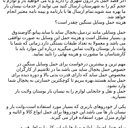
اگر قصد حمل بار درون شهری را دارید و یا می خواهید بار و لوازم با
حجم کم را به شهرستان ارسال کنید می توانید از خدمات نیسان بار
ما بهره مند شوید.تمام ارسال ها با بارنامه و بیمه نامه معتبر انجام
خواهد شد.
هزینه حمل وسایل سنگین چقدر است؟
حمل وسایلی مانند تردمیل،یخچال ساید با ساید،پیانو،گاوصندوق
و...بسیار مشکل است و هزینه حمل این وسایل به صورت توافقی
می باشد و معمولا به تعداد طبقات بستگی دارد.زمانی که شما با
وانت بار بوستان ولایت تماس میگیرید درباره این موارد باید با
کارشناسان ما مشورت و هزینه نهایی را تایید نمایید.
مهم ترین و بیشترین درخواست برای حمل وسایل سنگین در
خصوص حمل یخچال ساید می باشد.ما در تلاشیم از کارگران
مخصوص حمل ساید که دارای قدرت بدنی بالا و دوره دیده برای
حمل ساید هستند،بهره ببریم تا کوچکترین خسارتی به یخچال شما
وارد نشود.
حمل و نقل و جابجایی لوازم را به نیسان بار بوستان ولایت بار
بسپارید.
یکی از خودروهای باربری که بسیار مورد استفاده است،وانت بار و
نیسان بار ها می باشد.این خودروها برای حمل انواع کالا و اثاثیه و
لوازم منزل مورد استفاده قرار می گیرند.
برای حمل اصولی لوازم و بارها باید این کار را به اهل فن و