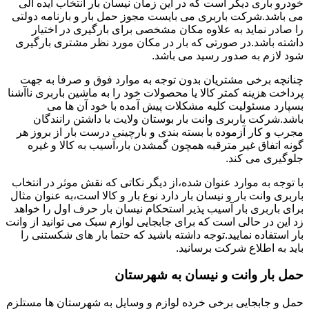
خودرو باری دیگر است که در این زمان نیسان بار انتخاب ایده آلی
می باشد.شرکت باربری می بایست مجوز حمل بار و بارنامه دولتی
را صادر نماید به علاوه مکان مشخصی برای بارگیری در اختیار
داشته باشد.در صورتی که بار در مکان مورد نظر مشتری بارگیری
شود لازم به صدور رسید می باشد.
چنانچه برخی مشتریان بدون توجه به موارد فوق و صرفا به جهت
پرداخت هزینه کمتر کالا یا محصولات خود را به ماشین باربری ناآشنا
بسپارد مسئولیت کلیه مشکلات پیش آمده با خود آن ها می
باشد.شرکت باربری وانت بار بوستان ولایت با داشتن رانندگان
مجرب و کار آزموده با بسته بندی و بارچینی درست بار از بروز هر
گونه اتفاق غیر مترقبه همچون گمشدن بار،آسیب به کالا و غیره
جلوگیری می کند.
با توجه به موارد عنوان شده،از دیگر نکاتی که نقش موثر در انتخاب
باربری وانت بار و نیسان بار دارد نوع بار و کالا است،به عنوان مثال
برای باربری بار آسیب پذیر استحکام نیسان بار حرف اول را خواهد
زد این در حالی است که برای جابجایی لوازم سبک می توانید از وانت
بار استفاده نمایید.توجه داشته باشید که حتما بار های شکستنی را
باید به اطلاع شرکت برسانید.
حمل بار وانت و نیسان به شهرستان
حمل و جابجایی برخی خرده لوازم و وسایل به شهرستان ها مستلزم