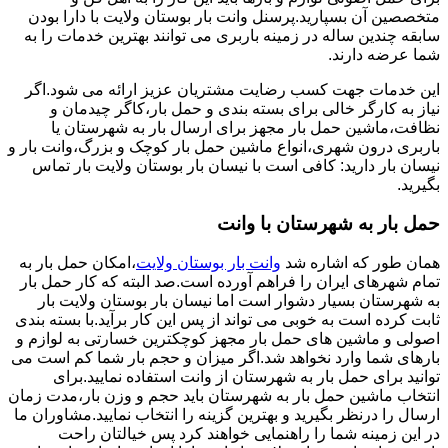
متخصصین آن بسپارید.پرسنل وانت بار بوستان ولایت با دارا بودن
سابقه چندین ساله در زمینه باربری می توانند بهترین خدمات را به
شما عرضه دارند.
این خدمات جهت کسب رضایت مشتریان عزیز ارائه می شود.اگر
نیاز به کارگر خالی برای بسته بندی و حمل بار،کاگر چیدمان و
نظافت،ماشین حمل بار مجهز برای ارسال بار به شهرستان یا
باربری درون شهری،انواع ماشین حمل بار کوچک و بزرگ،وانت بار و
نیسان بار دارید: کافی است با نیسان بار بوستان ولایت بار تماس
بگیرید.
حمل بار به شهرستان با وانت
همان طور که اشاره شد
وانت بار بوستان ولایت
،امکان حمل بار به
تمام شهرهای ایران را فراهم آورده است.صد البته که کار حمل بار
به شهرستان بسیار دشوار است اما نیسان بار بوستان ولایت بار
ثابت کرده است به خوبی می تواند از پس این کار برآید.با بسته بندی
اصولی و ماشین های حمل بار مجهز کوچکترین خسارتی به لوازم و
بارهای شما وارد نخواهد شد.اگر میزان و حجم بار شما کم است می
توانید برای حمل بار به شهرستان از وانت استفاده نمایید.برای
انتخاب ماشین حمل بار به شهرستان باید حجم و وزن بار،مدت زمان
ارسال را درنظر بگیرید و بهترین گزینه را انتخاب نمایید.مشاوران ما
در این زمینه شما را راهنمایی خواهند کرد پس خیالتان راحت