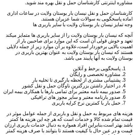
مشاوره اینترنتی کارشناسان حمل و نقل بهره مند شوید.
کارشناسان حمل و نقل نیسان بار بوستان ولایت در ساعات اداری
اماده پاسخگویی به سوالات شما عزیران هستند.
وجه تمایز نیسان بار بوستان ولایت با سایر باربری ها
آنچه که نیسان بار بوستان ولایت را از سایر باربری ها متمایز میکند
تعهد و خوش قولی آن است که این موارد برای صاحبین بار از
اهمیت بالایی برخوردار است،علاوه بر آن موارد زیر از جمله دلایلی
هستند که نیسان بار بوستان ولایت به عنوان بهترین باربری در
بوستان ولایت به آنها پایبند می باشد.
پاسخگویی برخط و آنلاین
مشاوره تخصصی و رایگان
پشتیبانی مشتری از لحظه بارگیری تا تخلیه بار
در اختیار داشتن بزرگترین ناوگان حمل و نقل کشور
صدور بیمه نامه معتبر برای تمامی بارها با همکاری بیمه ایران
صدور بارنامه معتبر و سایر مجوز های ترافیکی
حمل بار با کمترین نرخ کرایه باربری
هزینه های مربوط به حمل و نقل و باربری از جمله عوامل موثر در
قیمت تمام شده کالا و خدمات است که هر چه این هزینه ها کمتر
باشد بهتر است،بنابراین افراد همواره به دنبال خدمات باربری ارزان
قیمت و در عین حال با کیفیت هستند تا بتوانند با صرف هزینه کمتر