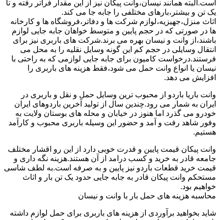
است.البته همانند نیسان،وانت پیکان نیز از این مقدار فراتر رفته و تا
یک تن و بیشتر،بارهای مختلفی را جابه جا می کند.
اثاث منزل،جهیزیه،لوازم شرکت ها و دفاتر،فروشگاه ها و کارخانه
ها در صورتی که در حجم پایین و متوسط خواهان جابه جایی لوازم
باشند،از وانت و نیسان بهره می برند.شرکت های باربری نیز برای
انتقال وسایلی در حجم کم این گونه وسایل نقلیه را به محل می
فرستند.درخواست کامیون برای جابه جایی لوازمی که به راحتی با
نیسان یا انواع وانت حمل می شود،فقط هزینه های باربری را
افزایش می دهد.
وانت باریا باردو از محبوب ترین وسایل حمل و نقل و باربری در
ایران به شمار می رود.چندین سال از تولید آخرین باردوهای ایران
خودرو می گذرد اما هنوز در خیابان و محله های بوستان ولایت به
وفور شاهد رفت و آمد و حضور این وسیله باربری محبوب و کارآمد
هستیم.
وانت پیکان قیمت پایین و قدرت خوبی دارد از این رو اقشار مختلف
جامعه قادر به خرید و کسب درامد از آن هستند.هزینه نگه داری و
قیمت خرید قطعات باردو نیز پایین و به صرفه است.به لطف شاسی
مستحکم وانت پیکان قادر به جابه جایی حدود یک تن بار و اثاث
خواهیم بود.
محاسبه هزینه های حمل بار با وانت و نیسان
شاید بخواهید برآوردی از هزینه های باربری برای حمل لوازم داشته