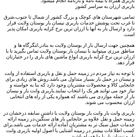
باربری همراه با بیمه نامه و بارنامه انجام میشود.
باربری ارزان به سراسر کشور
تمامی شهرستان های کوچک و بزرگ کشور از شمال تا جنوب،شرق
تا غرب تحت پوشش خدمات باربری نیسان بار بوستان ولایت قرار
دارد و ارسال بار به آنها با ارزان ترین نرخ کرایه باربری امکان پذیر
است.
همچنین جهت ارسال بار از بوستان ولایت به بنادر،لنگرگاه ها و
مناطق مرزی میتوانید با نیسان بار بوستان ولایت تماس بگیرید تا با
ارزان ترین نرخ کرایه باربری انواع ماشین های باری را در ختیارتان
قرار دهد.
با توجه به نیاز مردم در زمینه حمل و نقل و باربری استفاده از وانت
و نیسان در حمل بار بسیار متداول می باشد.روش های زیادی برای
جابجایی کالا و محصولات مشتریان وجود دارد که بنا به خواسته و
نیاز خود می توانند هر یک را انتخاب نمایند.باربری وانت بار و نیسان
بار از جمله مواردی می باشند که همواره یکی از راه های انتخابی
ارزان محسوب می شوند.
باربری وانت بار وانت بار بوستان ولایت با داشتن سابقه درخشان در
زمینه حمل و نقل علاوه بر جابجایی بار های سنگین،در زمینه ارائه
خدمات حمل سبک تر به مشتریان آماده ارائه خدمات می باشد.برای
کسب اطلاعات بیشتر در زمینه آشنایی با اصول اولیه باربری وانت
بار و نیسان بار با ما همراه باشید.