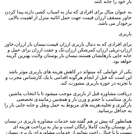
بار خود را جابه کنند.
به عنوان مثال برای افرادی که نیاز به اسباب کشی دارند،پیدا کردن
خاور مسقف ارزان قیمت جهت حمل اثاثیه منزل از اهمیت بالایی
برخودار می باشد.
باربری
برای افرادی که به دنبال باربری ارزان قیمت،نیسان بار ارزان،خاور
ارزان،تریلی ارزان،کمرشکن ارزان،تک و جفت ارزان برای حمل و
جابه جایی بارهایشان هستند،نیسان بار بوستان ولایت بهترین گزینه
خواهد بود.
یکی از عواملی که میتواند در کاهش هزینه های باربری موثر باشد
این است که قبل از انجام هرگونه اقدامی با یک کارشناس مجرب و
با تجربه در حوزه باربری مشورت کند.
دریافت مشاوره قبل از باربری موجب میشود تا با انتخاب ماشین
باری متناسب با حجم و وزن بار و همچنین زمانبندی تخصصی
بارگیری و تخلیه،هزینه های مربوط به حمل ونقل و جابه جایی بار را
به حداقل برسانید.
همانطور که پیش تر هم گفته شد خدمات مشاوره باربری در نیسان
بار بوستان ولایت کاملا رایگان است و نیاز به پرداخت هزینه ای
نیست تا با خیال راحت بتوانید از خدمات مشاوره ای باربری نیسان