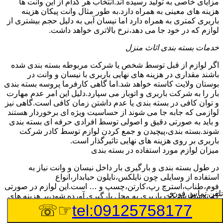
مزایای خاصی به تولید رسیده اند.انتخاب هر کدام از این وانت ها
هزینه های معینی به همراه دارد.به طور مثال وانت پیکان هزینه
باربری کمتری به همراه دارد اما نیسان آبی به دلیل حجم بیشتری از
لوازم که در خود جا می دهد،نرخ بالاتری خواهد داشت.
خدمات بسته بندی اثاث منزل
اگر لوازم از قبل توسط شخص یا شرکت مربوطه بسته بندی شده
باشند مقداری در هزینه های نهایی باربری با نیسان و وانت در
بوستان ولایت کاسته خواهد شد.اما گاهی کارفرما پروسه بسته بندی
بار را به شرکت باربری و اتوبار می سپارد.دلیل این امر عدم مهارت
و توان کافی در بسته بندی یا عدم داشتن زمان کافی است.گاهی نیز
لوازمی که جابه جا می شوند از حساسیت ویژه ای برخوردار هستند
و باید به صورتی دقیق و اصولی توسط افرادی حرفه ای بسته بندی
شوند.بسته بندی،پیچیدن و جمع کردن لوازم توسط کادر شرکت
باربری بر روی هزینه های نهایی تاثیرگذار است.
میزان لوازم مورد استفاده در بسته بندی
در طول بسته بندی و بارگیری بار داخل نیسان و وانت نیاز به
استفاده از وسایلی چون نایلکس،نایلون حبابدار،انواع
فوم،طناب،استرچ رپ،کارتن،چسپ و … است.این لوازم در صورتی
تلفن تماس فوری
که توسط شرکت باربری به محل بارگیری آورده شود،بر هزینه های
نهایی می افزاید.
☞☏
tel:09125758177
چیدمان بار و اثاث