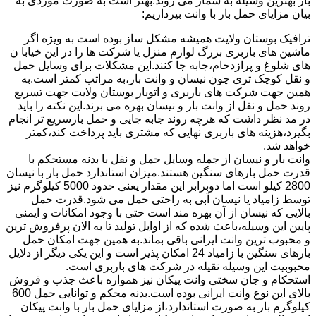
بار بهترین وسیله به شمار می روند.بهتر است به صورت موردی به
بیان مزایای حمل بار با وانت بپردازیم:
ترافیک بوستان ولایت همیشه مشکل ساز بوده است به ویژه اگر
ماشین های باربری بزرگ لوازم منزل یا شرکت ها را در این خیابا ن
های شلوغ و پرازدحام،جابه جا کنند.این مشکلات برای وسایل حمل
و نقل کوچک تری چون نیسان و وانت بار،به مراتب کمتر است.به
همین جهت شرکت های باربری و اتوبار بوستان ولایت جهت تسریع
روند حمل و نقل از وانت بار و نیسان بهره می برند.این نکته را باید
در مد نظر داشت که هرچه روند جابه جایی و حمل بارسریع تر انجام
بگیرد،هزینه های باربری نهایی که مشتری باید پرداخت کند،کمتر
خواهد شد.
وانت بار و نیسان از جمله وسایل حمل و نقل با بدنه مستحکم با
قدرت حمل بارهای سنگین هستند.میزان استاندارد حمل بار با نیسان
2800 کیلو است اما دوبرابر این مقدار یعنی حدود 5000 کیلوگرم نیز
توسط زامیاد یا نیسان آبی به راحتی حمل می شود.قدرت حمل
بالایی که نیسان از آن بهره مند است حتی با وجود امکانات و ایمنی
پایین این وسیله،باعث شده که از اوایل تولید تا به الان پرفروش ترین
و محبوب ترین وانت ایرانی باقی بماند.به همین جهت امکان حمل
بارهای سنگین با زامیاد 24 امکان پذیر است و این یکی دیگر از دلایل
محبوبیت این وسیله نقیله در شرکت های باربری است.
استحکام و جان سختی وانت پیکان نیز همواره باعث جذب و فروش
بالای این نوع وانت ایرانی بوده است.بدنه محکم و توانایی حمل 600
کیلوگرم بار به صورت استاندارد،از مزایای حمل بار با وانت پیکان