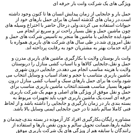
ویژگی های یک شرکت وانت بار حرفه ای
حمل بار و جابجایی از زمان پیدایش انسان ها تا کنون وجود داشته
است.در زمان های گذشته انسان ها برای حمل بارهای خود از
حیوانات استفاده می کردند،ولی درحال حاضر با اختراع وسیله های
چون ماشین حمل و نقل بسیار راحت تر و سریع تر انجام می
شود.ایده جابجایی با ماشین ها منجر به تاسیس شرکت های حمل و
نقل امروزی شد.در طی سال های شرکت های باربری همواره با
ارائه خدمات بهتر به مشتریان خود به رقابت پرداخته اند.
وانت بار بوستان ولایت با بکارگیری ماشین های باربری مدرن و
حمل و نقل،جابجایی کالاها و یا اسباب کشی منازل را دربوستان
ولایت با هزینه مناسب انجام می دهد.در جابجایی درون شهری
ماشین باربری متناسب با حجم و تعداد اسباب و وسایل انتخاب می
شود.وانت ها برای حمل بارهای سبک و اسباب کشی منازل درون
شهرها بسیار مناسب هستند.انتخاب ماشین باربری مناسب برای
حمل و نقل موفق از ویژگی های اصلی و مهم یک شرکت باربری
حرفه ای است.یک ماشین باربری خوب باید تجهیزات مربوط به
بسته بندی بار در زمان بارگیری و جابجایی را داشته باشد و از لحاظ
فنی کاملا سالم باشد تا در حین جابجایی ایمنی وسایل بالا باشد.
مشاوره رایگان،بکارگیری افراد کار آزموده در بسته بندی،چیدمان و
تخلیه بارها،ضمانت تحویل سالم و بدون نقص بارها و استفاده از
رانندگان با سابقه هم از ویژگی های یک شرکت باربری موفق