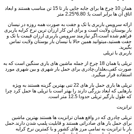
همان 10 چرخ ها برای جابه جایی بار تا 15 تن مناسب هستند و ابعاد
اتاق آن ها برابر است با: 6.80*2.25 متر
ارائه سرویس باربری با تک و جفت به صورت همه روزه در نیسان
بار بوستان ولایت است و برای این کار ارزان ترین نرخ کرایه باربری
فراهم شده است،اگر نیازمند سرویس باربری ارزان قیمت با تک و
جفت هستید،میتوانید همین حالا با نیسان بار بوستان ولایت تماس
بگیرید.
باربری با تریلی
تریلی یا همان 18 چرخ از جمله ماشین های باری سنگین است که به
صورت کفی،بغلدار،چادری برای حمل بار شهری و بین شهری مورد
استفاده قرار میگیرد.
تریلی ها باری حمل بار های 22 تنی بهترین گزینه هستند به ویژه
بارهایی که ابعاد بزرگی دارند را بهتر است با تریلی ها حمل کرد چرا
که طول بارگیر تریلی حدودا 12.5 متر است.
ترانزیت
تریلی چادری که در واقع همان ترانزیت ها هستند بهترین ماشین
برای حمل بار های صادراتی هستند و قابلیت پلمپ شدن دارند.حمل
بار با ترانزیت به تمامی مرز های کشور و با کمترین نرخ کرایه