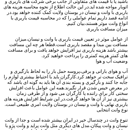
باشید یا با قیمت های متفاوتی از جانب برخی شرکت های باربری و
اتوبار مواجه شده اید.در این حالت اطلاع از نحوه محاسبه هزینه های
باربری با وانت و نیسان در بوستان ولایت کمک کننده خواهد بود.در
ادامه قصد داریم تمام عواملی را که در محاسبه قیمت باربری با
انواع وانت موثر هستند،بیان کنیم.
میزان مسافت باربری
از عوامل موثر در تعیین قیمت باربری با وانت و نیسان،میزان
مسافت بین مبدا و مقصد باربری است.قطعا هر چه این مسافت
بیشتر باشد هزینه باربری نیز افزایش خواهد یافت و برای مسافت
های کمتر هزینه کمتری را پرداخت خواهید کرد.
وضعیت آب و هوا
آب و هوای بارانی و برفی،پروسه حمل بار را به لحاظ بارگیری و
ترافیک سخت تر خواهد کرد.کارگران باید با احتیاط بیشتری لوازم را
جابه جا کنند و بارگیری و بسته بندی آن ها باید به گونه ای باشد که
در معرض خیس شدن قرار نگیرند.همه این عوامل باعث افزایش
سختی کار برای راننده یا کارگران می شود و از طرفی زمان
بیشتری نیز از آن ها خواهد گرفت.در این شرایط افزایش هزینه های
باربری نهایی با وانت و نیسان در بوستان ولایت امری طبیعی است.
نوع وانت انتخابی
تنوع وانت در چندسال خیر در ایران بیشتر شده است و جدا از وانت
نیسان و وانت پیکان،مدل های دیگری مثل وانت پراید و وانت پژو با