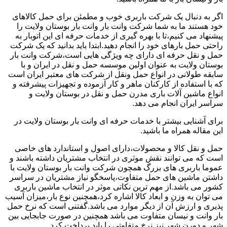
اگر به دنبال یک شرکت باربری خوب و مطمئن برای حمل کالاهای
خود هستند ما به شما شرکت وانت بار وانت بار بوستان ولایت را
پیشنهاد می کنیم،تا با بهره گیری از خدمات حرفه ای این اتوبار به
راحتی حمل بارهای خود را انجام دهید.ابتدا باید بدانید که یک شرکت
حمل و نقل حرفه ای دارای چه ویژگی هایی است،شرکت وانت بار
بوستان ولایت به عنوان اولین موسسه حمل و نقل در ایران و با
سابقه طولانی در انواع حمل ونقل از شرکت های معتبر ایران است
که با استفاده از کارکنان ماهر و کار آزموده و تجهیزات پیشرفته و
انواع ماشین آلات باری مدرن حمل و نقل در بوستان ولایت و
سراسر ایران انجام می دهد.
برای آشنایی بیشتر با خدمات حرفه ای وانت بار بوستان ولایت در
این مقاله همراه ما باشید.
حمل و نقل کالا و محصولات،دارای اصول و استاندارد های خاصی
است که می توانند نقش موثری در انتخاب مشتریان داشته باشند و
عموما باربری های بزرگ همچون شرکت وانت بار بوستان ولایت با
داشتن ماشین های حمل متفاوت،پاسخگو نیاز مشتریان در سراسر
کشور می باشد.از مهم ترین نکاتی موثر در انتخاب ماشین باربری
می توان به وزن و ابعاد کالا اشاره کرد،همچنین نوع بار،میزان آسیب
پذیری و ارزش آن از دیگر موارد می باشد.گفتنی است که نرخ حمل
بار وانت و نیسان متفاوت می باشد همچنین در صورت جابجایی بین
شهر و دورن شهر نیز نرخ متفاوتی را باید پرداخت کرد.