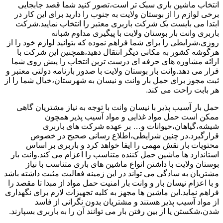
انتخاب ماشین باری سبک تر است،تصور کنید شما قصد جابجایی
برخی لوازم را از بوستان ولایت به جنوب را دارید برای این کار در
ابتدا می بایست یک شرکت باربری معتبر را انتخاب نمایید.شرکت
باربری وانت بار بوستان ولایت با پیگیری مداوم شبانه
روزی،شرایطی را برای شما فراهم نموده که بتوانید لوازم خود را از
هرگوشه کشور به مکانی دیگر انتقال دهید،همچنین این شرکت با
ارائه مشاوره های حرفه ای درست ترین انتخاب را پیش روی شما
قرار می دهد.وانت بار بوستان ولایت با صدور بارنامه دولتی معتبر و
ثبت مجوز برای حمل بار وانت و نیسان به شهرستان،خیال شما را از
هر بابت راحت می کند.
حمل بار آسیب پذیر با نیسان وانت با توجه به نیاز مشتریان گاهی
ممکن است حمل مواد غذایی و مواد آسیب پذیر همچون
شیشه،گیاهان،حیوانات و… بر عهده شرکت های باربری
قرارگیرد.در چنین شرایطی،اطلاع رسانی صحیح در خصوص
محتویات بار نقش مهمی را ایفا خواهد کرد و باربری بر اساس
استاندارد ها ماشین حمل کننده متناسب را اعزام می کند.وانت بار
بوستان ولایت با داشتن انواع ماشین های باری متناسب با نیاز
مشتریان به سادگی می تواند در این زمینه فعالیت مثبت داشته باشد
و با اعزام نیسان بار و وانت بار امنیت حمل مواد از مبدا تا مقصد را
فراهم نماید.این ماشین ها مجهز به کلیه تجهیزات لازم برای نگهداری
از مواد آسیب پذیر هستند و مشتریان بدون نگرانی از فاسد
شدن،شکستن یا از بین رفتن بار می توانند آن را به باربری بسپارند.