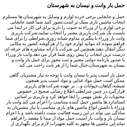
حمل بار وانت و نیسان به شهرستان
حمل و جابجایی برخی خرده لوازم و وسایل به شهرستان ها مستلزم
انتخاب ماشین باری سبک تر است،تصور کنید شما قصد جابجایی
برخی لوازم را از وزراء به جنوب را دارید برای این کار در ابتدا می
بایست یک شرکت باربری معتبر را انتخاب نمایید.شرکت باربری
وانت بار وزراء با پیگیری مداوم شبانه روزی،شرایطی را برای شما
فراهم نموده که بتوانید لوازم خود را از هرگوشه کشور به مکانی
دیگر انتقال دهید،همچنین این شرکت با ارائه مشاوره های حرفه ای
درست ترین انتخاب را پیش روی شما قرار می دهد.وانت بار وزراء
با صدور بارنامه دولتی معتبر و ثبت مجوز برای حمل بار وانت و
نیسان به شهرستان،خیال شما را از هر بابت راحت می کند.
حمل بار آسیب پذیر با نیسان وانت با توجه به نیاز مشتریان گاهی
ممکن است حمل مواد غذایی و مواد آسیب پذیر همچون
شیشه،گیاهان،حیوانات و… بر عهده شرکت های باربری
قرارگیرد.در چنین شرایطی،اطلاع رسانی صحیح در خصوص
محتویات بار نقش مهمی را ایفا خواهد کرد و باربری بر اساس
استاندارد ها ماشین حمل کننده متناسب را اعزام می کند.وانت بار
وزراء با داشتن انواع ماشین های باری متناسب با نیاز مشتریان به
سادگی می تواند در این زمینه فعالیت مثبت داشته باشد و با اعزام
نیسان بار و وانت بار امنیت حمل مواد از مبدا تا مقصد را فراهم
نماید.این ماشین ها مجهز به کلیه تجهیزات لازم برای نگهداری از