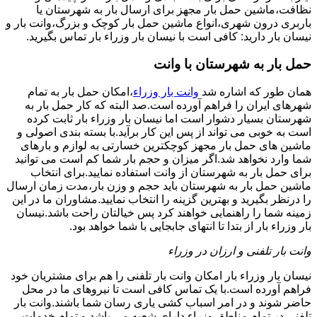
نظافت،ماشین حمل بار مجهز برای ارسال بار به شهرستان یا
باربری درون شهری،انواع ماشین حمل بار کوچک و بزرگ،وانت بار و
نیسان بار دارید: کافی است با نیسان بار وزراء بار تماس بگیرید.
حمل بار به شهرستان با وانت
همان طور که اشاره شد
وانت بار وزراء
،امکان حمل بار به تمام
شهرهای ایران را فراهم آورده است.صد البته که کار حمل بار به
شهرستان بسیار دشوار است اما نیسان بار وزراء بار ثابت کرده
است به خوبی می تواند از پس این کار برآید.با بسته بندی اصولی و
ماشین های حمل بار مجهز کوچکترین خسارتی به لوازم و بارهای
شما وارد نخواهد شد.اگر میزان و حجم بار شما کم است می توانید
برای حمل بار به شهرستان از وانت استفاده نمایید.برای انتخاب
ماشین حمل بار به شهرستان باید حجم و وزن بار،مدت زمان ارسال
را درنظر بگیرید و بهترین گزینه را انتخاب نمایید.مشاوران ما در این
زمینه شما را راهنمایی خواهند کرد پس خیالتان راحت باشد.نیسان
بار وزراء بار از بتدا تا انتهای جابجایی با شما خواهد بود.
وانت بار تلفنی و ارزان در وزراء
نیسان بار وزراء بار امکان وانت بار تلفنی را هم برای مشتریان خود
فراهم آورده است.با یک تماس کافی است تا نیروهای ما در محل
حاضر شوند و در امر اسباب کشی یاری رسان شما باشند.وانت بار
تلفنی در تمام مناطق وزراء دارای شعبه می باشد و تمام خدمات