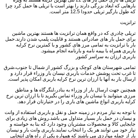
بارهایی که ابعاد بزرگی دارند را بهتر است با تریلی ها حمل کرد چرا
که طول بارگیر تریلی حدودا 12.5 متر است.
ترانزیت
تریلی چادری که در واقع همان ترانزیت ها هستند بهترین ماشین
برای حمل بار های صادراتی هستند و قابلیت پلمپ شدن دارند.حمل
بار با ترانزیت به تمامی مرز های کشور و با کمترین نرخ کرایه
باربری همراه با بیمه نامه و بارنامه انجام میشود.
باربری ارزان به سراسر کشور
تمامی شهرستان های کوچک و بزرگ کشور از شمال تا جنوب،شرق
تا غرب تحت پوشش خدمات باربری نیسان بار وزراء قرار دارد و
ارسال بار به آنها با ارزان ترین نرخ کرایه باربری امکان پذیر است.
همچنین جهت ارسال بار از وزراء به بنادر،لنگرگاه ها و مناطق
مرزی میتوانید با نیسان بار وزراء تماس بگیرید تا با ارزان ترین نرخ
کرایه باربری انواع ماشین های باری را در ختیارتان قرار دهد.
با توجه به نیاز مردم در زمینه حمل و نقل و باربری استفاده از وانت
و نیسان در حمل بار بسیار متداول می باشد.روش های زیادی برای
جابجایی کالا و محصولات مشتریان وجود دارد که بنا به خواسته و
نیاز خود می توانند هر یک را انتخاب نمایند.باربری وانت بار و نیسان
بار از جمله مواردی می باشند که همواره یکی از راه های انتخابی