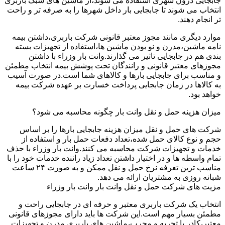
جابجایی درون شهری استفاده می شوند،از ماشین های سبک باربری
انتخاب می شوند تا جابجایی بار داخل شهرها را به صرفه تر و راحت
تر انجام دهند.
موارد دیگری مانند مجوز معتبر قانونی شرکت باربری،داشتن بیمه
نامه ماشین،مدرن و نو بودن ماشین ها،استفاده از تجهیزات بسته
بندی هم در جابجایی تاثیر می گذارند.وانت بار وزراء با داشتن
مجوزهای معتبر قانونی و رانندگان تحت پوشش بیمه انتخاب مطمئن
و مناسب برای جابجایی بارها و کالاهای شما است.در صورت آسیب
به کالاها در زمان جابجایی پرداخت خسارت بر عهده شرکت بیمه
خواهد بود.
میزان هزینه حمل و نقل وانت بار چگونه محاسبه می شود؟
شرکت های حمل و نقل میزان هزینه جابجایی بارها را بر اساس
حجم و نوع کالای حمل شده،تعداد دفعات حمل بار و استفاده از
خدمات و تجهیزات شرکت محاسبه می کنند.وانت بار وزراء با حذف
تمام واسطه ها و در اختیار داشتن تعداد زیاد راننده خدمات خود را با
مناسب ترین تعرفه نرخ حمل و نقل ممکن و به صورت ۲۴ ساعت
شبانه روزی به مشتریان ارائه می دهد.
مزیت های شرکت حمل و نقل وانت بار وانت بار وزراء
انتخاب یک شرکت باربری معتبر و حرفه ای در جابجایی راحت و
مطمئن بسیار مهم است.این شرکت ها باید دارای مجوزهای قانونی
معتبر،کادر با تجربه و مجرب،ماشین های باربری مدرن و تجهیزات