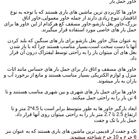
خاور حمل بار
خاور ها کاربردی ترین ماشین های باری هستند که با توجه به نوع
اتاقشان تنوع زیادی دارند از جمله خاور معمولی،خاور اتاق
بزرگ،خاور بغل بازشو،خاور مسقف کع هرکدام از این خاور ها برای
حمل بار های خاصی مورد استفاده قرار میگیرند.
به عنوان مثال خاور بغل بازشو برای بار های سنگین که بلند کردن
آنها با دست سخت است،بسیار مناسب هستند چرا که با باز شدن
بغل های آن میتوان بار را به راحتی توسط لیفتراک درون آن قرار
داد.
خاور های مسقف و اتاق دار برای حمل بار های حساس مانند اثاث
منزل و لوازم الکتریکی بسیار مناسب هستند و مانع از برخورد آب و
باران به بار میشوند.
خاور ها برای حمل بار های شهری و بین شهری مناسب هستنند و تا
4 تن بار را به راحتی حمل میکنند.
ابعاد بارگیر خاور ها به طور متوسط برابر است با 4.5*2 متر و تا
ارتفاع 2.5 تا 2.7 متر بار را به راحتی میتوان روی آنها قرار داد.
حمل بار با تک و جفت
تک و جفت از قدیمی ترین ماشین های باری هستند که به عنوان بنز
6 چرخ و 10 چرخ شناخته میشوند.