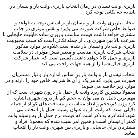
باربری وانت نیسان در زمان انتخاب باربری وانت بار و نیسان بار
باید به چه نکاتی توجه کرد
انتخاب باربری وانت بار و نیسان بار بر اساس توجه به قواعد و
ضوابط خاص شرکت صورت می پذیرد و نقش موثری در جذب
مشتری خواهد داشت.قیمت مناسب،باربری ساده،قابلیت جابجایی با
سرعت بالا بین شهری و… از جمله نکاتی است که سبب محبوبیت
باربری وانت بار و نیسان بار شده است.علاوه بر موارد مذکور
انتخاب شرکت باربری مناسب و معتبر نقش موثری در سلامت
باربری و حمل کالا خواهد داشت،گفتنی است که اعتبار شرکت
باربری خیال شما را از همه جهات راحت می کند.
انتخاب نیسان بار و وانت بار بر اساس اندازه بار و نیاز مشتریان
صورت می پذیرد که هر یک از آن ها شرایط خاص خود را دارند و در
موارد زیر خلاصه می شوند:
معمولا بیشترین کاربرد وانت بار حمل بار درون شهری است که از
مهم ترین دلیل آن می توان به حجم کم بار درون شهری اشاره
کرد.وزن کم،حجم و ابعاد متناسب و مسافت های کوتاه از جمله
دلایلی است که وانت بار به عنوان وسیله حمل بار انتخاب می
شود.البته لازم به ذکر است که قیمت نرخ حمل بار به وسیله وانت
کمتر از نیسان است و همین امر سبب شده که معمولا افراد و
مشتریان برای جابجایی و باربری بین شهری وانت بار را انتخاب
نمایند.