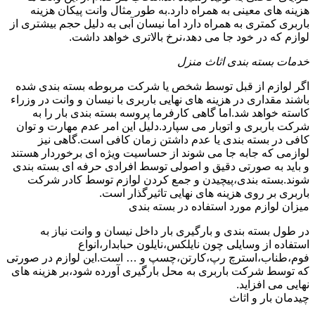
هزینه های معینی به همراه دارد.به طور مثال وانت پیکان هزینه
باربری کمتری به همراه دارد اما نیسان آبی به دلیل حجم بیشتری از
لوازم که در خود جا می دهد،نرخ بالاتری خواهد داشت.
خدمات بسته بندی اثاث منزل
اگر لوازم از قبل توسط شخص یا شرکت مربوطه بسته بندی شده
باشند مقداری در هزینه های نهایی باربری با نیسان و وانت در وزراء
کاسته خواهد شد.اما گاهی کارفرما پروسه بسته بندی بار را به
شرکت باربری و اتوبار می سپارد.دلیل این امر عدم مهارت و توان
کافی در بسته بندی یا عدم داشتن زمان کافی است.گاهی نیز
لوازمی که جابه جا می شوند از حساسیت ویژه ای برخوردار هستند
و باید به صورتی دقیق و اصولی توسط افرادی حرفه ای بسته بندی
شوند.بسته بندی،پیچیدن و جمع کردن لوازم توسط کادر شرکت
باربری بر روی هزینه های نهایی تاثیرگذار است.
میزان لوازم مورد استفاده در بسته بندی
در طول بسته بندی و بارگیری بار داخل نیسان و وانت نیاز به
استفاده از وسایلی چون نایلکس،نایلون حبابدار،انواع
فوم،طناب،استرچ رپ،کارتن،چسپ و … است.این لوازم در صورتی
که توسط شرکت باربری به محل بارگیری آورده شود،بر هزینه های
نهایی می افزاید.
چیدمان بار و اثاث