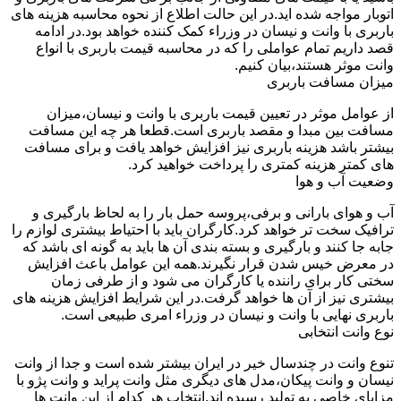
اتوبار مواجه شده اید.در این حالت اطلاع از نحوه محاسبه هزینه های
باربری با وانت و نیسان در وزراء کمک کننده خواهد بود.در ادامه
قصد داریم تمام عواملی را که در محاسبه قیمت باربری با انواع
وانت موثر هستند،بیان کنیم.
میزان مسافت باربری
از عوامل موثر در تعیین قیمت باربری با وانت و نیسان،میزان
مسافت بین مبدا و مقصد باربری است.قطعا هر چه این مسافت
بیشتر باشد هزینه باربری نیز افزایش خواهد یافت و برای مسافت
های کمتر هزینه کمتری را پرداخت خواهید کرد.
وضعیت آب و هوا
آب و هوای بارانی و برفی،پروسه حمل بار را به لحاظ بارگیری و
ترافیک سخت تر خواهد کرد.کارگران باید با احتیاط بیشتری لوازم را
جابه جا کنند و بارگیری و بسته بندی آن ها باید به گونه ای باشد که
در معرض خیس شدن قرار نگیرند.همه این عوامل باعث افزایش
سختی کار برای راننده یا کارگران می شود و از طرفی زمان
بیشتری نیز از آن ها خواهد گرفت.در این شرایط افزایش هزینه های
باربری نهایی با وانت و نیسان در وزراء امری طبیعی است.
نوع وانت انتخابی
تنوع وانت در چندسال خیر در ایران بیشتر شده است و جدا از وانت
نیسان و وانت پیکان،مدل های دیگری مثل وانت پراید و وانت پژو با
مزایای خاصی به تولید رسیده اند.انتخاب هر کدام از این وانت ها