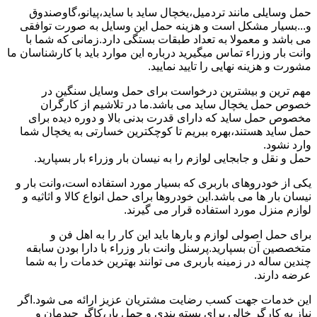
حمل وسایلی مانند تردمیل،یخچال ساید با ساید،پیانو،گاوصندوق
و...بسیار مشکل است و هزینه حمل این وسایل به صورت توافقی
می باشد و معمولا به تعداد طبقات بستگی دارد.زمانی که شما با
وانت بار وزراء تماس میگیرید درباره این موارد باید با کارشناسان ما
مشورت و هزینه نهایی را تایید نمایید.
مهم ترین و بیشترین درخواست برای حمل وسایل سنگین در
خصوص حمل یخچال ساید می باشد.ما در تلاشیم از کارگران
مخصوص حمل ساید که دارای قدرت بدنی بالا و دوره دیده برای
حمل ساید هستند،بهره ببریم تا کوچکترین خسارتی به یخچال شما
وارد نشود.
حمل و نقل و جابجایی لوازم را به نیسان بار وزراء بار بسپارید.
یکی از خودروهای باربری که بسیار مورد استفاده است،وانت بار و
نیسان بار ها می باشد.این خودروها برای حمل انواع کالا و اثاثیه و
لوازم منزل مورد استفاده قرار می گیرند.
برای حمل اصولی لوازم و بارها باید این کار را به اهل فن و
متخصصین آن بسپارید.پرسنل وانت بار وزراء با دارا بودن سابقه
چندین ساله در زمینه باربری می توانند بهترین خدمات را به شما
عرضه دارند.
این خدمات جهت کسب رضایت مشتریان عزیز ارائه می شود.اگر
نیاز به کارگر خالی برای بسته بندی و حمل بار،کاگر چیدمان و