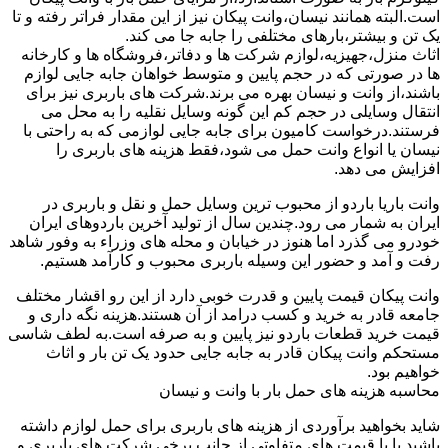
است.البته همانند نیسان،وانت پیکان نیز از این مقدار فراتر رفته و تا
یک تن و بیشتر،بارهای مختلفی را جابه جا می کند.
اثاث منزل،جهیزیه،لوازم شرکت ها و دفاتر،فروشگاه ها و کارخانه
ها در صورتی که در حجم پایین و متوسط خواهان جابه جایی لوازم
باشند،از وانت و نیسان بهره می برند.شرکت های باربری نیز برای
انتقال وسایلی در حجم کم این گونه وسایل نقلیه را به محل می
فرستند.درخواست کامیون برای جابه جایی لوازمی که به راحتی با
نیسان یا انواع وانت حمل می شود،فقط هزینه های باربری را
افزایش می دهد.
وانت باریا باردو از محبوب ترین وسایل حمل و نقل و باربری در
ایران به شمار می رود.چندین سال از تولید آخرین باردوهای ایران
خودرو می گذرد اما هنوز در خیابان و محله های وزراء به وفور شاهد
رفت و آمد و حضور این وسیله باربری محبوب و کارآمد هستیم.
وانت پیکان قیمت پایین و قدرت خوبی دارد از این رو اقشار مختلف
جامعه قادر به خرید و کسب درامد از آن هستند.هزینه نگه داری و
قیمت خرید قطعات باردو نیز پایین و به صرفه است.به لطف شاسی
مستحکم وانت پیکان قادر به جابه جایی حدود یک تن بار و اثاث
خواهیم بود.
محاسبه هزینه های حمل بار با وانت و نیسان
شاید بخواهید برآوردی از هزینه های باربری برای حمل لوازم داشته
باشید یا با قیمت های متفاوتی از جانب برخی شرکت های باربری و