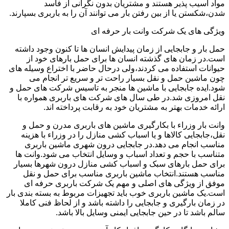
مواد آسیب پذیر هستند و مشتریان بدون نگرانی از فاسد
شدن،شکستن یا از بین رفتن بار می توانند آن را به باربری بسپارند.
ویژگی های یک شرکت وانت بار حرفه ای
حمل بار و جابجایی از زمان پیدایش انسان ها تا کنون وجود داشته
است.در زمان های گذشته انسان ها برای حمل بارهای خود از
حیوانات استفاده می کردند،ولی درحال حاضر با اختراع وسیله های
چون ماشین حمل و نقل بسیار راحت تر و سریع تر انجام می
شود.ایده جابجایی با ماشین ها منجر به تاسیس شرکت های حمل و
نقل امروزی شد.در طی سال های شرکت های باربری همواره با
ارائه خدمات بهتر به مشتریان خود به رقابت پرداخته اند.
وانت بار وزراء با بکارگیری ماشین های باربری مدرن و حمل و
نقل،جابجایی کالاها و یا اسباب کشی منازل را در وزراء با هزینه
مناسب انجام می دهد.در جابجایی درون شهری ماشین باربری
متناسب با حجم و تعداد اسباب و وسایل انتخاب می شود.وانت ها
برای حمل بارهای سبک و اسباب کشی منازل درون شهرها بسیار
مناسب هستند.انتخاب ماشین باربری مناسب برای حمل و نقل
موفق از ویژگی های اصلی و مهم یک شرکت باربری حرفه ای
است.یک ماشین باربری خوب باید تجهیزات مربوط به بسته بندی بار
در زمان بارگیری و جابجایی را داشته باشد و از لحاظ فنی کاملا
سالم باشد تا در حین جابجایی ایمنی وسایل بالا باشد.