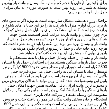
برای جابجایی بارهایی با حجم کم و متوسط،نیسان و وانت بار بهترین
وسیله به شمار می روند.بهتر است به صورت موردی به بیان مزایای
حمل بار با وانت بپردازیم:
ترافیک وزراء همیشه مشکل ساز بوده است به ویژه اگر ماشین های
باربری بزرگ لوازم منزل یا شرکت ها را در این خیابا ن های شلوغ و
پرازدحام،جابه جا کنند.این مشکلات برای وسایل حمل و نقل کوچک
تری چون نیسان و وانت بار،به مراتب کمتر است.به همین جهت
شرکت های باربری و اتوبار وزراء جهت تسریع روند حمل و نقل از
وانت بار و نیسان بهره می برند.این نکته را باید در مد نظر داشت که
هرچه روند جابه جایی و حمل بارسریع تر انجام بگیرد،هزینه های
باربری نهایی که مشتری باید پرداخت کند،کمتر خواهد شد.
وانت بار و نیسان از جمله وسایل حمل و نقل با بدنه مستحکم با
قدرت حمل بارهای سنگین هستند.میزان استاندارد حمل بار با نیسان
2800 کیلو است اما دوبرابر این مقدار یعنی حدود 5000 کیلوگرم نیز
توسط زامیاد یا نیسان آبی به راحتی حمل می شود.قدرت حمل
بالایی که نیسان از آن بهره مند است حتی با وجود امکانات و ایمنی
پایین این وسیله،باعث شده که از اوایل تولید تا به الان پرفروش ترین
و محبوب ترین وانت ایرانی باقی بماند.به همین جهت امکان حمل
بارهای سنگین با زامیاد 24 امکان پذیر است و این یکی دیگر از دلایل
محبوبیت این وسیله نقیله در شرکت های باربری است.
استحکام و جان سختی وانت پیکان نیز همواره باعث جذب و فروش
بالای این نوع وانت ایرانی بوده است.بدنه محکم و توانایی حمل 600
کیلوگرم بار به صورت استاندارد،از مزایای حمل بار با وانت پیکان