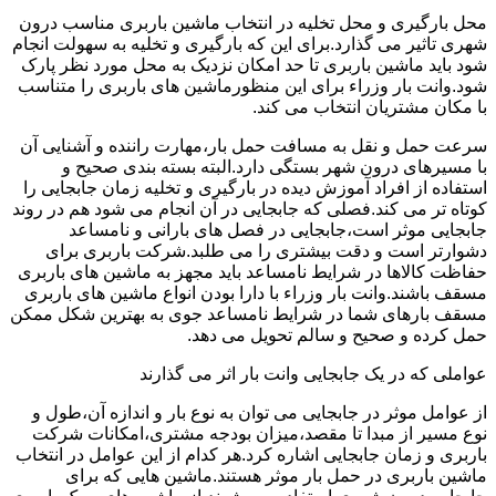
محل بارگیری و محل تخلیه در انتخاب ماشین باربری مناسب درون
شهری تاثیر می گذارد.برای این که بارگیری و تخلیه به سهولت انجام
شود باید ماشین باربری تا حد امکان نزدیک به محل مورد نظر پارک
شود.وانت بار وزراء برای این منظورماشین های باربری را متناسب
با مکان مشتریان انتخاب می کند.
سرعت حمل و نقل به مسافت حمل بار،مهارت راننده و آشنایی آن
با مسیرهای درون شهر بستگی دارد.البته بسته بندی صحیح و
استفاده از افراد آموزش دیده در بارگیری و تخلیه زمان جابجایی را
کوتاه تر می کند.فصلی که جابجایی در آن انجام می شود هم در روند
جابجایی موثر است،جابجایی در فصل های بارانی و نامساعد
دشوارتر است و دقت بیشتری را می طلبد.شرکت باربری برای
حفاظت کالاها در شرایط نامساعد باید مجهز به ماشین های باربری
مسقف باشند.وانت بار وزراء با دارا بودن انواع ماشین های باربری
مسقف بارهای شما در شرایط نامساعد جوی به بهترین شکل ممکن
حمل کرده و صحیح و سالم تحویل می دهد.
عواملی که در یک جابجایی وانت بار اثر می گذارند
از عوامل موثر در جابجایی می توان به نوع بار و اندازه آن،طول و
نوع مسیر از مبدا تا مقصد،میزان بودجه مشتری،امکانات شرکت
باربری و زمان جابجایی اشاره کرد.هر کدام از این عوامل در انتخاب
ماشین باربری در حمل بار موثر هستند.ماشین هایی که برای