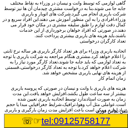
گاهی لوازمی که توسط وانت و نیسان در وزراء به نقاط مختلف
جابه جا می شوند،بنا به درخواست مشتری چیدمان آن ها نیز توسط
شرکت باربری انجام می گیرد.شرکت های اتوبار و باربری
وزراء،افرادی را به این منظور آموزش می دهند.این افراد سریع و در
کمال دقت لوازم را طبق سلیقه مشتری در مکان خود قرار می
دهند.در صورتی که افراد خواهان برخورداری از این خدمات
باشند،باید هزینه های باربری بیشتری پرداخت کنند.
تعداد کارگران درخواستی
اتحادیه باربری وزراء برای هر تعداد کارگر باربری هر ساله نرخ ثابتی
را اعلام خواهد کرد.مشتری هنگام مراجعه به شرکت باربری با توجه
به تعداد لوازمی که باید جابه جا شوند،تعداد کارگر مورد نیاز را به
شرکت اعلام خواهد کرد.با توجه به تعداد کارگر درخواستی،قسمتی
از هزینه های نهایی باربری مشخص خواهد شد.
زمان اتمام کار
هزینه های باربری با وانت و نیسان در صورتی که پروسه باربری
بیشتر از سه ساعت طول بکشد،افزایش خواهد یافت.این مدت
زمان به صورت استادندارد توسط اتحادیه باربری تعیین شده
است.عواملی مثل آب وهوا،ترافیک،شرایط جغرافیایی مبدا یا حجم
زیاد لوازم ممکن است باعث افزایش مدت زمان بارگیری و باربری
تلفن تماس فوری
شوند که افزایش هزینه های باربری را در پی خواهند داشت.
☞☏
tel:09125758177
تعداد طبقات ساختمان مبدا و مقصد