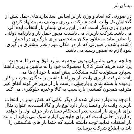
نیسان بار
در صورتی که ابعاد و وزن بار بر اساس استاندارد های حمل بیش از
گنجایش یک وانت باشد،شرکت باربری موظف به پیشنهاد کردن
خودرو باری دیگر است که در این زمان نیسان بار انتخاب ایده آلی
می باشد.شرکت باربری می بایست مجوز حمل بار و بارنامه دولتی
را صادر نماید به علاوه مکان مشخصی برای بارگیری در اختیار
داشته باشد.در صورتی که بار در مکان مورد نظر مشتری بارگیری
شود لازم به صدور رسید می باشد.
چنانچه برخی مشتریان بدون توجه به موارد فوق و صرفا به جهت
پرداخت هزینه کمتر کالا یا محصولات خود را به ماشین باربری ناآشنا
بسپارد مسئولیت کلیه مشکلات پیش آمده با خود آن ها می
باشد.شرکت باربری وانت بار وزراء با داشتن رانندگان مجرب و کار
آزموده با بسته بندی و بارچینی درست بار از بروز هر گونه اتفاق غیر
مترقبه همچون گمشدن بار،آسیب به کالا و غیره جلوگیری می کند.
با توجه به موارد عنوان شده،از دیگر نکاتی که نقش موثر در انتخاب
باربری وانت بار و نیسان بار دارد نوع بار و کالا است،به عنوان مثال
برای باربری بار آسیب پذیر استحکام نیسان بار حرف اول را خواهد
زد این در حالی است که برای جابجایی لوازم سبک می توانید از وانت
بار استفاده نمایید.توجه داشته باشید که حتما بار های شکستنی را
باید به اطلاع شرکت برسانید.