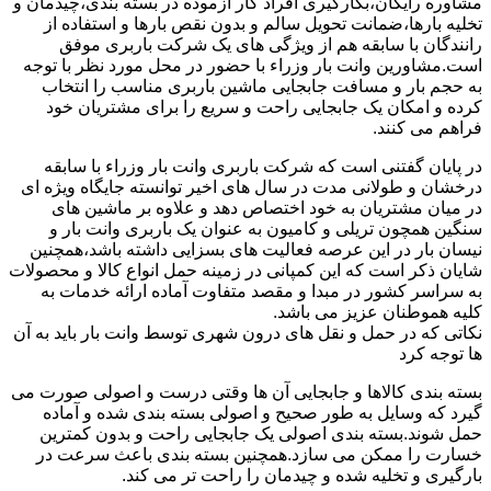
مشاوره رایگان،بکارگیری افراد کار آزموده در بسته بندی،چیدمان و
تخلیه بارها،ضمانت تحویل سالم و بدون نقص بارها و استفاده از
رانندگان با سابقه هم از ویژگی های یک شرکت باربری موفق
است.مشاورین وانت بار وزراء با حضور در محل مورد نظر با توجه
به حجم بار و مسافت جابجایی ماشین باربری مناسب را انتخاب
کرده و امکان یک جابجایی راحت و سریع را برای مشتریان خود
فراهم می کنند.
در پایان گفتنی است که شرکت باربری وانت بار وزراء با سابقه
درخشان و طولانی مدت در سال های اخیر توانسته جایگاه ویژه ای
در میان مشتریان به خود اختصاص دهد و علاوه بر ماشین های
سنگین همچون تریلی و کامیون به عنوان یک باربری وانت بار و
نیسان بار در این عرصه فعالیت های بسزایی داشته باشد،همچنین
شایان ذکر است که این کمپانی در زمینه حمل انواع کالا و محصولات
به سراسر کشور در مبدا و مقصد متفاوت آماده ارائه خدمات به
کلیه هموطنان عزیز می باشد.
نکاتی که در حمل و نقل های درون شهری توسط وانت بار باید به آن
ها توجه کرد
بسته بندی کالاها و جابجایی آن ها وقتی درست و اصولی صورت می
گیرد که وسایل به طور صحیح و اصولی بسته بندی شده و آماده
حمل شوند.بسته بندی اصولی یک جابجایی راحت و بدون کمترین
خسارت را ممکن می سازد.همچنین بسته بندی باعث سرعت در
بارگیری و تخلیه شده و چیدمان را راحت تر می کند.