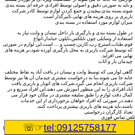
و باید به صورتی دقیق و اصولی توسط افرادی حرفه ای بسته بندی
شوند.بسته بندی،پیچیدن و جمع کردن لوازم توسط کادر شرکت
باربری بر روی هزینه های نهایی تاثیرگذار است.
میزان لوازم مورد استفاده در بسته بندی
در طول بسته بندی و بارگیری بار داخل نیسان و وانت نیاز به
استفاده از وسایلی چون نایلکس،نایلون حبابدار،انواع
فوم،طناب،استرچ رپ،کارتن،چسپ و … است.این لوازم در صورتی
که توسط شرکت باربری به محل بارگیری آورده شود،بر هزینه های
نهایی می افزاید.
چیدمان بار و اثاث
گاهی لوازمی که توسط وانت و نیسان در یافت آباد به نقاط مختلف
جابه جا می شوند،بنا به درخواست مشتری چیدمان آن ها نیز توسط
شرکت باربری انجام می گیرد.شرکت های اتوبار و باربری یافت
آباد،افرادی را به این منظور آموزش می دهند.این افراد سریع و در
کمال دقت لوازم را طبق سلیقه مشتری در مکان خود قرار می
دهند.در صورتی که افراد خواهان برخورداری از این خدمات
باشند،باید هزینه های باربری بیشتری پرداخت کنند.
تعداد کارگران درخواستی
تلفن تماس فوری
اتحادیه باربری یافت آباد برای هر تعداد کارگر باربری هر ساله نرخ
☞☏
tel:09125758177
ثابتی را اعلام خواهد کرد.مشتری هنگام مراجعه به شرکت باربری با
توجه به تعداد لوازمی که باید جابه جا شوند،تعداد کارگر مورد نیاز را