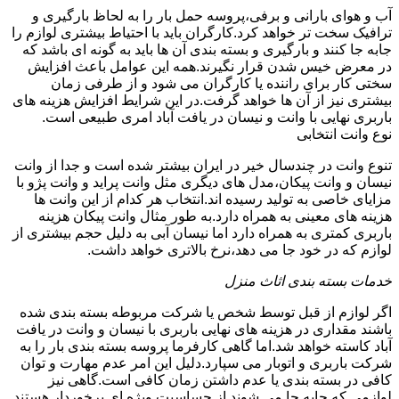
آب و هوای بارانی و برفی،پروسه حمل بار را به لحاظ بارگیری و
ترافیک سخت تر خواهد کرد.کارگران باید با احتیاط بیشتری لوازم را
جابه جا کنند و بارگیری و بسته بندی آن ها باید به گونه ای باشد که
در معرض خیس شدن قرار نگیرند.همه این عوامل باعث افزایش
سختی کار برای راننده یا کارگران می شود و از طرفی زمان
بیشتری نیز از آن ها خواهد گرفت.در این شرایط افزایش هزینه های
باربری نهایی با وانت و نیسان در یافت آباد امری طبیعی است.
نوع وانت انتخابی
تنوع وانت در چندسال خیر در ایران بیشتر شده است و جدا از وانت
نیسان و وانت پیکان،مدل های دیگری مثل وانت پراید و وانت پژو با
مزایای خاصی به تولید رسیده اند.انتخاب هر کدام از این وانت ها
هزینه های معینی به همراه دارد.به طور مثال وانت پیکان هزینه
باربری کمتری به همراه دارد اما نیسان آبی به دلیل حجم بیشتری از
لوازم که در خود جا می دهد،نرخ بالاتری خواهد داشت.
خدمات بسته بندی اثاث منزل
اگر لوازم از قبل توسط شخص یا شرکت مربوطه بسته بندی شده
باشند مقداری در هزینه های نهایی باربری با نیسان و وانت در یافت
آباد کاسته خواهد شد.اما گاهی کارفرما پروسه بسته بندی بار را به
شرکت باربری و اتوبار می سپارد.دلیل این امر عدم مهارت و توان
کافی در بسته بندی یا عدم داشتن زمان کافی است.گاهی نیز
لوازمی که جابه جا می شوند از حساسیت ویژه ای برخوردار هستند