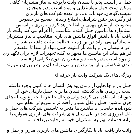
حمل بار آسیب پذیر با نیسان وانت با توجه به نیاز مشتریان گاهی
ممکن است حمل مواد غذایی و مواد آسیب پذیر همچون
شیشه،گیاهان،حیوانات و… بر عهده شرکت های باربری
قرارگیرد.در چنین شرایطی،اطلاع رسانی صحیح در خصوص
محتویات بار نقش مهمی را ایفا خواهد کرد و باربری بر اساس
استاندارد ها ماشین حمل کننده متناسب را اعزام می کند.وانت بار
یافت آباد با داشتن انواع ماشین های باری متناسب با نیاز مشتریان
به سادگی می تواند در این زمینه فعالیت مثبت داشته باشد و با
اعزام نیسان بار و وانت بار امنیت حمل مواد از مبدا تا مقصد را
فراهم نماید.این ماشین ها مجهز به کلیه تجهیزات لازم برای نگهداری
از مواد آسیب پذیر هستند و مشتریان بدون نگرانی از فاسد
شدن،شکستن یا از بین رفتن بار می توانند آن را به باربری بسپارند.
ویژگی های یک شرکت وانت بار حرفه ای
حمل بار و جابجایی از زمان پیدایش انسان ها تا کنون وجود داشته
است.در زمان های گذشته انسان ها برای حمل بارهای خود از
حیوانات استفاده می کردند،ولی درحال حاضر با اختراع وسیله های
چون ماشین حمل و نقل بسیار راحت تر و سریع تر انجام می
شود.ایده جابجایی با ماشین ها منجر به تاسیس شرکت های حمل و
نقل امروزی شد.در طی سال های شرکت های باربری همواره با
ارائه خدمات بهتر به مشتریان خود به رقابت پرداخته اند.
وانت بار یافت آباد با بکارگیری ماشین های باربری مدرن و حمل و