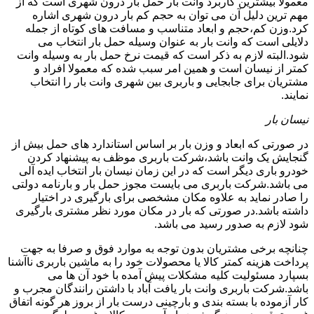
معمولا بیشترین کاربرد وانت بار حمل بار درون شهری است که از
مهم ترین دلیل آن می توان به حجم کم بار درون شهری اشاره
کرد.وزن کم،حجم و ابعاد متناسب و مسافت های کوتاه از جمله
دلایلی است که وانت بار به عنوان وسیله حمل بار انتخاب می
شود.البته لازم به ذکر است که قیمت نرخ حمل بار به وسیله وانت
کمتر از نیسان است و همین امر سبب شده که معمولا افراد و
مشتریان برای جابجایی و باربری بین شهری وانت بار را انتخاب
نمایند.
نیسان بار
در صورتی که ابعاد و وزن بار بر اساس استاندارد های حمل بیش از
گنجایش یک وانت باشد،شرکت باربری موظف به پیشنهاد کردن
خودرو باری دیگر است که در این زمان نیسان بار انتخاب ایده آلی
می باشد.شرکت باربری می بایست مجوز حمل بار و بارنامه دولتی
را صادر نماید به علاوه مکان مشخصی برای بارگیری در اختیار
داشته باشد.در صورتی که بار در مکان مورد نظر مشتری بارگیری
شود لازم به صدور رسید می باشد.
چنانچه برخی مشتریان بدون توجه به موارد فوق و صرفا به جهت
پرداخت هزینه کمتر کالا یا محصولات خود را به ماشین باربری ناآشنا
بسپارد مسئولیت کلیه مشکلات پیش آمده با خود آن ها می
باشد.شرکت باربری وانت بار یافت آباد با داشتن رانندگان مجرب و
کار آزموده با بسته بندی و بارچینی درست بار از بروز هر گونه اتفاق