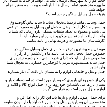
حجم کم را به شهرستان ارسال کنید می توانید از خدمات نیسان بار
ما بهره مند شوید.تمام ارسال ها با بارنامه و بیمه نامه معتبر انجام
خواهد شد.
هزینه حمل وسایل سنگین چقدر است؟
حمل وسایلی مانند تردمیل،یخچال ساید با ساید،پیانو،گاوصندوق
و...بسیار مشکل است و هزینه حمل این وسایل به صورت توافقی
می باشد و معمولا به تعداد طبقات بستگی دارد.زمانی که شما با
وانت بار یافت آباد تماس میگیرید درباره این موارد باید با
کارشناسان ما مشورت و هزینه نهایی را تایید نمایید.
مهم ترین و بیشترین درخواست برای حمل وسایل سنگین در
خصوص حمل یخچال ساید می باشد.ما در تلاشیم از کارگران
مخصوص حمل ساید که دارای قدرت بدنی بالا و دوره دیده برای
حمل ساید هستند،بهره ببریم تا کوچکترین خسارتی به یخچال شما
وارد نشود.
حمل و نقل و جابجایی لوازم را به نیسان بار یافت آباد بار بسپارید.
یکی از خودروهای باربری که بسیار مورد استفاده است،وانت بار و
نیسان بار ها می باشد.این خودروها برای حمل انواع کالا و اثاثیه و
لوازم منزل مورد استفاده قرار می گیرند.
برای حمل اصولی لوازم و بارها باید این کار را به اهل فن و
متخصصین آن بسپارید.پرسنل وانت بار یافت آباد با دارا بودن سابقه
چندین ساله در زمینه باربری می توانند بهترین خدمات را به شما