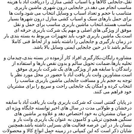
نقل،جابجایی کالاها و یا اسباب کشی منازل را دریافت آباد با هزینه
مناسب انجام می دهد.در جابجایی درون شهری ماشین باربری
متناسب با حجم و تعداد اسباب و وسایل انتخاب می شود.وانت ها
برای حمل بارهای سبک و اسباب کشی منازل درون شهرها بسیار
مناسب هستند.انتخاب ماشین باربری مناسب برای حمل و نقل
موفق از ویژگی های اصلی و مهم یک شرکت باربری حرفه ای
است.یک ماشین باربری خوب باید تجهیزات مربوط به بسته بندی بار
در زمان بارگیری و جابجایی را داشته باشد و از لحاظ فنی کاملا
سالم باشد تا در حین جابجایی ایمنی وسایل بالا باشد.
مشاوره رایگان،بکارگیری افراد کار آزموده در بسته بندی،چیدمان و
تخلیه بارها،ضمانت تحویل سالم و بدون نقص بارها و استفاده از
رانندگان با سابقه هم از ویژگی های یک شرکت باربری موفق
است.مشاورین وانت بار یافت آباد با حضور در محل مورد نظر با
توجه به حجم بار و مسافت جابجایی ماشین باربری مناسب را
انتخاب کرده و امکان یک جابجایی راحت و سریع را برای مشتریان
خود فراهم می کنند.
در پایان گفتنی است که شرکت باربری وانت بار یافت آباد با سابقه
درخشان و طولانی مدت در سال های اخیر توانسته جایگاه ویژه ای
در میان مشتریان به خود اختصاص دهد و علاوه بر ماشین های
سنگین همچون تریلی و کامیون به عنوان یک باربری وانت بار و
نیسان بار در این عرصه فعالیت های بسزایی داشته باشد،همچنین
شایان ذکر است که این کمپانی در زمینه حمل انواع کالا و محصولات