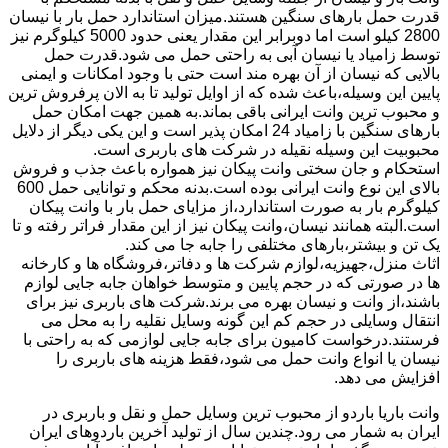
قدرت حمل بارهای سنگین هستند.میزان استاندارد حمل بار با نیسان
2800 کیلو است اما دوبرابر این مقدار یعنی حدود 5000 کیلوگرم نیز
توسط زامیاد یا نیسان آبی به راحتی حمل می شود.قدرت حمل
بالایی که نیسان از آن بهره مند است حتی با وجود امکانات و ایمنی
پایین این وسیله،باعث شده که از اوایل تولید تا به الان پرفروش ترین
و محبوب ترین وانت ایرانی باقی بماند.به همین جهت امکان حمل
بارهای سنگین با زامیاد 24 امکان پذیر است و این یکی دیگر از دلایل
محبوبیت این وسیله نقیله در شرکت های باربری است.
استحکام و جان سختی وانت پیکان نیز همواره باعث جذب و فروش
بالای این نوع وانت ایرانی بوده است.بدنه محکم و توانایی حمل 600
کیلوگرم بار به صورت استاندارد،از مزایای حمل بار با وانت پیکان
است.البته همانند نیسان،وانت پیکان نیز از این مقدار فراتر رفته و تا
یک تن و بیشتر،بارهای مختلفی را جابه جا می کند.
اثاث منزل،جهیزیه،لوازم شرکت ها و دفاتر،فروشگاه ها و کارخانه
ها در صورتی که در حجم پایین و متوسط خواهان جابه جایی لوازم
باشند،از وانت و نیسان بهره می برند.شرکت های باربری نیز برای
انتقال وسایلی در حجم کم این گونه وسایل نقلیه را به محل می
فرستند.درخواست کامیون برای جابه جایی لوازمی که به راحتی با
نیسان یا انواع وانت حمل می شود،فقط هزینه های باربری را
افزایش می دهد.
وانت باریا باردو از محبوب ترین وسایل حمل و نقل و باربری در
ایران به شمار می رود.چندین سال از تولید آخرین باردوهای ایران