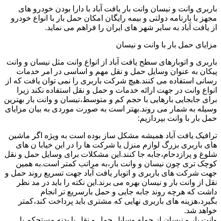
باربری وانت و نیسان وانت بار یافت آباد با دارا بودن خودرو های
مجهز با بارنامه دولتی و بیمه رایگان امکان حمل بار با انواع خودرو
از یافت آباد به سایر شهر های ایران را فراهم می نماید.
مزایای حمل بار با وانت و نیسان
باربری و اتوبارهای سطح یافت آباد از انواع وانت مثل نیسان و وانت
پیکان به عنوان وسایل حمل و نقل مهم و اساسی در امر خدمات
رسانی استفاده می کنند.هیچ شرکت باربری را نمی توان یافت که از
انواع وانت در جهت ارائه خدمات و حمل و نقل استفاده نکند زیرا
برای جابجایی بارهایی با حجم کم و متوسط،نیسان و وانت بار بهترین
وسیله به شمار می روند.بهتر است به صورت موردی به بیان مزایای
حمل بار با وانت بپردازیم:
ترافیک یافت آباد همیشه مشکل ساز بوده است به ویژه اگر ماشین
های باربری بزرگ لوازم منزل یا شرکت ها را در این خیابا ن های
شلوغ و پرازدحام،جابه جا کنند.این مشکلات برای وسایل حمل و نقل
کوچک تری چون نیسان و وانت بار،به مراتب کمتر است.به همین
جهت شرکت های باربری و اتوبار یافت آباد جهت تسریع روند حمل و
نقل از وانت بار و نیسان بهره می برند.این نکته را باید در مد نظر
داشت که هرچه روند جابه جایی و حمل بارسریع تر انجام
بگیرد،هزینه های باربری نهایی که مشتری باید پرداخت کند،کمتر
خواهد شد.
وانت بار و نیسان از جمله وسایل حمل و نقل با بدنه مستحکم با