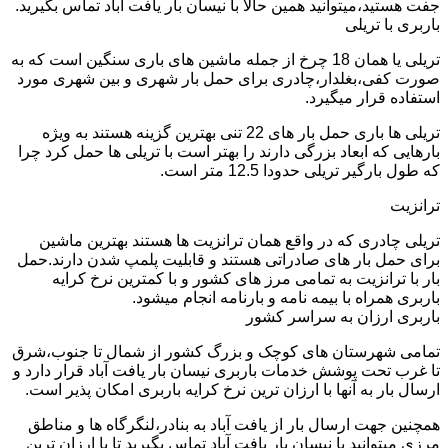
جفت هستید،میتوانید همین حالا با نیسان بار یافت آباد تماس بگیرید.
باربری با تریلی
تریلی یا همان 18 چرخ از جمله ماشین های باری سنگین است که به
صورت کفی،بغلدار،چادری برای حمل بار شهری و بین شهری مورد
استفاده قرار میگیرد.
تریلی ها باری حمل بار های 22 تنی بهترین گزینه هستند به ویژه
بارهایی که ابعاد بزرگی دارند را بهتر است با تریلی ها حمل کرد چرا
که طول بارگیر تریلی حدودا 12.5 متر است.
ترانزیت
تریلی چادری که در واقع همان ترانزیت ها هستند بهترین ماشین
برای حمل بار های صادراتی هستند و قابلیت پلمپ شدن دارند.حمل
بار با ترانزیت به تمامی مرز های کشور و با کمترین نرخ کرایه
باربری همراه با بیمه نامه و بارنامه انجام میشود.
باربری ارزان به سراسر کشور
تمامی شهرستان های کوچک و بزرگ کشور از شمال تا جنوب،شرق
تا غرب تحت پوشش خدمات باربری نیسان بار یافت آباد قرار دارد و
ارسال بار به آنها با ارزان ترین نرخ کرایه باربری امکان پذیر است.
همچنین جهت ارسال بار از یافت آباد به بنادر،لنگرگاه ها و مناطق
مرزی میتوانید با نیسان بار یافت آباد تماس بگیرید تا با ارزان ترین