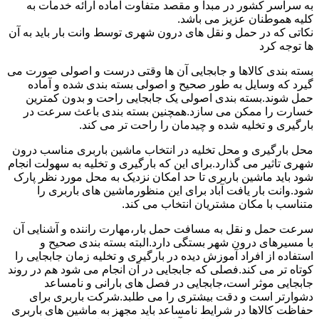
به سراسر کشور در مبدا و مقصد متفاوت آماده ارائه خدمات به
کلیه هموطنان عزیز می باشد.
نکاتی که در حمل و نقل های درون شهری توسط وانت بار باید به آن
ها توجه کرد
بسته بندی کالاها و جابجایی آن ها وقتی درست و اصولی صورت می
گیرد که وسایل به طور صحیح و اصولی بسته بندی شده و آماده
حمل شوند.بسته بندی اصولی یک جابجایی راحت و بدون کمترین
خسارت را ممکن می سازد.همچنین بسته بندی باعث سرعت در
بارگیری و تخلیه شده و چیدمان را راحت تر می کند.
محل بارگیری و محل تخلیه در انتخاب ماشین باربری مناسب درون
شهری تاثیر می گذارد.برای این که بارگیری و تخلیه به سهولت انجام
شود باید ماشین باربری تا حد امکان نزدیک به محل مورد نظر پارک
شود.وانت بار یافت آباد برای این منظورماشین های باربری را
متناسب با مکان مشتریان انتخاب می کند.
سرعت حمل و نقل به مسافت حمل بار،مهارت راننده و آشنایی آن
با مسیرهای درون شهر بستگی دارد.البته بسته بندی صحیح و
استفاده از افراد آموزش دیده در بارگیری و تخلیه زمان جابجایی را
کوتاه تر می کند.فصلی که جابجایی در آن انجام می شود هم در روند
جابجایی موثر است،جابجایی در فصل های بارانی و نامساعد
دشوارتر است و دقت بیشتری را می طلبد.شرکت باربری برای
حفاظت کالاها در شرایط نامساعد باید مجهز به ماشین های باربری