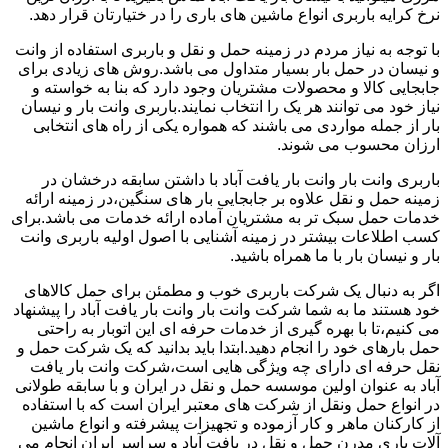
نرخ کرایه باربری انواع ماشین های باری را در ختیارتان قرار دهد.
با توجه به نیاز مردم در زمینه حمل و نقل و باربری استفاده از وانت
و نیسان در حمل بار بسیار متداول می باشد.روش های زیادی برای
جابجایی کالا و محصولات مشتریان وجود دارد که بنا به خواسته و
نیاز خود می توانند هر یک را انتخاب نمایند.باربری وانت بار و نیسان
بار از جمله مواردی می باشند که همواره یکی از راه های انتخابی
ارزان محسوب می شوند.
باربری وانت بار وانت بار یافت آباد با داشتن سابقه درخشان در
زمینه حمل و نقل علاوه بر جابجایی بار های سنگین،در زمینه ارائه
خدمات حمل سبک تر به مشتریان آماده ارائه خدمات می باشد.برای
کسب اطلاعات بیشتر در زمینه آشنایی با اصول اولیه باربری وانت
بار و نیسان بار با ما همراه باشید.
اگر به دنبال یک شرکت باربری خوب و مطمئن برای حمل کالاهای
خود هستند ما به شما شرکت وانت بار وانت بار یافت آباد را پیشنهاد
می کنیم،تا با بهره گیری از خدمات حرفه ای این اتوبار به راحتی
حمل بارهای خود را انجام دهید.ابتدا باید بدانید که یک شرکت حمل و
نقل حرفه ای دارای چه ویژگی هایی است،شرکت وانت بار یافت
آباد به عنوان اولین موسسه حمل و نقل در ایران و با سابقه طولانی
در انواع حمل ونقل از شرکت های معتبر ایران است که با استفاده
از کارکنان ماهر و کار آزموده و تجهیزات پیشرفته و انواع ماشین
آلات باری مدرن حمل و نقل در یافت آباد و سراسر ایران انجام می