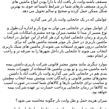
مسقف باشند.وانت بار یافت آباد با دارا بودن انواع ماشین های
باربری مسقف بارهای شما در شرایط نامساعد جوی به بهترین
شکل ممکن حمل کرده و صحیح و سالم تحویل می دهد.
عواملی که در یک جابجایی وانت بار اثر می گذارند
از عوامل موثر در جابجایی می توان به نوع بار و اندازه آن،طول و
نوع مسیر از مبدا تا مقصد،میزان بودجه مشتری،امکانات شرکت
باربری و زمان جابجایی اشاره کرد.هر کدام از این عوامل در انتخاب
ماشین باربری در حمل بار موثر هستند.ماشین هایی که برای
جابجایی درون شهری استفاده می شوند،از ماشین های سبک باربری
انتخاب می شوند تا جابجایی بار داخل شهرها را به صرفه تر و راحت
تر انجام دهند.
موارد دیگری مانند مجوز معتبر قانونی شرکت باربری،داشتن بیمه
نامه ماشین،مدرن و نو بودن ماشین ها،استفاده از تجهیزات بسته
بندی هم در جابجایی تاثیر می گذارند.وانت بار یافت آباد با داشتن
مجوزهای معتبر قانونی و رانندگان تحت پوشش بیمه انتخاب مطمئن
و مناسب برای جابجایی بارها و کالاهای شما است.در صورت آسیب
به کالاها در زمان جابجایی پرداخت خسارت بر عهده شرکت بیمه
خواهد بود.
میزان هزینه حمل و نقل وانت بار چگونه محاسبه می شود؟
شرکت های حمل و نقل میزان هزینه جابجایی بارها را بر اساس