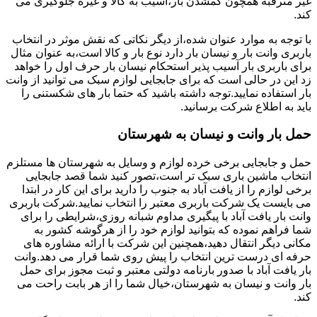
غیر مترقبه همچون گمشدن بار،آسیب به کالا و غیره جلوگیری می
کند.
با توجه به موارد عنوان شده،از دیگر نکاتی که نقش موثر در انتخاب
باربری وانت بار و نیسان بار دارد نوع بار و کالا است،به عنوان مثال
برای باربری بار آسیب پذیر استحکام نیسان بار حرف اول را خواهد
زد این در حالی است که برای جابجایی لوازم سبک می توانید از وانت
بار استفاده نمایید.توجه داشته باشید که حتما بار های شکستنی را
باید به اطلاع شرکت برسانید.
حمل بار وانت و نیسان به شهرستان
حمل و جابجایی برخی خرده لوازم و وسایل به شهرستان ها مستلزم
انتخاب ماشین باری سبک تر است،تصور کنید شما قصد جابجایی
برخی لوازم را از یافت آباد به جنوب را دارید برای این کار در ابتدا
می بایست یک شرکت باربری معتبر را انتخاب نمایید.شرکت باربری
وانت بار یافت آباد با پیگیری مداوم شبانه روزی،شرایطی را برای
شما فراهم نموده که بتوانید لوازم خود را از هرگوشه کشور به
مکانی دیگر انتقال دهید،همچنین این شرکت با ارائه مشاوره های
حرفه ای درست ترین انتخاب را پیش روی شما قرار می دهد.وانت
بار یافت آباد با صدور بارنامه دولتی معتبر و ثبت مجوز برای حمل
بار وانت و نیسان به شهرستان،خیال شما را از هر بابت راحت می
کند.