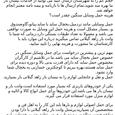
حجم کم را به شهرستان ارسال کنید می توانید از خدمات نیسان بار
ما بهره مند شوید.تمام ارسال ها با بارنامه و بیمه نامه معتبر انجام
خواهد شد.
هزینه حمل وسایل سنگین چقدر است؟
حمل وسایلی مانند تردمیل،یخچال ساید با ساید،پیانو،گاوصندوق
و...بسیار مشکل است و هزینه حمل این وسایل به صورت توافقی
می باشد و معمولا به تعداد طبقات بستگی دارد.زمانی که شما با
وانت بار زاهد گیلانی تماس میگیرید درباره این موارد باید با
کارشناسان ما مشورت و هزینه نهایی را تایید نمایید.
مهم ترین و بیشترین درخواست برای حمل وسایل سنگین در
خصوص حمل یخچال ساید می باشد.ما در تلاشیم از کارگران
مخصوص حمل ساید که دارای قدرت بدنی بالا و دوره دیده برای
حمل ساید هستند،بهره ببریم تا کوچکترین خسارتی به یخچال شما
وارد نشود.
حمل و نقل و جابجایی لوازم را به نیسان بار زاهد گیلانی بار بسپارید.
یکی از خودروهای باربری که بسیار مورد استفاده است،وانت بار و
نیسان بار ها می باشد.این خودروها برای حمل انواع کالا و اثاثیه و
لوازم منزل مورد استفاده قرار می گیرند.
برای حمل اصولی لوازم و بارها باید این کار را به اهل فن و
متخصصین آن بسپارید.پرسنل وانت بار زاهد گیلانی با دارا بودن
سابقه چندین ساله در زمینه باربری می توانند بهترین خدمات را به