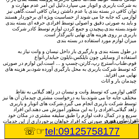
به شرکت باربری و اتوبار می سپارد.دلیل این امر عدم مهارت و
توان کافی در بسته بندی یا عدم داشتن زمان کافی است.گاهی نیز
لوازمی که جابه جا می شوند از حساسیت ویژه ای برخوردار هستند
و باید به صورتی دقیق و اصولی توسط افرادی حرفه ای بسته بندی
شوند.بسته بندی،پیچیدن و جمع کردن لوازم توسط کادر شرکت
باربری بر روی هزینه های نهایی تاثیرگذار است.
میزان لوازم مورد استفاده در بسته بندی
در طول بسته بندی و بارگیری بار داخل نیسان و وانت نیاز به
استفاده از وسایلی چون نایلکس،نایلون حبابدار،انواع
فوم،طناب،استرچ رپ،کارتن،چسپ و … است.این لوازم در صورتی
که توسط شرکت باربری به محل بارگیری آورده شود،بر هزینه های
نهایی می افزاید.
چیدمان بار و اثاث
گاهی لوازمی که توسط وانت و نیسان در زاهد گیلانی به نقاط
مختلف جابه جا می شوند،بنا به درخواست مشتری چیدمان آن ها نیز
توسط شرکت باربری انجام می گیرد.شرکت های اتوبار و باربری
زاهد گیلانی،افرادی را به این منظور آموزش می دهند.این افراد
سریع و در کمال دقت لوازم را طبق سلیقه مشتری در مکان خود
تلفن تماس فوری
قرار می دهند.در صورتی که افراد خواهان برخورداری از این خدمات
باشند،باید هزینه های باربری بیشتری پرداخت کنند.
☞☏
tel:09125758177
تعداد کارگران درخواستی