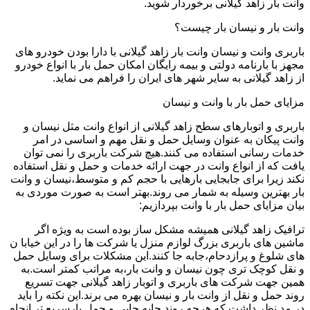
وانت بار زاهد گیلانی برخوردار شوید.
وانت بار و نیسان بار چیست؟
باربری وانت و نیسان وانت بار زاهد گیلانی با دارا بودن خودرو های
مجهز با بارنامه دولتی و بیمه رایگان امکان حمل بار با انواع خودرو
از زاهد گیلانی به سایر شهر های ایران را فراهم می نماید.
مزایای حمل بار با وانت و نیسان
باربری و اتوبارهای سطح زاهد گیلانی از انواع وانت مثل نیسان و
وانت پیکان به عنوان وسایل حمل و نقل مهم و اساسی در امر
خدمات رسانی استفاده می کنند.هیچ شرکت باربری را نمی توان
یافت که از انواع وانت در جهت ارائه خدمات و حمل و نقل استفاده
نکند زیرا برای جابجایی بارهایی با حجم کم و متوسط،نیسان و وانت
بار بهترین وسیله به شمار می روند.بهتر است به صورت موردی به
بیان مزایای حمل بار با وانت بپردازیم:
ترافیک زاهد گیلانی همیشه مشکل ساز بوده است به ویژه اگر
ماشین های باربری بزرگ لوازم منزل یا شرکت ها را در این خیابا ن
های شلوغ و پرازدحام،جابه جا کنند.این مشکلات برای وسایل حمل
و نقل کوچک تری چون نیسان و وانت بار،به مراتب کمتر است.به
همین جهت شرکت های باربری و اتوبار زاهد گیلانی جهت تسریع
روند حمل و نقل از وانت بار و نیسان بهره می برند.این نکته را باید
در مد نظر داشت که هرچه روند جابه جایی و حمل بارسریع تر انجام