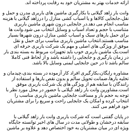
ارائه خدمات بهتر به مشتریان خود به رقابت پرداخته اند.
وانت بار زاهد گیلانی با بکارگیری ماشین های باربری مدرن و حمل و
نقل،جابجایی کالاها و یا اسباب کشی منازل را درزاهد گیلانی با هزینه
مناسب انجام می دهد.در جابجایی درون شهری ماشین باربری
متناسب با حجم و تعداد اسباب و وسایل انتخاب می شود.وانت ها
برای حمل بارهای سبک و اسباب کشی منازل درون شهرها بسیار
مناسب هستند.انتخاب ماشین باربری مناسب برای حمل و نقل
موفق از ویژگی های اصلی و مهم یک شرکت باربری حرفه ای
است.یک ماشین باربری خوب باید تجهیزات مربوط به بسته بندی بار
در زمان بارگیری و جابجایی را داشته باشد و از لحاظ فنی کاملا
سالم باشد تا در حین جابجایی ایمنی وسایل بالا باشد.
مشاوره رایگان،بکارگیری افراد کار آزموده در بسته بندی،چیدمان و
تخلیه بارها،ضمانت تحویل سالم و بدون نقص بارها و استفاده از
رانندگان با سابقه هم از ویژگی های یک شرکت باربری موفق
است.مشاورین وانت بار زاهد گیلانی با حضور در محل مورد نظر با
توجه به حجم بار و مسافت جابجایی ماشین باربری مناسب را
انتخاب کرده و امکان یک جابجایی راحت و سریع را برای مشتریان
خود فراهم می کنند.
در پایان گفتنی است که شرکت باربری وانت بار زاهد گیلانی با
سابقه درخشان و طولانی مدت در سال های اخیر توانسته جایگاه
ویژه ای در میان مشتریان به خود اختصاص دهد و علاوه بر ماشین