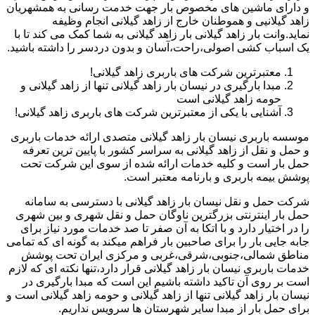
و دارای ماشین های مخصوص بار جهت خدمت رسانی به همشهریان
زاهد گیلانیی و هموطنان خارج از زاهد گیلانی انجام وظیفه
نماید.وانت بار زاهد گیلانی بار زاهد گیلانی به شما کمک می کند تا با
یک اسباب کشی اصولی،راحت،آسان و بدون دردسر را داشته باشید.
معتبرترین شرکت های باربری زاهد گیلانی!
مبدا بارگیری در نیسان بار زاهد گیلانی تنها از زاهد گیلانی و
حومه زاهد گیلانی است
آشنایی با یکی از معتبرترین شرکت های باربری زاهد گیلانی!
موسسه باربری نیسان بار زاهد گیلانی متصدی ارائه خدمات باربری
و حمل و نقل از زاهد گیلانی به سراسر کشور با پایین ترین تعرفه
حمل بار است و کلیه خدمات ارائه شده از سوی این شرکت تحت
پوشش بیمه باربری و بارنامه معتبر است.
شرکت حمل و نقل نیسان بار زاهد گیلانی با دسترسی به سامانه
حمل بار اینترنتی بزرگترین ناوگان حمل و نقل شهری و بین شهری
را در اختیار دارد و با اتکا به آن صفر تا صد خدمات مورد نیاز برای
جابه جایی بار را برای صاحبین بار فراهم میکند به گونه ای که تمامی
مناطق شمالی،جنوبی،شرقی،غربی و مرکزی ایران تحت پوشش
خدمات باربری نیسان بار زاهد گیلانی قرار دارد،تنها نکته ای که لازم
است بر روی آن تاکید داشته باشیم این است که مبدا بارگیری در
نیسان بار زاهد گیلانی تنها از زاهد گیلانی و حومه زاهد گیلانی است و
برای حمل بار از مبدا سایر شهرستان ها سرویس نداریم.