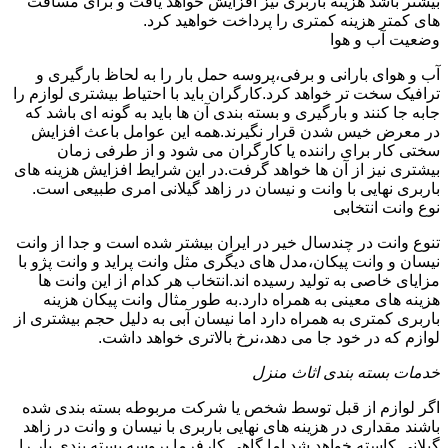
بیشتر باشد هزینه باربری نیز افزایش خواهد یافت و برای مسافت
های کمتر هزینه کمتری را پرداخت خواهید کرد.
وضعیت آب و هوا
آب و هوای بارانی و برفی،پروسه حمل بار را به لحاظ بارگیری و
ترافیک سخت تر خواهد کرد.کارگران باید با احتیاط بیشتری لوازم را
جابه جا کنند و بارگیری و بسته بندی آن ها باید به گونه ای باشد که
در معرض خیس شدن قرار نگیرند.همه این عوامل باعث افزایش
سختی کار برای راننده یا کارگران می شود و از طرفی زمان
بیشتری نیز از آن ها خواهد گرفت.در این شرایط افزایش هزینه های
باربری نهایی با وانت و نیسان در زاهد گیلانی امری طبیعی است.
نوع وانت انتخابی
تنوع وانت در چندسال خیر در ایران بیشتر شده است و جدا از وانت
نیسان و وانت پیکان،مدل های دیگری مثل وانت پراید و وانت پژو با
مزایای خاصی به تولید رسیده اند.انتخاب هر کدام از این وانت ها
هزینه های معینی به همراه دارد.به طور مثال وانت پیکان هزینه
باربری کمتری به همراه دارد اما نیسان آبی به دلیل حجم بیشتری از
لوازم که در خود جا می دهد،نرخ بالاتری خواهد داشت.
خدمات بسته بندی اثاث منزل
اگر لوازم از قبل توسط شخص یا شرکت مربوطه بسته بندی شده
باشند مقداری در هزینه های نهایی باربری با نیسان و وانت در زاهد
گیلانی کاسته خواهد شد.اما گاهی کارفرما پروسه بسته بندی بار را