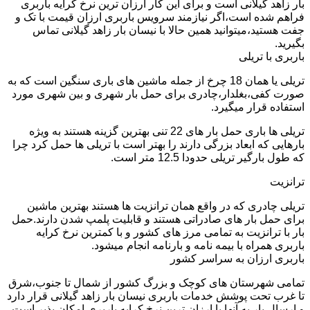
بار زاهد گیلانی است و برای این کار ارزان ترین نرخ کرایه باربری
فراهم شده است،اگر نیازمند سرویس باربری ارزان قیمت با تک و
جفت هستید،میتوانید همین حالا با نیسان بار زاهد گیلانی تماس
بگیرید.
باربری با تریلی
تریلی یا همان 18 چرخ از جمله ماشین های باری سنگین است که به
صورت کفی،بغلدار،چادری برای حمل بار شهری و بین شهری مورد
استفاده قرار میگیرد.
تریلی ها باری حمل بار های 22 تنی بهترین گزینه هستند به ویژه
بارهایی که ابعاد بزرگی دارند را بهتر است با تریلی ها حمل کرد چرا
که طول بارگیر تریلی حدودا 12.5 متر است.
ترانزیت
تریلی چادری که در واقع همان ترانزیت ها هستند بهترین ماشین
برای حمل بار های صادراتی هستند و قابلیت پلمپ شدن دارند.حمل
بار با ترانزیت به تمامی مرز های کشور و با کمترین نرخ کرایه
باربری همراه با بیمه نامه و بارنامه انجام میشود.
باربری ارزان به سراسر کشور
تمامی شهرستان های کوچک و بزرگ کشور از شمال تا جنوب،شرق
تا غرب تحت پوشش خدمات باربری نیسان بار زاهد گیلانی قرار دارد
و ارسال بار به آنها با ارزان ترین نرخ کرایه باربری امکان پذیر است.