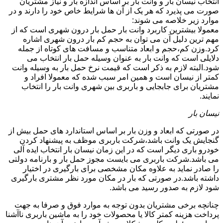
انتخاب نیسان بار و وانت بار بر اساس اندازه بار و نیاز مشتریان
صورت می پذیرد که هر یک از آن ها شرایط خاص خود را دارند و در
موارد زیر خلاصه می شوند:
معمولا بیشترین کاربرد وانت بار حمل بار درون شهری است که از
مهم ترین دلیل آن می توان به حجم کم بار درون شهری اشاره
کرد.وزن کم،حجم و ابعاد متناسب و مسافت های کوتاه از جمله
دلایلی است که وانت بار به عنوان وسیله حمل بار انتخاب می
شود.البته لازم به ذکر است که قیمت نرخ حمل بار به وسیله وانت
کمتر از نیسان است و همین امر سبب شده که معمولا افراد و
مشتریان برای جابجایی و باربری بین شهری وانت بار را انتخاب
نمایند.
نیسان بار
در صورتی که ابعاد و وزن بار بر اساس استاندارد های حمل بیش از
گنجایش یک وانت باشد،شرکت باربری موظف به پیشنهاد کردن
خودرو باری دیگر است که در این زمان نیسان بار انتخاب ایده آلی
می باشد.شرکت باربری می بایست مجوز حمل بار و بارنامه دولتی
را صادر نماید به علاوه مکان مشخصی برای بارگیری در اختیار
داشته باشد.در صورتی که بار در مکان مورد نظر مشتری بارگیری
شود لازم به صدور رسید می باشد.
چنانچه برخی مشتریان بدون توجه به موارد فوق و صرفا به جهت
پرداخت هزینه کمتر کالا یا محصولات خود را به ماشین باربری ناآشنا