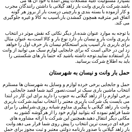
بسپارد مسئولیت کلیه مشکلات پیش آمده با خود آن ها می
باشد.شرکت باربری وانت بار زاهد گیلانی با داشتن رانندگان مجرب
و کار آزموده با بسته بندی و بارچینی درست بار از بروز هر گونه
اتفاق غیر مترقبه همچون گمشدن بار،آسیب به کالا و غیره جلوگیری
می کند.
با توجه به موارد عنوان شده،از دیگر نکاتی که نقش موثر در انتخاب
باربری وانت بار و نیسان بار دارد نوع بار و کالا است،به عنوان مثال
برای باربری بار آسیب پذیر استحکام نیسان بار حرف اول را خواهد
زد این در حالی است که برای جابجایی لوازم سبک می توانید از وانت
بار استفاده نمایید.توجه داشته باشید که حتما بار های شکستنی را
باید به اطلاع شرکت برسانید.
حمل بار وانت و نیسان به شهرستان
حمل و جابجایی برخی خرده لوازم و وسایل به شهرستان ها مستلزم
انتخاب ماشین باری سبک تر است،تصور کنید شما قصد جابجایی
برخی لوازم را از زاهد گیلانی به جنوب را دارید برای این کار در ابتدا
می بایست یک شرکت باربری معتبر را انتخاب نمایید.شرکت باربری
وانت بار زاهد گیلانی با پیگیری مداوم شبانه روزی،شرایطی را برای
شما فراهم نموده که بتوانید لوازم خود را از هرگوشه کشور به
مکانی دیگر انتقال دهید،همچنین این شرکت با ارائه مشاوره های
حرفه ای درست ترین انتخاب را پیش روی شما قرار می دهد.وانت
بار زاهد گیلانی با صدور بارنامه دولتی معتبر و ثبت مجوز برای حمل