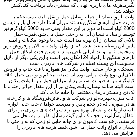
بگیرد،هزینه های باربری نهایی که مشتری باید پرداخت کند،کمتر
خواهد شد.
وانت بار و نیسان از جمله وسایل حمل و نقل با بدنه مستحکم با
قدرت حمل بارهای سنگین هستند.میزان استاندارد حمل بار با نیسان
2800 کیلو است اما دوبرابر این مقدار یعنی حدود 5000 کیلوگرم نیز
توسط زامیاد یا نیسان آبی به راحتی حمل می شود.قدرت حمل
بالایی که نیسان از آن بهره مند است حتی با وجود امکانات و ایمنی
پایین این وسیله،باعث شده که از اوایل تولید تا به الان پرفروش ترین
و محبوب ترین وانت ایرانی باقی بماند.به همین جهت امکان حمل
بارهای سنگین با زامیاد 24 امکان پذیر است و این یکی دیگر از دلایل
محبوبیت این وسیله نقیله در شرکت های باربری است.
استحکام و جان سختی وانت پیکان نیز همواره باعث جذب و فروش
بالای این نوع وانت ایرانی بوده است.بدنه محکم و توانایی حمل 600
کیلوگرم بار به صورت استاندارد،از مزایای حمل بار با وانت پیکان
است.البته همانند نیسان،وانت پیکان نیز از این مقدار فراتر رفته و تا
یک تن و بیشتر،بارهای مختلفی را جابه جا می کند.
اثاث منزل،جهیزیه،لوازم شرکت ها و دفاتر،فروشگاه ها و کارخانه
ها در صورتی که در حجم پایین و متوسط خواهان جابه جایی لوازم
باشند،از وانت و نیسان بهره می برند.شرکت های باربری نیز برای
انتقال وسایلی در حجم کم این گونه وسایل نقلیه را به محل می
فرستند.درخواست کامیون برای جابه جایی لوازمی که به راحتی با
نیسان یا انواع وانت حمل می شود،فقط هزینه های باربری را
افزایش می دهد.