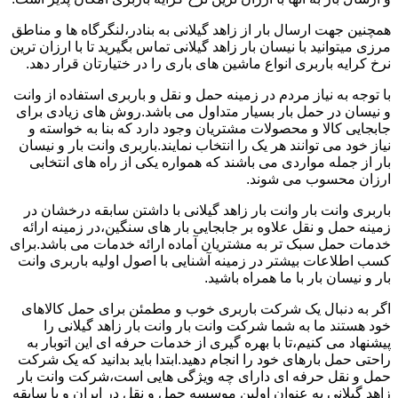
همچنین جهت ارسال بار از زاهد گیلانی به بنادر،لنگرگاه ها و مناطق
مرزی میتوانید با نیسان بار زاهد گیلانی تماس بگیرید تا با ارزان ترین
نرخ کرایه باربری انواع ماشین های باری را در ختیارتان قرار دهد.
با توجه به نیاز مردم در زمینه حمل و نقل و باربری استفاده از وانت
و نیسان در حمل بار بسیار متداول می باشد.روش های زیادی برای
جابجایی کالا و محصولات مشتریان وجود دارد که بنا به خواسته و
نیاز خود می توانند هر یک را انتخاب نمایند.باربری وانت بار و نیسان
بار از جمله مواردی می باشند که همواره یکی از راه های انتخابی
ارزان محسوب می شوند.
باربری وانت بار وانت بار زاهد گیلانی با داشتن سابقه درخشان در
زمینه حمل و نقل علاوه بر جابجایی بار های سنگین،در زمینه ارائه
خدمات حمل سبک تر به مشتریان آماده ارائه خدمات می باشد.برای
کسب اطلاعات بیشتر در زمینه آشنایی با اصول اولیه باربری وانت
بار و نیسان بار با ما همراه باشید.
اگر به دنبال یک شرکت باربری خوب و مطمئن برای حمل کالاهای
خود هستند ما به شما شرکت وانت بار وانت بار زاهد گیلانی را
پیشنهاد می کنیم،تا با بهره گیری از خدمات حرفه ای این اتوبار به
راحتی حمل بارهای خود را انجام دهید.ابتدا باید بدانید که یک شرکت
حمل و نقل حرفه ای دارای چه ویژگی هایی است،شرکت وانت بار
زاهد گیلانی به عنوان اولین موسسه حمل و نقل در ایران و با سابقه