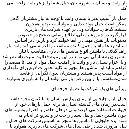
بار وانت و نیسان به شهرستان،خیال شما را از هر بابت راحت می
کند.
حمل بار آسیب پذیر با نیسان وانت با توجه به نیاز مشتریان گاهی
ممکن است حمل مواد غذایی و مواد آسیب پذیر همچون
شیشه،گیاهان،حیوانات و… بر عهده شرکت های باربری
قرارگیرد.در چنین شرایطی،اطلاع رسانی صحیح در خصوص
محتویات بار نقش مهمی را ایفا خواهد کرد و باربری بر اساس
استاندارد ها ماشین حمل کننده متناسب را اعزام می کند.وانت بار
زاهد گیلانی با داشتن انواع ماشین های باری متناسب با نیاز
مشتریان به سادگی می تواند در این زمینه فعالیت مثبت داشته باشد
و با اعزام نیسان بار و وانت بار امنیت حمل مواد از مبدا تا مقصد را
فراهم نماید.این ماشین ها مجهز به کلیه تجهیزات لازم برای نگهداری
از مواد آسیب پذیر هستند و مشتریان بدون نگرانی از فاسد
شدن،شکستن یا از بین رفتن بار می توانند آن را به باربری بسپارند.
ویژگی های یک شرکت وانت بار حرفه ای
حمل بار و جابجایی از زمان پیدایش انسان ها تا کنون وجود داشته
است.در زمان های گذشته انسان ها برای حمل بارهای خود از
حیوانات استفاده می کردند،ولی درحال حاضر با اختراع وسیله های
چون ماشین حمل و نقل بسیار راحت تر و سریع تر انجام می
شود.ایده جابجایی با ماشین ها منجر به تاسیس شرکت های حمل و
نقل امروزی شد.در طی سال های شرکت های باربری همواره با