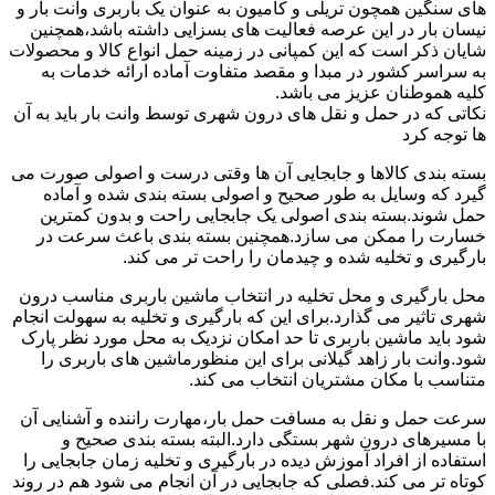
های سنگین همچون تریلی و کامیون به عنوان یک باربری وانت بار و
نیسان بار در این عرصه فعالیت های بسزایی داشته باشد،همچنین
شایان ذکر است که این کمپانی در زمینه حمل انواع کالا و محصولات
به سراسر کشور در مبدا و مقصد متفاوت آماده ارائه خدمات به
کلیه هموطنان عزیز می باشد.
نکاتی که در حمل و نقل های درون شهری توسط وانت بار باید به آن
ها توجه کرد
بسته بندی کالاها و جابجایی آن ها وقتی درست و اصولی صورت می
گیرد که وسایل به طور صحیح و اصولی بسته بندی شده و آماده
حمل شوند.بسته بندی اصولی یک جابجایی راحت و بدون کمترین
خسارت را ممکن می سازد.همچنین بسته بندی باعث سرعت در
بارگیری و تخلیه شده و چیدمان را راحت تر می کند.
محل بارگیری و محل تخلیه در انتخاب ماشین باربری مناسب درون
شهری تاثیر می گذارد.برای این که بارگیری و تخلیه به سهولت انجام
شود باید ماشین باربری تا حد امکان نزدیک به محل مورد نظر پارک
شود.وانت بار زاهد گیلانی برای این منظورماشین های باربری را
متناسب با مکان مشتریان انتخاب می کند.
سرعت حمل و نقل به مسافت حمل بار،مهارت راننده و آشنایی آن
با مسیرهای درون شهر بستگی دارد.البته بسته بندی صحیح و
استفاده از افراد آموزش دیده در بارگیری و تخلیه زمان جابجایی را
کوتاه تر می کند.فصلی که جابجایی در آن انجام می شود هم در روند