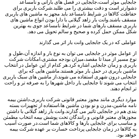
جابجایی موثر است،جابجایی در فصل های بارانی و نامساعد
دشوارتر است و دقت بیشتری را می طلبد.شرکت باربری برای
حفاظت کالاها در شرایط نامساعد باید مجهز به ماشین های باربری
مسقف باشند.وانت بار زاهد گیلانی با دارا بودن انواع ماشین های
باربری مسقف بارهای شما در شرایط نامساعد جوی به بهترین
شکل ممکن حمل کرده و صحیح و سالم تحویل می دهد.
عواملی که در یک جابجایی وانت بار اثر می گذارند
از عوامل موثر در جابجایی می توان به نوع بار و اندازه آن،طول و
نوع مسیر از مبدا تا مقصد،میزان بودجه مشتری،امکانات شرکت
باربری و زمان جابجایی اشاره کرد.هر کدام از این عوامل در انتخاب
ماشین باربری در حمل بار موثر هستند.ماشین هایی که برای
جابجایی درون شهری استفاده می شوند،از ماشین های سبک باربری
انتخاب می شوند تا جابجایی بار داخل شهرها را به صرفه تر و راحت
تر انجام دهند.
موارد دیگری مانند مجوز معتبر قانونی شرکت باربری،داشتن بیمه
نامه ماشین،مدرن و نو بودن ماشین ها،استفاده از تجهیزات بسته
بندی هم در جابجایی تاثیر می گذارند.وانت بار زاهد گیلانی با داشتن
مجوزهای معتبر قانونی و رانندگان تحت پوشش بیمه انتخاب مطمئن
و مناسب برای جابجایی بارها و کالاهای شما است.در صورت آسیب
به کالاها در زمان جابجایی پرداخت خسارت بر عهده شرکت بیمه
خواهد بود.