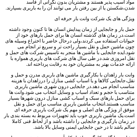
مواد آسیب پذیر هستند و مشتریان بدون نگرانی از فاسد
شدن،شکستن یا از بین رفتن بار می توانند آن را به باربری بسپارند.
ویژگی های یک شرکت وانت بار حرفه ای
حمل بار و جابجایی از زمان پیدایش انسان ها تا کنون وجود داشته
است.در زمان های گذشته انسان ها برای حمل بارهای خود از
حیوانات استفاده می کردند،ولی درحال حاضر با اختراع وسیله های
چون ماشین حمل و نقل بسیار راحت تر و سریع تر انجام می
شود.ایده جابجایی با ماشین ها منجر به تاسیس شرکت های حمل و
نقل امروزی شد.در طی سال های شرکت های باربری همواره با
ارائه خدمات بهتر به مشتریان خود به رقابت پرداخته اند.
وانت بار زاهدان با بکارگیری ماشین های باربری مدرن و حمل و
نقل،جابجایی کالاها و یا اسباب کشی منازل را درزاهدان با هزینه
مناسب انجام می دهد.در جابجایی درون شهری ماشین باربری
متناسب با حجم و تعداد اسباب و وسایل انتخاب می شود.وانت ها
برای حمل بارهای سبک و اسباب کشی منازل درون شهرها بسیار
مناسب هستند.انتخاب ماشین باربری مناسب برای حمل و نقل
موفق از ویژگی های اصلی و مهم یک شرکت باربری حرفه ای
است.یک ماشین باربری خوب باید تجهیزات مربوط به بسته بندی بار
در زمان بارگیری و جابجایی را داشته باشد و از لحاظ فنی کاملا
سالم باشد تا در حین جابجایی ایمنی وسایل بالا باشد.