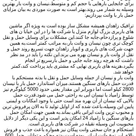
برای جابجایی بارهایی با حجم کم و متوسط،نیسان و وانت بار بهترین
وسیله به شمار می روند.بهتر است به صورت موردی به بیان مزایای
حمل بار با وانت بپردازیم:
ترافیک زاهدان همیشه مشکل ساز بوده است به ویژه اگر ماشین
های باربری بزرگ لوازم منزل یا شرکت ها را در این خیابا ن های
شلوغ و پرازدحام،جابه جا کنند.این مشکلات برای وسایل حمل و نقل
کوچک تری چون نیسان و وانت بار،به مراتب کمتر است.به همین
جهت شرکت های باربری و اتوبار زاهدان جهت تسریع روند حمل و
نقل از وانت بار و نیسان بهره می برند.این نکته را باید در مد نظر
داشت که هرچه روند جابه جایی و حمل بارسریع تر انجام
بگیرد،هزینه های باربری نهایی که مشتری باید پرداخت کند،کمتر
خواهد شد.
وانت بار و نیسان از جمله وسایل حمل و نقل با بدنه مستحکم با
قدرت حمل بارهای سنگین هستند.میزان استاندارد حمل بار با نیسان
2800 کیلو است اما دوبرابر این مقدار یعنی حدود 5000 کیلوگرم نیز
توسط زامیاد یا نیسان آبی به راحتی حمل می شود.قدرت حمل
بالایی که نیسان از آن بهره مند است حتی با وجود امکانات و ایمنی
پایین این وسیله،باعث شده که از اوایل تولید تا به الان پرفروش ترین
و محبوب ترین وانت ایرانی باقی بماند.به همین جهت امکان حمل
بارهای سنگین با زامیاد 24 امکان پذیر است و این یکی دیگر از دلایل
محبوبیت این وسیله نقیله در شرکت های باربری است.
استحکام و جان سختی وانت پیکان نیز همواره باعث جذب و فروش
بالای این نوع وانت ایرانی بوده است.بدنه محکم و توانایی حمل 600