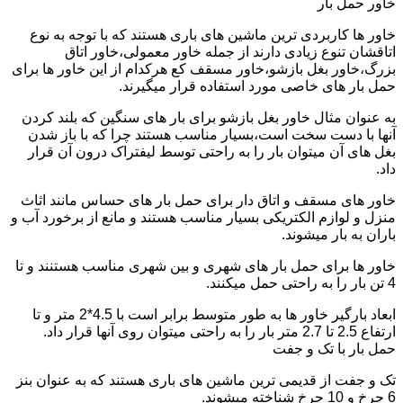
خاور حمل بار
خاور ها کاربردی ترین ماشین های باری هستند که با توجه به نوع
اتاقشان تنوع زیادی دارند از جمله خاور معمولی،خاور اتاق
بزرگ،خاور بغل بازشو،خاور مسقف کع هرکدام از این خاور ها برای
حمل بار های خاصی مورد استفاده قرار میگیرند.
به عنوان مثال خاور بغل بازشو برای بار های سنگین که بلند کردن
آنها با دست سخت است،بسیار مناسب هستند چرا که با باز شدن
بغل های آن میتوان بار را به راحتی توسط لیفتراک درون آن قرار
داد.
خاور های مسقف و اتاق دار برای حمل بار های حساس مانند اثاث
منزل و لوازم الکتریکی بسیار مناسب هستند و مانع از برخورد آب و
باران به بار میشوند.
خاور ها برای حمل بار های شهری و بین شهری مناسب هستنند و تا
4 تن بار را به راحتی حمل میکنند.
ابعاد بارگیر خاور ها به طور متوسط برابر است با 4.5*2 متر و تا
ارتفاع 2.5 تا 2.7 متر بار را به راحتی میتوان روی آنها قرار داد.
حمل بار با تک و جفت
تک و جفت از قدیمی ترین ماشین های باری هستند که به عنوان بنز
6 چرخ و 10 چرخ شناخته میشوند.