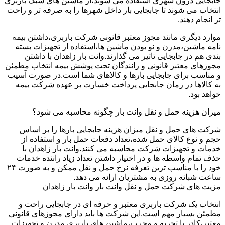
جابجایی درون شهری استفاده می شوند،از ماشین های سبک باربری
انتخاب می شوند تا جابجایی بار داخل شهرها را به صرفه تر و راحت
تر انجام دهند.
موارد دیگری مانند مجوز معتبر قانونی شرکت باربری،داشتن بیمه
نامه ماشین،مدرن و نو بودن ماشین ها،استفاده از تجهیزات بسته
بندی هم در جابجایی تاثیر می گذارند.وانت بار زاهدان با داشتن
مجوزهای معتبر قانونی و رانندگان تحت پوشش بیمه انتخاب مطمئن
و مناسب برای جابجایی بارها و کالاهای شما است.در صورت آسیب
به کالاها در زمان جابجایی پرداخت خسارت بر عهده شرکت بیمه
خواهد بود.
میزان هزینه حمل و نقل وانت بار چگونه محاسبه می شود؟
شرکت های حمل و نقل میزان هزینه جابجایی بارها را بر اساس
حجم و نوع کالای حمل شده،تعداد دفعات حمل بار و استفاده از
خدمات و تجهیزات شرکت محاسبه می کنند.وانت بار زاهدان با
حذف تمام واسطه ها و در اختیار داشتن تعداد زیاد راننده خدمات
خود را با مناسب ترین تعرفه نرخ حمل و نقل ممکن و به صورت ۲۴
ساعت شبانه روزی به مشتریان ارائه می دهد.
مزیت های شرکت حمل و نقل وانت بار وانت بار زاهدان
انتخاب یک شرکت باربری معتبر و حرفه ای در جابجایی راحت و
مطمئن بسیار مهم است.این شرکت ها باید دارای مجوزهای قانونی
معتبر،کادر با تجربه و مجرب،ماشین های باربری مدرن و تجهیزات