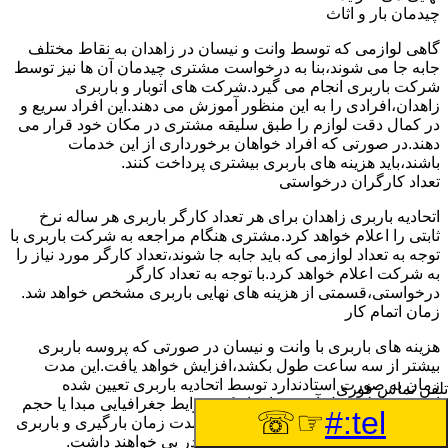
چیدمان بار و اثاث
گاهی لوازمی که توسط وانت و نیسان در زاهدان به نقاط مختلف
جابه جا می شوند،بنا به درخواست مشتری چیدمان آن ها نیز توسط
شرکت باربری انجام می گیرد.شرکت های اتوبار و باربری
زاهدان،افرادی را به این منظور آموزش می دهند.این افراد سریع و
در کمال دقت لوازم را طبق سلیقه مشتری در مکان خود قرار می
دهند.در صورتی که افراد خواهان برخورداری از این خدمات
باشند،باید هزینه های باربری بیشتری پرداخت کنند.
تعداد کارگران درخواستی
اتحادیه باربری زاهدان برای هر تعداد کارگر باربری هر ساله نرخ
ثابتی را اعلام خواهد کرد.مشتری هنگام مراجعه به شرکت باربری با
توجه به تعداد لوازمی که باید جابه جا شوند،تعداد کارگر مورد نیاز را
به شرکت اعلام خواهد کرد.با توجه به تعداد کارگر
درخواستی،قسمتی از هزینه های نهایی باربری مشخص خواهد شد.
زمان اتمام کار
هزینه های باربری با وانت و نیسان در صورتی که پروسه باربری
بیشتر از سه ساعت طول بکشد،افزایش خواهد یافت.این مدت
زمان به صورت استادندارد توسط اتحادیه باربری تعیین شده
تلفن تماس فوری
است.عواملی مثل آب وهوا،ترافیک،شرایط جغرافیایی مبدا یا حجم
☞☏
tel:#
زیاد لوازم ممکن است باعث افزایش مدت زمان بارگیری و باربری
شوند که افزایش هزینه های باربری را در پی خواهند داشت.