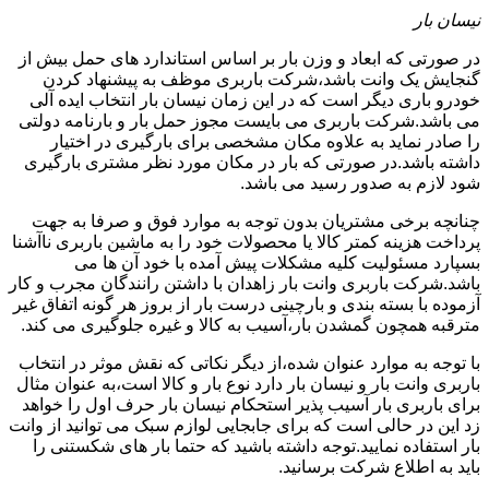
نیسان بار
در صورتی که ابعاد و وزن بار بر اساس استاندارد های حمل بیش از
گنجایش یک وانت باشد،شرکت باربری موظف به پیشنهاد کردن
خودرو باری دیگر است که در این زمان نیسان بار انتخاب ایده آلی
می باشد.شرکت باربری می بایست مجوز حمل بار و بارنامه دولتی
را صادر نماید به علاوه مکان مشخصی برای بارگیری در اختیار
داشته باشد.در صورتی که بار در مکان مورد نظر مشتری بارگیری
شود لازم به صدور رسید می باشد.
چنانچه برخی مشتریان بدون توجه به موارد فوق و صرفا به جهت
پرداخت هزینه کمتر کالا یا محصولات خود را به ماشین باربری ناآشنا
بسپارد مسئولیت کلیه مشکلات پیش آمده با خود آن ها می
باشد.شرکت باربری وانت بار زاهدان با داشتن رانندگان مجرب و کار
آزموده با بسته بندی و بارچینی درست بار از بروز هر گونه اتفاق غیر
مترقبه همچون گمشدن بار،آسیب به کالا و غیره جلوگیری می کند.
با توجه به موارد عنوان شده،از دیگر نکاتی که نقش موثر در انتخاب
باربری وانت بار و نیسان بار دارد نوع بار و کالا است،به عنوان مثال
برای باربری بار آسیب پذیر استحکام نیسان بار حرف اول را خواهد
زد این در حالی است که برای جابجایی لوازم سبک می توانید از وانت
بار استفاده نمایید.توجه داشته باشید که حتما بار های شکستنی را
باید به اطلاع شرکت برسانید.