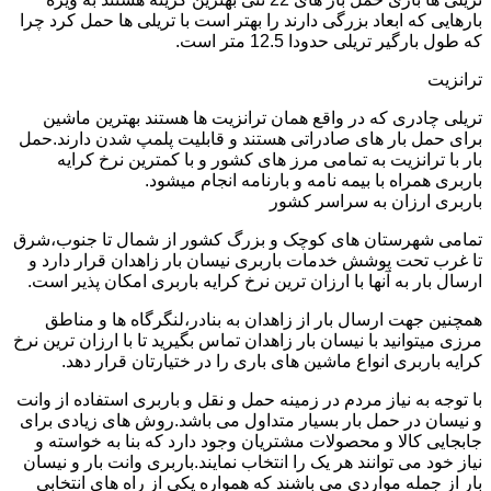
بارهایی که ابعاد بزرگی دارند را بهتر است با تریلی ها حمل کرد چرا
که طول بارگیر تریلی حدودا 12.5 متر است.
ترانزیت
تریلی چادری که در واقع همان ترانزیت ها هستند بهترین ماشین
برای حمل بار های صادراتی هستند و قابلیت پلمپ شدن دارند.حمل
بار با ترانزیت به تمامی مرز های کشور و با کمترین نرخ کرایه
باربری همراه با بیمه نامه و بارنامه انجام میشود.
باربری ارزان به سراسر کشور
تمامی شهرستان های کوچک و بزرگ کشور از شمال تا جنوب،شرق
تا غرب تحت پوشش خدمات باربری نیسان بار زاهدان قرار دارد و
ارسال بار به آنها با ارزان ترین نرخ کرایه باربری امکان پذیر است.
همچنین جهت ارسال بار از زاهدان به بنادر،لنگرگاه ها و مناطق
مرزی میتوانید با نیسان بار زاهدان تماس بگیرید تا با ارزان ترین نرخ
کرایه باربری انواع ماشین های باری را در ختیارتان قرار دهد.
با توجه به نیاز مردم در زمینه حمل و نقل و باربری استفاده از وانت
و نیسان در حمل بار بسیار متداول می باشد.روش های زیادی برای
جابجایی کالا و محصولات مشتریان وجود دارد که بنا به خواسته و
نیاز خود می توانند هر یک را انتخاب نمایند.باربری وانت بار و نیسان
بار از جمله مواردی می باشند که همواره یکی از راه های انتخابی