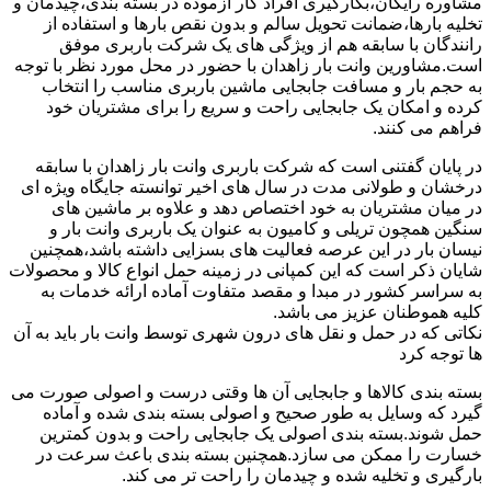
مشاوره رایگان،بکارگیری افراد کار آزموده در بسته بندی،چیدمان و
تخلیه بارها،ضمانت تحویل سالم و بدون نقص بارها و استفاده از
رانندگان با سابقه هم از ویژگی های یک شرکت باربری موفق
است.مشاورین وانت بار زاهدان با حضور در محل مورد نظر با توجه
به حجم بار و مسافت جابجایی ماشین باربری مناسب را انتخاب
کرده و امکان یک جابجایی راحت و سریع را برای مشتریان خود
فراهم می کنند.
در پایان گفتنی است که شرکت باربری وانت بار زاهدان با سابقه
درخشان و طولانی مدت در سال های اخیر توانسته جایگاه ویژه ای
در میان مشتریان به خود اختصاص دهد و علاوه بر ماشین های
سنگین همچون تریلی و کامیون به عنوان یک باربری وانت بار و
نیسان بار در این عرصه فعالیت های بسزایی داشته باشد،همچنین
شایان ذکر است که این کمپانی در زمینه حمل انواع کالا و محصولات
به سراسر کشور در مبدا و مقصد متفاوت آماده ارائه خدمات به
کلیه هموطنان عزیز می باشد.
نکاتی که در حمل و نقل های درون شهری توسط وانت بار باید به آن
ها توجه کرد
بسته بندی کالاها و جابجایی آن ها وقتی درست و اصولی صورت می
گیرد که وسایل به طور صحیح و اصولی بسته بندی شده و آماده
حمل شوند.بسته بندی اصولی یک جابجایی راحت و بدون کمترین
خسارت را ممکن می سازد.همچنین بسته بندی باعث سرعت در
بارگیری و تخلیه شده و چیدمان را راحت تر می کند.