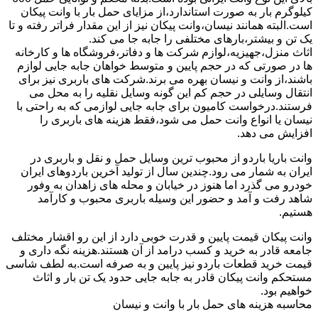
کیلوگرم بار به صورت استاندارد،از مزایای حمل بار با وانت پیکان
است.البته همانند نیسان،وانت پیکان نیز از این مقدار فراتر رفته و تا
یک تن و بیشتر،بارهای مختلفی را جابه جا می کند.
اثاث منزل،جهیزیه،لوازم شرکت ها و دفاتر،فروشگاه ها و کارخانه
ها در صورتی که در حجم پایین و متوسط خواهان جابه جایی لوازم
باشند،از وانت و نیسان بهره می برند.شرکت های باربری نیز برای
انتقال وسایلی در حجم کم این گونه وسایل نقلیه را به محل می
فرستند.درخواست کامیون برای جابه جایی لوازمی که به راحتی با
نیسان یا انواع وانت حمل می شود،فقط هزینه های باربری را
افزایش می دهد.
وانت باریا باردو از محبوب ترین وسایل حمل و نقل و باربری در
ایران به شمار می رود.چندین سال از تولید آخرین باردوهای ایران
خودرو می گذرد اما هنوز در خیابان و محله های زاهدان به وفور
شاهد رفت و آمد و حضور این وسیله باربری محبوب و کارآمد
هستیم.
وانت پیکان قیمت پایین و قدرت خوبی دارد از این رو اقشار مختلف
جامعه قادر به خرید و کسب درامد از آن هستند.هزینه نگه داری و
قیمت خرید قطعات باردو نیز پایین و به صرفه است.به لطف شاسی
مستحکم وانت پیکان قادر به جابه جایی حدود یک تن بار و اثاث
خواهیم بود.
محاسبه هزینه های حمل بار با وانت و نیسان