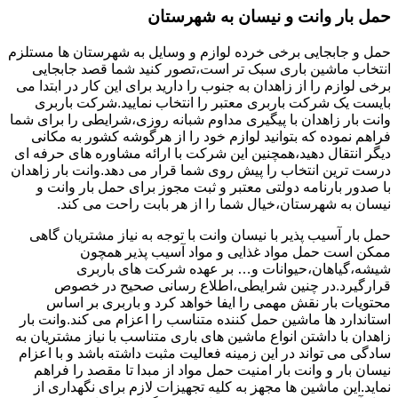
حمل بار وانت و نیسان به شهرستان
حمل و جابجایی برخی خرده لوازم و وسایل به شهرستان ها مستلزم
انتخاب ماشین باری سبک تر است،تصور کنید شما قصد جابجایی
برخی لوازم را از زاهدان به جنوب را دارید برای این کار در ابتدا می
بایست یک شرکت باربری معتبر را انتخاب نمایید.شرکت باربری
وانت بار زاهدان با پیگیری مداوم شبانه روزی،شرایطی را برای شما
فراهم نموده که بتوانید لوازم خود را از هرگوشه کشور به مکانی
دیگر انتقال دهید،همچنین این شرکت با ارائه مشاوره های حرفه ای
درست ترین انتخاب را پیش روی شما قرار می دهد.وانت بار زاهدان
با صدور بارنامه دولتی معتبر و ثبت مجوز برای حمل بار وانت و
نیسان به شهرستان،خیال شما را از هر بابت راحت می کند.
حمل بار آسیب پذیر با نیسان وانت با توجه به نیاز مشتریان گاهی
ممکن است حمل مواد غذایی و مواد آسیب پذیر همچون
شیشه،گیاهان،حیوانات و… بر عهده شرکت های باربری
قرارگیرد.در چنین شرایطی،اطلاع رسانی صحیح در خصوص
محتویات بار نقش مهمی را ایفا خواهد کرد و باربری بر اساس
استاندارد ها ماشین حمل کننده متناسب را اعزام می کند.وانت بار
زاهدان با داشتن انواع ماشین های باری متناسب با نیاز مشتریان به
سادگی می تواند در این زمینه فعالیت مثبت داشته باشد و با اعزام
نیسان بار و وانت بار امنیت حمل مواد از مبدا تا مقصد را فراهم
نماید.این ماشین ها مجهز به کلیه تجهیزات لازم برای نگهداری از