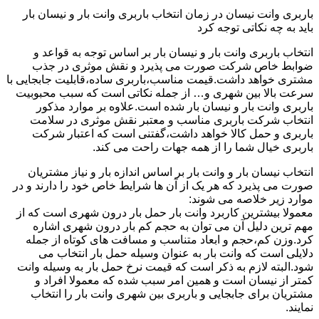
باربری وانت نیسان در زمان انتخاب باربری وانت بار و نیسان بار
باید به چه نکاتی توجه کرد
انتخاب باربری وانت بار و نیسان بار بر اساس توجه به قواعد و
ضوابط خاص شرکت صورت می پذیرد و نقش موثری در جذب
مشتری خواهد داشت.قیمت مناسب،باربری ساده،قابلیت جابجایی با
سرعت بالا بین شهری و… از جمله نکاتی است که سبب محبوبیت
باربری وانت بار و نیسان بار شده است.علاوه بر موارد مذکور
انتخاب شرکت باربری مناسب و معتبر نقش موثری در سلامت
باربری و حمل کالا خواهد داشت،گفتنی است که اعتبار شرکت
باربری خیال شما را از همه جهات راحت می کند.
انتخاب نیسان بار و وانت بار بر اساس اندازه بار و نیاز مشتریان
صورت می پذیرد که هر یک از آن ها شرایط خاص خود را دارند و در
موارد زیر خلاصه می شوند:
معمولا بیشترین کاربرد وانت بار حمل بار درون شهری است که از
مهم ترین دلیل آن می توان به حجم کم بار درون شهری اشاره
کرد.وزن کم،حجم و ابعاد متناسب و مسافت های کوتاه از جمله
دلایلی است که وانت بار به عنوان وسیله حمل بار انتخاب می
شود.البته لازم به ذکر است که قیمت نرخ حمل بار به وسیله وانت
کمتر از نیسان است و همین امر سبب شده که معمولا افراد و
مشتریان برای جابجایی و باربری بین شهری وانت بار را انتخاب
نمایند.