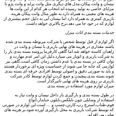
نیسان و وانت پیکان،مدل های دیگری مثل وانت پراید و وانت پژو با
مزایای خاصی به تولید رسیده اند.انتخاب هر کدام از این وانت ها
هزینه های معینی به همراه دارد.به طور مثال وانت پیکان هزینه
باربری کمتری به همراه دارد اما نیسان آبی به دلیل حجم بیشتری از
لوازم که در خود جا می دهد،نرخ بالاتری خواهد داشت.
خدمات بسته بندی اثاث منزل
اگر لوازم از قبل توسط شخص یا شرکت مربوطه بسته بندی شده
باشند مقداری در هزینه های نهایی باربری با نیسان و وانت در
زاهدان کاسته خواهد شد.اما گاهی کارفرما پروسه بسته بندی بار را
به شرکت باربری و اتوبار می سپارد.دلیل این امر عدم مهارت و
توان کافی در بسته بندی یا عدم داشتن زمان کافی است.گاهی نیز
لوازمی که جابه جا می شوند از حساسیت ویژه ای برخوردار هستند
و باید به صورتی دقیق و اصولی توسط افرادی حرفه ای بسته بندی
شوند.بسته بندی،پیچیدن و جمع کردن لوازم توسط کادر شرکت
باربری بر روی هزینه های نهایی تاثیرگذار است.
میزان لوازم مورد استفاده در بسته بندی
در طول بسته بندی و بارگیری بار داخل نیسان و وانت نیاز به
استفاده از وسایلی چون نایلکس،نایلون حبابدار،انواع
فوم،طناب،استرچ رپ،کارتن،چسپ و … است.این لوازم در صورتی
که توسط شرکت باربری به محل بارگیری آورده شود،بر هزینه های
نهایی می افزاید.