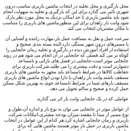
محل بارگیری و محل تخلیه در انتخاب ماشین باربری مناسب درون
شهری تاثیر می گذارد.برای این که بارگیری و تخلیه به سهولت انجام
شود باید ماشین باربری تا حد امکان نزدیک به محل مورد نظر پارک
شود.وانت بار زاهدان برای این منظورماشین های باربری را متناسب
با مکان مشتریان انتخاب می کند.
سرعت حمل و نقل به مسافت حمل بار،مهارت راننده و آشنایی آن
با مسیرهای درون شهر بستگی دارد.البته بسته بندی صحیح و
استفاده از افراد آموزش دیده در بارگیری و تخلیه زمان جابجایی را
کوتاه تر می کند.فصلی که جابجایی در آن انجام می شود هم در روند
جابجایی موثر است،جابجایی در فصل های بارانی و نامساعد
دشوارتر است و دقت بیشتری را می طلبد.شرکت باربری برای
حفاظت کالاها در شرایط نامساعد باید مجهز به ماشین های باربری
مسقف باشند.وانت بار زاهدان با دارا بودن انواع ماشین های باربری
مسقف بارهای شما در شرایط نامساعد جوی به بهترین شکل ممکن
حمل کرده و صحیح و سالم تحویل می دهد.
عواملی که در یک جابجایی وانت بار اثر می گذارند
از عوامل موثر در جابجایی می توان به نوع بار و اندازه آن،طول و
نوع مسیر از مبدا تا مقصد،میزان بودجه مشتری،امکانات شرکت
باربری و زمان جابجایی اشاره کرد.هر کدام از این عوامل در انتخاب
ماشین باربری در حمل بار موثر هستند.ماشین هایی که برای