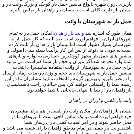
باربری درون شهری،انواع ماشین حمل بار کوچک و بزرگ،وانت بار و
نیسان بار دارید: کافی است با نیسان بار زاهدان بار تماس بگیرید.
حمل بار به شهرستان با وانت
همان طور که اشاره شد
وانت بار زاهدان
،امکان حمل بار به تمام
شهرهای ایران را فراهم آورده است.صد البته که کار حمل بار به
شهرستان بسیار دشوار است اما نیسان بار زاهدان بار ثابت کرده
است به خوبی می تواند از پس این کار برآید.با بسته بندی اصولی و
ماشین های حمل بار مجهز کوچکترین خسارتی به لوازم و بارهای
شما وارد نخواهد شد.اگر میزان و حجم بار شما کم است می توانید
برای حمل بار به شهرستان از وانت استفاده نمایید.برای انتخاب
ماشین حمل بار به شهرستان باید حجم و وزن بار،مدت زمان ارسال
را درنظر بگیرید و بهترین گزینه را انتخاب نمایید.مشاوران ما در این
زمینه شما را راهنمایی خواهند کرد پس خیالتان راحت باشد.نیسان
بار زاهدان بار از بتدا تا انتهای جابجایی با شما خواهد بود.
وانت بار تلفنی و ارزان در زاهدان
نیسان بار زاهدان بار امکان وانت بار تلفنی را هم برای مشتریان
خود فراهم آورده است.با یک تماس کافی است تا نیروهای ما در
محل حاضر شوند و در امر اسباب کشی یاری رسان شما
باشند.وانت بار تلفنی در تمام مناطق زاهدان دارای شعبه می باشد و
تمام خدمات باربری و حمل بار را با بهترین کیفیت به شما ارائه می